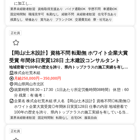
に加工し...
業界未経験者歓迎
資格取得支援あり
バイク通勤OK
学歴不問
車通勤OK
固定時間制
職場見学可
転勤なし
経験不問
未経験者歓迎
住宅手当あり
残業なし
研修あり
賞与あり
ブランクOK
交通費支給
寮・社宅あり
正社員
【岡山/土木設計】資格不問 転勤無 ホワイト企業大賞
受賞 年間休日実質128日 土木建設コンサルタント
地域密着で100年の歴史を誇り、県内トップクラスの施工実績を有して
いる当社にて、当面は設計・積算担当の先輩社員のもとで業務を行なっ
株式会社荒木組
て頂き、将来的には民間土木の設計・積算全般を取りまとめる立場をお
月給250,000円～350,000円
任せ。
岡山県岡山市北区
就業時間 08:30～17:30（1日あたり所定労働時間08時間） 休憩：60
分 残業：有 備考：
企業名 株式会社荒木組 求人名 【岡山/土木設計】資格不問◎転勤無◎
ホワイト企業大賞受賞◎年間休日実質128日 仕事の内容 地域密着で
100年の歴史を誇り、県内トップクラスの施工実績を有している当...
業界未経験者歓迎
固定時間制
転勤なし
在宅OK
服装自由
正社員