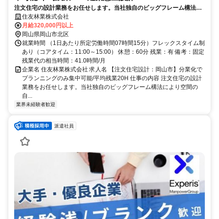
注文住宅の設計業務をお任せします。当社独自のビッグフレーム構法に
より空間の自由度がRC造より高く様々な設計・デザインに携われます。
住友林業株式会社
実施設計以降は分業化しており、プランニングへ集中できる環境です
月給320,000円以上
岡山県岡山市北区
就業時間 （1日あたり所定労働時間07時間15分）フレックスタイム制
あり（コアタイム：11:00～15:00） 休憩：60分 残業：有 備考：固定
残業代の相当時間：41.0時間/月
企業名 住友林業株式会社 求人名 【注文住宅設計：岡山市】分業化で
プランニングのみ集中可能/平均残業20H 仕事の内容 注文住宅の設計
業務をお任せします。当社独自のビッグフレーム構法により空間の
自...
業界未経験者歓迎
派遣社員