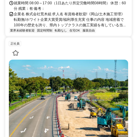
就業時間 08:00～17:00（1日あたり所定労働時間08時間） 休憩：60
分 残業：有 備考：
企業名 株式会社荒木組 求人名 有資格者歓迎!《岡山/土木施工管理》
転勤無/ホワイト企業大賞受賞/福利厚生充実 仕事の内容 地域密着で
100年の歴史を誇り、県内トップクラスの施工実績を有している当...
業界未経験者歓迎
固定時間制
転勤なし
在宅OK
服装自由
正社員