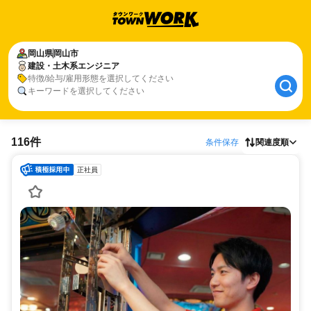
岡山県
岡山市
建設・土木系エンジニア
特徴/給与/雇用形態を選択してください
キーワードを選択してください
116件
条件保存
関連度順
正社員