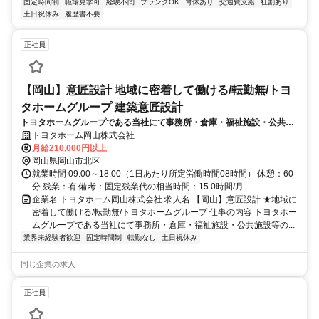
固定時間制
職場見学可
経験不問
ブランクOK
育休あり
交通費支給
社割あり
土日祝休み
履歴書不要
正社員
【岡山】意匠設計 地域に密着して働ける/転勤無/トヨ
タホームグループ 建築意匠設計
トヨタホームグループである当社にて事務所・倉庫・福祉施設・公共施
設等の一般建築物 (特殊建築物)の意匠設計を担当していただきます。
トヨタホーム岡山株式会社
月給210,000円以上
岡山県岡山市北区
就業時間 09:00～18:00（1日あたり所定労働時間08時間） 休憩：60
分 残業：有 備考：固定残業代の相当時間：15.0時間/月
企業名 トヨタホーム岡山株式会社 求人名 【岡山】意匠設計 ★地域に
密着して働ける/転勤無/トヨタホームグループ 仕事の内容 トヨタホー
ムグループである当社にて事務所・倉庫・福祉施設・公共施設等の...
業界未経験者歓迎
固定時間制
転勤なし
土日祝休み
同じ企業の求人
正社員