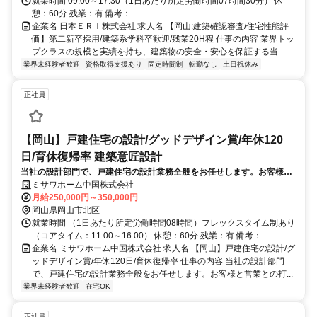
就業時間 09:00～17:30（1日あたり所定労働時間07時間30分） 休
憩：60分 残業：有 備考：
企業名 日本ＥＲＩ株式会社 求人名 【岡山:建築確認審査/住宅性能評
価】第二新卒採用/建築系学科卒歓迎/残業20H程 仕事の内容 業界トッ
プクラスの規模と実績を持ち、建築物の安全・安心を保証する当...
業界未経験者歓迎
資格取得支援あり
固定時間制
転勤なし
土日祝休み
正社員
【岡山】戸建住宅の設計/グッドデザイン賞/年休120
日/育休復帰率 建築意匠設計
当社の設計部門で、戸建住宅の設計業務全般をお任せします。お客様と
営業との打ち合わせに同席し、専用CADを用いてライフスタイルに合わ
ミサワホーム中国株式会社
せた最適な住まいのプランをカタチにしていくやりがいのあるお仕事で
月給250,000円～350,000円
す。
岡山県岡山市北区
就業時間 （1日あたり所定労働時間08時間）フレックスタイム制あり
（コアタイム：11:00～16:00） 休憩：60分 残業：有 備考：
企業名 ミサワホーム中国株式会社 求人名 【岡山】戸建住宅の設計/グ
ッドデザイン賞/年休120日/育休復帰率 仕事の内容 当社の設計部門
で、戸建住宅の設計業務全般をお任せします。お客様と営業との打...
業界未経験者歓迎
在宅OK
正社員