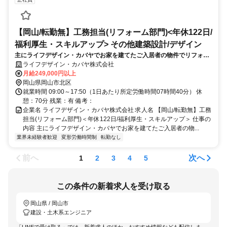
【岡山/転勤無】工務担当(リフォーム部門)<年休122日/
福利厚生・スキルアップ> その他建築設計/デザイン
主にライフデザイン・カバヤでお家を建てたご入居者の物件でリフォー
ムを行う際に、内装部分や外装部分の積算や施工管理→内装部分や外装
ライフデザイン・カバヤ株式会社
部分の施工管理、原価管理、積算といった部分を担っていただきます。
月給249,000円以上
岡山県岡山市北区
就業時間 09:00～17:50（1日あたり所定労働時間07時間40分） 休
憩：70分 残業：有 備考：
企業名 ライフデザイン・カバヤ株式会社 求人名 【岡山/転勤無】工務
担当(リフォーム部門)＜年休122日/福利厚生・スキルアップ＞ 仕事の
内容 主にライフデザイン・カバヤでお家を建てたご入居者の物...
業界未経験者歓迎
変形労働時間制
転勤なし
前へ
次へ
1
2
3
4
5
この条件の新着求人を受け取る
岡山県 / 岡山市
建設・土木系エンジニア