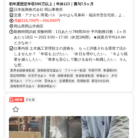
初年度想定年収590万以上｜年休123｜賞与7.5ヶ月
日本振興株式会社 岡山事務所
交通・アクセス 岡電バス「みやはら耳鼻科・福浜市営住宅前」より
徒歩約3分
月給318,700円～458,000円
岡山県岡山市南区
勤務時間詳細 実働時間：1日あたり7時間30分 平均勤務日数：1ヶ月
あたり18日 〜 20日 9:00～17:30（休憩1時間） ★残業月平均14.4H
と少なめ！
仕事内容 土木施工管理技士の資格を、 もっと評価される環境で活か
しませんか？ 「年収を上げたい」 「休日を増やしたい」 「今より残
業を減らしたい」 「将来も安心して働ける会社へ転職したい」 そん
な想...
業界未経験者歓迎
資格取得支援あり
フリーター歓迎
学歴不問
車通勤OK
固定時間制
住宅手当あり
午前
経験者歓迎
有資格者歓迎
研修あり
夕方
賞与あり
ブランクOK
育休あり
交通費支給
長期歓迎
駅近5分以内
資格取得手当あり
長期休暇あり
正社員