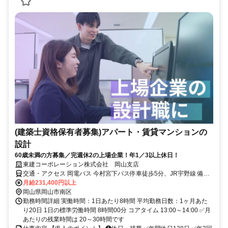
(建築士資格保有者募集)アパート・賃貸マンションの
設計
60歳未満の方募集／完週休2の上場企業！年1／3以上休日！
東建コーポレーション株式会社 岡山支店
交通・アクセス 岡電バス 今村宮下バス停車徒歩5分、JR宇野線 備前
西市駅下車徒歩10分
月給231,400円以上
岡山県岡山市南区
勤務時間詳細 実働時間：1日あたり8時間 平均勤務日数：1ヶ月あた
り20日 1日の標準労働時間 8時間00分 コアタイム 13:00～14:00 ✅月
あたりの残業時間は 20～30時間です