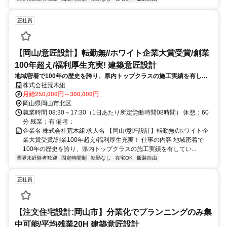
正社員
【岡山/意匠設計】転勤無//ホワイト企業大賞受賞/創業
100年超え/福利厚生充実! 建築意匠設計
地域密着で100年の歴史を誇り、県内トップクラスの施工実績を有して
いる当社にて民間発注の建築工事の意匠設計をお任せいたします。顧客
株式会社荒木組
との打ち合わせから一貫して設計業務を行っていただきます。
月給250,000円～300,000円
岡山県岡山市北区
就業時間 08:30～17:30（1日あたり所定労働時間08時間） 休憩：60
分 残業：有 備考：
企業名 株式会社荒木組 求人名 【岡山/意匠設計】転勤無//ホワイト企
業大賞受賞/創業100年超え/福利厚生充実！ 仕事の内容 地域密着で
100年の歴史を誇り、県内トップクラスの施工実績を有してい...
業界未経験者歓迎
固定時間制
転勤なし
在宅OK
服装自由
正社員
【注文住宅設計:岡山市】分業化でプランニングのみ集
中可能/平均残業20H 建築意匠設計