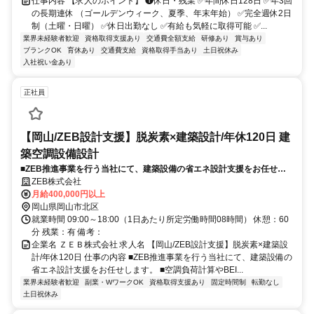
仕事内容 【求人のポイント】 ❶休日・残業 ✅年間休日128日 ✅年3回
の長期連休 （ゴールデンウィーク、夏季、年末年始） ✅完全週休2日
制（土曜・日曜） ✅休日出勤なし ✅有給も気軽に取得可能 ✅...
業界未経験者歓迎
資格取得支援あり
交通費全額支給
研修あり
賞与あり
ブランクOK
育休あり
交通費支給
資格取得手当あり
土日祝休み
入社祝い金あり
正社員
【岡山/ZEB設計支援】脱炭素×建築設計/年休120日 建
築空調設備設計
■ZEB推進事業を行う当社にて、建築設備の省エネ設計支援をお任せし
ます。 ■空調負荷計算やBEI算出、ZEB提案などを実施。■顧客報告書の
ZEB株式会社
作成も担当。
月給400,000円以上
岡山県岡山市北区
就業時間 09:00～18:00（1日あたり所定労働時間08時間） 休憩：60
分 残業：有 備考：
企業名 ＺＥＢ株式会社 求人名 【岡山/ZEB設計支援】脱炭素×建築設
計/年休120日 仕事の内容 ■ZEB推進事業を行う当社にて、建築設備の
省エネ設計支援をお任せします。 ■空調負荷計算やBEI...
業界未経験者歓迎
副業・WワークOK
資格取得支援あり
固定時間制
転勤なし
土日祝休み