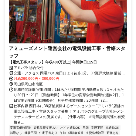
アミューズメント運営会社の電気設備工事・営繕スタ
ッフ
【電気工事スタッフ】年収400万以上│年間休日115日
アミパラ 総合受付
交通・アクセス 岡電バス 泉田口より徒歩1分、JR瀬戸大橋線 備前西
市より徒歩20分 ★車・バイク通勤OK
月給260,000円～300,000円
岡山県岡山市南区
勤務時間詳細 実働時間：1日あたり8時間 平均勤務日数：1ヶ月あた
り20日 〜 21日 【勤務時間】 1年単位の変形労働時間制 週休2日、1
日実働8時間（休憩60分） 月平均残業時間：20時間 （2...
仕事内容 西日本に38店舗展開するゲームセンター ”アミパラ”店舗の
電気設備工事・営繕スタッフ募集！ アミパラのグループ会社㈱メン
テナンスサービスの所属です。 【仕事内容】 ※電気設備関連の有資
格者...
変形労働時間制
資格取得支援あり
バイク通勤OK
早朝
学歴不問
車通勤OK
転勤なし
経験不問
住宅手当あり
午前
経験者歓迎
有資格者歓迎
研修あり