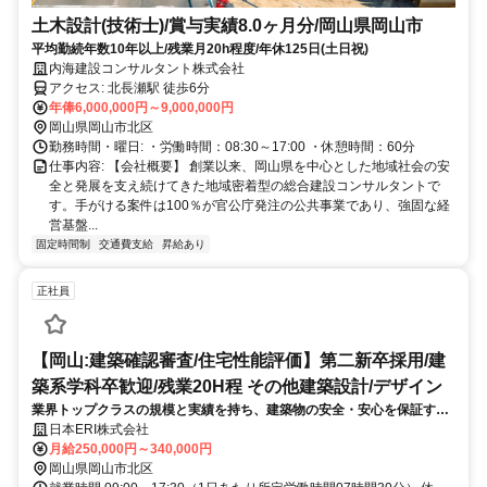
土木設計(技術士)/賞与実績8.0ヶ月分/岡山県岡山市
平均勤続年数10年以上/残業月20h程度/年休125日(土日祝)
内海建設コンサルタント株式会社
アクセス: 北長瀬駅 徒歩6分
年俸6,000,000円～9,000,000円
岡山県岡山市北区
勤務時間・曜日: ・労働時間：08:30～17:00 ・休憩時間：60分
仕事内容: 【会社概要】 創業以来、岡山県を中心とした地域社会の安
全と発展を支え続けてきた地域密着型の総合建設コンサルタントで
す。手がける案件は100％が官公庁発注の公共事業であり、強固な経
営基盤...
固定時間制
交通費支給
昇給あり
正社員
【岡山:建築確認審査/住宅性能評価】第二新卒採用/建
築系学科卒歓迎/残業20H程 その他建築設計/デザイン
業界トップクラスの規模と実績を持ち、建築物の安全・安心を保証する
当社にて建築技術者として活躍いただきます。着工前に図面等の法適合
日本ERI株式会社
を審査し、建てても問題ないかチェックする社会貢献性の高い業務で
月給250,000円～340,000円
す。
岡山県岡山市北区