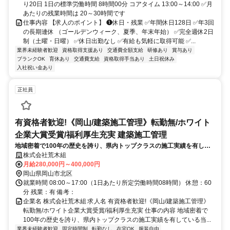
り20日 1日の標準労働時間 8時間00分 コアタイム 13:00～14:00 ✅月
あたりの残業時間は 20～30時間です
仕事内容 【求人のポイント】 ❶休日・残業 ✅年間休日128日 ✅年3回
の長期連休 （ゴールデンウィーク、夏季、年末年始） ✅完全週休2日
制（土曜・日曜） ✅休日出勤なし ✅有給も気軽に取得可能 ✅...
業界未経験者歓迎
資格取得支援あり
交通費全額支給
研修あり
賞与あり
ブランクOK
育休あり
交通費支給
資格取得手当あり
土日祝休み
入社祝い金あり
正社員
有資格者歓迎!《岡山/建築施工管理》転勤無/ホワイト
企業大賞受賞/福利厚生充実 建築施工管理
地域密着で100年の歴史を誇り、県内トップクラスの施工実績を有して
いる当社。岡山県内の建築工事の現場作業所において、施工の全体管理
株式会社荒木組
を担当頂きます。品質、原価、工程、安全などを管理し、協力会社と協
月給280,000円～400,000円
働・連
岡山県岡山市北区
就業時間 08:00～17:00（1日あたり所定労働時間08時間） 休憩：60
分 残業：有 備考：
企業名 株式会社荒木組 求人名 有資格者歓迎!《岡山/建築施工管理》
転勤無/ホワイト企業大賞受賞/福利厚生充実 仕事の内容 地域密着で
100年の歴史を誇り、県内トップクラスの施工実績を有している当...
業界未経験者歓迎
固定時間制
転勤なし
在宅OK
服装自由