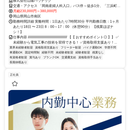
株式会社山陽ハウテック
交通・アクセス 「岡南産婦人科入口」バス停～徒歩1分、「三浜町」
バス停～徒歩1分 ※車・バイク通勤OK！
月給230,000円～380,000円
岡山県岡山市南区
勤務時間詳細 実働時間：1日あたり7時間30分 平均勤務日数：1ヶ月
あたり18日 〜 23日 8：00～17：00 （休憩90分） 【残業ほぼナ
シ！】
仕事内容 ///////////////////////////////////////////// 【【 おすすめポイント◎ 】】 ✅
未経験から電気工事の技術を習得できる！ ✅資格取得支援あり！...
業界未経験者歓迎
資格取得支援あり
フリーター歓迎
バイク通勤OK
学歴不問
車通勤OK
固定時間制
経験不問
未経験者歓迎
経験者歓迎
残業なし
有資格者歓迎
賞与あり
ブランクOK
交通費支給
資格取得手当あり
長期休暇あり
正社員