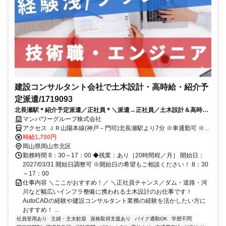
建設コンサルタント会社で土木設計・高時給・紹介予
定派遣/1719093
北長瀬駅＊紹介予定派遣／正社員＊＼派遣→正社員／土木設計＆高時給
1700円↑年間休日122日／17時台退社／開始日：2027/03/31
マンパワーグループ株式会社
アクセス ＪＲ山陽本線(神戸－門司)北長瀬駅より7分 ※車通勤可 ※※
経験・スキルにより考慮 ※交通費支給有（弊社規定有）★17時台迄
時給1,700円
岡山県岡山市北区
勤務時間 8：30～17：00 ◆残業：あり［20時間程／月］ 開始日：
2027/03/31 開始日調整可 ※開始日の希望もご相談ください！ 8：30
～17：00
仕事内容 ＼ここがおすすめ！／ ＼正社員チャンス／ダム・道路・河
川など幅広いインフラ整備に携われる土木設計のお仕事です！
AutoCADの経験や建設コンサルタント業務の経験を活かしたい方に
おすすめ！ ...
社員登用あり
主婦・主夫歓迎
資格取得支援あり
バイク通勤OK
学歴不問