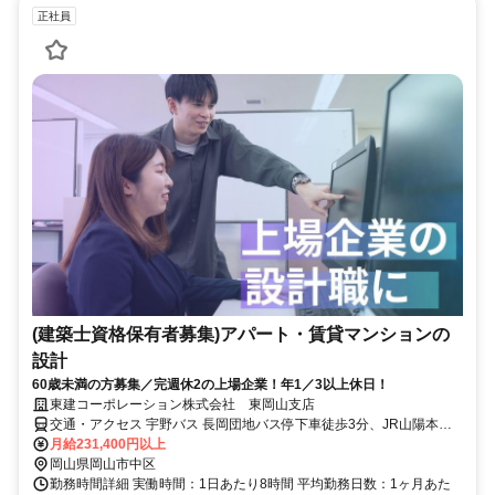
正社員
(建築士資格保有者募集)アパート・賃貸マンションの
設計
60歳未満の方募集／完週休2の上場企業！年1／3以上休日！
東建コーポレーション株式会社 東岡山支店
交通・アクセス 宇野バス 長岡団地バス停下車徒歩3分、JR山陽本線
東岡山駅下車徒歩12分
月給231,400円以上
岡山県岡山市中区
勤務時間詳細 実働時間：1日あたり8時間 平均勤務日数：1ヶ月あた