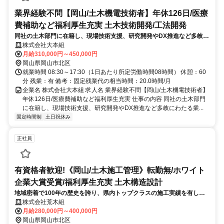
業界経験不問【岡山/土木機電技術者】年休126日/医療
費補助など福利厚生充実 土木技術開発/工法開発
同社の土木部門に在籍し、現場技術支援、研究開発やDX推進など多岐に
わたる業務をご担当いただきます。 ※転居を伴う転勤有 大型工事現場
株式会社大本組
に常駐し勤務することもあります。
月給310,000円～450,000円
岡山県岡山市北区
就業時間 08:30～17:30（1日あたり所定労働時間08時間） 休憩：60
分 残業：有 備考：固定残業代の相当時間：20.0時間/月
企業名 株式会社大本組 求人名 業界経験不問【岡山/土木機電技術者】
年休126日/医療費補助など福利厚生充実 仕事の内容 同社の土木部門
に在籍し、現場技術支援、研究開発やDX推進など多岐にわたる業...
固定時間制
土日祝休み
正社員
有資格者歓迎!《岡山/土木施工管理》転勤無/ホワイト
企業大賞受賞/福利厚生充実 土木構造設計
地域密着で100年の歴史を誇り、県内トップクラスの施工実績を有して
いる当社。岡山県内の土木工事の現場作業所において、施工の全体管理
株式会社荒木組
を担当頂きます。品質、原価、工程、安全などを管理し、協力会社と協
月給280,000円～400,000円
働・連
岡山県岡山市北区