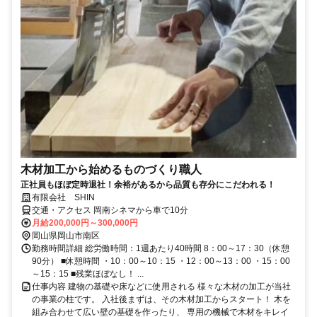
木材加工から始めるものづくり職人
正社員もほぼ定時退社！余裕があるから品質も存分にこだわれる！
有限会社 SHIN
交通・アクセス 岡南シネマから車で10分
月給200,000円～300,000円
岡山県岡山市南区
勤務時間詳細 総労働時間：1週あたり40時間 8：00～17：30（休憩
90分） ■休憩時間 ・10：00～10：15 ・12：00～13：00 ・15：00
～15：15 ■残業ほぼなし！ ...
仕事内容 建物の基礎や床などに使用される 様々な木材の加工が当社
の事業の柱です。 入社後まずは、その木材加工からスタート！ 木を
組み合わせて広い壁の基礎を作ったり、 専用の機械で木材をキレイ