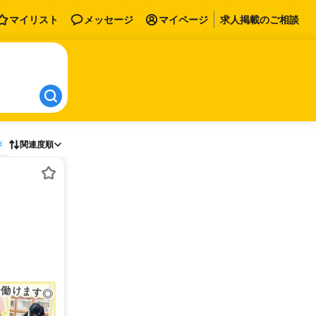
マイリスト
メッセージ
マイページ
求人掲載のご相談
存
関連度順