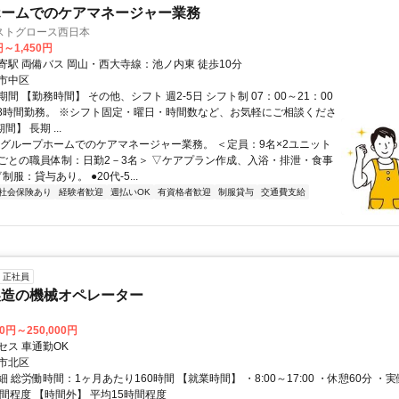
ホームでのケアマネージャー業務
ストグロース西日本
円～1,450円
寄駅 両備バス 岡山・西大寺線：池ノ内東 徒歩10分
市中区
間 【勤務時間】 その他、シフト 週2-5日 シフト制 07：00～21：00
-8時間勤務。 ※シフト固定・曜日・時間数など、お気軽にご相談くださ
間】 長期 ...
▽グループホームでのケアマネージャー業務。 ＜定員：9名×2ユニット
ごとの職員体制：日勤2－3名＞ ▽ケアプラン作成、入浴・排泄・食事
制服：貸与あり。 ●20代-5...
社会保険あり
経験者歓迎
週払いOK
有資格者歓迎
制服貸与
交通費支給
正社員
製造の機械オペレーター
00円～250,000円
セス 車通勤OK
市北区
 総労働時間：1ヶ月あたり160時間 【就業時間】 ・8:00～17:00 ・休憩60分 ・
間程度 【時間外】 平均15時間程度