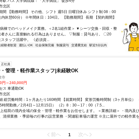
寄駅 バス 大学病院線：「大学病院」 徒歩4分
市北区
間 【勤務時間】 その他、シフト 週5日 日曜日休み シフト制 08：00
0（内休憩60分） ※年間休日：104日。 【勤務期間】 長期 【契約期間】
▼病棟でのベッドメイク業務。＜2名1組作業＞ ▼シーツ交換・回収・整
※患者さんに直接触れる行為はありません。 ▽制服：貸与あり。 〇20
性スタッフ活躍中。 《必須資...
未経験者歓迎
週払いOK
社会保険完備
制服貸与
交通費支給
駅近5分以内
正社員
・管理・軽作業スタッフ|未経験OK
教寺
00円～240,000円
セス 車通勤OK
市北区
細 総労働時間：1ヶ月あたり160時間 【就業時間】 変形労働時間制（3ヶ月単位） （
.5時間勤務／2月4日～12月15日） （2）8：30～17：00（7.5...
最上稲荷の境内全域の保全・管理・軽作業をお任せします。 ＜業務詳細＞ ・境内及
、清掃業務 ・季節毎の行事の設営業務 ・関連駐車場の運営 ※主に屋外での軽作業を行
前へ
次へ
1