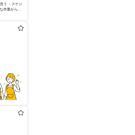
洗う ・スケジ
作業から...