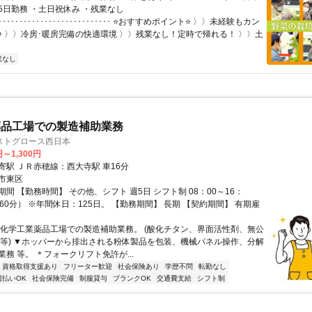
5日勤務 ・土日祝休み ・残業なし
･･･････････････････････････ ⭐おすすめポイント⭐ 〉〉未経験もカン
♪ 〉〉冷房･暖房完備の快適環境 〉〉残業なし！定時で帰れる！ 〉〉土
業なし
薬品工場での製造補助業務
ストグロース西日本
円～1,300円
寄駅 ＪＲ赤穂線：西大寺駅 車16分
市東区
間 【勤務時間】 その他、シフト 週5日 シフト制 08：00～16：
60分） ※年間休日：125日。 【勤務期間】 長期 【契約期間】 有期雇
▼化学工業薬品工場での製造補助業務。 (酸化チタン、界面活性剤、無公
 等) ▼ホッパーから排出される粉体製品を包装、機械パネル操作、分解
務 等。 ＊フォークリフト免許が...
資格取得支援あり
フリーター歓迎
社会保険あり
学歴不問
転勤なし
週払いOK
社会保険完備
制服貸与
ブランクOK
交通費支給
シフト制