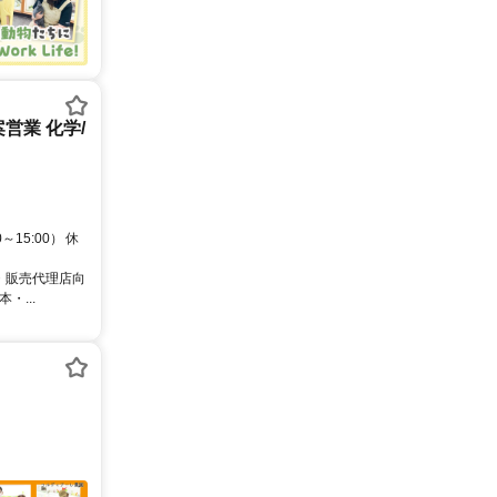
営業 化学/
15:00） 休
・販売代理店向
...