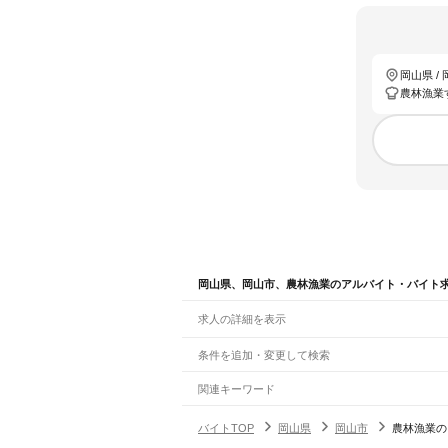
岡山県 /
農林漁業
岡山県、岡山市、農林漁業のアルバイト・バイト
求人の詳細を表示
条件を追加・変更して検索
市区町村を追加・変更
関連キーワード
岡山県 農林漁業 農業
岡山県 岡山市 漁業
岡山県
岡山県
駅を追加・変更
バイトTOP
岡山県
岡山市
農林漁業の
岡山県
すべて
岡山市
すべて