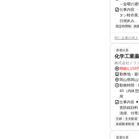
～金曜の週
仕事内容: ･
タン軽作業
日祝休み...
固定時間制
残
同じ企業の求人
派遣社員
化学工業
株式会社トラ
時給1,150
勤務地・最
岡山県岡山
勤務時間・期
40（内休憩
用
仕事内容 
害防錆顔料
清掃、付帯業
主婦・主夫歓迎
未経験者歓迎
派遣社員