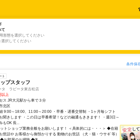
市
市
べて
べて
雇用形態を選択してください
を選択してください
条件保
ート
ョップスタッフ
ータ ラビータ東古松店
0円以上
セス JR大元駅から車で３分
市北区
 9:00～18:00、11:00～20:00 ・早番・遅番交替制 ・1ヶ月毎シフト
お聞きします ・この日は早番希望！などの融通もききます！ ・週3日～
OK 長...
ペットショップ業務全般をお願いします！ ＜具体的には・・・＞ ◆在籍
お世話や お客様から御預かりする 動物のお世話 （犬・猫・ウサギ 等）
◆お部屋のお掃除 ◆体...