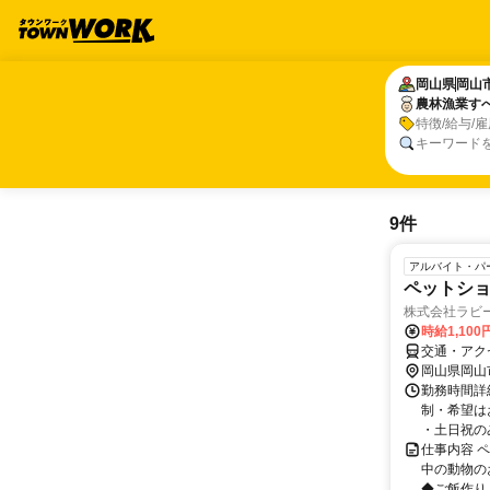
岡山県
岡山県
岡山
岡山
農林漁業す
農林漁業す
特徴/給与/
キーワード
9件
アルバイト・パ
ペットシ
株式会社ラビ
時給1,10
交通・アク
岡山県岡山
勤務時間詳細
制・希望は
・土日祝のみも
仕事内容 
中の動物の
◆ご飯作り 