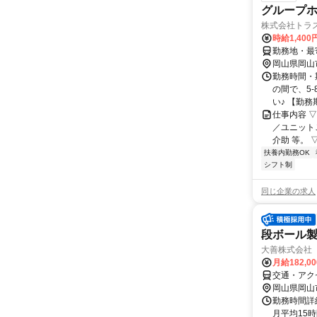
グループ
株式会社トラ
時給1,400
勤務地・最
岡山県岡山
勤務時間・期
の間で、5
い♪ 【勤務期
仕事内容 
／ユニット
介助 等。 ▽
扶養内勤務OK
シフト制
同じ企業の求人
段ボール
大善株式会社
月給182,0
交通・アク
岡山県岡山
勤務時間詳細
月平均15時