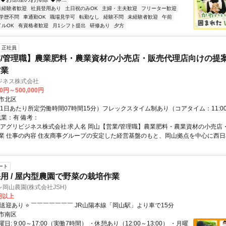
未経験者歓迎
社員登用あり
土日祝のみOK
主婦・主夫歓迎
フリーター歓迎
学歴不問
車通勤OK
職場見学可
転勤なし
経験不問
未経験者歓迎
午前
イルOK
有資格者歓迎
月1シフト提出
研修あり
夕方
正社員
/管理職】農業肥料・農業資材の小売店・販売代理店向けの提案
営業
ジネス株式会社
00円～500,000円
市北区
1日あたり所定労働時間07時間15分）フレックスタイム制あり（コアタイム：11:00～
残業：有 備考：
商アグリビジネス株式会社 求人名 岡山【営業/管理職】農業肥料・農業資材の小売店
業 仕事の内容 住友商事グループの安定した経営基盤のもと、岡山拠点を中心に西日本・
ート
用 / 屋内型農園で野菜の栽培作業
岡山農園(株式会社JSH)
7円以上
クセス: ⭐送迎あり ⭐ ￣￣￣￣￣￣￣ JR山陽本線「岡山駅」より車で15分
市南区
: 9:00～17:00（実働7時間） ・休憩あり（12:00～13:00） ・月曜