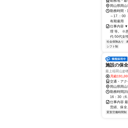
勤務地・最
岡山県岡山
勤務時間・期
～17.：0
有期雇用
仕事内容 
理 等。 
代-50代女
社会保険あり
シフト制
施設の保全
最上稲荷山妙
月給191,0
交通・アク
岡山県岡山
勤務時間詳
16：30（6
仕事内容 
営繕、保全
変形労働時間制