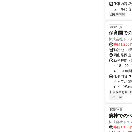
仕事内容 
ュールに沿
固定時間制
派遣社員
保育園で
株式会社トラ
時給1,20
勤務地・最
岡山県岡山
勤務時間・期
～18：00
り。 ※年間休
仕事内容 ▼
タッフ活躍
ＯＫ ◇Word
社会保険あり
シフト制
派遣社員
病棟での
株式会社トラ
時給1,10