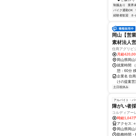
制服あり
業界
バイク通勤OK
経験者歓迎
ネ
岡山【営業
素材法人
住商アグリビ
月給420,0
岡山県岡山
就業時間 （
憩：60分 
企業名 住
けの提案営
土日祝休み
アルバイト・パ
障がい者採
コルディアーレ
時給1,04
ア
岡山県岡山
勤務時間・曜日