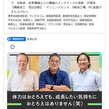
ア。自動車、産業機械などの機械のメンテナンスや実験・評価等
【機械加工・受託試験】・マシニングセンタ、5軸加工機、NC旋盤の
立ち上げから...
業界未経験者歓迎
ランチタイム
無期雇用派遣
資格取得支援あり
固定時間制
平日のみOK
転勤なし
経験不問
未経験者歓迎
住宅手当あり
経験者歓迎
残業なし
有資格者歓迎
研修あり
ブランクOK
育休あり
交通費支給
単発
フルタイム歓迎
資格取得手当あり
派遣社員