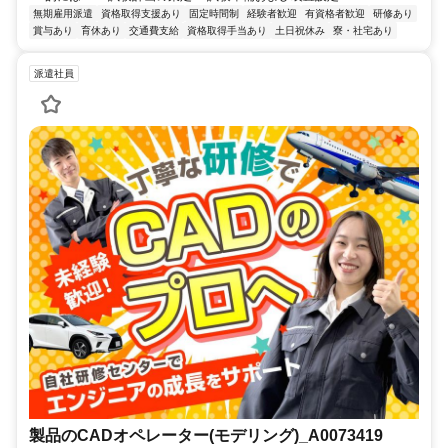
無期雇用派遣
資格取得支援あり
固定時間制
経験者歓迎
有資格者歓迎
研修あり
賞与あり
育休あり
交通費支給
資格取得手当あり
土日祝休み
寮・社宅あり
派遣社員
製品のCADオペレーター(モデリング)_A0073419