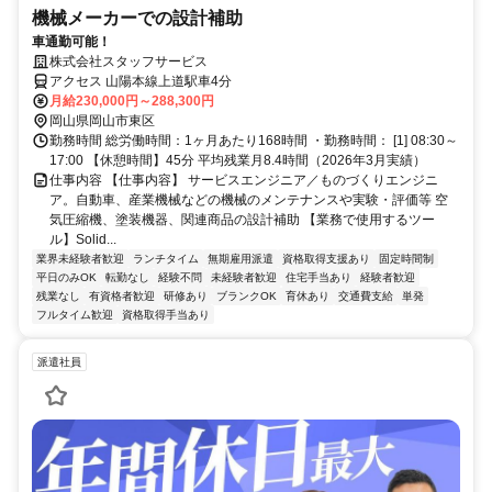
機械メーカーでの設計補助
車通勤可能！
株式会社スタッフサービス
アクセス 山陽本線上道駅車4分
月給230,000円～288,300円
岡山県岡山市東区
勤務時間 総労働時間：1ヶ月あたり168時間 ・勤務時間： [1] 08:30～
17:00 【休憩時間】45分 平均残業月8.4時間（2026年3月実績）
仕事内容 【仕事内容】 サービスエンジニア／ものづくりエンジニ
ア。自動車、産業機械などの機械のメンテナンスや実験・評価等 空
気圧縮機、塗装機器、関連商品の設計補助 【業務で使用するツー
ル】Solid...
業界未経験者歓迎
ランチタイム
無期雇用派遣
資格取得支援あり
固定時間制
平日のみOK
転勤なし
経験不問
未経験者歓迎
住宅手当あり
経験者歓迎
残業なし
有資格者歓迎
研修あり
ブランクOK
育休あり
交通費支給
単発
フルタイム歓迎
資格取得手当あり
派遣社員