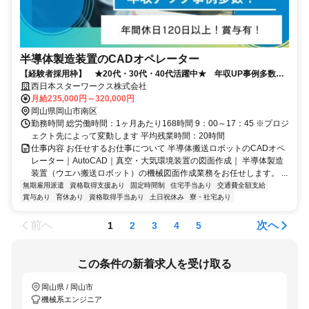
半導体製造装置のCADオペレーター
【経験者採用枠】 ★20代・30代・40代活躍中★ 年収UP事例多数！
◎岡山U・Iターン補助充実◎
西日本スターワークス株式会社
月給235,000円～320,000円
岡山県岡山市南区
勤務時間 総労働時間：1ヶ月あたり168時間 9：00～17：45 ※プロジ
ェクト先によって変動します 平均残業時間：20時間
仕事内容 お任せするお仕事について 半導体搬送ロボットのCADオペ
レーター｜AutoCAD｜真空・大気環境装置の図面作成｜ 半導体製造
装置（ウエハ搬送ロボット）の機械図面作成業務をお任せします。 ...
無期雇用派遣
資格取得支援あり
固定時間制
住宅手当あり
交通費全額支給
賞与あり
育休あり
資格取得手当あり
土日祝休み
寮・社宅あり
前へ
次へ
1
2
3
4
5
この条件の新着求人を受け取る
岡山県 / 岡山市
機械系エンジニア