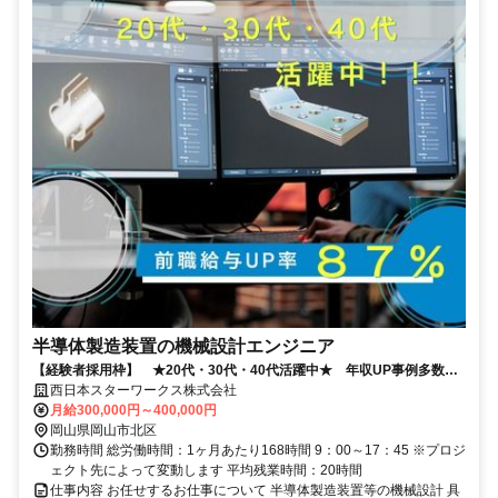
半導体製造装置の機械設計エンジニア
【経験者採用枠】 ★20代・30代・40代活躍中★ 年収UP事例多数！
◎岡山U・Iターン補助充実◎
西日本スターワークス株式会社
月給300,000円～400,000円
岡山県岡山市北区
勤務時間 総労働時間：1ヶ月あたり168時間 9：00～17：45 ※プロジ
ェクト先によって変動します 平均残業時間：20時間
仕事内容 お任せするお仕事について 半導体製造装置等の機械設計 具