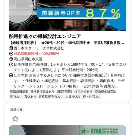
舶用推進器の機械設計エンジニア
【経験者採用枠】 ★20代・30代・40代活躍中★ 年収UP事例多数！
◎岡山U・Iターン補助充実◎
西日本スターワークス株式会社
月給300,000円～400,000円
岡山県岡山市東区
勤務時間 総労働時間：1ヶ月あたり168時間 9：00～17：45 ※プロジ
ェクト先によって変動します 平均残業時間：20時間
仕事内容 お任せするお仕事について 舶用推進器の機械設計 具体的に
は… ・仕様決め ・構想設計～基本設計～詳細設計 ・図面作成、モデ
リング ・シミュレーション（CFD解析） ・試作評価 等 経験が...
無期雇用派遣
資格取得支援あり
固定時間制
住宅手当あり
交通費全額支給
賞与あり
育休あり
資格取得手当あり
土日祝休み
寮・社宅あり
派遣社員