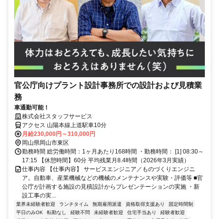
官公庁向けプラント設計事務所での設計および見積業
務
車通勤可能！
株式会社スタッフサービス
アクセス 山陽本線上道駅車10分
月給230,000円～310,000円
岡山県岡山市東区
勤務時間 総労働時間：1ヶ月あたり168時間 ・勤務時間： [1] 08:30～
17:15 【休憩時間】60分 平均残業月8.4時間（2026年3月実績）
仕事内容 【仕事内容】 サービスエンジニア／ものづくりエンジニ
ア。自動車、産業機械などの機械のメンテナンスや実験・評価等 ■官
公庁が計画する施設の見積設計からプレゼンテーションの実施 ・新
設工事の実...
業界未経験者歓迎
ランチタイム
無期雇用派遣
資格取得支援あり
固定時間制
平日のみOK
転勤なし
経験不問
未経験者歓迎
住宅手当あり
経験者歓迎