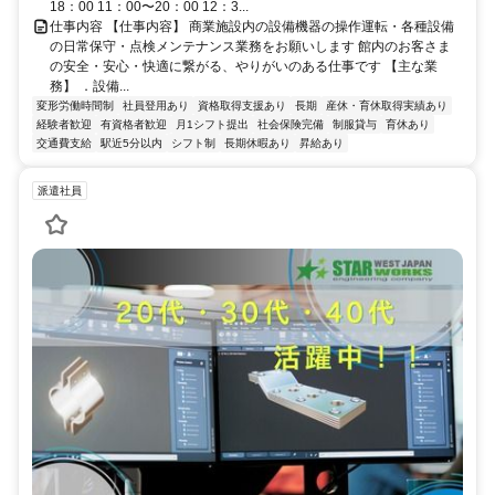
18：00 11：00〜20：00 12：3...
仕事内容 【仕事内容】 商業施設内の設備機器の操作運転・各種設備
の日常保守・点検メンテナンス業務をお願いします 館内のお客さま
の安全・安心・快適に繋がる、やりがいのある仕事です 【主な業
務】 ．設備...
変形労働時間制
社員登用あり
資格取得支援あり
長期
産休・育休取得実績あり
経験者歓迎
有資格者歓迎
月1シフト提出
社会保険完備
制服貸与
育休あり
交通費支給
駅近5分以内
シフト制
長期休暇あり
昇給あり
派遣社員