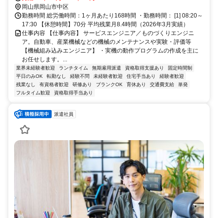
岡山県岡山市中区
勤務時間 総労働時間：1ヶ月あたり168時間 ・勤務時間： [1] 08:20～
17:30 【休憩時間】70分 平均残業月8.4時間（2026年3月実績）
仕事内容 【仕事内容】 サービスエンジニア／ものづくりエンジニ
ア。自動車、産業機械などの機械のメンテナンスや実験・評価等
【機械組み込みエンジニア】 ・実機の動作プログラムの作成を主に
お任せします。...
業界未経験者歓迎
ランチタイム
無期雇用派遣
資格取得支援あり
固定時間制
平日のみOK
転勤なし
経験不問
未経験者歓迎
住宅手当あり
経験者歓迎
残業なし
有資格者歓迎
研修あり
ブランクOK
育休あり
交通費支給
単発
フルタイム歓迎
資格取得手当あり
派遣社員