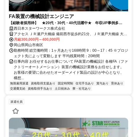
FA装置の機械設計エンジニア
【経験者採用枠】 ★20代・30代・40代活躍中★ 年収UP事例多
数！！
西日本スターワークス株式会社
アクセス ＪＲ瀬戸大橋線 備前西市徒歩約21分、ＪＲ瀬戸大橋線 大元
東口徒歩約42分、岡山電軌清輝橋線 清輝橋徒歩約48分
月給300,000円～400,000円
岡山県岡山市南区
勤務時間 総労働時間：1ヶ月あたり168時間 9：00～17：45 ※プロジ
ェクト先によって変動します 平均残業時間：20時間
仕事内容 お任せするお仕事について FA装置の機械設計 各種FA（ファ
クトリーオートメーション）装置の機械設計業務をお任せします。
お客様の要望に合わせたオーダーメイド製品の設計が中心となり、
構想...
無期雇用派遣
資格取得支援あり
固定時間制
住宅手当あり
賞与あり
育休あり
交通費支給
資格取得手当あり
土日祝休み
寮・社宅あり
派遣社員