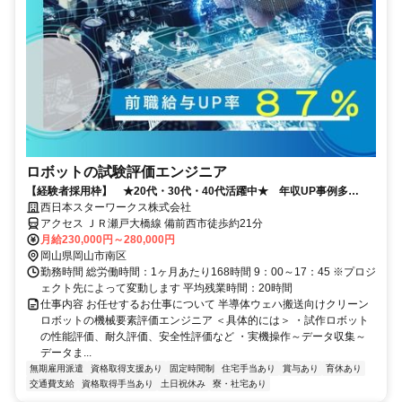
ロボットの試験評価エンジニア
【経験者採用枠】 ★20代・30代・40代活躍中★ 年収UP事例多
数！！
西日本スターワークス株式会社
アクセス ＪＲ瀬戸大橋線 備前西市徒歩約21分
月給230,000円～280,000円
岡山県岡山市南区
勤務時間 総労働時間：1ヶ月あたり168時間 9：00～17：45 ※プロジ
ェクト先によって変動します 平均残業時間：20時間
仕事内容 お任せするお仕事について 半導体ウェハ搬送向けクリーン
ロボットの機械要素評価エンジニア ＜具体的には＞ ・試作ロボット
の性能評価、耐久評価、安全性評価など ・実機操作～データ収集～
データま...
無期雇用派遣
資格取得支援あり
固定時間制
住宅手当あり
賞与あり
育休あり
交通費支給
資格取得手当あり
土日祝休み
寮・社宅あり