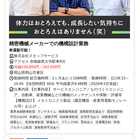
精密機械メーカーでの機構設計業務
車通勤可能！
株式会社スタッフサービス
アクセス 赤穂線西大寺駅車9分
月給230,000円～292,500円
岡山県岡山市東区
勤務時間 総労働時間：1ヶ月あたり168時間 ・勤務時間： [1] 08:15～
16:45 【休憩時間】60分 平均残業月8.4時間（2026年3月実績）
仕事内容 【仕事内容】 サービスエンジニア／ものづくりエンジニ
ア。自動車、産業機械などの機械のメンテナンスや実験・評価等
【機構設計】 メカトロニクス製品（園芸機器・産業用電動モノレー
ル等）および ...
業界未経験者歓迎
ランチタイム
無期雇用派遣
資格取得支援あり
固定時間制
平日のみOK
転勤なし
経験不問
未経験者歓迎
住宅手当あり
経験者歓迎
残業なし
有資格者歓迎
研修あり
ブランクOK
育休あり
交通費支給
単発
フルタイム歓迎
資格取得手当あり