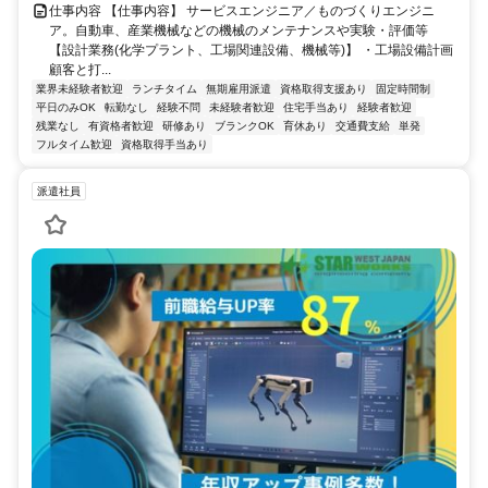
仕事内容 【仕事内容】 サービスエンジニア／ものづくりエンジニ
ア。自動車、産業機械などの機械のメンテナンスや実験・評価等
【設計業務(化学プラント、工場関連設備、機械等)】 ・工場設備計画
顧客と打...
業界未経験者歓迎
ランチタイム
無期雇用派遣
資格取得支援あり
固定時間制
平日のみOK
転勤なし
経験不問
未経験者歓迎
住宅手当あり
経験者歓迎
残業なし
有資格者歓迎
研修あり
ブランクOK
育休あり
交通費支給
単発
フルタイム歓迎
資格取得手当あり
派遣社員