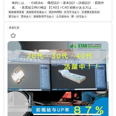
体的には… ・仕様決め ・構想設計～基本設計～詳細設計 ・図面作
成、 ・装置組立時の検証 【CAD】i-CAD 経験がある方は、...
無期雇用派遣
資格取得支援あり
固定時間制
住宅手当あり
交通費全額支給
賞与あり
育休あり
資格取得手当あり
土日祝休み
寮・社宅あり
派遣社員