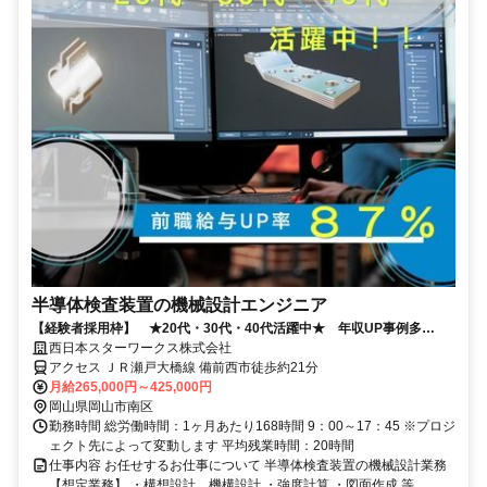
半導体検査装置の機械設計エンジニア
【経験者採用枠】 ★20代・30代・40代活躍中★ 年収UP事例多
数！！
西日本スターワークス株式会社
アクセス ＪＲ瀬戸大橋線 備前西市徒歩約21分
月給265,000円～425,000円
岡山県岡山市南区
勤務時間 総労働時間：1ヶ月あたり168時間 9：00～17：45 ※プロジ
ェクト先によって変動します 平均残業時間：20時間
仕事内容 お任せするお仕事について 半導体検査装置の機械設計業務
【想定業務】 ・構想設計、機構設計 ・強度計算 ・図面作成 等