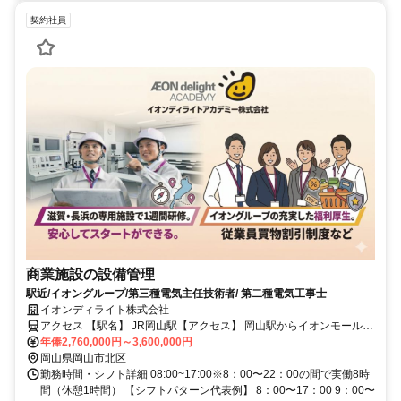
契約社員
商業施設の設備管理
駅近/イオングループ/第三種電気主任技術者/ 第二種電気工事士
イオンディライト株式会社
アクセス 【駅名】 JR岡山駅【アクセス】 岡山駅からイオンモール岡
山まで徒歩約3分
年俸2,760,000円～3,600,000円
岡山県岡山市北区
勤務時間・シフト詳細 08:00~17:00※8：00〜22：00の間で実働8時
間（休憩1時間） 【シフトパターン代表例】 8：00〜17：00 9：00〜