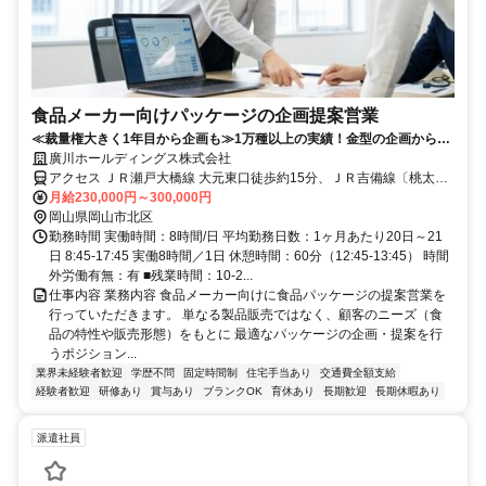
食品メーカー向けパッケージの企画提案営業
≪裁量権大きく1年目から企画も≫1万種以上の実績！金型の企画から開
発まで主導可能！課題解決に挑む営業職
廣川ホールディングス株式会社
アクセス ＪＲ瀬戸大橋線 大元東口徒歩約15分、ＪＲ吉備線〔桃太郎
線〕 備前三門徒歩約26分、ＪＲ山陽本線 北長瀬南口徒歩約26分
月給230,000円～300,000円
岡山県岡山市北区
勤務時間 実働時間：8時間/日 平均勤務日数：1ヶ月あたり20日～21
日 8:45-17:45 実働8時間／1日 休憩時間：60分（12:45-13:45） 時間
外労働有無：有 ■残業時間：10-2...
仕事内容 業務内容 食品メーカー向けに食品パッケージの提案営業を
行っていただきます。 単なる製品販売ではなく、顧客のニーズ（食
品の特性や販売形態）をもとに 最適なパッケージの企画・提案を行
うポジション...
業界未経験者歓迎
学歴不問
固定時間制
住宅手当あり
交通費全額支給
経験者歓迎
研修あり
賞与あり
ブランクOK
育休あり
長期歓迎
長期休暇あり
派遣社員