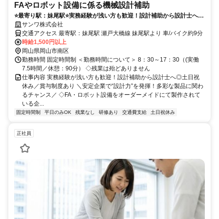
FAやロボット設備に係る機械設計補助
⭐️最寄り駅：妹尾駅⭐️実務経験が浅い方も歓迎！設計補助から設計士へ◎
土日祝休み／賞与制度あり
サンワ株式会社
交通アクセス 最寄駅：妹尾駅 瀬戸大橋線 妹尾駅より 車/バイク約9分
時給1,500円以上
岡山県岡山市南区
勤務時間 固定時間制 ＜勤務時間について＞ 8：30～17：30（(実働
7.5時間／休憩：90分） ◇残業は殆どありません
仕事内容 実務経験が浅い方も歓迎！設計補助から設計士へ◎土日祝
休み／賞与制度あり ＼安定企業で“設計力”を発揮！多彩な製品に関わ
るチャンス／ ◇FA・ロボット設備をオーダーメイドにて製作されて
いる企...
固定時間制
平日のみOK
残業なし
研修あり
交通費支給
土日祝休み
正社員