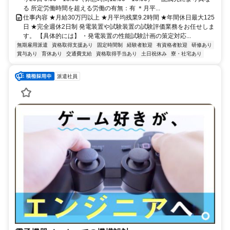
る 所定労働時間を超える労働の有無：有 ＊月平...
仕事内容 ★月給30万円以上 ★月平均残業9.2時間 ★年間休日最大125
日 ★完全週休2日制 発電装置や試験装置の試験評価業務をお任せしま
す。 【具体的には】 ・発電装置の性能試験計画の策定対応...
無期雇用派遣
資格取得支援あり
固定時間制
経験者歓迎
有資格者歓迎
研修あり
賞与あり
育休あり
交通費支給
資格取得手当あり
土日祝休み
寮・社宅あり
派遣社員