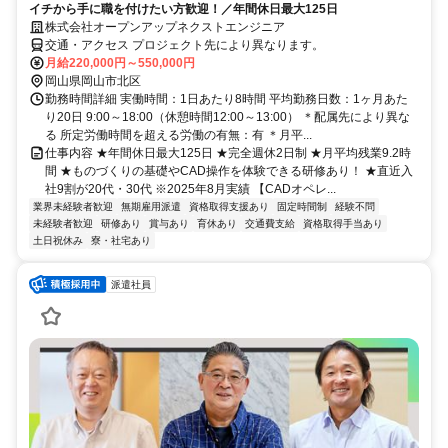
イチから手に職を付けたい方歓迎！／年間休日最大125日
株式会社オープンアップネクストエンジニア
交通・アクセス プロジェクト先により異なります。
月給220,000円～550,000円
岡山県岡山市北区
勤務時間詳細 実働時間：1日あたり8時間 平均勤務日数：1ヶ月あた
り20日 9:00～18:00（休憩時間12:00～13:00） ＊配属先により異な
る 所定労働時間を超える労働の有無：有 ＊月平...
仕事内容 ★年間休日最大125日 ★完全週休2日制 ★月平均残業9.2時
間 ★ものづくりの基礎やCAD操作を体験できる研修あり！ ★直近入
社9割が20代・30代 ※2025年8月実績 【CADオペレ...
業界未経験者歓迎
無期雇用派遣
資格取得支援あり
固定時間制
経験不問
未経験者歓迎
研修あり
賞与あり
育休あり
交通費支給
資格取得手当あり
土日祝休み
寮・社宅あり
派遣社員