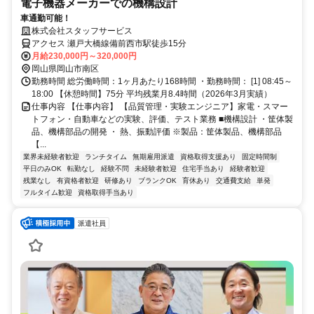
電子機器メーカーでの機構設計
車通勤可能！
株式会社スタッフサービス
アクセス 瀬戸大橋線備前西市駅徒歩15分
月給230,000円～320,000円
岡山県岡山市南区
勤務時間 総労働時間：1ヶ月あたり168時間 ・勤務時間： [1] 08:45～
18:00 【休憩時間】75分 平均残業月8.4時間（2026年3月実績）
仕事内容 【仕事内容】 【品質管理・実験エンジニア】家電・スマー
トフォン・自動車などの実験、評価、テスト業務 ■機構設計 ・筐体製
品、機構部品の開発 ・ 熱、振動評価 ※製品：筐体製品、機構部品
【...
業界未経験者歓迎
ランチタイム
無期雇用派遣
資格取得支援あり
固定時間制
平日のみOK
転勤なし
経験不問
未経験者歓迎
住宅手当あり
経験者歓迎
残業なし
有資格者歓迎
研修あり
ブランクOK
育休あり
交通費支給
単発
フルタイム歓迎
資格取得手当あり
派遣社員