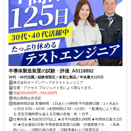
半導体製造装置の試験・評価_A0118892
30代・40代活躍／経験者限定／多彩な製品／年休最大125日
株式会社オープンアップネクストエンジニア
交通・アクセス プロジェクト先により異なります。
月給300,000円～550,000円
岡山県岡山市北区
勤務時間詳細 実働時間：1日あたり8時間 平均勤務日数：1ヶ月あた
り20日 9:00～18:00（休憩時間12:00～13:00） ＊配属先により異な
る 所定労働時間を超える労働の有無：有 ＊月平...
仕事内容 ★月給30万円以上 ★月平均残業9.2時間 ★年間休日最大125
日 ★完全週休2日制 半導体製造装置の試験・評価業務です。 ＜具体
的には＞ ・試験計画の策定 ・試験準備および装置設定 ・...