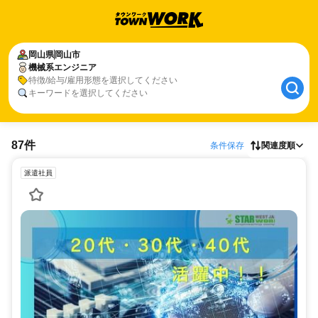
岡山県
岡山市
機械系エンジニア
特徴/給与/雇用形態を選択してください
キーワードを選択してください
87件
条件保存
関連度順
派遣社員