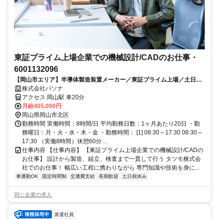
東証プライム上場企業での機械設計/CADのお仕事・
6001132096
【岡山市エリア】半導体製造装置メーカー／東証プライム上場／土日祝
休み／月40万円以上のお仕事です
株式会社パソナ
アクセス 岡山駅 車20分
月給405,000円
岡山県岡山市北区
勤務時間 実働時間：8時間/日 平均勤務日数：1ヶ月あたり20日 ・勤
務曜日：月・火・水・木・金 ・勤務時間： [1] 08:30～17:30 08:30～
17:30 （実働8時間）休憩60分 ...
仕事内容 【仕事内容】 【東証プライム上場企業での機械設計/CADの
お仕事】 設計から製造、組立、検査まで一貫して行う タツモ株式会
社でのお仕事！ 幅広い工程に携わりながら 専門知識や技術を身に...
車通勤OK
固定時間制
交通費支給
長期歓迎
土日祝休み
同じ企業の求人
派遣社員