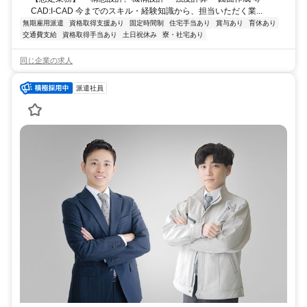
CAD:I-CAD 今までのスキル・経験知識から、担当いただく業...
無期雇用派遣
資格取得支援あり
固定時間制
住宅手当あり
賞与あり
育休あり
交通費支給
資格取得手当あり
土日祝休み
寮・社宅あり
同じ企業の求人
派遣社員