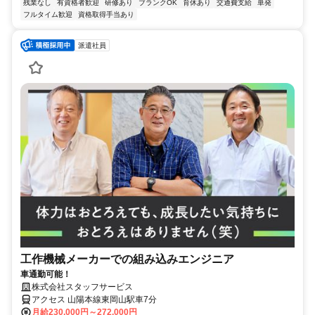
残業なし
有資格者歓迎
研修あり
ブランクOK
育休あり
交通費支給
単発
フルタイム歓迎
資格取得手当あり
派遣社員
工作機械メーカーでの組み込みエンジニア
車通勤可能！
株式会社スタッフサービス
アクセス 山陽本線東岡山駅車7分
月給230,000円～272,000円