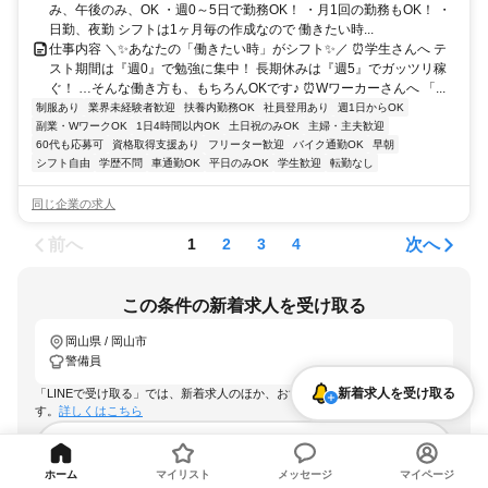
み、午後のみ、OK ・週0～5日で勤務OK！ ・月1回の勤務もOK！ ・
日勤、夜勤 シフトは1ヶ月毎の作成なので 働きたい時...
仕事内容 ＼✨あなたの「働きたい時」がシフト✨／ ⏰学生さんへ テ
スト期間は『週0』で勉強に集中！ 長期休みは『週5』でガッツリ稼
ぐ！ …そんな働き方も、もちろんOKです♪ ⏰Wワーカーさんへ 「...
制服あり
業界未経験者歓迎
扶養内勤務OK
社員登用あり
週1日からOK
副業・WワークOK
1日4時間以内OK
土日祝のみOK
主婦・主夫歓迎
60代も応募可
資格取得支援あり
フリーター歓迎
バイク通勤OK
早朝
シフト自由
学歴不問
車通勤OK
平日のみOK
学生歓迎
転勤なし
同じ企業の求人
前へ
次へ
1
2
3
4
この条件の新着求人を受け取る
岡山県 / 岡山市
警備員
新着求人を受け取る
「LINEで受け取る」では、新着求人のほか、おすすめ情報なども配信しま
す。
詳しくはこちら
LINEで受け取る
ホーム
マイリスト
メッセージ
マイページ