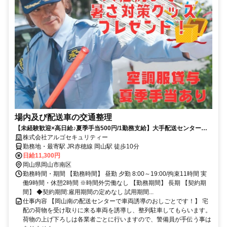
場内及び配送車の交通整理
【未経験歓迎×高日給♪夏季手当500円/1勤務支給】大手配送センターで
の車両誘導警備/夜勤なし/週払い可能
株式会社アルゴセキュリティー
勤務地・最寄駅 JR赤穂線 岡山駅 徒歩10分
日給11,300円
岡山県岡山市南区
勤務時間・期間 【勤務時間】 昼勤 夕勤 8:00～19:00/拘束11時間 実
働9時間・休憩2時間 ※時間外労働なし 【勤務期間】 長期 【契約期
間】 ◆契約期間:雇用期間の定めなし 試用期間...
仕事内容 【岡山南の配送センターで車両誘導のおしごとです！】 宅
配の荷物を受け取りに来る車両を誘導し、整列駐車してもらいます。
荷物の上げ下ろしは各業者ごとに行いますので、警備員が手伝う事は