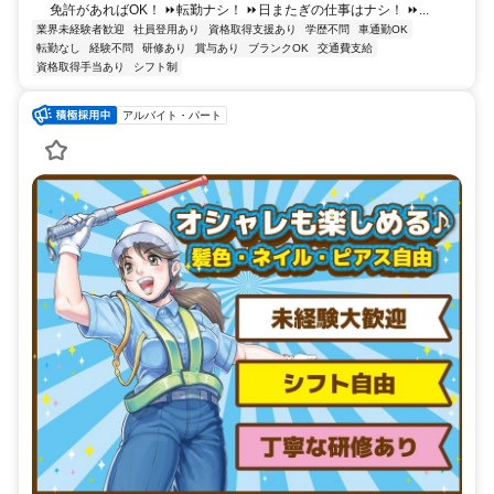
免許があればOK！ ⏩転勤ナシ！ ⏩日またぎの仕事はナシ！ ⏩...
業界未経験者歓迎
社員登用あり
資格取得支援あり
学歴不問
車通勤OK
転勤なし
経験不問
研修あり
賞与あり
ブランクOK
交通費支給
資格取得手当あり
シフト制
アルバイト・パート