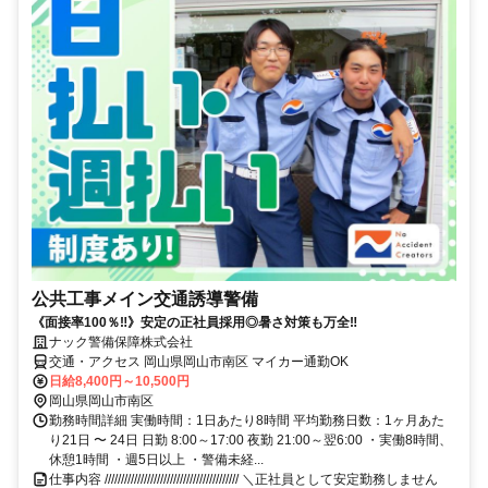
公共工事メイン交通誘導警備
《面接率100％‼》安定の正社員採用◎暑さ対策も万全‼
ナック警備保障株式会社
交通・アクセス 岡山県岡山市南区 マイカー通勤OK
日給8,400円～10,500円
岡山県岡山市南区
勤務時間詳細 実働時間：1日あたり8時間 平均勤務日数：1ヶ月あた
り21日 〜 24日 日勤 8:00～17:00 夜勤 21:00～翌6:00 ・実働8時間、
休憩1時間 ・週5日以上 ・警備未経...
仕事内容 ///////////////////////////////////////// ＼正社員として安定勤務しません