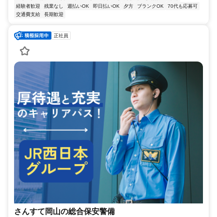
経験者歓迎
残業なし
週払いOK
即日払いOK
夕方
ブランクOK
70代も応募可
交通費支給
長期歓迎
正社員
さんすて岡山の総合保安警備