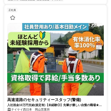
正社員
高速道路のセキュリティースタッフ(警備)
入社祝金10万円支給(規定有)【未経験◎】先輩が優しい自慢の職場★手
当充実/有休消化率100%/暑さ対策バッチリ◎
テイケイ西日本 岡山営業所