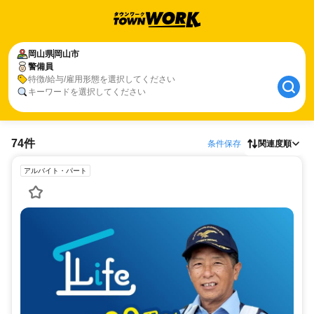
岡山県
岡山市
警備員
特徴/給与/雇用形態を選択してください
キーワードを選択してください
74件
条件保存
関連度順
アルバイト・パート