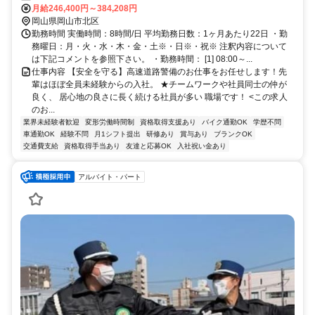
月給246,400円～384,208円
岡山県岡山市北区
勤務時間 実働時間：8時間/日 平均勤務日数：1ヶ月あたり22日 ・勤
務曜日：月・火・水・木・金・土※・日※・祝※ 注釈内容について
は下記コメントを参照下さい。 ・勤務時間： [1] 08:00～...
仕事内容 【安全を守る】高速道路警備のお仕事をお任せします！先
輩はほぼ全員未経験からの入社。 ★チームワークや社員同士の仲が
良く、 居心地の良さに長く続ける社員が多い 職場です！ <この求人
のお...
業界未経験者歓迎
変形労働時間制
資格取得支援あり
バイク通勤OK
学歴不問
車通勤OK
経験不問
月1シフト提出
研修あり
賞与あり
ブランクOK
交通費支給
資格取得手当あり
友達と応募OK
入社祝い金あり
アルバイト・パート