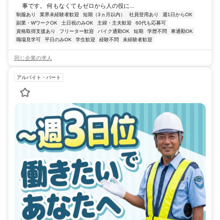
事です。 何もなくてもゼロから人の役に...
制服あり
業界未経験者歓迎
短期（3ヵ月以内）
社員登用あり
週1日からOK
副業・WワークOK
土日祝のみOK
主婦・主夫歓迎
60代も応募可
資格取得支援あり
フリーター歓迎
バイク通勤OK
短期
学歴不問
車通勤OK
職場見学可
平日のみOK
学生歓迎
経験不問
未経験者歓迎
同じ企業の求人
アルバイト・パート