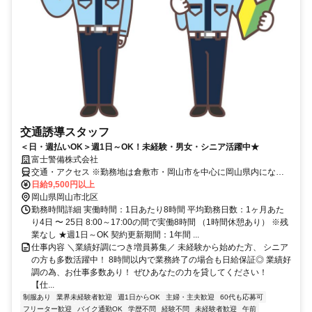
交通誘導スタッフ
＜日・週払いOK＞週1日～OK！未経験・男女・シニア活躍中★
富士警備株式会社
交通・アクセス ※勤務地は倉敷市・岡山市を中心に岡山県内になり
ます
日給9,500円以上
岡山県岡山市北区
勤務時間詳細 実働時間：1日あたり8時間 平均勤務日数：1ヶ月あた
り4日 〜 25日 8:00～17:00の間で実働8時間 （1時間休憩あり） ※残
業なし ★週1日～OK 契約更新期間：1年間 ...
仕事内容 ＼業績好調につき増員募集／ 未経験から始めた方、 シニア
の方も多数活躍中！ 8時間以内で業務終了の場合も日給保証◎ 業績好
調の為、お仕事多数あり！ ぜひあなたの力を貸してください！
【仕...
制服あり
業界未経験者歓迎
週1日からOK
主婦・主夫歓迎
60代も応募可
フリーター歓迎
バイク通勤OK
学歴不問
経験不問
未経験者歓迎
午前