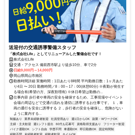
送迎付の交通誘導警備スタッフ
「株式会社Life」としてリニューアルした警備会社です！
株式会社Life
交通・アクセス 備前西市駅より徒歩10分、車で2分
日給9,000円～14,000円
岡山県岡山市南区
勤務時間詳細 実働時間：1日あたり8時間 平均勤務日数：1ヶ月あた
り4日 〜 20日 勤務時間／8：00～17：00(休憩60分) ※夜勤が発生す
る場合有(希望の方、深夜割増有) ※休日希望は勤務の...
仕事内容 歩行者や車両の安全を確保するため、工事現場やイベント
会場の周辺などで交通の流れを適切に誘導するお仕事です。 １，車
両の通行を安全に誘導する ２，歩行者の安全を確保し、危険がない
ように案内する...
制服あり
業界未経験者歓迎
社員登用あり
週1日からOK
副業・WワークOK
主婦・主夫歓迎
週1シフト提出
60代も応募可
資格取得支援あり
フリーター歓迎
バイク通勤OK
シフト自由
学歴不問
車通勤OK
即日勤務OK
固定時間制
経験不問
未経験者歓迎
経験者歓迎
ネイルOK