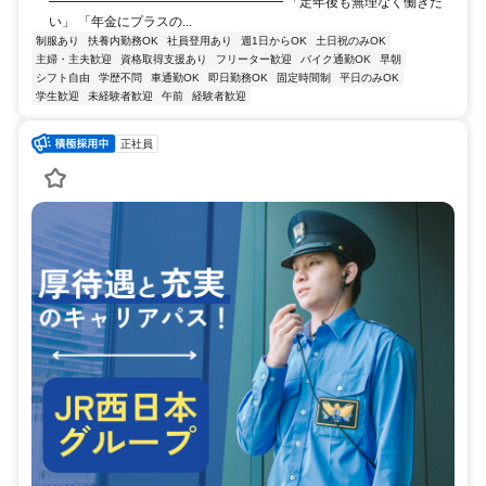
━━━━━━━━━━━━━━━━━━ 「定年後も無理なく働きた
い」 「年金にプラスの...
制服あり
扶養内勤務OK
社員登用あり
週1日からOK
土日祝のみOK
主婦・主夫歓迎
資格取得支援あり
フリーター歓迎
バイク通勤OK
早朝
シフト自由
学歴不問
車通勤OK
即日勤務OK
固定時間制
平日のみOK
学生歓迎
未経験者歓迎
午前
経験者歓迎
正社員