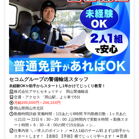
セコムグループの警備輸送スタッフ
未経験OK✨助手からスタートし1年かけてじっくり教育！
株式会社アサヒセキュリティ 岡山警備輸送
交通・アクセス 「岡山駅」より車で6分
月給200,000円～266,324円
岡山県岡山市北区
勤務時間詳細 実働時間：1日あたり8時間 平均勤務日数：1ヶ月あた
り21日 〜 22日 6：30～20：00 上記時間内で実動８時間 ＜勤務スタ
ート時間＞ 6：30～8：00の間で15分刻み ＜シ...
仕事内容 ＼ ✅求人のポイント ／ ⏩2人1組のチーム戦 まずは助手から
スタートします！ 【道順】【手順】横でじっくり学べます！ ⏩普通