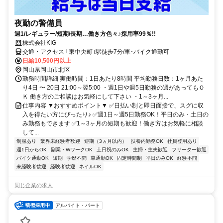
夜勤の警備員
週1/レギュラー/短期/長期…働き方色々♪採用率99％!!
株式会社KIG
交通・アクセス ｢東中央町｣駅徒歩7分/車･バイク通勤可
日給10,500円以上
岡山県岡山市北区
勤務時間詳細 実働時間：1日あたり8時間 平均勤務日数：1ヶ月あた
り4日 〜 20日 21:00～翌5:00 ・週1日や週5日勤務の週があってもＯ
Ｋ 働き方のご相談はお気軽にして下さい ・1～3ヶ月...
仕事内容 ▼おすすめポイント▼ ✅日払い制と即日面接で、スグに収
入を得たい方にぴったり♪ ✅週1日～週5日勤務OK！平日のみ・土日の
み勤務もできます ✅1～3ヶ月の短期も歓迎！働き方はお気軽に相談
して...
制服あり
業界未経験者歓迎
短期（3ヵ月以内）
扶養内勤務OK
社員登用あり
週1日からOK
副業・WワークOK
土日祝のみOK
主婦・主夫歓迎
フリーター歓迎
バイク通勤OK
短期
学歴不問
車通勤OK
固定時間制
平日のみOK
経験不問
未経験者歓迎
経験者歓迎
ネイルOK
同じ企業の求人
アルバイト・パート