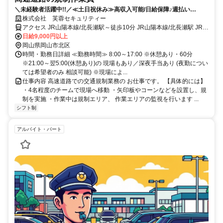
＼未経験者活躍中!!／≪土日祝休み≫高収入可能/日給保障♪週払い
OK(^^)/成長に応じて短期間で昇給可能♪
株式会社 芙蓉セキュリティー
アクセス JR山陽本線/北長瀬駅～徒歩10分 JR山陽本線/北長瀬駅 JR宇
野線/大元駅 JR宇野線/備前西市駅 JR吉備線/大安寺駅 JR宇野線/妹尾
日給9,000円以上
駅
岡山県岡山市北区
時間・勤務日詳細 ≪勤務時間≫ 8:00～17:00 ※休憩あり・60分
※21:00～翌5:00(休憩あり)の 現場もあり／深夜手当あり (夜勤につい
ては希望者のみ 相談可能) ※現場によ...
仕事内容 高速道路での交通規制業務の お仕事です。 【具体的には】
・4名程度のチームで現場へ移動 ・矢印板やコーンなどを設置し、規
制を実施 ・作業中は規制エリア、 作業エリアの監視を行います ...
シフト制
アルバイト・パート