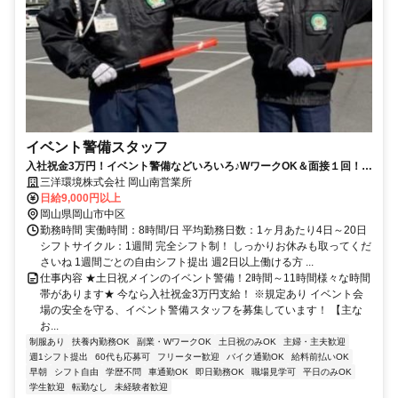
イベント警備スタッフ
入社祝金3万円！イベント警備などいろいろ♪WワークOK＆面接１回！短
時間も日払い・週払いも対応◎体にムリなく働ける！
三洋環境株式会社 岡山南営業所
日給9,000円以上
岡山県岡山市中区
勤務時間 実働時間：8時間/日 平均勤務日数：1ヶ月あたり4日～20日
シフトサイクル：1週間 完全シフト制！ しっかりお休みも取ってくだ
さいね 1週間ごとの自由シフト提出 週2日以上働ける方 ...
仕事内容 ★土日祝メインのイベント警備！2時間～11時間様々な時間
帯があります★ 今なら入社祝金3万円支給！ ※規定あり イベント会
場の安全を守る、イベント警備スタッフを募集しています！ 【主な
お...
制服あり
扶養内勤務OK
副業・WワークOK
土日祝のみOK
主婦・主夫歓迎
週1シフト提出
60代も応募可
フリーター歓迎
バイク通勤OK
給料前払いOK
早朝
シフト自由
学歴不問
車通勤OK
即日勤務OK
職場見学可
平日のみOK
学生歓迎
転勤なし
未経験者歓迎