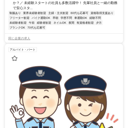
か？／ 未経験スタートの社員も多数活躍中！ 先輩社員と一緒の勤務
で安心スタ...
制服あり
業界未経験者歓迎
主婦・主夫歓迎
60代も応募可
資格取得支援あり
フリーター歓迎
バイク通勤OK
早朝
学歴不問
車通勤OK
経験不問
未経験者歓迎
午前
経験者歓迎
ネイルOK
夜間
有資格者歓迎
夕方
ブランクOK
70代も応募可
同じ企業の求人
アルバイト・パート