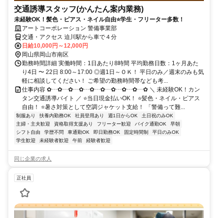
交通誘導スタッフ(かんたん案内業務)
未経験OK！髪色・ピアス・ネイル自由⭐学生・フリーター多数！
アートコーポレーション 警備事業部
交通・アクセス 迫川駅から車で４分
日給10,000円～12,000円
岡山県岡山市南区
勤務時間詳細 実働時間：1日あたり8時間 平均勤務日数：1ヶ月あた
り4日 〜 22日 8:00～17:00 ◎週1日～ＯＫ！ 平日のみ／週末のみも気
軽に相談してください！ ご希望の勤務時間帯なども考...
仕事内容 ✿┄✿┄✿┄✿┄✿┄✿┄✿┄✿┄✿┄✿ ＼ 未経験OK！カン
タン交通誘導バイト ／ ⭐当日現金払いOK！ ⭐髪色・ネイル・ピアス
自由！ ⭐暑さ対策として空調ジャケット支給！ 「警備って難...
制服あり
扶養内勤務OK
社員登用あり
週1日からOK
土日祝のみOK
主婦・主夫歓迎
資格取得支援あり
フリーター歓迎
バイク通勤OK
早朝
シフト自由
学歴不問
車通勤OK
即日勤務OK
固定時間制
平日のみOK
学生歓迎
未経験者歓迎
午前
経験者歓迎
同じ企業の求人
正社員