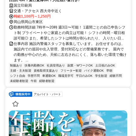
国立印刷局
交通・アクセス 西大寺中近く
時給1,100円～1,250円
岡山県岡山市東区
勤務時間詳細 7時半〜20時 週3日〜可能！ 1週間ごとの自己申告シフ
ト制 プライベートやご家庭との両立は可能！ シフトの時間・曜日相
談可能◎ また、希望したシフトは時間が削られたり、 入りたい日...
仕事内容 施設内警備スタッフを募集しています。 お任せするのは、
施設内での巡回や出入管理、受付対応などの警備業務です。 屋内で
の勤務が中心のため、天候に左右されにくく、落ち着いた環境で働け
ます。 ...
制服あり
扶養内勤務OK
社員登用あり
副業・WワークOK
土日祝のみOK
主婦・主夫歓迎
資格取得支援あり
フリーター歓迎
バイク通勤OK
早朝
シフト自由
学歴不問
車通勤OK
職場見学可
平日のみOK
学生歓迎
経験不問
未経験者歓迎
午前
経験者歓迎
アルバイト・パート