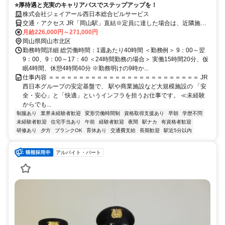
⭐厚待遇と充実のキャリアパスでステップアップを！
株式会社ジェイアール西日本総合ビルサービス
交通・アクセス JR「岡山駅」直結※定員に達した場合は、近隣施設
になる場合があります。
月給226,000円～271,000円
岡山県岡山市北区
勤務時間詳細 総労働時間：1週あたり40時間 ＜勤務例＞ 9：00～翌
9：00、9：00～17：40 ＜24時間勤務の場合＞ 実働15時間20分、仮
眠4時間、休憩4時間40分 ※勤務明けの9時か...
仕事内容 ＝＝＝＝＝＝＝＝＝＝＝＝＝＝＝＝＝＝＝＝＝＝＝＝＝ JR
西日本グループの安定基盤で、 駅や商業施設など大規模施設の 「安
全・安心」と「快適」というインフラを担うお仕事です。 ≪未経験
からでも...
制服あり
業界未経験者歓迎
変形労働時間制
資格取得支援あり
早朝
学歴不問
未経験者歓迎
住宅手当あり
午前
経験者歓迎
夜間
駅ナカ
有資格者歓迎
研修あり
夕方
ブランクOK
育休あり
交通費支給
長期歓迎
駅近5分以内
アルバイト・パート