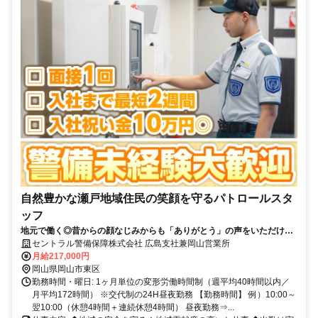
自然豊かな瀬戸地域住民の笑顔を守るパトロールスタ
ッフ
地元で働く◎昔からの顔なじみからも「ありがとう」の声をいただける
×プライム上場企業で安定して働く！
セントラル警備保障株式会社 広島支社兼岡山営業所
月給217,000円
岡山県岡山市東区
勤務時間・曜日: 1ヶ月単位の変形労働時間制（週平均40時間以内／
月平均172時間） ※交代制の24H昼夜勤務 【勤務時間】 例）10:00～
翌10:00（休憩4時間＋連続休憩4時間） 昼夜勤務⇒...