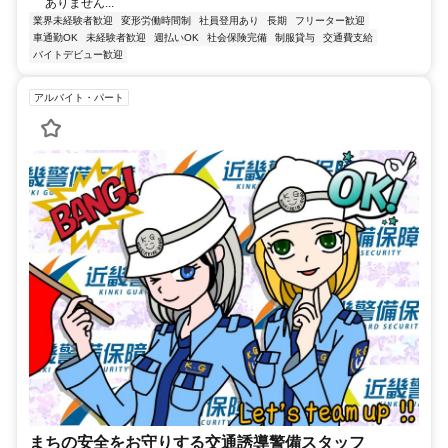
ありません...
業界未経験者歓迎
変形労働時間制
社員登用あり
長期
フリーター歓迎
車通勤OK
未経験者歓迎
週払いOK
社会保険完備
制服貸与
交通費支給
バイトデビュー歓迎
アルバイト・パート
まちの安全をお守りする交通誘導警備スタッフ