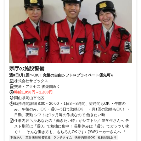
県庁の施設警備
週0日/月1回〜OK！究極の自由シフト⏩プライベート優先可⭐
株式会社サピックス
交通・アクセス 後楽園近く
時給1,050円～1,200円
岡山県岡山市北区
勤務時間詳細 8:00～20:00 ・1日3～8時間、短時間もOK ・午前の
み、午後のみ、OK ・週0～5日で勤務OK！ ・月1回の勤務もOK！ ・
日勤、夜勤 シフトは1ヶ月毎の作成なので 働きたい時...
仕事内容 ＼✨あなたの「働きたい時」がシフト✨／ ⏰学生さんへ テ
スト期間は『週0』で勉強に集中！ 長期休みは『週5』でガッツリ稼
ぐ！ …そんな働き方も、もちろんOKです♪ ⏰Wワーカーさんへ 「...
制服あり
業界未経験者歓迎
ランチタイム
扶養内勤務OK
社員登用あり