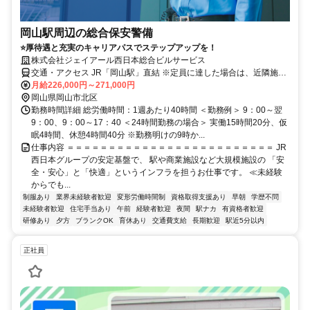
岡山駅周辺の総合保安警備
⭐厚待遇と充実のキャリアパスでステップアップを！
株式会社ジェイアール西日本総合ビルサービス
交通・アクセス JR「岡山駅」直結 ※定員に達した場合は、近隣施設
になる場合があります。
月給226,000円～271,000円
岡山県岡山市北区
勤務時間詳細 総労働時間：1週あたり40時間 ＜勤務例＞ 9：00～翌
9：00、9：00～17：40 ＜24時間勤務の場合＞ 実働15時間20分、仮
眠4時間、休憩4時間40分 ※勤務明けの9時か...
仕事内容 ＝＝＝＝＝＝＝＝＝＝＝＝＝＝＝＝＝＝＝＝＝＝＝＝＝ JR
西日本グループの安定基盤で、 駅や商業施設など大規模施設の 「安
全・安心」と「快適」というインフラを担うお仕事です。 ≪未経験
からでも...
制服あり
業界未経験者歓迎
変形労働時間制
資格取得支援あり
早朝
学歴不問
未経験者歓迎
住宅手当あり
午前
経験者歓迎
夜間
駅ナカ
有資格者歓迎
研修あり
夕方
ブランクOK
育休あり
交通費支給
長期歓迎
駅近5分以内
正社員