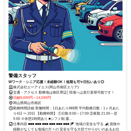
警備スタッフ
Wワーク・シニア応援！未経験OK！短期も可✨日払いあり◎
株式会社エーアイエス(岡山市南区エリア)
交通・アクセス 勤務地は南区周辺│現場へは直行直帰可能です！
日給9,000円～14,500円
岡山県岡山市南区
勤務時間詳細 実働時間：1日あたり8時間 平均勤務日数：1ヶ月あた
り4日 〜 20日 【勤務時間】 ①日勤 8:00～17:00 ②夜勤 21:00～翌
5:00 ※休憩1時間あり ■シフト制 週...
仕事内容 ■■■ ■■■ ■■■ ■■■ ■■■ ■■■ |◤ 地域の安全を守る ◢| 資格や
経験がなくても地域の方々の 安全を守る大切でやりがいのあるお仕