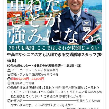
中高年やシニアの方も活躍できる交通誘導スタッフ(警
備員)
60代未経験スタート多数◎70代現役活躍中！週1日～OK
アートコーポレーション 警備事業部
交通・アクセス 迫川駅から車で４分
日給10,000円～12,000円
岡山県岡山市南区
勤務時間詳細 実働時間：1日あたり8時間 平均勤務日数：1ヶ月あた
り4日 〜 22日 8:00～17:00 ◎週1日～ＯＫ！ 平日のみ／週末のみも気
軽に相談してください！ ご希望の勤務時間帯なども考...
仕事内容 ━━━━━━━━━━━━━━━━━━ 何歳からでも始め
やすい仕事です。 70代の現役スタッフも活躍中！