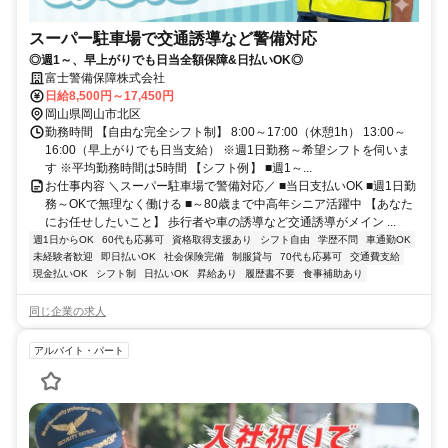
スーパー駐車場で交通誘導など警備対応
◎週1～、早上がりでも日当全額保障&日払いOK◎
富士警備保障株式会社
日給8,500円～17,450円
岡山県岡山市北区
勤務時間 【自由な完全シフト制】 8:00～17:00（休憩1h） 13:00～
16:00（早上がりでも日当支給） ※週1日勤務～希望シフトを伺いま
す ※平均勤務時間は5時間 【シフト例】 ■週1～...
お仕事内容 ＼スーパー駐車場で警備対応／ ■当日支払いOK ■週1日勤
務～OKで無理なく働ける ■～80歳まで中高年シニア活躍中 【あなた
にお任せしたいこと】 歩行者や車の誘導など交通誘導がメイン ...
週1日からOK
60代も応募可
資格取得支援あり
シフト自由
学歴不問
車通勤OK
未経験者歓迎
即日払いOK
社会保険完備
制服貸与
70代も応募可
交通費支給
現金払いOK
シフト制
日払いOK
昇給あり
履歴書不要
食事補助あり
同じ企業の求人
アルバイト・パート