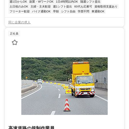
週1日からOK
副業・WワークOK
1日4時間以内OK
隔週シフト提出
土日祝のみOK
主婦・主夫歓迎
週1シフト提出
60代も応募可
資格取得支援あり
フリーター歓迎
バイク通勤OK
早朝
シフト自由
学歴不問
車通勤OK
同じ企業の求人
正社員
高速道路の規制作業員