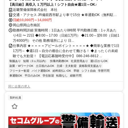
【高日給】高収入 １万円以上！シフト自由★週1日～OK♪
近畿警備保障株式会社 本社
交通・アクセス JR備前西市駅より車で15分 ★車通勤OK（無料駐車
場）
日給10,000円～14,000円
岡山県岡山市南区
勤務時間詳細 実働時間：1日あたり8時間 平均勤務日数：1ヶ月あた
り4日 〜 22日 ◆8:00～17:00（日給1万円） ◆21:00～翌6:00（日給1
万4000円） その他 勤務場所により 日...
仕事内容 ★＝＝＝＝アピールポイント＝＝＝＝★ ◆簡単な業務で1日
1万円～ ◆週1日～自分の都合に合わせて働ける！ ◆まったくの未経
験でも大歓迎！ 【電話応募随時受付中】 086-246-8812 ...
制服あり
短期（3ヵ月以内）
扶養内勤務OK
社員登用あり
週1日からOK
副業・WワークOK
土日祝のみOK
主婦・主夫歓迎
資格取得支援あり
フリーター歓迎
バイク通勤OK
給料前払いOK
早朝
シフト自由
学歴不問
車通勤OK
平日のみOK
学生歓迎
転勤なし
経験不問
同じ企業の求人
契約社員