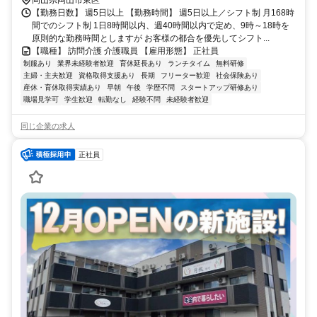
ス40分
岡山県岡山市東区
【勤務日数】 週5日以上 【勤務時間】 週5日以上／シフト制 月168時
間でのシフト制 1日8時間以内、週40時間以内で定め、9時～18時を
原則的な勤務時間としますが お客様の都合を優先してシフト...
【職種】 訪問介護 介護職員 【雇用形態】 正社員
制服あり
業界未経験者歓迎
育休延長あり
ランチタイム
無料研修
主婦・主夫歓迎
資格取得支援あり
長期
フリーター歓迎
社会保険あり
産休・育休取得実績あり
早朝
午後
学歴不問
スタートアップ研修あり
職場見学可
学生歓迎
転勤なし
経験不問
未経験者歓迎
同じ企業の求人
正社員