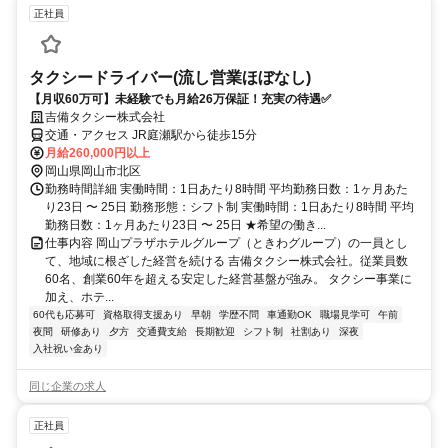
正社員
タクシードライバー(流し営業ほぼなし)
【月収60万可】未経験でも月給26万保証！充実の待遇✅
吉備タクシー株式会社
交通・アクセス JR庭瀬駅から徒歩15分
月給260,000円以上
岡山県岡山市北区
勤務時間詳細 実働時間：1日あたり8時間 平均勤務日数：1ヶ月あた
り23日 〜 25日 勤務形態：シフト制 実働時間：1日あたり8時間 平均
勤務日数：1ヶ月あたり23日 〜 25日 ★希望の働き...
仕事内容 岡山プラザホテルグループ（ときわグループ）の一員とし
て、地域に根ざした経営を続ける 吉備タクシー株式会社。従業員数
60名、創業60年を超える安定した経営基盤が強み。 タクシー事業に
加え、ホテ...
60代も応募可
資格取得支援あり
早朝
学歴不問
車通勤OK
職場見学可
午前
夜間
研修あり
夕方
交通費支給
長期歓迎
シフト制
社割あり
深夜
入社祝い金あり
同じ企業の求人
正社員