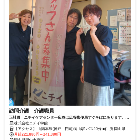
訪問介護 介護職員
正社員 ニチイケアセンター広谷は広谷郵便局すぐそばにあります。お
客様の「ありがとう」を独占できる訪問介護のお仕事を始めてみません
株式会社ニチイ学館
か？
【アクセス】 山陽本線(神戸－門司)岡山駅 バス40分 ■住 所 岡山県 岡
山市東区 広谷474番地16-1 ■アクセス 山陽本線(神戸－門司)岡山駅 バ
月給221,880円～241,380円