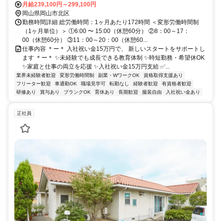
停・下撫川バス停より徒歩10分
月給239,100円～299,100円
岡山県岡山市北区
勤務時間詳細 総労働時間：1ヶ月あたり172時間 ＜変形労働時間制
（1ヶ月単位）＞ ①6:00 〜 15:00（休憩60分） ②8：00～17：
00（休憩60分） ③11：00～20：00（休憩60...
仕事内容 ＊ー＊ 入社祝い金15万円で、 新しいスタートをサポートし
ます ＊ー＊ ✨未経験でも成長できる教育体制 ✨時短勤務・希望休OK
✨家庭と仕事の両立を応援 ✨入社祝い金15万円支給 ✅...
業界未経験者歓迎
変形労働時間制
副業・WワークOK
資格取得支援あり
フリーター歓迎
車通勤OK
職場見学可
転勤なし
経験者歓迎
有資格者歓迎
研修あり
賞与あり
ブランクOK
育休あり
長期歓迎
服装自由
入社祝い金あり
正社員