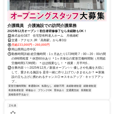
介護職員 介護施設での訪問介護業務
2025年12月オープン！初任者研修修了なら未経験もOK！
株式会社GET 住宅型有料老人ホーム 月桃雄町
交通・アクセス JR「高島駅」から車3分
月給233,000円～260,000円
岡山県岡山市中区
勤務時間詳細 総労働時間：1ヶ月あたり172時間 7：00～20：00の間
の8時間程度 ＊休憩60分あり ＊1ヶ月単位の変形労働時間制（月間総
労働時間172時間） ＊ほぼ残業なし！ ＊残業：月平均5...
仕事内容 ✨✨2025年12月／新規オープン✨✨ 優しさや礼儀を大切に
して、愛される施設を 是非一緒に作り上げていきませんか？ ⏩新施
設の立ち上げに携われるチャンス◎ ⏩スキルアップ・キャリアアッ
プ...
変形労働時間制
車通勤OK
転勤なし
経験不問
未経験者歓迎
経験者歓迎
有資格者歓迎
研修あり
ブランクOK
育休あり
交通費支給
長期歓迎
資格取得手当あり
正社員