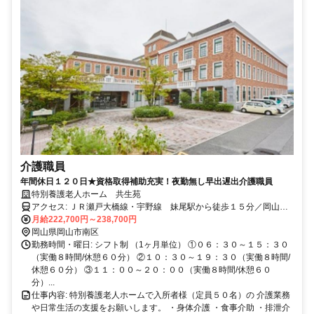
介護職員
年間休日１２０日★資格取得補助充実！夜勤無し早出遅出介護職員
特別養護老人ホーム 共生苑
アクセス: ＪＲ瀬戸大橋線・宇野線 妹尾駅から徒歩１５分／岡山駅
から車で３０分
月給222,700円～238,700円
岡山県岡山市南区
勤務時間・曜日: シフト制 （1ヶ月単位） ①０６：３０～１５：３０
（実働８時間/休憩６０分） ②１０：３０～１９：３０（実働８時間/
休憩６０分） ③１１：００～２０：００（実働８時間/休憩６０
分）...
仕事内容: 特別養護老人ホームで入所者様（定員５０名）の 介護業務
や日常生活の支援をお願いします。 ・身体介護 ・食事介助 ・排泄介