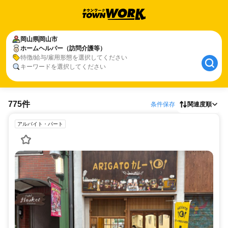
岡山県
岡山市
ホームヘルパー（訪問介護等）
特徴/給与/雇用形態を選択してください
キーワードを選択してください
775件
条件保存
関連度順
アルバイト・パート