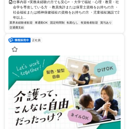
仕事内容 <実務未経験の方でも安心> ・大学で福祉・心理・教育・社
会学を専攻している方 ・教員免許または保育士資格をお持ちの方 ・
社会福祉または精神保健福祉の資格をお持ちの方 ・児童福祉施設で2
年以上...
業界未経験者歓迎
車通勤OK
固定時間制
転勤なし
有資格者歓迎
賞与あり
交通費支給
正社員