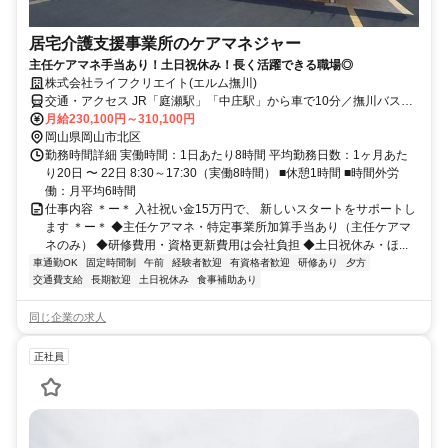
居宅介護支援事業所のケアマネジャー
主任ケアマネ手当あり！土日祝休み！長く活躍できる職場◎
株式会社ライフクリエイト(エルム撫川)
交通・アクセス JR「庭瀬駅」「中庄駅」から車で10分／撫川バス
停・下撫川バス停より徒歩10分
月給230,100円～310,100円
岡山県岡山市北区
勤務時間詳細 実働時間：1日あたり8時間 平均勤務日数：1ヶ月あた
り20日 〜 22日 8:30～17:30（実働8時間） ■休憩1時間 ■時間外労
働：月平均6時間
仕事内容 ＊ー＊ 入社祝い金15万円で、 新しいスタートをサポートし
ます ＊ー＊ ◆主任ケアマネ・特定事業所加算手当あり（主任ケアマ
ネのみ） ◆研修費用・資格更新費用は会社負担 ◆土日祝休み・ほ...
車通勤OK
固定時間制
午前
経験者歓迎
有資格者歓迎
研修あり
夕方
交通費支給
長期歓迎
土日祝休み
食事補助あり
同じ企業の求人
正社員