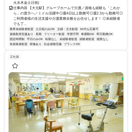
火水木金土日祝)
仕事内容 【大元駅】グループホームで介護／資格も経験も「これか
ら」の貴方へ／ミドル活躍中◎週4日以上勤務可◎週2.3から勤務可◎
ご利用者様の生活支援や介護業務全般をお任せします！ ◎未経験者
でも丁...
業界未経験者歓迎
土日祝のみOK
主婦・主夫歓迎
60代も応募可
資格取得支援あり
長期
フリーター歓迎
学歴不問
車通勤OK
即日勤務OK
固定時間制
平日のみOK
転勤なし
未経験者歓迎
経験者歓迎
残業なし
有資格者歓迎
研修あり
社会保険完備
ブランクOK
正社員