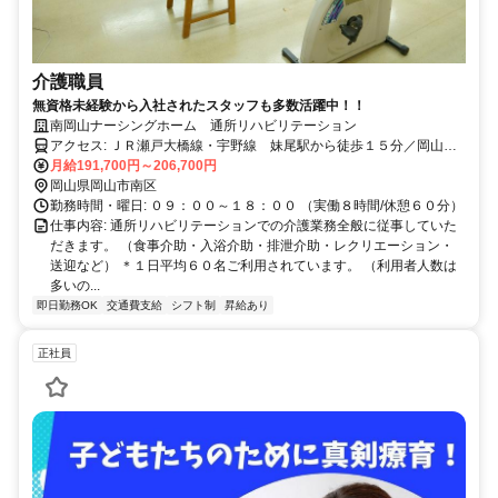
介護職員
無資格未経験から入社されたスタッフも多数活躍中！！
南岡山ナーシングホーム 通所リハビリテーション
アクセス: ＪＲ瀬戸大橋線・宇野線 妹尾駅から徒歩１５分／岡山駅
から車で３０分
月給191,700円～206,700円
岡山県岡山市南区
勤務時間・曜日: ０９：００～１８：００ （実働８時間/休憩６０分）
仕事内容: 通所リハビリテーションでの介護業務全般に従事していた
だきます。 （食事介助・入浴介助・排泄介助・レクリエーション・
送迎など） ＊１日平均６０名ご利用されています。 （利用者人数は
多いの...
即日勤務OK
交通費支給
シフト制
昇給あり
正社員