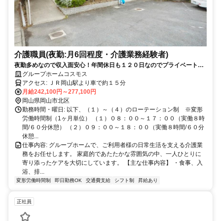
介護職員(夜勤:月6回程度・介護業務経験者)
夜勤多めなので収入面安心！年間休日も１２０日なのでプライベートも
しっかり確保できます！介護業務経験者大歓迎
グループホームコスモス
アクセス: ＪＲ岡山駅より車で約１５分
月給242,100円～277,100円
岡山県岡山市北区
勤務時間・曜日: 以下、（１）～（４）のローテーション制 ※変形
労働時間制（1ヶ月単位） （１）０８：００～１７：００（実働８時
間/６０分休憩） （２）０９：００～１８：００（実働８時間/６０分
休憩...
仕事内容: グループホームで、ご利用者様の日常生活を支える介護業
務をお任せします。 家庭的であたたかな雰囲気の中、一人ひとりに
寄り添ったケアを大切にしています。 【主な仕事内容】 ・食事、入
浴、排...
変形労働時間制
即日勤務OK
交通費支給
シフト制
昇給あり
正社員