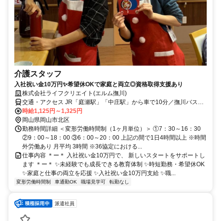
介護スタッフ
入社祝い金10万円✨希望休OKで家庭と両立◎資格取得支援あり
株式会社ライフクリエイト(エルム撫川)
交通・アクセス JR「庭瀬駅」「中庄駅」から車で10分／撫川バス
停・下撫川バス停より徒歩10分
時給1,125円～1,325円
岡山県岡山市北区
勤務時間詳細 ＜変形労働時間制（1ヶ月単位）＞ ①7：30～16：30
②9：00～18：00 ③6：00～20：00 上記の間で1日4時間以上 ※時間
外労働あり 月平均 3時間 ※36協定における...
仕事内容 ＊ー＊ 入社祝い金10万円で、 新しいスタートをサポートし
ます ＊ー＊ ✨未経験でも成長できる教育体制 ✨時短勤務・希望休OK
✨家庭と仕事の両立を応援 ✨入社祝い金10万円支給 ✨職...
変形労働時間制
車通勤OK
職場見学可
転勤なし
派遣社員