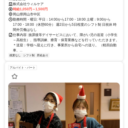
株式会社ウィルケア
時給1,050円～1,500円
岡山県岡山市中区
勤務時間・曜日: 平日：14:00から17:00・18:00 土曜：9:00から
17:00・18:00（休憩60分） 週2日から5日程度のシフト制 日祝休 時
間外労働はなし
仕事内容: 放課後等デイサービスにおいて、障がい児の送迎（小学生
～高校生）、指導訓練、療育・保育業務などを行っていただきます。
＊送迎：学校へ迎えに行き、事業所から自宅への送り。 （軽四自動
車、...
残業なし
シフト制
昇給あり
アルバイト・パート