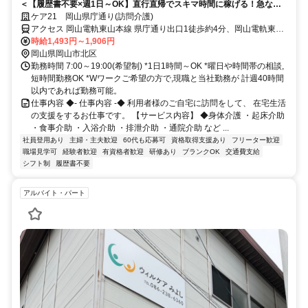
＜【履歴書不要×週1日～OK】直行直帰でスキマ時間に稼げる！急なキ
ャンセルも手当有！定年無し！＞★履歴書の準備不要★未経験者OK！働
ケア21 岡山県庁通り(訪問介護)
きやすいシフト制！急なキャンセルが発生した場合でも手当で給与を補
アクセス 岡山電軌東山本線 県庁通り出口1徒歩約4分、岡山電軌東山
償！
本線 西大寺町・岡山芸術創造劇場ハレノワ前徒歩約8分、岡山電軌東
時給1,493円～1,906円
山本線 城下（岡山県）徒歩約10分 東山本線「県庁通り」駅から徒歩
岡山県岡山市北区
約3分
勤務時間 7:00～19:00(希望制) *1日1時間～OK *曜日や時間帯の相談,
短時間勤務OK *Wワークご希望の方で,現職と当社勤務が 計週40時間
以内であれば勤務可能。
仕事内容 ◆- 仕事内容 -◆ 利用者様のご自宅に訪問をして、 在宅生活
の支援をするお仕事です。 【サービス内容】 ◆身体介護 ・起床介助
・食事介助 ・入浴介助 ・排泄介助 ・通院介助 など ...
社員登用あり
主婦・主夫歓迎
60代も応募可
資格取得支援あり
フリーター歓迎
職場見学可
経験者歓迎
有資格者歓迎
研修あり
ブランクOK
交通費支給
シフト制
履歴書不要
アルバイト・パート