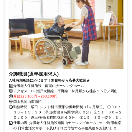
介護職員(通年採用求人)
入社時期相談に応じます！無資格から応募大歓迎★
介護老人保健施設 南岡山ナーシングホーム
アクセス: ＪＲ瀬戸大橋線・宇野線 妹尾駅から徒歩１５分／岡山駅
から車で３０分
月給223,100円～263,100円
岡山県岡山市南区
勤務時間・曜日: シフト制 ※変形労働時間制（1ヶ月単位） ①０６：
３０～１５：３０（早出/実働８時間/休憩６０分） ②１１：００～２
０：００（遅出/実働８時間/休憩６０分） ③１５：３０～翌９：３...
仕事内容: 介護老人保健施設南岡山ナーシングホームでのご利用者様
の 日常生活のサポート及びそれに付随する事務業務をお願いしま