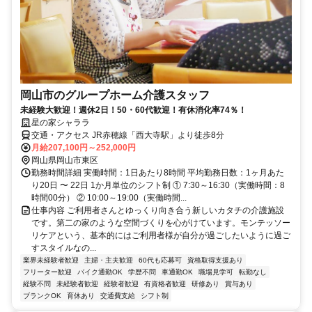
岡山市のグループホーム介護スタッフ
未経験大歓迎！週休2日！50・60代歓迎！有休消化率74％！
星の家シャララ
交通・アクセス JR赤穂線「西大寺駅」より徒歩8分
月給207,100円～252,000円
岡山県岡山市東区
勤務時間詳細 実働時間：1日あたり8時間 平均勤務日数：1ヶ月あた
り20日 〜 22日 1か月単位のシフト制 ① 7:30～16:30（実働時間：8
時間00分） ② 10:00～19:00（実働時間...
仕事内容 ご利用者さんとゆっくり向き合う新しいカタチの介護施設
です。第二の家のような空間づくりを心がけています。モンテッソー
リケアという、基本的にはご利用者様が自分が過ごしたいように過ご
すスタイルなの...
業界未経験者歓迎
主婦・主夫歓迎
60代も応募可
資格取得支援あり
フリーター歓迎
バイク通勤OK
学歴不問
車通勤OK
職場見学可
転勤なし
経験不問
未経験者歓迎
経験者歓迎
有資格者歓迎
研修あり
賞与あり
ブランクOK
育休あり
交通費支給
シフト制