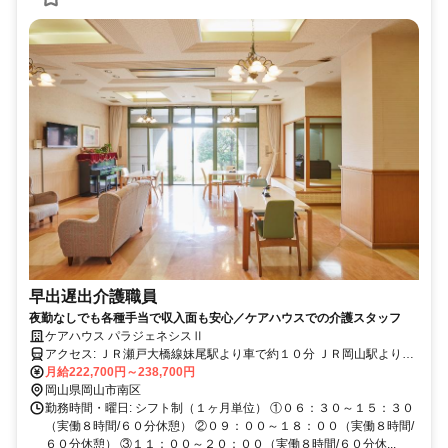
早出遅出介護職員
夜勤なしでも各種手当で収入面も安心／ケアハウスでの介護スタッフ
ケアハウス パラジェネシスⅡ
アクセス: ＪＲ瀬戸大橋線妹尾駅より車で約１０分 ＪＲ岡山駅より車
で３０分
月給222,700円～238,700円
岡山県岡山市南区
勤務時間・曜日: シフト制（１ヶ月単位） ①０６：３０～１５：３０
（実働８時間/６０分休憩） ②０９：００～１８：００（実働８時間/
６０分休憩） ③１１：００～２０：００（実働８時間/６０分休...