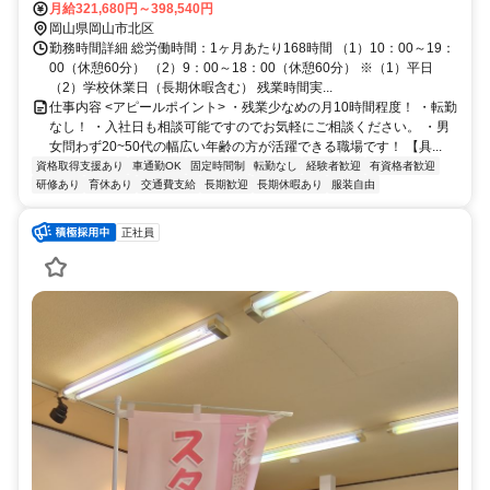
月給321,680円～398,540円
岡山県岡山市北区
勤務時間詳細 総労働時間：1ヶ月あたり168時間 （1）10：00～19：
00（休憩60分） （2）9：00～18：00（休憩60分） ※（1）平日
（2）学校休業日（長期休暇含む） 残業時間実...
仕事内容 <アピールポイント> ・残業少なめの月10時間程度！ ・転勤
なし！ ・入社日も相談可能ですのでお気軽にご相談ください。 ・男
女問わず20~50代の幅広い年齢の方が活躍できる職場です！ 【具...
資格取得支援あり
車通勤OK
固定時間制
転勤なし
経験者歓迎
有資格者歓迎
研修あり
育休あり
交通費支給
長期歓迎
長期休暇あり
服装自由
正社員