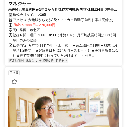
マネジャー
未経験も募集再開★2年目から月収27万円確約 /年間休日124日で完全週
休二日制/ 資格更新は会社負担でOK
株式会社タイオン365
アクセス: 大元駅から徒歩15分 マイカー通勤可 無料駐車場完備 交通
費支給（往復4km以上/社内規定で2万円まで）
月給250,000円～270,000円
岡山県岡山市北区
勤務時間・曜日: 9:00~18:00（休憩１ｈ） 月平均残業時間は1.2時間
平日のみの勤務
仕事内容: ★年間休日124日（土日祝） ★完全週休二日制 ★残業は月
平均1.2時間！ ★経験者は月収27万円～スタート！ ★免許更新費は会
社負担で業務時間中に行っていただけます！ ～仕事...
固定時間制
残業なし
交通費支給
昇給あり
正社員