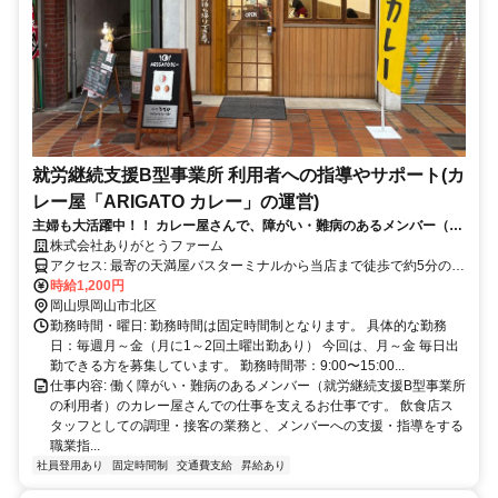
就労継続支援B型事業所 利用者への指導やサポート(カ
レー屋「ARIGATO カレー」の運営)
主婦も大活躍中！！ カレー屋さんで、障がい・難病のあるメンバー（就
労継続支援B型事業所の利用者）の仕事をサポートするお仕事です。
株式会社ありがとうファーム
アクセス: 最寄の天満屋バスターミナルから当店まで徒歩で約5分の距
離です。また、自転車やバイクでのアクセスも可能です。通勤に便利
時給1,200円
な立地にありますので、ぜひご検討ください。
岡山県岡山市北区
勤務時間・曜日: 勤務時間は固定時間制となります。 具体的な勤務
日：毎週月～金（月に1～2回土曜出勤あり） 今回は、月～金 毎日出
勤できる方を募集しています。 勤務時間帯：9:00〜15:00...
仕事内容: 働く障がい・難病のあるメンバー（就労継続支援B型事業所
の利用者）のカレー屋さんでの仕事を支えるお仕事です。 飲食店ス
タッフとしての調理・接客の業務と、メンバーへの支援・指導をする
職業指...
社員登用あり
固定時間制
交通費支給
昇給あり