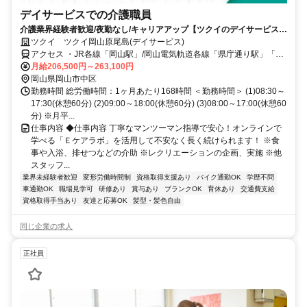
デイサービスでの介護職員
介護業界経験者歓迎/夜勤なし/キャリアアップ【ツクイのデイサービス/
介護職員求人】
ツクイ ツクイ岡山原尾島(デイサービス)
アクセス ・JR各線「岡山駅」/岡山電気軌道各線「県庁通り駅」「柳
川駅」から岡電バス/宇野バス乗車、「原東」下車徒歩約5分
月給206,500円～263,100円
岡山県岡山市中区
勤務時間 総労働時間：1ヶ月あたり168時間 ＜勤務時間＞ (1)08:30～
17:30(休憩60分) (2)09:00～18:00(休憩60分) (3)08:00～17:00(休憩60
分) ※月平...
仕事内容 ◆仕事内容 丁寧なマンツーマン指導で安心！オンラインで
学べる「Ｅケアラボ」を活用して不安なく長く続けられます！ ※食
事や入浴、排せつなどの介助 ※レクリエーションの企画、実施 ※他
スタッフ...
業界未経験者歓迎
変形労働時間制
資格取得支援あり
バイク通勤OK
学歴不問
車通勤OK
職場見学可
研修あり
賞与あり
ブランクOK
育休あり
交通費支給
資格取得手当あり
友達と応募OK
髪型・髪色自由
同じ企業の求人
正社員