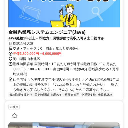
金融系業務システムエンジニア(Java)
Java経験1年以上＝即戦力！現場評価で高収入可★土日祝休み
株式会社大京
交通・アクセス JR「岡山」駅より徒歩6分
年俸3,800,000円～6,000,000円
岡山県岡山市北区
勤務時間詳細 実働時間：1日あたり8時間 平均勤務日数：1ヶ月あた
り22日 9：00～18：00 ※実働8時間 ※休憩60分 ◎残業少なめ！月平
均20時間
仕事内容 ＼＼初年度で年棒480万円も可能！／／ Java実務経験1年以
上の即戦力採用強化中！ 「Java経験をもっと評価されたい」 「収入
も働き方も妥協したくない」 そんなあなたのご応募をお待ち...
資格取得支援あり
固定時間制
転勤なし
経験者歓迎
交通費支給
土日祝休み
正社員