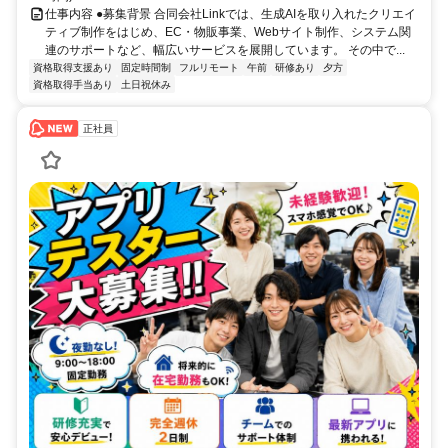
仕事内容 ●募集背景 合同会社Linkでは、生成AIを取り入れたクリエイ
ティブ制作をはじめ、EC・物販事業、Webサイト制作、システム関
連のサポートなど、幅広いサービスを展開しています。 その中で...
資格取得支援あり
固定時間制
フルリモート
午前
研修あり
夕方
資格取得手当あり
土日祝休み
正社員