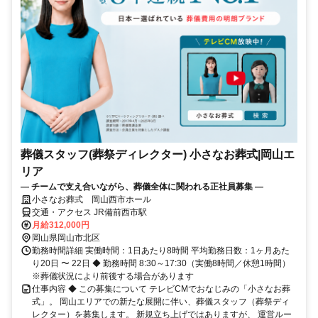
葬儀スタッフ(葬祭ディレクター) 小さなお葬式|岡山エ
リア
― チームで支え合いながら、葬儀全体に関われる正社員募集 ―
小さなお葬式 岡山西市ホール
交通・アクセス JR備前西市駅
月給312,000円
岡山県岡山市北区
勤務時間詳細 実働時間：1日あたり8時間 平均勤務日数：1ヶ月あた
り20日 〜 22日 ◆ 勤務時間 8:30～17:30（実働8時間／休憩1時間）
※葬儀状況により前後する場合があります
仕事内容 ◆ この募集について テレビCMでおなじみの「小さなお葬
式」。 岡山エリアでの新たな展開に伴い、葬儀スタッフ（葬祭ディ
レクター）を募集します。 新規立ち上げではありますが、 運営ルー