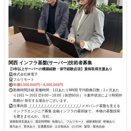
関西 インフラ基盤(サーバー)技術者募集
【3年以上サーバーの構築経験・保守経験必須】資格取得支援あり
株式会社林電子
フルリモート
年俸5,500,000円～6,500,000円
勤務時間詳細 実働時間：1日あたり8時間 平均勤務日数：1ヶ月あた
り19日 〜 20日 ⏰9:00～18:00（休憩60分） ※案件状況により時間外
勤務が 発生する場合がございます。
仕事内容 _/_/_/_/_/_/_/_/_/_/_/_/_/_/_/_/_/_/ メガバンク基盤を支える
インフラエンジニア募集 金融インフラの最前線で、 本物の基盤技術
を磨きませんか。 当社...
資格取得支援あり
固定時間制
転勤なし
フルリモート
経験者歓迎
研修あり
賞与あり
育休あり
交通費支給
土日祝休み
ひげOK
髪型・髪色自由