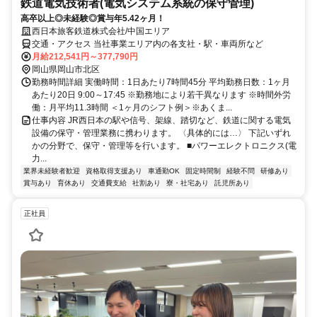
鉄道電気技術者(電気システム系統の保守管理)
高卒以上◎未経験◎賞与年5.42ヶ月！
西日本旅客鉄道株式会社/中国エリア
交通・アクセス 当社事業エリア内の各支社・駅・車両所など
月給212,541円～377,790円
岡山県岡山市北区
勤務時間詳細 実働時間：1日あたり7時間45分 平均勤務日数：1ヶ月
あたり20日 9:00～17:45 ※勤務地により若干異なります ※時間外労
働：月平均11.3時間 ＜1ヶ月のシフト例＞※あくま...
仕事内容 JR西日本の駅や信号、架線、踏切など、鉄道に関する電気
設備の保守・管理業務に携わります。 〈具体的には…〉 下記いずれ
かの分野で、保守・管理等を行います。 ■パワーエレクトロニクス(電
力...
業界未経験者歓迎
資格取得支援あり
車通勤OK
固定時間制
経験不問
研修あり
賞与あり
育休あり
交通費支給
社割あり
寮・社宅あり
託児所あり
正社員