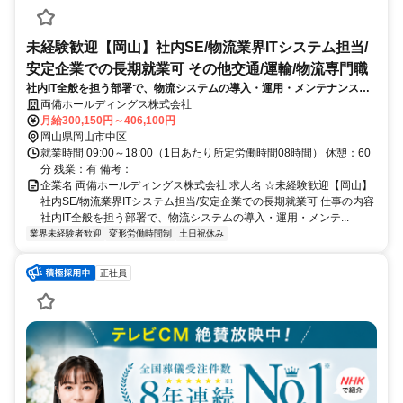
未経験歓迎【岡山】社内SE/物流業界ITシステム担当/
安定企業での長期就業可 その他交通/運輸/物流専門職
社内IT全般を担う部署で、物流システムの導入・運用・メンテナンスを
担当します。現場担当者とIT会社との橋渡し役として、システムの安定
両備ホールディングス株式会社
稼働と業務効率化を推進する重要な役割です。
月給300,150円～406,100円
岡山県岡山市中区
就業時間 09:00～18:00（1日あたり所定労働時間08時間） 休憩：60
分 残業：有 備考：
企業名 両備ホールディングス株式会社 求人名 ☆未経験歓迎【岡山】
社内SE/物流業界ITシステム担当/安定企業での長期就業可 仕事の内容
社内IT全般を担う部署で、物流システムの導入・運用・メンテ...
業界未経験者歓迎
変形労働時間制
土日祝休み
正社員