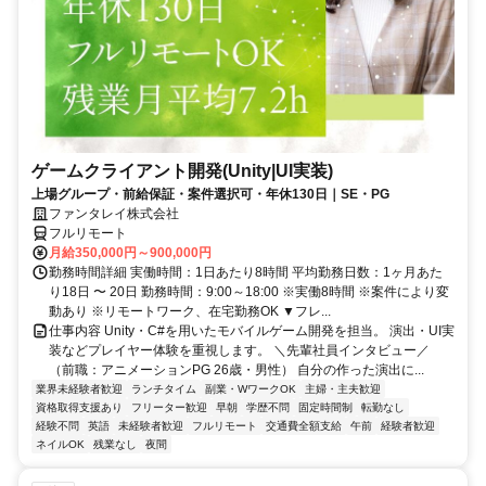
ゲームクライアント開発(Unity|UI実装)
上場グループ・前給保証・案件選択可・年休130日｜SE・PG
ファンタレイ株式会社
フルリモート
月給350,000円～900,000円
勤務時間詳細 実働時間：1日あたり8時間 平均勤務日数：1ヶ月あた
り18日 〜 20日 勤務時間：9:00～18:00 ※実働8時間 ※案件により変
動あり ※リモートワーク、在宅勤務OK ▼フレ...
仕事内容 Unity・C#を用いたモバイルゲーム開発を担当。 演出・UI実
装などプレイヤー体験を重視します。 ＼先輩社員インタビュー／
（前職：アニメーションPG 26歳・男性） 自分の作った演出に...
業界未経験者歓迎
ランチタイム
副業・WワークOK
主婦・主夫歓迎
資格取得支援あり
フリーター歓迎
早朝
学歴不問
固定時間制
転勤なし
経験不問
英語
未経験者歓迎
フルリモート
交通費全額支給
午前
経験者歓迎
ネイルOK
残業なし
夜間