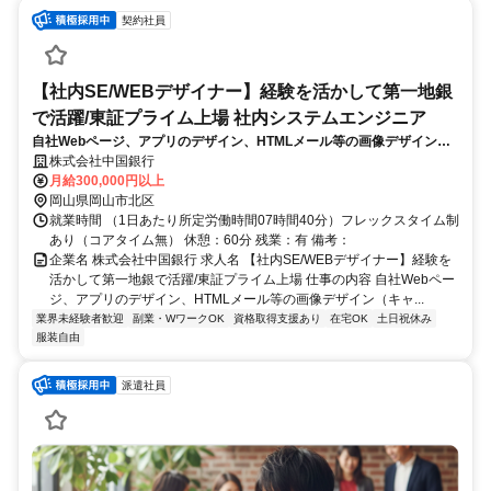
契約社員
【社内SE/WEBデザイナー】経験を活かして第一地銀
で活躍/東証プライム上場 社内システムエンジニア
自社Webページ、アプリのデザイン、HTMLメール等の画像デザイン
（キャンペーンLP等の画面デザイン、バナー作成、ダイレクトメールの
株式会社中国銀行
デザイン、HTML作成、アプリの画面デザイン、タッチポイントの設計
月給300,000円以上
等）
岡山県岡山市北区
就業時間 （1日あたり所定労働時間07時間40分）フレックスタイム制
あり（コアタイム無） 休憩：60分 残業：有 備考：
企業名 株式会社中国銀行 求人名 【社内SE/WEBデザイナー】経験を
活かして第一地銀で活躍/東証プライム上場 仕事の内容 自社Webペー
ジ、アプリのデザイン、HTMLメール等の画像デザイン（キャ...
業界未経験者歓迎
副業・WワークOK
資格取得支援あり
在宅OK
土日祝休み
服装自由
派遣社員