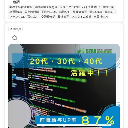
色調...
業界未経験者歓迎
資格取得支援あり
フリーター歓迎
バイク通勤OK
学歴不問
車通勤OK
固定時間制
平日のみOK
転勤なし
経験者歓迎
週払いOK
賞与あり
ブランクOK
育休あり
交通費支給
長期歓迎
フルタイム歓迎
土日祝休み
派遣社員