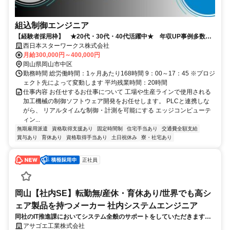
組込制御エンジニア
【経験者採用枠】 ★20代・30代・40代活躍中★ 年収UP事例多数！
◎岡山U・Iターン補助充実◎
西日本スターワークス株式会社
月給300,000円～400,000円
岡山県岡山市中区
勤務時間 総労働時間：1ヶ月あたり168時間 9：00～17：45 ※プロジ
ェクト先によって変動します 平均残業時間：20時間
仕事内容 お任せするお仕事について 工場や生産ラインで使用される
加工機械の制御ソフトウェア開発をお任せします。 PLCと連携しな
がら、 リアルタイムな制御・計測を可能にする エッジコンピューテ
ィン...
無期雇用派遣
資格取得支援あり
固定時間制
住宅手当あり
交通費全額支給
賞与あり
育休あり
資格取得手当あり
土日祝休み
寮・社宅あり
正社員
岡山【社内SE】転勤無/産休・育休あり/世界でも高シ
ェア製品を持つメーカー 社内システムエンジニア
同社のIT推進課においてシステム全般のサポートをしていただきます。
現在2名（50代1名、40代1名）で全社のシステムサポートを行ってお
アサゴエ工業株式会社