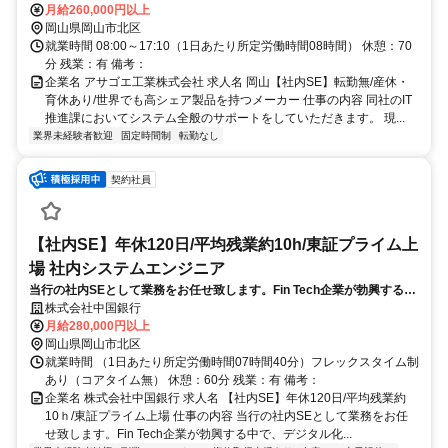
り、事業拡大に伴う体制強化と後継者育成を目的とした増員募集です。
月給260,000円以上
岡山県岡山市北区
就業時間 08:00～17:10（1日あたり所定労働時間08時間） 休憩：70
分 残業：有 備考：
企業名 アサゴエ工業株式会社 求人名 岡山【社内SE】転勤無/産休・
育休あり/世界でも高シェア製品を持つメーカー 仕事の内容 同社のIT
推進課においてシステム全般のサポートをしていただきます。 現...
業界未経験者歓迎
固定時間制
転勤なし
契約社員
【社内SE】年休120日/平均残業約10h/東証プライム上
場 社内システムエンジニア
当行の社内SEとして業務をお任せ致します。Fin Tech企業が勃興する中
で、デジタル化の加速をさせる必要があり、組織内での企画・内製開発
株式会社中国銀行
に力を入れています。
月給280,000円以上
岡山県岡山市北区
就業時間 （1日あたり所定労働時間07時間40分）フレックスタイム制
あり（コアタイム無） 休憩：60分 残業：有 備考：
企業名 株式会社中国銀行 求人名 【社内SE】年休120日/平均残業約
10ｈ/東証プライム上場 仕事の内容 当行の社内SEとして業務をお任
せ致します。Fin Tech企業が勃興する中で、デジタル化...