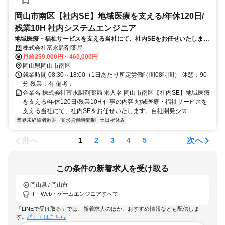
岡山市南区【社内SE】地域医療を支える/年休120日/
残業10H 社内システムエンジニア
地域医療・福祉サービスを支える当社にて、社内SEをお任せいたしま
す。自社開発システムの運用やネットワーク管理、RPAを活用した業務
株式会社富永調剤薬局
効率化を通じ、安定した医療提供体制をIT側面から支える役割です。
月給259,000円～460,000円
岡山県岡山市南区
就業時間 08:30～18:00（1日あたり所定労働時間08時間） 休憩：90
分 残業：有 備考：
企業名 株式会社富永調剤薬局 求人名 岡山市南区【社内SE】地域医療
を支える/年休120日/残業10H 仕事の内容 地域医療・福祉サービスを
支える当社にて、社内SEをお任せいたします。自社開発シス...
業界未経験者歓迎
変形労働時間制
土日祝休み
前へ
次へ
1
2
3
4
5
この条件の新着求人を受け取る
岡山県 / 岡山市
IT・Web・ゲームエンジニアすべて
「LINEで受け取る」では、新着求人のほか、おすすめ情報なども配信しま
す。
詳しくはこちら