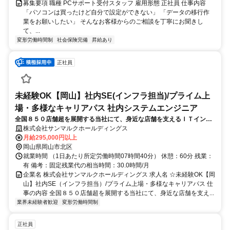
募集要項 職種 PCサポート受付スタッフ 雇用形態 正社員 仕事内容
「パソコンは買ったけど自分で設定ができない」 「データの移行作
業をお願いしたい」 そんなお客様からのご相談を丁寧にお聞きし
て、...
変形労働時間制
社会保険完備
昇給あり
正社員
未経験OK【岡山】社内SE(インフラ担当)/プライム上
場・多様なキャリアパス 社内システムエンジニア
全国８５０店舗超を展開する当社にて、身近な店舗を支えるＩＴインフ
ラ業務をお任せします。まずはＰＣのキッティング等の簡単な作業から
株式会社サンマルクホールディングス
お任せしていき、将来的にはシステム専門人材としてキャリアアップ可
月給295,000円以上
能です
岡山県岡山市北区
就業時間 （1日あたり所定労働時間07時間40分） 休憩：60分 残業：
有 備考：固定残業代の相当時間：30.0時間/月
企業名 株式会社サンマルクホールディングス 求人名 ☆未経験OK【岡
山】社内SE（インフラ担当）/プライム上場・多様なキャリアパス 仕
事の内容 全国８５０店舗超を展開する当社にて、身近な店舗を支え...
業界未経験者歓迎
変形労働時間制
正社員