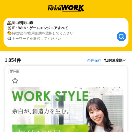
岡山県
岡山市
IT・Web・ゲームエンジニアすべて
特徴/給与/雇用形態を選択してください
キーワードを選択してください
1,054件
条件保存
関連度順
正社員