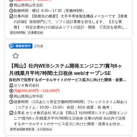
岡山県岡山市北区
勤務時間・曜日: 8:30～17:30（実働8時間）
仕事内容: 【勤務先の概要】 大手半導体製造機器メーカーです 【業務
の詳細】 技術部門にて、ソフト設計業務を担当します。 【主な業
務】 ・特定企業向けの組込みソフトの設計・開発 C言語を使用し...
固定時間制
交通費支給
正社員
【岡山】社内WEBシステム開発エンジニア/賞与6ヶ
月/残業月平均7時間/土日祝休 web/オープンSE
自社内で活用するポータルサイトのサービス拡大に向けた開発・改善を
お任せします。エンジニアがより利用しやすいポータルサイトを目指
セリオ株式会社
し、品質向上やセキュリティ、デザインの評価・改善を共に行う業務で
月給260,000円～328,500円
す。
岡山県岡山市中区
就業時間 （1日あたり所定労働時間08時間）フレックスタイム制あり
（コアタイム：10:00～15:00） 休憩：60分 残業：有 備考：
企業名 セリオ株式会社 求人名 【岡山】社内WEBシステム開発エンジ
ニア/賞与6ヶ月/残業月平均7時間/土日祝休 仕事の内容 自社内で活用
するポータルサイトのサービス拡大に向けた開発・改善をお任せ...
業界未経験者歓迎
土日祝休み