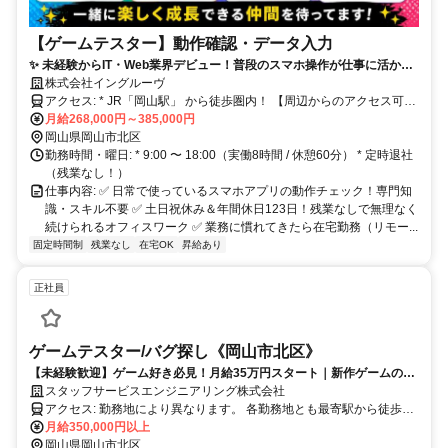
【ゲームテスター】動作確認・データ入力
✨ 未経験からIT・Web業界デビュー！普段のスマホ操作が仕事に活かせ
る ✨ 月収26.8万円〜38.5万円｜土日祝休み＆年間休日123日 ✨ 将来的に
株式会社イングルーヴ
リモートワークも相談OK｜定時退社で残業ゼロ！ ✨ 服装・髪色・ネイ
アクセス: * JR「岡山駅」 から徒歩圏内！ 【周辺からのアクセス可能
ル・ひげ自由｜20代〜30代の未経験スタートが多数活躍中
エリア】 北長瀬駅、庭瀬駅、大元駅、備前西市駅、妹尾駅、法界院
月給268,000円～385,000円
駅、高島駅、東岡山駅など周辺エリアからの通勤にも非常に便利な好
岡山県岡山市北区
立地です◎
勤務時間・曜日: * 9:00 〜 18:00（実働8時間 / 休憩60分） * 定時退社
（残業なし！）
仕事内容: ✅ 日常で使っているスマホアプリの動作チェック！専門知
識・スキル不要 ✅ 土日祝休み＆年間休日123日！残業なしで無理なく
続けられるオフィスワーク ✅ 業務に慣れてきたら在宅勤務（リモー...
固定時間制
残業なし
在宅OK
昇給あり
正社員
ゲームテスター/バグ探し《岡山市北区》
【未経験歓迎】ゲーム好き必見！月給35万円スタート｜新作ゲームの品
質チェック｜土日祝休み｜将来的にリモートワーク可能
スタッフサービスエンジニアリング株式会社
アクセス: 勤務地により異なります。 各勤務地とも最寄駅から徒歩圏
内のオフィスが中心です。 公共交通機関を利用して通勤いただけま
月給350,000円以上
す。
岡山県岡山市北区