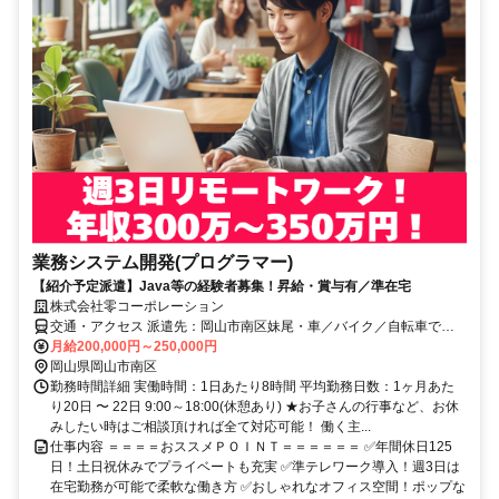
業務システム開発(プログラマー)
【紹介予定派遣】Java等の経験者募集！昇給・賞与有／準在宅
株式会社零コーポレーション
交通・アクセス 派遣先：岡山市南区妹尾・車／バイク／自転車での
通勤OK！
月給200,000円～250,000円
岡山県岡山市南区
勤務時間詳細 実働時間：1日あたり8時間 平均勤務日数：1ヶ月あた
り20日 〜 22日 9:00～18:00(休憩あり) ★お子さんの行事など、お休
みしたい時はご相談頂ければ全て対応可能！ 働く主...
仕事内容 ＝＝＝＝おススメＰＯＩＮＴ＝＝＝＝＝＝ ✅年間休日125
日！土日祝休みでプライベートも充実 ✅準テレワーク導入！週3日は
在宅勤務が可能で柔軟な働き方 ✅おしゃれなオフィス空間！ポップな