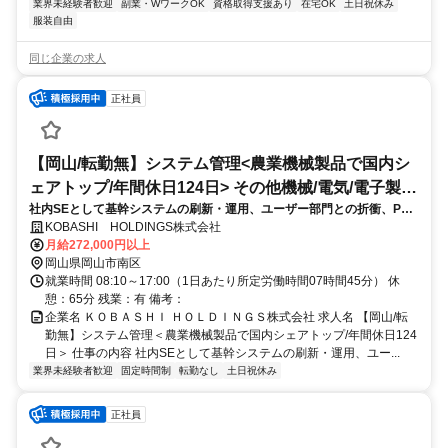
業界未経験者歓迎
副業・WワークOK
資格取得支援あり
在宅OK
土日祝休み
服装自由
同じ企業の求人
正社員
【岡山/転勤無】システム管理<農業機械製品で国内シ
ェアトップ/年間休日124日> その他機械/電気/電子製品
社内SEとして基幹システムの刷新・運用、ユーザー部門との折衝、PC
専門職
管理等のヘルプデスク業務を担当。将来的にはAI活用やデータ分析な
KOBASHI HOLDINGS株式会社
ど、経営判断に寄与するDX推進や企画業務もお任せします
月給272,000円以上
岡山県岡山市南区
就業時間 08:10～17:00（1日あたり所定労働時間07時間45分） 休
憩：65分 残業：有 備考：
企業名 ＫＯＢＡＳＨＩ ＨＯＬＤＩＮＧＳ株式会社 求人名 【岡山/転
勤無】システム管理＜農業機械製品で国内シェアトップ/年間休日124
日＞ 仕事の内容 社内SEとして基幹システムの刷新・運用、ユー...
業界未経験者歓迎
固定時間制
転勤なし
土日祝休み
正社員