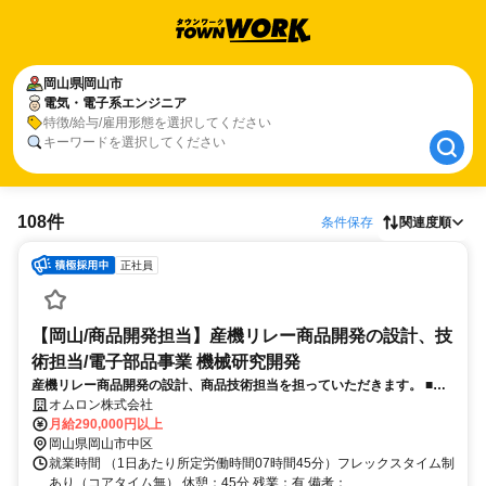
岡山県
岡山県
岡山市
岡山市
電気・電子系エンジニア
電気・電子系エンジニア
特徴/給与/雇用形態を選択してください
キーワードを選択してください
108件
条件保存
関連度順
正社員
【岡山/商品開発担当】産機リレー商品開発の設計、技
術担当/電子部品事業 機械研究開発
産機リレー商品開発の設計、商品技術担当を担っていただきます。 ■商
品開発計画に基づき、以下ような商品開発業務（一部、もしくは全体）
オムロン株式会社
を行う。
月給290,000円以上
岡山県岡山市中区
就業時間 （1日あたり所定労働時間07時間45分）フレックスタイム制
あり（コアタイム無） 休憩：45分 残業：有 備考：