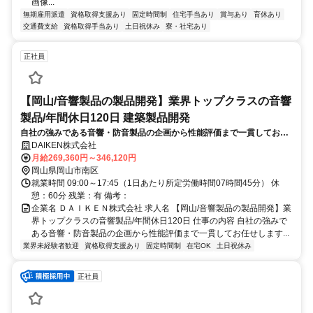
画像...
無期雇用派遣
資格取得支援あり
固定時間制
住宅手当あり
賞与あり
育休あり
交通費支給
資格取得手当あり
土日祝休み
寮・社宅あり
正社員
【岡山/音響製品の製品開発】業界トップクラスの音響
製品/年間休日120日 建築製品開発
自社の強みである音響・防音製品の企画から性能評価まで一貫してお任
せします。吸音天井材や防音ドア等の開発に携わっていただきます。音
DAIKEN株式会社
に関する製品は様々な施設などでニーズが高まっている注目される商材
月給269,360円～346,120円
です。
岡山県岡山市南区
就業時間 09:00～17:45（1日あたり所定労働時間07時間45分） 休
憩：60分 残業：有 備考：
企業名 ＤＡＩＫＥＮ株式会社 求人名 【岡山/音響製品の製品開発】業
界トップクラスの音響製品/年間休日120日 仕事の内容 自社の強みで
ある音響・防音製品の企画から性能評価まで一貫してお任せします...
業界未経験者歓迎
資格取得支援あり
固定時間制
在宅OK
土日祝休み
正社員