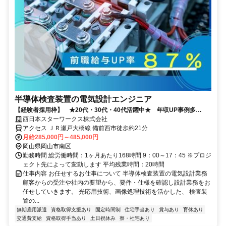
半導体検査装置の電気設計エンジニア
【経験者採用枠】 ★20代・30代・40代活躍中★ 年収UP事例多
数！！
西日本スターワークス株式会社
アクセス ＪＲ瀬戸大橋線 備前西市徒歩約21分
月給285,000円～485,000円
岡山県岡山市南区
勤務時間 総労働時間：1ヶ月あたり168時間 9：00～17：45 ※プロジ
ェクト先によって変動します 平均残業時間：20時間
仕事内容 お任せするお仕事について 半導体検査装置の電気設計業務
顧客からの受注や社内の要望から、要件・仕様を確認し設計業務をお
任せしていきます。 光応用技術、画像処理技術を活かした、 検査装
置の...
無期雇用派遣
資格取得支援あり
固定時間制
住宅手当あり
賞与あり
育休あり
交通費支給
資格取得手当あり
土日祝休み
寮・社宅あり