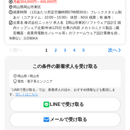
つ、企画～自らのアイデアを形にできるため、やりがいあるポジション
月給304,000円～400,000円
です。
岡山県岡山市東区
就業時間 （1日あたり所定労働時間07時間30分）フレックスタイム制
あり（コアタイム：10:00～15:00） 休憩：60分 残業：有 備考：
企業名 株式会社ニッカリ 求人名 【岡山市東区/ソフトウェア設計】国
内トップシェア企業/年休125日 仕事の内容 メカトロニクス製品（園
芸機器・産業用電動モノレール等）のファームウェア設計業務を担...
転勤なし
土日祝休み
前へ
次へ
1
2
3
4
5
この条件の新着求人を受け取る
岡山県 / 岡山市
電気・電子系エンジニア
「LINEで受け取る」では、新着求人のほか、おすすめ情報なども配信しま
す。
詳しくはこちら
LINEで受け取る
メールで受け取る