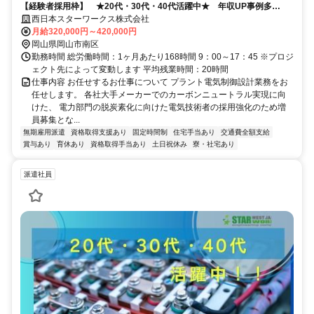
【経験者採用枠】 ★20代・30代・40代活躍中★ 年収UP事例多
数！！ 岡山U・Iターン支援充実◎
西日本スターワークス株式会社
月給320,000円～420,000円
岡山県岡山市南区
勤務時間 総労働時間：1ヶ月あたり168時間 9：00～17：45 ※プロジ
ェクト先によって変動します 平均残業時間：20時間
仕事内容 お任せするお仕事について プラント電気制御設計業務をお
任せします。 各社大手メーカーでのカーボンニュートラル実現に向
けた、 電力部門の脱炭素化に向けた電気技術者の採用強化のため増
員募集とな...
無期雇用派遣
資格取得支援あり
固定時間制
住宅手当あり
交通費全額支給
賞与あり
育休あり
資格取得手当あり
土日祝休み
寮・社宅あり
派遣社員