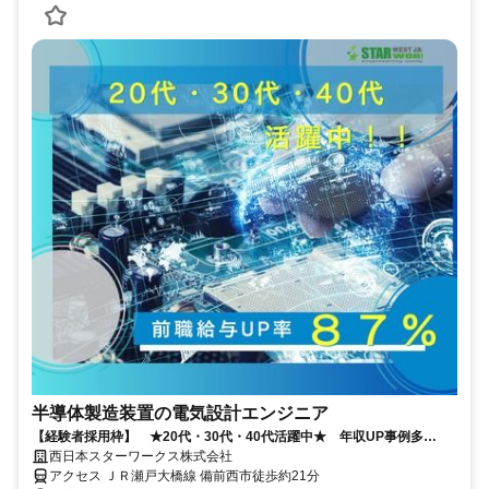
半導体製造装置の電気設計エンジニア
【経験者採用枠】 ★20代・30代・40代活躍中★ 年収UP事例多
数！！
西日本スターワークス株式会社
アクセス ＪＲ瀬戸大橋線 備前西市徒歩約21分