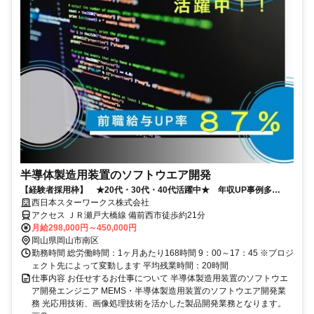
半導体製造用装置のソフトウエア開発
【経験者採用枠】 ★20代・30代・40代活躍中★ 年収UP事例多
数！！
西日本スターワークス株式会社
アクセス ＪＲ瀬戸大橋線 備前西市徒歩約21分
月給298,000円～450,000円
岡山県岡山市南区
勤務時間 総労働時間：1ヶ月あたり168時間 9：00～17：45 ※プロジ
ェクト先によって変動します 平均残業時間：20時間
仕事内容 お任せするお仕事について 半導体製造用装置のソフトウエ
ア開発エンジニア MEMS・半導体製造用装置のソフトウエア開発業
務 光応用技術、画像処理技術を活かした製品開発業務となります。