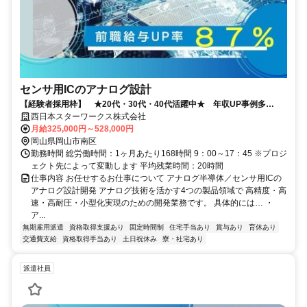
センサ用ICのアナログ設計
【経験者採用枠】 ★20代・30代・40代活躍中★ 年収UP事例多
数！！
西日本スターワークス株式会社
月給325,000円～528,000円
岡山県岡山市南区
勤務時間 総労働時間：1ヶ月あたり168時間 9：00～17：45 ※プロジ
ェクト先によって変動します 平均残業時間：20時間
仕事内容 お任せするお仕事について アナログ半導体／センサ用ICの
アナログ設計開発 アナログ技術を活かす4つの製品領域で 高精度・高
速・高耐圧・小型化実現のための開発業務です。 具体的には… ・
ア...
無期雇用派遣
資格取得支援あり
固定時間制
住宅手当あり
賞与あり
育休あり
交通費支給
資格取得手当あり
土日祝休み
寮・社宅あり
派遣社員