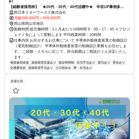
計
【経験者採用枠】 ★20代・30代・40代活躍中★ 年収UP事例多
数！！
西日本スターワークス株式会社
月給300,000円～458,000円
岡山県岡山市南区
勤務時間 総労働時間：1ヶ月あたり168時間 9：00～17：45 ※プロジ
ェクト先によって変動します 平均残業時間：20時間
仕事内容 お任せするお仕事について 半導体外観検査装置の制御設計
（電気制御設計） 半導体外観検査装置の制御設計業務をお任せしま
す。 ご経験・スキルに応じて、担当範囲はご相談のうえ決定いたし
ます。 ...
無期雇用派遣
資格取得支援あり
固定時間制
住宅手当あり
賞与あり
育休あり
交通費支給
資格取得手当あり
土日祝休み
寮・社宅あり
派遣社員