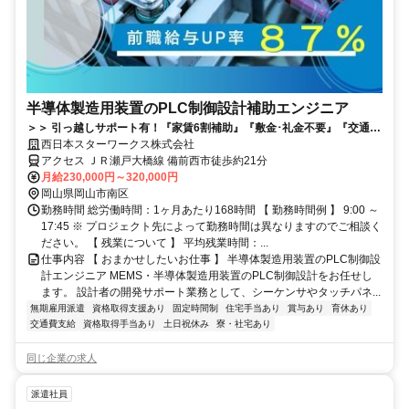
半導体製造用装置のPLC制御設計補助エンジニア
＞＞ 引っ越しサポート有！『家賃6割補助』『敷金･礼金不要』『交通費
＆引越代全額負担』で”はじめての一人暮らし＆転職”をサポート！＜＜
西日本スターワークス株式会社
アクセス ＪＲ瀬戸大橋線 備前西市徒歩約21分
月給230,000円～320,000円
岡山県岡山市南区
勤務時間 総労働時間：1ヶ月あたり168時間 【 勤務時間例 】 9:00 ～
17:45 ※ プロジェクト先によって勤務時間は異なりますのでご相談く
ださい。 【 残業について 】 平均残業時間：...
仕事内容 【 おまかせしたいお仕事 】 半導体製造用装置のPLC制御設
計エンジニア MEMS・半導体製造用装置のPLC制御設計をお任せし
ます。 設計者の開発サポート業務として、シーケンサやタッチパネ...
無期雇用派遣
資格取得支援あり
固定時間制
住宅手当あり
賞与あり
育休あり
交通費支給
資格取得手当あり
土日祝休み
寮・社宅あり
同じ企業の求人
派遣社員