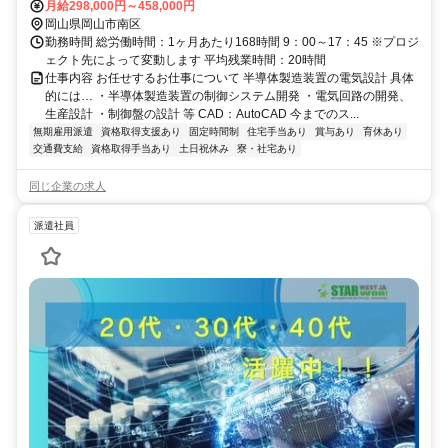
月給298,000円～458,000円
岡山県岡山市南区
勤務時間 総労働時間：1ヶ月あたり168時間 9：00～17：45 ※プロジ
ェクト先によって変動します 平均残業時間：20時間
仕事内容 お任せするお仕事について 半導体製造装置の電気設計 具体
的には… ・半導体製造装置の制御システム開発 ・電気回路の開発、
生産設計 ・制御盤の設計 等 CAD：AutoCAD 今までのス...
無期雇用派遣
資格取得支援あり
固定時間制
住宅手当あり
賞与あり
育休あり
交通費支給
資格取得手当あり
土日祝休み
寮・社宅あり
同じ企業の求人
派遣社員