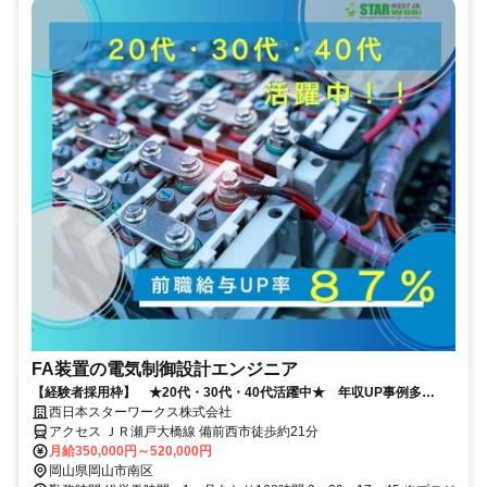
FA装置の電気制御設計エンジニア
【経験者採用枠】 ★20代・30代・40代活躍中★ 年収UP事例多
数！！
西日本スターワークス株式会社
アクセス ＪＲ瀬戸大橋線 備前西市徒歩約21分
月給350,000円～520,000円
岡山県岡山市南区