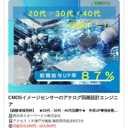
CMOSイメージセンサーのアナログ回路設計エンジニ
ア
【経験者採用枠】 ★20代・30代・40代活躍中★ 年収UP事例多数！
◎福岡U・Iターン補助充実◎
西日本スターワークス株式会社
アクセス ＪＲ瀬戸大橋線 備前西市徒歩約21分
月給325,000円～523,000円