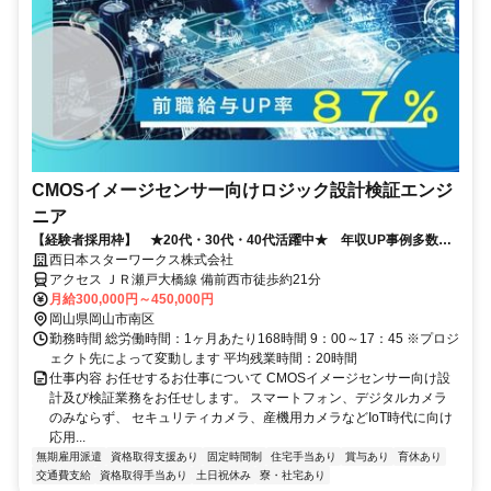
CMOSイメージセンサー向けロジック設計検証エンジ
ニア
【経験者採用枠】 ★20代・30代・40代活躍中★ 年収UP事例多数！
◎福岡U・Iターン補助充実◎
西日本スターワークス株式会社
アクセス ＪＲ瀬戸大橋線 備前西市徒歩約21分
月給300,000円～450,000円
岡山県岡山市南区
勤務時間 総労働時間：1ヶ月あたり168時間 9：00～17：45 ※プロジ
ェクト先によって変動します 平均残業時間：20時間
仕事内容 お任せするお仕事について CMOSイメージセンサー向け設
計及び検証業務をお任せします。 スマートフォン、デジタルカメラ
のみならず、 セキュリティカメラ、産機用カメラなどIoT時代に向け
応用...
無期雇用派遣
資格取得支援あり
固定時間制
住宅手当あり
賞与あり
育休あり
交通費支給
資格取得手当あり
土日祝休み
寮・社宅あり