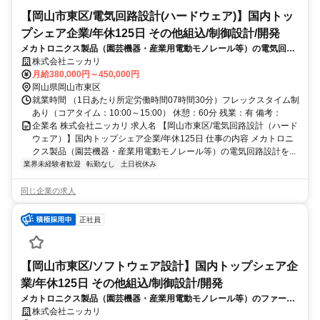
【岡山市東区/電気回路設計(ハードウェア)】国内トッ
プシェア企業/年休125日 その他組込/制御設計/開発
メカトロニクス製品（園芸機器・産業用電動モノレール等）の電気回路
設計を担っていただきます。次世代商品の開発をリードする社会貢献度
株式会社ニッカリ
の高い職務です。
月給380,000円～450,000円
岡山県岡山市東区
就業時間 （1日あたり所定労働時間07時間30分）フレックスタイム制
あり（コアタイム：10:00～15:00） 休憩：60分 残業：有 備考：
企業名 株式会社ニッカリ 求人名 【岡山市東区/電気回路設計（ハード
ウェア）】国内トップシェア企業/年休125日 仕事の内容 メカトロニ
クス製品（園芸機器・産業用電動モノレール等）の電気回路設計を...
業界未経験者歓迎
転勤なし
土日祝休み
同じ企業の求人
正社員
【岡山市東区/ソフトウェア設計】国内トップシェア企
業/年休125日 その他組込/制御設計/開発
メカトロニクス製品（園芸機器・産業用電動モノレール等）のファーム
ウェア設計業務を担当していただきます。ベテランの技術を吸収しつ
株式会社ニッカリ