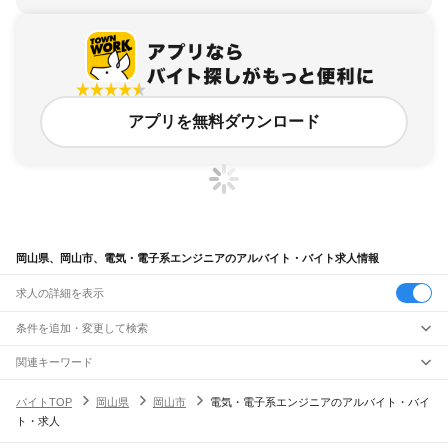
アプリを無料ダウンロード
岡山県、岡山市、電気・電子系エンジニアのアルバイト・バイト求人情報
求人の詳細を表示
条件を追加・変更して検索
市区町村を追加・変更
関連キーワード
岡山県 岡山市 電気工事士
岡山県
駅を追加・変更
バイトTOP
岡山県
岡山市
電気・電子系エンジニアのアルバイト・バイ
岡山県 エンジニアリング・設計開発 機械系エンジニア 福利厚生充実
岡山県
すべて
ト・求人
岡山県 岡山市 建築 設計関連技術者
岡山県 岡山市 電気工事
岡山市
すべて
職種を追加・変更
JR山陽本線(姫路～岡山)
岡山県 倉敷市 システムエンジニア
北区
中区
東区
南区