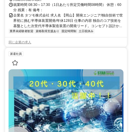
就業時間 08:30～17:30（1日あたり所定労働時間08時間） 休憩：60
分 残業：有 備考：
企業名 タツモ株式会社 求人名 【岡山】開発エンジニア/独自技術で世
界初に挑む半導体装置開発/年休128日 仕事の内容 独自のコア技術を
基盤とした次世代半導体製造装置の開発リード。コンセプト設計か...
業界未経験者歓迎
資格取得支援あり
固定時間制
土日祝休み
同じ企業の求人
派遣社員