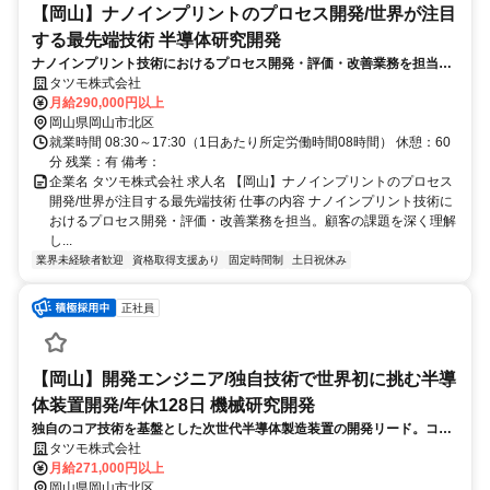
【岡山】ナノインプリントのプロセス開発/世界が注目
する最先端技術 半導体研究開発
ナノインプリント技術におけるプロセス開発・評価・改善業務を担当。
顧客の課題を深く理解し、装置性能を最大限に引き出すための最適条件
タツモ株式会社
の検討や実験、データ解析を通じ、次世代装置の進化へ大きく貢献しま
月給290,000円以上
す。
岡山県岡山市北区
就業時間 08:30～17:30（1日あたり所定労働時間08時間） 休憩：60
分 残業：有 備考：
企業名 タツモ株式会社 求人名 【岡山】ナノインプリントのプロセス
開発/世界が注目する最先端技術 仕事の内容 ナノインプリント技術に
おけるプロセス開発・評価・改善業務を担当。顧客の課題を深く理解
し...
業界未経験者歓迎
資格取得支援あり
固定時間制
土日祝休み
正社員
【岡山】開発エンジニア/独自技術で世界初に挑む半導
体装置開発/年休128日 機械研究開発
独自のコア技術を基盤とした次世代半導体製造装置の開発リード。コン
セプト設計から検証、試作、量産移管、知財化まで一貫して携わり、世
タツモ株式会社
界水準の装置を市場へ送り出す重要な役割を担います。
月給271,000円以上
岡山県岡山市北区