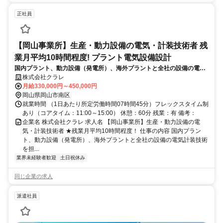
正社員
【岡山事業所】生産・動力設備の電気・計装技術者 残
業月平均10時間程度! プラント電気設備設計
国内プラント、動力設備（発電所）、海外プラントと全社の設備の電気
計装技術を担っていただきます。設計/保全の両面から事業所の技術支援
株式会社クラレ
を目指し、他社にない独自製品を製造する設備を作り守る仕事です。
月給330,000円～450,000円
岡山県岡山市南区
就業時間 （1日あたり所定労働時間07時間45分）フレックスタイム制
あり（コアタイム：11:00～15:00） 休憩：60分 残業：有 備考：
企業名 株式会社クラレ 求人名 【岡山事業所】生産・動力設備の電
気・計装技術者 ★残業月平均10時間程度！ 仕事の内容 国内プラン
ト、動力設備（発電所）、海外プラントと全社の設備の電気計装技術
を担...
業界未経験者歓迎
土日祝休み
同じ企業の求人
派遣社員