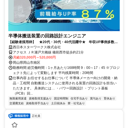
半導体搬送装置の回路設計エンジニア
【経験者採用枠】 ★20代・30代・40代活躍中★ 年収UP事例多数！
◎福岡U・Iターン補助充実◎
西日本スターワークス株式会社
アクセス ＪＲ瀬戸大橋線 備前西市徒歩約21分
月給320,000円～520,000円
岡山県岡山市南区
勤務時間 総労働時間：1ヶ月あたり168時間 9：00～17：45 ※プロジ
ェクト先によって変動します 平均残業時間：20時間
仕事内容 お任せするお仕事について 半導体メーカー向けの開発・納
品・工程間 自動搬送システムに使用される装置の回路設計を担当い
ただきます。 具体的には… ・パワー回路設計 ・プリント基板
（PCB）回...
無期雇用派遣
資格取得支援あり
固定時間制
住宅手当あり
賞与あり
育休あり
交通費支給
資格取得手当あり
土日祝休み
寮・社宅あり
正社員