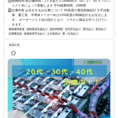
勤務時間 総労働時間：1ヶ月あたり168時間 9：00～17：45 ※プロジ
ェクト先によって変動します 平均残業時間：20時間
仕事内容 お任せするお仕事について FA装置の電気制御設計 大手自動
車、重工系、半導体メーカー向けのFA装置の制御設計をお任せしま
す。 オーダーメイド品の設計となり、イチから製品を作り上げてい
きます...
無期雇用派遣
資格取得支援あり
固定時間制
住宅手当あり
賞与あり
育休あり
交通費支給
資格取得手当あり
土日祝休み
寮・社宅あり
派遣社員