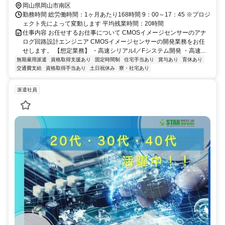
岡山県岡山市南区
勤務時間 総労働時間：1ヶ月あたり168時間 9：00～17：45 ※プロジ
ェクト先によって変動します 平均残業時間：20時間
仕事内容 お任せするお仕事について CMOSイメージセンサーのアナ
ログ回路設計エンジニア CMOSイメージセンサーの開発業務をお任
せします。 【想定業務】 ・高速シリアルI／Fシステム開発 ・高速...
無期雇用派遣
資格取得支援あり
固定時間制
住宅手当あり
賞与あり
育休あり
交通費支給
資格取得手当あり
土日祝休み
寮・社宅あり
派遣社員