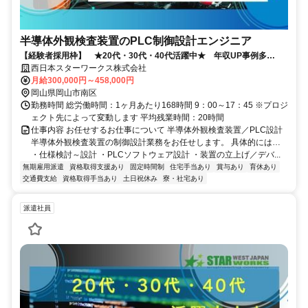
半導体外観検査装置のPLC制御設計エンジニア
【経験者採用枠】 ★20代・30代・40代活躍中★ 年収UP事例多
数！！
西日本スターワークス株式会社
月給300,000円～458,000円
岡山県岡山市南区
勤務時間 総労働時間：1ヶ月あたり168時間 9：00～17：45 ※プロジ
ェクト先によって変動します 平均残業時間：20時間
仕事内容 お任せするお仕事について 半導体外観検査装置／PLC設計
半導体外観検査装置の制御設計業務をお任せします。 具体的には…
・仕様検討～設計 ・PLCソフトウェア設計 ・装置の立上げ／デバ...
無期雇用派遣
資格取得支援あり
固定時間制
住宅手当あり
賞与あり
育休あり
交通費支給
資格取得手当あり
土日祝休み
寮・社宅あり
派遣社員