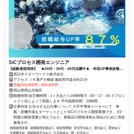
SiCプロセス開発エンジニア
【経験者採用枠】 ★20代・30代・40代活躍中★ 年収UP事例多数！
◎福岡U・Iターン補助充実◎
西日本スターワークス株式会社
アクセス ＪＲ瀬戸大橋線 備前西市徒歩約21分
月給300,000円～400,000円
岡山県岡山市南区
勤務時間 総労働時間：1ヶ月あたり168時間 9：00～17：45 ※プロジ
ェクト先によって変動します 平均残業時間：20時間
仕事内容 お任せするお仕事について 大手半導体メーカーにて、車
載・産機市場をターゲットとしたSiCのプロセス開発業務です。 EV
関連の開発需要が増えており、新製品の開発体制を強化のために増員
募集を行...
無期雇用派遣
資格取得支援あり
固定時間制
住宅手当あり
賞与あり
育休あり
交通費支給
資格取得手当あり
土日祝休み
寮・社宅あり