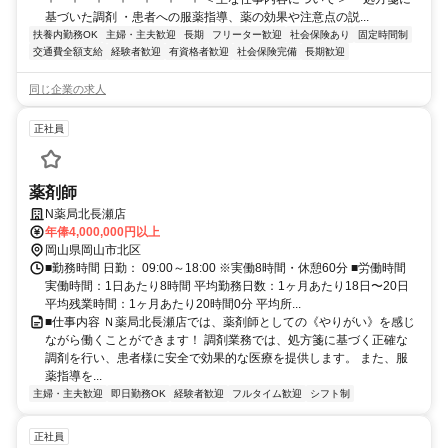
基づいた調剤 ・患者への服薬指導、薬の効果や注意点の説...
扶養内勤務OK
主婦・主夫歓迎
長期
フリーター歓迎
社会保険あり
固定時間制
交通費全額支給
経験者歓迎
有資格者歓迎
社会保険完備
長期歓迎
同じ企業の求人
正社員
薬剤師
N薬局北長瀬店
年俸4,000,000円以上
岡山県岡山市北区
■勤務時間 日勤： 09:00～18:00 ※実働8時間・休憩60分 ■労働時間
実働時間：1日あたり8時間 平均勤務日数：1ヶ月あたり18日〜20日
平均残業時間：1ヶ月あたり20時間0分 平均所...
■仕事内容 Ｎ薬局北長瀬店では、薬剤師としての《やりがい》を感じ
ながら働くことができます！ 調剤業務では、処方箋に基づく正確な
調剤を行い、患者様に安全で効果的な医療を提供します。 また、服
薬指導を...
主婦・主夫歓迎
即日勤務OK
経験者歓迎
フルタイム歓迎
シフト制
正社員