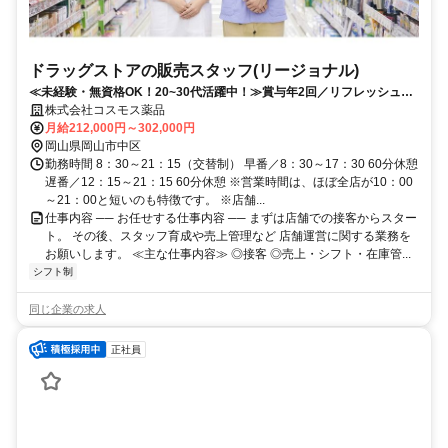
ドラッグストアの販売スタッフ(リージョナル)
≪未経験・無資格OK！20~30代活躍中！≫賞与年2回／リフレッシュ休
暇取得率100％／研修制度充実
株式会社コスモス薬品
月給212,000円～302,000円
岡山県岡山市中区
勤務時間 8：30～21：15（交替制） 早番／8：30～17：30 60分休憩
遅番／12：15～21：15 60分休憩 ※営業時間は、ほぼ全店が10：00
～21：00と短いのも特徴です。 ※店舗...
仕事内容 ── お任せする仕事内容 ── まずは店舗での接客からスター
ト。 その後、スタッフ育成や売上管理など 店舗運営に関する業務を
お願いします。 ≪主な仕事内容≫ ◎接客 ◎売上・シフト・在庫管...
シフト制
同じ企業の求人
正社員