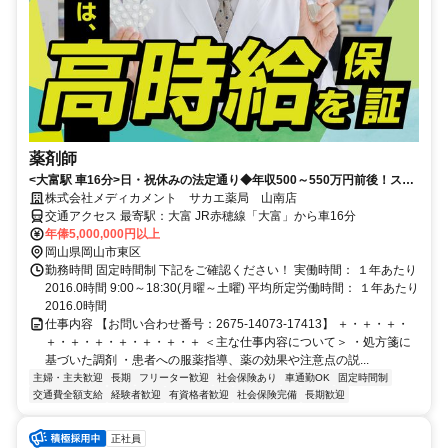
薬剤師
<大富駅 車16分>日・祝休みの法定通り◆年収500～550万円前後！スキ
ルを活かせる
株式会社メディカメント サカエ薬局 山南店
交通アクセス 最寄駅：大富 JR赤穂線「大富」から車16分
年俸5,000,000円以上
岡山県岡山市東区
勤務時間 固定時間制 下記をご確認ください！ 実働時間： １年あたり
2016.0時間 9:00～18:30(月曜～土曜) 平均所定労働時間： １年あたり
2016.0時間
仕事内容 【お問い合わせ番号：2675-14073-17413】 ＋・＋・＋・
＋・＋・＋・＋・＋・＋・＋ ＜主な仕事内容について＞ ・処方箋に
基づいた調剤 ・患者への服薬指導、薬の効果や注意点の説...
主婦・主夫歓迎
長期
フリーター歓迎
社会保険あり
車通勤OK
固定時間制
交通費全額支給
経験者歓迎
有資格者歓迎
社会保険完備
長期歓迎
正社員