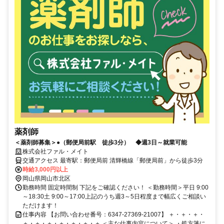
薬剤師
＜薬剤師募集＞●（郵便局前駅 徒歩3分） ◆週3日～就業可能
株式会社ファル・メイト
交通アクセス 最寄駅：郵便局前 清輝橋線「郵便局前」から徒歩3分
時給3,000円以上
岡山県岡山市北区
勤務時間 固定時間制 下記をご確認ください！ ＜勤務時間＞平日 9:00
～18:30土 9:00～17:00上記のうち週3～5日程度まで幅広くご相談い
ただけます！
仕事内容 【お問い合わせ番号：6347-27369-21007】 ＋・＋・＋・
＋・＋・＋・＋・＋・＋・＋ ＜主な仕事内容について＞ ・処方箋に