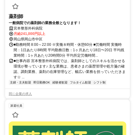
薬剤師
一般病院での薬剤師の業務全般となります！
宮本整形外科病院
月給241,000円以上
岡山県岡山市中区
■勤務時間 8:00～22:00 ※実働８時間・休憩60分 ■労働時間 実働時
間：1日あたり8時間 平均勤務日数：1ヶ月あたり18日〜20日 平均残
業時間：1ヶ月あたり20時間0分 平均所定労働時間...
■仕事内容 宮本整形外科病院では、薬剤師としてのスキルを活かせる
環境が整っています♪ 主な業務は、患者さまの薬歴管理や処方箋の確
認、調剤業務、薬剤の在庫管理など、幅広い業務を担っていただきま
す☆ ...
主婦・主夫歓迎
即日勤務OK
経験者歓迎
フルタイム歓迎
シフト制
同じ企業の求人
派遣社員