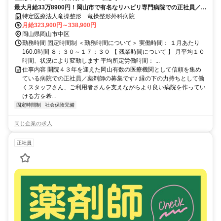
最大月給33万8900円！岡山市で有名なリハビリ専門病院での正社員／薬
剤師☆経験があれば優遇あり◎
特定医療法人竜操整形 竜操整形外科病院
月給323,900円～338,900円
岡山県岡山市中区
勤務時間 固定時間制 ＜勤務時間について＞ 実働時間： １月あたり
160.0時間 ８：３０～１７：３０ 【 残業時間について 】 月平均１０
時間、状況により変動します 平均所定労働時間： ...
仕事内容 開院４３年を迎えた岡山有数の医療機関として信頼を集め
ている病院での正社員／薬剤師の募集です♪ 縁の下の力持ちとして働
くスタッフさん、ご利用者さんを支えながらより良い病院を作ってい
ける方を希...
固定時間制
社会保険完備
同じ企業の求人
正社員