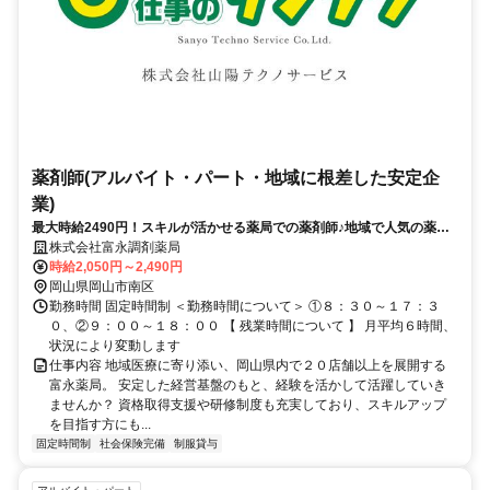
薬剤師(アルバイト・パート・地域に根差した安定企
業)
最大時給2490円！スキルが活かせる薬局での薬剤師♪地域で人気の薬局
で腰を据えて働きませんか？
株式会社富永調剤薬局
時給2,050円～2,490円
岡山県岡山市南区
勤務時間 固定時間制 ＜勤務時間について＞ ①８：３０～１７：３
０、②９：００～１８：００ 【 残業時間について 】 月平均６時間、
状況により変動します
仕事内容 地域医療に寄り添い、岡山県内で２０店舗以上を展開する
富永薬局。 安定した経営基盤のもと、経験を活かして活躍していき
ませんか？ 資格取得支援や研修制度も充実しており、スキルアップ
を目指す方にも...
固定時間制
社会保険完備
制服貸与