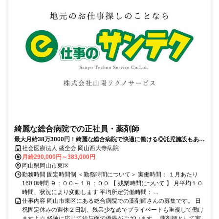
綺麗な総合病院での正社員・薬剤師
最大月給38万3000円！綺麗な総合病院で快適に働ける◎託児施設もあり
お子さんのおられる方でも安心☆
社会医療法人 盛全会 岡山西大寺病院
月給290,000円～383,000円
岡山県岡山市東区
勤務時間 固定時間制 ＜勤務時間について＞ 実働時間： １月あたり
160.0時間 ９：００～１８：００ 【 残業時間について 】 月平均１０
時間、状況により変動します 平均所定労働時間： ...
仕事内容 岡山市東区にある総合病院での薬剤師さんの募集です。 日
祝固定休みの週休２日制、残業少なめでプライベートも重視して働け
ますよ☆ 経験に応じて給与面で優遇がございます。 薬剤師として実