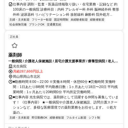
仕事内容 調剤・監査・医薬品情報取り扱い・在宅業務・記録など 約
100床の一般病院 診療科目：内科 アレルギー科 外科 脳神経外科 整形
外科 泌尿器科 リハビリテーション科 放射線科 麻酔科 院外処方...
主婦・主夫歓迎
フリーター歓迎
固定時間制
未経験者歓迎
経験者歓迎
社会保険完備
ブランクOK
交通費支給
正社員
薬剤師
一般病院 / 介護老人保健施設 / 居宅介護支援事業所 / 療養型病院 / 老人デ
イサービスセンター / 訪問介護ステーション / 通所リハビリテーションで
光生病院
の薬剤師の業務全般となります！
月給287,600円以上
岡山県岡山市北区
■勤務時間 8:00～22:00 ※実働８時間・休憩60分 ■労働時間 実働時
間：1日あたり8時間 平均勤務日数：1ヶ月あたり18日〜20日 平均残
業時間：1ヶ月あたり20時間0分 平均所定労働時間...
■仕事内容 光生病院では、薬剤師として活躍する仲間を募集していま
す！ 《仕事内容》 ★一般病院や介護老人保健施設、訪問介護ステー
ションなど、多様な医療環境での薬剤業務をお任せします。 ☆処方
薬の...
主婦・主夫歓迎
即日勤務OK
経験者歓迎
フルタイム歓迎
シフト制