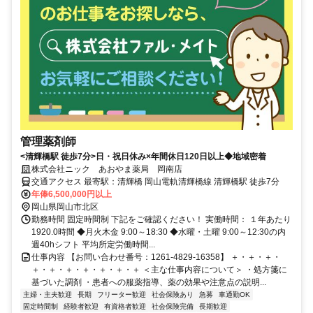
管理薬剤師
<清輝橋駅 徒歩7分>日・祝日休み×年間休日120日以上◆地域密着
株式会社ニック あおやま薬局 岡南店
交通アクセス 最寄駅：清輝橋 岡山電軌清輝橋線 清輝橋駅 徒歩7分
年俸6,500,000円以上
岡山県岡山市北区
勤務時間 固定時間制 下記をご確認ください！ 実働時間： １年あたり
1920.0時間 ◆月火木金 9:00～18:30 ◆水曜・土曜 9:00～12:30の内
週40hシフト 平均所定労働時間...
仕事内容 【お問い合わせ番号：1261-4829-16358】 ＋・＋・＋・
＋・＋・＋・＋・＋・＋・＋ ＜主な仕事内容について＞ ・処方箋に
基づいた調剤 ・患者への服薬指導、薬の効果や注意点の説明...
主婦・主夫歓迎
長期
フリーター歓迎
社会保険あり
急募
車通勤OK
固定時間制
経験者歓迎
有資格者歓迎
社会保険完備
長期歓迎