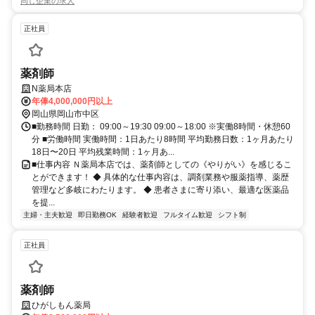
同じ企業の求人
正社員
薬剤師
N薬局本店
年俸4,000,000円以上
岡山県岡山市中区
■勤務時間 日勤： 09:00～19:30 09:00～18:00 ※実働8時間・休憩60
分 ■労働時間 実働時間：1日あたり8時間 平均勤務日数：1ヶ月あたり
18日〜20日 平均残業時間：1ヶ月あ...
■仕事内容 Ｎ薬局本店では、薬剤師としての《やりがい》を感じるこ
とができます！ ◆ 具体的な仕事内容は、調剤業務や服薬指導、薬歴
管理など多岐にわたります。 ◆ 患者さまに寄り添い、最適な医薬品
を提...
主婦・主夫歓迎
即日勤務OK
経験者歓迎
フルタイム歓迎
シフト制
正社員
薬剤師
ひがしもん薬局