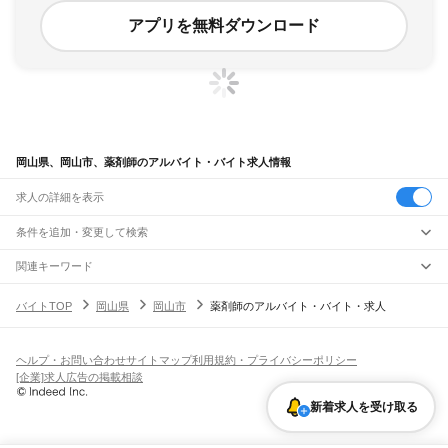
アプリを無料ダウンロード
岡山県、岡山市、薬剤師のアルバイト・バイト求人情報
求人の詳細を表示
条件を追加・変更して検索
市区町村を追加・変更
関連キーワード
岡山県 岡山市 医療・看護師・薬剤師 薬局
岡山県
駅を追加・変更
バイトTOP
岡山県
岡山市
薬剤師のアルバイト・バイト・求人
岡山県 医療・看護師・薬剤師 医療事務 薬局
岡山県
すべて
岡山県 倉敷市 医療・看護師・薬剤師 薬局
岡山市
すべて
職種を追加・変更
JR山陽本線(姫路～岡山)
岡山県 医療・看護師・薬剤師 訪問看護師
北区
中区
東区
南区
三石駅
吉永駅
和気駅
熊山駅
万富駅
瀬戸駅
上道駅
東岡山駅
高島駅
西川原駅
岡山駅
岡山県 岡山市 医療・看護師・薬剤師 正社員 歯科事務
飲食・フードサービス
ヘルプ・お問い合わせ
サイトマップ
利用規約・プライバシーポリシー
倉敷市
津山市
玉野市
笠岡市
井原市
総社市
高梁市
新見市
備前市
瀬戸内市
赤磐市
特徴を追加・変更
飲食・フードサービス
すべて
[企業]求人広告の掲載相談
JR山陽本線(岡山～三原)
真庭市
美作市
浅口市
和気郡
都窪郡
浅口郡
小田郡
真庭郡
苫田郡
勝田郡
英田郡
ホールスタッフ
キッチンスタッフ
皿洗い・洗い場
精肉・鮮魚加工
給食調理
人気
岡山駅
北長瀬駅
庭瀬駅
中庄駅
倉敷駅
西阿知駅
新倉敷駅
金光駅
鴨方駅
里庄駅
笠岡駅
久米郡
加賀郡
雇用形態を追加・変更
新着求人を受け取る
パン屋（ベーカリー）
フードカウンター販売員
バー（BAR）・バーテンダー
日払いOK
高校生歓迎
学生歓迎
深夜の仕事
髪型・髪色自由
ひげOK
ネイルOK
飲食店補助（開店・閉店準備）
飲食店（店長・マネージャー）
JR赤穂線
ピアスOK
アルバイト・パート
履歴書不要
オープニングスタッフ
留学生・外国人活躍中
都道府県を変更
営業・販売
寒河駅
日生駅
伊里駅
備前片上駅
西片上駅
伊部駅
香登駅
長船駅
邑久駅
大富駅
勤務期間
正社員