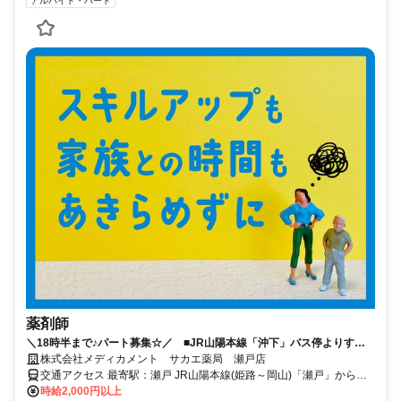
アルバイト・パート
薬剤師
＼18時半まで♪パート募集☆／ ■JR山陽本線「沖下」バス停よりす
ぐ ■時給2000円～
株式会社メディカメント サカエ薬局 瀬戸店
交通アクセス 最寄駅：瀬戸 JR山陽本線(姫路～岡山)「瀬戸」から車8
分
時給2,000円以上