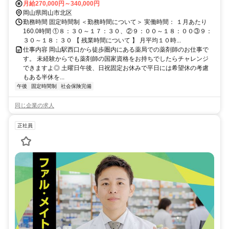
月給270,000円～340,000円
岡山県岡山市北区
勤務時間 固定時間制 ＜勤務時間について＞ 実働時間： １月あたり
160.0時間 ①８：３０～１７：３０、②９：００～１８：００③９：
３０～１８：３０ 【 残業時間について 】 月平均１０時...
仕事内容 岡山駅西口から徒歩圏内にある薬局での薬剤師のお仕事で
す。 未経験からでも薬剤師の国家資格をお持ちでしたらチャレンジ
できますよ◎ 土曜日午後、日祝固定お休みで平日には希望休の考慮
もある半休を...
午後
固定時間制
社会保険完備
同じ企業の求人
正社員