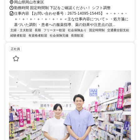
岡山県岡山市東区
勤務時間 固定時間制 下記をご確認ください！ シフト調整
仕事内容 【お問い合わせ番号：2675-14095-15445】 ＋・＋・＋・
＋・＋・＋・＋・＋・＋・＋ ＜主な仕事内容について＞ ・処方箋に
基づいた調剤 ・患者への服薬指導、薬の効果や注意点の説...
主婦・主夫歓迎
長期
フリーター歓迎
社会保険あり
固定時間制
交通費全額支給
経験者歓迎
有資格者歓迎
社会保険完備
長期歓迎
正社員