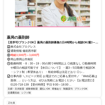
薬局の薬剤師
【見学可/ブランクOK】薬局の薬剤師募集/1日4時間から相談OK/週3～5
日勤務相談OK/シフト相談OK/希望休あり/車通勤可能です
株式会社プログレス
通勤情報 備前西市駅
時給3,500円～3,600円
岡山県岡山市南区
勤務時間 ・8：30～19：00の間で4時間以上 ◎残業なし ◎勤務時間
や曜日の相談可能です 【休日について】 ・週3～5日勤務で相談OK
・シフト制（希望休あり） ・有給休暇は法定どおり ◎シ...
仕事内容 ＼スピード対応 お電話でのご応募も受付中／ 「Web応募は
面倒…」という方は、ぜひお気軽にお電話ください 【お電話窓口】
0120-718-139 【受付時間】平日 9:00～18:00 ...
主婦・主夫歓迎
経験者歓迎
週払いOK
研修あり
制服貸与
ブランクOK
交通費支給
シフト制
正社員