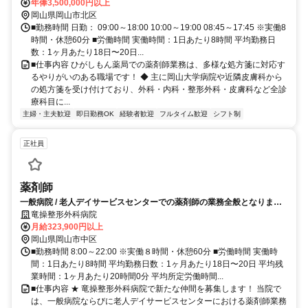
年俸3,500,000円以上
岡山県岡山市北区
■勤務時間 日勤： 09:00～18:00 10:00～19:00 08:45～17:45 ※実働8
時間・休憩60分 ■労働時間 実働時間：1日あたり8時間 平均勤務日
数：1ヶ月あたり18日〜20日...
■仕事内容 ひがしもん薬局での薬剤師業務は、多様な処方箋に対応す
るやりがいのある職場です！ ◆ 主に岡山大学病院や近隣皮膚科から
の処方箋を受け付けており、外科・内科・整形外科・皮膚科など全診
療科目に...
主婦・主夫歓迎
即日勤務OK
経験者歓迎
フルタイム歓迎
シフト制
正社員
薬剤師
一般病院 / 老人デイサービスセンターでの薬剤師の業務全般となりま
す！
竜操整形外科病院
月給323,900円以上
岡山県岡山市中区
■勤務時間 8:00～22:00 ※実働８時間・休憩60分 ■労働時間 実働時
間：1日あたり8時間 平均勤務日数：1ヶ月あたり18日〜20日 平均残
業時間：1ヶ月あたり20時間0分 平均所定労働時間...
■仕事内容 ★ 竜操整形外科病院で新たな仲間を募集します！ 当院で
は、一般病院ならびに老人デイサービスセンターにおける薬剤師業務