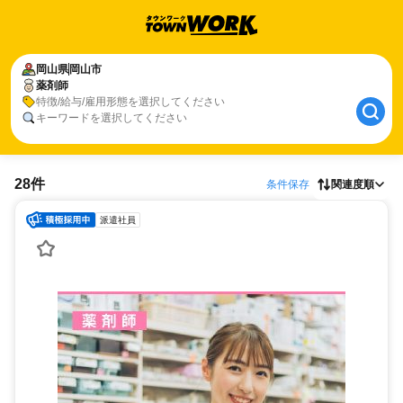
岡山県
岡山市
薬剤師
特徴/給与/雇用形態を選択してください
キーワードを選択してください
28件
条件保存
関連度順
派遣社員