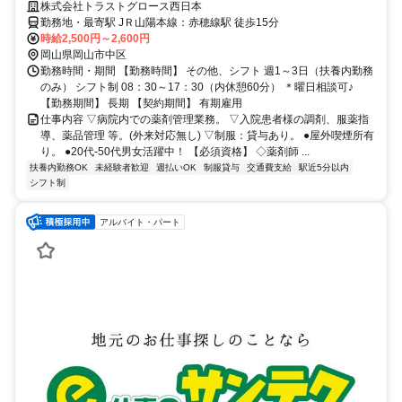
赤穂線駅
株式会社トラストグロース西日本
勤務地・最寄駅 JＲ山陽本線：赤穂線駅 徒歩15分
時給2,500円～2,600円
岡山県岡山市中区
勤務時間・期間 【勤務時間】 その他、シフト 週1～3日（扶養内勤務
のみ） シフト制 08：30～17：30（内休憩60分） ＊曜日相談可♪
【勤務期間】 長期 【契約期間】 有期雇用
仕事内容 ▽病院内での薬剤管理業務。 ▽入院患者様の調剤、服薬指
導、薬品管理 等。(外来対応無し) ▽制服：貸与あり。 ●屋外喫煙所有
り。 ●20代-50代男女活躍中！ 【必須資格】 ◇薬剤師 ...
扶養内勤務OK
未経験者歓迎
週払いOK
制服貸与
交通費支給
駅近5分以内
シフト制
アルバイト・パート