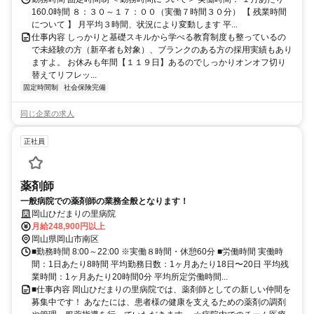
160.0時間 ８：３０～１７：００（実働７時間３０分） 【 残業時間
について 】 月平均３時間、状況により変動します 平...
仕事内容 しっかりと基礎スキルから学べる教育制度も整っているの
で未経験の方（新卒者も対象）、ブランクのある方の採用実績もあり
ますよ。 お休みも年間【１１９日】あるのでしっかりオンオフ切り
替えてリフレッ...
固定時間制
社会保険完備
同じ企業の求人
正社員
薬剤師
一般病院での薬剤師の業務全般となります！
岡山ひだまりの里病院
月給248,900円以上
岡山県岡山市南区
■勤務時間 8:00～22:00 ※実働８時間・休憩60分 ■労働時間 実働時
間：1日あたり8時間 平均勤務日数：1ヶ月あたり18日〜20日 平均残
業時間：1ヶ月あたり20時間0分 平均所定労働時間...
■仕事内容 岡山ひだまりの里病院では、薬剤師としての新しい仲間を
募集中です！ あなたには、患者様の健康を支えるための薬剤の調剤