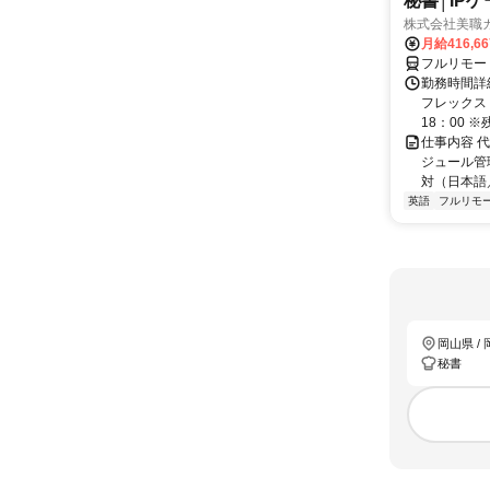
秘書│IP
株式会社美職
月給416,6
フルリモー
勤務時間詳細
フレックス
18：00 ※
仕事内容 
ジュール管
対（日本語
英語
フルリモ
岡山県 /
秘書