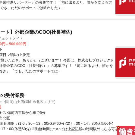
事業推進サポーター』の募集です！ 「前に出るより、誰かを支える方
「でも、ただのサポートでは終わりたく...
ート】外部企業のCOO(社長補佐)
ジェクトメイト
00円～500,000円
ト
曜日: 相談の上決定
 ご覧いただき、ありがとうございます！ 今回は、株式会社プロジェクト
外部企業のCOO（社長補佐）』の募集です！ 「前に出るより、誰かを
好き」 「でも、ただのサポートでは...
での受付業務
中国 岡山支店(岡山市北区エリア)
円
セス 備前西市駅から車で6分
市北区
勤務例：(1)6：30～13：30(休憩60分)(2)7：30～14：30(休憩60分)
00～17：00(休憩60分) ※勤務時間については上記記載の時間以外になる可