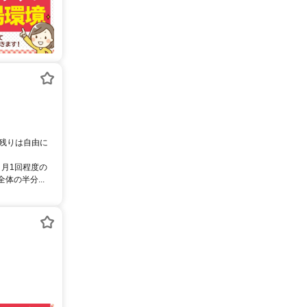
、残りは自由に
、月1回程度の
の半分...