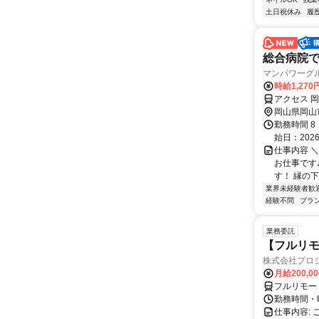
土日祝休み
履
総合病院でサ
マンパワーグ
時給1,270
アクセス 
岡山県岡山
勤務時間 8
始日：202
仕事内容 
お仕事です
す！ 縁の下
業界未経験者歓
経験不問
ブラ
業務委託
【フルリ
株式会社プロ
月給200,0
フルリモー
勤務時間・
仕事内容: