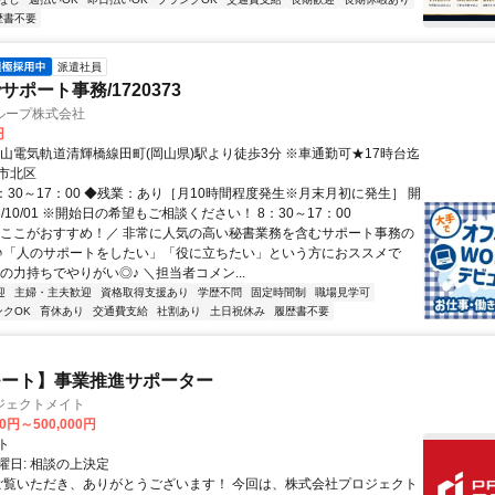
歴書不要
派遣社員
ポート事務/1720373
ループ株式会社
円
岡山電気軌道清輝橋線田町(岡山県)駅より徒歩3分 ※車通勤可★17時台迄
市北区
：30～17：00 ◆残業：あり［月10時間程度発生※月末月初に発生］ 開
6/10/01 ※開始日の希望もご相談ください！ 8：30～17：00
＼ここがおすすめ！／ 非常に人気の高い秘書業務を含むサポート事務の
♪「人のサポートをしたい」「役に立ちたい」という方におススメで
の力持ちでやりがい◎♪ ＼担当者コメン...
迎
主婦・主夫歓迎
資格取得支援あり
学歴不問
固定時間制
職場見学可
ンクOK
育休あり
交通費支給
社割あり
土日祝休み
履歴書不要
モート】事業推進サポーター
ジェクトメイト
00円～500,000円
ト
曜日: 相談の上決定
 ご覧いただき、ありがとうございます！ 今回は、株式会社プロジェクト