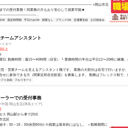
──────────────────────────────────── ⭐岡山市北
診での受付業務！同業務の方もおり安心して就業可能★
──────────────...
OK
固定時間制
平日のみOK
残業なし
ブランクOK
交通費支給
土日祝休み
業チームアシスタント
ネイター
0円以上
ト
曜日: 勤務時間：週15〜40時間（目安） └ 業務時間の半分は平日12〜20時に稼働
 経営・営業チームを支えるアシスタント職です。 業務の大部分は在宅で行いますが
合せに参加できる方（関東近郊在住歓迎）を募集します。 勤務はフレックス制で、全体
シフト自由
フルリモート
ィーラーでの受付事務
中国 岡山支店(津高エリア)
円
セス 岡山駅から車で20分
市北区
 9：30～18：30(休憩60分) ※残業は基本的にはなし。 ＜勤務期間に