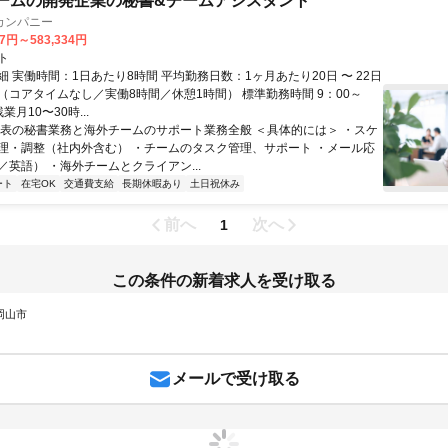
ゲームの開発企業の秘書&チームアシスタント
カンパニー
67円～583,334円
ト
 実働時間：1日あたり8時間 平均勤務日数：1ヶ月あたり20日 〜 22日
（コアタイムなし／実働8時間／休憩1時間） 標準勤務時間 9：00～
残業月10〜30時...
代表の秘書業務と海外チームのサポート業務全般 ＜具体的には＞ ・スケ
理・調整（社内外含む） ・チームのタスク管理、サポート ・メール応
／英語） ・海外チームとクライアン...
ート
在宅OK
交通費支給
長期休暇あり
土日祝休み
前へ
次へ
1
この条件の新着求人を受け取る
 岡山市
メールで受け取る