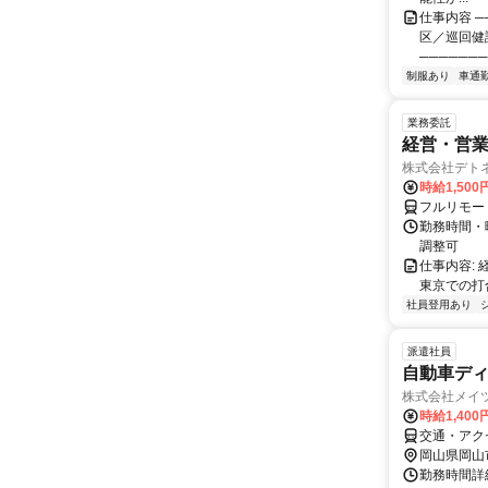
仕事内容 ─
区／巡回健
───────
制服あり
車通勤
業務委託
経営・営
株式会社デト
時給1,50
フルリモー
勤務時間・
調整可
仕事内容:
東京での打
社員登用あり
派遣社員
自動車デ
株式会社メイツ
時給1,400
交通・アク
岡山県岡山
勤務時間詳細