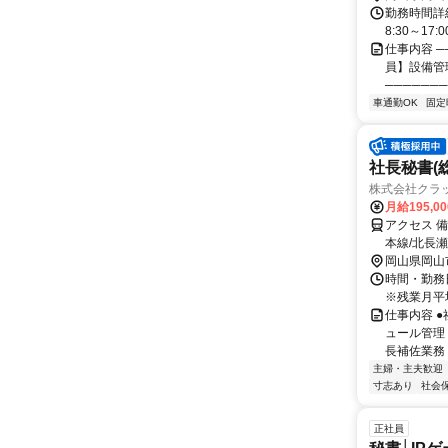
勤務時間詳
8:30～17
仕事内容 ─
員】設備管
───────
車通勤OK
固定
社長秘書(
株式会社クラ
月給195,0
アクセス 備
本線/北長
岡山県岡山
時間・勤務日
※残業月平均
仕事内容 
ュール管理
長補佐業務 
主婦・主夫歓迎
寸志あり
社会
正社員