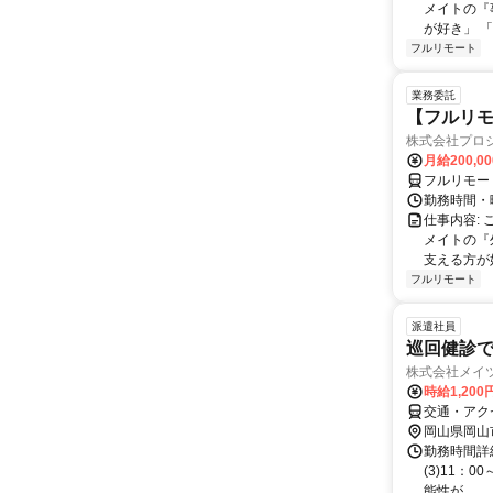
メイトの『
が好き」 
フルリモート
業務委託
【フルリモ
株式会社プロ
月給200,0
フルリモー
勤務時間・
仕事内容:
メイトの『
支える方が
フルリモート
派遣社員
巡回健診
株式会社メイツ
時給1,200
交通・アク
岡山県岡山
勤務時間詳細 
(3)11：
能性が...