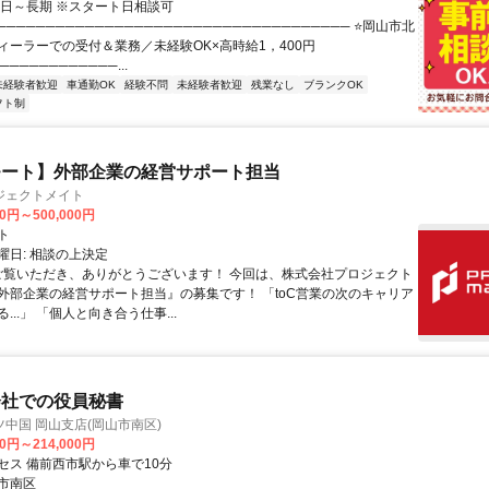
即日～長期 ※スタート日相談可
──────────────────────────────────── ⭐岡山市北
ィーラーでの受付＆業務／未経験OK×高時給1，400円
────────────...
未経験者歓迎
車通勤OK
経験不問
未経験者歓迎
残業なし
ブランクOK
フト制
モート】外部企業の経営サポート担当
ジェクトメイト
00円～500,000円
ト
曜日: 相談の上決定
 ご覧いただき、ありがとうございます！ 今回は、株式会社プロジェクト
外部企業の経営サポート担当』の募集です！ 「toC営業の次のキャリア
...」 「個人と向き合う仕事...
会社での役員秘書
中国 岡山支店(岡山市南区)
00円～214,000円
セス 備前西市駅から車で10分
市南区