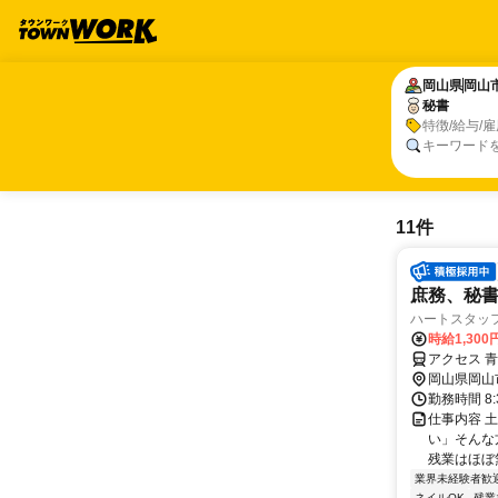
岡山県
岡山県
岡山
岡山
秘書
秘書
特徴/給与/
キーワード
11件
庶務、秘
ハートスタッ
時給1,30
アクセス 
岡山県岡山
勤務時間 8:
仕事内容 
い」そんな
残業はほぼ
業界未経験者歓
ネイルOK
残業