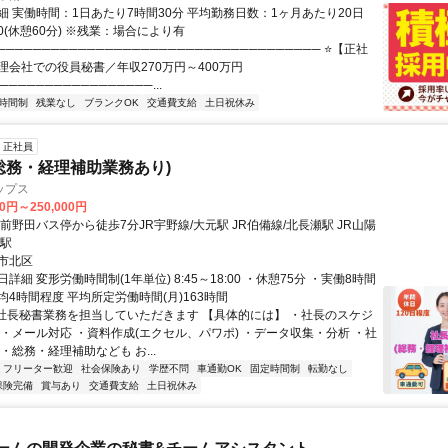
細 実働時間：1日あたり7時間30分 平均勤務日数：1ヶ月あたり20日
:00(休憩60分) ※残業：場合により有
──────────────────────────────────── ⭐【正社
理会社での役員秘書／年収270万円～400万円
─────────────────...
時間制
残業なし
ブランクOK
交通費支給
土日祝休み
正社員
総務・経理補助業務あり)
ップス
00円～250,000円
前野田バス停から徒歩7分JR宇野線/大元駅 JR伯備線/北長瀬駅 JR山陽
瀬駅
市北区
詳細 変形労働時間制(1年単位) 8:45～18:00 ・休憩75分 ・実働8時間
4時間程度 平均所定労働時間(月)163時間
●社長秘書業務を担当していただきます 【具体的には】 ・社長のスケジ
 ・メール対応 ・資料作成(エクセル、パワポ) ・データ収集・分析 ・社
・総務・経理補助なども お...
フリーター歓迎
社会保険あり
学歴不問
車通勤OK
固定時間制
転勤なし
保険完備
賞与あり
交通費支給
土日祝休み