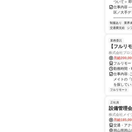
ついて＞ 
仕事内容 ─
区／大手デ
───────
制服あり
業界
交通費支給
シ
業務委託
【フルリ
株式会社プロ
月給200,0
フルリモー
勤務時間・
仕事内容:
メイトの『
を探している
フルリモート
正社員
設備管理
株式会社メイツ
月給185,0
交通・アク
岡山県岡山