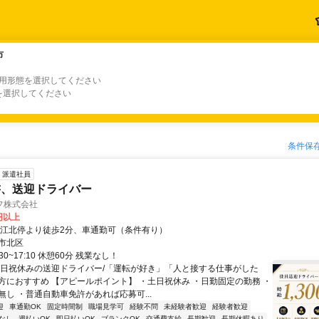
市
市
雇用形態を選択してください
を選択してください
条件保
派遣社員
書、送迎ドライバー
フ株式会社
0円以上
青江北停より徒歩2分、車通勤可（条件有り）
市北区
30~17:10 休憩60分 残業なし！
土日祝休みの送迎ドライバー/「運転が好き」「人と接する仕事がした
方におすすめ 【アピールポイント】 ・土日祝休み ・日勤固定の勤務 ・
無し ・普通自動車免許があれば応募可...
迎
車通勤OK
固定時間制
職場見学可
経験不問
未経験者歓迎
経験者歓迎
なし
週払いOK
即日払いOK
ブランクOK
交通費支給
長期歓迎
長期休暇あり