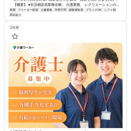
【概要】 ●生活相談員業務全般、 介護業務、 レクリエーションの...
長期
フリーター歓迎
大量募集
学歴不問
経験者歓迎
ブランクOK
シフト制
昇給あり
正社員