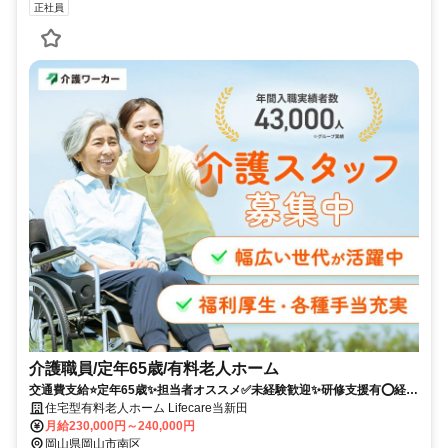
正社員
介護職員/定年65歳/有料老人ホーム
交通費支給⭐️定年65歳✨担当者オススメ✅️未経験歓迎✨研修支援有⭕️経験
者優遇✨車通勤ＯＫ❗️週休2日
住宅型有料老人ホーム Lifecare当新田
月給230,000円～240,000円
岡山県岡山市南区