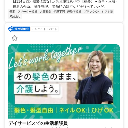
日114日◎》残業ほぼなし♪ 託児施設あり◎ 【概要】 ● 食事・入浴・
排泄の介助、 衛生管理、 緊急時の対応などを行っていただ...
長期
フリーター歓迎
大量募集
学歴不問
経験者歓迎
ブランクOK
シフト制
昇給あり
アルバイト・パート
デイサービスでの生活相談員