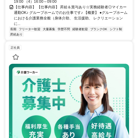
19:00 （4）16:00～09:00
【仕事内容】 【仕事内容】 昇給＆賞与あり☆実務経験者◎マイカー
通勤OK♪ グループホームでのお仕事です♪ 【概要】 ●グループホーム
における介護業務全般（身体介助、 生活援助、 レクリエーション
に...
長期
フリーター歓迎
大量募集
学歴不問
経験者歓迎
ブランクOK
シフト制
昇給あり
正社員