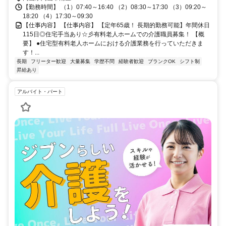
【勤務時間】 （1）07:40～16:40 （2）08:30～17:30 （3）09:20～
18:20 （4）17:30～09:30
【仕事内容】 【仕事内容】 【定年65歳！ 長期的勤務可能】年間休日
115日◎住宅手当あり☆彡有料老人ホームでの介護職員募集！ 【概
要】 ●住宅型有料老人ホームにおける介護業務を行っていただきま
す！...
長期
フリーター歓迎
大量募集
学歴不問
経験者歓迎
ブランクOK
シフト制
昇給あり
アルバイト・パート