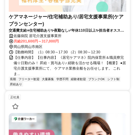
ケアマネージャー/住宅補助あり/居宅支援事業所(ケア
プランセンター)
交通費支給⭐️住宅補助あり✨夜勤なし✅️年休110日以上✨担当者オススメ
⭕️経験者優遇
佐藤病院 居宅介護支援事業所
月給201,600円～317,000円
岡山県岡山市南区
【勤務時間】 （1）08:30～17:30 （2）08:30～12:30
【仕事内容】 【仕事内容】 《居宅ケアマネ》院内保育所＆職員寮完
備☆日勤のみ！ 昇給・賞与あり♪ 経験を活かせる職場！ 【概要】 ●居
宅介護支援事業所にて、 ケアマネ業務全般をお任せします。 これ
ま...
長期
フリーター歓迎
大量募集
学歴不問
経験者歓迎
ブランクOK
シフト制
昇給あり
正社員