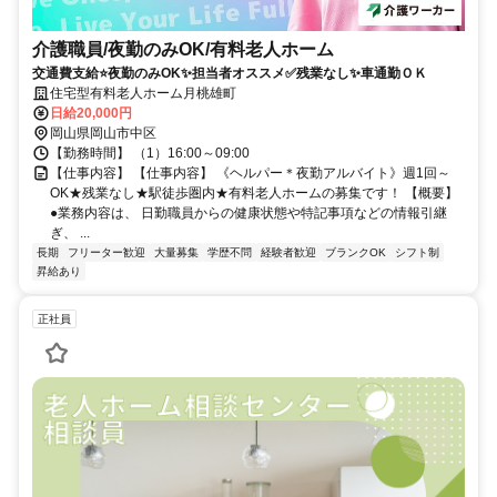
介護職員/夜勤のみOK/有料老人ホーム
交通費支給⭐️夜勤のみOK✨担当者オススメ✅️残業なし✨車通勤ＯＫ
住宅型有料老人ホーム月桃雄町
日給20,000円
岡山県岡山市中区
【勤務時間】 （1）16:00～09:00
【仕事内容】 【仕事内容】 《ヘルパー＊夜勤アルバイト》週1回～
OK★残業なし★駅徒歩圏内★有料老人ホームの募集です！ 【概要】
●業務内容は、 日勤職員からの健康状態や特記事項などの情報引継
ぎ、 ...
長期
フリーター歓迎
大量募集
学歴不問
経験者歓迎
ブランクOK
シフト制
昇給あり
正社員