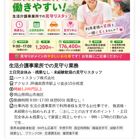
生活介護事業所での見守り業務
土日完全休み・残業なし・未経験歓迎の見守りスタッフ
ハートスタッフ株式会社
アクセス JR備前西市駅より徒歩15分程度
時給1,200円以上
岡山県岡山市南区
勤務時間 9:00~17:00 休憩60分 残業なし！
仕事内容 生活介護事業所で利用者様を見守るお仕事です。 無資格・
未経験から始められます。 〇おしごとのおすすめポイント！ ・土日
完全休み＆残業なしで家庭と両立しやすい♪ ・9時～17時の日勤のみ
で生...
業界未経験者歓迎
60代も応募可
学歴不問
固定時間制
職場見学可
経験不問
残業なし
ブランクOK
交通費支給
履歴書不要