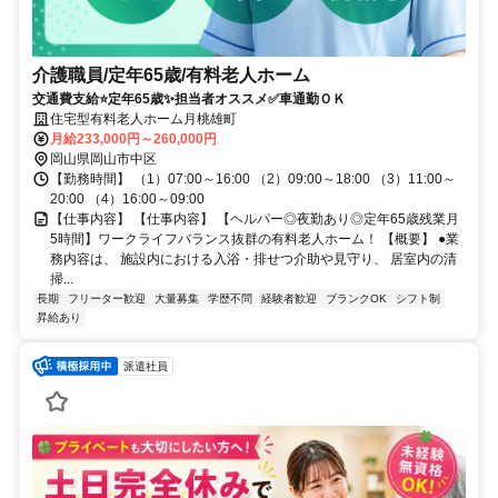
介護職員/定年65歳/有料老人ホーム
交通費支給⭐️定年65歳✨担当者オススメ✅️車通勤ＯＫ
住宅型有料老人ホーム月桃雄町
月給233,000円～260,000円
岡山県岡山市中区
【勤務時間】 （1）07:00～16:00 （2）09:00～18:00 （3）11:00～
20:00 （4）16:00～09:00
【仕事内容】 【仕事内容】 【ヘルパー◎夜勤あり◎定年65歳残業月
5時間】ワークライフバランス抜群の有料老人ホーム！ 【概要】 ●業
務内容は、 施設内における入浴・排せつ介助や見守り、 居室内の清
掃...
長期
フリーター歓迎
大量募集
学歴不問
経験者歓迎
ブランクOK
シフト制
昇給あり
派遣社員