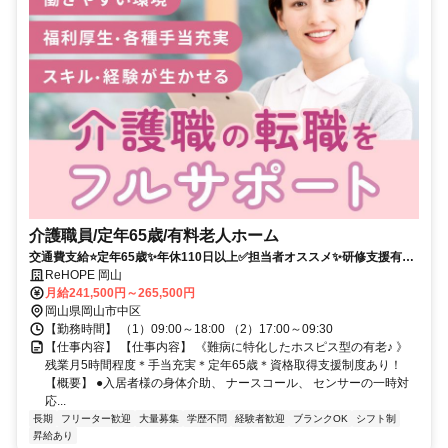
介護職員/定年65歳/有料老人ホーム
交通費支給⭐️定年65歳✨年休110日以上✅️担当者オススメ✨研修支援有⭕️
経験者優遇✨車通勤ＯＫ
ReHOPE 岡山
月給241,500円～265,500円
岡山県岡山市中区
【勤務時間】 （1）09:00～18:00 （2）17:00～09:30
【仕事内容】 【仕事内容】 《難病に特化したホスピス型の有老♪ 》
残業月5時間程度＊手当充実＊定年65歳＊資格取得支援制度あり！
【概要】 ●入居者様の身体介助、 ナースコール、 センサーの一時対
応...
長期
フリーター歓迎
大量募集
学歴不問
経験者歓迎
ブランクOK
シフト制
昇給あり