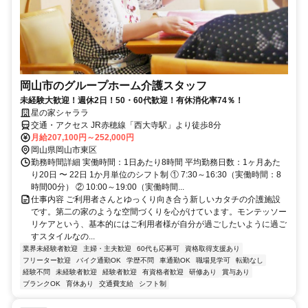
岡山市のグループホーム介護スタッフ
未経験大歓迎！週休2日！50・60代歓迎！有休消化率74％！
星の家シャララ
交通・アクセス JR赤穂線「西大寺駅」より徒歩8分
月給207,100円～252,000円
岡山県岡山市東区
勤務時間詳細 実働時間：1日あたり8時間 平均勤務日数：1ヶ月あた
り20日 〜 22日 1か月単位のシフト制 ① 7:30～16:30（実働時間：8
時間00分） ② 10:00～19:00（実働時間...
仕事内容 ご利用者さんとゆっくり向き合う新しいカタチの介護施設
です。第二の家のような空間づくりを心がけています。モンテッソー
リケアという、基本的にはご利用者様が自分が過ごしたいように過ご
すスタイルなの...
業界未経験者歓迎
主婦・主夫歓迎
60代も応募可
資格取得支援あり
フリーター歓迎
バイク通勤OK
学歴不問
車通勤OK
職場見学可
転勤なし
経験不問
未経験者歓迎
経験者歓迎
有資格者歓迎
研修あり
賞与あり
ブランクOK
育休あり
交通費支給
シフト制