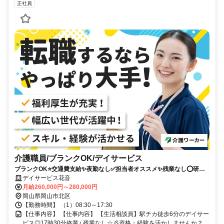
正社員
介護職員/ブランクOK/デイサービス
ブランクOK⭐️交通費支給✨夜勤なし✅️担当者オススメ✨残業なし⭕️研修
支援有✨経験者優遇❗️車通勤ＯＫ⭐️週休2日✊️駅チカ
デイサービス花音
月給260,000円～280,000円
岡山県岡山市北区
【勤務時間】 （1）08:30～17:30
【仕事内容】 【仕事内容】 【生活相談員】駅チカ徒歩6分のデイサー
ビス◎17時30分終業♪ 残業なし☆彡資格・経験を活かしませんか？