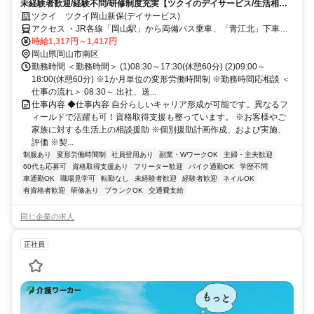
未経験者歓迎/経験不問/研修制度充実【ツクイのデイサービス/生活相談
員求人】
ツクイ ツクイ岡山新保(デイサービス)
アクセス ・JR各線「岡山駅」から両備バス乗車、「青江北」下車徒
歩約10分 ・JR瀬戸大橋線「大元駅」から徒歩約20分、車約6分
時給1,317円～1,417円
岡山県岡山市南区
勤務時間 ＜勤務時間＞ (1)08:30～17:30(休憩60分) (2)09:00～
18:00(休憩60分) ※1か月単位の変形労働時間制 ※勤務時間応相談 ＜
仕事の流れ＞ 08:30～ 出社、送...
仕事内容 ◆仕事内容 自分らしいキャリア形成が可能です。異なるフ
ィールドで活躍も可！資格取得支援も整っています。 ※お客様やご
家族に対する生活上の相談援助 ※個別援助計画作成、および実施、
評価 ※契...
制服あり
変形労働時間制
社員登用あり
副業・WワークOK
主婦・主夫歓迎
60代も応募可
資格取得支援あり
フリーター歓迎
バイク通勤OK
学歴不問
車通勤OK
職場見学可
転勤なし
未経験者歓迎
経験者歓迎
ネイルOK
有資格者歓迎
研修あり
ブランクOK
交通費支給
同じ企業の求人
正社員