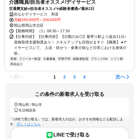
介護職員/担当者オススメ/デイサービス
交通費支給⭐️担当者オススメ✨経験者優遇✅️週休2日
街なかデイサービス 和音
月給200,000円～250,000円
岡山県岡山市北区
【勤務時間】 （1）08:30～17:30
【仕事内容】 【仕事内容】 【日勤のみ◎】最寄り駅より徒歩11分♪
資格取得支援制度あり！ スキルアップも目指せます☆ 【概要】 ●デ
イサービスにて、 入浴・排せつ・食事介助など日常における身体介
助...
長期
フリーター歓迎
大量募集
学歴不問
経験者歓迎
ブランクOK
シフト制
昇給あり
前へ
次へ
1
2
3
4
この条件の新着求人を受け取る
岡山県 / 岡山市
生活相談員
「LINEで受け取る」では、新着求人のほか、おすすめ情報なども配信しま
す。
詳しくはこちら
LINEで受け取る