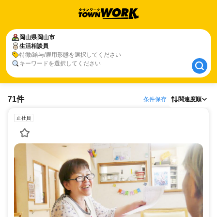
岡山県
岡山県
岡山市
岡山市
生活相談員
生活相談員
特徴/給与/雇用形態を選択してください
キーワードを選択してください
71件
条件保存
関連度順
正社員