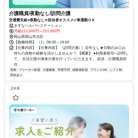
介護職員/夜勤なし/訪問介護
交通費支給⭐️夜勤なし✨担当者オススメ✅️車通勤ＯＫ
きずなヘルパーステーション
月給213,000円～253,000円
岡山県岡山市北区
【勤務時間】 （1）08:00～19:00
【仕事内容】 【仕事内容】 《訪問介護♪ 》定年なし★日勤のみ◎お
持ちの資格や経験を活かしませんか？ 【概要】 ●利用者様宅へ訪問し
て、 生活介護や身体介護を行っていただきます。 必須：介護職員初
任...
長期
フリーター歓迎
大量募集
学歴不問
経験者歓迎
ブランクOK
シフト制
昇給あり
正社員