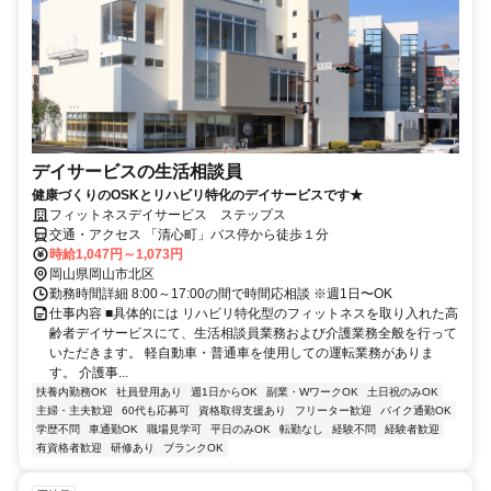
デイサービスの生活相談員
健康づくりのOSKとリハビリ特化のデイサービスです★
フィットネスデイサービス ステップス
交通・アクセス 「清心町」バス停から徒歩１分
時給1,047円～1,073円
岡山県岡山市北区
勤務時間詳細 8:00～17:00の間で時間応相談 ※週1日〜OK
仕事内容 ■具体的には リハビリ特化型のフィットネスを取り入れた高
齢者デイサービスにて、生活相談員業務および介護業務全般を行って
いただきます。 軽自動車・普通車を使用しての運転業務がありま
す。 介護事...
扶養内勤務OK
社員登用あり
週1日からOK
副業・WワークOK
土日祝のみOK
主婦・主夫歓迎
60代も応募可
資格取得支援あり
フリーター歓迎
バイク通勤OK
学歴不問
車通勤OK
職場見学可
平日のみOK
転勤なし
経験不問
経験者歓迎
有資格者歓迎
研修あり
ブランクOK