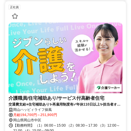
正社員
介護職員/住宅補助あり/サービス付高齢者住宅
交通費支給⭐️住宅補助あり✨再雇用制度有✅️年休110日以上✨担当者オス
スメ⭕️経験者優遇✨車通勤ＯＫ
岡山ハッピィライフ操風
月給194,700円～251,900円
岡山県岡山市中区
【勤務時間】 （1）06:00～15:00 （2）08:30～17:30 （3）12:00～
21:00 （4）15:00～09:00