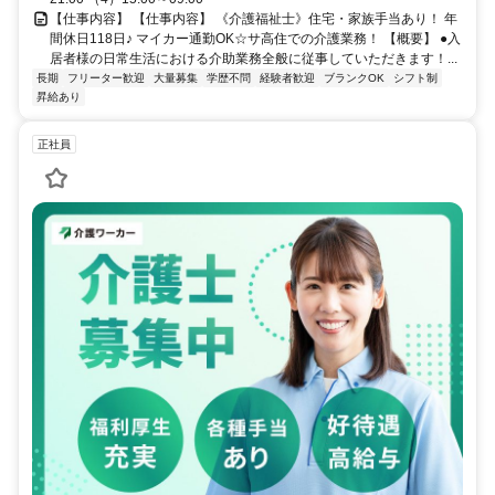
【仕事内容】 【仕事内容】 《介護福祉士》住宅・家族手当あり！ 年
間休日118日♪ マイカー通勤OK☆サ高住での介護業務！ 【概要】 ●入
居者様の日常生活における介助業務全般に従事していただきます！...
長期
フリーター歓迎
大量募集
学歴不問
経験者歓迎
ブランクOK
シフト制
昇給あり
正社員