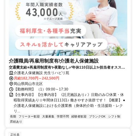
介護職員/再雇用制度有/介護老人保健施設
交通費支給⭐️再雇用制度有✨夜勤なし✅️年休110日以上✨担当者オススメ
⭕️経験者優遇✨車通勤ＯＫ
介護老人保健施設 光生リハビリ苑
月給182,700円～242,500円
岡山県岡山市北区
【勤務時間】 （1）09:00～17:30
【仕事内容】 【仕事内容】 《託児施設あり♪ 》日勤のみ◎休業・休
暇取得実績あり☆年間休日113日♪ 働きやすさ抜群です！ 【概要】 ●
介護老人保健施設における介護業務（身体的介助・生活援助・レク
リ...
長期
フリーター歓迎
大量募集
学歴不問
経験者歓迎
ブランクOK
シフト制
昇給あり
正社員