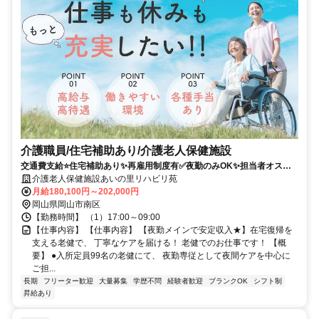
介護職員/住宅補助あり/介護老人保健施設
交通費支給⭐️住宅補助あり✨再雇用制度有✅️夜勤のみOK✨担当者オスス
メ⭕️車通勤ＯＫ
介護老人保健施設あいの里リハビリ苑
月給180,100円～202,000円
岡山県岡山市南区
【勤務時間】 （1）17:00～09:00
【仕事内容】 【仕事内容】 【夜勤メインで安定収入★】在宅復帰を
支える老健で、 丁寧なケアを届ける！ 老健でのお仕事です！ 【概
要】 ●入所定員99名の老健にて、 夜勤専従として夜間ケアを中心に
ご担...
長期
フリーター歓迎
大量募集
学歴不問
経験者歓迎
ブランクOK
シフト制
昇給あり