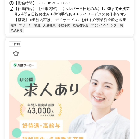
【勤務時間】 （1）08:30～17:30
【仕事内容】 【仕事内容】 【ヘルパー＊日勤のみ】17:30まで★残業
月5時間★日祝お休み★住宅手当あり★デイサービスのお仕事です♪
【概要】 ●業務内容は、 デイサービスにおける介護業務全般と送迎...
長期
フリーター歓迎
大量募集
学歴不問
経験者歓迎
ブランクOK
シフト制
昇給あり
正社員