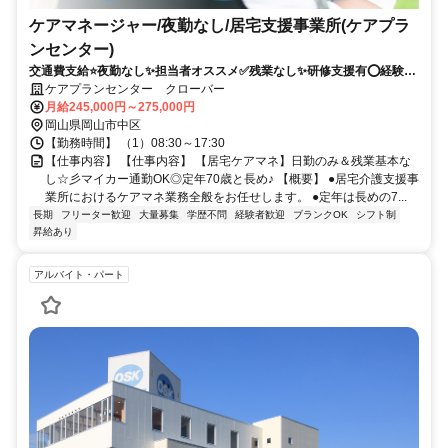
ケアマネージャー/夜勤なし/居宅支援事業所(ケアプラ
ンセンター)
交通費支給⭐️夜勤なし✨担当者オススメ✅️残業なし✨研修支援有⭕️経験者
優遇✨車通勤ＯＫ
ケアプランセンター クローバー
月給245,000円～275,000円
岡山県岡山市中区
【勤務時間】 （1）08:30～17:30
【仕事内容】 【仕事内容】 【居宅ケアマネ】日勤のみ＆残業基本な
し☆彡マイカー通勤OK◎定年70歳と長め♪ 【概要】 ●居宅介護支援事
業所におけるケアマネ業務全般をお任せします。 ●定年は長めの7...
長期
フリーター歓迎
大量募集
学歴不問
経験者歓迎
ブランクOK
シフト制
昇給あり
アルバイト・パート