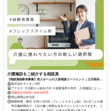
介護施設をご紹介する相談員
【相談員経験者募集】老人ホームの入居相談エージェント｜土日祝休｜
フレックス制で裁量大きく働く｜岡山エリア
株式会社タイオン365
アクセス: 大元駅から徒歩15分 ※提案場所や見学・入居施設によって
は、どの勤務地であっても岡山県内移動があります。 例）本社勤務
月給250,000円～600,000円
の相談員が総社市の施設への見学同行。倉敷事業所勤務の相談員が岡
岡山県岡山市北区
山市南区迫川の施設への見学同行。
勤務時間・曜日: 9:00〜18:00（フレックスタイム制） 3か月ごとの基
準労働時間内で、1日の働く時間を自分でコントロールできます。 １
日の労働時間を長くして、別日にお休みの取得もOKです。