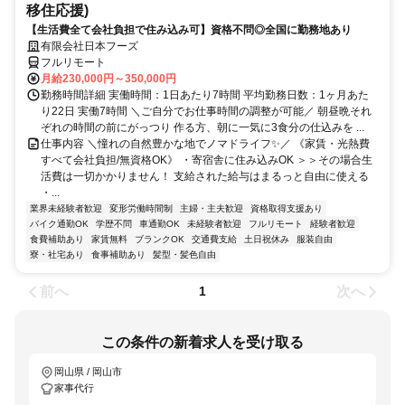
移住応援)
【生活費全て会社負担で住み込み可】資格不問◎全国に勤務地あり
有限会社日本フーズ
フルリモート
月給230,000円～350,000円
勤務時間詳細 実働時間：1日あたり7時間 平均勤務日数：1ヶ月あた
り22日 実働7時間 ＼ご自分でお仕事時間の調整が可能／ 朝昼晩それ
ぞれの時間の前にがっつり 作る方、朝に一気に3食分の仕込みを ...
仕事内容 ＼憧れの自然豊かな地でノマドライフ✨／ 《家賃・光熱費
すべて会社負担/無資格OK》 ・寄宿舎に住み込みOK ＞＞その場合生
活費は一切かかりません！ 支給された給与はまるっと自由に使える
・...
業界未経験者歓迎
変形労働時間制
主婦・主夫歓迎
資格取得支援あり
バイク通勤OK
学歴不問
車通勤OK
未経験者歓迎
フルリモート
経験者歓迎
食費補助あり
家賃無料
ブランクOK
交通費支給
土日祝休み
服装自由
寮・社宅あり
食事補助あり
髪型・髪色自由
前へ
次へ
1
この条件の新着求人を受け取る
岡山県 / 岡山市
家事代行