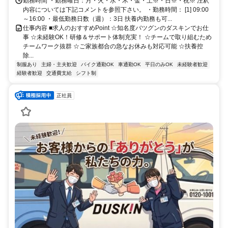
勤務時間 ・勤務曜日：月・火・水・木・金・土※・日※・祝※ 注釈
内容については下記コメントを参照下さい。 ・勤務時間： [1] 09:00
～16:00 ・最低勤務日数（週）：3日 扶養内勤務も可...
仕事内容 ■求人のおすすめPoint ☆知名度バツグンのダスキンでお仕
事 ☆未経験OK！研修＆サポート体制充実！ ☆チームで取り組むため
チームワーク抜群 ☆ご家族都合の急なお休みも対応可能 ☆扶養控
除...
制服あり
主婦・主夫歓迎
バイク通勤OK
車通勤OK
平日のみOK
未経験者歓迎
経験者歓迎
交通費支給
シフト制
正社員