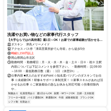
洗濯やお買い物などの家事代行スタッフ
【大手ならではの高待遇】週1日～OK！お家での家事経験が活かせる！
未経験歓迎！
ダスキン 津高メリーメイド
アクセス バス停「津高営業所妙でん寺前」から徒歩5分
時給1,150円以上
岡山県岡山市北区
勤務時間 ・勤務曜日：月・火・水・木・金・土※・日※・祝※ 注釈
内容については下記コメントを参照下さい。 ・勤務時間： [1] 09:00
～16:00 ・最低勤務日数（週）：1日 （休憩1h） ...
仕事内容 ■求人のおすすめPoint ☆知名度バツグンのダスキンでお仕
事 ☆未経験OK！研修＆サポート体制充実！ ☆家事スキルがあれば活
かせるお仕事 ☆ご家族都合の急なお休みも対応可能 ☆扶養控除内
や...
制服あり
社員登用あり
週1日からOK
副業・WワークOK
主婦・主夫歓迎
フリーター歓迎
バイク通勤OK
車通勤OK
午前
経験者歓迎
ブランクOK
シフト制
社割あり