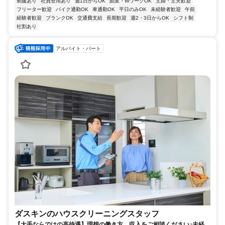
制服あり
社員登用あり
週1日からOK
副業・WワークOK
主婦・主夫歓迎
フリーター歓迎
バイク通勤OK
車通勤OK
平日のみOK
未経験者歓迎
午前
経験者歓迎
ブランクOK
交通費支給
長期歓迎
週2・3日からOK
シフト制
社割あり
アルバイト・パート
ダスキンのハウスクリーニングスタッフ
【大手ならではの高待遇】理想の働き方、収入をご相談ください♪未経験