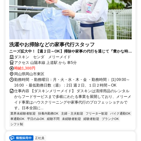
洗濯やお掃除などの家事代行スタッフ
ニーズ拡大中！【週２日～OK】掃除や家事の代行を通じて『豊かな時
間』を提供！やりがいのある仕事です◎
ダスキン センダ メリーメイド
アクセス 山陽本線 上道駅 から 車5分
時給1,300円
岡山県岡山市東区
勤務時間 ・勤務曜日：月・火・水・木・金 ・勤務時間： [1] 09:00～
16:00 ・最低勤務日数（週）：2日 週２日、１日２時間～OK
仕事内容 【ダスキンメリーメイド】 ダスキンは清掃用品のレンタル
からフードサービスまで多岐にわたる事業を展開しており、メリーメ
イド事業はハウスクリーニングや家事代行のプロフェッショナルで
す。日本全国に...
業界未経験者歓迎
扶養内勤務OK
主婦・主夫歓迎
フリーター歓迎
バイク通勤OK
車通勤OK
平日のみOK
経験不問
未経験者歓迎
経験者歓迎
ブランクOK
シフト制
正社員