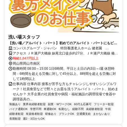
洗い場スタッフ
【洗い場／アルバイト・パート】初めてのアルバイト・パートにもピッ
タリ！未経験歓迎♪
コンパスグループ・ジャパン 特別養護老人ホーム 健老園
65800_p
アクセス ＪＲ瀬戸大橋線 妹尾北口徒歩約27分、ＪＲ瀬戸大橋線 備前
西市徒歩約35分、ＪＲ山陽本線 庭瀬南口徒歩約39分 妹尾駅より徒歩
時給1,047円以上
27分
岡山県岡山市南区
勤務時間 08:00～15:00 1日6時間、平日と土日の内3日～/週 休憩時
間：6時間を超える労働に対して45分以上、8時間を超える労働に対
して1時間以上
仕事内容 仕事内容 接客が苦手な方もチャレンジしやすいシンプルワ
ーク！社員食堂などで黙々とお皿を洗うアルバイト・パート、始めま
せんか？ 大手企業の社員食堂や病院・福祉施設の調理現場で食器や
調理器具の...
制服あり
業界未経験者歓迎
副業・WワークOK
60代も応募可
フリーター歓迎
バイク通勤OK
学歴不問
車通勤OK
転勤なし
経験不問
未経験者歓迎
午前
経験者歓迎
有資格者歓迎
研修あり
ブランクOK
交通費支給
まかないあり
長期歓迎
週2・3日からOK