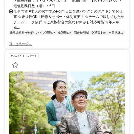
・勤務曜日：月・火・水・木・金 ・勤務時間： [1] 08:30～17:00 ・
最低勤務日数（週）：5日
仕事内容 ■求人のおすすめPoint ☆知名度バツグンのダスキンでお仕
事 ☆未経験OK！研修＆サポート体制充実！ ☆チームで取り組むため
チームワーク抜群 ☆ご家族都合の急なお休みも対応可能 ☆年末年
始...
業界未経験者歓迎
バイク通勤OK
車通勤OK
固定時間制
交通費支給
土日祝休み
同じ企業の求人
アルバイト・パート