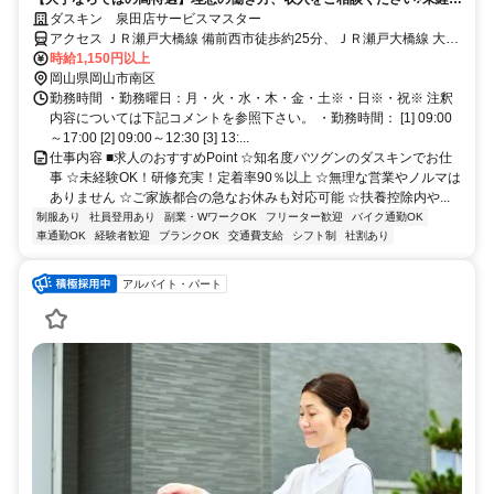
歓迎！
ダスキン 泉田店サービスマスター
アクセス ＪＲ瀬戸大橋線 備前西市徒歩約25分、ＪＲ瀬戸大橋線 大元
東口徒歩約35分、岡山電軌清輝橋線 清輝橋徒歩約40分 備前西市(ＪＲ
時給1,150円以上
瀬戸大橋線)(約24分)
岡山県岡山市南区
勤務時間 ・勤務曜日：月・火・水・木・金・土※・日※・祝※ 注釈
内容については下記コメントを参照下さい。 ・勤務時間： [1] 09:00
～17:00 [2] 09:00～12:30 [3] 13:...
仕事内容 ■求人のおすすめPoint ☆知名度バツグンのダスキンでお仕
事 ☆未経験OK！研修充実！定着率90％以上 ☆無理な営業やノルマは
ありません ☆ご家族都合の急なお休みも対応可能 ☆扶養控除内や...
制服あり
社員登用あり
副業・WワークOK
フリーター歓迎
バイク通勤OK
車通勤OK
経験者歓迎
ブランクOK
交通費支給
シフト制
社割あり
アルバイト・パート