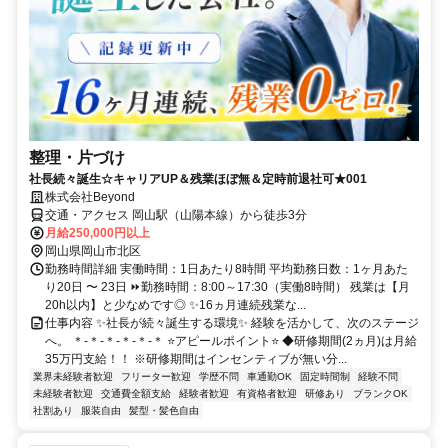
整理・片づけ
社長続々誕生☆キャリアUP＆残業ほぼ無＆定時前退社可★001
株式会社Beyond
交通・アクセス 岡山駅（山陽本線）から徒歩3分
月給250,000円以上
岡山県岡山市北区
勤務時間詳細 実働時間：1日あたり8時間 平均勤務日数：1ヶ月あた
り20日 〜 23日 ⏩勤務時間：8:00～17:30（実働8時間） 残業は【月
20h以内】と少なめです◎ ✨16ヵ月連続残業な...
仕事内容 ✨社長が続々誕生する環境✨ 経験を活かして、次のステージ
へ。 ＊-＊-＊-＊-＊-＊ ⭐アピールポイント⭐ ◆研修期間(2ヵ月)は月給
35万円支給！！ ※研修期間はインセンティブが無い分...
業界未経験者歓迎
フリーター歓迎
学歴不問
車通勤OK
固定時間制
経験不問
未経験者歓迎
交通費全額支給
経験者歓迎
有資格者歓迎
研修あり
ブランクOK
社割あり
服装自由
髪型・髪色自由