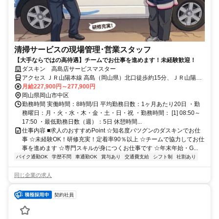
清掃サービスの現場管理･営業スタッフ
【大手ならではの高待遇】チームでお仕事を進めます！未経験歓迎！
ダスキン 高島店サービスマスター
アクセス ＪＲ山陽本線 高島（岡山県）北口徒歩約15分、ＪＲ山陽本
線 西川原徒歩約19分、ＪＲ津山線 法界院徒歩約34分 高島（岡山県）
月給227,900円～277,900円
(ＪＲ山陽本線)北口(約15分)
岡山県岡山市中区
勤務時間 実働時間：8時間/日 平均勤務日数：1ヶ月あたり20日 ・勤
務曜日：月・火・水・木・金・土・日・祝 ・勤務時間： [1] 08:50～
17:50 ・最低勤務日数（週）：5日 休憩時間...
仕事内容 ■求人のおすすめPoint ☆知名度バツグンのダスキンでお仕
事 ☆未経験OK！研修充実！定着率90％以上 ☆チームで協力してお仕
事を進めます ☆専門スキルが身につくお仕事です ☆年末年始・G...
バイク通勤OK
学歴不問
車通勤OK
賞与あり
交通費支給
シフト制
社割あり
同じ企業の求人
契約社員