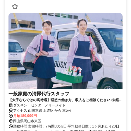
一般家庭の清掃代行スタッフ
【大手ならではの高待遇】理想の働き方、収入をご相談ください♪未経験
歓迎！
ダスキン センダ メリーメイド
アクセス 山陽本線 上道駅 から 車5分
月給180,000円
岡山県岡山市東区
勤務時間 実働時間：7時間30分/日 平均勤務日数：1ヶ月あたり20日