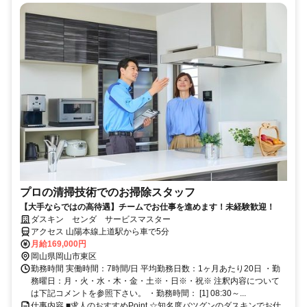
プロの清掃技術でのお掃除スタッフ
【大手ならではの高待遇】チームでお仕事を進めます！未経験歓迎！
ダスキン センダ サービスマスター
アクセス 山陽本線上道駅から車で5分
月給169,000円
岡山県岡山市東区
勤務時間 実働時間：7時間/日 平均勤務日数：1ヶ月あたり20日 ・勤
務曜日：月・火・水・木・金・土※・日※・祝※ 注釈内容について
は下記コメントを参照下さい。 ・勤務時間： [1] 08:30～...
仕事内容 ■求人のおすすめPoint ☆知名度バツグンのダスキンでお仕