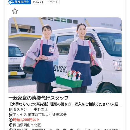
アルバイト・パート
一般家庭の清掃代行スタッフ
【大手ならではの高待遇】理想の働き方、収入をご相談ください♪未経験
歓迎！現在、女性スタッフが多数活躍している職場です！ ペアでの訪問
ダスキン 下中野支店
＆研修もあり先輩と一緒に伺いますので未経験者でも大丈夫です。私達
アクセス 備前西市駅より徒歩10分
と一緒に楽しく働きませんか。
時給1,200円以上
岡山県岡山市北区