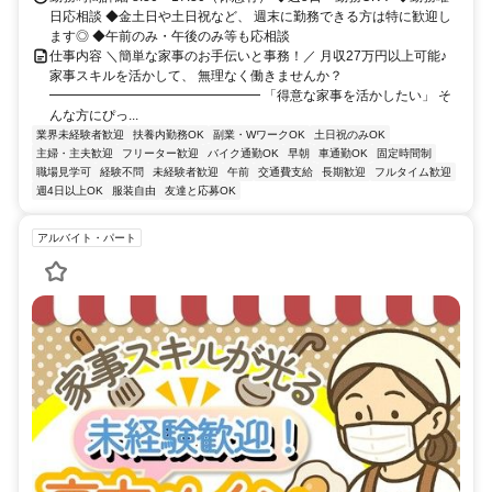
日応相談 ◆金土日や土日祝など、 週末に勤務できる方は特に歓迎し
ます◎ ◆午前のみ・午後のみ等も応相談
仕事内容 ＼簡単な家事のお手伝いと事務！／ 月収27万円以上可能♪
家事スキルを活かして、 無理なく働きませんか？
━━━━━━━━━━━━━━━━ 「得意な家事を活かしたい」 そ
んな方にぴっ...
業界未経験者歓迎
扶養内勤務OK
副業・WワークOK
土日祝のみOK
主婦・主夫歓迎
フリーター歓迎
バイク通勤OK
早朝
車通勤OK
固定時間制
職場見学可
経験不問
未経験者歓迎
午前
交通費支給
長期歓迎
フルタイム歓迎
週4日以上OK
服装自由
友達と応募OK
アルバイト・パート