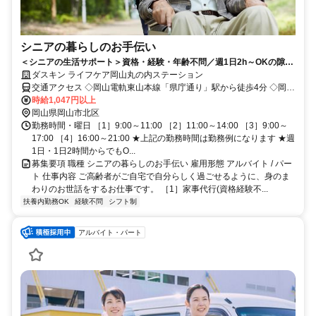
シニアの暮らしのお手伝い
＜シニアの生活サポート＞資格・経験・年齢不問／週1日2h～OKの隙間
パート／家事の経験を活かせます！
ダスキン ライフケア岡山丸の内ステーション
交通アクセス ◇岡山電軌東山本線「県庁通り」駅から徒歩4分 ◇岡山
電軌東山本線「城下」駅から徒歩9分 ◇岡山電軌東山本線「西大寺
時給1,047円以上
町」駅から徒歩9分
岡山県岡山市北区
勤務時間・曜日 ［1］9:00～11:00 ［2］11:00～14:00 ［3］9:00～
17:00 ［4］16:00～21:00 ★上記の勤務時間は勤務例になります ★週
1日・1日2時間からでもO...
募集要項 職種 シニアの暮らしのお手伝い 雇用形態 アルバイト / パー
ト 仕事内容 ご高齢者がご自宅で自分らしく過ごせるように、身のま
わりのお世話をするお仕事です。 ［1］家事代行(資格経験不...
扶養内勤務OK
経験不問
シフト制
アルバイト・パート