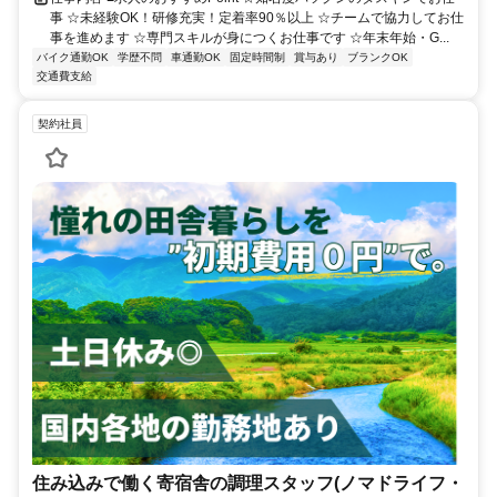
事 ☆未経験OK！研修充実！定着率90％以上 ☆チームで協力してお仕
事を進めます ☆専門スキルが身につくお仕事です ☆年末年始・G...
バイク通勤OK
学歴不問
車通勤OK
固定時間制
賞与あり
ブランクOK
交通費支給
契約社員
住み込みで働く寄宿舎の調理スタッフ(ノマドライフ・