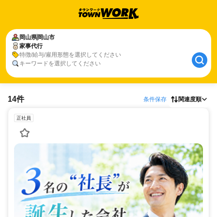
岡山県
岡山市
家事代行
特徴/給与/雇用形態を選択してください
キーワードを選択してください
14件
条件保存
関連度順
正社員