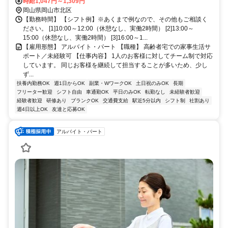
業務が終わればそのまま自宅へ帰宅します。 【事務所（面接地）へ
時給1,047円～1,309円
のアクセス】 ・岡山電気軌道東山本線「県庁通り駅」から徒歩約4分
岡山県岡山市北区
※駅チカ好立地 ・岡山駅から車で10分 ・西大寺駅から西へ車で23分
【勤務時間】 【シフト例】※あくまで例なので、その他もご相談く
・総社駅から南東へ車で40分 ・倉敷駅から東へ車で50分 〇車通勤
ださい。 [1]10:00～12:00（休憩なし、実働2時間） [2]13:00～
OK（マイカー通勤可） 1キロ20円支給させていただいています。 駐
15:00（休憩なし、実働2時間） [3]16:00～1...
車場を使用した場合、実費支給しております 〇駐車場・駐輪場あり
【雇用形態】 アルバイト・パート 【職種】 高齢者宅での家事生活サ
※コインパーキングに一時的に止めていただきますが、後日全額支給
ポート／未経験可 【仕事内容】 1人のお客様に対してチーム制で対応
します
しています。 同じお客様を継続して担当することが多いため、少し
ず...
扶養内勤務OK
週1日からOK
副業・WワークOK
土日祝のみOK
長期
フリーター歓迎
シフト自由
車通勤OK
平日のみOK
転勤なし
未経験者歓迎
経験者歓迎
研修あり
ブランクOK
交通費支給
駅近5分以内
シフト制
社割あり
週4日以上OK
友達と応募OK
アルバイト・パート