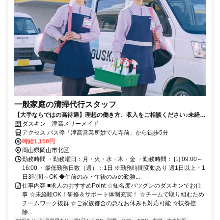
一般家庭の清掃代行スタッフ
【大手ならではの高待遇】理想の働き方、収入をご相談ください♪未経験
歓迎！
ダスキン 津高メリーメイド
アクセス バス停「津高営業所妙でん寺前」から徒歩5分
時給1,150円
岡山県岡山市北区
勤務時間 ・勤務曜日：月・火・水・木・金 ・勤務時間： [1] 09:00～
16:00 ・最低勤務日数（週）：1日 ※勤務時間変動あり 週1日以上・1
日3時間～OK ◆午前のみ・午後のみの勤務...
仕事内容 ■求人のおすすめPoint ☆知名度バツグンのダスキンでお仕
事 ☆未経験OK！研修＆サポート体制充実！ ☆チームで取り組むため
チームワーク抜群 ☆ご家族都合の急なお休みも対応可能 ☆扶養控
除...