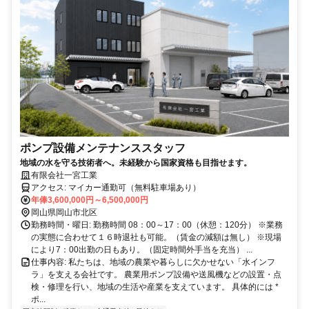
ポンプ設備メンテナンススタッフ
地域の水を守る技術者へ。未経験から国家資格も目指せます。
有限会社一宮工業
アクセス: マイカー通勤可（無料駐車場あり）
年俸3,600,000円～6,500,000円
岡山県岡山市北区
勤務時間・曜日: 勤務時間 08：00～17：00（休憩：120分） ※業務
の実態に合わせて１６時退社も可能。（賃金の減額は無し） ※現場
により7：00出勤の日もあり。（固定時間外手当を充当） ...
仕事内容: 私たちは、地域の農業や暮らしに欠かせない「水インフ
ラ」を支える会社です。 農業用ポンプ設備や送風機などの設置・点
検・修理を行い、地域の生活や産業を支えています。 具体的には *
ポ...