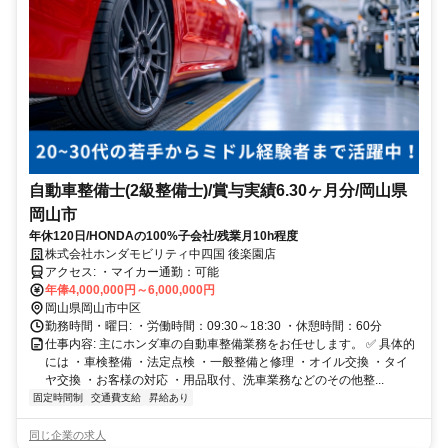
自動車整備士(2級整備士)/賞与実績6.30ヶ月分/岡山県
岡山市
年休120日/HONDAの100%子会社/残業月10h程度
株式会社ホンダモビリティ中四国 後楽園店
アクセス: ・マイカー通勤：可能
年俸4,000,000円～6,000,000円
岡山県岡山市中区
勤務時間・曜日: ・労働時間：09:30～18:30 ・休憩時間：60分
仕事内容: 主にホンダ車の自動車整備業務をお任せします。 ✅ 具体的
には ・車検整備 ・法定点検 ・一般整備と修理 ・オイル交換 ・タイ
ヤ交換 ・お客様の対応 ・用品取付、洗車業務などのその他整...
固定時間制
交通費支給
昇給あり
同じ企業の求人