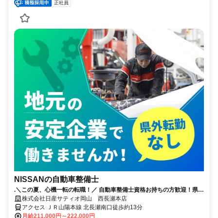
正社員
NISSANの自動車整備士
.＼この夏、心機一転の転職！／ 自動車整備士資格お持ちの方歓迎！県外
への転勤無し！誰もが知る安心な会社！賞与5.2か月支給！（昨年度実
株式会社日産サティオ岡山 西長瀬本店
績）
アクセス ＪＲ山陽本線 北長瀬南口徒歩約13分
月給211,000円～222,000円