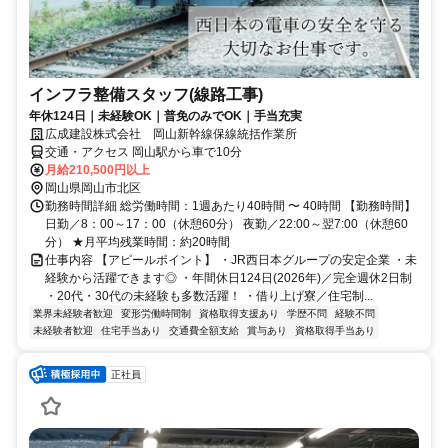
インフラ整備スタッフ(線路工事)
年休124日｜未経験OK｜普免のみでOK｜手当充実
広成建設株式会社 岡山新幹線保線統括作業所
交通・アクセス 岡山駅から車で10分
月給210,500円以上
岡山県岡山市北区
勤務時間詳細 総労働時間：1週あたり40時間 〜 40時間 【勤務時間】
日勤／8：00～17：00（休憩60分） 夜勤／22:00～翌7:00（休憩60
分） ★月平均残業時間：約20時間
仕事内容 【アピールポイント】 ・JR西日本グループの安定企業 ・未
経験から活躍できます◎ ・年間休日124日(2026年)／完全週休2日制
・20代・30代の未経験も多数活躍！ ・借り上げ寮／住宅制...
業界未経験者歓迎
変形労働時間制
資格取得支援あり
学歴不問
経験不問
未経験者歓迎
住宅手当あり
交通費全額支給
賞与あり
資格取得手当あり
正社員