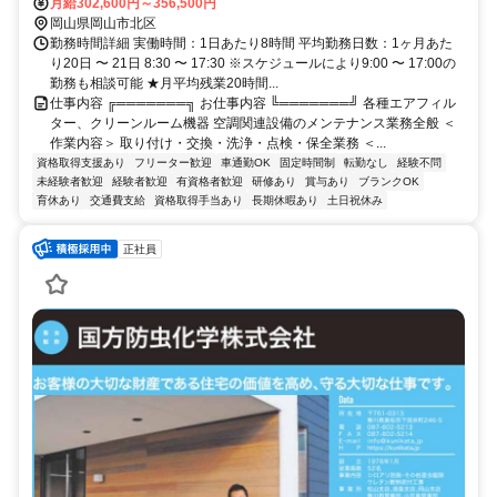
月給302,600円～356,500円
岡山県岡山市北区
勤務時間詳細 実働時間：1日あたり8時間 平均勤務日数：1ヶ月あた
り20日 〜 21日 8:30 〜 17:30 ※スケジュールにより9:00 〜 17:00の
勤務も相談可能 ★月平均残業20時間...
仕事内容 ╔═══════╗ お仕事内容 ╚═══════╝ 各種エアフィル
ター、クリーンルーム機器 空調関連設備のメンテナンス業務全般 ＜
作業内容＞ 取り付け・交換・洗浄・点検・保全業務 ＜...
資格取得支援あり
フリーター歓迎
車通勤OK
固定時間制
転勤なし
経験不問
未経験者歓迎
経験者歓迎
有資格者歓迎
研修あり
賞与あり
ブランクOK
育休あり
交通費支給
資格取得手当あり
長期休暇あり
土日祝休み
正社員