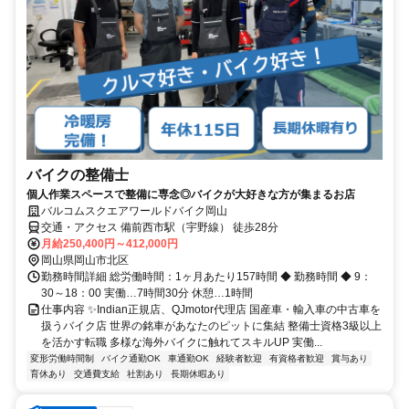
バイクの整備士
個人作業スペースで整備に専念◎バイクが大好きな方が集まるお店
バルコムスクエアワールドバイク岡山
交通・アクセス 備前西市駅（宇野線） 徒歩28分
月給250,400円～412,000円
岡山県岡山市北区
勤務時間詳細 総労働時間：1ヶ月あたり157時間 ◆ 勤務時間 ◆ 9：
30～18：00 実働…7時間30分 休憩…1時間
仕事内容 ✨Indian正規店、QJmotor代理店 国産車・輸入車の中古車を
扱うバイク店 世界の銘車があなたのピットに集結 整備士資格3級以上
を活かす転職 多様な海外バイクに触れてスキルUP 実働...
変形労働時間制
バイク通勤OK
車通勤OK
経験者歓迎
有資格者歓迎
賞与あり
育休あり
交通費支給
社割あり
長期休暇あり