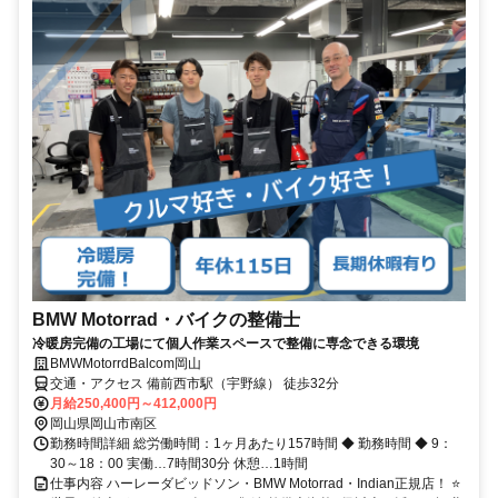
BMW Motorrad・バイクの整備士
冷暖房完備の工場にて個人作業スペースで整備に専念できる環境
BMWMotorrdBalcom岡山
交通・アクセス 備前西市駅（宇野線） 徒歩32分
月給250,400円～412,000円
岡山県岡山市南区
勤務時間詳細 総労働時間：1ヶ月あたり157時間 ◆ 勤務時間 ◆ 9：
30～18：00 実働…7時間30分 休憩…1時間
仕事内容 ハーレーダビッドソン・BMW Motorrad・Indian正規店！ ⭐