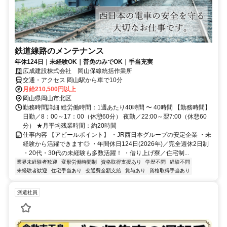
鉄道線路のメンテナンス
年休124日｜未経験OK｜普免のみでOK｜手当充実
広成建設株式会社 岡山保線統括作業所
交通・アクセス 岡山駅から車で10分
月給210,500円以上
岡山県岡山市北区
勤務時間詳細 総労働時間：1週あたり40時間 〜 40時間 【勤務時間】
日勤／8：00～17：00（休憩60分） 夜勤／22:00～翌7:00（休憩60
分） ★月平均残業時間：約20時間
仕事内容 【アピールポイント】 ・JR西日本グループの安定企業 ・未
経験から活躍できます◎ ・年間休日124日(2026年)／完全週休2日制
・20代・30代の未経験も多数活躍！ ・借り上げ寮／住宅制...
業界未経験者歓迎
変形労働時間制
資格取得支援あり
学歴不問
経験不問
未経験者歓迎
住宅手当あり
交通費全額支給
賞与あり
資格取得手当あり
派遣社員