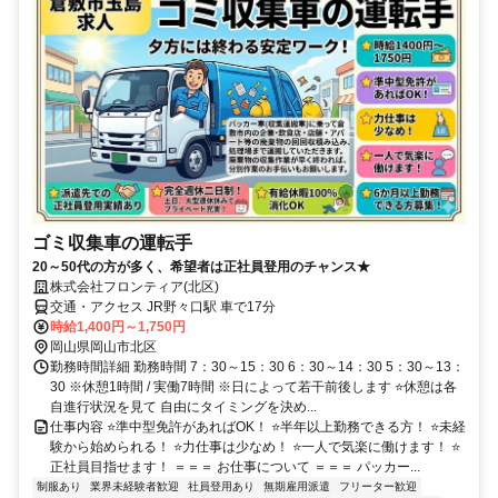
ゴミ収集車の運転手
20～50代の方が多く、希望者は正社員登用のチャンス★
株式会社フロンティア(北区)
交通・アクセス JR野々口駅 車で17分
時給1,400円～1,750円
岡山県岡山市北区
勤務時間詳細 勤務時間 7：30～15：30 6：30～14：30 5：30～13：
30 ※休憩1時間 / 実働7時間 ※日によって若干前後します ⭐休憩は各
自進行状況を見て 自由にタイミングを決め...
仕事内容 ⭐準中型免許があればOK！ ⭐半年以上勤務できる方！ ⭐未経
験から始められる！ ⭐力仕事は少なめ！ ⭐一人で気楽に働けます！ ⭐
正社員目指せます！ ＝＝＝ お仕事について ＝＝＝ パッカー...
制服あり
業界未経験者歓迎
社員登用あり
無期雇用派遣
フリーター歓迎