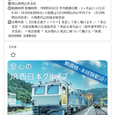
岡山県岡山市北区
勤務時間 実働時間：7時間30分/日 平均勤務日数：1ヶ月あたり21日
9:30～18:00(休憩60分) ※残業は1日1時間以内が平均です （月15時
間以内目安） ※残業代は別途全額支給
仕事内容 ＼【日産正規ディーラー】安定して長く働けます ／ ＊安心
安定 ＊ 日産自動車の正規販売店 ＊昇給＆賞与あり（前年度年間5.2ヶ
月支給） ＊地元密着 ＊ 住み慣れた地元に根づいて働ける ＊快適...
固定時間制
交通費支給
正社員