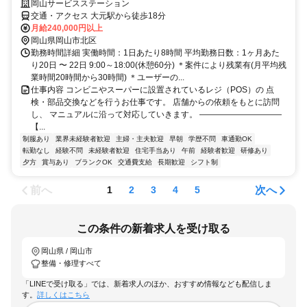
岡山サービスステーション
交通・アクセス 大元駅から徒歩18分
月給240,000円以上
岡山県岡山市北区
勤務時間詳細 実働時間：1日あたり8時間 平均勤務日数：1ヶ月あた
り20日 〜 22日 9:00～18:00(休憩60分) ＊案件により残業有(月平均残
業時間20時間から30時間) ＊ユーザーの...
仕事内容 コンビニやスーパーに設置されているレジ（POS）の 点
検・部品交換などを行うお仕事です。 店舗からの依頼をもとに訪問
し、 マニュアルに沿って対応していきます。 ――――――――――
【...
制服あり
業界未経験者歓迎
主婦・主夫歓迎
早朝
学歴不問
車通勤OK
転勤なし
経験不問
未経験者歓迎
住宅手当あり
午前
経験者歓迎
研修あり
夕方
賞与あり
ブランクOK
交通費支給
長期歓迎
シフト制
前へ
次へ
1
2
3
4
5
この条件の新着求人を受け取る
岡山県 / 岡山市
整備・修理すべて
「LINEで受け取る」では、新着求人のほか、おすすめ情報なども配信しま
す。
詳しくはこちら