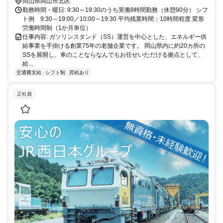
岡山県岡山市北区
勤務時間・曜日: 9:30～19:30のうち実働8時間勤務（休憩90分） シフ
ト例 9:30～19:00／10:00～19:30 平均残業時間：10時間程度 変形
労働時間制（1か月単位）
仕事内容: ガソリンスタンド（SS）運営を中心とした、エネルギー供
給事業を手掛ける創業75年の老舗企業です。 岡山県内に約20カ所の
SSを展開し、車のことならなんでもお任せいただける拠点として、
給...
交通費支給
シフト制
昇給あり
正社員