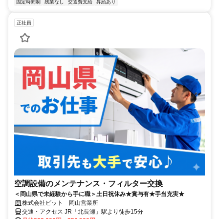
固定時間制
残業なし
交通費支給
昇給あり
正社員
空調設備のメンテナンス・フィルター交換
＜岡山県で未経験から手に職＞土日祝休み★賞与有★手当充実★
株式会社ビット 岡山営業所
交通・アクセス JR「北長瀬」駅より徒歩15分