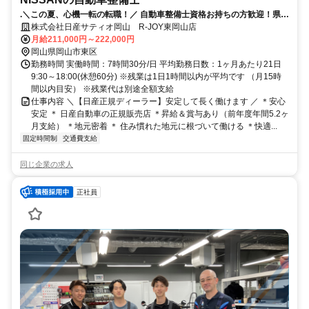
.＼この夏、心機一転の転職！／ 自動車整備士資格お持ちの方歓迎！県外
への転勤無し！誰もが知る安心な会社！賞与5.2か月支給！（昨年度実
株式会社日産サティオ岡山 R-JOY東岡山店
績）
月給211,000円～222,000円
岡山県岡山市東区
勤務時間 実働時間：7時間30分/日 平均勤務日数：1ヶ月あたり21日
9:30～18:00(休憩60分) ※残業は1日1時間以内が平均です （月15時
間以内目安） ※残業代は別途全額支給
仕事内容 ＼【日産正規ディーラー】安定して長く働けます ／ ＊安心
安定 ＊ 日産自動車の正規販売店 ＊昇給＆賞与あり（前年度年間5.2ヶ
月支給） ＊地元密着 ＊ 住み慣れた地元に根づいて働ける ＊快適...
固定時間制
交通費支給
同じ企業の求人
正社員