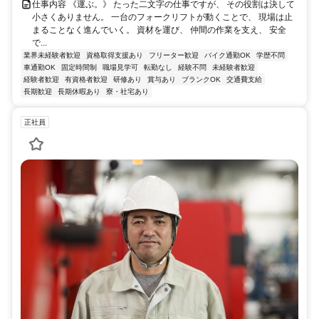
仕事内容 《運ぶ。》 たった二文字の仕事ですが、 その役割は決して
小さくありません。 一台のフォークリフトが動くことで、 現場は止
まることなく進んでいく。 資材を運び、 仲間の作業を支え、 安全
で...
業界未経験者歓迎
資格取得支援あり
フリーター歓迎
バイク通勤OK
学歴不問
車通勤OK
固定時間制
職場見学可
転勤なし
経験不問
未経験者歓迎
経験者歓迎
有資格者歓迎
研修あり
賞与あり
ブランクOK
交通費支給
長期歓迎
長期休暇あり
寮・社宅あり
正社員