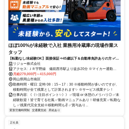
ほぼ100%が未経験で入社 業務用冷蔵庫の現場作業ス
タッフ
【転勤なし/未経験OK】面接保証⇒45歳以下＆自動車免許ありの方 ✅応
募から採用まで最短1週間✅業界シェアトップ企業
リジョー株式会社
アクセス: ＪＲ宇野線 備前西市駅より徒歩20分 ※マイカー通勤
OK（無料駐車場あり）
月給279,000円～415,000円
岡山県岡山市南区
勤務時間・曜日: 定時 08：15～17：30 ※移動時間が多いのですが、
移動時間が全て残業として計算されます✨ ※サービス残業ナシ！
仕事内容: 《《✨注目ポイント✨》》 ✅現場 or 休憩のメリハリ◎ ✅️未
経験歓迎！皆で育てる社風 ✅️動画マニュアルあり！研修充実 ✅️転勤な
し ✅️残業代完全支給※移動時間も✌ ✅️賞与あり...
変形労働時間制
交通費支給
昇給あり
正社員