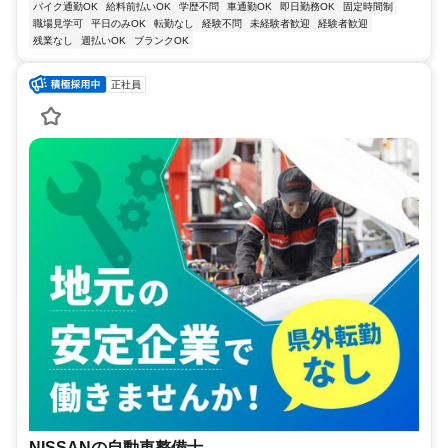
バイク通勤OK
給料前払いOK
学歴不問
車通勤OK
即日勤務OK
固定時間制
職場見学可
平日のみOK
転勤なし
経験不問
未経験者歓迎
経験者歓迎
残業なし
週払いOK
ブランクOK
正社員
NISSANの自動車整備士