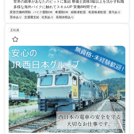
世界の銘車があなたのピットに集結 整備士資格3級以上を活かす転職
多様な海外バイクに触れてスキルUP 実働8時間でオ...
変形労働時間制
バイク通勤OK
車通勤OK
経験者歓迎
有資格者歓迎
賞与あり
育休あり
交通費支給
社割あり
長期休暇あり
正社員