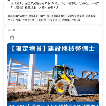
現場施工】完全未経験から年収1000万円可／基本給30万保証／入社2
年で部長昇格実績あり／選べる働き方
━━━━━━━━━━━━━━━...
業界未経験者歓迎
学歴不問
経験不問
未経験者歓迎
交通費全額支給
研修あり
ブランクOK
交通費支給
長期歓迎
シフト制
ピアスOK
ひげOK
正社員