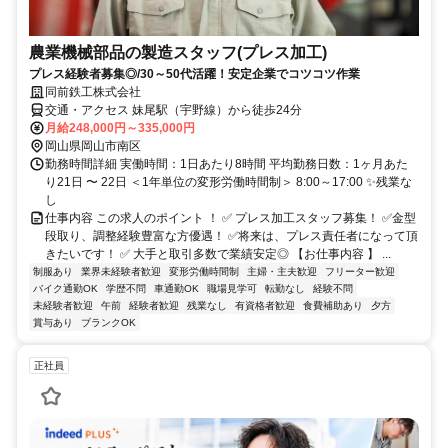
農業機械部品の製造スタッフ(プレス加工)
プレス経験者募集◎/30～50代活躍！安定企業でコツコツ作業
同前鉄工株式会社
交通・アクセス 妹尾駅（宇野線）から徒歩24分
月給248,000円～335,000円
岡山県岡山市南区
勤務時間詳細 実働時間：1日あたり8時間 平均勤務日数：1ヶ月あた
り21日 〜 22日 ＜1年単位の変形労働時間制＞ 8:00～17:00 ✨残業な
し
仕事内容 この求人のポイント ！ ✅ プレス加工スタッフ募集！ ✅金型
段取り、調整経験豊富な方優遇！ ✅将来は、プレス責任者になって頂
きたいです！ ✅ 大手と取引多数で業績安定◎ 【お仕事内容 】 ...
制服あり
業界未経験者歓迎
変形労働時間制
主婦・主夫歓迎
フリーター歓迎
バイク通勤OK
学歴不問
車通勤OK
職場見学可
転勤なし
経験不問
未経験者歓迎
午前
経験者歓迎
残業なし
有資格者歓迎
食費補助あり
夕方
賞与あり
ブランクOK
正社員