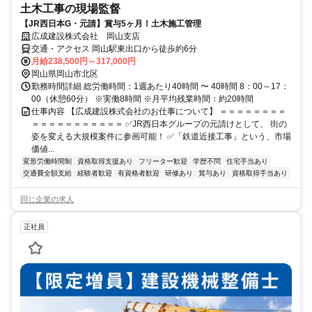
土木工事の現場監督
【JR西日本G・元請】賞与5ヶ月！土木施工管理
広成建設株式会社 岡山支店
交通・アクセス 岡山駅東出口から徒歩約6分
月給238,500円～317,000円
岡山県岡山市北区
勤務時間詳細 総労働時間：1週あたり40時間 〜 40時間 8：00～17：
00（休憩60分） ※実働8時間 ※月平均残業時間：約20時間
仕事内容 【広成建設株式会社のお仕事について】 ＝＝＝＝＝＝＝＝
＝＝＝＝＝＝＝＝＝＝＝ ✅JR西日本グループの元請けとして、 街の
姿を変える大規模案件に参画可能！ ✅「鉄道近接工事」という、市場
価値...
変形労働時間制
資格取得支援あり
フリーター歓迎
学歴不問
住宅手当あり
交通費全額支給
経験者歓迎
有資格者歓迎
研修あり
賞与あり
資格取得手当あり
同じ企業の求人
正社員