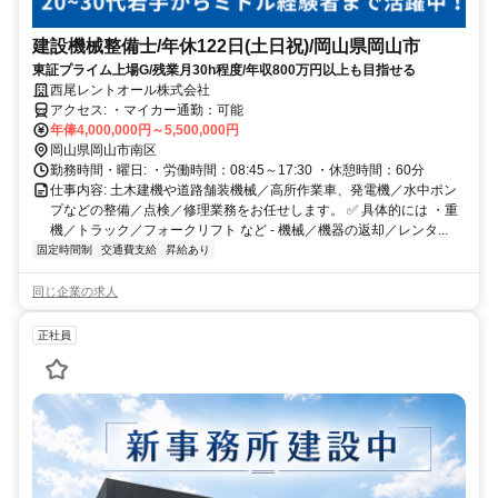
建設機械整備士/年休122日(土日祝)/岡山県岡山市
東証プライム上場G/残業月30h程度/年収800万円以上も目指せる
西尾レントオール株式会社
アクセス: ・マイカー通勤：可能
年俸4,000,000円～5,500,000円
岡山県岡山市南区
勤務時間・曜日: ・労働時間：08:45～17:30 ・休憩時間：60分
仕事内容: 土木建機や道路舗装機械／高所作業車、発電機／水中ポン
プなどの整備／点検／修理業務をお任せします。 ✅ 具体的には ・重
機／トラック／フォークリフト など - 機械／機器の返却／レンタ...
固定時間制
交通費支給
昇給あり
同じ企業の求人
正社員