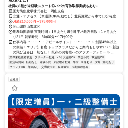
社員の8割が未経験スタート◎パパの育休取得実績もあり♪
国方防虫化学株式会社 岡山支店
交通・アクセス 【車通勤OK/転勤なし】北長瀬駅から車で10分程度
月給210,000円～375,000円
岡山県岡山市北区
勤務時間詳細 実働時間：1日あたり8時間 平均勤務日数：1ヶ月あた
り21日 就業時間：8時00分〜17時00分
仕事内容 ＊‥‥＊‥ アピールポイント ‥＊‥‥＊ ✨ 創業45年以上
の実績！エリア知名度 トップクラスだからご案内もしやすい♪ ✨ 新規
の飛び込みは一切なし！ 既存のお客様へのアフターフォロー ✨ ...
業界未経験者歓迎
フリーター歓迎
バイク通勤OK
学歴不問
車通勤OK
固定時間制
転勤なし
経験不問
未経験者歓迎
午前
研修あり
夕方
賞与あり
ブランクOK
育休あり
交通費支給
長期歓迎
長期休暇あり
正社員