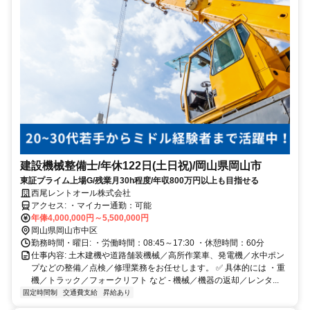
建設機械整備士/年休122日(土日祝)/岡山県岡山市
東証プライム上場G/残業月30h程度/年収800万円以上も目指せる
西尾レントオール株式会社
アクセス: ・マイカー通勤：可能
年俸4,000,000円～5,500,000円
岡山県岡山市中区
勤務時間・曜日: ・労働時間：08:45～17:30 ・休憩時間：60分
仕事内容: 土木建機や道路舗装機械／高所作業車、発電機／水中ポン
プなどの整備／点検／修理業務をお任せします。 ✅ 具体的には ・重
機／トラック／フォークリフト など - 機械／機器の返却／レンタ...
固定時間制
交通費支給
昇給あり