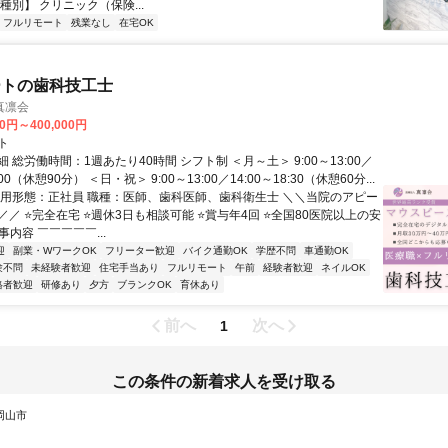
種別】 クリニック（保険...
フルリモート
残業なし
在宅OK
ートの歯科技工士
真凛会
00円～400,000円
ト
 総労働時間：1週あたり40時間 シフト制 ＜月～土＞ 9:00～13:00／
:00（休憩90分） ＜日・祝＞ 9:00～13:00／14:00～18:30（休憩60分...
雇用形態：正社員 職種：医師、歯科医師、歯科衛生士 ＼＼当院のアピー
／ ⭐完全在宅 ⭐週休3日も相談可能 ⭐賞与年4回 ⭐全国80医院以上の安
事内容 ￣￣￣￣￣...
迎
副業・WワークOK
フリーター歓迎
バイク通勤OK
学歴不問
車通勤OK
験不問
未経験者歓迎
住宅手当あり
フルリモート
午前
経験者歓迎
ネイルOK
格者歓迎
研修あり
夕方
ブランクOK
育休あり
前へ
次へ
1
この条件の新着求人を受け取る
 岡山市