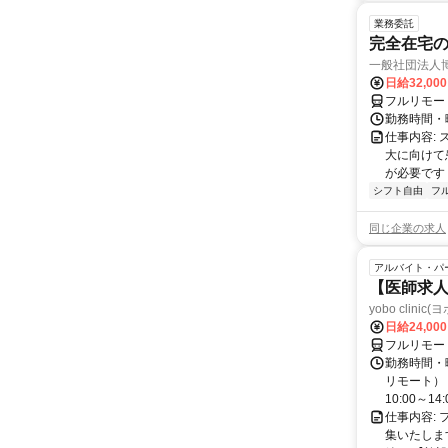
業務委託
完全在宅
一般社団法人
日給32,00
フルリモー
勤務時間・曜
仕事内容:
大に向けて
が必要です！
シフト自由
フ
同じ企業の求人
アルバイト・パ
【医師求人
yobo clini
日給24,00
フルリモー
勤務時間・曜
リモート） 
10:00～14:0
仕事内容:
集いたしま