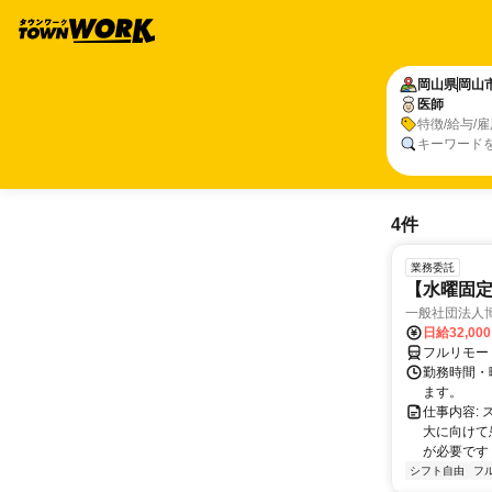
岡山県
岡山
医師
特徴/給与/
キーワード
4件
業務委託
【水曜固
一般社団法人
日給32,00
フルリモー
勤務時間・曜
ます。
仕事内容:
大に向けて
が必要です！
シフト自由
フ