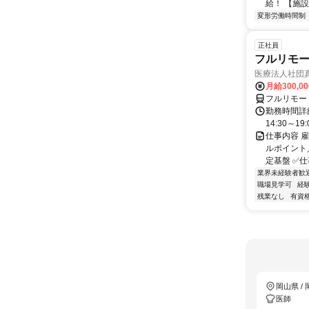
給！ 【施設
変形労働時間制
正社員
フルリモ
医療法人社団
月給300,0
フルリモー
勤務時間詳細
14:30～19
仕事内容 
ルポイント／
定基盤 ✅仕
業界未経験者歓
職場見学可
経
残業なし
有資
岡山県 /
医師