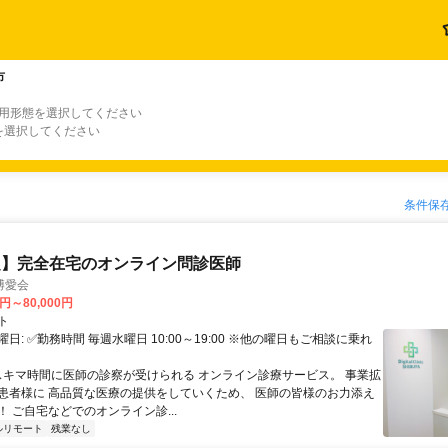
市
雇用形態を選択してください
を選択してください
条件保
定】完全在宅のオンライン問診医師
博愛会
0円～80,000円
ト
日: ✅勤務時間 毎週水曜日 10:00～19:00 ※他の曜日もご相談に乗れ
 スキマ時間に医師の診察が受けられる オンライン診療サービス。 事業拡
患者様に 高品質な医療の提供をしていくため、 医師の皆様のお力添え
 ご自宅などでのオンライン診...
ルリモート
残業なし