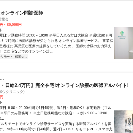
のオンライン問診医師
博愛会
0円～80,000円
ト
日: ✅勤務時間 10:00～19:00 ※平日入れる方は大歓迎 ※週0勤務も可
 スキマ時間に医師の診察が受けられる オンライン診療サービス。 事業拡
患者様に 高品質な医療の提供をしていくため、 医師の皆様のお力添え
 ご自宅などでのオンライン診...
ルリモート
残業なし
ート
・日給2.4万円】完全在宅!オンライン診療の医師アルバイト!
c(ヨボウクリニック)
0円
ト
日: 9:00～21:00の間で1日4時間、週2日～勤務OK！ 在宅勤務（フル
※平日のみ勤務可！ ※土日勤務可能な方歓迎！ ＜例＞9:00～13:00、
...
 フルリモートでオンライン診療サービスを実施する医師アルバイトを募
す。 9時～21時の間で1日4時間、週2日～OK！ リモートPC・スマホ支