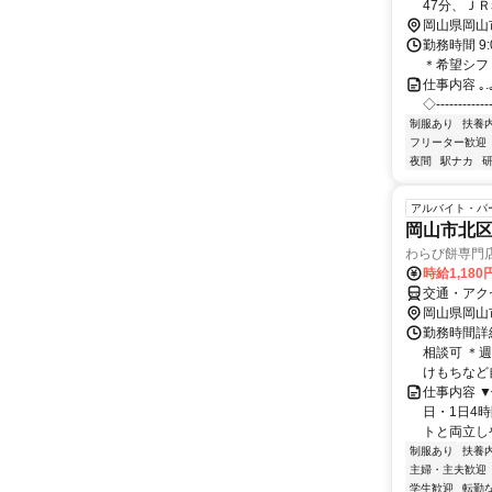
47分、Ｊ
岡山県岡山
勤務時間 9
＊希望シフ
仕事内容 ｡.｡:+
◇‐‐‐‐‐‐
制服あり
扶養
フリーター歓迎
夜間
駅ナカ
アルバイト・パ
岡山市北区
わらび餅専門
時給1,18
交通・アク
岡山県岡山
勤務時間詳細 
相談可 ＊週
けもちなど自.
仕事内容 
日・1日4
トと両立しや
制服あり
扶養
主婦・主夫歓迎
学生歓迎
転勤