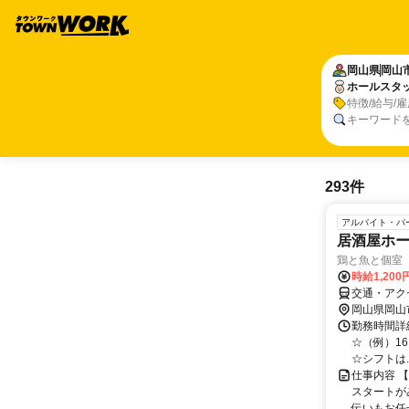
岡山県
岡山
ホールスタ
特徴/給与/
キーワード
293件
アルバイト・パ
居酒屋ホ
鶏と魚と個室
時給1,200
交通・アク
岡山県岡山
勤務時間詳細
☆（例）16：
☆シフトは..
仕事内容 
スタートが
伝いもお任せ