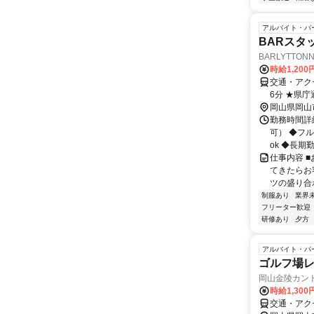
アルバイト・パ
BARスタ
BARLYTTON
時給1,200
交通・アク
6分 ★県
岡山県岡山
勤務時間詳細
可） ◆フ
ok ◆長期
仕事内容 
てきたらお
ツの盛り合わ
制服あり
業界
フリーター歓迎
研修あり
夕方
アルバイト・パ
ゴルフ場
岡山金陵カン
時給1,30
交通・アク