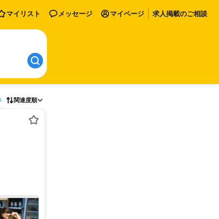
マイリスト
メッセージ
マイページ
求人掲載のご相談
存
関連度順