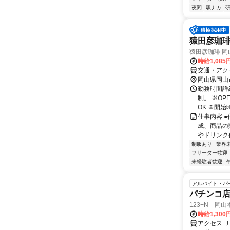
夜間
駅ナカ
猿田彦珈琲
猿田彦珈琲 岡山
時給1,08
交通・アク
岡山県岡山
勤務時間詳細
制。 ※O
OK ※開始
仕事内容 
成、商品の
やドリンク
制服あり
業界
フリーター歓迎
未経験者歓迎
アルバイト・パ
パチンコ
123+N 岡山
時給1,300
アクセス 