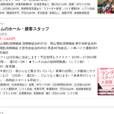
未経験者歓迎
扶養内勤務OK
社員登用あり
週1日からOK
副業・WワークOK
K
土日祝のみOK
資格取得支援あり
フリーター歓迎
バイク通勤OK
シフト自由
OK
職場見学可
平日のみOK
学生歓迎
転勤なし
経験不問
未経験者歓迎
ート
イムのホール・接客スタッフ
浜野店
円～1,625円
岡山電軌清輝橋線 清輝橋徒歩約37分、岡山電軌清輝橋線 東中央町徒歩約
電軌清輝橋線 大雲寺前徒歩約45分 県道40号線沿い ☆車バイク通勤OK!!
市南区
フトは10日毎に決定します！予定管理もラクラク！ 10:00～17:00の間
時間～、週2日～OK！ ★ランチのみの短時間勤務♪ 《シフト例》 ・
:00（保育園...
＼午前だけ・昼からなど働き方いろいろ／ 家事の合間に／夕飯前にサク
にも◎ 「1日3h～・週2日～」でムリなく働けます♪ ？来来亭の“いいト
♪ ・高時給スタート＆昇給ス...
内勤務OK
社員登用あり
副業・WワークOK
1日4時間以内OK
土日祝のみOK
バイク通勤OK
シフト自由
学歴不問
車通勤OK
平日のみOK
未経験者歓迎
迎
ブランクOK
交通費支給
長期歓迎
週2・3日からOK
シフト制
ート