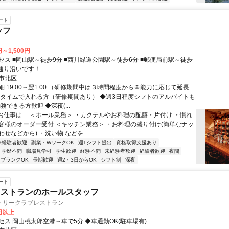
ート
ッフ
N
円～1,500円
セス ■岡山駅～徒歩9分 ■西川緑道公園駅～徒歩6分 ■郵便局前駅～徒歩
庁通り沿いです！
市北区
 19:00～翌1:00 （研修期間中は３時間程度から※能力に応じて延長
ルタイムで入れる方（研修期間あり） ◆週3日程度シフトのアルバイトも
勤務できる方歓迎 ◆深夜(...
■お仕事は… ＜ホール業務＞ ・カクテルやお料理の配膳・片付け ・慣れ
客様のオーダー受付 ＜キッチン業務＞ ・お料理の盛り付け(簡単なナッ
せなどから) ・洗い物 などを...
未経験者歓迎
副業・WワークOK
週1シフト提出
資格取得支援あり
学歴不問
職場見学可
学生歓迎
経験不問
未経験者歓迎
経験者歓迎
夜間
ブランクOK
長期歓迎
週2・3日からOK
シフト制
深夜
ート
レストランのホールスタッフ
トリークラブレストラン
0円以上
セス 岡山桃太郎空港～車で5分 ◆車通勤OK(駐車場有)