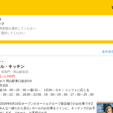
市
ッフ
雇用形態を選択してください
を選択してください
条件保
ート
ール・キッチン
 笑衛門 岡山駅前店
円～1,700円
セス 岡山駅東口徒歩5分
市北区
 16：00～25：00 ☆週1日～、1日3h～ＯＫ！ ☆シフトに応じる
30～22：30、18:00～22:00、19：00～24：00、17：00～25：00
.
【2026年8月10日オープンのタートルグループ新店舗でのお仕事です】
みんな一緒だから安心♪ ホールのお仕事をメインに、キッチンでのお手
します。 □ホール…お客様のお出...