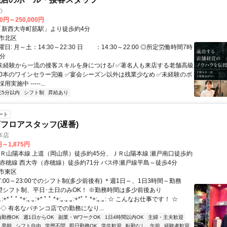
の
00円～250,000円
クセス: 「新西大寺町筋駅」より徒歩約4分
市北区
日: 月～土：14:30～22:30 日 ：14:30～22:00 ◎所定労働時間7時
0分
 \未経験から一流の接客スキルを身につける/ ✅著名人も来店する老舗高級
,000本のワインセラー完備 ✅宴会シーズン以外は残業少なめ ✅未経験のポ
実施中 -----...
近5分以内
シフト制
昇給あり
ート
フロアスタッフ(遅番)
本店
円～1,875円
ＪＲ山陽本線 上道（岡山県）徒歩約45分、ＪＲ山陽本線 瀬戸南口徒歩約
Ｒ赤穂線 西大寺（赤穂線）徒歩約71分 バス停瀬戸線平島～徒歩4分
市東区
7:00～23:00でのシフト制(多少前後有) ＊週1日～、1日3時間～勤務
希望シフト制、平日･土日のみOK！ ※勤務時間は多少前後あり
* ﾟ ﾟ *+:｡.｡:+* ﾟ ﾟ *+:｡.｡.｡:+*ﾟ ﾟ *+:｡.｡: ☆ こんなお仕事です！ ☆
‐‐‐‐‐‐‐◇ 有名なパチンコ店での勤務になり...
内勤務OK
週1日からOK
副業・WワークOK
1日4時間以内OK
主婦・主夫歓迎
早朝
シフト自由
学歴不問
即日勤務OK
学生歓迎
転勤なし
午前
経験者歓迎