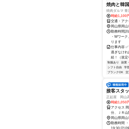
焼肉と韓
焼肉ダルマ 青
時給1,10
交通・アク
岡山県岡山
勤務時間詳細
・Wワーク
ります
仕事内容 
過ぎなければ
給！（規定有
制服あり
副業
シフト自由
学
ブランクOK
交
接客スタ
正起屋 岡山
時給1,05
アクセス 
分、ＪＲ山
岡山県岡山
勤務時間 ・
19:30 [2