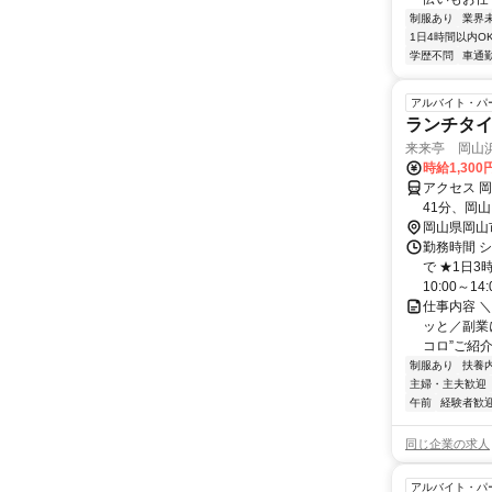
制服あり
業界
1日4時間以内O
学歴不問
車通勤
アルバイト・パ
ランチタ
来来亭 岡山
時給1,300
アクセス 
41分、岡山
岡山県岡山
勤務時間 シ
で ★1日3
10:00～14
仕事内容 
ッと／副業
コロ”ご紹介
制服あり
扶養
主婦・主夫歓迎
午前
経験者歓
同じ企業の求人
アルバイト・パ