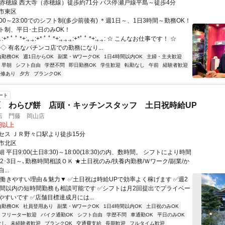
Ｒ赤穂線 西大寺（赤穂線）徒歩約71分 バス停瀬戸線平島～徒歩4分
市東区
:00～23:00でのシフト制(多少前後有) ＊週1日～、1日3時間～勤務OK！
ト制、平日･土日のみOK！
* ﾟ ﾟ *+:｡.｡:+* ﾟ ﾟ *+:｡.｡.｡:+*ﾟ ﾟ *+:｡.｡: ☆ こんなお仕事です！ ☆
‐‐‐‐‐‐‐◇ 有名なパチンコ店での勤務になり...
内勤務OK
週1日からOK
副業・WワークOK
1日4時間以内OK
主婦・主夫歓迎
早朝
シフト自由
学歴不問
即日勤務OK
学生歓迎
転勤なし
午前
経験者歓迎
研修あり
夕方
ブランクOK
ート
 わらび餅 店頭・キッチンスタッフ 土日祝時給UP
店 門藤 岡山店
0円以上
セス ＪＲ野々口駅より徒歩15分
市北区
平日9:00(土日8:30)～18:00(18:30)の内、数時間。 シフトにより時間
2･3日～､勤務時間相談ＯＫ ★土日祝のみ/扶養内勤務/Ｗワーク/副業/か
..
▼働きやすい理由＆魅力▼ ✅土日祝は時給UPで効率よく稼げます ✅週2
時間以内の短時間勤務も相談可能です ✅シフトは月2回提出でプライベー
すいです ✅店舗目標達成月には...
内勤務OK
社員登用あり
副業・WワークOK
1日4時間以内OK
土日祝のみOK
フリーター歓迎
バイク通勤OK
シフト自由
学歴不問
車通勤OK
平日のみOK
なし
未経験者歓迎
ブランクOK
交通費支給
長期歓迎
フルタイム歓迎