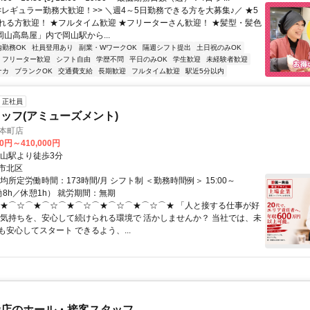
<レギュラー勤務大歓迎！>> ＼週4～5日勤務できる方を大募集♪／ ★5
れる方歓迎！ ★フルタイム歓迎 ★フリーターさん歓迎！ ★髪型・髪色
岡山高島屋」内で岡山駅から...
内勤務OK
社員登用あり
副業・WワークOK
隔週シフト提出
土日祝のみOK
フリーター歓迎
シフト自由
学歴不問
平日のみOK
学生歓迎
未経験者歓迎
ナカ
ブランクOK
交通費支給
長期歓迎
フルタイム歓迎
駅近5分以内
正社員
ッフ(アミューズメント)
山本町店
00円～410,000円
岡山駅より徒歩3分
市北区
均所定労働時間：173時間/月 シフト制 ＜勤務時間例＞ 15:00～
実働8h／休憩1h） 就労期間：無期
 ★⌒☆⌒★⌒☆⌒★⌒☆⌒★⌒☆⌒★⌒☆⌒★ 「人と接する仕事が好
の気持ちを、安心して続けられる環境で 活かしませんか？ 当社では、未
安心してスタート できるよう、...
焼店のホール・接客スタッフ