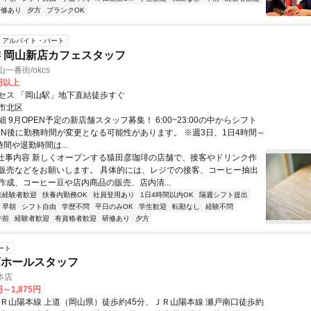
研修あり
夕方
ブランクOK
アルバイト・パート
 岡山新店カフェスタッフ
一番街/okcs
5円以上
セス 「岡山駅」地下直結徒歩すぐ
市北区
 9月OPEN予定の新店舗スタッフ募集！ 6:00~23:00の中からシフト
PEN後に勤務時間が変更となる可能性があります。 ※週3日、1日4時間～
時間や退勤時間は...
●仕事内容 新しくオープンする猿田彦珈琲の店舗で、接客やドリンク作
販売などをお願いします。 具体的には、レジでの接客、コーヒー抽出
作成、コーヒー豆や店内商品の販売、店内清...
未経験者歓迎
扶養内勤務OK
社員登用あり
1日4時間以内OK
隔週シフト提出
早朝
シフト自由
学歴不問
平日のみOK
学生歓迎
転勤なし
経験不問
午前
経験者歓迎
有資格者歓迎
研修あり
夕方
ート
店ホールスタッフ
本店
円～1,875円
ＪＲ山陽本線 上道（岡山県）徒歩約45分、ＪＲ山陽本線 瀬戸南口徒歩約