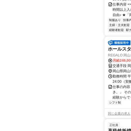
仕事内容 <
時間以上入
自由♪ ★「
制服あり
扶養
主婦・主夫歓迎
経験者歓迎
駅
ホールスタ
REGALO 岡
月給246,0
交通手段 
岡山県岡山
勤務時間 平
24:00（
仕事の内容
き。」 そ
経験からでも
シフト制
同じ企業の求人
正社員
高級鉄板