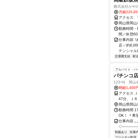
株式会社かや
月給220,0
ア
岡山県岡山
勤務時間・曜
間／休憩6
仕事内容:
店 ✅約6
テンシャル採用
交通費支給
駅
アルバイト・パ
パチンコ店
123+N 岡山
時給1,400
アクセス 
47分、Ｊ
岡山県岡山
勤務時間 1
OK！ ＊
仕事内容 ｡.｡:+
◇‐‐‐‐‐‐
制服あり
扶養
フリーター歓迎