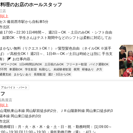
国料理のお店のホールスタッフ
江店
0円以上
セス 備前西市駅から自転車5分
市北区
 17:00～22:30 1日4時間～、週2日～OK ・土日のみOK ・シフト自由
、副業OK ・学生さんはテスト期間中などのシフトは柔軟に対応してお
✅まかない無料（リクエストOK！） ✅髪型髪色自由 （ネイルOK ※派手
） ✅高校生OK！ 週2日～、1日4h～OK ✅土日は時給とは別に 手当支
） |◤ お仕事内容...
・WワークOK
1日4時間以内OK
土日祝のみOK
フリーター歓迎
バイク通勤OK
歴不問
車通勤OK
学生歓迎
転勤なし
未経験者歓迎
夜間
研修あり
夕方
通費支給
まかないあり
長期歓迎
週2・3日からOK
アルバイト・パート
ッフ
高島屋店
0円以上
岡山電軌東山本線 岡山駅前徒歩約2分、ＪＲ山陽新幹線 岡山東口徒歩約3
陽本線 岡山東口徒歩約3分
市北区
勤務曜日：月・火・水・木・金・土・日・祝 ・勤務時間： [1] 09:00～
] 09:00～19:30 [3] 11:00～19:30 ・最低勤務日数（週）：4日 シ...