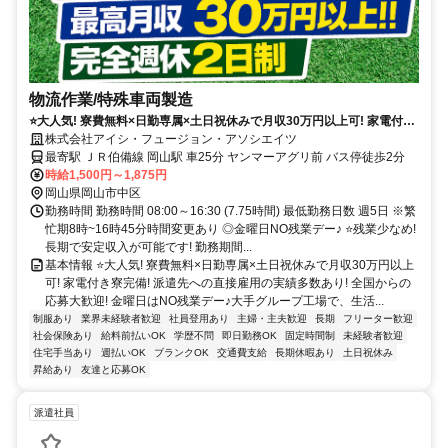
物流作業/特殊車両製造
⭐大人気! 寮費無料×日勤専属×土日祝休みで月収30万円以上可! 家電付き
寮完備! 派遣先への直接雇用の実績多数あり!
株式会社アイシ・フュージョン・アソシエイツ
最寄駅 ＪＲ伯備線 岡山駅 車25分 ヤンマーアグリ前 バス停徒歩2分
時給1,500円～1,875円
岡山県岡山市中区
勤務時間 勤務時間 08:00～16:30 (7.75時間) 最低勤務日数 週5日 ※繁
忙期8時~16時45分時間変更あり ◎金曜日NO残業デー♪ ⭐残業少なめ!
長期で安定収入が可能です! 勤務期間...
基本情報 ⭐大人気! 寮費無料×日勤専属×土日祝休みで月収30万円以上
可! 家電付き寮完備! 派遣先への直接雇用の実績多数あり! 全国からの
応募大歓迎! 金曜日はNO残業デー♪大手グループ工場で、生活...
制服あり
業界未経験者歓迎
社員登用あり
主婦・主夫歓迎
長期
フリーター歓迎
社会保険あり
給料前払いOK
学歴不問
即日勤務OK
固定時間制
未経験者歓迎
住宅手当あり
週払いOK
ブランクOK
交通費支給
長期休暇あり
土日祝休み
昇給あり
友達と応募OK
派遣社員