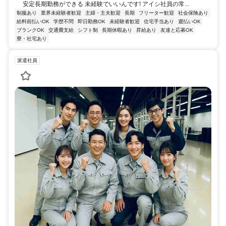
安定長期勤務ができる 未経験でいいんです! アイシ社員の常...
制服あり
業界未経験者歓迎
主婦・主夫歓迎
長期
フリーター歓迎
社会保険あり
給料前払いOK
学歴不問
即日勤務OK
未経験者歓迎
住宅手当あり
週払いOK
ブランクOK
交通費支給
シフト制
長期休暇あり
昇給あり
友達と応募OK
寮・社宅あり
派遣社員