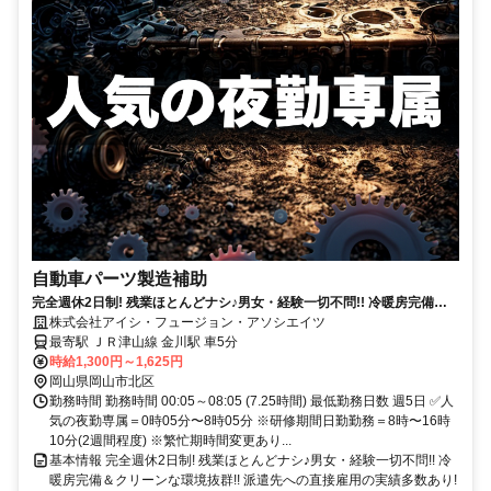
自動車パーツ製造補助
完全週休2日制! 残業ほとんどナシ♪男女・経験一切不問!! 冷暖房完備＆
クリーンな環境抜群!! 派遣先への直接雇用の実績多数あり! 安定長期勤務
株式会社アイシ・フュージョン・アソシエイツ
ができる
最寄駅 ＪＲ津山線 金川駅 車5分
時給1,300円～1,625円
岡山県岡山市北区
勤務時間 勤務時間 00:05～08:05 (7.25時間) 最低勤務日数 週5日 ✅人
気の夜勤専属＝0時05分〜8時05分 ※研修期間日勤勤務＝8時〜16時
10分(2週間程度) ※繁忙期時間変更あり...
基本情報 完全週休2日制! 残業ほとんどナシ♪男女・経験一切不問!! 冷
暖房完備＆クリーンな環境抜群!! 派遣先への直接雇用の実績多数あり!