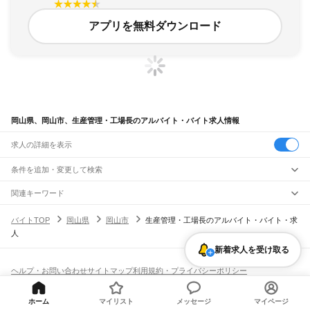
アプリを無料ダウンロード
岡山県、岡山市、生産管理・工場長のアルバイト・バイト求人情報
求人の詳細を表示
条件を追加・変更して検索
市区町村を追加・変更
関連キーワード
岡山県 岡山市 製造・工場 食品
岡山県 岡山市 製造・工場 スーパー
岡山県
駅を追加・変更
バイトTOP
岡山県
岡山市
生産管理・工場長のアルバイト・バイト・求
岡山県 製造・工場 農業
岡山県 岡山市 製造業
岡山県 岡山市 工場正社員
岡山県
すべて
人
岡山市
すべて
職種を追加・変更
JR山陽本線(姫路～岡山)
北区
中区
東区
南区
新着求人を受け取る
三石駅
吉永駅
和気駅
熊山駅
万富駅
瀬戸駅
上道駅
東岡山駅
高島駅
西川原駅
岡山駅
飲食・フードサービス
倉敷市
津山市
玉野市
笠岡市
井原市
総社市
高梁市
新見市
備前市
瀬戸内市
赤磐市
特徴を追加・変更
飲食・フードサービス
すべて
ヘルプ・お問い合わせ
サイトマップ
利用規約・プライバシーポリシー
JR山陽本線(岡山～三原)
真庭市
美作市
浅口市
和気郡
都窪郡
浅口郡
小田郡
真庭郡
苫田郡
勝田郡
英田郡
ホールスタッフ
キッチンスタッフ
皿洗い・洗い場
精肉・鮮魚加工
給食調理
人気
[企業]求人広告の掲載相談
岡山駅
北長瀬駅
庭瀬駅
中庄駅
倉敷駅
西阿知駅
新倉敷駅
金光駅
鴨方駅
里庄駅
笠岡駅
久米郡
加賀郡
雇用形態を追加・変更
パン屋（ベーカリー）
フードカウンター販売員
バー（BAR）・バーテンダー
日払いOK
高校生歓迎
学生歓迎
深夜の仕事
髪型・髪色自由
ひげOK
ネイルOK
ホーム
マイリスト
メッセージ
マイページ
飲食店補助（開店・閉店準備）
飲食店（店長・マネージャー）
JR赤穂線
ピアスOK
アルバイト・パート
履歴書不要
オープニングスタッフ
留学生・外国人活躍中