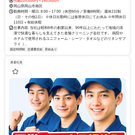
2,000円／月）
月給220,000円～280,000円
岡山県岡山市南区
勤務時間・曜日: 8:00～17:00（休憩60分／実働8時間） 週休2日制
（日・その他1日） ※休日出勤時には振替休日にてお休み ※年間休日
110日＋有給休暇
仕事内容: 当社は昭和6年の創業以来、90年以上にわたって地域の清
潔で快適な暮らしを支えてきた老舗クリーニング会社です。 病院や
ホテルで使用されるユニフォーム・シーツ・タオルなどのリネンサプ
ライ（...
固定時間制
交通費支給
昇給あり
派遣社員