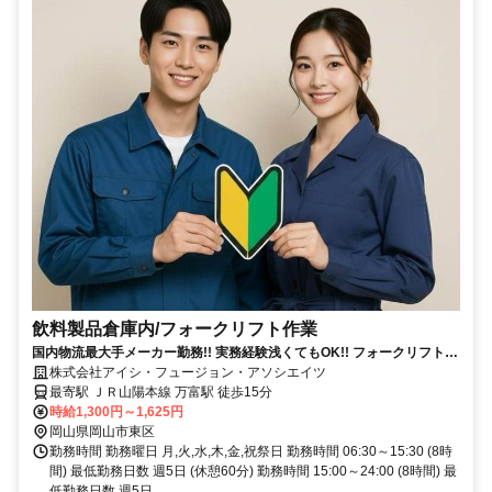
飲料製品倉庫内/フォークリフト作業
国内物流最大手メーカー勤務!! 実務経験浅くてもOK!! フォークリフト免
許を活かせるお仕事!!
株式会社アイシ・フュージョン・アソシエイツ
最寄駅 ＪＲ山陽本線 万富駅 徒歩15分
時給1,300円～1,625円
岡山県岡山市東区
勤務時間 勤務曜日 月,火,水,木,金,祝祭日 勤務時間 06:30～15:30 (8時
間) 最低勤務日数 週5日 (休憩60分) 勤務時間 15:00～24:00 (8時間) 最
低勤務日数 週5日...