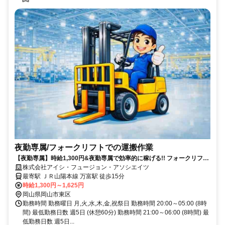
夜勤専属/フォークリフトでの運搬作業
【夜勤専属】時給1,300円&夜勤専属で効率的に稼げる!! フォークリフト
の資格を活かせるお仕事!!
株式会社アイシ・フュージョン・アソシエイツ
最寄駅 ＪＲ山陽本線 万富駅 徒歩15分
時給1,300円～1,625円
岡山県岡山市東区
勤務時間 勤務曜日 月,火,水,木,金,祝祭日 勤務時間 20:00～05:00 (8時
間) 最低勤務日数 週5日 (休憩60分) 勤務時間 21:00～06:00 (8時間) 最
低勤務日数 週5日...