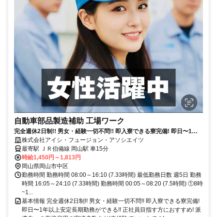
自動車部品製造補助 工場ワーク
完全週休2日制!! 男女・経験一切不問!! 即入寮できる寮完備! 即日〜1年
以上安定長期勤務ができる!!
株式会社アイシ・フュージョン・アソシエイツ
最寄駅 ＪＲ伯備線 岡山駅 車15分
時給1,450円～1,813円
岡山県岡山市中区
勤務時間 勤務時間 08:00～16:10 (7.33時間) 最低勤務日数 週5日 勤務
時間 16:05～24:10 (7.33時間) 勤務時間 00:05～08:20 (7.5時間) ①8時
~1...
基本情報 完全週休2日制!! 男女・経験一切不問!! 即入寮できる寮完備!
即日〜1年以上安定長期勤務ができる!! 正社員目指す方におすすめ! 派