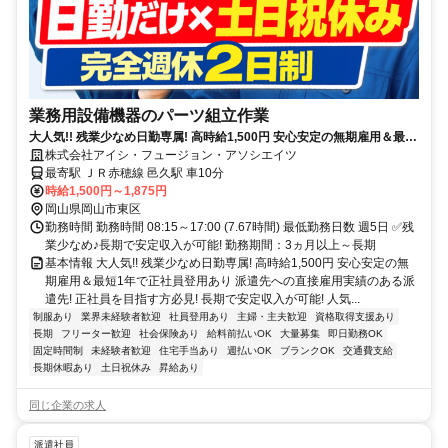
業務用設備機器のパーツ組立作業
大人気!! 残業少なめ日勤専属! 高時給1,500円 安心安定の無期雇用＆最短
1年で正社員登用あり
株式会社アイシ・フュージョン・アソシエイツ
最寄駅 ＪＲ赤穂線 邑久駅 車10分
時給1,500円～1,875円
岡山県岡山市東区
勤務時間 勤務時間 08:15～17:00 (7.67時間) 最低勤務日数 週5日 ✅残
業少なめ♪長期で安定収入が可能! 勤務期間：3ヵ月以上～長期
基本情報 大人気!! 残業少なめ日勤専属! 高時給1,500円 安心安定の無
期雇用＆最短1年で正社員登用あり 派遣先への直接雇用実績のある派
遣先! 正社員を目指す方必見! 長期で安定収入が可能! 人気...
制服あり
業界未経験者歓迎
社員登用あり
主婦・主夫歓迎
資格取得支援あり
長期
フリーター歓迎
社会保険あり
給料前払いOK
大量募集
即日勤務OK
固定時間制
未経験者歓迎
住宅手当あり
週払いOK
ブランクOK
交通費支給
長期休暇あり
土日祝休み
昇給あり
同じ企業の求人
派遣社員