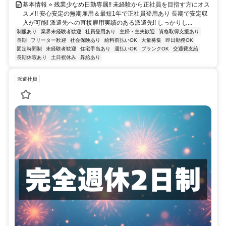
基本情報 ⭐ 残業少なめ日勤専属!! 未経験から正社員を目指す方にオス
スメ!! 安心安定の無期雇用＆最短1年で正社員登用あり 長期で安定収
入が可能! 派遣先への直接雇用実績のある派遣先!! しっかりし...
制服あり
業界未経験者歓迎
社員登用あり
主婦・主夫歓迎
資格取得支援あり
長期
フリーター歓迎
社会保険あり
給料前払いOK
大量募集
即日勤務OK
固定時間制
未経験者歓迎
住宅手当あり
週払いOK
ブランクOK
交通費支給
長期休暇あり
土日祝休み
昇給あり
派遣社員