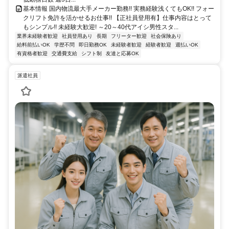
基本情報 国内物流最大手メーカー勤務!! 実務経験浅くてもOK!! フォー
クリフト免許を活かせるお仕事!! 【正社員登用有】仕事内容はとって
もシンプル!! 未経験大歓迎! ～20～40代アイシ男性スタ...
業界未経験者歓迎
社員登用あり
長期
フリーター歓迎
社会保険あり
給料前払いOK
学歴不問
即日勤務OK
未経験者歓迎
経験者歓迎
週払いOK
有資格者歓迎
交通費支給
シフト制
友達と応募OK
派遣社員