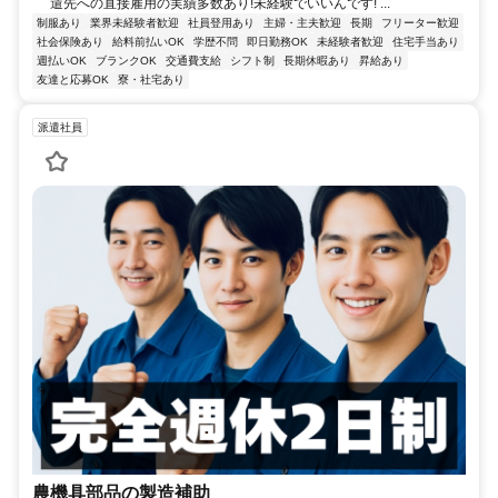
遣先への直接雇用の実績多数あり!未経験でいいんです! ...
制服あり
業界未経験者歓迎
社員登用あり
主婦・主夫歓迎
長期
フリーター歓迎
社会保険あり
給料前払いOK
学歴不問
即日勤務OK
未経験者歓迎
住宅手当あり
週払いOK
ブランクOK
交通費支給
シフト制
長期休暇あり
昇給あり
友達と応募OK
寮・社宅あり
派遣社員
農機具部品の製造補助