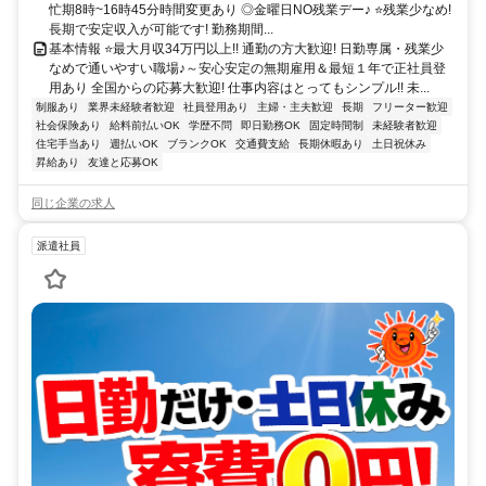
忙期8時~16時45分時間変更あり ◎金曜日NO残業デー♪ ⭐残業少なめ!
長期で安定収入が可能です! 勤務期間...
基本情報 ⭐最大月収34万円以上!! 通勤の方大歓迎! 日勤専属・残業少
なめで通いやすい職場♪～安心安定の無期雇用＆最短１年で正社員登
用あり 全国からの応募大歓迎! 仕事内容はとってもシンプル!! 未...
制服あり
業界未経験者歓迎
社員登用あり
主婦・主夫歓迎
長期
フリーター歓迎
社会保険あり
給料前払いOK
学歴不問
即日勤務OK
固定時間制
未経験者歓迎
住宅手当あり
週払いOK
ブランクOK
交通費支給
長期休暇あり
土日祝休み
昇給あり
友達と応募OK
同じ企業の求人
派遣社員