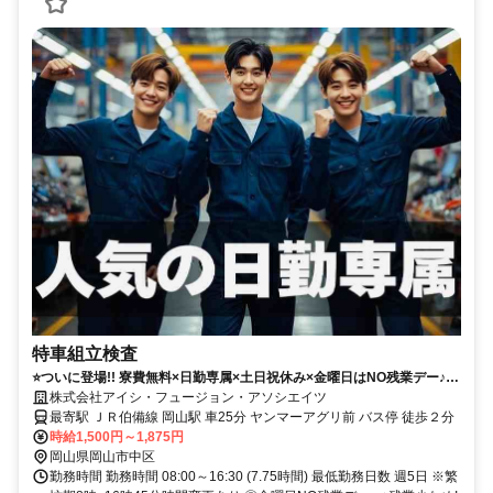
特車組立検査
⭐ついに登場!! 寮費無料×日勤専属×土日祝休み×金曜日はNO残業デー♪最
大月収30万円以上! 派遣先への直接雇用の実績多数あり! 大人気! 即入寮
株式会社アイシ・フュージョン・アソシエイツ
できる家電付き寮完備!
最寄駅 ＪＲ伯備線 岡山駅 車25分 ヤンマーアグリ前 バス停 徒歩２分
時給1,500円～1,875円
岡山県岡山市中区
勤務時間 勤務時間 08:00～16:30 (7.75時間) 最低勤務日数 週5日 ※繁