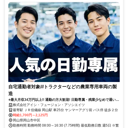
自宅通勤者対象///トラクターなどの農業専用車両の製
造
⭐最大月収34万円以上!! 通勤の方大歓迎! 日勤専属・残業少なめで通いや
すい職場♪～安心安定の無期雇用＆最短１年で正社員登用あり
株式会社アイシ・フュージョン・アソシエイツ
最寄駅 ＪＲ伯備線 岡山駅 車25分 ヤンマーアグリ前 バス停 徒歩２分
時給1,700円～2,125円
岡山県岡山市中区
勤務時間 勤務時間 08:00～16:30 (7.75時間) 最低勤務日数 週5日 ※繁