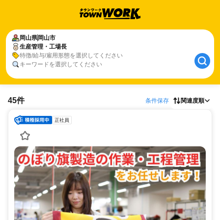
岡山県
岡山市
生産管理・工場長
特徴/給与/雇用形態を選択してください
キーワードを選択してください
45件
条件保存
関連度順
正社員