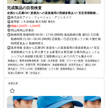
完成製品の目視検査
全国から応募OK! 派遣先への直接雇用の実績多数あり! 安定長期勤務が
できる 即入寮できる家電付き寮完備!
株式会社アイシ・フュージョン・アソシエイツ
最寄駅 ＪＲ赤穂線 西大寺駅 車8分
時給1,200円～1,500円
岡山県岡山市東区
勤務時間 勤務時間 08:00～17:00 (8時間) 最低勤務日数 週5日 ①日勤
勤務時間 21:00～06:00 (8時間) ②夜勤 ✅①②2交替シフト制 ※繁忙期
時間変更あり 勤務時間 0...
基本情報 全国から応募OK! 派遣先への直接雇用の実績多数あり! 安定
長期勤務ができる 即入寮できる家電付き寮完備! 仕事内容はとっても
シンプル!! 未経験大歓迎! 工場勤務がはじめての方でも働きやす...
制服あり
業界未経験者歓迎
主婦・主夫歓迎
長期
フリーター歓迎
社会保険あり
給料前払いOK
学歴不問
即日勤務OK
未経験者歓迎
住宅手当あり
週払いOK
賞与あり
ブランクOK
交通費支給
シフト制
長期休暇あり
昇給あり
友達と応募OK
寮・社宅あり
派遣社員