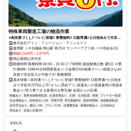
特殊車両製造工場の物流作業
⭐高待遇づくし!! ついに登場!! 寮費無料!! 日勤専属×土日祝休みで月収30
万円以上可! さらに昇給アリ♪派遣先への直接雇用の実績多数あり! 即入
株式会社アイシ・フュージョン・アソシエイツ
寮できる家電付き寮完備!
最寄駅 ＪＲ伯備線 岡山駅 車25分 ヤンマーアグリ前 バス停徒歩2分
時給1,500円～1,875円
岡山県岡山市中区
勤務時間 勤務時間 08:00～16:30 (7.75時間) 最低勤務日数 週5日 ※繁
忙期8時~16時45分時間変更あり ◎金曜日NO残業デー♪ ⭐残業少なめ!
長期で安定収入が可能です! 勤務期間...
基本情報 ⭐高待遇づくし!! ついに登場!! 寮費無料!! 日勤専属×土日祝休
みで月収30万円以上可! さらに昇給アリ♪派遣先への直接雇用の実績多
数あり! 即入寮できる家電付き寮完備! 全国からの応募...
制服あり
業界未経験者歓迎
社員登用あり
主婦・主夫歓迎
長期
フリーター歓迎
社会保険あり
給料前払いOK
学歴不問
即日勤務OK
固定時間制
未経験者歓迎
住宅手当あり
週払いOK
ブランクOK
交通費支給
長期休暇あり
土日祝休み
昇給あり
友達と応募OK
派遣社員