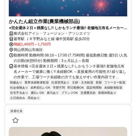
かんたん組立作業(農業機械部品)
⭐完全週休２日＋残業なし!! しかもランチ最強!! 老舗地元有名メーカーで
健康に働く!! 未経験OK ～直接雇用の可能性大!
株式会社アイシ・フュージョン・アソシエイツ
最寄駅 ＪＲ宇野みなと線 備中箕島駅 徒歩20分
時給1,400円～1,750円
岡山県岡山市南区
勤務時間 勤務時間 08:10～17:00 (7.75時間) 最低勤務日数 週5日 /人気
の日勤(休憩65分) 勤務期間：3ヵ月以上～長期
基本情報 ⭐完全週休２日＋残業なし!! しかもランチ最強!! 老舗地元有
名メーカーで健康に働く!! 未経験OK ～直接雇用の可能性大! 繰り返し
の作業で、工場ワーク未経験の方でも覚えやすい作業内容です...
制服あり
業界未経験者歓迎
社員登用あり
主婦・主夫歓迎
長期
フリーター歓迎
社会保険あり
給料前払いOK
学歴不問
即日勤務OK
固定時間制
未経験者歓迎
住宅手当あり
週払いOK
賞与あり
ブランクOK
交通費支給
長期休暇あり
土日祝休み
昇給あり
派遣社員