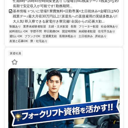
忙期8時~16時45分時間変更あり ◎金曜日NO残業デー♪ ⭐残業少なめ!
長期で安定収入が可能です! 勤務期間...
基本情報 ⭐ついに登場!! 寮費無料×日勤専属×土日祝休み×金曜日はNO
残業デー♪最大月収30万円以上! 派遣先への直接雇用の実績多数あり!
大人気! 即入寮できる家電付き寮完備! 全国からの応募大歓...
制服あり
業界未経験者歓迎
主婦・主夫歓迎
長期
フリーター歓迎
社会保険あり
給料前払いOK
学歴不問
即日勤務OK
固定時間制
未経験者歓迎
住宅手当あり
週払いOK
ブランクOK
交通費支給
長期休暇あり
土日祝休み
昇給あり
友達と応募OK
寮・社宅あり
派遣社員