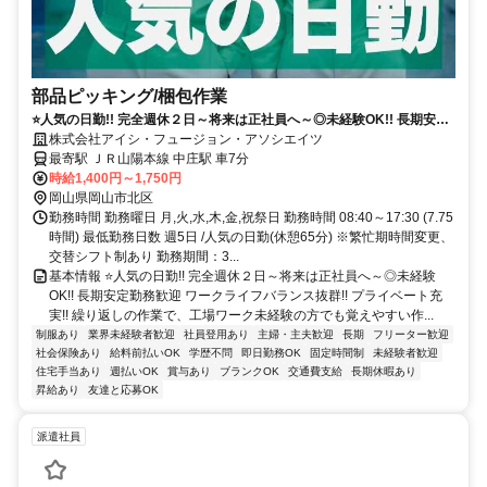
部品ピッキング/梱包作業
⭐人気の日勤!! 完全週休２日～将来は正社員へ～◎未経験OK!! 長期安定
勤務歓迎 ワークライフバランス抜群!! プライベート充実!!
株式会社アイシ・フュージョン・アソシエイツ
最寄駅 ＪＲ山陽本線 中庄駅 車7分
時給1,400円～1,750円
岡山県岡山市北区
勤務時間 勤務曜日 月,火,水,木,金,祝祭日 勤務時間 08:40～17:30 (7.75
時間) 最低勤務日数 週5日 /人気の日勤(休憩65分) ※繁忙期時間変更、
交替シフト制あり 勤務期間：3...
基本情報 ⭐人気の日勤!! 完全週休２日～将来は正社員へ～◎未経験
OK!! 長期安定勤務歓迎 ワークライフバランス抜群!! プライベート充
実!! 繰り返しの作業で、工場ワーク未経験の方でも覚えやすい作...
制服あり
業界未経験者歓迎
社員登用あり
主婦・主夫歓迎
長期
フリーター歓迎
社会保険あり
給料前払いOK
学歴不問
即日勤務OK
固定時間制
未経験者歓迎
住宅手当あり
週払いOK
賞与あり
ブランクOK
交通費支給
長期休暇あり
昇給あり
友達と応募OK
派遣社員