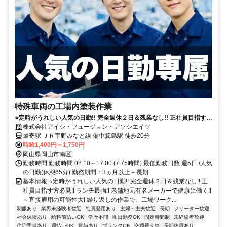
特殊車両の工場内塗装作業
⭐定時がうれしい人気の日勤!! 完全週休２日＆残業なし!! 正社員目指す方
必見!! ランチ最強!! 老舗地元有名メーカーで健康に働く!! ～直接雇用の
株式会社アイシ・フュージョン・アソシエイツ
可能性大!
最寄駅 ＪＲ宇野みなと線 備中箕島駅 徒歩20分
時給1,400円～1,750円
岡山県岡山市南区
勤務時間 勤務時間 08:10～17:00 (7.75時間) 最低勤務日数 週5日 /人気
の日勤(休憩65分) 勤務期間：3ヵ月以上～長期
基本情報 ⭐定時がうれしい人気の日勤!! 完全週休２日＆残業なし!! 正
社員目指す方必見!! ランチ最強!! 老舗地元有名メーカーで健康に働く!!
～直接雇用の可能性大! 繰り返しの作業で、工場ワーク...
制服あり
業界未経験者歓迎
社員登用あり
主婦・主夫歓迎
長期
フリーター歓迎
社会保険あり
給料前払いOK
学歴不問
即日勤務OK
固定時間制
未経験者歓迎
住宅手当あり
週払いOK
賞与あり
ブランクOK
交通費支給
長期休暇あり