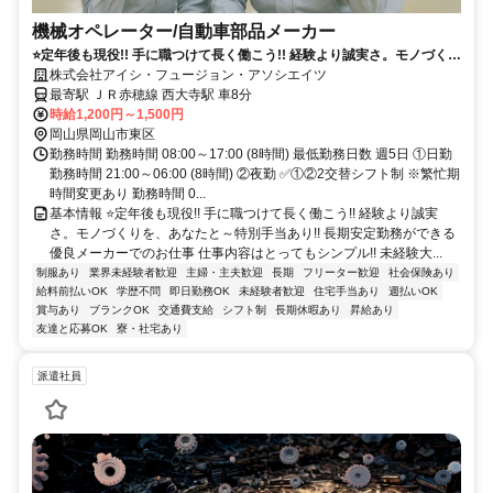
機械オペレーター/自動車部品メーカー
⭐定年後も現役!! 手に職つけて長く働こう!! 経験より誠実さ。モノづくり
を、あなたと～特別手当あり!! 長期安定勤務ができる優良メーカーでの
株式会社アイシ・フュージョン・アソシエイツ
お仕事
最寄駅 ＪＲ赤穂線 西大寺駅 車8分
時給1,200円～1,500円
岡山県岡山市東区
勤務時間 勤務時間 08:00～17:00 (8時間) 最低勤務日数 週5日 ①日勤
勤務時間 21:00～06:00 (8時間) ②夜勤 ✅①②2交替シフト制 ※繁忙期
時間変更あり 勤務時間 0...
基本情報 ⭐定年後も現役!! 手に職つけて長く働こう!! 経験より誠実
さ。モノづくりを、あなたと～特別手当あり!! 長期安定勤務ができる
優良メーカーでのお仕事 仕事内容はとってもシンプル!! 未経験大...
制服あり
業界未経験者歓迎
主婦・主夫歓迎
長期
フリーター歓迎
社会保険あり
給料前払いOK
学歴不問
即日勤務OK
未経験者歓迎
住宅手当あり
週払いOK
賞与あり
ブランクOK
交通費支給
シフト制
長期休暇あり
昇給あり
友達と応募OK
寮・社宅あり
派遣社員