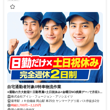
自宅通勤者対象///特車物流作業
⭐通勤の方大歓迎!! 日勤専属×土日祝休み×金曜日NO残業デー♪で月収34
万円以上可! 派遣先への直接雇用の実績多数あり!
株式会社アイシ・フュージョン・アソシエイツ
最寄駅 ＪＲ伯備線 岡山駅 車25分 ヤンマーアグリ前 バス停徒歩2分
時給1,700円～2,125円
岡山県岡山市中区