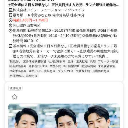
⭐完全週休２日＆残業なし!! 正社員目指す方必見!! ランチ最強!! 老舗地元
有名メーカーで健康に働く!! ～直接雇用の可能性大!
株式会社アイシ・フュージョン・アソシエイツ
最寄駅 ＪＲ宇野みなと線 備中箕島駅 徒歩20分
時給1,400円～1,750円
岡山県岡山市南区
勤務時間 勤務時間 08:10～16:10 (7時間) 最低勤務日数 週5日 ①番勤
務(休憩60分) 勤務時間 16:10～24:10 (7時間) ②番勤務(休憩60分) 勤
務時間 00:10～0...
基本情報 ⭐完全週休２日＆残業なし!! 正社員目指す方必見!! ランチ最
強!! 老舗地元有名メーカーで健康に働く!! ～直接雇用の可能性大! 繰り
返しの作業で、工場ワーク未経験の方でも覚えやすい作業内...
制服あり
業界未経験者歓迎
社員登用あり
主婦・主夫歓迎
長期
フリーター歓迎
社会保険あり
給料前払いOK
学歴不問
即日勤務OK
固定時間制
未経験者歓迎
住宅手当あり
週払いOK
賞与あり
ブランクOK
交通費支給
長期休暇あり
土日祝休み
昇給あり
派遣社員