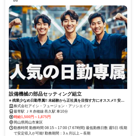
設備機械の部品セッティング組立
⭐ 残業少なめ日勤専属!! 未経験から正社員を目指す方にオススメ!! 安心
安定の無期雇用＆最短1年で正社員登用あり
株式会社アイシ・フュージョン・アソシエイツ
最寄駅 ＪＲ赤穂線 邑久駅 車10分
時給1,500円～1,875円
岡山県岡山市東区
勤務時間 勤務時間 08:15～17:00 (7.67時間) 最低勤務日数 週5日 /長期
で安定収入が可能! 勤務期間：3ヵ月以上～長期