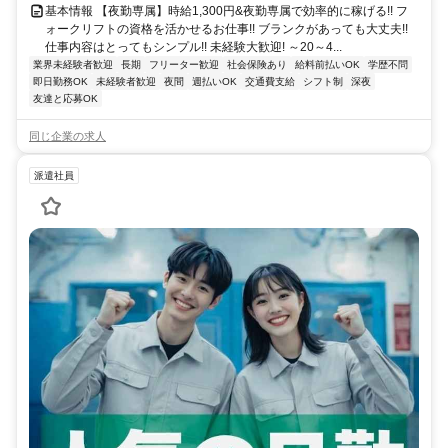
基本情報 【夜勤専属】時給1,300円&夜勤専属で効率的に稼げる!! フ
ォークリフトの資格を活かせるお仕事!! ブランクがあっても大丈夫!!
仕事内容はとってもシンプル!! 未経験大歓迎! ～20～4...
業界未経験者歓迎
長期
フリーター歓迎
社会保険あり
給料前払いOK
学歴不問
即日勤務OK
未経験者歓迎
夜間
週払いOK
交通費支給
シフト制
深夜
友達と応募OK
同じ企業の求人
派遣社員