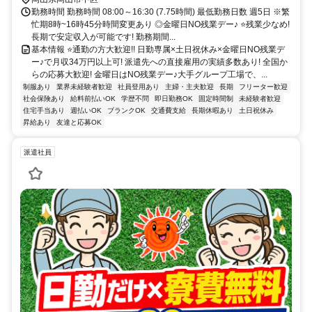
勤務時間 勤務時間 08:00～16:30 (7.75時間) 最低勤務日数 週5日 ※繁
忙期8時~16時45分時間変更あり ◎金曜日NO残業デー♪ ⭐残業少なめ!
長期で安定収入が可能です! 勤務期間...
基本情報 ⭐通勤の方大歓迎!! 日勤専属×土日祝休み×金曜日NO残業デ
ー♪で月収34万円以上可! 派遣先への直接雇用の実績多数あり! 全国か
らの応募大歓迎! 金曜日はNO残業デー♪大手グループ工場で、...
制服あり
業界未経験者歓迎
社員登用あり
主婦・主夫歓迎
長期
フリーター歓迎
社会保険あり
給料前払いOK
学歴不問
即日勤務OK
固定時間制
未経験者歓迎
住宅手当あり
週払いOK
ブランクOK
交通費支給
長期休暇あり
土日祝休み
昇給あり
友達と応募OK
派遣社員