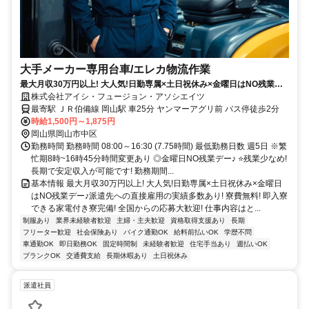
大手メーカー専用台車/エレカ物流作業
最大月収30万円以上! 大人気!日勤専属×土日祝休み×金曜日はNO残業デ
ー♪派遣先への直接雇用の実績多数あり! 寮費無料! 即入寮できる家電付
株式会社アイシ・フュージョン・アソシエイツ
き寮完備!
最寄駅 ＪＲ伯備線 岡山駅 車25分 ヤンマーアグリ前 バス停徒歩2分
時給1,500円～1,875円
岡山県岡山市中区
勤務時間 勤務時間 08:00～16:30 (7.75時間) 最低勤務日数 週5日 ※繁
忙期8時~16時45分時間変更あり ◎金曜日NO残業デー♪ ⭐残業少なめ!
長期で安定収入が可能です! 勤務期間...
基本情報 最大月収30万円以上! 大人気!日勤専属×土日祝休み×金曜日
はNO残業デー♪派遣先への直接雇用の実績多数あり! 寮費無料! 即入寮
できる家電付き寮完備! 全国からの応募大歓迎! 仕事内容はと...
制服あり
業界未経験者歓迎
主婦・主夫歓迎
資格取得支援あり
長期
フリーター歓迎
社会保険あり
バイク通勤OK
給料前払いOK
学歴不問
車通勤OK
即日勤務OK
固定時間制
未経験者歓迎
住宅手当あり
週払いOK
ブランクOK
交通費支給
長期休暇あり
土日祝休み
派遣社員