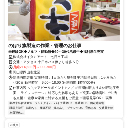
のぼり旗製造の作業・管理のお仕事
未経験OK◆ノルマ・転勤無◆20～30代活躍中◆福利厚生充実
株式会社イタミアート 七日市工場
交通・アクセス 十日市バス停より徒歩５分
月給214,600円～333,200円
岡山県岡山市北区
勤務時間詳細 実働時間：1日あたり8時間 平均勤務日数：1ヶ月あた
り20日 勤務時間：9:00～18:00 (休憩時間 1時間00分)
仕事内容 ＼＼✨アピールポイント✨／／ ✅長期休暇あり＆休暇制度充
実！ ライフステージに対応した休暇もあり ✅充実の福利厚生で生活
も支援！ 健康や家庭に対する支援もご用意 ✅職場見学OK！ 実際...
業界未経験者歓迎
ランチタイム
バイク通勤OK
車通勤OK
固定時間制
職場見学可
転勤なし
経験不問
賞与あり
ブランクOK
育休あり
交通費支給
土日祝休み
正社員