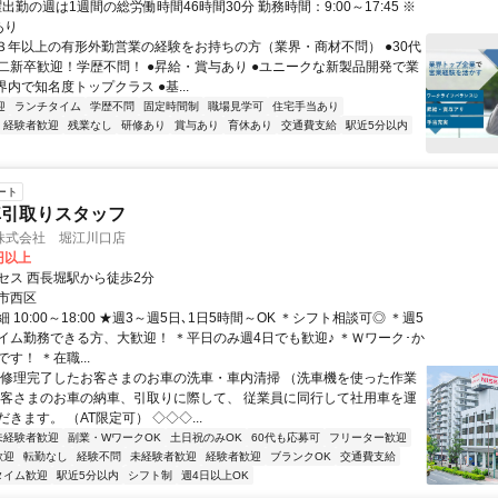
曜出勤の週は1週間の総労働時間46時間30分 勤務時間：9:00～17:45 ※
あり
●３年以上の有形外勤営業の経験をお持ちの方（業界・商材不問） ●30代
二新卒歓迎！学歴不問！ ●昇給・賞与あり ●ユニークな新製品開発で業
界内で知名度トップクラス ●基...
迎
ランチタイム
学歴不問
固定時間制
職場見学可
住宅手当あり
経験者歓迎
残業なし
研修あり
賞与あり
育休あり
交通費支給
駅近5分以内
ート
車引取りスタッフ
株式会社 堀江川口店
0円以上
セス 西長堀駅から徒歩2分
市西区
 10:00～18:00 ★週3～週5日､1日5時間～OK ＊シフト相談可◎ ＊週5
イム勤務できる方、大歓迎！ ＊平日のみ週4日でも歓迎♪ ＊Ｗワーク･か
す！ ＊在職...
・修理完了したお客さまのお車の洗車・車内清掃 （洗車機を使った作業
お客さまのお車の納車、引取りに際して、 従業員に同行して社用車を運
きます。 （AT限定可） ◇◇◇...
未経験者歓迎
副業・WワークOK
土日祝のみOK
60代も応募可
フリーター歓迎
歓迎
転勤なし
経験不問
未経験者歓迎
経験者歓迎
ブランクOK
交通費支給
タイム歓迎
駅近5分以内
シフト制
週4日以上OK