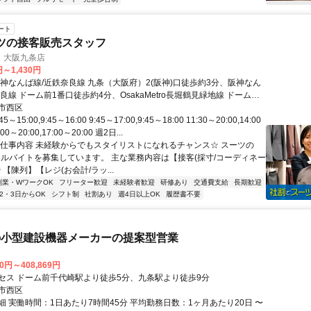
ート
ーツの接客販売スタッフ
) 大阪九条店
円～1,430円
阪神なんば線/近鉄奈良線 九条（大阪府）2(阪神)口徒歩約3分、阪神なん
良線 ドーム前1番口徒歩約4分、OsakaMetro長堀鶴見緑地線 ドーム前
口徒歩約5分 地下鉄中央線「九条駅」より徒歩1分
市西区
～15:00,9:45～16:00 9:45～17:00,9:45～18:00 11:30～20:00,14:00
:00～20:00,17:00～20:00 週2日...
お仕事内容 未経験からでもスタイリストになれるチャンス☆ スーツの
はアルバイトを募集しています。 主な業務内容は【接客(採寸/コーディネー
 【陳列】【レジ(お会計/ラッ...
副業・WワークOK
フリーター歓迎
未経験者歓迎
研修あり
交通費支給
長期歓迎
2・3日からOK
シフト制
社割あり
週4日以上OK
履歴書不要
の小型建設機器メーカーの提案型営業
70円～408,869円
セス ドーム前千代崎駅より徒歩5分、九条駅より徒歩9分
市西区
細 実働時間：1日あたり7時間45分 平均勤務日数：1ヶ月あたり20日 〜