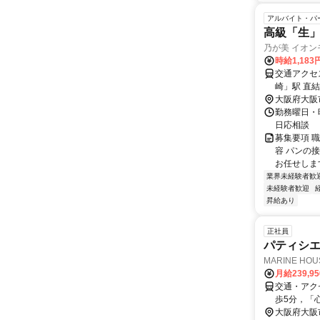
アルバイト・パ
高級「生
乃が美 イオ
時給1,18
交通アクセス
崎」駅 直結
大阪府大阪
勤務曜日・時間
日応相談
募集要項 職
容 パンの
お任せします
業界未経験者歓
未経験者歓迎
昇給あり
正社員
パティシ
MARINE H
月給239,9
交通・アク
歩5分，「
大阪府大阪