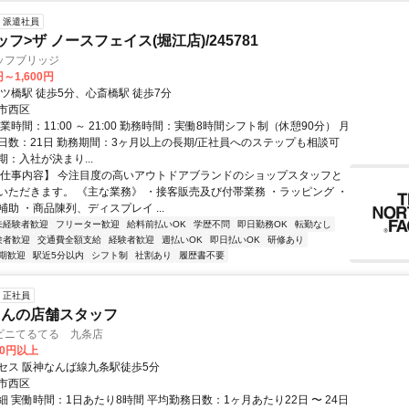
派遣社員
フ>ザ ノースフェイス(堀江店)/245781
ッフブリッジ
円～1,600円
ツ橋駅 徒歩5分、心斎橋駅 徒歩7分
市西区
業時間：11:00 ～ 21:00 勤務時間：実働8時間シフト制（休憩90分） 月
日数：21日 勤務期間：3ヶ月以上の長期/正社員へのステップも相談可
：入社が決まり...
【仕事内容】 今注目度の高いアウトドアブランドのショップスタッフと
いただきます。 《主な業務》 ・接客販売及び付帯業務 ・ラッピング ・
助 ・商品陳列、ディスプレイ ...
未経験者歓迎
フリーター歓迎
給料前払いOK
学歴不問
即日勤務OK
転勤なし
験者歓迎
交通費全額支給
経験者歓迎
週払いOK
即日払いOK
研修あり
期歓迎
駅近5分以内
シフト制
社割あり
履歴書不要
正社員
さんの店舗スタッフ
ビニてるてる 九条店
00円以上
セス 阪神なんば線九条駅徒歩5分
市西区
 実働時間：1日あたり8時間 平均勤務日数：1ヶ月あたり22日 〜 24日