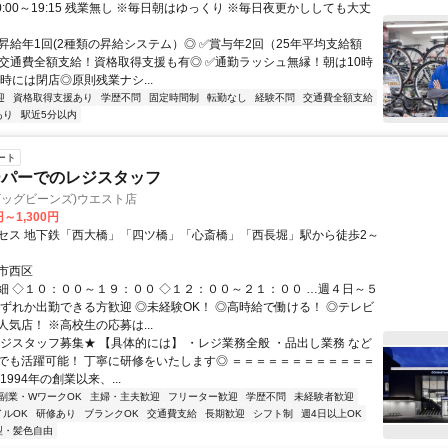
0:00～19:15 残業無し ※毎日朝はゆっくり ※毎日夜更かししても大丈
✅昇給年1回(2種類の昇給システム）◎ ✅賞与年2回（25年平均支給額
） ✅交通費全額支給！資格取得支援も有◎ ✅通勤ラッシュ無縁！朝は10時
9時には閉店◎原則残業ナシ...
迎
資格取得支援あり
学歴不問
固定時間制
転勤なし
経験不問
交通費全額支給
あり
駅近5分以内
ート
ーパーでのレジスタッフ
S(ビッグビーンズ)ウエスト店
円～1,300円
セス 地下鉄「西大橋」「四ツ橋」「心斎橋」「西長堀」駅から徒歩2～
市西区
細 ◇１０：００～１９：００ ◇１２：００～２１：００ …週４日～５
いずれか出勤できる方歓迎 ◎未経験OK！ ◎高時給で働ける！ ◎テレビ
気店！ ※高校生の応募は...
レジスタッフ募集★ 【具体的には】 ・レジ業務全般 ・品出し業務 など
でも活躍可能！ 丁寧に研修をいたします◎ ＝＝＝＝＝＝＝＝＝＝＝＝
1994年の創業以来、...
副業・WワークOK
主婦・主夫歓迎
フリーター歓迎
学歴不問
未経験者歓迎
イルOK
研修あり
ブランクOK
交通費支給
長期歓迎
シフト制
週4日以上OK
型・髪色自由