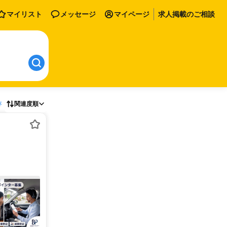
マイリスト
メッセージ
マイページ
求人掲載のご相談
存
関連度順