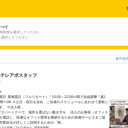
すべて
雇用形態を選択してください
を選択してください
条件保
のテレアポスタッフ
ー
ト
日: 業務委託（フルリモート） * 10:00～22:00の間で自由調整 * 週1
時間〜OK ※土日・祝日を含め、ご自身のスケジュールに合わせて柔軟に
。 ※法人様...
 ビズパートナーで、場所を選ばない働き方を 法人のお客様（オフィス
お電話し、快適なオフィス環境を構築するための各種サービスをご提
営業担当が詳しくご説明するための「商...
シフト自由
フルリモート
完全歩合制