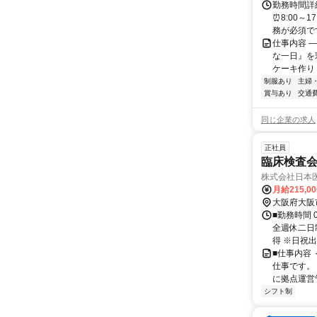
勤務時間詳細
⏰8:00～
務が必須です 
仕事内容 
な一日』を
ケーキ作り 
制服あり
主婦
賞与あり
交通
同じ企業の求人
正社員
臨床検査
株式会社日本
月給215,0
大阪府大阪
■勤務時間 
全週休二日
得 ※日祝出
■仕事内容
仕事です。
に拠点運営管
シフト制