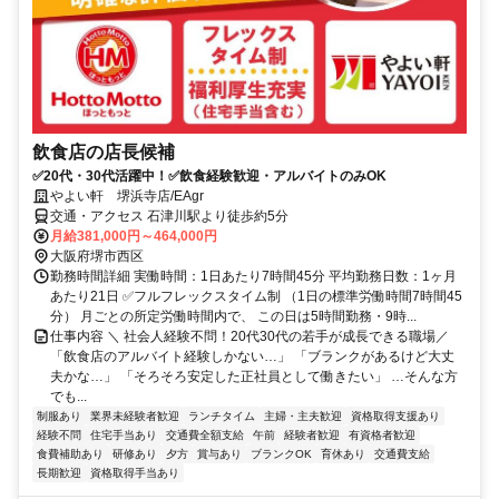
飲食店の店長候補
✅20代・30代活躍中！✅飲食経験歓迎・アルバイトのみOK
やよい軒 堺浜寺店/EAgr
交通・アクセス 石津川駅より徒歩約5分
月給381,000円～464,000円
大阪府堺市西区
勤務時間詳細 実働時間：1日あたり7時間45分 平均勤務日数：1ヶ月
あたり21日 ✅フルフレックスタイム制 （1日の標準労働時間7時間45
分） 月ごとの所定労働時間内で、 この日は5時間勤務・9時...
仕事内容 ＼ 社会人経験不問！20代30代の若手が成長できる職場／
「飲食店のアルバイト経験しかない…」 「ブランクがあるけど大丈
夫かな…」 「そろそろ安定した正社員として働きたい」 …そんな方
でも...
制服あり
業界未経験者歓迎
ランチタイム
主婦・主夫歓迎
資格取得支援あり
経験不問
住宅手当あり
交通費全額支給
午前
経験者歓迎
有資格者歓迎
食費補助あり
研修あり
夕方
賞与あり
ブランクOK
育休あり
交通費支給
長期歓迎
資格取得手当あり