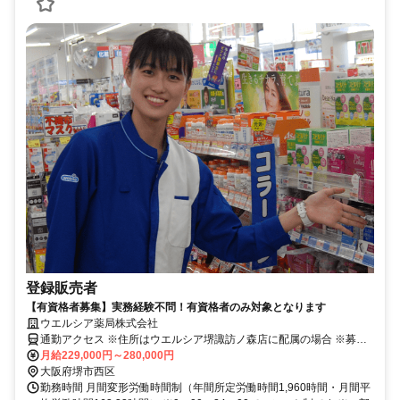
登録販売者
【有資格者募集】実務経験不問！有資格者のみ対象となります
ウエルシア薬局株式会社
通勤アクセス ※住所はウエルシア堺諏訪ノ森店に配属の場合 ※募集
店舗の配属を保証したものではございませんので予めご了承ください
月給229,000円～280,000円
※配属店舗は上記店舗以外の可能性がございます ※原則、自宅から
大阪府堺市西区
50km圏内、通勤片道90分圏内の いずれかの店舗への配属・転勤とな
勤務時間 月間変形労働時間制（年間所定労働時間1,960時間・月間平