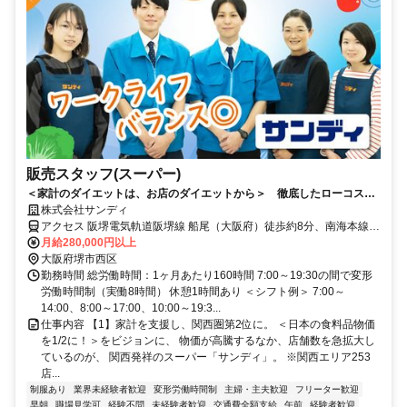
販売スタッフ(スーパー)
＜家計のダイエットは、お店のダイエットから＞ 徹底したローコスト
オペレーションで、余分なムダをカット。家計費のダイエットをサポー
株式会社サンディ
トする価格で、圧倒的な支持を獲得！ 流通業界にイノベーションを起
アクセス 阪堺電気軌道阪堺線 船尾（大阪府）徒歩約8分、南海本線
こす一員に。＜社員へは手厚い投資を継続＞主任職の【年収730万円】
諏訪ノ森徒歩約11分、阪堺電気軌道阪堺線 石津（大阪府）出入口1徒
月給280,000円以上
は業界トップクラス。未経験者も28万円以上。【賞与5.43ヶ月】。海外
歩約11分 ※公共交通機関を利用した1時間半以内のエリア上記勤務地
大阪府堺市西区
研修や早期の昇進・昇格あり。営業は19:30までで、【残業ほぼなし】
以外での勤務の可能性あり。詳しくは面接にて。
勤務時間 総労働時間：1ヶ月あたり160時間 7:00～19:30の間で変形
と労働時間のダイエットも積極推進中！
労働時間制（実働8時間） 休憩1時間あり ＜シフト例＞ 7:00～
14:00、8:00～17:00、10:00～19:3...
仕事内容 【1】家計を支援し、関西圏第2位に。 ＜日本の食料品物価
を1/2に！＞をビジョンに、 物価が高騰するなか、店舗数を急拡大し
ているのが、 関西発祥のスーパー「サンディ」。 ※関西エリア253
店...
制服あり
業界未経験者歓迎
変形労働時間制
主婦・主夫歓迎
フリーター歓迎
早朝
職場見学可
経験不問
未経験者歓迎
交通費全額支給
午前
経験者歓迎