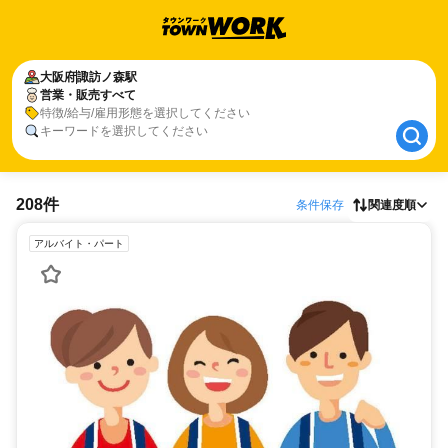
大阪府
大阪府
諏訪ノ森駅
諏訪ノ森駅
営業・販売すべて
営業・販売すべて
特徴/給与/雇用形態を選択してください
キーワードを選択してください
208件
条件保存
関連度順
アルバイト・パート