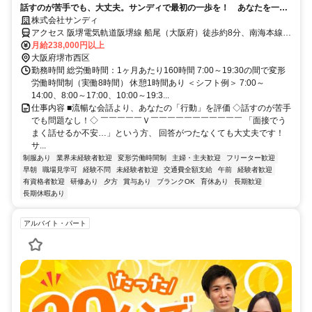
話すのが苦手でも、大丈夫。サンディで最初の一歩を！ あなたを一人
前に育てるまで、絶対に見捨てない安心の育成環境あり
株式会社サンディ
アクセス 阪堺電気軌道阪堺線 船尾（大阪府）徒歩約8分、南海本線
諏訪ノ森徒歩約11分、阪堺電気軌道阪堺線 石津（大阪府）出入口1徒
月給238,000円以上
歩約11分 ※公共交通機関を利用した1時間半以内のエリア上記勤務地
大阪府堺市西区
以外での勤務の可能性あり。詳しくは面接にて。
勤務時間 総労働時間：1ヶ月あたり160時間 7:00～19:30の間で変形
労働時間制（実働8時間） 休憩1時間あり ＜シフト例＞ 7:00～
14:00、8:00～17:00、10:00～19:3...
仕事内容 ■流暢な会話より、あなたの「行動」を評価 ◇話すのが苦手
でも問題なし！◇ ￣￣￣￣￣Ｖ￣￣￣￣￣￣￣￣￣￣￣ 「面接でう
まく話せるか不安…」という方、 回答がつたなくても大丈夫です！
サ...
制服あり
業界未経験者歓迎
変形労働時間制
主婦・主夫歓迎
フリーター歓迎
早朝
職場見学可
経験不問
未経験者歓迎
交通費全額支給
午前
経験者歓迎
有資格者歓迎
研修あり
夕方
賞与あり
ブランクOK
育休あり
長期歓迎
長期休暇あり
アルバイト・パート