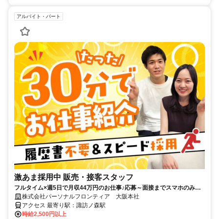
アルバイト・パート
激あま採用中 販売・接客スタッフ
フルタイム×週5日で月収44万円のお仕事♪応募～面接までスマホのみで
完結！履歴書不要◎
株式会社パーソナルフロンティア 大阪本社
アクセス 最寄り駅：諏訪ノ森駅
時給2,500円以上