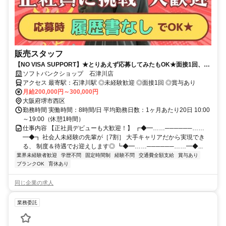
販売スタッフ
【NO VISA SUPPORT】★とりあえず応募してみたもOK★面接1回、最
短1週間で内定可！正社員デビューにオススメ★
ソフトバンクショップ 石津川店
アクセス 最寄駅：石津川駅 ◎未経験歓迎 ◎面接1回 ◎賞与あり
月給200,000円～300,000円
大阪府堺市西区
勤務時間 実働時間：8時間/日 平均勤務日数：1ヶ月あたり20日 10:00
～19:00（休憩1時間）
仕事内容 【正社員デビューも大歓迎！】 ┏◆━……──────……
━◆┓ 社会人未経験の先輩が［7割］ 大手キャリアだから実現でき
る、 制度＆待遇でお迎えします◎ ┗◆━……──────……━◆...
業界未経験者歓迎
学歴不問
固定時間制
経験不問
交通費全額支給
賞与あり
ブランクOK
育休あり
同じ企業の求人
業務委託