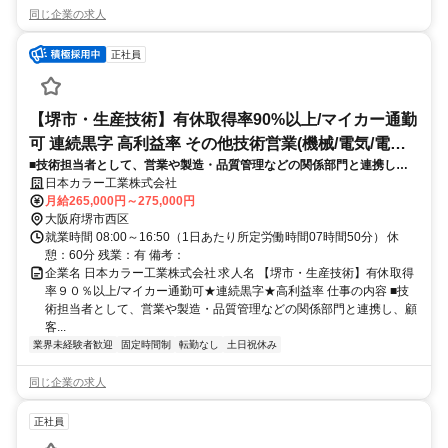
同じ企業の求人
正社員
【堺市・生産技術】有休取得率90%以上/マイカー通勤
可 連続黒字 高利益率 その他技術営業(機械/電気/電子
■技術担当者として、営業や製造・品質管理などの関係部門と連携し、
製品専門職)
顧客の求める仕様・規格を満たす製品の製造実現に向けた技術支援業務
日本カラー工業株式会社
をお任せします。《具体的業務》・顧客より提示される仕様書・要求事
月給265,000円～275,000円
項をも
大阪府堺市西区
就業時間 08:00～16:50（1日あたり所定労働時間07時間50分） 休
憩：60分 残業：有 備考：
企業名 日本カラー工業株式会社 求人名 【堺市・生産技術】有休取得
率９０％以上/マイカー通勤可★連続黒字★高利益率 仕事の内容 ■技
術担当者として、営業や製造・品質管理などの関係部門と連携し、顧
客...
業界未経験者歓迎
固定時間制
転勤なし
土日祝休み
同じ企業の求人
正社員