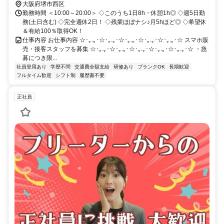
大阪府堺市西区
勤務時間 ＜10:00～20:00＞ ◇このうち1日8h・休憩1h◎ ◇週5日勤
務(土日含む) ◇完全週休2日！ ◇残業ほぼナシ♪月5hほど◎ ◇希望休
＆有給100％取得OK！
仕事内容 お仕事内容 ☆･｡.｡･☆･｡.｡･☆･｡.｡･☆･｡.｡･☆･｡.｡･☆ スマホ販
売・接客スタッフを募集 ☆･｡.｡･☆･｡.｡･☆･｡.｡･☆･｡.｡･☆･｡.｡･☆ ・急
募につき限...
社員登用あり
学歴不問
交通費全額支給
研修あり
ブランクOK
長期歓迎
フルタイム歓迎
シフト制
履歴書不要
正社員