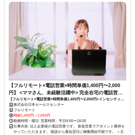
【フルリモート×電話営業×時間単価1,400円〜2,000
円】 <ママさん、未経験活躍中> 完全在宅の電話営業
【フルリモート×電話営業×時間単価1,400円〜2,000円+インセンティブ
で家庭と仕事の両立を実現
あり】 ＜ママさん、未経験活躍中＞ 完全在宅の電話営業で家庭と仕事の
株式会社日本セールスセンター
両立を実現
フルリモート
時給1,400円～2,000円
勤務時間・曜日: 営業時間：平日9:00〜18:00
仕事内容: 法人企業様の電話営業です。 新規営業でアポイント獲得を
やっていただきます。 面談から最短翌日に稼働開始可能です。 ＜主