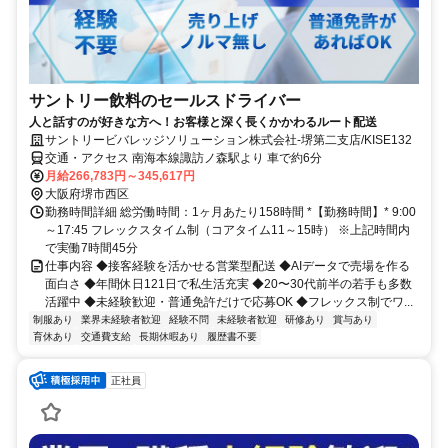
サントリー飲料のセールスドライバー
人と話すのが好きな方へ！お客様と深く長くかかわるルート配送
サントリービバレッジソリューション株式会社-堺第二支店/KISE132
交通・アクセス 南海本線諏訪ノ森駅より 車で約6分
月給266,783円～345,617円
大阪府堺市西区
勤務時間詳細 総労働時間：1ヶ月あたり158時間 *【勤務時間】* 9:00
～17:45 フレックスタイム制（コアタイム11～15時） ※上記時間内
で実働7時間45分
仕事内容 ◆接客経験を活かせる営業型配送 ◆AIデータで売場を作る
面白さ ◆年間休日121日で私生活充実 ◆20〜30代前半の若手も多数
活躍中 ◆未経験歓迎・普通免許だけで応募OK ◆フレックス制でワ...
制服あり
業界未経験者歓迎
経験不問
未経験者歓迎
研修あり
賞与あり
育休あり
交通費支給
長期休暇あり
履歴書不要
正社員