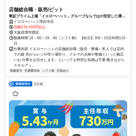
店舗総合職・販売/ピット
東証プライム上場「イエローハット」グループならではの安定した環境
／店舗総合職【正社員】
イエローハット堺浜寺店
月給239,100円以上
大阪府堺市西区
勤務時間 10：00～19：00（シフト制） 【休日】月8～10日年間110
日
仕事内容 イエローハットの店舗総合職（販売・整備）求人では店内
での販 売からレジや売り場作り、クルマの点検や整備といった幅広
いお 仕事をお任せします。といっても特別な知識は不要 働きながら
スキルアッ...
制服貸与
交通費支給
シフト制
社割あり
正社員