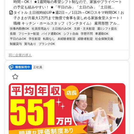
時間～OK！ ★1週間毎の希望シフト制なので、家族やプライベート
の予定も組みやすい！ ★「平日のみ」「土日のみ」「土日祝...
タイトル 土日祝時給UP★週2日～／1日2h～OK◎スキマ時間OK！お
子さまが月最大1万円まで無償で食事を楽しめる家族食堂スタート！
職種 キッチン・ホールスタッフ（ランチタイム） 雇用形態 アル...
扶養内勤務OK
社員登用あり
土日祝のみOK
主婦・主夫歓迎
週1シフト提出
長期
フリーター歓迎
バイク通勤OK
シフト自由
学歴不問
車通勤OK
平日のみOK
学生歓迎
転勤なし
未経験者歓迎
経験者歓迎
社会保険完備
制服貸与
賞与あり
ブランクOK
同じ企業の求人
正社員