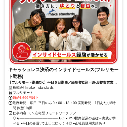
キャッシュレス決済のインサイドセールス(フルリモー
ト勤務)
【フルリモート勤務OK】平日５日勤務／経験者歓迎・BtoB提案営業で
スキルアップ
株式会社make standards
フルリモート
時給1,600円以上
勤務時間・曜日: 平日のみ 9：00～18：00 実働時間：1日あたり8時
間 休憩1時間
仕事内容: ＼＼在宅型リモートワーク ／／
◇★───────────────★◇ ●BtoB提案営業の基礎～実践が学
べる ●平日のみ週5で土日はゆっくり◎ ●正社員登用実績あり