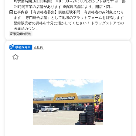
ります(エリア職) ※勤務店舗の指定は出来かねます ■ご希望に応じて
均労働時間163.33時間） ※9：00～24：00でのシフト制です ※一部
下記勤務区分から選択 も可能です ※社宅制度・赴任手当制度あり ＜
24時間営業の店舗があります ※配属店舗により、開店・閉...
リージョナル職＞ 異動の範囲は本拠地とその隣接県または直線距離
仕事内容 【有資格者募集】実務経験不問！有資格者のみ対象となり
で概ね100km以内 ＜ナショナル職＞ 全国の店舗への異動あり ※社宅
ます 「専門総合店舗」として地域のプラットフォームを目指します
制度・赴任手当制度あり
登録販売者の資格を十分に活かしてください！ ドラッグストアでの
医薬品カウン...
変形労働時間制
正社員