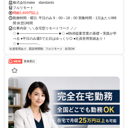
ルが身につく営業職
株式会社make standards
フルリモート
時給1,600円以上
勤務時間・曜日: 平日のみ 9：00～18：00 実働時間：1日あたり8時
間 休憩1時間
仕事内容: ＼＼在宅型リモートワーク ／／
◇★───────────────★◇ ●BtoB提案営業の基礎～実践が学
べる ●平日のみ週5で土日はゆっくり◎ ●社員登用実績あり！
◇★───────...
社員登用あり
固定時間制
フルリモート
在宅OK
業務委託