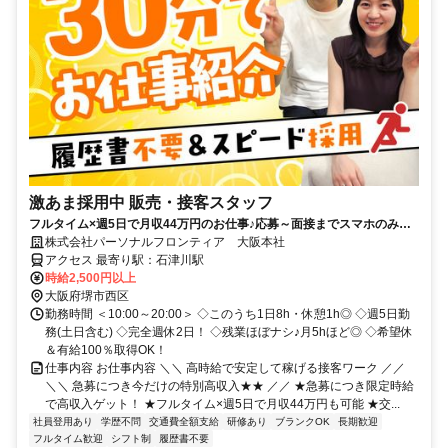
激あま採用中 販売・接客スタッフ
フルタイム×週5日で月収44万円のお仕事♪応募～面接までスマホのみで
完結！履歴書不要◎
株式会社パーソナルフロンティア 大阪本社
アクセス 最寄り駅：石津川駅
時給2,500円以上
大阪府堺市西区
勤務時間 ＜10:00～20:00＞ ◇このうち1日8h・休憩1h◎ ◇週5日勤
務(土日含む) ◇完全週休2日！ ◇残業ほぼナシ♪月5hほど◎ ◇希望休
＆有給100％取得OK！
仕事内容 お仕事内容 ＼＼ 高時給で安定して稼げる接客ワーク ／／
＼＼ 急募につき今だけの特別高収入★★ ／／ ★急募につき限定時給
で高収入ゲット！ ★フルタイム×週5日で月収44万円も可能 ★交...
社員登用あり
学歴不問
交通費全額支給
研修あり
ブランクOK
長期歓迎
フルタイム歓迎
シフト制
履歴書不要