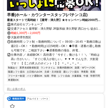
早番|ホール・カウンタースタッフ(パチンコ店)
最速スタートで高時給！【最寄：津久野】★キャンペーン時給2000円★
週2日～＆短時間も可能！しっかり稼げる◎月収30万円以上可能！
株式会社セブンキューブ
交通アクセス 最寄駅：津久野駅 JR阪和線 津久野駅 西口から 徒歩13
分 【交通アクセス】 ◆車通勤（アクセス良好！） 阪神高速・阪和道
時給1,300円～2,000円
「堺IC」より約10～15分 国道26号線・臨海線すぐ！ 堺市各区・高石
大阪府堺市西区
市・和泉市・泉大津市・大阪市住吉区方面から通勤便利。 ◆電車・
勤務時間 シフト制 ＜勤務時間について＞ 09:00～16:45 ＊勤務日数は
バス 阪堺線「船尾駅」徒歩8分／南海「諏訪ノ森駅」徒歩12分
週2日～OK！ ＊勤務時間は1日5時間～OK！ ◆早番・遅番の通し勤務
JR「鳳駅」車7分／バス停「船尾合同庁舎前」すぐ
も可能です。ご相談下さい ◆遅番勤務の場合、終電...
仕事内容 ／ 未経験OK！ 高待遇で「今すぐ」働ける！！ ＼ 「時給は
高い方がいい」 「すぐに収入が欲しい」 ▼ ▼ ▼ そんな方、大歓迎
です！ 【【この求人のポイント！】】 ＊.｡＊.｡＊.｡＊...
制服あり
業界未経験者歓迎
ランチタイム
扶養内勤務OK
副業・WワークOK
隔週シフト提出
土日祝のみOK
主婦・主夫歓迎
週1シフト提出
準夜勤
長期
フリーター歓迎
バイク通勤OK
短期
早朝
シフト自由
大量募集
午後
学歴不問
車通勤OK
同じ企業の求人
アルバイト・パート