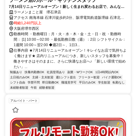
ラーメン店のホール・キッチンスタッフ
7月14日リニューアルオープン！新しく生まれ変わるお店で、みんな一
緒に楽しくスタートしませんか？＜１週間ごとの柔軟シフト×週２～
ラーメンまこと屋 堺石津店
OK×まかないあり＞高校生・大学生・主婦・フリーター活躍中♪
アクセス 南海本線 石津川徒歩約3分、阪堺電気軌道阪堺線 石津北徒
歩約8分、阪堺電気軌道阪堺線 石津（大阪府）出入口1徒歩約10分 南
時給1,240円以上
海「石津川」駅より徒歩5分
大阪府堺市西区
勤務時間 ・勤務曜日：月・火・水・木・金・土・日・祝 ・勤務時
間： [1] 10:00～02:00 ・最低勤務日数（週）：2日 シフトサイクル：
1週間 10:00～翌2:00 ◆週2日～、1日3...
仕事内容 ★7月14日リニューアルオープン！キレイなお店で気持ちよ
く働けます★ 店内リニューアルにつき、新しいスタッフを募集中！
働きやすさはそのままに、さらに快適なお店へ♪ 「新しい環境で始め
たい」...
制服あり
扶養内勤務OK
社員登用あり
副業・WワークOK
1日4時間以内OK
土日祝のみOK
主婦・主夫歓迎
週1シフト提出
フリーター歓迎
バイク通勤OK
シフト自由
学歴不問
即日勤務OK
職場見学可
平日のみOK
学生歓迎
転勤なし
未経験者歓迎
午前
経験者歓迎
アルバイト・パート