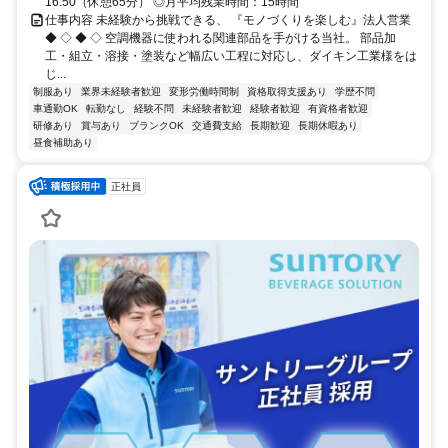
16:50（休憩65分） ◎月平均残業時間：15時間
仕事内容 未経験から挑戦できる、 『モノづくりを楽しむ』法人営業
◆ ◇ ◆ ◇ 空調機器に使われる関連部品を手がける当社。 部品加
工・組立・溶接・塗装など幅広い工程に対応し、ダイキン工業様をは
じ...
制服あり
業界未経験者歓迎
変形労働時間制
資格取得支援あり
学歴不問
車通勤OK
転勤なし
経験不問
未経験者歓迎
経験者歓迎
有資格者歓迎
研修あり
賞与あり
ブランクOK
交通費支給
長期歓迎
長期休暇あり
昼食補助あり
正社員