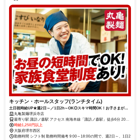
キッチン・ホールスタッフ(ランチタイム)
土日祝時給UP★週2日～／1日2h～OK◎スキマ時間OK！お子さまが月
最大1万円まで無償で食事を楽しめる家族食堂スタート！
丸亀製麺堺浜寺店
最寄り駅 諏訪ノ森駅 アクセス 南海本線「諏訪ノ森駅」徒歩6分 204
号線沿い ★車・バイク通勤OK！ガソリン代も規定支給！ ★自転車通
時給1,250円以上
勤も可！（駐輪場料金は自己負担、店にある場合は利用可）
大阪府堺市西区
勤務時間 シフト制 勤務時間備考 9:00～18:00の間で、週2日～、1日2