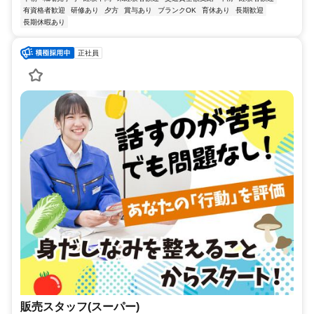
有資格者歓迎
研修あり
夕方
賞与あり
ブランクOK
育休あり
長期歓迎
長期休暇あり
正社員
販売スタッフ(スーパー)