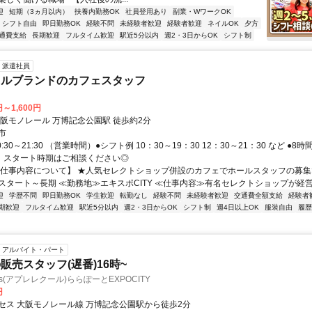
迎
短期（3ヵ月以内）
扶養内勤務OK
社員登用あり
副業・WワークOK
シフト自由
即日勤務OK
経験不問
未経験者歓迎
経験者歓迎
ネイルOK
夕方
通費支給
長期歓迎
フルタイム歓迎
駅近5分以内
週2・3日からOK
シフト制
派遣社員
レルブランドのカフェスタッフ
円～1,600円
大阪モノレール 万博記念公園駅 徒歩約2分
市
:30～21:30 （営業時間）●シフト例 10：30～19：30 12：30～21：30 など ●8
K！スタート時期はご相談ください◎
【仕事内容について】 ★人気セレクトショップ併設のカフェでホールスタッフの募集です
スタート～長期 ≪勤務地≫エキスポCITY ≪仕事内容≫有名セレクトショップが経営す
迎
学歴不問
即日勤務OK
学生歓迎
転勤なし
経験不問
未経験者歓迎
交通費全額支給
経験者
期歓迎
フルタイム歓迎
駅近5分以内
週2・3日からOK
シフト制
週4日以上OK
服装自由
履歴
アルバイト・パート
販売スタッフ(遅番)16時~
 cours(アプレレクール)ららぽーとEXPOCITY
円
セス 大阪モノレール線 万博記念公園駅から徒歩2分