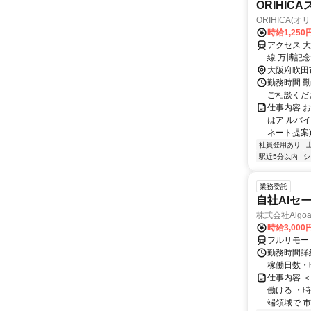
ORIHI
ORIHICA(
時給1,250
アクセス 
線 万博記
分 大阪モ
大阪府吹田
勤務時間 勤
ご相談くだ
仕事内容 
はア ルバイ
ネート提案)
社員登用あり
駅近5分以内
シ
業務委託
自社AIセ
株式会社Algoa
時給3,000
フルリモー
勤務時間詳細
稼働日数・
仕事内容 
働ける ・時
端領域で 市