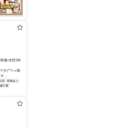
時間実働 休憩1時
(^^) ≪期
...
歓迎
研修あり
書不要