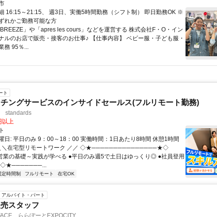
市
 16:15～21:15、 週3日、実働5時間勤務（シフト制） 即日勤務OK ※
ずれかご勤務可能な方
REEZE」や「apres les cours」などを運営する 株式会社F・O・イン
ナルのお店で販売・接客のお仕事♪ 【仕事内容】 ベビー服・子ども服・
 95％...
ート
チングサービスのインサイドセールス(フルリモート勤務)
standards
0円以上
ト
日: 平日のみ 9：00～18：00 実働時間：1日あたり8時間 休憩1時間
＼＼在宅型リモートワーク ／／ ◇★───────────────★◇
提案営業の基礎～実践が学べる ●平日のみ週5で土日はゆっくり◎ ●社員登用
★───────...
固定時間制
フルリモート
在宅OK
アルバイト・パート
販売スタッフ
 FACE ららぽーとEXPOCITY