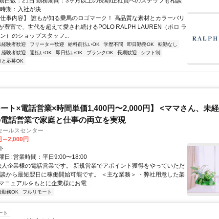
勤日数：21日 勤務期間：3ヶ月以上の長期/正社員へのステップも相談
時期：入社が決...
【仕事内容】 誰もが知る乗馬のロゴマーク！ 高品質な素材とカラーバリ
豊富で、世代を超えて愛され続けるPOLO RALPH LAUREN（ポロ ラ
ン）のショップスタッフ...
未経験者歓迎
フリーター歓迎
給料前払いOK
学歴不問
即日勤務OK
転勤なし
経験者歓迎
週払いOK
即日払いOK
ブランクOK
長期歓迎
シフト制
達と応募OK
ート×電話営業×時間単価1,400円〜2,000円】 <ママさん、未
の電話営業で家庭と仕事の両立を実現
セールスセンター
円～2,000円
ト
日: 営業時間：平日9:00〜18:00
 法人企業様の電話営業です。 新規営業でアポイント獲得をやっていただ
面談から最短翌日に稼働開始可能です。 ＜主な業務＞ ・弊社用意した架
マニュアルをもとに企業様にお電...
日勤務OK
フルリモート
ート