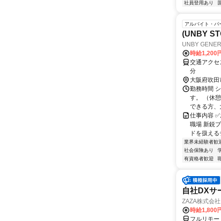
社員登用あり
アルバイト・パ
(UNBY
UNBY GENERA
時給1,20
交通アクセス 最寄駅：
分
大阪府吹田
勤務時間 シ
す。 （休
できる方、大
仕事内容 
職場 新鋭
ドを扱えるチ
業界未経験者歓
社会保険あり
有資格者歓迎
自社DXサ
ZAZA株式会社
時給1,800
フルリモー