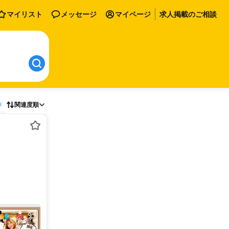
マイリスト
メッセージ
マイページ
求人掲載のご相談
存
関連度順