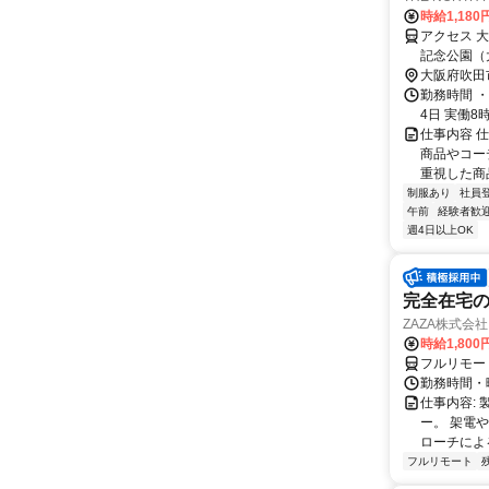
時給1,180
アクセス 
記念公園（
16分
大阪府吹田
勤務時間 ・勤
4日 実働8
仕事内容 
商品やコー
重視した商
制服あり
社員
午前
経験者歓
週4日以上OK
完全在宅の
ZAZA株式会社
時給1,800
フルリモー
勤務時間・
仕事内容: 
ー。 架電
ローチによる
フルリモート