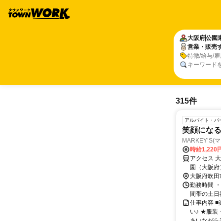
大阪府
公園
営業・販売
特徴/給与/
キーワード
315件
アルバイト・パ
笑顔にな
MARKEY’S
時給1,220
アクセス 
園（大阪府
14分 自
大阪府吹田
～20分
勤務時間 ・11
間帯の土日祝
仕事内容 
い♪ ★服
あいながら楽