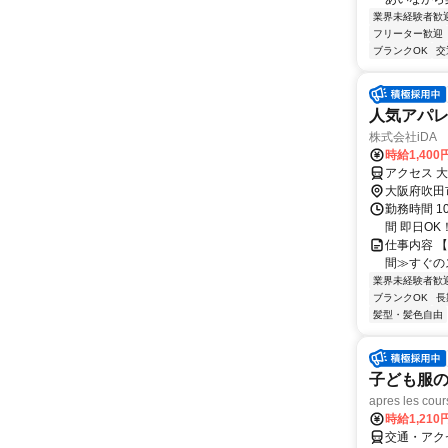
業界未経験者歓
フリーター歓迎
ブランクOK
交
人気アパ
株式会社iDA
時給1,400
アクセス 
大阪府吹田
勤務時間 10
間 即日O
仕事内容 
間≫すぐの
業界未経験者歓
ブランクOK
長
髪型・髪色自由
子ども服の
apres les
時給1,210
交通・アク