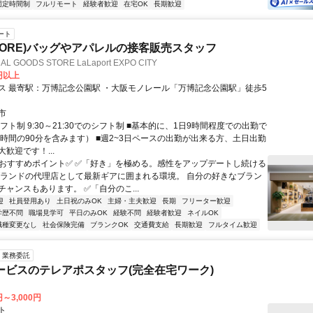
固定時間制
フルリモート
経験者歓迎
在宅OK
長期歓迎
ート
 STORE)バッグやアパレルの接客販売スタッフ
L GOODS STORE LaLaport EXPO CITY
0円以上
万博記念公園駅 ・大阪モノレール「万博記念公園駅」徒歩5
市
フト制 9:30～21:30でのシフト制 ■基本的に、1日9時間程度での出勤で
憩時間の90分を含みます） ■週2~3日ペースの出勤が出来る方、土日出勤
歓迎です！...
✅おすすめポイント✅ ✅「好き」を極める。感性をアップデートし続ける
ブランドの代理店として最新ギアに囲まれる環境。 自分の好きなブラン
ャンスもあります。 ✅「自分のこ...
迎
社員登用あり
土日祝のみOK
主婦・主夫歓迎
長期
フリーター歓迎
学歴不問
職場見学可
平日のみOK
経験不問
経験者歓迎
ネイルOK
職種変更なし
社会保険完備
ブランクOK
交通費支給
長期歓迎
フルタイム歓迎
業務委託
ービスのテレアポスタッフ(完全在宅ワーク)
円～3,000円
ト