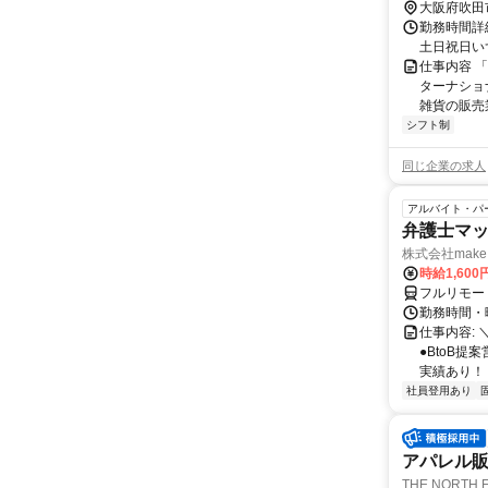
大阪府吹田
勤務時間詳細
土日祝日い
仕事内容 「B
ターナショ
雑貨の販売業務
シフト制
同じ企業の求人
アルバイト・パ
弁護士マッ
株式会社make 
時給1,60
フルリモー
勤務時間・曜
仕事内容: 
●BtoB
実績あり！ ◇
社員登用あり
アパレル
THE NORTH