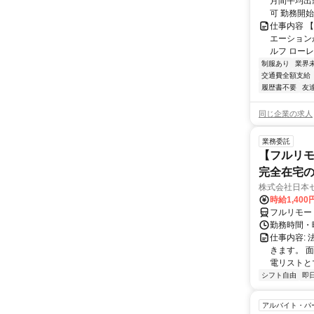
月間平均出
可 勤務開始
仕事内容 
エーションが
ルフ ローレ
制服あり
業界
交通費全額支給
履歴書不要
友
同じ企業の求人
業務委託
【フルリモ
完全在宅
株式会社日本
時給1,400
フルリモー
勤務時間・曜
仕事内容:
きます。 
電リストと
シフト自由
即
アルバイト・パ