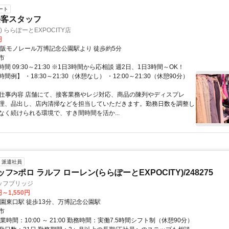
ート
接客スタッフ
) ららぽーとEXPOCITY店
円
大阪モノレール万博記念公園駅より 徒歩約5分
市
間 09:30～21:30 ※1日3時間から応相談 週2日、1日3時間～OK！
例】 ・18:30～21:30（休憩なし） ・12:00～21:30（休憩90分）
● 仕事内容 店舗にて、接客業務やレジ対応、商品の陳列やディスプレ
理、品出し、店内清掃などを担当していただきます。勤務日数を調整し
なく続けられる環境で、すき間時間を活か...
派遣社員
フ>ポロ ラルフ ローレン(ららぽーとEXPOCITY)/248275
ッフブリッジ
円～1,550円
公園東口駅 徒歩13分、万博記念公園駅
市
業時間：10:00 ～ 21:00 勤務時間：実働7.5時間シフト制（休憩90分）