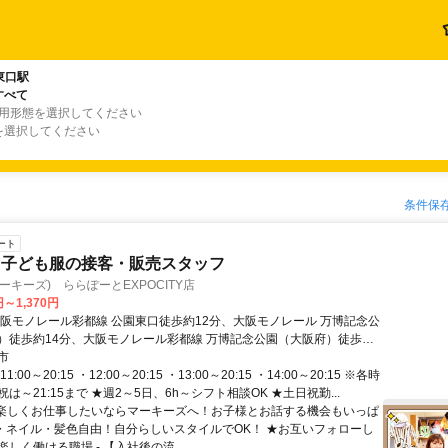
東口駅
すべて
雇用形態を選択してください
を選択してください
条件保
ート
る子ども服の接客・販売スタッフ
(マーキーズ) ららぽーとEXPOCITY店
円～1,370円
大阪モノレール彩都線 公園東口徒歩約12分、大阪モノレール 万博記念公
）徒歩約14分、大阪モノレール彩都線 万博記念公園（大阪府）徒歩約
転車OK！(駐輪場無料)「山田駅」「南千里駅」「北千里駅」～自転車で10
市
:00～20:15 ・12:00～20:15 ・13:00～20:15 ・14:00～20:15 ※各時
は～21:15まで ★週2～5日、6h～シフト相談OK ★土日祝勤...
■楽しくお仕事したいならマーキーズへ！お子様とお話する機会もいっぱ
装・ネイル・髪色自由！自分らしいスタイルでOK！ ★お互いフォローし
しく働ける職場 - 【入社後の流...