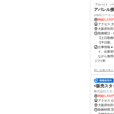
アルバイト・パ
アパレル
coen(コーエン
時給1,230
アクセス 
大阪府吹田
勤務曜日・時
【土日勤務時間
【平日勤...
仕事情報 
イ、在庫管
ながら無理
シフト制
同じ企業の求人
<販売スタッ
株式会社スタ
時給1,450
アクセス 
大阪府吹田
勤務時間 営