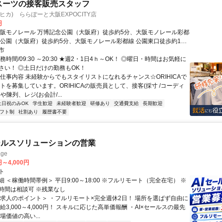
CAスーツの接客販売スタッフ
オリヒカ) ららぽーと大阪EXPOCITY店
円
大阪モノレール 万博記念公園（大阪府）徒歩約5分、大阪モノレール彩都
念公園（大阪府）徒歩約5分、大阪モノレール彩都線 公園東口徒歩約15
ノレール「万博記念公園駅」より徒歩2分
市
務時間/09:30 ～20:30 ★週2・1日4ｈ～OK！ ◎曜日・時間はお気軽に
さい！ ◎土日だけの勤務もOK！
お仕事内容 未経験からでもスタイリストになれるチャンス☆ORIHICAで
トを募集しています。ORIHICAの販売員として、接客(採寸 /コーディ
や陳列、レジ(お会計/...
土日祝のみOK
学生歓迎
未経験者歓迎
研修あり
交通費支給
長期歓迎
フト制
社割あり
履歴書不要
ールスソリューションの営業
ge
円～4,000円
ト
 ＜稼働時間帯例＞ 平日9:00～18:00 ※フルリモート（完全在宅） ※
時間は相談可 ※残業なし
＜求人のポイント＞ ・フルリモート×完全週休2日！ 場所を選ばず自由に
給3,000～4,000円！ スキルに応じた高単価報酬 ・AI×セールスの最先
場価値の高い...