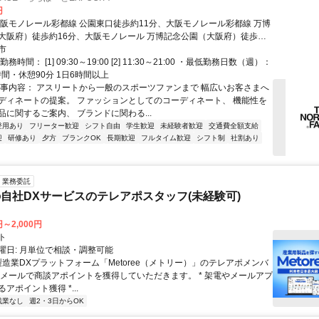
円
大阪モノレール彩都線 公園東口徒歩約11分、大阪モノレール彩都線 万博
大阪府）徒歩約16分、大阪モノレール 万博記念公園（大阪府）徒歩約
市
務時間： [1] 09:30～19:00 [2] 11:30～21:00 ・最低勤務日数（週）：
時間・休憩90分 1日6時間以上
仕事内容： アスリートから一般のスポーツファンまで 幅広いお客さまへ
ディネートの提案。 ファッションとしてのコーディネート、 機能性を
品に関するご案内、 ブランドに関わる...
登用あり
フリーター歓迎
シフト自由
学生歓迎
未経験者歓迎
交通費全額支給
迎
研修あり
夕方
ブランクOK
長期歓迎
フルタイム歓迎
シフト制
社割あり
業務委託
自社DXサービスのテレアポスタッフ(未経験可)
円～2,000円
ト
曜日: 月単位で相談・調整可能
製造業DXプラットフォーム「Metoree（メトリー）」のテレアポメンバ
やメールで商談アポイントを獲得していただきます。 * 架電やメールアプ
アポイント獲得 *...
残業なし
週2・3日からOK