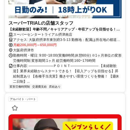
スーパーTRIALの店舗スタッフ
【未経験歓迎】年齢不問／キャリアアップ・年収アップを目指せる！／
小売業等の経験が活かせる／週休二日制／昇給・賞与あり／福利厚生充
スーパーセンタートライアル摂津南店
実
アクセス: 大阪府摂津市東別府3-5-13 勤務地：配属は所在地の都道府
県 ※初任地は最寄りの店舗又は希望エリアを優先し配属します。 ※
月給206,000円～650,000円
エリア内勤務または全国勤務いずれか希望を選択できます。
大阪府摂津市
勤務時間・曜日: 9:00~18:00(実働8時間,休憩60分) ※1ヶ月単位の変形
労働時間制 変形期間:1ヶ月 総労働時間:160~176時間
仕事内容: ―――――――ＰＯＩＮＴ―――――――― 【未経験歓
迎】業界未経験からスタートできる！ 【収入アップを目指せる】昇
給制度あり 【各種手当充実】働きやすい環境づくりを整備！ 【週休
二日制】...
変形労働時間制
交通費支給
昇給あり
アルバイト・パート