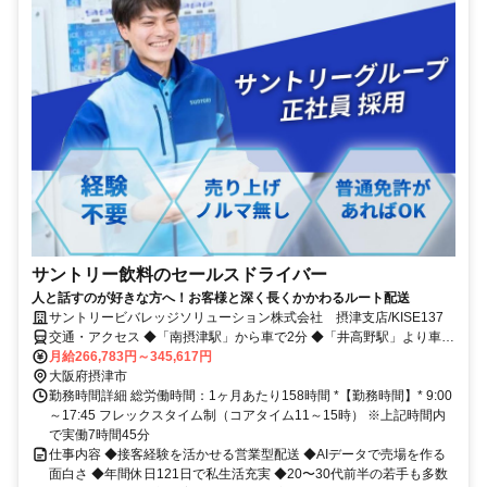
サントリー飲料のセールスドライバー
人と話すのが好きな方へ！お客様と深く長くかかわるルート配送
サントリービバレッジソリューション株式会社 摂津支店/KISE137
交通・アクセス ◆「南摂津駅」から車で2分 ◆「井高野駅」より車で
6分
月給266,783円～345,617円
大阪府摂津市
勤務時間詳細 総労働時間：1ヶ月あたり158時間 *【勤務時間】* 9:00
～17:45 フレックスタイム制（コアタイム11～15時） ※上記時間内
で実働7時間45分
仕事内容 ◆接客経験を活かせる営業型配送 ◆AIデータで売場を作る
面白さ ◆年間休日121日で私生活充実 ◆20〜30代前半の若手も多数