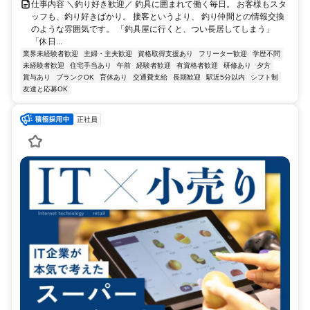
仕事内容 ＼釣り好き歓迎／ 釣具に囲まれて働く毎日。 お客様もスタ
ッフも、釣り好きばかり。 接客というより、 釣り仲間との情報交換
のような雰囲気です。 「釣具屋に行くと、つい長居してしまう」
「休日...
業界未経験者歓迎
主婦・主夫歓迎
資格取得支援あり
フリーター歓迎
学歴不問
未経験者歓迎
住宅手当あり
午前
経験者歓迎
有資格者歓迎
研修あり
夕方
賞与あり
ブランクOK
育休あり
交通費支給
長期歓迎
駅近5分以内
シフト制
友達と応募OK
正社員