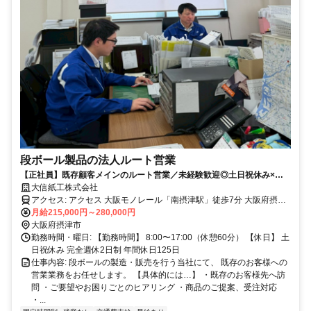
段ボール製品の法人ルート営業
【正社員】既存顧客メインのルート営業／未経験歓迎◎土日祝休み×年
休125日！賞与年3回！
大信紙工株式会社
アクセス: アクセス 大阪モノレール「南摂津駅」徒歩7分 大阪府摂津
市東一津屋7-22
月給215,000円～280,000円
大阪府摂津市
勤務時間・曜日: 【勤務時間】 8:00〜17:00（休憩60分） 【休日】 土
日祝休み 完全週休2日制 年間休日125日
仕事内容: 段ボールの製造・販売を行う当社にて、 既存のお客様への
営業業務をお任せします。 【具体的には…】 ・既存のお客様先へ訪
問 ・ご要望やお困りごとのヒアリング ・商品のご提案、受注対応
・...