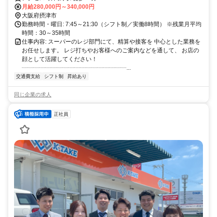
月給280,000円～340,000円
大阪府摂津市
勤務時間・曜日: 7:45～21:30（シフト制／実働8時間） ※残業月平均
時間：30～35時間
仕事内容: スーパーのレジ部門にて、精算や接客を 中心とした業務を
お任せします。 レジ打ちやお客様へのご案内などを通して、 お店の
顔として活躍してください！
┈┈┈┈┈┈┈┈┈┈┈┈┈┈┈┈┈┈...
交通費支給
シフト制
昇給あり
同じ企業の求人
正社員