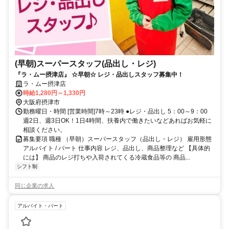
(早朝)スーパースタッフ(品出し・レジ)
『ラ・ムー摂津店』 ☆早朝☆ レジ・品出しスタッフ募集中！
ラ・ムー摂津店
時給1,280円～1,330円
大阪府摂津市
勤務曜日・時間 [営業時間]7時～23時 ●レジ・品出し 5：00～9：00
週2日、週3日OK！1日4時間、扶養内で働きたいなどあればお気軽に
相談ください。
募集要項 職種 （早朝）スーパースタッフ（品出し・レジ） 雇用形態
アルバイト / パート 仕事内容 レジ、品出し、商品整理など 【具体的
には】 商品のレジ打ちや入荷されてくる冷蔵食品等の 商品...
シフト制
同じ企業の求人
アルバイト・パート