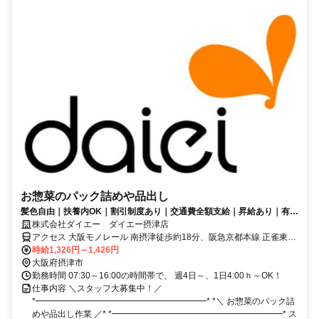
お惣菜のパック詰めや品出し
髪色自由｜扶養内OK｜割引制度あり｜交通費全額支給｜昇給あり｜有給
あり
株式会社ダイエー ダイエー摂津店
アクセス 大阪モノレール 南摂津徒歩約18分、阪急京都本線 正雀東口
徒歩約19分、大阪モノレール 摂津徒歩約22分
時給1,326円～1,426円
大阪府摂津市
勤務時間 07:30～16:00の時間帯で、 週4日～、1日4:00ｈ～OK！
仕事内容 ＼スタッフ大募集中！／
*━━━━━━━━━━━━━━━━━━━━* *＼ お惣菜のパック詰
めや品出し作業 ／* *━━━━━━━━━━━━━━━━━━━━* ス