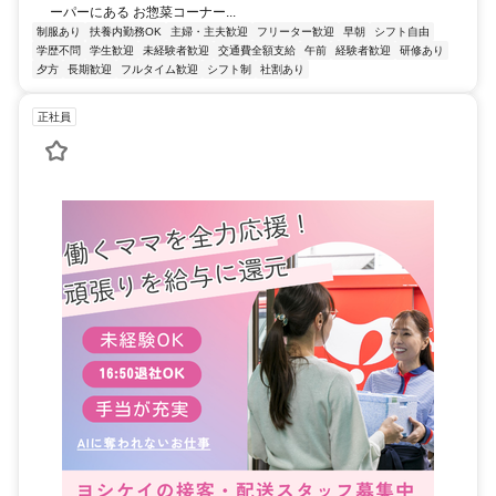
ーパーにある お惣菜コーナー...
制服あり
扶養内勤務OK
主婦・主夫歓迎
フリーター歓迎
早朝
シフト自由
学歴不問
学生歓迎
未経験者歓迎
交通費全額支給
午前
経験者歓迎
研修あり
夕方
長期歓迎
フルタイム歓迎
シフト制
社割あり
正社員