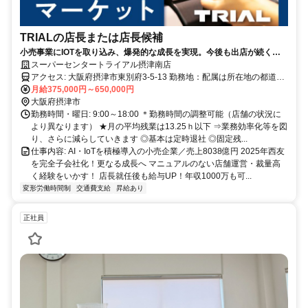
TRIALの店長または店長候補
小売事業にIOTを取り込み、爆発的な成長を実現。今後も出店が続くス
マートストア「TRIAL」とは？
スーパーセンタートライアル摂津南店
アクセス: 大阪府摂津市東別府3-5-13 勤務地：配属は所在地の都道府
県 ※初任地は最寄りの店舗又は希望エリアを優先し配属します。 ※
月給375,000円～650,000円
エリア内勤務または全国勤務いずれか希望を選択できます。
大阪府摂津市
勤務時間・曜日: 9:00～18:00 ＊勤務時間の調整可能（店舗の状況に
より異なります） ★月の平均残業は13.25ｈ以下 ⇒業務効率化等を図
り、さらに減らしていきます ◎基本は定時退社 ◎固定残...
仕事内容: AI・IoTを積極導入の小売企業／売上8038億円 2025年西友
を完全子会社化！更なる成長へ マニュアルのない店舗運営・裁量高
く経験をいかす！ 店長就任後も給与UP！年収1000万も可...
変形労働時間制
交通費支給
昇給あり
正社員