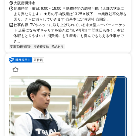
エリア内勤務または全国勤務いずれか希望を選択できます。
大阪府摂津市
勤務時間・曜日: 9:00～18:00 ＊勤務時間の調整可能（店舗の状況に
より異なります） ★月の平均残業は13.25ｈ以下 ⇒業務効率化等を
図り、さらに減らしていきます ◎基本は定時退社 ◎固定...
仕事内容: TVやネットに取り上げられている未来型スーパーマーケッ
ト 店長にならずキャリアを築き給与UP可能!! 年間休日も多く、有給
休暇もとりやすい！ 消費者にも生産者にも喜んでもらえる仕事がで
き...
変形労働時間制
交通費支給
昇給あり
正社員