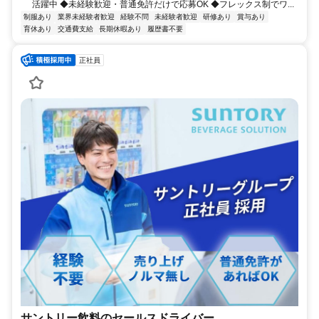
活躍中 ◆未経験歓迎・普通免許だけで応募OK ◆フレックス制でワ...
制服あり
業界未経験者歓迎
経験不問
未経験者歓迎
研修あり
賞与あり
育休あり
交通費支給
長期休暇あり
履歴書不要
正社員
サントリー飲料のセールスドライバー