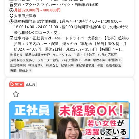
交通・アクセス マイカー・バイク・自転車通勤OK
月給320,000円～400,000円
大阪府摂津市
勤務時間詳細 総労働時間：1週あたり40時間 4:00～14:00 9:00～
18:00 14:00～24:00 21:00～翌9:00 ◎時間帯相談OK ◎その他の時間
帯も相談OK ◎コース・交...
仕事内容 ✨正社員☆2t・4tルートドライバー大募集✨ 【仕事】近郊の
担当エリア内のルート配送、楽々のカゴ車配送 【給与】週休制：月
給32万～40万円、週休2日制：月給27万～35万円 【時間】4～1...
制服あり
業界未経験者歓迎
ランチタイム
主婦・主夫歓迎
60代も応募可
資格取得支援あり
フリーター歓迎
バイク通勤OK
早朝
学歴不問
車通勤OK
固定時間制
職場見学可
転勤なし
経験不問
未経験者歓迎
午前
経験者歓迎
夜間
研修あり
正社員