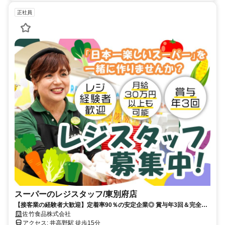
正社員
スーパーのレジスタッフ/東別府店
【接客業の経験者大歓迎】定着率90％の安定企業◎ 賞与年3回＆完全週
休2日制！／休暇・手当も充実／20代～40代活躍中
佐竹食品株式会社
アクセス: 井高野駅 徒歩15分