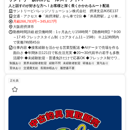
人と話すのが好きな方へ！お客様と深く長くかかわるルート配送
サントリービバレッジソリューション株式会社 摂津支店/KISE137
交通・アクセス ◆「南摂津駅」から車で2分 ◆「井高野駅」より車で
6分
月給266,783円～345,617円
大阪府摂津市
勤務時間詳細 総労働時間：1ヶ月あたり158時間 *【勤務時間】* 9:00
～17:45 フレックスタイム制（コアタイム11～15時） ※上記時間内
で実働7時間45分
仕事内容 ◆接客経験を活かせる営業型配送 ◆AIデータで売場を作る
面白さ ◆年間休日121日で私生活充実 ◆20〜30代前半の若手も多数
活躍中 ◆未経験歓迎・普通免許だけで応募OK ◆フレックス制でワ...
制服あり
業界未経験者歓迎
経験不問
未経験者歓迎
研修あり
賞与あり
育休あり
交通費支給
長期休暇あり
履歴書不要
正社員