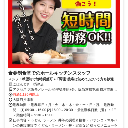
食券制食堂でのホールキッチンスタッフ
＜シフト希望制で随時調整可＞ ｢調理･接客は初めて｣という方も歓迎！
基礎から丁寧にフォローアップ！
ごはんどき 摂津店
アクセス 大阪モノレール 摂津徒歩約7分、阪急京都本線 摂津市東改
札口徒歩約20分、大阪モノレール 沢良宜徒歩約20分 摂津駅より徒歩
時給1,180円以上
10分
大阪府摂津市
勤務時間 ・勤務曜日：月・火・水・木・金・土・日・祝 ・勤務時
間： [1] 09:30～16:00 [2] 16:00～20:30 ・最低勤務日数（週）：2日
＜勤務時間＞ 9:30～16:00...
仕事内容 ＜うどん･ラーメン･丼等の調理＆接客＞ パチンコ・マルハ
ンの併設施設で うどん・ラーメン・丼・定食など 様々なメニューを