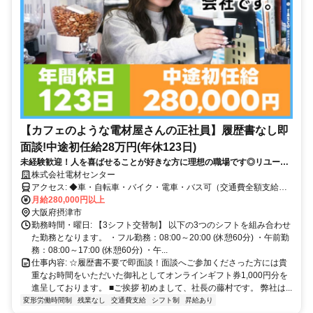
【カフェのような電材屋さんの正社員】履歴書なし即
面談!中途初任給28万円(年休123日)
未経験歓迎！人を喜ばせることが好きな方に理想の職場です◎リユース
ショップ店員（年休123日）
株式会社電材センター
アクセス: ◆車・自転車・バイク・電車・バス可（交通費全額支給）
◆駐車場：無料
月給280,000円以上
大阪府摂津市
勤務時間・曜日: 【3シフト交替制】 以下の3つのシフトを組み合わせ
た勤務となります。 ・フル勤務：08:00～20:00 (休憩60分) ・午前勤
務：08:00～17:00 (休憩60分) ・午...
仕事内容: ☆履歴書不要で即面談！面談へご参加くださった方には貴
重なお時間をいただいた御礼としてオンラインギフト券1,000円分を
進呈しております。 ■ご挨拶 初めまして、社長の藤村です。 弊社は...
変形労働時間制
残業なし
交通費支給
シフト制
昇給あり