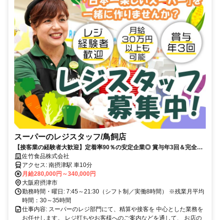
スーパーのレジスタッフ/鳥飼店
【接客業の経験者大歓迎】定着率90％の安定企業◎ 賞与年3回＆完全週
休2日制！／休暇・手当も充実／20代～40代活躍中
佐竹食品株式会社
アクセス: 南摂津駅 車10分
月給280,000円～340,000円
大阪府摂津市
勤務時間・曜日: 7:45～21:30（シフト制／実働8時間） ※残業月平均
時間：30～35時間
仕事内容: スーパーのレジ部門にて、精算や接客を 中心とした業務を
お任せします。 レジ打ちやお客様へのご案内などを通して、 お店の