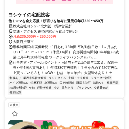
ヨシケイの宅配接客
働くママを全力応援！頑張りを給与に還元◎年収320〜450万
株式会社ヨシケイ北大阪 摂津営業所
交通・アクセス 南摂津駅から徒歩で約8分
月給235,000円～250,000円
大阪府摂津市
勤務時間詳細 実働時間：1日あたり8時間 平均勤務日数：1ヶ月あた
り21日 9：15～18：15（休憩1時間） 変形労働時間制(1年単位) ✅残
業は月平均10時間程度 ワークライフバランスもバッ...
仕事内容 <アピールポイント＞ ⭐給与＋年2回の賞与に加え、配送手
当や年4回の賞与あり！ 年収330万円確約！手当を含めて420万円以
上貰っている方も！ ⭐GW・お盆・年末年始に大型連休あり！ 土...
制服あり
業界未経験者歓迎
ランチタイム
主婦・主夫歓迎
フリーター歓迎
バイク通勤OK
学歴不問
車通勤OK
固定時間制
職場見学可
転勤なし
経験不問
未経験者歓迎
午前
経験者歓迎
夕方
賞与あり
ブランクOK
交通費支給
長期歓迎
正社員