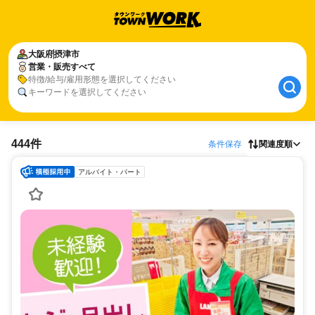
大阪府
摂津市
営業・販売すべて
特徴/給与/雇用形態を選択してください
キーワードを選択してください
444件
条件保存
関連度順
アルバイト・パート