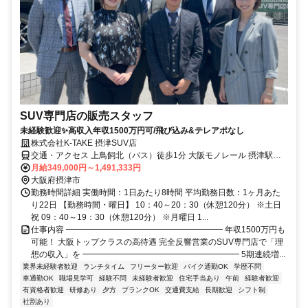
SUV専門店の販売スタッフ
未経験歓迎✨高収入年収1500万円可/飛び込み&テレアポなし
株式会社K-TAKE 摂津SUV店
交通・アクセス 上鳥飼北（バス）徒歩1分 大阪モノレール 摂津駅よ
り車駅より13分 寝屋川市駅より車で13分
月給349,000円～1,491,333円
大阪府摂津市
勤務時間詳細 実働時間：1日あたり8時間 平均勤務日数：1ヶ月あた
り22日 【勤務時間・曜日】 10：40～20：30（休憩120分） ※土日
祝 09：40～19：30（休憩120分） ※月曜日 1...
仕事内容 ━━━━━━━━━━━━━━━━━━━ 年収1500万円も
可能！ 大阪トップクラスの高待遇 完全反響営業のSUV専門店で「理
想の収入」を ━━━━━━━━━━━━━━━━━━━ 5期連続増...
業界未経験者歓迎
ランチタイム
フリーター歓迎
バイク通勤OK
学歴不問
車通勤OK
職場見学可
経験不問
未経験者歓迎
住宅手当あり
午前
経験者歓迎
有資格者歓迎
研修あり
夕方
ブランクOK
交通費支給
長期歓迎
シフト制
社割あり