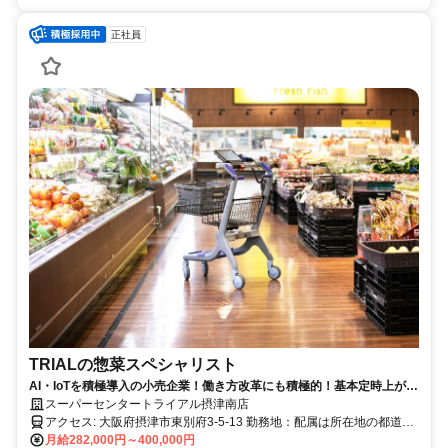
正社員
TRIALの惣菜スペシャリスト
AI・IoTを積極導入の小売企業！働き方改革にも積極的！基本定時上が
り！
スーパーセンタートライアル摂津南店
アクセス: 大阪府摂津市東別府3-5-13 勤務地：配属は所在地の都道府
県 ※初任地は最寄りの店舗又は希望エリアを優先し配属します。 ※
月給282,000円～400,000円