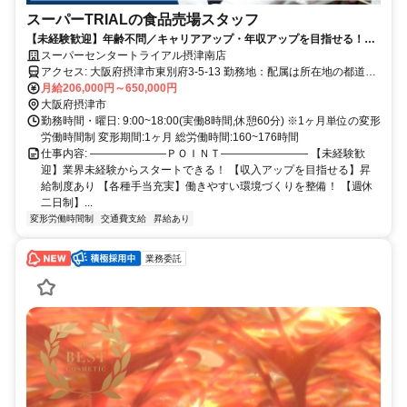
スーパーTRIALの食品売場スタッフ
【未経験歓迎】年齢不問／キャリアアップ・年収アップを目指せる！／
小売業等の経験が活かせる／週休二日制／昇給・賞与あり／福利厚生充
スーパーセンタートライアル摂津南店
実
アクセス: 大阪府摂津市東別府3-5-13 勤務地：配属は所在地の都道府
県 ※初任地は最寄りの店舗又は希望エリアを優先し配属します。 ※
月給206,000円～650,000円
エリア内勤務または全国勤務いずれか希望を選択できます。
大阪府摂津市
勤務時間・曜日: 9:00~18:00(実働8時間,休憩60分) ※1ヶ月単位の変形
労働時間制 変形期間:1ヶ月 総労働時間:160~176時間
仕事内容: ―――――――ＰＯＩＮＴ―――――――― 【未経験歓
迎】業界未経験からスタートできる！ 【収入アップを目指せる】昇
給制度あり 【各種手当充実】働きやすい環境づくりを整備！ 【週休
二日制】...
変形労働時間制
交通費支給
昇給あり
業務委託