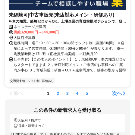
未経験可|中古車販売(来店対応メイン・研修あり)
⏩️車の知識、経験ゼロからOK。上場企業の育成前提ポジションで、研修
＋先輩同席で接客の型から学べます。
ネクステージ摂津店
月給320,000円～644,000円
大阪府摂津市
勤務時間・曜日: 9：30 ～20：30の間でシフト制（実働8時間） ※店
舗によって営業時間、休憩時間（60分or90分）が異なります。 ※平
均残業時間は17h/月（正社員平均実績） ✅残業月20...
仕事内容: 【この求人のポイント！】 １，未経験OK：車の知識ゼロか
らスタートできます ２，来店対応メイン：ご来店のお客様へのご案
内が中心 ３，育成前提：研修＋OJT＋先輩同席で、接客の型から習得
...
交通費支給
シフト制
昇給あり
前へ
次へ
1
2
3
4
5
この条件の新着求人を受け取る
大阪府 / 摂津市
営業・販売すべて
「LINEで受け取る」では、新着求人のほか、おすすめ情報なども配信しま