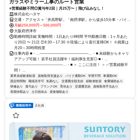
ガラスやミラー工事のルート営業
⭐営業経験不問◎賞与年2回｜月25万〜｜飛び込みなし！
株式会社ハタヤ
交通・アクセス ⭐「井高野駅」「南摂津駅」から徒歩15分車・バイク
通勤OK／転勤なし
月給250,000円～500,000円
大阪府摂津市
勤務時間詳細 実働時間：1日あたり8時間 平均勤務日数：1ヶ月あた
り20日 〜 21日 ⏰8:30～17:30 ※現場により直行直帰OK！ ※残業は
月20～30時間程度
仕事内容 ■・…―――――――――――――…・■ 未経験からキャリ
アアップ可能！ 若手社員活躍中！福利厚生充実◎ ■・…
―――――――――――――…・■ ＜ ここに注目！ ＞ ✅営業経験不
問！ ...
業界未経験者歓迎
資格取得支援あり
バイク通勤OK
学歴不問
車通勤OK
固定時間制
職場見学可
転勤なし
交通費全額支給
経験者歓迎
食費補助あり
研修あり
賞与あり
ブランクOK
育休あり
交通費支給
資格取得手当あり
長期休暇あり
土日祝休み
昼食補助あり
正社員