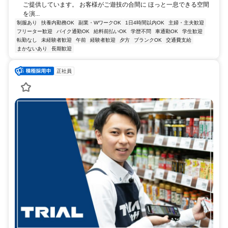
ご提供しています。 お客様がご遊技の合間に ほっと一息できる空間
を演...
制服あり
扶養内勤務OK
副業・WワークOK
1日4時間以内OK
主婦・主夫歓迎
フリーター歓迎
バイク通勤OK
給料前払いOK
学歴不問
車通勤OK
学生歓迎
転勤なし
未経験者歓迎
午前
経験者歓迎
夕方
ブランクOK
交通費支給
まかないあり
長期歓迎
正社員