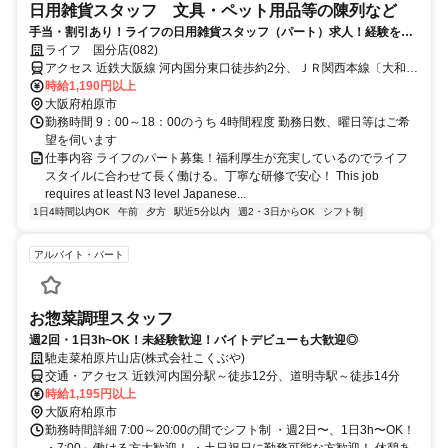
日用雑貨スタッフ 文具・ペット用品等の陳列など
手当・割引あり！ライフの日用雑貨スタッフ（パート）求人！経験を気
にせず働けます
ライフ 国分店(082)
アクセス 近鉄大阪線 河内国分東口徒歩約2分、ＪＲ関西本線〔大和路
線〕 高井田（関西本線）出入口1徒歩約9分、近鉄大阪線 大阪教育大
時給1,190円以上
前徒歩約20分
大阪府柏原市
勤務時間 9：00～18：00のうち 4時間程度 勤務日数、曜日等はご希
望を伺います
仕事内容 ライフのパート募集！福利厚生が充実しているのでライフ
スタイルに合わせて長く働ける。丁寧な研修で安心！ This job
requires at least N3 level Japanese...
1日4時間以内OK
午前
夕方
駅近5分以内
週2・3日からOK
シフト制
アルバイト・パート
お惣菜調理スタッフ
週2回・1日3h~OK！未経験歓迎！バイトデビューも大歓迎◎
馳走菜柏原片山店(株式会社こくぶや)
交通・アクセス 近鉄河内国分駅～徒歩12分、道明寺駅～徒歩14分
時給1,195円以上
大阪府柏原市
勤務時間詳細 7:00～20:00の間でシフト制 ・週2日〜、1日3h〜OK！