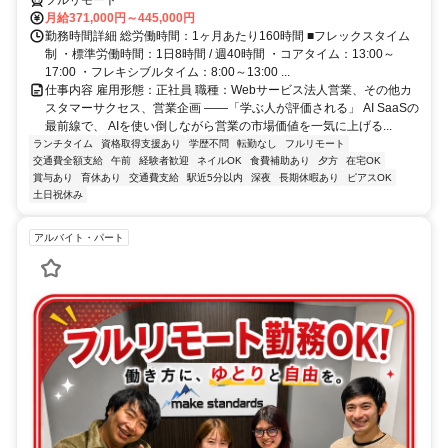
月給371,000円～445,000円
勤務時間詳細 総労働時間：1ヶ月あたり160時間 ■フレックスタイム
制 ・標準労働時間：1日8時間 / 週40時間 ・コアタイム：13:00～
17:00 ・フレキシブルタイム：8:00～13:00 ...
仕事内容 雇用形態：正社員 職種：Webサービス法人営業、その他カ
スタマーサクセス、営業企画 ――「学ぶ人が評価される」 AI SaaSの
最前線で、 AIを使い倒しながら営業の市場価値を一気に上げる...
ランチタイム
資格取得支援あり
学歴不問
転勤なし
フルリモート
交通費全額支給
午前
経験者歓迎
ネイルOK
食費補助あり
夕方
在宅OK
賞与あり
育休あり
交通費支給
駅近5分以内
深夜
長期休暇あり
ピアスOK
土日祝休み
アルバイト・パート