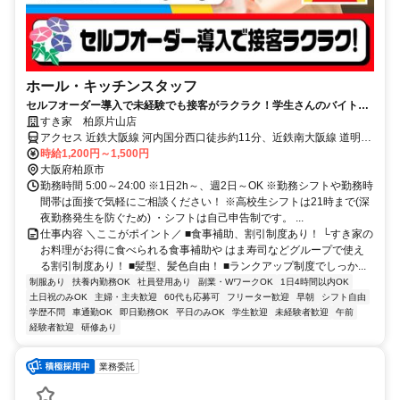
ホール・キッチンスタッフ
セルフオーダー導入で未経験でも接客がラクラク！学生さんのバイトデ
ビューに最適です♪
すき家 柏原片山店
アクセス 近鉄大阪線 河内国分西口徒歩約11分、近鉄南大阪線 道明寺
徒歩約15分、近鉄道明寺線 道明寺徒歩約15分 河内国分駅徒歩12分、
時給1,200円～1,500円
道明寺駅徒歩15分
大阪府柏原市
勤務時間 5:00～24:00 ※1日2h～、週2日～OK ※勤務シフトや勤務時
間帯は面接で気軽にご相談ください！ ※高校生シフトは21時まで(深
夜勤務発生を防ぐため) ・シフトは自己申告制です。 ...
仕事内容 ＼ここがポイント／ ■食事補助、割引制度あり！ └すき家の
お料理がお得に食べられる食事補助や はま寿司などグループで使え
る割引制度あり！ ■髪型、髪色自由！ ■ランクアップ制度でしっか...
制服あり
扶養内勤務OK
社員登用あり
副業・WワークOK
1日4時間以内OK
土日祝のみOK
主婦・主夫歓迎
60代も応募可
フリーター歓迎
早朝
シフト自由
学歴不問
車通勤OK
即日勤務OK
平日のみOK
学生歓迎
未経験者歓迎
午前
経験者歓迎
研修あり
業務委託