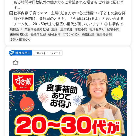
ある時間や日数以外の働き方をご希望される場合も ご相談に応じま
す...
仕事内容 子育てママ・主婦(夫)さんが中心に活躍中♪ 子どもの急な発
熱や学級閉鎖、参観日のときも、 「今日は代わるよ」と言い合える
チーム制。 20～50代まで幅広い世代が働いています！ ◎ 扶養内で...
制服あり
業界未経験者歓迎
主婦・主夫歓迎
学歴不問
職場見学可
経験不問
未経験者歓迎
経験者歓迎
研修あり
ブランクOK
長期歓迎
完全歩合制
友達と応募OK
アルバイト・パート