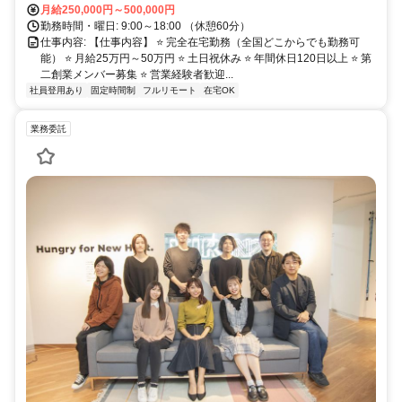
AI・Webマーケティング・分析・マネジメントまで幅広く学びながら、
月給250,000円～500,000円
企業の採用成功を支えるコンサルタントへ。将来はリーダー・マネージ
勤務時間・曜日: 9:00～18:00 （休憩60分）
ャー・新規事業責任者など、会社を支える中核人材として活躍できま
仕事内容: 【仕事内容】 ⭐ 完全在宅勤務（全国どこからでも勤務可
す。
能） ⭐ 月給25万円～50万円 ⭐ 土日祝休み ⭐ 年間休日120日以上 ⭐ 第
二創業メンバー募集 ⭐ 営業経験者歓迎...
社員登用あり
固定時間制
フルリモート
在宅OK
業務委託