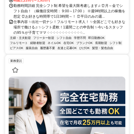
時給1,226円～1,920円
勤務時間詳細 完全シフト制 希望を最大限考慮します♫ ⏰月～金でシ
フト自由！ （稼働目安時間： 9:00～17:00 ） ※週9時間以上の稼働を
想定 ⏰お好きな時間帯で1日3時間～！ ⏰平日のみの週...
仕事内容 ✨出社一切ナシ！フルリモート求人！ ✨全国どこでも好きな
場所で働ける♫ ✨シフト柔軟！1週間ごとの申告制 ✨今いるスタッフ
の95％が子育てママ ༶ ༶ ༶ ༶ ༶ ༶ ༶ ༶ ༶ ༶ ༶ ༶...
主婦・主夫歓迎
フリーター歓迎
シフト自由
学歴不問
即日勤務OK
フルリモート
経験者歓迎
ネイルOK
在宅OK
ブランクOK
長期歓迎
シフト制
ピアスOK
服装自由
履歴書不要
友達と応募OK
ひげOK
髪型・髪色自由
業務委託