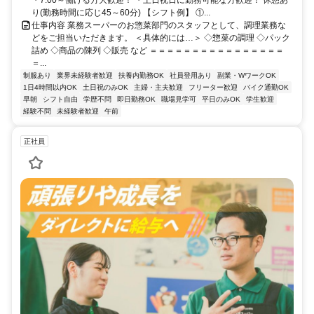
・7:00～働ける方大歓迎！ ・土日祝日に勤務可能な方歓迎！ 休憩あ
り(勤務時間に応じ45～60分) 【シフト例】 ①...
仕事内容 業務スーパーのお惣菜部門のスタッフとして、調理業務な
どをご担当いただきます。 ＜具体的には…＞ ◇惣菜の調理 ◇パック
詰め ◇商品の陳列 ◇販売 など ＝＝＝＝＝＝＝＝＝＝＝＝＝＝＝＝
＝...
制服あり
業界未経験者歓迎
扶養内勤務OK
社員登用あり
副業・WワークOK
1日4時間以内OK
土日祝のみOK
主婦・主夫歓迎
フリーター歓迎
バイク通勤OK
早朝
シフト自由
学歴不問
即日勤務OK
職場見学可
平日のみOK
学生歓迎
経験不問
未経験者歓迎
午前
正社員