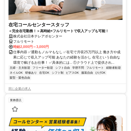
在宅コールセンタースタッフ
＜完全在宅勤務！＞高時給×フルリモートで収入アップも可能！
株式会社日本テレアポセンター
フルリモート
時給2,000円～3,000円
仕事内容 ✅通勤もノルマもなし ✅在宅で月収25万円以上 働き方や成
果に応じて収入アップ可能 あなたの経験を活かし 在宅という自由な
環境で稼げるお仕事！ ✅具体的には... ①クラウド上で提供され...
主婦・主夫歓迎
フリーター歓迎
シフト自由
学歴不問
フルリモート
経験者歓迎
ネイルOK
研修あり
在宅OK
シフト制
ピアスOK
服装自由
ひげOK
髪型・髪色自由
同じ企業の求人
業務委託