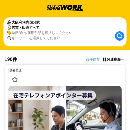
大阪府
河内国分駅
営業・販売すべて
特徴/給与/雇用形態を選択してください
キーワードを選択してください
190件
条件保存
関連度順
業務委託