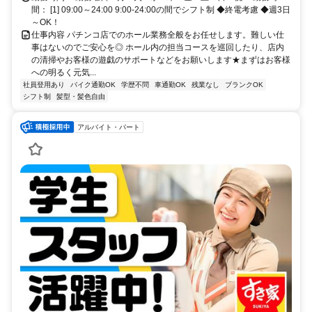
間： [1] 09:00～24:00 9:00-24:00の間でシフト制 ◆終電考慮 ◆週3日
～OK！
仕事内容 パチンコ店でのホール業務全般をお任せします。難しい仕
事はないのでご安心を◎ ホール内の担当コースを巡回したり、店内
の清掃やお客様の遊戯のサポートなどをお願いします★まずはお客様
への明るく元気...
社員登用あり
バイク通勤OK
学歴不問
車通勤OK
残業なし
ブランクOK
シフト制
髪型・髪色自由
アルバイト・パート