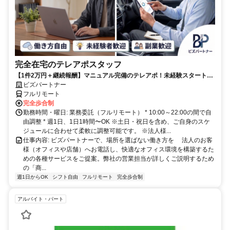
完全在宅のテレアポスタッフ
【1件2万円＋継続報酬】マニュアル完備のテレアポ！未経験スタートの
副業スタッフ活躍中／丁寧なフォロー体制あり
ビズパートナー
フルリモート
完全歩合制
勤務時間・曜日: 業務委託（フルリモート） * 10:00～22:00の間で自
由調整 * 週1日、1日1時間〜OK ※土日・祝日を含め、ご自身のスケ
ジュールに合わせて柔軟に調整可能です。 ※法人様...
仕事内容: ビズパートナーで、場所を選ばない働き方を 法人のお客
様（オフィスや店舗）へお電話し、快適なオフィス環境を構築するた
めの各種サービスをご提案。弊社の営業担当が詳しくご説明するため
の「商...
週1日からOK
シフト自由
フルリモート
完全歩合制
アルバイト・パート