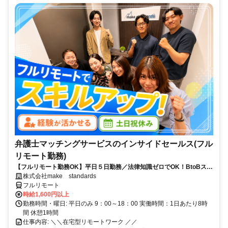
弁護士マッチングサービスのインサイドセールス(フル
リモート勤務)
【フルリモート勤務OK】平日５日勤務／法律知識ゼロでOK！BtoBスキ
ルが身につく営業職
株式会社make standards
フルリモート
時給1,600円以上
勤務時間・曜日: 平日のみ 9：00～18：00 実働時間：1日あたり8時
間 休憩1時間
仕事内容: ＼＼在宅型リモートワーク ／／