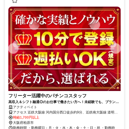
フリーター活躍中のパチンコスタッフ
高収入＆シフト融通◎のお仕事で働きたい方へ！未経験でも、ブランク
ありでも大歓迎♪
アクティベイト
アクセス 近鉄大阪線 河内国分西口徒歩約9分、近鉄南大阪線 道明寺
徒歩約16分、近鉄道明寺線 道明寺徒歩約16分
時給1,700円以上
大阪府柏原市
勤務時間 ・勤務曜日：月・火・水・木・金・土・日・祝 ・勤務時