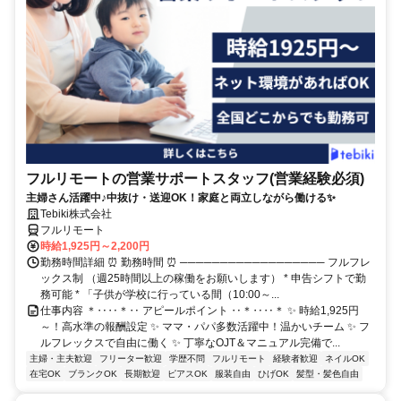
フルリモートの営業サポートスタッフ(営業経験必須)
主婦さん活躍中♪中抜け・送迎OK！家庭と両立しながら働ける✨
Tebiki株式会社
フルリモート
時給1,925円～2,200円
勤務時間詳細 ⏰ 勤務時間 ⏰ ────────────────── フルフレ
ックス制 （週25時間以上の稼働をお願いします） * 申告シフトで勤
務可能 * 「子供が学校に行っている間（10:00～...
仕事内容 ＊‥‥＊‥ アピールポイント ‥＊‥‥＊ ✨ 時給1,925円
～！高水準の報酬設定 ✨ ママ・パパ多数活躍中！温かいチーム ✨ フ
ルフレックスで自由に働く ✨ 丁寧なOJT＆マニュアル完備で...
主婦・主夫歓迎
フリーター歓迎
学歴不問
フルリモート
経験者歓迎
ネイルOK
在宅OK
ブランクOK
長期歓迎
ピアスOK
服装自由
ひげOK
髪型・髪色自由