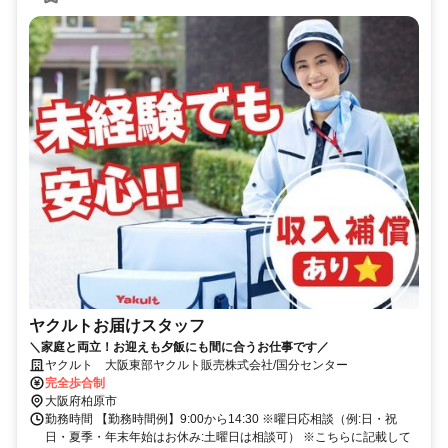
ヤクルトお届けスタッフ
＼家庭と両立！お迎えも夕飯にも間に合うお仕事です／
ヤクルト 大阪東部ヤクルト販売株式会社/国分センター
完全歩合制
大阪府柏原市
勤務時間 【勤務時間例】9:00から14:30 ※曜日応相談（例:日・祝
日・夏季・年末年始はお休み:土曜日は相談可） ※こちらに記載して