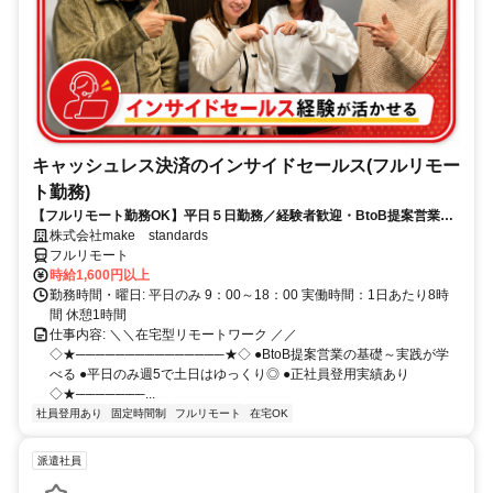
キャッシュレス決済のインサイドセールス(フルリモー
ト勤務)
【フルリモート勤務OK】平日５日勤務／経験者歓迎・BtoB提案営業で
スキルアップ
株式会社make standards
フルリモート
時給1,600円以上
勤務時間・曜日: 平日のみ 9：00～18：00 実働時間：1日あたり8時
間 休憩1時間
仕事内容: ＼＼在宅型リモートワーク ／／
◇★───────────────★◇ ●BtoB提案営業の基礎～実践が学
べる ●平日のみ週5で土日はゆっくり◎ ●正社員登用実績あり
◇★───────...
社員登用あり
固定時間制
フルリモート
在宅OK
派遣社員