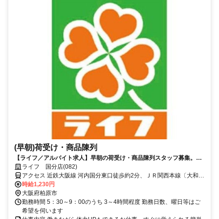
(早朝)荷受け・商品陳列
【ライフ／アルバイト求人】早朝の荷受け・商品陳列スタッフ募集。空
いた時間に効率よく働けます
ライフ 国分店(082)
アクセス 近鉄大阪線 河内国分東口徒歩約2分、ＪＲ関西本線〔大和路
線〕 高井田（関西本線）出入口1徒歩約9分、近鉄大阪線 大阪教育大
時給1,230円
前徒歩約20分
大阪府柏原市
勤務時間 5：30～9：00のうち 3～4時間程度 勤務日数、曜日等はご
希望を伺います