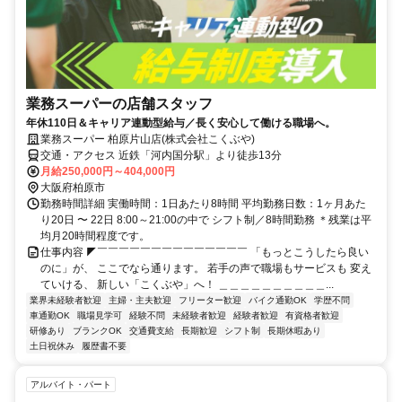
業務スーパーの店舗スタッフ
年休110日＆キャリア連動型給与／長く安心して働ける職場へ。
業務スーパー 柏原片山店(株式会社こくぶや)
交通・アクセス 近鉄「河内国分駅」より徒歩13分
月給250,000円～404,000円
大阪府柏原市
勤務時間詳細 実働時間：1日あたり8時間 平均勤務日数：1ヶ月あた
り20日 〜 22日 8:00～21:00の中で シフト制／8時間勤務 ＊残業は平
均月20時間程度です。
仕事内容 ◤￣￣￣￣￣￣￣￣￣￣￣￣￣￣ 「もっとこうしたら良い
のに」が、 ここでなら通ります。 若手の声で職場もサービスも 変え
ていける、 新しい「こくぶや」へ！ ＿＿＿＿＿＿＿＿＿＿...
業界未経験者歓迎
主婦・主夫歓迎
フリーター歓迎
バイク通勤OK
学歴不問
車通勤OK
職場見学可
経験不問
未経験者歓迎
経験者歓迎
有資格者歓迎
研修あり
ブランクOK
交通費支給
長期歓迎
シフト制
長期休暇あり
土日祝休み
履歴書不要
アルバイト・パート