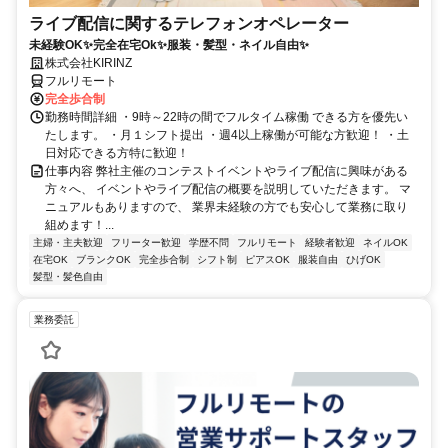
ライブ配信に関するテレフォンオペレーター
未経験OK✨完全在宅Ok✨服装・髪型・ネイル自由✨
株式会社KIRINZ
フルリモート
完全歩合制
勤務時間詳細 ・9時～22時の間でフルタイム稼働 できる方を優先い
たします。 ・月１シフト提出 ・週4以上稼働が可能な方歓迎！ ・土
日対応できる方特に歓迎！
仕事内容 弊社主催のコンテストイベントやライブ配信に興味がある
方々へ、 イベントやライブ配信の概要を説明していただきます。 マ
ニュアルもありますので、 業界未経験の方でも安心して業務に取り
組めます！...
主婦・主夫歓迎
フリーター歓迎
学歴不問
フルリモート
経験者歓迎
ネイルOK
在宅OK
ブランクOK
完全歩合制
シフト制
ピアスOK
服装自由
ひげOK
髪型・髪色自由
業務委託