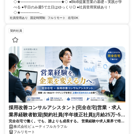
◇★───────────────★◇ ●BtoB提案営業の基礎～実践が学
べる ●平日のみ週5で土日はゆっくり◎ ●社員登用実績あり！
◇★───────...
社員登用あり
固定時間制
フルリモート
在宅OK
契約社員
採用改善コンサルアシスタント|完全在宅|営業・求人
業界経験者歓迎|契約社員(半年後正社員)|月給25万~50
完全在宅で働く。でも、誰よりも成長する。 営業経験や求人業界で培っ
万円
た経験を、「企業の採用を変える仕事」に活かしませんか？私たちは全
株式会社ビューティフルカラフル
国3,000社以上の採用支援を行う採用改善会社です。営業・Indeed・
フルリモート