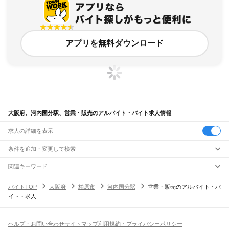
アプリを無料ダウンロード
大阪府、河内国分駅、営業・販売のアルバイト・バイト求人情報
求人の詳細を表示
条件を追加・変更して検索
市区町村を追加・変更
関連キーワード
完全在宅ワーク 全国
シール貼り 在宅
現在地周辺
ガチャガチャ
犬カフェ
大阪府
駅を追加・変更
バイトTOP
大阪府
柏原市
河内国分駅
営業・販売のアルバイト・バ
大阪府
すべて
イト・求人
大阪市
すべて
職種を追加・変更
JR京都線
都島区
福島区
此花区
西区
港区
大正区
天王寺区
浪速区
西淀川区
東淀川区
東成区
島本駅
高槻駅
摂津富田駅
JR総持寺駅
茨木駅
千里丘駅
岸辺駅
吹田駅
東淀川駅
飲食・フードサービス
生野区
旭区
城東区
阿倍野区
住吉区
東住吉区
西成区
淀川区
鶴見区
住之江区
特徴を追加・変更
新大阪駅
大阪駅
飲食・フードサービス
平野区
北区
中央区
すべて
ヘルプ・お問い合わせ
サイトマップ
利用規約・プライバシーポリシー