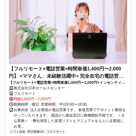
【フルリモート×電話営業×時間単価1,400円〜2,000
円】 <ママさん、未経験活躍中> 完全在宅の電話営業
【フルリモート×電話営業×時間単価1,400円〜2,000円+インセンティブ
で家庭と仕事の両立を実現
あり】 ＜ママさん、未経験活躍中＞ 完全在宅の電話営業で家庭と仕事の
株式会社日本セールスセンター
両立を実現
フルリモート
時給1,400円～2,000円
勤務時間・曜日: 営業時間：平日9:00〜18:00
仕事内容: 法人企業様の電話営業です。 新規営業でアポイント獲得を
やっていただきます。 面談から最短翌日に稼働開始可能です。 ＜主
な業務＞ ・弊社用意した架電リストとマニュアルをもとに企業様に
お電...
シフト自由
即日勤務OK
フルリモート