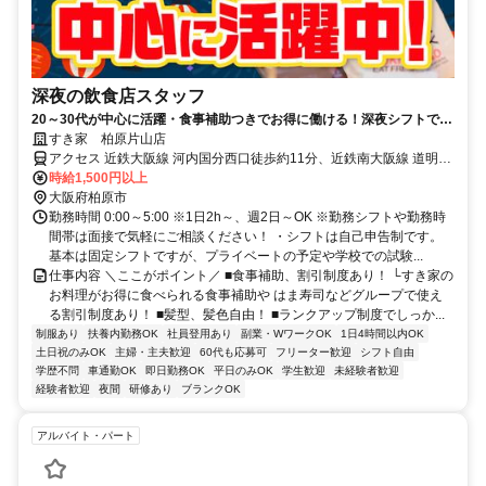
深夜の飲食店スタッフ
20～30代が中心に活躍・食事補助つきでお得に働ける！深夜シフトで稼
ぎませんか◎
すき家 柏原片山店
アクセス 近鉄大阪線 河内国分西口徒歩約11分、近鉄南大阪線 道明寺
徒歩約15分、近鉄道明寺線 道明寺徒歩約15分 河内国分駅徒歩12分、
時給1,500円以上
道明寺駅徒歩15分
大阪府柏原市
勤務時間 0:00～5:00 ※1日2h～、週2日～OK ※勤務シフトや勤務時
間帯は面接で気軽にご相談ください！ ・シフトは自己申告制です。
基本は固定シフトですが、プライベートの予定や学校での試験...
仕事内容 ＼ここがポイント／ ■食事補助、割引制度あり！ └すき家の
お料理がお得に食べられる食事補助や はま寿司などグループで使え
る割引制度あり！ ■髪型、髪色自由！ ■ランクアップ制度でしっか...
制服あり
扶養内勤務OK
社員登用あり
副業・WワークOK
1日4時間以内OK
土日祝のみOK
主婦・主夫歓迎
60代も応募可
フリーター歓迎
シフト自由
学歴不問
車通勤OK
即日勤務OK
平日のみOK
学生歓迎
未経験者歓迎
経験者歓迎
夜間
研修あり
ブランクOK
アルバイト・パート