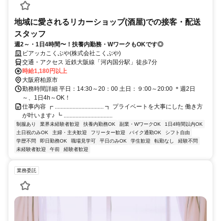
地域に愛されるリカーショップ(酒屋)での接客・配送
スタッフ
週2～・1日4時間〜！扶養内勤務・WワークもOKです◎
ビアッカこくぶや(株式会社こくぶや)
交通・アクセス 近鉄大阪線「河内国分駅」徒歩7分
時給1,180円以上
大阪府柏原市
勤務時間詳細 平日：14:30～20：00 土日：９:00～20:00 ＊週2日
～、1日4h～OK！
仕事内容 ┏ ................................. ┓ プライベートを大事にした 働き方
が叶います♪ ┗ .................................
制服あり
業界未経験者歓迎
扶養内勤務OK
副業・WワークOK
1日4時間以内OK
土日祝のみOK
主婦・主夫歓迎
フリーター歓迎
バイク通勤OK
シフト自由
学歴不問
即日勤務OK
職場見学可
平日のみOK
学生歓迎
転勤なし
経験不問
未経験者歓迎
午前
経験者歓迎
業務委託