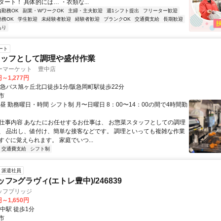
ート！ 具体的には… ・衣類な...
内勤務OK
副業・WワークOK
主婦・主夫歓迎
週1シフト提出
フリーター歓迎
勤務OK
学生歓迎
未経験者歓迎
経験者歓迎
ブランクOK
交通費支給
長期歓迎
あり
ート
タッフとして調理や盛付作業
ーマーケット 豊中店
円～1,277円
阪急バス旭ヶ丘北口徒歩1分/阪急岡町駅徒歩22分
市
昼 勤務曜日・時間 シフト制 月〜日曜日 8：00〜14：00の間で4時間勤
● 仕事内容 あなたにお任せするお仕事は、 お惣菜スタッフとしての調理
、 品出し、値付け、簡単な接客などです。 調理といっても複雑な作業
ぐに覚えられます。 家庭でいつ...
交通費支給
シフト制
派遣社員
フ>グラヴィ(エトレ豊中)/246839
ッフブリッジ
円～1,650円
中駅 徒歩1分
市