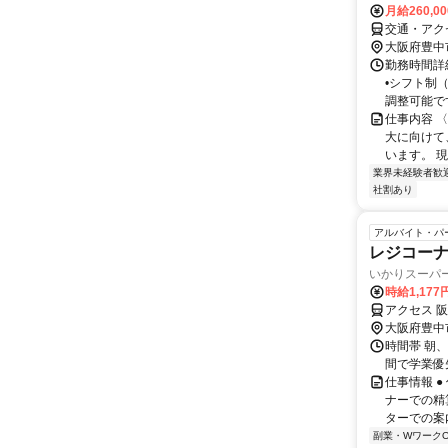
月給260,0
交通・アク
大阪府豊中
勤務時間詳細
•シフト制（
調整可能で
仕事内容 
大に向けて
います。 
業界未経験者歓
社割あり
アルバイト・パ
レジコー
いかりスーパ
時給1,177
アクセス 
大阪府豊中
時間帯 朝、
間で学業優
仕事情報 
ナーでの精
ターでの案内
副業・WワークO