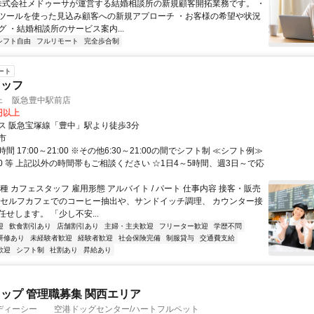
 株式会社メドゥーサが運営する結婚相談所の新規顧客開拓業務です。 ・
ツールを使った見込み顧客への新規アプローチ ・お客様の希望や状況
 ・結婚相談所のサービス案内...
シフト自由
フルリモート
完全歩合制
ート
タッフ
ェ 阪急豊中駅前店
0円以上
ス 阪急宝塚線「豊中」駅より徒歩3分
市
間 17:00～21:00 ※その他6:30～21:00の間でシフト制 ≪シフト例≫
2:00 等 上記以外の時間帯もご相談ください ☆1日4～5時間、週3日～で応
種 カフェスタッフ 雇用形態 アルバイト / パート 仕事内容 接客・販売
 セルフカフェでのコーヒー抽出や、サンドイッチ調理、 カウンター接
せします。 「少し不安...
迎
飲食割引あり
店舗割引あり
主婦・主夫歓迎
フリーター歓迎
学歴不問
研修あり
未経験者歓迎
経験者歓迎
社会保険完備
制服貸与
交通費支給
歓迎
シフト制
社割あり
昇給あり
ップ 管理職募集 関西エリア
ディーシー 空港ドッグセンター/ハートフルペット