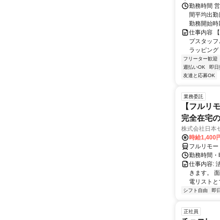
勤務時間 営
間平均出勤
勤務開始時期
仕事内容 
プスタッフ
ラッピング 
フリーター歓迎
週払いOK
即日
友達と応募OK
業務委託
【フルリモ
完全在宅
株式会社日本
時給1,400
フルリモー
勤務時間・曜
仕事内容:
きます。 
電リストと
シフト自由
即
正社員