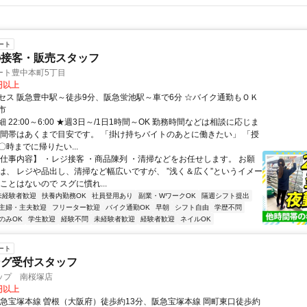
ート
の接客・販売スタッフ
ート豊中本町5丁目
1円以上
セス 阪急豊中駅～徒歩9分、阪急蛍池駅～車で6分 ☆バイク通勤もＯＫ
市
 22:00～6:00 ★週3日～/1日1時間～OK 勤務時間などは相談に応じま
時間帯はあくまで目安です。 「掛け持ちバイトのあとに働きたい」 「授
時までに帰りたい...
【仕事内容】 ・レジ接客 ・商品陳列 ・清掃などをお任せします。 お願
は、 レジや品出し、清掃など幅広いですが、 ”浅く＆広く”というイメー
ことはないので スグに慣れ...
未経験者歓迎
扶養内勤務OK
社員登用あり
副業・WワークOK
隔週シフト提出
主婦・主夫歓迎
フリーター歓迎
バイク通勤OK
早朝
シフト自由
学歴不問
のみOK
学生歓迎
経験不問
未経験者歓迎
経験者歓迎
ネイルOK
ート
ング受付スタッフ
ップ 南桜塚店
0円以上
阪急宝塚本線 曽根（大阪府）徒歩約13分、阪急宝塚本線 岡町東口徒歩約