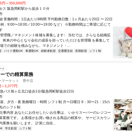
00円～350,000円
セス 阪急岡町駅から徒歩１０分
市
 実働時間：1日あたり8時間 平均勤務日数：1ヶ月あたり20日 〜 22日
例：9:00〜18:00／10:00〜19:00 など） ※勤務時間はご希望に応じて
す
〈管理職／マネジメント候補を募集します〉 当社では、さらなる組織拡
、将来の中心となり会社の成長を担っていただける管理職 を募集して
現場での経験を積みながら、マネジメント・...
迎
バイク通勤OK
車通勤OK
経験者歓迎
交通費支給
長期歓迎
シフト制
ート
ナーでの精算業務
ーマーケット 豊中店
円～1,377円
阪急バス旭ヶ丘北口徒歩1分/阪急岡町駅徒歩22分
市
昼、夕方・夜 勤務曜日・時間 シフト制 月〜日曜日 9：30〜21：15の
先のシフト制
● 仕事内容 あなたにお任せしたいお仕事は、 いかりスーパーのレジコー
算業務です。 お客様がお買い物される商品の精算や、 サービスカウン
業務を願いします。 計算に自信...
K
学生歓迎
シフト制