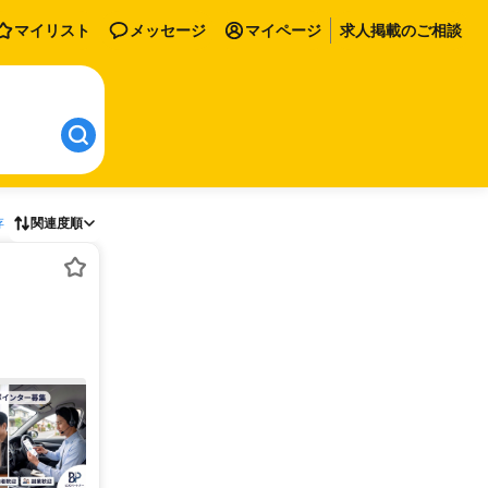
マイリスト
メッセージ
マイページ
求人掲載のご相談
存
関連度順