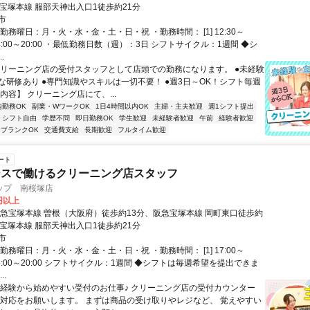
急宝塚本線 服部天神出入口1徒歩約21分
市
勤務曜日：月・火・水・金・土・日・祝 ・勤務時間： [1] 12:30～
2] 14:00～20:00 ・最低勤務日数（週）：3日 シフトサイクル：1週間 ◆シ
.
クリーニング店の受付スタッフとして店頭での勤務になります。 ●未経験
な研修あり ●専門知識やスキルは一切不要！ ●週3日～OK！シフト毎週
内容】 クリーニング店にて、...
内勤務OK
副業・WワークOK
1日4時間以内OK
主婦・主夫歓迎
週1シフト提出
シフト自由
学歴不問
即日勤務OK
学生歓迎
未経験者歓迎
午前
経験者歓迎
ブランクOK
交通費支給
長期歓迎
フルタイム歓迎
ート
ースで働けるクリーニング店スタッフ
ップ 南桜塚店
0円以上
阪急宝塚本線 曽根（大阪府）徒歩約13分、阪急宝塚本線 岡町東口徒歩約
急宝塚本線 服部天神出入口1徒歩約21分
市
勤務曜日：月・火・水・金・土・日・祝 ・勤務時間： [1] 17:00～
2] 16:00～20:00 シフトサイクル：1週間 ◆シフトは毎週希望を提出できま
..
未経験から始めやすい受付のお仕事♪ クリーニング店の受付カウンター
様対応をお願いします。 まずは商品の受け取りやレジなど、 覚えやすい