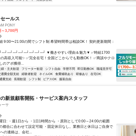
ドセールス
M PONY
円～3,700円
ト
 9:00〜21:00の間でシフト制 希望時間帯は相談OK！ 契約更新期間：
┘─┘─┘─┘─┘─┘─┘─┘─┘ ▼働きやすい理由＆魅力▼ ✅時給1700
0円の高収入可能✨ ✅完全在宅！全国どこからでも勤務OK！ ✅商談やクロ
のアポ獲得...
主婦・主夫歓迎
フリーター歓迎
シフト自由
学歴不問
即日勤務OK
職場見学可
交通費全額支給
経験者歓迎
ネイルOK
食費補助あり
研修あり
在宅OK
通費支給
長期歓迎
シフト制
ピアスOK
服装自由
所の新規顧客開拓・サービス案内スタッフ
ゥーサ
ト
日: ・週1日から ・1日1時間から ・原則として0:00～24:00の範囲
の都合に合わせて設定可能 ・固定休日なし。業務日と休日はご自身で
への連絡は、会社...