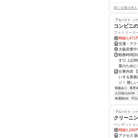
同じ企業の求人
アルバイト・パ
コンビニ
ファミリーマ
時給1,47
交通・アク
大阪府豊中
勤務時間詳細
す◎ 上記
業のために〇
仕事内容 
いする業務
ジ！ 難しい
制服あり
業界
土日祝のみOK
車通勤OK
平日
アルバイト・パ
クリーニ
ペンギンショ
時給1,20
アクセス 