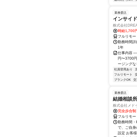
業務委託
インサイ
株式会社DREA
時給1,700
フルリモー
勤務時間詳細
1年
仕事内容 ─
円〜370
ージングなし
社員登用あり
フルリモート
ブランクOK
交
業務委託
結婚相談
株式会社メド
完全歩合制
フルリモー
勤務時間・曜
で、ご自身
設定 お客様