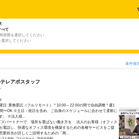
駅
すべて
雇用形態を選択してください
を選択してください
条件保
のテレアポスタッフ
ー
ト
日: 業務委託（フルリモート） * 10:00～22:00の間で自由調整 * 週1
時間〜OK ※土日・祝日を含め、ご自身のスケジュールに合わせて柔軟に
。 ※法人様...
 ビズパートナーで、場所を選ばない働き方を 法人のお客様（オフィス
お電話し、快適なオフィス環境を構築するための各種サービスをご提
営業担当が詳しくご説明するための「商...
シフト自由
フルリモート
完全歩合制