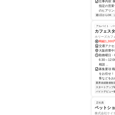
仕事内容:
指定の営業
のヒアリング
週1日からOK
アルバイト・パ
カフェス
ホリーズカフ
時給1,30
交通アクセ
大阪府豊中
勤務曜日・時
6:30～1
相談 ...
募集要項 職
をお任せ！
客などをお任
業界未経験者歓
スタートアップ
バイトデビュー
正社員
ペットショ
株式会社ケイ