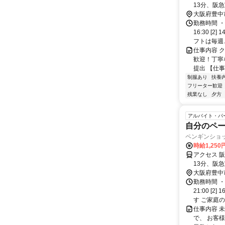
13分、阪
大阪府豊中
勤務時間 ・
16:30 [
フトは毎週..
仕事内容 
歓迎！丁寧
提出 【仕事
制服あり
扶養
フリーター歓迎
残業なし
夕方
アルバイト・パ
自分のペ
ペンギンショ
時給1,25
アクセス 
13分、阪
大阪府豊中
勤務時間 ・
21:00 [
す ご家庭の.
仕事内容 
で、 お客