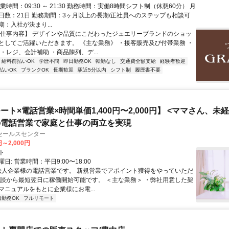
業時間：09:30 ～ 21:30 勤務時間：実働8時間シフト制（休憩60分） 月
日数：21日 勤務期間：3ヶ月以上の長期/正社員へのステップも相談可
：入社が決まり...
【仕事内容】 デザインや品質にこだわったジュエリーブランドのショッ
としてご活躍いただきます。 《主な業務》 ・接客販売及び付帯業務 ・
・レジ、会計補助 ・商品陳列、デ...
給料前払いOK
学歴不問
即日勤務OK
転勤なし
交通費全額支給
経験者歓迎
払いOK
ブランクOK
長期歓迎
駅近5分以内
シフト制
履歴書不要
ート×電話営業×時間単価1,400円〜2,000円】 <ママさん、未
の電話営業で家庭と仕事の両立を実現
セールスセンター
円～2,000円
ト
日: 営業時間：平日9:00〜18:00
 法人企業様の電話営業です。 新規営業でアポイント獲得をやっていただ
面談から最短翌日に稼働開始可能です。 ＜主な業務＞ ・弊社用意した架
マニュアルをもとに企業様にお電...
日勤務OK
フルリモート