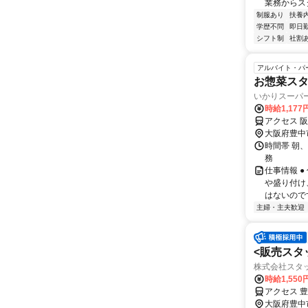
業務からスタ
制服あり
扶養
学歴不問
即日
シフト制
社割
アルバイト・パ
お惣菜ス
いかりスーパ
時給1,177
アクセス 
大阪府豊中
時間帯 朝、
務
仕事情報 
や盛り付け
はないのです
主婦・主夫歓迎
<販売スタッ
株式会社スタ
時給1,550
アクセス 豊
大阪府豊中