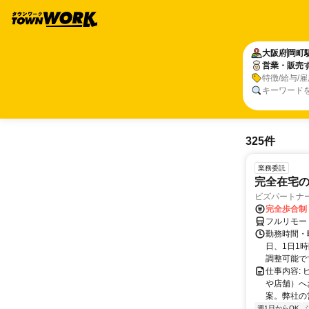
大阪府
岡町
営業・販売
特徴/給与/
キーワード
325件
業務委託
完全在宅
ビズパートナ
完全歩合制
フルリモー
勤務時間・曜
日、1日1
調整可能です
仕事内容:
や店舗）へ
案。弊社の
週1日からOK