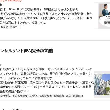
00円～350,000円
市
日: 8:00～18:00（実働8時間） ※時期により多少変動あり
 ◇月給30万円以上のトータル提案営業スタッフ ◆100％反響営業！新規
飛び込みなし！ ◇未経験歓迎！研修充実で安心のサポート体制！ ◆お
活を快適にするためのご提案です...
通費支給
昇給あり
ンサルタント(IFA|完全独立型)
ト
細 勤務スタイルは直行直帰が基本。 毎月の研修（オンライン可）への
いしています。 業務委託契約のため、勤務時間や働き方はご自身とお
ジュールに合わせて自由に調整可能です。
 富裕層向け資産運用｜億単位の年収も目指せる ✅ 完全歩合 or 固定＋成
報酬形態 ✅ 副業スタートOK｜出社不要＆フルリモ可 ✅ M&A・事業承
携で提案の幅◎ ✅ ...
経験者歓迎
有資格者歓迎
在宅OK
完全歩合制
服装自由
髪型・髪色自由