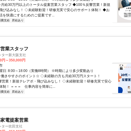
 ◇月給30万円以上のトータル提案営業スタッフ ◆100％反響営業！新規
飛び込みなし！ ◇未経験歓迎！研修充実で安心のサポート体制！ ◆お
活を快適にするためのご提案です...
通費支給
昇給あり
響営業スタッフ
ンター新大阪支社
00円～350,000円
市
日: 8:00～18:00（実働8時間） ※時期により多少変動あり
 ☆働きやすさのポイント☆ ◇未経験の方も月給30万円スタート！
反響営業！新規テレアポ・飛び込みなし！ ◇未経験歓迎！研修充実で安心
制！ ＝＝＝ 仕事内容を簡単に...
通費支給
昇給あり
具家電提案営業
ンター吹田支社