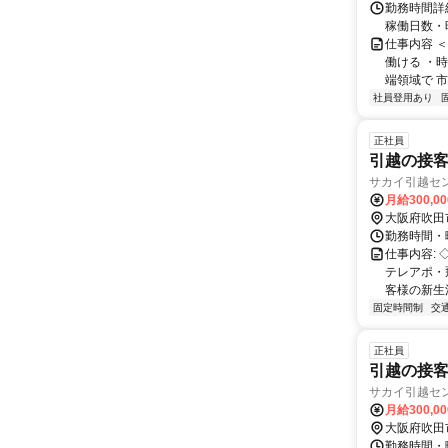
勤務時間詳細
稼働日数・
仕事内容 
働ける ・時
端領域で 市
社員登用あり
正社員
引越の接客
サカイ引越セ
月給300,0
大阪府吹田
勤務時間・曜
仕事内容:
テレアポ・
客様の新生
固定時間制
交
正社員
引越の接客
サカイ引越セ
月給300,0
大阪府吹田
勤務時間・曜