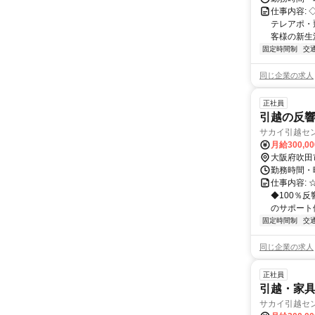
仕事内容:
テレアポ・
客様の新生
固定時間制
交
同じ企業の求人
正社員
引越の反
サカイ引越セ
月給300,0
大阪府吹田
勤務時間・曜
仕事内容:
◆100％
のサポート体
固定時間制
交
同じ企業の求人
正社員
引越・家
サカイ引越セ