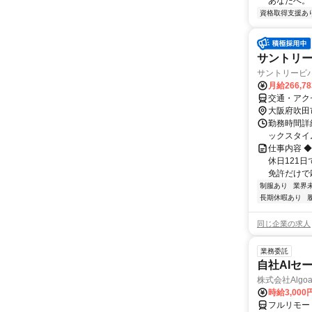
あなたへ。 ＼
資格取得支援あ
サントリ
サントリービバ
月給266,7
交通・アク
大阪府吹田
勤務時間詳細
ックスタイ
仕事内容 
休日121
免許だけで応
制服あり
業界
長期休暇あり
同じ企業の求人
業務委託
自社AIセ
株式会社Algoa
時給3,000
フルリモー