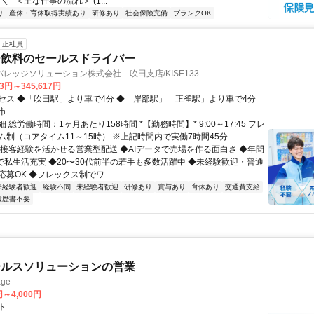
 - ＜主な仕事の流れ＞ (1...
り
産休・育休取得実績あり
研修あり
社会保険完備
ブランクOK
正社員
ー飲料のセールスドライバー
レッジソリューション株式会社 吹田支店/KISE133
83円～345,617円
セス ◆「吹田駅」より車で4分 ◆「岸部駅」「正雀駅」より車で4分
市
 総労働時間：1ヶ月あたり158時間 *【勤務時間】* 9:00～17:45 フレ
ム制（コアタイム11～15時） ※上記時間内で実働7時間45分
◆接客経験を活かせる営業型配送 ◆AIデータで売場を作る面白さ ◆年間
日で私生活充実 ◆20〜30代前半の若手も多数活躍中 ◆未経験歓迎・普通
募OK ◆フレックス制でワ...
未経験者歓迎
経験不問
未経験者歓迎
研修あり
賞与あり
育休あり
交通費支給
履歴書不要
ールスソリューションの営業
ge
円～4,000円
ト