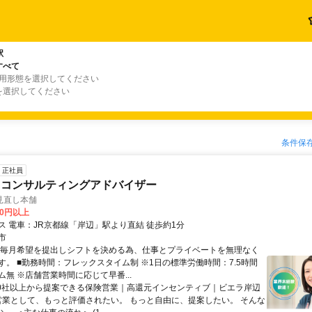
駅
すべて
雇用形態を選択してください
を選択してください
条件保
正社員
・コンサルティングアドバイザー
見直し本舗
00円以上
ス 電車：JR京都線「岸辺」駅より直結 徒歩約1分
市
★毎月希望を提出しシフトを決める為、仕事とプライベートを無理なく
す。 ■勤務時間：フレックスタイム制 ※1日の標準労働時間：7.5時間
無 ※店舗営業時間に応じて早番...
40社以上から提案できる保険営業｜高還元インセンティブ｜ビエラ岸辺
 営業として、もっと評価されたい。 もっと自由に、提案したい。 そんな