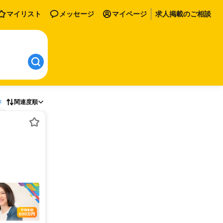
マイリスト
メッセージ
マイページ
求人掲載のご相談
存
関連度順