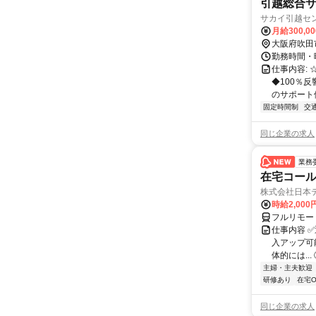
引越総合
サカイ引越セ
月給300,0
大阪府吹田
勤務時間・曜
仕事内容:
◆100％
のサポート体
固定時間制
交
同じ企業の求人
業務
在宅コー
株式会社日本
時給2,000
フルリモー
仕事内容 
入アップ可
体的には..
主婦・主夫歓迎
研修あり
在宅O
同じ企業の求人