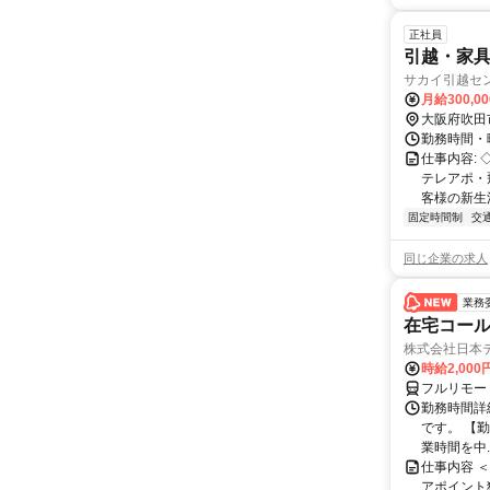
正社員
引越・家
サカイ引越セ
月給300,0
大阪府吹田
勤務時間・曜
仕事内容:
テレアポ・
客様の新生
固定時間制
交
同じ企業の求人
業務
在宅コー
株式会社日本
時給2,000
フルリモー
勤務時間詳
です。 【勤務
業時間を中..
仕事内容 
アポイント