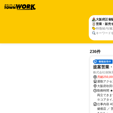
大阪府
正雀
営業・販売
特徴/給与/
キーワード
236件
提案営業
株式会社保険
月給250,0
通勤アクセ
大阪府吹田
勤務時間 
両立できま
※コアタイム
仕事内容 
健都店 ／