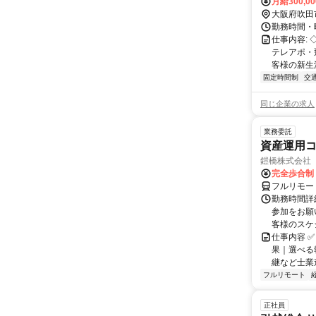
月給300,0
大阪府吹田
勤務時間・曜
仕事内容:
テレアポ・
客様の新生
固定時間制
交
同じ企業の求人
業務委託
資産運用コ
鎧橋株式会社
完全歩合制
フルリモー
勤務時間詳
参加をお願
客様のスケ
仕事内容 ✅
果｜選べる
継など士業連
フルリモート
正社員