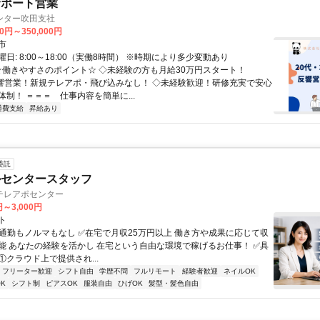
サポート営業
ンター吹田支社
00円～350,000円
市
日: 8:00～18:00（実働8時間） ※時期により多少変動あり
 ☆働きやすさのポイント☆ ◇未経験の方も月給30万円スタート！
反響営業！新規テレアポ・飛び込みなし！ ◇未経験歓迎！研修充実で安心
制！ ＝＝＝ 仕事内容を簡単に...
通費支給
昇給あり
委託
ルセンタースタッフ
テレアポセンター
円～3,000円
ト
✅通勤もノルマもなし ✅在宅で月収25万円以上 働き方や成果に応じて収
能 あなたの経験を活かし 在宅という自由な環境で稼げるお仕事！ ✅具
. ①クラウド上で提供され...
フリーター歓迎
シフト自由
学歴不問
フルリモート
経験者歓迎
ネイルOK
K
シフト制
ピアスOK
服装自由
ひげOK
髪型・髪色自由