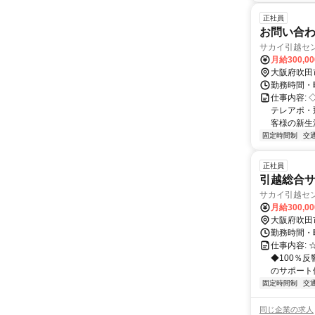
正社員
お問い合
サカイ引越セ
月給300,0
大阪府吹田
勤務時間・曜
仕事内容:
テレアポ・
客様の新生
固定時間制
交
正社員
引越総合
サカイ引越セ
月給300,0
大阪府吹田
勤務時間・曜
仕事内容:
◆100％
のサポート体
固定時間制
交
同じ企業の求人