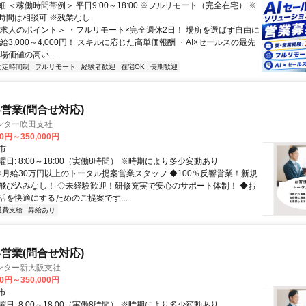
 ＜稼働時間帯例＞ 平日9:00～18:00 ※フルリモート（完全在宅） ※
時間は相談可 ※残業なし
＜求人のポイント＞ ・フルリモート×完全週休2日！ 場所を選ばず自由に
給3,000～4,000円！ スキルに応じた高単価報酬 ・AI×セールスの最先
場価値の高い...
固定時間制
フルリモート
経験者歓迎
在宅OK
長期歓迎
営業(問合せ対応)
ンター吹田支社
00円～350,000円
市
日: 8:00～18:00（実働8時間） ※時期により多少変動あり
 ◇月給30万円以上のトータル提案営業スタッフ ◆100％反響営業！新規
飛び込みなし！ ◇未経験歓迎！研修充実で安心のサポート体制！ ◆お
活を快適にするためのご提案です...
通費支給
昇給あり
営業(問合せ対応)
ンター新大阪支社
00円～350,000円
市
日: 8:00～18:00（実働8時間） ※時期により多少変動あり