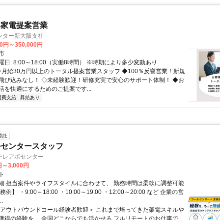
具家電提案営業
ンター新大阪支社
00円～350,000円
市
日: 8:00～18:00（実働8時間） ※時期により多少変動あり
 ◇月給30万円以上のトータル提案営業スタッフ ◆100％反響営業！新規
飛び込みなし！ ◇未経験歓迎！研修充実で安心のサポート体制！ ◆お
活を快適にするためのご提案です...
通費支給
昇給あり
委託
ルセンタースタッフ
テレアポセンター
円～3,000円
ト
細 担当案件やライフスタイルに合わせて、 勤務時間は柔軟に調整可能
例】 ・9:00～18:00 ・10:00～19:00 ・12:00～20:00 など 企業の営
.
＜アウトバウンドコール経験者歓迎＞ これまで培ってきた架電スキルや
獲得の経験を、 全国どこからでも活かせる フルリモートのお仕事で