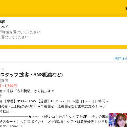
田駅
田駅
すべて
すべて
雇用形態を選択してください
を選択してください
条件保
ート
スタッフ(接客・SNS配信など)
 門真店
円～1,700円
セス 京阪「古川橋駅」から徒歩すぐ
市
【早番】9:00～16:45 【遅番】16:15～23:00 ⏩週1日～・1日3時間～
平日のみ・土日祝のみOK！ ⏩早番固定・遅番固定など柔軟に対応！ ⏩レ
歓迎！...
───────────★＊─╮ パチンコしたことなくてもOK！ 全くの未経
給スタート！ ＼注目ポイント！／ ✅週1日～シフトは希望優先！ ✅早番
定など自由！ ...