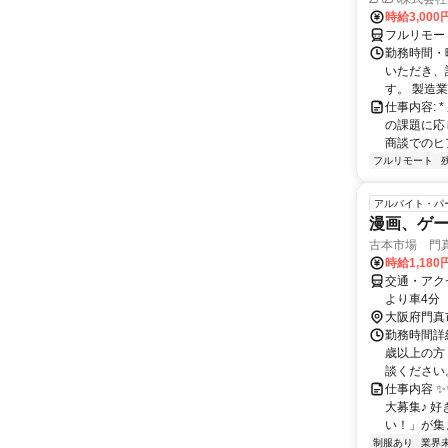
時給3,000
フルリモー
勤務時間・
いただき、
す。 製造
仕事内容:
の課題に応
商談でのヒ
フルリモート
アルバイト・パ
漫画、ゲー
古本市場 門真
時給1,18
交通・アク
より車4分
大阪府門真
勤務時間詳細 
歳以上の方 
談ください
仕事内容 ✨
大募集♪ 好
い！」が集ま
制服あり
業界