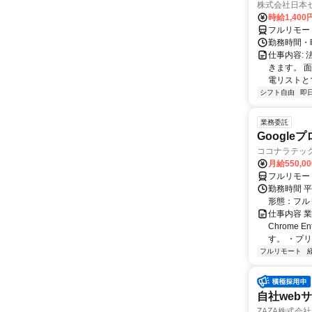
株式会社日本
時給1,400
フルリモー
勤務時間・曜
仕事内容:
きます。 
電リストと
シフト自由
即
業務委託
Googl
ココナラテック 
月給550,0
フルリモー
勤務時間 平
形態：フル
仕事内容 業務
Chrome
す。 ・プリ・
フルリモート
自社web
ZAZA株式会社