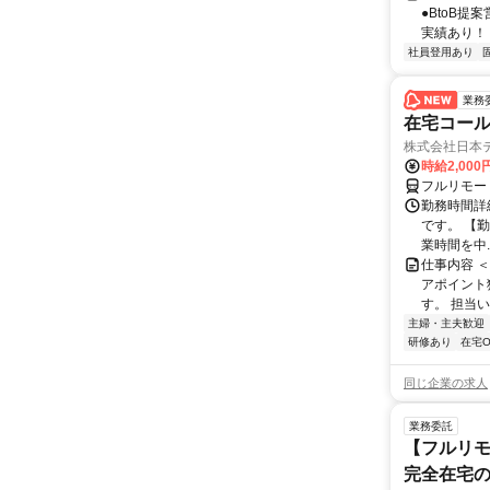
●BtoB
実績あり！ ◇
社員登用あり
業務
在宅コー
株式会社日本
時給2,000
フルリモー
勤務時間詳
です。 【勤務
業時間を中..
仕事内容 
アポイント
す。 担当い
主婦・主夫歓迎
研修あり
在宅O
同じ企業の求人
業務委託
【フルリモ
完全在宅