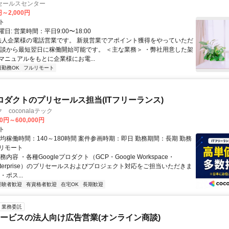
セールスセンター
円～2,000円
ト
日: 営業時間：平日9:00〜18:00
 法人企業様の電話営業です。 新規営業でアポイント獲得をやっていただ
面談から最短翌日に稼働開始可能です。 ＜主な業務＞ ・弊社用意した架
マニュアルをもとに企業様にお電...
日勤務OK
フルリモート
eプロダクトのプリセールス担当(ITフリーランス)
coconalaテック
00円～600,000円
ト
均稼働時間：140～180時間 案件参画時期：即日 勤務期間：長期 勤務
リモート
内容 ・各種Googleプロダクト（GCP・Google Workspace・
 Enterprise）のプリセールスおよびプロジェクト対応をご担当いただきま
ポス...
経験者歓迎
有資格者歓迎
在宅OK
長期歓迎
業務委託
サービスの法人向け広告営業(オンライン商談)