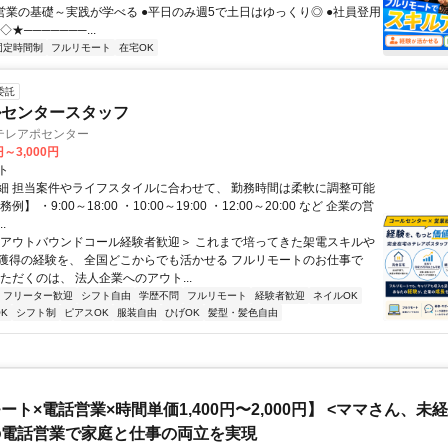
提案営業の基礎～実践が学べる ●平日のみ週5で土日はゆっくり◎ ●社員登用
★───────...
固定時間制
フルリモート
在宅OK
委託
ルセンタースタッフ
テレアポセンター
円～3,000円
ト
細 担当案件やライフスタイルに合わせて、 勤務時間は柔軟に調整可能
例】 ・9:00～18:00 ・10:00～19:00 ・12:00～20:00 など 企業の営
.
＜アウトバウンドコール経験者歓迎＞ これまで培ってきた架電スキルや
獲得の経験を、 全国どこからでも活かせる フルリモートのお仕事で
ただくのは、 法人企業へのアウト...
フリーター歓迎
シフト自由
学歴不問
フルリモート
経験者歓迎
ネイルOK
K
シフト制
ピアスOK
服装自由
ひげOK
髪型・髪色自由
ート×電話営業×時間単価1,400円〜2,000円】 <ママさん、未
の電話営業で家庭と仕事の両立を実現