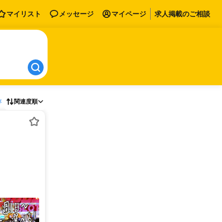
マイリスト
メッセージ
マイページ
求人掲載のご相談
存
関連度順