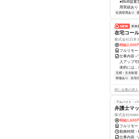
●BtoB
用実績あり ◇
社員登用あり
業務
在宅コー
株式会社日本
時給2,000
フルリモー
仕事内容 
入アップ可
体的には..
主婦・主夫歓迎
研修あり
在宅O
同じ企業の求人
アルバイト・パ
弁護士マッ
株式会社make 
時給1,60
フルリモー
勤務時間・曜
仕事内容: 