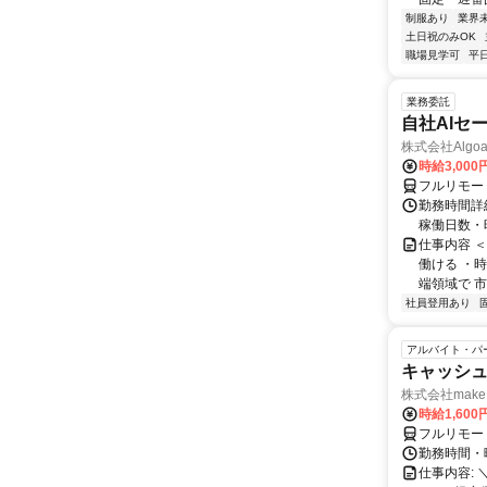
制服あり
業界
土日祝のみOK
職場見学可
平
業務委託
自社AIセ
株式会社Algoa
時給3,000
フルリモー
勤務時間詳細
稼働日数・
仕事内容 
働ける ・時
端領域で 市
社員登用あり
アルバイト・パ
キャッシュ
株式会社make 
時給1,60
フルリモー
勤務時間・曜
仕事内容: 