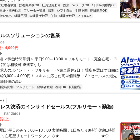
未経験者歓迎
扶養内勤務OK
社員登用あり
副業・WワークOK
1日4時間以内OK
主婦・主夫歓迎
フリーター歓迎
短期
シフト自由
学歴不問
即日勤務OK
日のみOK
経験不問
未経験者歓迎
午前
経験者歓迎
ネイルOK
ールスソリューションの営業
ge
円～4,000円
ト
 ＜稼働時間帯例＞ 平日9:00～18:00 ※フルリモート（完全在宅） ※
時間は相談可 ※残業なし
＜求人のポイント＞ ・フルリモート×完全週休2日！ 場所を選ばず自由に
給3,000～4,000円！ スキルに応じた高単価報酬 ・AI×セールスの最先
場価値の高い...
固定時間制
フルリモート
経験者歓迎
在宅OK
長期歓迎
ート
レス決済のインサイドセールス(フルリモート勤務)
standards
0円以上
ト
日: 平日のみ 9：00～18：00 実働時間：1日あたり8時間 休憩1時間
＼＼在宅型リモートワーク ／／ ◇★───────────────★◇