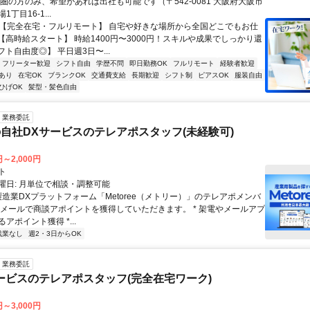
西圏の方のみ、希望があれば出社も可能です（〒542-0081 大阪府大阪市
丁目16-1...
✅【完全在宅・フルリモート】 自宅や好きな場所から全国どこでもお仕
✅【高時給スタート】 時給1400円〜3000円！スキルや成果でしっかり還
フト自由度◎】 平日週3日〜...
フリーター歓迎
シフト自由
学歴不問
即日勤務OK
フルリモート
経験者歓迎
あり
在宅OK
ブランクOK
交通費支給
長期歓迎
シフト制
ピアスOK
服装自由
ひげOK
髪型・髪色自由
業務委託
自社DXサービスのテレアポスタッフ(未経験可)
円～2,000円
ト
曜日: 月単位で相談・調整可能
製造業DXプラットフォーム「Metoree（メトリー）」のテレアポメンバ
やメールで商談アポイントを獲得していただきます。 * 架電やメールアプ
アポイント獲得 *...
残業なし
週2・3日からOK
業務委託
ービスのテレアポスタッフ(完全在宅ワーク)
円～3,000円