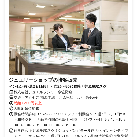
ジュエリーショップの接客販売
インセン有♪週2＆1日5ｈ～◎20～50代在籍＊井原里駅スグ
株式会社ジュエルフジミ 泉佐野店
交通・アクセス 南海本線「井原里駅」より徒歩5分
時給1,200円以上
大阪府泉佐野市
勤務時間詳細 9：45～20：00 ＜シフト制勤務＞ ＊週2日～、1日5ｈ
～相談ＯＫ！ ＊勤務時間の相談も可能！ 【シフト例】 9：45～15：
00 10：00～18：00 11：00～16：00...
仕事内容 ✨井原里駅スグ！ショッピングモール内 ✨＜インセンティブ
＞でしっかり稼げる ✨週2日～OK！フルタイム勤務大歓迎◎ ✨髪型髪