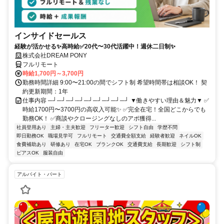
インサイドセールス
経験が活かせる✨高時給✅20代〜30代活躍中！週休二日制✨
株式会社DREAM PONY
フルリモート
時給1,700円～3,700円
勤務時間詳細 9:00〜21:00の間でシフト制 希望時間帯は相談OK！ 契
約更新期間：1年
仕事内容 ─┘─┘─┘─┘─┘─┘─┘─┘─┘ ▼働きやすい理由＆魅力▼ ✅
時給1700円〜3700円の高収入可能✨ ✅完全在宅！全国どこからでも
勤務OK！ ✅商談やクロージングなしのアポ獲得...
社員登用あり
主婦・主夫歓迎
フリーター歓迎
シフト自由
学歴不問
即日勤務OK
職場見学可
フルリモート
交通費全額支給
経験者歓迎
ネイルOK
食費補助あり
研修あり
在宅OK
ブランクOK
交通費支給
長期歓迎
シフト制
ピアスOK
服装自由
アルバイト・パート