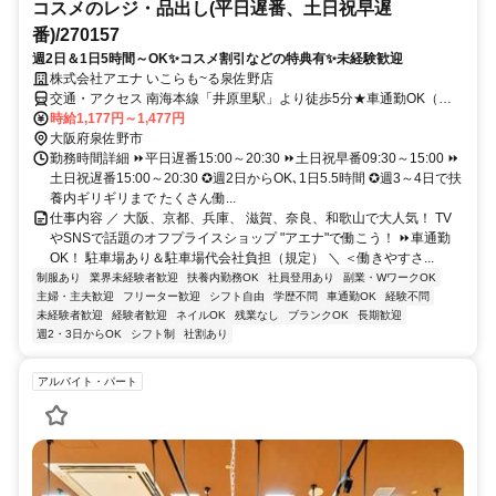
コスメのレジ・品出し(平日遅番、土日祝早遅
番)/270157
週2日＆1日5時間～OK✨コスメ割引などの特典有✨未経験歓迎
株式会社アエナ いこらも~る泉佐野店
交通・アクセス 南海本線「井原里駅」より徒歩5分★車通勤OK（社
内規定有）→駐車場のご用意と駐車場代はアエナが負担します！
時給1,177円～1,477円
大阪府泉佐野市
勤務時間詳細 ⏩平日遅番15:00～20:30 ⏩土日祝早番09:30～15:00 ⏩
土日祝遅番15:00～20:30 ✪週2日からOK､1日5.5時間 ✪週3～4日で扶
養内ギリギリまで たくさん働...
仕事内容 ／ 大阪、京都、兵庫、 滋賀、奈良、和歌山で大人気！ TV
やSNSで話題のオフプライスショップ "アエナ"で働こう！ ⏩車通勤
OK！ 駐車場あり＆駐車場代会社負担（規定） ＼ ＜働きやすさ...
制服あり
業界未経験者歓迎
扶養内勤務OK
社員登用あり
副業・WワークOK
主婦・主夫歓迎
フリーター歓迎
シフト自由
学歴不問
車通勤OK
経験不問
未経験者歓迎
経験者歓迎
ネイルOK
残業なし
ブランクOK
長期歓迎
週2・3日からOK
シフト制
社割あり
アルバイト・パート