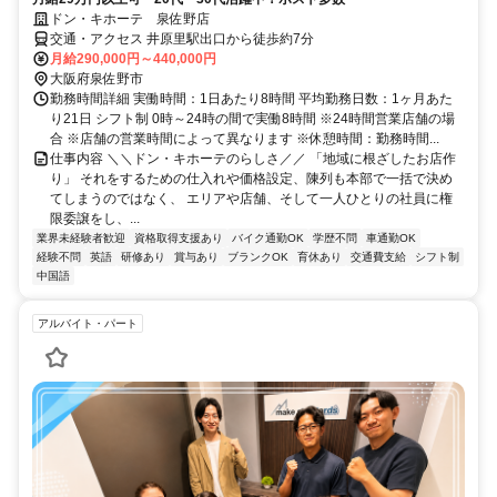
ドン・キホーテ 泉佐野店
交通・アクセス 井原里駅出口から徒歩約7分
月給290,000円～440,000円
大阪府泉佐野市
勤務時間詳細 実働時間：1日あたり8時間 平均勤務日数：1ヶ月あた
り21日 シフト制 0時～24時の間で実働8時間 ※24時間営業店舗の場
合 ※店舗の営業時間によって異なります ※休憩時間：勤務時間...
仕事内容 ＼＼ドン・キホーテのらしさ／／ 「地域に根ざしたお店作
り」 それをするための仕入れや価格設定、陳列も本部で一括で決め
てしまうのではなく、 エリアや店舗、そして一人ひとりの社員に権
限委譲をし、...
業界未経験者歓迎
資格取得支援あり
バイク通勤OK
学歴不問
車通勤OK
経験不問
英語
研修あり
賞与あり
ブランクOK
育休あり
交通費支給
シフト制
中国語
アルバイト・パート