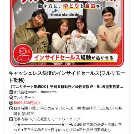
キャッシュレス決済のインサイドセールス(フルリモー
ト勤務)
【フルリモート勤務OK】平日５日勤務／経験者歓迎・BtoB提案営業で
スキルアップ
株式会社make standards
フルリモート
時給1,600円以上
勤務時間・曜日: 平日のみ 9：00～18：00 実働時間：1日あたり8時
間 休憩1時間
仕事内容: ＼＼在宅型リモートワーク ／／
◇★───────────────★◇ ●BtoB提案営業の基礎～実践が学
べる ●平日のみ週5で土日はゆっくり◎ ●正社員登用実績あり