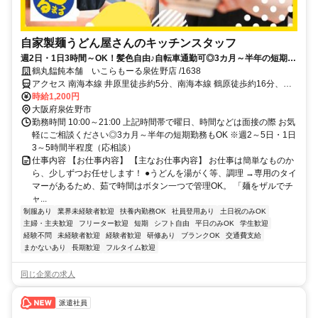
自家製麺うどん屋さんのキッチンスタッフ
週2日・1日3時間～OK！髪色自由♪自転車通勤可◎3カ月～半年の短期勤
務もOK
鶴丸饂飩本舗 いこらもーる泉佐野店 /1638
アクセス 南海本線 井原里徒歩約5分、南海本線 鶴原徒歩約16分、南
海本線 泉佐野西出口徒歩約22分
時給1,200円
大阪府泉佐野市
勤務時間 10:00～21:00 上記時間帯で曜日、時間などは面接の際 お気
軽にご相談ください◎3カ月～半年の短期勤務もOK ※週2～5日・1日
3～5時間半程度（応相談）
仕事内容 【お仕事内容】 【主なお仕事内容】 お仕事は簡単なものか
ら、少しずつお任せします！ ●うどんを湯がく等、調理 →専用のタイ
マーがあるため、茹で時間はボタン一つで管理OK。 「麺をザルでチ
ャ...
制服あり
業界未経験者歓迎
扶養内勤務OK
社員登用あり
土日祝のみOK
主婦・主夫歓迎
フリーター歓迎
短期
シフト自由
平日のみOK
学生歓迎
経験不問
未経験者歓迎
経験者歓迎
研修あり
ブランクOK
交通費支給
まかないあり
長期歓迎
フルタイム歓迎
同じ企業の求人
派遣社員