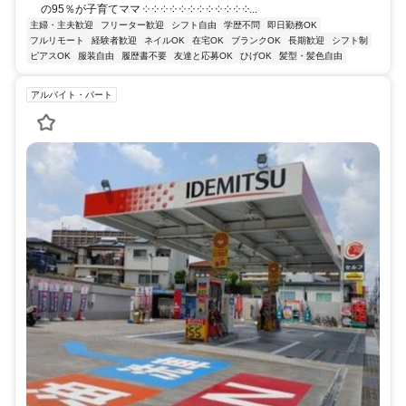
の95％が子育てママ ༶ ༶ ༶ ༶ ༶ ༶ ༶ ༶ ༶ ༶ ༶ ༶...
主婦・主夫歓迎
フリーター歓迎
シフト自由
学歴不問
即日勤務OK
フルリモート
経験者歓迎
ネイルOK
在宅OK
ブランクOK
長期歓迎
シフト制
ピアスOK
服装自由
履歴書不要
友達と応募OK
ひげOK
髪型・髪色自由
アルバイト・パート