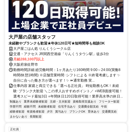
大戸屋の店舗スタッフ
未経験やブランクも歓迎★年休120日可★短時間等も相談OK
大戸屋ごはん処 りんくうシークル店
交通・アクセス JR関西空港線「りんくうタウン駅」徒歩3分
月給288,100円以上
大阪府泉佐野市
勤務時間詳細 総労働時間：1ヶ月あたり160時間 9:00～24:00(実働8
時間/休憩1時間) ※店舗営業時間･シフトによる ※終電考慮します ✨
自分に合った働き方が選べます！✨ ⏩通常勤務 実...
仕事内容 家庭と両立できる「選べる正社員」 時短勤務もOK！未経
験･ブランク大歓迎 ＼この求人おすすめポイント／ ⭐WEB面接可能！
選考スピード最短3日 ⭐年間休日120日取得可能！業界高水準の休日...
制服あり
業界未経験者歓迎
主婦・主夫歓迎
資格取得支援あり
フリーター歓迎
学歴不問
経験不問
未経験者歓迎
住宅手当あり
交通費全額支給
午前
経験者歓迎
有資格者歓迎
夕方
賞与あり
ブランクOK
育休あり
交通費支給
まかないあり
長期歓迎
正社員