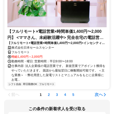
【フルリモート×電話営業×時間単価1,400円〜2,000
円】 <ママさん、未経験活躍中> 完全在宅の電話営業
【フルリモート×電話営業×時間単価1,400円〜2,000円+インセンティブ
で家庭と仕事の両立を実現
あり】 ＜ママさん、未経験活躍中＞ 完全在宅の電話営業で家庭と仕事の
株式会社日本セールスセンター
両立を実現
フルリモート
時給1,400円～2,000円
勤務時間・曜日: 営業時間：平日9:00〜18:00
仕事内容: 法人企業様の電話営業です。 新規営業でアポイント獲得を
やっていただきます。 面談から最短翌日に稼働開始可能です。 ＜主
な業務＞ ・弊社用意した架電リストとマニュアルをもとに企業様に
お電...
シフト自由
即日勤務OK
フルリモート
前へ
次へ
1
2
3
4
5
この条件の新着求人を受け取る