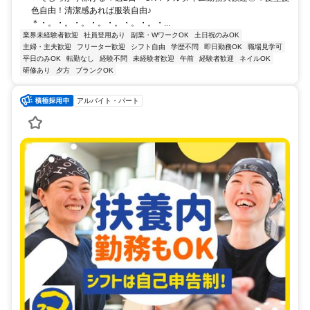
色自由！清潔感あれば服装自由♪
＊・。・。・。・。・。・。・。・...
業界未経験者歓迎
社員登用あり
副業・WワークOK
土日祝のみOK
主婦・主夫歓迎
フリーター歓迎
シフト自由
学歴不問
即日勤務OK
職場見学可
平日のみOK
転勤なし
経験不問
未経験者歓迎
午前
経験者歓迎
ネイルOK
研修あり
夕方
ブランクOK
アルバイト・パート