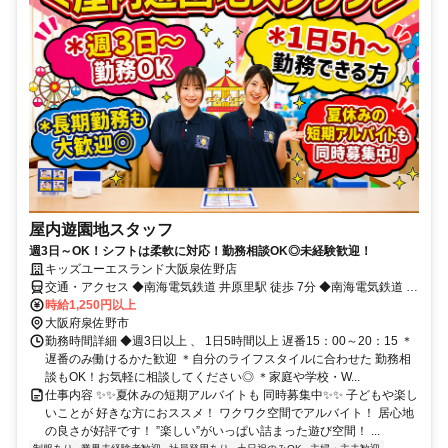
屋内遊園地スタッフ
週3日～OK！シフトは柔軟に対応！勤務相談OK◎未経験歓迎！
キッズユーエスランド大阪泉佐野店
交通・アクセス ◆南海電気鉄道 井原里駅 徒歩 7分 ◆南海電気鉄道 泉
佐野駅 車 8分 ◆南海空港線 泉佐野駅 車 8分 ◆南海電気鉄道 二色浜駅
時給1,250円以上
車 9分 ◆南海電気鉄道 鶴原駅 車 10分
大阪府泉佐野市
勤務時間詳細 ◆週3日以上 、 1日5時間以上 遅番15：00～20：15 ＊
遅番のみ働けるかた歓迎 ＊自分のライフスタイルに合わせた 勤務相
談もOK！お気軽に相談してください◎ ＊家庭や学校・W...
仕事内容 ✨✨夏休みの短期アルバイトも 同時募集中✨✨ 子どもや楽し
いことが 好きな方におススメ！ ワクワク空間でアルバイト！ 居心地
の良さが好評です！ ”楽しい”がいっぱい詰まった遊び空間！ ...