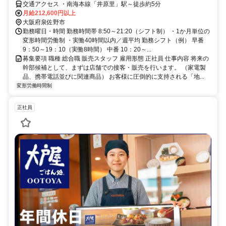
交通アクセス ・南海本線「井原里」駅～徒歩約5分
月給212,600円以上
大阪府泉佐野市
勤務曜日・時間 勤務時間帯 8:50～21:20（シフト制） ・1か月単位の
変形時間労働制 ・実働40時間以内／週平均 勤務シフト（例） 早番
9：50～19：10（実働8時間） 中番 10：20～...
募集要項 職種 総合職 販売スタッフ 雇用形態 正社員 仕事内容 将来の
幹部候補として、まずは店舗での接客・販売を行います。 （家電製
品、携帯電話並びに関連商品） お客様に圧倒的に支持される「地...
変形労働時間制
正社員