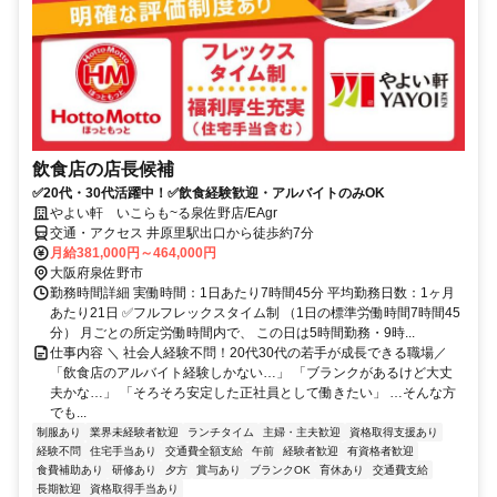
飲食店の店長候補
✅20代・30代活躍中！✅飲食経験歓迎・アルバイトのみOK
やよい軒 いこらも~る泉佐野店/EAgr
交通・アクセス 井原里駅出口から徒歩約7分
月給381,000円～464,000円
大阪府泉佐野市
勤務時間詳細 実働時間：1日あたり7時間45分 平均勤務日数：1ヶ月
あたり21日 ✅フルフレックスタイム制 （1日の標準労働時間7時間45
分） 月ごとの所定労働時間内で、 この日は5時間勤務・9時...
仕事内容 ＼ 社会人経験不問！20代30代の若手が成長できる職場／
「飲食店のアルバイト経験しかない…」 「ブランクがあるけど大丈
夫かな…」 「そろそろ安定した正社員として働きたい」 …そんな方
でも...
制服あり
業界未経験者歓迎
ランチタイム
主婦・主夫歓迎
資格取得支援あり
経験不問
住宅手当あり
交通費全額支給
午前
経験者歓迎
有資格者歓迎
食費補助あり
研修あり
夕方
賞与あり
ブランクOK
育休あり
交通費支給
長期歓迎
資格取得手当あり