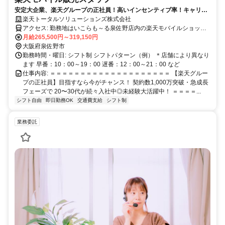
安定大企業、楽天グループの正社員！高いインセンティブ率！キャリア
アップ、ライフワークバランス全て叶う！9割以上が20～30代で未経験
楽天トータルソリューションズ株式会社
スタート
アクセス: 勤務地はいこらも～る泉佐野店内の楽天モバイルショップ
です。 住所：大阪府泉佐野市下瓦屋2-2-77 最寄り駅は井原里駅（南
月給265,500円～319,150円
海本線）、徒歩約5分です。 通勤方法や詳細なアクセスは、応募後に
大阪府泉佐野市
ご案内いたします。
勤務時間・曜日: シフト制 シフトパターン（例） ＊店舗により異なり
ます 早番：10：00～19：00 遅番：12：00～21：00 など
仕事内容: ＝＝＝＝＝＝＝＝＝＝＝＝＝＝＝＝＝＝＝＝ 【楽天グルー
プの正社員】目指すなら今がチャンス！ 契約数1,000万突破・急成長
フェーズで 20〜30代が続々入社中◎未経験大活躍中！ ＝＝＝＝...
シフト自由
即日勤務OK
交通費支給
シフト制
業務委託