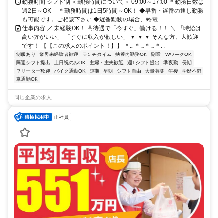
勤務時間 シフト制 ＜勤務時間について＞ 09:00～17:00 ＊勤務日数は
週2日～OK！ ＊勤務時間は1日5時間～OK！ ◆早番・遅番の通し勤務
も可能です。ご相談下さい ◆遅番勤務の場合、終電...
仕事内容 ／ 未経験OK！ 高待遇で「今すぐ」働ける！！ ＼ 「時給は
高い方がいい」 「すぐに収入が欲しい」 ▼ ▼ ▼ そんな方、大歓迎
です！ 【【この求人のポイント！】】 ＊.｡＊.｡＊.｡＊...
制服あり
業界未経験者歓迎
ランチタイム
扶養内勤務OK
副業・WワークOK
隔週シフト提出
土日祝のみOK
主婦・主夫歓迎
週1シフト提出
準夜勤
長期
フリーター歓迎
バイク通勤OK
短期
早朝
シフト自由
大量募集
午後
学歴不問
車通勤OK
同じ企業の求人
正社員