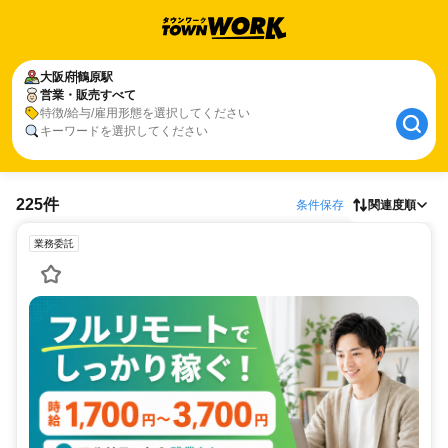
大阪府
鶴原駅
営業・販売すべて
特徴/給与/雇用形態を選択してください
キーワードを選択してください
225件
条件保存
関連度順
業務委託