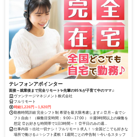
テレフォンアポインター
面接～就業後まで完全リモート✨先輩の95％が子育て中のママ♫
ヴァンテージマネジメント株式会社
フルリモート
時給1,226円～1,920円
勤務時間詳細 完全シフト制 希望を最大限考慮します♫ ⏰月～金でシ
フト自由！ （稼働目安時間： 9:00～17:00 ） ※週9時間以上の稼働を
想定 ⏰お好きな時間帯で1日3時間～！ ⏰平日のみの週...
仕事内容 ✨出社一切ナシ！フルリモート求人！ ✨全国どこでも好きな
場所で働ける♫ ✨シフト柔軟！1週間ごとの申告制 ✨今いるスタッフ