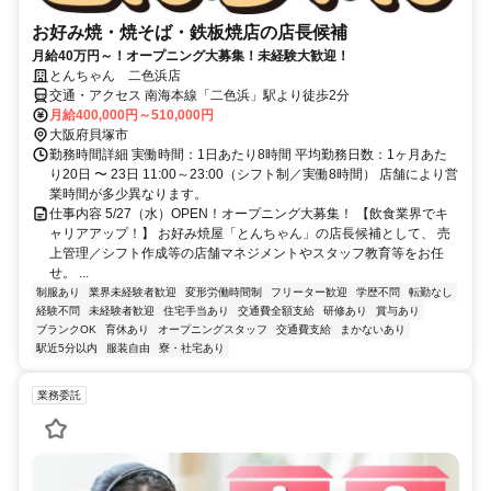
お好み焼・焼そば・鉄板焼店の店長候補
月給40万円～！オープニング大募集！未経験大歓迎！
とんちゃん 二色浜店
交通・アクセス 南海本線「二色浜」駅より徒歩2分
月給400,000円～510,000円
大阪府貝塚市
勤務時間詳細 実働時間：1日あたり8時間 平均勤務日数：1ヶ月あた
り20日 〜 23日 11:00～23:00（シフト制／実働8時間） 店舗により営
業時間が多少異なります。
仕事内容 5/27（水）OPEN！オープニング大募集！ 【飲食業界でキ
ャリアアップ！】 お好み焼屋「とんちゃん」の店長候補として、 売
上管理／シフト作成等の店舗マネジメントやスタッフ教育等をお任
せ。 ...
制服あり
業界未経験者歓迎
変形労働時間制
フリーター歓迎
学歴不問
転勤なし
経験不問
未経験者歓迎
住宅手当あり
交通費全額支給
研修あり
賞与あり
ブランクOK
育休あり
オープニングスタッフ
交通費支給
まかないあり
駅近5分以内
服装自由
寮・社宅あり
業務委託