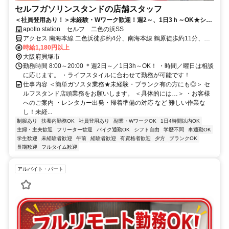
セルフガソリンスタンドの店舗スタッフ
＜社員登用あり！＞未経験・Wワーク歓迎！週2～、1日3ｈ～OK★シフ
トの融通◎
apollo station セルフ 二色の浜SS
アクセス 南海本線 二色浜徒歩約4分、南海本線 鶴原徒歩約11分、Ｊ
Ｒ阪和線 和泉橋本徒歩約22分
時給1,180円以上
大阪府貝塚市
勤務時間 8:00～20:00 ＊週2日～／1日3h～OK！ ・時間／曜日は相談
に応じます。 ・ライフスタイルに合わせて勤務が可能です！
仕事内容 ＜簡単ガソスタ業務★未経験・ブランク有の方にも◎＞ セ
ルフスタンド店頭業務をお願いします。 ＜具体的には…＞ ・お客様
へのご案内 ・レンタカー出発・帰着準備の対応 など 難しい作業な
し！未経...
制服あり
扶養内勤務OK
社員登用あり
副業・WワークOK
1日4時間以内OK
主婦・主夫歓迎
フリーター歓迎
バイク通勤OK
シフト自由
学歴不問
車通勤OK
学生歓迎
未経験者歓迎
午前
経験者歓迎
有資格者歓迎
夕方
ブランクOK
長期歓迎
フルタイム歓迎
アルバイト・パート