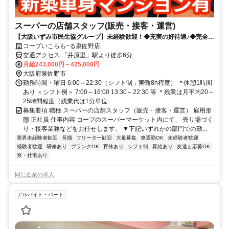
スーパーの店舗スタッフ(販売・接客・運営)
【大阪いずみ市民生協グループ】未経験歓迎！◆充実の好待遇♪◆完全週
休2日♪◆引越しを伴う転勤ナシ！
コープいこらも~る泉佐野店
交通アクセス 「井原里」駅より徒歩6分
月給243,000円～425,000円
大阪府泉佐野市
勤務時間・曜日 6:00～22:30（シフト制：実働8h程度） ＊休憩1時間
あり ＜シフト例＞ 7:00～16:00 13:30～22:30 等 ＊残業は月平均20～
25時間程度（残業代は1分単位...
募集要項 職種 スーパーの店舗スタッフ（販売・接客・運営） 雇用形
態 正社員 仕事内容 コープのスーパーマーケット内にて、 売り場づく
り・接客業務などをお任せします。 ▼下記いずれかの部門での勤...
業界未経験者歓迎
長期
フリーター歓迎
大量募集
車通勤OK
未経験者歓迎
経験者歓迎
研修あり
ブランクOK
育休あり
シフト制
昇給あり
友達と応募OK
寮・社宅あり
同じ企業の求人
アルバイト・パート