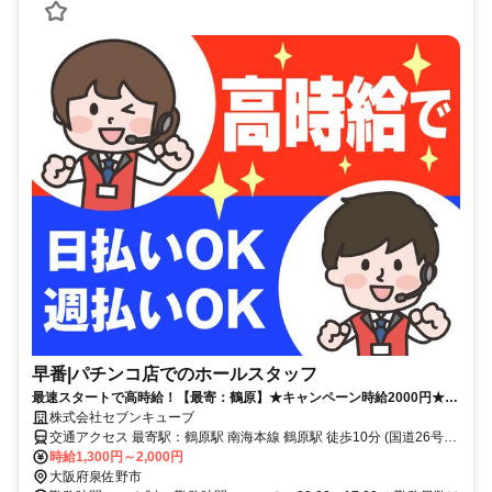
早番|パチンコ店でのホールスタッフ
最速スタートで高時給！【最寄：鶴原】★キャンペーン時給2000円★週
2日～＆短時間も可能！しっかり稼げる◎月収30万円以上可能！
株式会社セブンキューブ
交通アクセス 最寄駅：鶴原駅 南海本線 鶴原駅 徒歩10分 (国道26号線
沿い)
時給1,300円～2,000円
大阪府泉佐野市