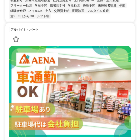
制服あり
業界未経験者歓迎
社員登用あり
土日祝のみOK
主婦・主夫歓迎
フリーター歓迎
学歴不問
職場見学可
学生歓迎
経験不問
未経験者歓迎
午前
経験者歓迎
ネイルOK
夕方
交通費支給
長期歓迎
フルタイム歓迎
週2・3日からOK
シフト制
アルバイト・パート