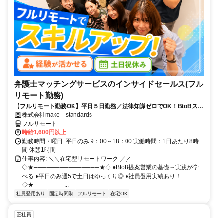
弁護士マッチングサービスのインサイドセールス(フル
リモート勤務)
【フルリモート勤務OK】平日５日勤務／法律知識ゼロでOK！BtoBスキ
ルが身につく営業職
株式会社make standards
フルリモート
時給1,600円以上
勤務時間・曜日: 平日のみ 9：00～18：00 実働時間：1日あたり8時
間 休憩1時間
仕事内容: ＼＼在宅型リモートワーク ／／
◇★───────────────★◇ ●BtoB提案営業の基礎～実践が学
べる ●平日のみ週5で土日はゆっくり◎ ●社員登用実績あり！
◇★───────...
社員登用あり
固定時間制
フルリモート
在宅OK
正社員