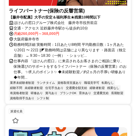
ライフパートナー(保険の反響営業)
【藤井寺配属】大手の安定＆福利厚生★残業10時間以下
ほけんの窓口グループ株式会社 藤井寺市役所前店
交通・アクセス 近鉄藤井寺駅から徒歩約10分
月給260,000円～368,000円
大阪府藤井寺市
勤務時間詳細 実働時間：1日あたり8時間 平均勤務日数：1ヶ月あた
り20日 〜 22日 ||◤勤務時間は店舗により異なります ・路面店（独立
店舗） → 9:30～18:30（一例） ・ショッピ...
仕事内容 「ほけんの窓口」に来店されるお客さまのご相談に乗り、
保険選びのサポートをするライフパートナー（保険の反響営業）のお
仕事。 ✨求人のポイント✨ ◆未経験歓迎／約2ヵ月の手厚い研修あり
◆年間...
業界未経験者歓迎
ランチタイム
資格取得支援あり
職場見学可
転勤なし
経験不問
未経験者歓迎
住宅手当あり
交通費全額支給
経験者歓迎
残業なし
有資格者歓迎
研修あり
賞与あり
ブランクOK
育休あり
交通費支給
長期歓迎
資格取得手当あり
シフト制
派遣社員