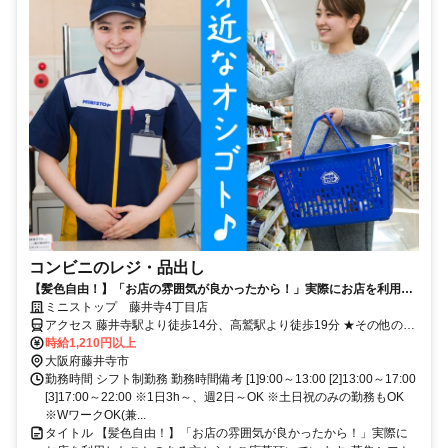
コンビニのレジ・品出し
【髪色自由！】「お店の雰囲気が良かったから！」実際にお店を利用し
たことのある方からもご応募頂いています♪募集シフトの中からまずは好
ミニストップ 藤井寺4丁目店
きな時間をお選びください☆
アクセス 藤井寺駅より徒歩14分、高鷲駅より徒歩19分 ★その他のア
クセス可能駅/古市駅、恵我ノ荘駅、土師ノ里駅 ★府道190号線沿
時給1,210円以上
い、仲哀陵近く
大阪府藤井寺市
勤務時間 シフト制勤務 勤務時間備考 [1]9:00～13:00 [2]13:00～17:00
[3]17:00～22:00 ※1日3h～、週2日～OK ※土日祝のみの勤務もOK
※WワークOK(兼...
タイトル 【髪色自由！】「お店の雰囲気が良かったから！」実際に