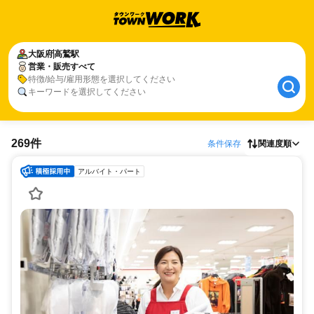
大阪府
高鷲駅
営業・販売すべて
特徴/給与/雇用形態を選択してください
キーワードを選択してください
269件
条件保存
関連度順
アルバイト・パート