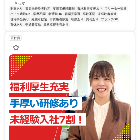
きっか...
制服あり
業界未経験者歓迎
変形労働時間制
資格取得支援あり
フリーター歓迎
バイク通勤OK
学歴不問
車通勤OK
職場見学可
経験不問
未経験者歓迎
住宅手当あり
経験者歓迎
有資格者歓迎
研修あり
賞与あり
ブランクOK
育休あり
交通費支給
資格取得手当あり
正社員