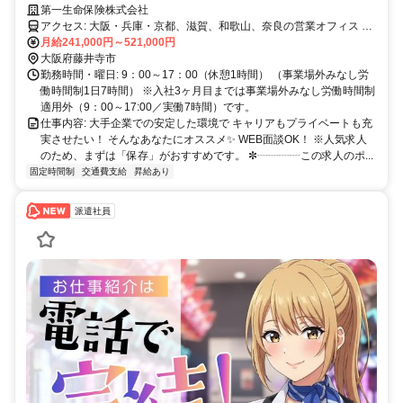
得✨女性が多数活躍中✨
第一生命保険株式会社
アクセス: 大阪・兵庫・京都、滋賀、和歌山、奈良の営業オフィス ※
希望以外での転勤なし <試用期間の勤務地> 入社後6ヶ月は、配属支
月給241,000円～521,000円
社に近いキャリアカレッジで研修を実施します。通勤が難しい場合、
大阪府藤井寺市
リモート受講も相談可能です。7ヶ月以降は大阪・兵庫・京都、滋
勤務時間・曜日: 9：00～17：00（休憩1時間） （事業場外みなし労
賀、和歌山、奈良に所在する営業オフィスの勤務となります。
働時間制1日7時間） ※入社3ヶ月目までは事業場外みなし労働時間制
✼┈┈┈┈┈┈┈┈┈┈┈┈┈┈┈┈┈┈┈✼
適用外（9：00～17:00／実働7時間）です。
仕事内容: 大手企業での安定した環境で キャリアもプライベートも充
実させたい！ そんなあなたにオススメ✨ WEB面談OK！ ※人気求人
のため、まずは「保存」がおすすめです。 ✼┈┈┈┈この求人のポ...
固定時間制
交通費支給
昇給あり
派遣社員