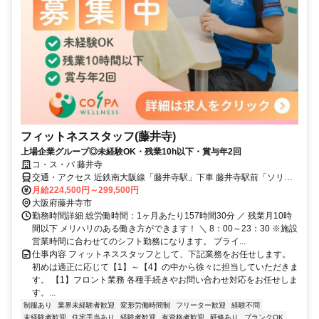
フィットネススタッフ(藤井寺)
上場企業グループ◎未経験OK・残業10h以下・賞与年2回
コ・ス・パ 藤井寺
交通・アクセス 近鉄南大阪線「藤井寺駅」下車 藤井寺駅前「ソリヤ
ビル」4階
月給224,500円～299,500円
大阪府藤井寺市
勤務時間詳細 総労働時間：1ヶ月あたり157時間30分 ／ 残業月10時
間以下 メリハリのある働き方ができます！ ＼ 8：00～23：30 ※施設
営業時間に合わせてのシフト勤務になります。 プライ...
仕事内容 フィットネススタッフとして、下記業務をお任せします。
初めは適正に応じて【1】～【4】の中から徐々に担当していただきま
す。 【1】フロント業務 各種手続きやお問い合わせ対応をお任せしま
す。...
制服あり
業界未経験者歓迎
変形労働時間制
フリーター歓迎
経験不問
未経験者歓迎
住宅手当あり
経験者歓迎
有資格者歓迎
研修あり
ブランクOK