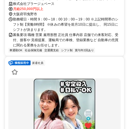
きな方大歓迎◆マイカー通勤可能◎
株式会社プラージュベース
月給250,000円以上
大阪府羽曳野市
勤務曜日・時間 9：00～18：00 10：00～19：00 ※上記時間帯のシ
フト制【実働8時間】 ※休みの希望を前月10日に提出し、 同15日に
シフトが決まります。
募集要項 職種 営業 雇用形態 正社員 仕事内容 店舗での来客対応、受
付、接客や 見積提案、運輸局での車検、登録業務など 自動車の売買
に関わる業務をお任せします。
車通勤OK
社会保険完備
交通費支給
シフト制
賞与年2回あり
派遣社員