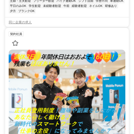
主婦・主夫歓迎
フリーター歓迎
バイク通勤OK
シフト自由
学歴不問
車通勤OK
平日のみOK
学生歓迎
未経験者歓迎
午前
経験者歓迎
ネイルOK
研修あり
夕方
ブランクOK
同じ企業の求人
契約社員