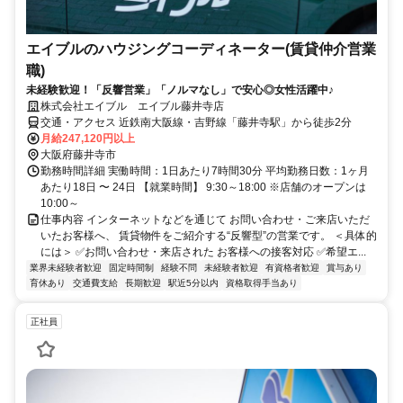
エイブルのハウジングコーディネーター(賃貸仲介営業
職)
未経験歓迎！「反響営業」「ノルマなし」で安心◎女性活躍中♪
株式会社エイブル エイブル藤井寺店
交通・アクセス 近鉄南大阪線・吉野線「藤井寺駅」から徒歩2分
月給247,120円以上
大阪府藤井寺市
勤務時間詳細 実働時間：1日あたり7時間30分 平均勤務日数：1ヶ月
あたり18日 〜 24日 【就業時間】 9:30～18:00 ※店舗のオープンは
10:00～
仕事内容 インターネットなどを通じて お問い合わせ・ご来店いただ
いたお客様へ、 賃貸物件をご紹介する“反響型”の営業です。 ＜具体的
には＞ ✅お問い合わせ・来店された お客様への接客対応 ✅希望エ...
業界未経験者歓迎
固定時間制
経験不問
未経験者歓迎
有資格者歓迎
賞与あり
育休あり
交通費支給
長期歓迎
駅近5分以内
資格取得手当あり
正社員