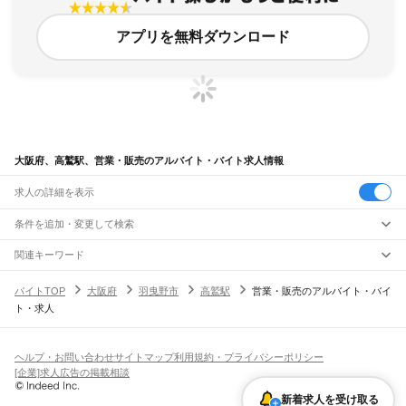
アプリを無料ダウンロード
大阪府、高鷲駅、営業・販売のアルバイト・バイト求人情報
求人の詳細を表示
条件を追加・変更して検索
市区町村を追加・変更
関連キーワード
完全在宅ワーク 全国
シール貼り 在宅
現在地周辺
ガチャガチャ
犬カフェ
大阪府
駅を追加・変更
バイトTOP
大阪府
羽曳野市
高鷲駅
営業・販売のアルバイト・バイ
大阪府
すべて
ト・求人
大阪市
すべて
職種を追加・変更
JR京都線
都島区
福島区
此花区
西区
港区
大正区
天王寺区
浪速区
西淀川区
東淀川区
東成区
島本駅
高槻駅
摂津富田駅
JR総持寺駅
茨木駅
千里丘駅
岸辺駅
吹田駅
東淀川駅
飲食・フードサービス
生野区
旭区
城東区
阿倍野区
住吉区
東住吉区
西成区
淀川区
鶴見区
住之江区
特徴を追加・変更
新大阪駅
大阪駅
飲食・フードサービス
平野区
北区
中央区
すべて
ヘルプ・お問い合わせ
サイトマップ
利用規約・プライバシーポリシー
ホールスタッフ
キッチンスタッフ
皿洗い・洗い場
精肉・鮮魚加工
給食調理
人気
[企業]求人広告の掲載相談
JR神戸線(大阪～神戸)
堺市
すべて
雇用形態を追加・変更
パン屋（ベーカリー）
フードカウンター販売員
バー（BAR）・バーテンダー
日払いOK
高校生歓迎
学生歓迎
深夜の仕事
髪型・髪色自由
ひげOK
ネイルOK
大阪駅
塚本駅
堺区
中区
東区
西区
南区
北区
美原区
飲食店補助（開店・閉店準備）
飲食店（店長・マネージャー）
新着求人を受け取る
ピアスOK
アルバイト・パート
履歴書不要
オープニングスタッフ
留学生・外国人活躍中