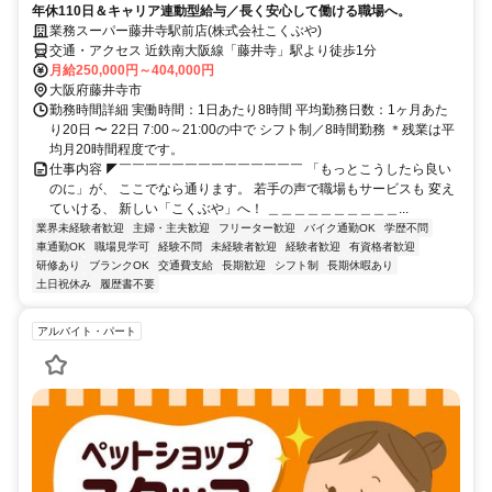
年休110日＆キャリア連動型給与／長く安心して働ける職場へ。
業務スーパー藤井寺駅前店(株式会社こくぶや)
交通・アクセス 近鉄南大阪線「藤井寺」駅より徒歩1分
月給250,000円～404,000円
大阪府藤井寺市
勤務時間詳細 実働時間：1日あたり8時間 平均勤務日数：1ヶ月あた
り20日 〜 22日 7:00～21:00の中で シフト制／8時間勤務 ＊残業は平
均月20時間程度です。
仕事内容 ◤￣￣￣￣￣￣￣￣￣￣￣￣￣￣ 「もっとこうしたら良い
のに」が、 ここでなら通ります。 若手の声で職場もサービスも 変え
ていける、 新しい「こくぶや」へ！ ＿＿＿＿＿＿＿＿＿＿...
業界未経験者歓迎
主婦・主夫歓迎
フリーター歓迎
バイク通勤OK
学歴不問
車通勤OK
職場見学可
経験不問
未経験者歓迎
経験者歓迎
有資格者歓迎
研修あり
ブランクOK
交通費支給
長期歓迎
シフト制
長期休暇あり
土日祝休み
履歴書不要
アルバイト・パート