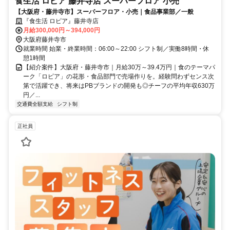
食生活 ロピア 藤井寺店 スーパーフロア 小売
【大阪府・藤井寺市】スーパーフロア・小売｜食品事業部／一般
『食生活 ロピア』藤井寺店
月給300,000円～394,000円
大阪府藤井寺市
就業時間 始業・終業時間：06:00～22:00 シフト制／実働8時間・休
憩1時間
【紹介案件】大阪府・藤井寺市｜月給30万～39.4万円｜食のテーマパ
ーク「ロピア」の花形・食品部門で売場作りを。経験問わずセンス次
第で活躍でき、将来はPBブランドの開発も◎チーフの平均年収630万
円／...
交通費全額支給
シフト制
正社員