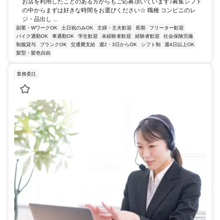
お店を利用したことのある方からもご応募頂いています♪募集シフト
の中からまずは好きな時間をお選びください☆ 職種 コンビニのレ
ジ・品出し ...
副業・WワークOK
土日祝のみOK
主婦・主夫歓迎
長期
フリーター歓迎
バイク通勤OK
車通勤OK
学生歓迎
未経験者歓迎
経験者歓迎
社会保険完備
制服貸与
ブランクOK
交通費支給
週2・3日からOK
シフト制
週4日以上OK
髪型・髪色自由
業務委託