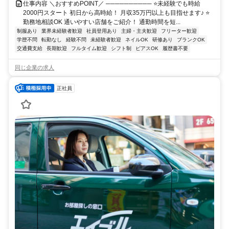
仕事内容 ＼おすすめPOINT／ ────────── ⭐未経験でも時給
2000円スタート 初日から高時給！ 月収35万円以上も目指せます♪ ⭐
勤務地相談OK 通いやすい店舗をご紹介！ 通勤時間を短...
制服あり
業界未経験者歓迎
社員登用あり
主婦・主夫歓迎
フリーター歓迎
学歴不問
転勤なし
経験不問
未経験者歓迎
ネイルOK
研修あり
ブランクOK
交通費支給
長期歓迎
フルタイム歓迎
シフト制
ピアスOK
履歴書不要
同じ企業の求人
正社員