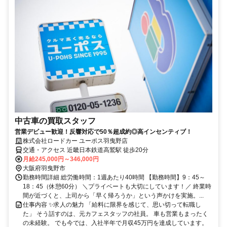
中古車の買取スタッフ
営業デビュー歓迎！反響対応で50％超成約◎高インセンティブ！
株式会社ロードカー ユーポス羽曳野店
交通・アクセス 近畿日本鉄道高鷲駅 徒歩20分
月給245,000円～346,000円
大阪府羽曳野市
勤務時間詳細 総労働時間：1週あたり40時間 【勤務時間】9：45～
18：45（休憩60分） ＼プライベートも大切にしています！／ 終業時
間が近づくと、上司から「早く帰ろうか」という声かけを実施。...
仕事内容 ✨求人の魅力 「給料に限界を感じて、思い切って転職し
た」 そう話すのは、元カフェスタッフの社員。 車も営業もまったく
の未経験。 でも今では、入社半年で月収45万円を達成しています。