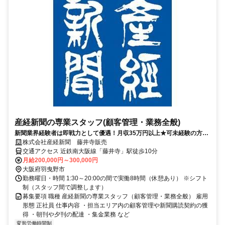
産経新聞の専業スタッフ(顧客管理・業務全般)
新聞業界経験者は即戦力として優遇！月収35万円以上★可未経験の方も
一から丁寧に指導します★社員寮あり
株式会社産経新聞 藤井寺販売
交通アクセス 近鉄南大阪線「藤井寺」駅徒歩10分
月給200,000円～300,000円
大阪府羽曳野市
勤務曜日・時間 1:30～20:00の間で実働8時間（休憩あり） ※シフト
制（スタッフ間で調整します）
募集要項 職種 産経新聞の専業スタッフ（顧客管理・業務全般） 雇用
形態 正社員 仕事内容 ・担当エリア内の顧客管理や新聞購読契約の獲
得 ・朝刊や夕刊の配達 ・集金業務 など
変形労働時間制