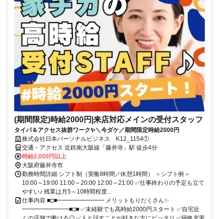
(期間限定)時給2000円|来店対応メインの受付スタッフ
タイパ＆アクセス抜群ワーク✨＼今ダケ／期間限定時給2000円
株式会社日本パーソナルビジネス K12_1154①
交通・アクセス 近鉄南大阪線「藤井寺」駅 徒歩4分
時給2,000円以上
大阪府藤井寺市
勤務時間詳細 シフト制（実働8時間／休憩1時間） ＜シフト例＞
10:00～19:00 11:00～20:00 12:00～21:00 ✅仕事終わりの予定も立て
やすい♪ 残業は月5～10時間程度...
仕事内容 ■□■━━━━━━━━ メリットもりだくさん✨
━━━━━━━━■□■ ✅未経験でも高時給2000円スタート ✅自宅近
くの店舗で働ける◎ ✅人と話すことが好きな方にピッタリ ✅研修充実