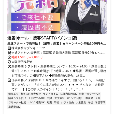
遅番|ホール・接客STAFF(パチンコ店)
最速スタートで高時給！【最寄：高鷲】★キャンペーン時給2000円★週
2日～＆短時間も可能！しっかり稼げる◎日払い即日対応！
株式会社セブンキューブ
交通アクセス 最寄駅：高鷲駅 近鉄南大阪線 高鷲駅 徒歩24分 (バス利
用推奨：埴生 徒歩9分) 【交通アクセス】 ◆車通勤（アクセス抜
時給1,500円～2,000円
群！） 西名阪道「藤井寺IC」・松原ICより車で約10分 国道170号
大阪府羽曳野市
（外環状線）近く！ 藤井寺市・松原市・堺市・富田林市・八尾市方
勤務時間 シフト制 ＜勤務時間について＞ 16:30～24:00 ＊勤務日数は
面からもアクセス良好です。 ◆電車・バス 近鉄南大阪線「藤井寺
週2日～OK！ ＊勤務時間は1日5時間～OK！ ◆早番・遅番の通し勤務
駅」「高鷲駅」「古市駅」よりバス・車で7〜12分（バス停「埴生」
も可能です。ご相談下さい ◆遅番勤務の場合、終電...
徒歩9分）
仕事内容 ／ 未経験OK！ 高待遇で「今すぐ」働ける！！ ＼ 「時給は
高い方がいい」 「すぐに収入が欲しい」 ▼ ▼ ▼ そんな方、大歓迎
です！ 【【この求人のポイント！】】 ＊.｡＊.｡＊.｡＊...
制服あり
業界未経験者歓迎
ランチタイム
扶養内勤務OK
副業・WワークOK
隔週シフト提出
土日祝のみOK
主婦・主夫歓迎
週1シフト提出
準夜勤
長期
フリーター歓迎
バイク通勤OK
短期
早朝
シフト自由
大量募集
午後
学歴不問
車通勤OK