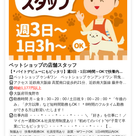
ペットショップの店舗スタッフ
【＊バイトデビューにもピッタリ】週3日・1日3時間～OKで扶養内
OK◆社割など充実の福利厚生！
ペットショップ ケン&ワン ペットショップ ケンアンドワン 羽曳野
伊賀店
アクセス 近鉄南大阪線 高鷲南口徒歩約21分、近鉄南大阪線 藤井寺徒
歩約26分、近鉄南大阪線 恵我ノ荘出入口2徒歩約29分 高鷲駅より徒
時給1,177円以上
歩20分 ＊マイカー通勤OK
大阪府羽曳野市
勤務時間 月～金 9：30～20：00 / 土日祝 9：00～20：00 ＊「午後の
み」「夕方以降」など短時間勤務もOK！ ＊8時間のフルタイム勤務
ができる方は歓迎いたします！
仕事内容 ・・・＊・・・＊・・・＊・・・ ＼ 『好き』を仕事に！ ／
マイカー通勤OK＆社員登用制度あり！ “初めてのバイト”や“子育て卒
業に”にもピッタリ〇 ・・・＊・・・＊・・・＊・・・ 【 ...
制服あり
扶養内勤務OK
社員登用あり
副業・WワークOK
1日4時間以内OK