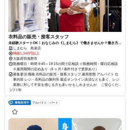
衣料品の販売・接客スタッフ
未経験スタートOK！おなじみの《しまむら》で働きませんか？働き方は
お気軽にご相談ください◎
しまむら 島泉店
時給1,340円以上
大阪府羽曳野市
勤務曜日・時間 9:45～19:15の間で応相談 ☆勤務時間・曜日応相談
※雇用期間の定めあり（6 ヶ月 / 条件付きで更新あり）
募集要項 職種 衣料品の販売・接客スタッフ 雇用形態 アルバイト 仕
事内容 レジ・衣料品の陳列等 最近オンライン決済なども多く、レジ
業務に対して不安を感じる方も多いかもしれませんが、 ご安心くだ...
シフト制
アルバイト・パート