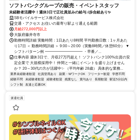
ソフトバンクグループの販売・イベントスタッフ
未経験者活躍中！週休3日で正社員並みの給与♪/歩合給あり✨
SBモバイルサービス株式会社
交通・アクセス お住いの最寄り駅より通える範囲
月給272,000円以上
大阪府藤井寺市
勤務時間詳細 実働時間：1日あたり8時間 平均勤務日数：1ヶ月あた
り17日 ＜ 勤務時間詳細 ＞ 9:00～20:00（実働8時間／休憩60分） ▼
シフトパターン例 ━━━━━━━━━━ ・早番／...
仕事内容 週休3日で、月収27万円超え！ ソフトバンク100%出資の安
定企業で 大規模採用中！ 仲間と一緒にイベントを盛り上げません
か？ 20～30代の方が活躍中✨ （平均年齢 28歳） 具体的な業務...
業界未経験者歓迎
社員登用あり
副業・WワークOK
フリーター歓迎
学歴不問
経験不問
未経験者歓迎
経験者歓迎
残業なし
賞与あり
長期歓迎
駅近5分以内
シフト制
友達と応募OK
派遣社員