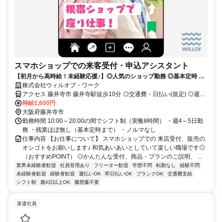
スマホショップでの来客受付・申込アシスタント
【初月から高時給！未経験応援♪】◎人気のショップ勤務 ◎基本定時 ◎
第二新卒・社会人デビュー歓迎♪
株式会社ウィルオブ・ワーク
アクセス 藤井寺市 藤井寺駅徒歩10分 ◎交通費・日払い(規定) ◎週4
～5日
時給1,600円
大阪府藤井寺市
勤務時間 10:00～20:00の間でシフト制（実働8時間） ・週4～5日勤
務 ・残業ほぼ無し（基本定時まで） ・ノルマなし
仕事内容 【お仕事について】 スマホショップでの 来店受付、販売の
オシゴトをお願いします♪ 和気あいあいとしていて楽しい職場です◎
（おすすめPOINT） ◎かんたんな受付、商品・プランのご説明、 ...
業界未経験者歓迎
社員登用あり
フリーター歓迎
学歴不問
転勤なし
経験不問
未経験者歓迎
経験者歓迎
週払いOK
即日払いOK
ブランクOK
交通費支給
シフト制
週4日以上OK
履歴書不要
派遣社員