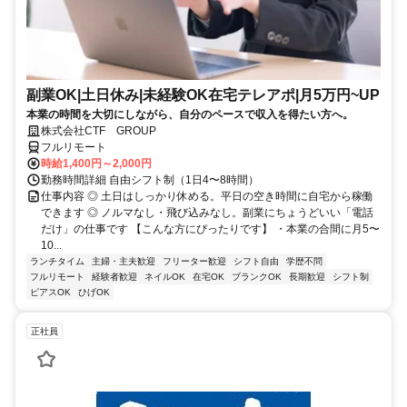
副業OK|土日休み|未経験OK在宅テレアポ|月5万円~UP
本業の時間を大切にしながら、自分のペースで収入を得たい方へ。
株式会社CTF GROUP
フルリモート
時給1,400円～2,000円
勤務時間詳細 自由シフト制（1日4〜8時間）
仕事内容 ◎ 土日はしっかり休める。平日の空き時間に自宅から稼働
できます ◎ ノルマなし・飛び込みなし。副業にちょうどいい「電話
だけ」の仕事です 【こんな方にぴったりです】 ・本業の合間に月5〜
10...
ランチタイム
主婦・主夫歓迎
フリーター歓迎
シフト自由
学歴不問
フルリモート
経験者歓迎
ネイルOK
在宅OK
ブランクOK
長期歓迎
シフト制
ピアスOK
ひげOK
正社員