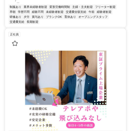
「...
制服あり
業界未経験者歓迎
変形労働時間制
主婦・主夫歓迎
フリーター歓迎
早朝
学歴不問
経験不問
未経験者歓迎
交通費全額支給
午前
経験者歓迎
研修あり
夕方
賞与あり
ブランクOK
育休あり
オープニングスタッフ
交通費支給
長期歓迎
正社員