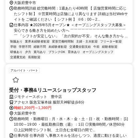
大阪府豊中市
勤務時間詳細 総労働時間：1週あたり40時間 【 店舗営業時間に応じ
たシフト制 】 ※営業時間は店舗により異なります 詳細は当社Webサ
イトを ご確認ください 【 シフト例 】 ※6：00～2...
仕事内容 ★2026年5月オープン★ ＜オープニングスタッフ大募集＞
安心できる働き方を始めたい方へ ￣￣￣￣￣￣￣￣￣￣￣￣￣￣￣
￣ 「シフトが安定しない」 「次の契約が不安」 そんな働き方から ...
制服あり
業界未経験者歓迎
変形労働時間制
主婦・主夫歓迎
フリーター歓迎
早朝
学歴不問
経験不問
未経験者歓迎
交通費全額支給
午前
経験者歓迎
研修あり
夕方
賞与あり
ブランクOK
育休あり
オープニングスタッフ
交通費支給
長期歓迎
アルバイト・パート
受付・事務&リユースショップスタッフ
ジモティースポット 豊中店
アクセス 阪急宝塚本線 服部天神駅徒歩8分
時給1,200円～1,300円
大阪府豊中市
勤務時間 ・勤務曜日：月・水・木・金・土・日・祝 ・勤務時間： [1]
10:00～19:00 ・最低勤務日数（週）：1日 ◎実働8時間／休憩60分
◎上記時間でシフト制、 土日含む全曜日の間で...
仕事内容 仕事内容 ＼事務スキルを活かしつつ、適度に動ける楽しい