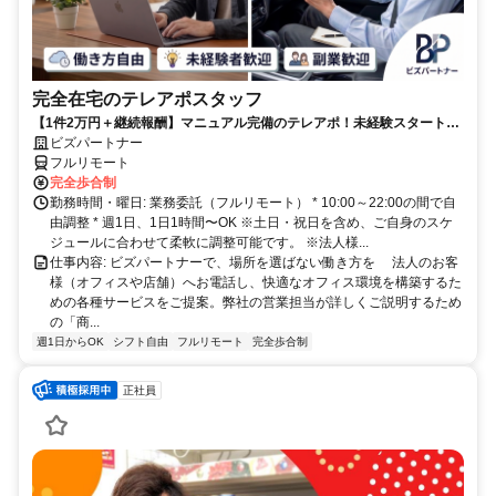
完全在宅のテレアポスタッフ
【1件2万円＋継続報酬】マニュアル完備のテレアポ！未経験スタートの
副業スタッフ活躍中／丁寧なフォロー体制あり
ビズパートナー
フルリモート
完全歩合制
勤務時間・曜日: 業務委託（フルリモート） * 10:00～22:00の間で自
由調整 * 週1日、1日1時間〜OK ※土日・祝日を含め、ご自身のスケ
ジュールに合わせて柔軟に調整可能です。 ※法人様...
仕事内容: ビズパートナーで、場所を選ばない働き方を 法人のお客
様（オフィスや店舗）へお電話し、快適なオフィス環境を構築するた
めの各種サービスをご提案。弊社の営業担当が詳しくご説明するため
の「商...
週1日からOK
シフト自由
フルリモート
完全歩合制
正社員