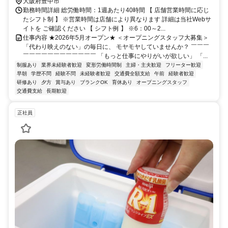
大阪府豊中市
勤務時間詳細 総労働時間：1週あたり40時間 【 店舗営業時間に応じ
たシフト制 】 ※営業時間は店舗により異なります 詳細は当社Webサ
イトを ご確認ください 【 シフト例 】 ※6：00～2...
仕事内容 ★2026年5月オープン★ ＜オープニングスタッフ大募集＞
「代わり映えのない」の毎日に、 モヤモヤしていませんか？ ￣￣￣
￣￣￣￣￣￣￣￣￣￣￣￣ 「もっと仕事にやりがいが欲しい」 「...
制服あり
業界未経験者歓迎
変形労働時間制
主婦・主夫歓迎
フリーター歓迎
早朝
学歴不問
経験不問
未経験者歓迎
交通費全額支給
午前
経験者歓迎
研修あり
夕方
賞与あり
ブランクOK
育休あり
オープニングスタッフ
交通費支給
長期歓迎
正社員