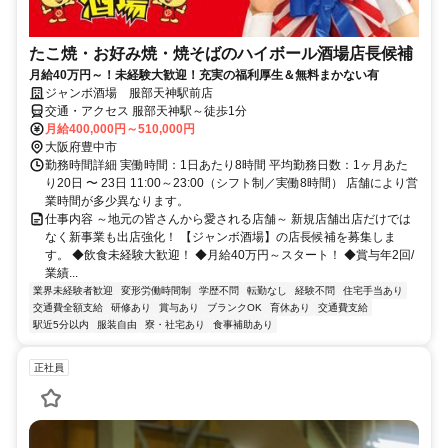
たこ焼・お好み焼・焼そばのハイボール酒場店長候補
月給40万円～！未経験大歓迎！充実の福利厚生＆無料まかない有
ジャンボ酒場 服部天神駅前店
交通・アクセス 服部天神駅～徒歩1分
月給400,000円～510,000円
大阪府豊中市
勤務時間詳細 実働時間：1日あたり8時間 平均勤務日数：1ヶ月あた
り20日 〜 23日 11:00～23:00（シフト制／実働8時間） 店舗により営
業時間が多少異なります。
仕事内容 ～地元の皆さんから愛される店舗～ 新規店舗出店だけでは
なく新事業も出店強化！ 【ジャンボ酒場】の店長候補を募集しま
す。 ◆飲食未経験大歓迎！ ◆月給40万円～スタート！ ◆賞与年2回/
業績...
業界未経験者歓迎
変形労働時間制
学歴不問
転勤なし
経験不問
住宅手当あり
交通費全額支給
研修あり
賞与あり
ブランクOK
育休あり
交通費支給
駅近5分以内
服装自由
寮・社宅あり
食事補助あり
正社員