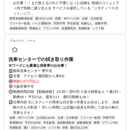
お仕事！／ まだ使えるけれど不要になった品物を 地域のコミュニテ
ィ内で気軽に譲り合える サービスを提供している『ジモティースポ
ット』にて...
業界未経験者歓迎
週1日からOK
副業・WワークOK
主婦・主夫歓迎
フリーター歓迎
バイク通勤OK
学歴不問
学生歓迎
転勤なし
経験不問
未経験者歓迎
研修あり
ブランクOK
交通費支給
長期歓迎
シフト制
アルバイト・パート
洗車センターでの拭き取り作業
Ｗワークにも最適な深夜帯のお仕事！
殿島洗車センター 豊中店
交通・アクセス 園田駅から車8分
時給1,471円以上
大阪府豊中市
勤務時間詳細 【勤務経験】 23:30～翌6:00 ※多少残業あり ＊週2日～
勤務ok！ 平日のみ、週末だけ、週6日勤務もok！
仕事内容 主にタクシーの簡単な拭き取り作業をお任せします。 未経
験の方も大歓迎！ 空いた時間には店舗の器具を利用して自分の車の
洗車もＯＫ！
副業・WワークOK
土日祝のみOK
主婦・主夫歓迎
フリーター歓迎
学歴不問
車通勤OK
平日のみOK
学生歓迎
未経験者歓迎
経験者歓迎
夜間
ブランクOK
長期歓迎
週2・3日からOK
シフト制
深夜
週4日以上OK