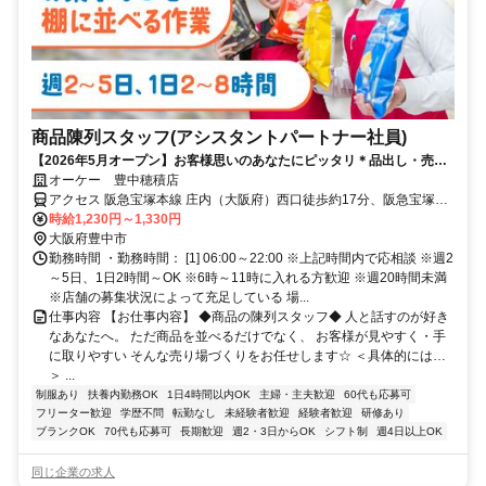
商品陳列スタッフ(アシスタントパートナー社員)
【2026年5月オープン】お客様思いのあなたにピッタリ＊品出し・売り
場づくりのお仕事♪
オーケー 豊中穂積店
アクセス 阪急宝塚本線 庄内（大阪府）西口徒歩約17分、阪急宝塚本
線 服部天神出入口1徒歩約17分、阪急宝塚本線 曽根（大阪府）徒歩
時給1,230円～1,330円
約23分
大阪府豊中市
勤務時間 ・勤務時間： [1] 06:00～22:00 ※上記時間内で応相談 ※週2
～5日、1日2時間～OK ※6時～11時に入れる方歓迎 ※週20時間未満
※店舗の募集状況によって充足している 場...
仕事内容 【お仕事内容】 ◆商品の陳列スタッフ◆ 人と話すのが好き
なあなたへ。 ただ商品を並べるだけでなく、 お客様が見やすく・手
に取りやすい そんな売り場づくりをお任せします☆ ＜具体的には…
＞ ...
制服あり
扶養内勤務OK
1日4時間以内OK
主婦・主夫歓迎
60代も応募可
フリーター歓迎
学歴不問
転勤なし
未経験者歓迎
経験者歓迎
研修あり
ブランクOK
70代も応募可
長期歓迎
週2・3日からOK
シフト制
週4日以上OK
同じ企業の求人