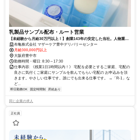
乳製品サンプル配布・ルート営業
【未経験から月給30万円以上！】創業143年の安定した当社。人物重
視・年齢学歴不問です！
布亀株式会社 マザーケア豊中デリバリーセンター
月給300,000円以上
大阪府豊中市
勤務時間・曜日: 8:30～17:30
仕事内容: 《残業1日1時間以内！》 宅配を必要とするご家庭、宅配の
良さに気付くご家庭にサンプルを飲んでもらい宅配の お申込みを頂
きます。やさしい仕事です。誰にでも出来る仕事です。 →「R-1」な
ど...
即日勤務OK
固定時間制
昇給あり
同じ企業の求人
正社員