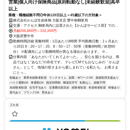
営業|個人向け保険商品|原則転勤なし|未経験歓迎|高卒
以上
業種・職種経験不問◎年休120日以上＜45歳以下の方対象＞
株式会社かんぽ生命保険 大阪支店 豊中南郵便局
交通・アクセス 郵便局内に設置された【かんぽサービス部】での勤
務となります
月給256,800円～310,350円
大阪府豊中市
勤務時間詳細 実働時間：1日あたり8時間 平均勤務日数：1ヶ月あた
り20日 8：20～17：20、8：50～17：50等（実働8時間／休憩60
分） ※配属先により勤務時間が異なる場合があります。 ※...
仕事内容 「あなたがいてくれてよかった。」 安心を届けるのは、商
品ではなく“あなた”の存在です。 テレビCMでもおなじみの「かんぽ
さん」として、地域の皆さまから親しまれている私たち。 お客さま
にとっ...
制服あり
業界未経験者歓迎
ランチタイム
副業・WワークOK
資格取得支援あり
バイク通勤OK
車通勤OK
固定時間制
職場見学可
転勤なし
経験不問
未経験者歓迎
住宅手当あり
交通費全額支給
経験者歓迎
有資格者歓迎
研修あり
賞与あり
ブランクOK
育休あり
正社員