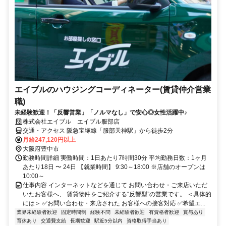
エイブルのハウジングコーディネーター(賃貸仲介営業
職)
未経験歓迎！「反響営業」「ノルマなし」で安心◎女性活躍中♪
株式会社エイブル エイブル服部店
交通・アクセス 阪急宝塚線「服部天神駅」から徒歩2分
月給247,120円以上
大阪府豊中市
勤務時間詳細 実働時間：1日あたり7時間30分 平均勤務日数：1ヶ月
あたり18日 〜 24日 【就業時間】 9:30～18:00 ※店舗のオープンは
10:00～
仕事内容 インターネットなどを通じて お問い合わせ・ご来店いただ
いたお客様へ、 賃貸物件をご紹介する“反響型”の営業です。 ＜具体的
には＞ ✅お問い合わせ・来店された お客様への接客対応 ✅希望エ...
業界未経験者歓迎
固定時間制
経験不問
未経験者歓迎
有資格者歓迎
賞与あり
育休あり
交通費支給
長期歓迎
駅近5分以内
資格取得手当あり