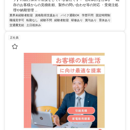
存のお客様からの見積依頼、製作の問い合わせ等の対応 ・受発注処
理や納期管理 ...
業界未経験者歓迎
資格取得支援あり
バイク通勤OK
学歴不問
固定時間制
職場見学可
転勤なし
経験不問
経験者歓迎
研修あり
賞与あり
育休あり
交通費支給
土日祝休み
正社員