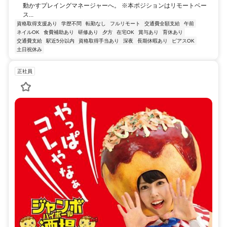
動かすプレイングマネージャーへ。 ※本ポジションはリモートベー
ス...
資格取得支援あり
学歴不問
転勤なし
フルリモート
交通費全額支給
午前
ネイルOK
食費補助あり
研修あり
夕方
在宅OK
賞与あり
育休あり
交通費支給
駅近5分以内
資格取得手当あり
深夜
長期休暇あり
ピアスOK
土日祝休み
正社員