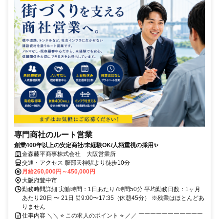
専門商社のルート営業
創業400年以上の安定商社/未経験OK/人柄重視の採用✨
金森藤平商事株式会社 大阪営業所
交通・アクセス 服部天神駅より徒歩10分
月給260,000円～450,000円
大阪府豊中市
勤務時間詳細 実働時間：1日あたり7時間50分 平均勤務日数：1ヶ月
あたり20日 〜 21日 ⏰9:00〜17:35（休憩45分） ※残業はほとんどあ
りません
仕事内容 ＼＼ ⭐ この求人のポイント ⭐ ／／ ￣￣￣￣￣￣￣￣￣￣￣