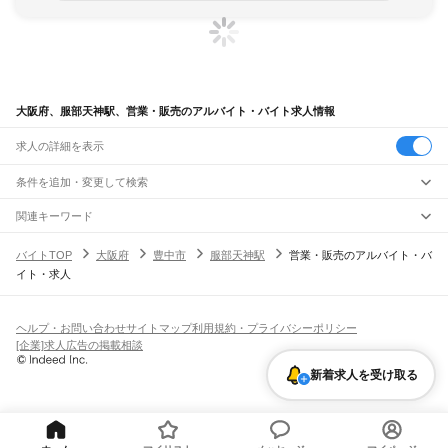
大阪府、服部天神駅、営業・販売のアルバイト・バイト求人情報
求人の詳細を表示
条件を追加・変更して検索
市区町村を追加・変更
関連キーワード
完全在宅ワーク 全国
シール貼り 在宅
現在地周辺
ガチャガチャ
犬カフェ
大阪府
駅を追加・変更
バイトTOP
大阪府
豊中市
服部天神駅
営業・販売のアルバイト・バ
大阪府
すべて
イト・求人
大阪市
すべて
職種を追加・変更
JR京都線
都島区
福島区
此花区
西区
港区
大正区
天王寺区
浪速区
西淀川区
東淀川区
東成区
島本駅
高槻駅
摂津富田駅
JR総持寺駅
茨木駅
千里丘駅
岸辺駅
吹田駅
東淀川駅
飲食・フードサービス
生野区
旭区
城東区
阿倍野区
住吉区
東住吉区
西成区
淀川区
鶴見区
住之江区
特徴を追加・変更
新大阪駅
大阪駅
飲食・フードサービス
平野区
北区
中央区
すべて
ヘルプ・お問い合わせ
サイトマップ
利用規約・プライバシーポリシー
ホールスタッフ
キッチンスタッフ
皿洗い・洗い場
精肉・鮮魚加工
給食調理
人気
[企業]求人広告の掲載相談
JR神戸線(大阪～神戸)
堺市
すべて
雇用形態を追加・変更
パン屋（ベーカリー）
フードカウンター販売員
バー（BAR）・バーテンダー
日払いOK
高校生歓迎
学生歓迎
深夜の仕事
髪型・髪色自由
ひげOK
ネイルOK
大阪駅
塚本駅
堺区
中区
東区
西区
南区
北区
美原区
新着求人を受け取る
飲食店補助（開店・閉店準備）
飲食店（店長・マネージャー）
ピアスOK
アルバイト・パート
履歴書不要
オープニングスタッフ
留学生・外国人活躍中
都道府県を変更
営業・販売
大和路線
岸和田市
豊中市
池田市
吹田市
泉大津市
高槻市
貝塚市
守口市
枚方市
茨木市
勤務期間
正社員
河内堅上駅
高井田駅
柏原駅
志紀駅
八尾駅
久宝寺駅
加美駅
平野駅
東部市場前駅
営業・販売
すべて
八尾市
泉佐野市
富田林市
寝屋川市
河内長野市
松原市
大東市
和泉市
箕面市
短期
契約社員
単発・1日OK
長期
期間限定（春夏冬休み等）
天王寺駅
新今宮駅
今宮駅
ＪＲ難波駅
営業
テレフォンアポインター（テレアポ）
ルートセールス
コンビニ
柏原市
羽曳野市
門真市
摂津市
高石市
藤井寺市
東大阪市
泉南市
四條畷市
交野市
シフト
派遣社員
フードカウンター販売員
アパレル
家電量販店・携帯販売（携帯ショップ）
大阪狭山市
阪南市
三島郡
豊能郡
泉北郡
泉南郡
南河内郡
土日祝のみOK
業務委託
平日のみOK
週1日からOK
週2・3日からOK
週4日以上OK