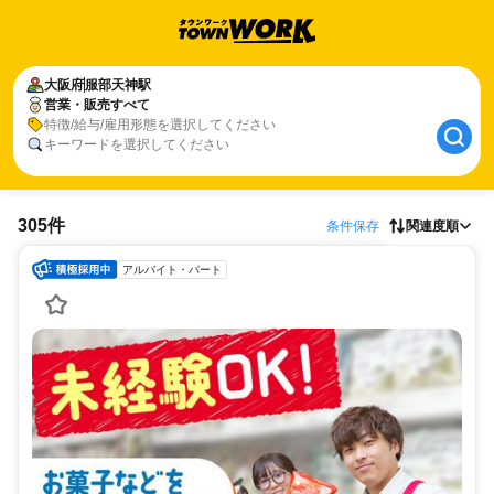
大阪府
服部天神駅
営業・販売すべて
特徴/給与/雇用形態を選択してください
キーワードを選択してください
305件
条件保存
関連度順
アルバイト・パート