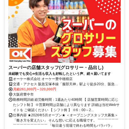
スーパーの店舗スタッフ(グロサリー・品出し)
未経験でも安心⭐生活も収入も好転したという声、続々届いてます
オーケー株式会社 オーケー豊中穂積店
交通・アクセス 阪急宝塚本線「服部天神」駅より徒歩20分、阪急宝
塚本線「庄内」駅より徒歩19分
月給261,000円～320,000円
大阪府豊中市
勤務時間詳細 総労働時間：1週あたり40時間 【 店舗営業時間に応じ
たシフト制 】 ※営業時間は店舗により異なります 詳細は当社Webサ
イトを ご確認ください 【 シフト例 】 ※6：00～2...
仕事内容 ★2026年5月オープン★ ＜オープニングスタッフ大募集＞
「働き方を変えたい」 そんな想いに応える職場です。 ￣￣￣￣￣￣
￣￣￣￣￣￣￣￣￣￣ 「毎日違う現場で終わる時間もバラバラ」