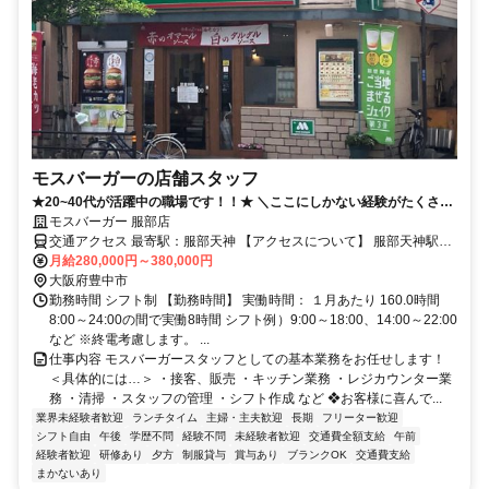
モスバーガーの店舗スタッフ
★20~40代が活躍中の職場です！！★ ＼ここにしかない経験がたくさ
ん！／ 月給28万円～！賞与あり！安定収入GET！
モスバーガー 服部店
交通アクセス 最寄駅：服部天神 【アクセスについて】 服部天神駅～
徒歩3分 ＊駅チカで通勤便利 【勤務地】 ※下記店舗のいずれかの配
月給280,000円～380,000円
属になります。 [豊中エリア] 服部店・豊中名神口店・エトレ豊中店
大阪府豊中市
[吹田・守口エリア] 江坂店・京阪守口店 [大阪市北区エリア] 扇町関西
勤務時間 シフト制 【勤務時間】 実働時間： １月あたり 160.0時間
テレビ前店 [大阪市南部エリア] 昭和町店 [東大阪エリア] 八戸ノ里店・
8:00～24:00の間で実働8時間 シフト例）9:00～18:00、14:00～22:00
ニトリモール東大阪店・ららぽーと門真店 [西宮エリア] 西宮北口店・
など ※終電考慮します。 ...
ダイエー西宮店
仕事内容 モスバーガースタッフとしての基本業務をお任せします！
＜具体的には…＞ ・接客、販売 ・キッチン業務 ・レジカウンター業
務 ・清掃 ・スタッフの管理 ・シフト作成 など ❖お客様に喜んで...
業界未経験者歓迎
ランチタイム
主婦・主夫歓迎
長期
フリーター歓迎
シフト自由
午後
学歴不問
経験不問
未経験者歓迎
交通費全額支給
午前
経験者歓迎
研修あり
夕方
制服貸与
賞与あり
ブランクOK
交通費支給
まかないあり