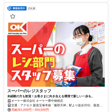
正社員
スーパーのレジスタッフ
未経験の方も歓迎！お客さまに向き合える環境で新しい一歩を。
オーケー株式会社 オーケー豊中穂積店
交通・アクセス 阪急宝塚本線「服部天神」駅より徒歩20分、阪急宝
塚本線「庄内」駅より徒歩19分
月給261,000円～304,500円