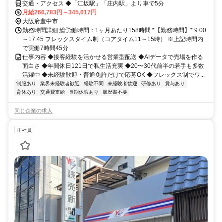
交通・アクセス ◆「江坂駅」「庄内駅」より車で5分
月給266,783円～345,617円
大阪府豊中市
勤務時間詳細 総労働時間：1ヶ月あたり158時間 *【勤務時間】* 9:00
～17:45 フレックスタイム制（コアタイム11～15時） ※上記時間内
で実働7時間45分
仕事内容 ◆接客経験を活かせる営業型配送 ◆AIデータで売場を作る
面白さ ◆年間休日121日で私生活充実 ◆20〜30代前半の若手も多数
活躍中 ◆未経験歓迎・普通免許だけで応募OK ◆フレックス制でワ...
制服あり
業界未経験者歓迎
経験不問
未経験者歓迎
研修あり
賞与あり
育休あり
交通費支給
長期休暇あり
履歴書不要
同じ企業の求人
正社員