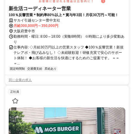
新生活コーディネーター営業
100％反響営業＊制約率80%以上＊賞与年3回！月収30万円～可能！
サカイ引越センター豊中支社
月給300,000円～350,000円
大阪府豊中市
勤務時間・曜日: 8:00～18:00（実働8時間） ※時期により多少変動あ
り
仕事内容: ◇月給30万円以上の営業スタッフ ◆100％反響営業！新規
テレアポ・飛び込みなし！ ◇未経験歓迎！研修充実で安心のサポー
ト体制！ ◆お客様の新生活を快適にするためのご提案です。 ＝＝
＝...
固定時間制
交通費支給
昇給あり
同じ企業の求人
正社員