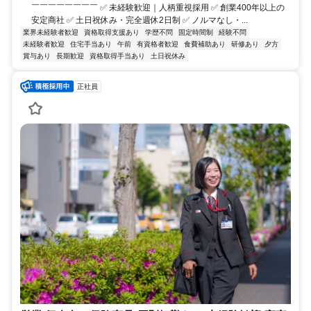
￣￣￣￣￣￣￣￣ ✅ 未経験歓迎｜人柄重視採用 ✅ 創業400年以上の
安定商社 ✅ 土日祝休み・完全週休2日制 ✅ ノルマなし・...
業界未経験者歓迎
資格取得支援あり
学歴不問
固定時間制
経験不問
未経験者歓迎
住宅手当あり
午前
有資格者歓迎
食費補助あり
研修あり
夕方
賞与あり
長期歓迎
資格取得手当あり
土日祝休み
正社員