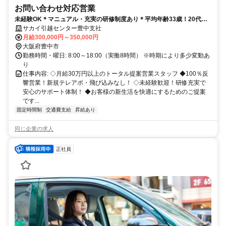
お問い合わせ対応営業
未経験OK＊マニュアル・充実の研修制度あり＊平均年齢33歳！20代の
多い職場です！
サカイ引越センター豊中支社
月給300,000円～350,000円
大阪府豊中市
勤務時間・曜日: 8:00～18:00（実働8時間） ※時期により多少変動あ
り
仕事内容: ◇月給30万円以上のトータル提案営業スタッフ ◆100％反
響営業！新規テレアポ・飛び込みなし！ ◇未経験歓迎！研修充実で
安心のサポート体制！ ◆お客様の新生活を快適にするためのご提案
です...
固定時間制
交通費支給
昇給あり
同じ企業の求人
正社員