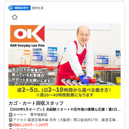
契約社員
カゴ・カート回収スタッフ
【2026年5月オープン】未経験スタートや定年後の復職も応援！週2日～
自分のペースでOK♪
オーケー 豊中穂積店
アクセス 阪急宝塚本線 庄内（大阪府）西口徒歩約17分、阪急宝塚本
線 服部天神出入口1徒歩約17分、阪急宝塚本線 曽根（大阪府）徒歩
時給1,250円～1,300円