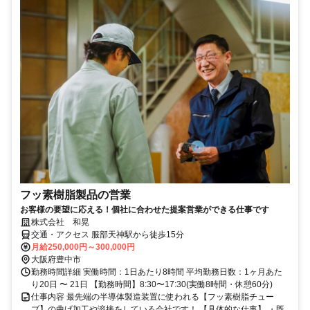
フッ素樹脂製品の営業
お客様の要望に応える！個社に合わせた提案営業ができる仕事です
株式会社 和晃
交通・アクセス 服部天神駅から徒歩15分
月給250,000円～300,000円
大阪府豊中市
勤務時間詳細 実働時間：1日あたり8時間 平均勤務日数：1ヶ月あた
り20日 〜 21日 【勤務時間】8:30〜17:30(実働8時間・休憩60分)
仕事内容 最先端の半導体製造装置に使われる【フッ素樹脂チュー
ブ】の曲げ加工や溶接をしている会社です！ 【具体的な仕事】 ・既