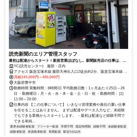
読売新聞のエリア管理スタッフ
最初は配達からスタート！新規営業ほぼなし。新聞販売店の仕事は、地
域の人々の生活をサポートできる仕事です。
YC(読売センター) 服部・庄内
アクセス 阪急宝塚本線 服部天神出入口2徒歩約2分、阪急宝塚本線 曽
根（大阪府）徒歩約17分、阪急宝塚本線 庄内（大阪府）東口徒歩約
月給245,000円～400,000円
20分
大阪府豊中市
勤務時間 実働時間：8時間/日 平均勤務日数：1ヶ月あたり25日～26
日 ・勤務曜日：月・火・水・木・金・土・日・祝 ・勤務時間： [1]
11:00～20:00
仕事内容 【この仕事について】 いきなり管理業務や責任の重い仕事
を任せることはありません。 まずは配達やデータ入力など、未経験
でもできる業務からスタートします。 ・最初は配達など経験不問で
できる単純...
業界未経験者歓迎
フリーター歓迎
学歴不問
固定時間制
経験不問
未経験者歓迎
経験者歓迎
有資格者歓迎
長期歓迎
駅近5分以内