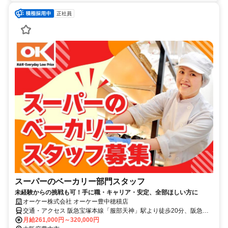
正社員
スーパーのベーカリー部門スタッフ
未経験からの挑戦も可！手に職・キャリア・安定、全部ほしい方に
オーケー株式会社 オーケー豊中穂積店
交通・アクセス 阪急宝塚本線「服部天神」駅より徒歩20分、阪急宝
塚本線「庄内」駅より徒歩19分
月給261,000円～320,000円