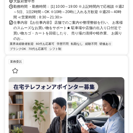
約23分
大阪府豊中市
勤務時間 ・勤務時間： [1] 10:00～19:00 ※上記時間内で応相談 ※週2
～5日、1日2時間～OK ※10時～20時に入れる方歓迎 ※週20～40時
間 ≪営業時間：8:30～21:30≫
仕事内容 【お仕事内容】 店舗でのご案内や整理整頓を行い、 お客様
のスムーズなお買い物をサポート★ 駐車場や店舗の出入り口付近で
買い物カゴ・カートを回収したり、 売り場の清掃や軽作業、 お困り
のお...
業界未経験者歓迎
60代も応募可
学歴不問
転勤なし
経験不問
研修あり
ブランクOK
70代も応募可
シフト制
業務委託