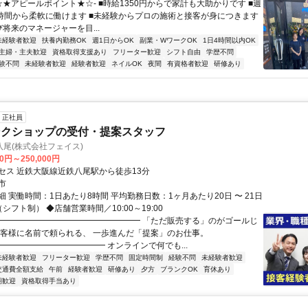
☆★アピールポイント★☆- ■時給1350円からで家計も大助かりです ■週
4時間から柔軟に働けます ■未経験からプロの施術と接客が身につきます
将来のマネージャーを目...
未経験者歓迎
扶養内勤務OK
週1日からOK
副業・WワークOK
1日4時間以内OK
主婦・主夫歓迎
資格取得支援あり
フリーター歓迎
シフト自由
学歴不問
験不問
未経験者歓迎
経験者歓迎
ネイルOK
夜間
有資格者歓迎
研修あり
正社員
ンクショップの受付・提案スタッフ
尾(株式会社フェイス)
00円～250,000円
セス 近鉄大阪線近鉄八尾駅から徒歩13分
市
 実働時間：1日あたり8時間 平均勤務日数：1ヶ月あたり20日 〜 21日
シフト制） ◆店舗営業時間／10:00～19:00
━━━━━━━━━━━━━━━━━━ 「ただ販売する」のがゴールじ
お客様に名前で頼られる、 一歩進んだ「提案」のお仕事。
━━━━━━━━━━━━━ オンラインで何でも...
未経験者歓迎
フリーター歓迎
学歴不問
固定時間制
経験不問
未経験者歓迎
交通費全額支給
午前
経験者歓迎
研修あり
夕方
ブランクOK
育休あり
期歓迎
資格取得手当あり