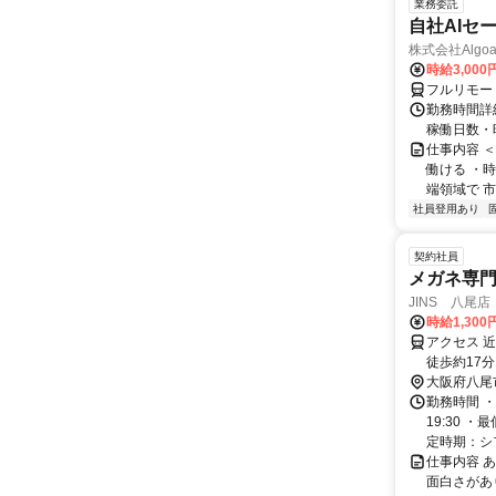
業務委託
自社AIセ
株式会社Algoa
時給3,000
フルリモー
勤務時間詳細
稼働日数・
仕事内容 
働ける ・時
端領域で 市
社員登用あり
契約社員
メガネ専
JINS 八尾店
時給1,30
アクセス 
徒歩約17
大阪府八尾
勤務時間 ・
19:30 
定時期：シフ
仕事内容 
面白さがあ