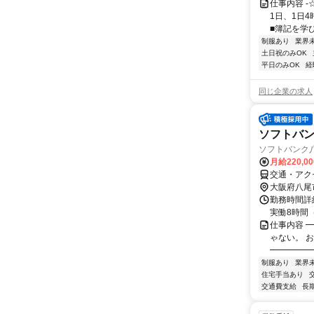
仕事内容 -
1日、1日
■簿記を学び
制服あり
業界
土日祝のみOK
平日のみOK
経
同じ企業の求人
ソフトバ
ソフトバンク八
月給220,0
交通・アク
大阪府八尾
勤務時間詳細
実働8時間（
仕事内容 
ゃない。 
━━━━━
制服あり
業界
住宅手当あり
交通費支給
長