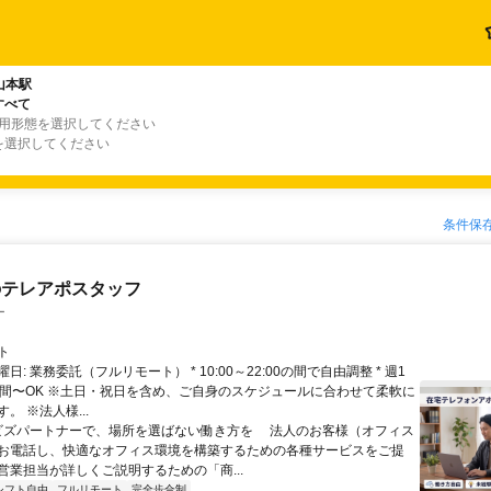
山本駅
すべて
雇用形態を選択してください
を選択してください
条件保
のテレアポスタッフ
ー
ト
日: 業務委託（フルリモート） * 10:00～22:00の間で自由調整 * 週1
時間〜OK ※土日・祝日を含め、ご自身のスケジュールに合わせて柔軟に
。 ※法人様...
 ビズパートナーで、場所を選ばない働き方を 法人のお客様（オフィス
お電話し、快適なオフィス環境を構築するための各種サービスをご提
営業担当が詳しくご説明するための「商...
シフト自由
フルリモート
完全歩合制