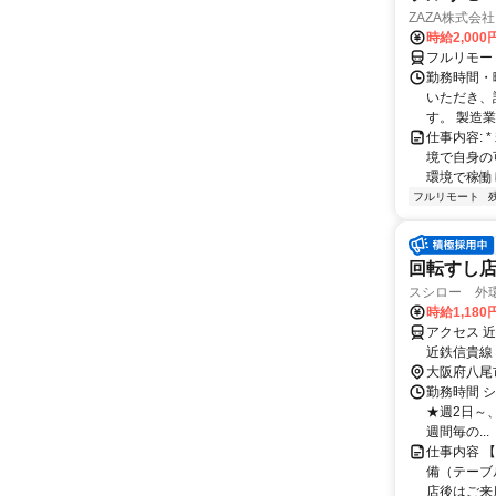
ZAZA株式会社
時給2,000
フルリモー
勤務時間・
いただき、
す。 製造
仕事内容:
境で自身の
環境で稼働し
フルリモート
回転すし
スシロー 外
時給1,18
アクセス 
近鉄信貴線
大阪府八尾
勤務時間 シフ
★週2日～、
週間毎の...
仕事内容 
備（テーブ
店後はご来