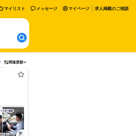
マイリスト
メッセージ
マイページ
求人掲載のご相談
存
関連度順