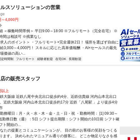
ールスソリューションの営業
ge
円～4,000円
ト
 ＜稼働時間帯例＞ 平日9:00～18:00 ※フルリモート（完全在宅） ※
時間は相談可 ※残業なし
＜求人のポイント＞ ・フルリモート×完全週休2日！ 場所を選ばず自由に
給3,000～4,000円！ スキルに応じた高単価報酬 ・AI×セールスの最先
場価値の高い...
固定時間制
フルリモート
経験者歓迎
在宅OK
長期歓迎
門店の販売スタッフ
0円以上
近鉄大阪線 近鉄八尾中央北出口徒歩約4分、近鉄信貴線 河内山本北出口
分、近鉄大阪線 河内山本北出口徒歩約17分 近鉄「八尾駅 」より徒歩4分
市
勤務曜日：月・火・水・木・金・土・日・祝 ・勤務時間： [1] 09:30～
・最低勤務日数（週）：5日 シフト提出期限：シフト開始の10日前 シフト確
ト開始の...
あなたの提案とコミュニケーションが、 目の前のお客様の笑顔をつくる
ります。 決められたマニュアル通りの接客に、 どこか物足りなさを感