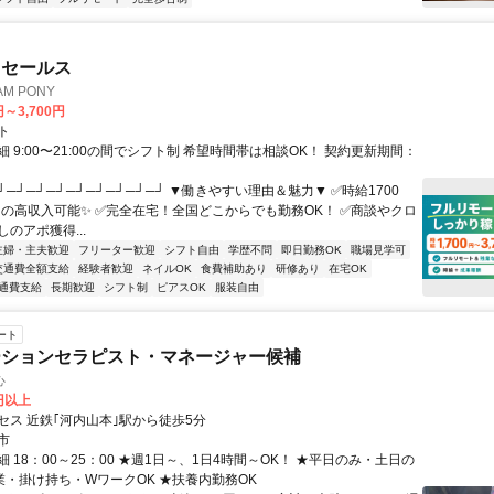
ドセールス
M PONY
円～3,700円
ト
 9:00〜21:00の間でシフト制 希望時間帯は相談OK！ 契約更新期間：
┘─┘─┘─┘─┘─┘─┘─┘─┘ ▼働きやすい理由＆魅力▼ ✅時給1700
0円の高収入可能✨ ✅完全在宅！全国どこからでも勤務OK！ ✅商談やクロ
のアポ獲得...
主婦・主夫歓迎
フリーター歓迎
シフト自由
学歴不問
即日勤務OK
職場見学可
交通費全額支給
経験者歓迎
ネイルOK
食費補助あり
研修あり
在宅OK
通費支給
長期歓迎
シフト制
ピアスOK
服装自由
ート
ーションセラピスト・マネージャー候補
心
0円以上
セス 近鉄｢河内山本｣駅から徒歩5分
市
 18：00～25：00 ★週1日～、1日4時間～OK！ ★平日のみ・土日の
副業・掛け持ち・WワークOK ★扶養内勤務OK