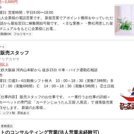
円～2,000円
ト
日: 営業時間：平日9:00〜18:00
 法人企業様の電話営業です。 新規営業でアポイント獲得をやっていただ
面談から最短翌日に稼働開始可能です。 ＜主な業務＞ ・弊社用意した架
マニュアルをもとに企業様にお電...
日勤務OK
フルリモート
ート
ア販売スタッフ
テリアスヤマ
0円以上
アクセス: 近鉄大阪線 河内山本駅から 徒歩15分 ※車・バイク通勤応相談
市
日: ①週3～4日勤務シフト例 A 10：00～18：30（実働7.5時間） B
17：00（実働6時間） C 14：00～18：30（実働4.5時間 ） ②土日祝
 【仕事内容】 販売スタッフのお仕事です。 ＜一番行うお仕事の詳細＞
カーペットの専門店 「カーテンじゅうたん王国 八尾店」で 接客販売業
せします。 新築のお客様...
K
シフト制
昇給あり
業務委託
トのコンサルティング営業(法人営業未経験可)