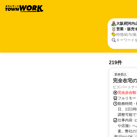
大阪府
河内
営業・販売
特徴/給与/
キーワード
219件
業務委託
完全在宅
ビズパートナ
完全歩合制
フルリモー
勤務時間・曜
日、1日1
調整可能です
仕事内容:
や店舗）へ
案。弊社の
週1日からOK