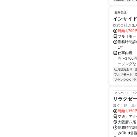
業務委託
インサイ
株式会社DREA
時給1,700
フルリモー
勤務時間詳細
1年
仕事内容 ─
円〜370
ージングなし
社員登用あり
フルリモート
ブランクOK
交
アルバイト・パ
リラクゼ
ほぐし処 真
時給1,35
交通・アク
大阪府八尾
勤務時間詳細
みOK ★