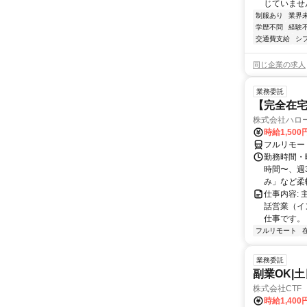
じていません
制服あり
業界
学歴不問
経験
交通費支給
シ
同じ企業の求人
業務委託
【完全在
株式会社ハロ
時給1,500
フルリモー
勤務時間・曜
時間〜、週3
み」など柔軟
仕事内容:
話営業（イ
仕事です。 
フルリモート
業務委託
副業OK|
株式会社CTF 
時給1,400