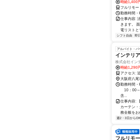
時給1,400
フルリモー
勤務時間・曜
仕事内容:
きます。 
電リストと
シフト自由
即
アルバイト・パ
インテリ
株式会社イン
時給1,29
大阪府八尾
勤務時間・曜
10：00～
含...
仕事内容:
カーテン・
務全般をお任
週2・3日からO
フルリモー