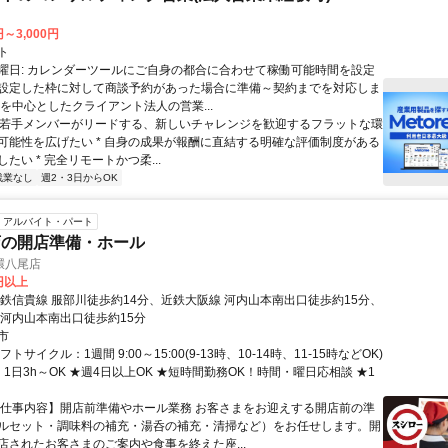
円～3,000円
ト
曜日: カレンダーツールにご自身の都合に合わせて稼働可能時間を設定
設定した枠に対して商談予約があった場合に準備～契約までを対応しま
業を中心としたクライアント法人の営業...
 * 若手メンバーがリードする、新しいチャレンジを歓迎するフラットな環
可能性を広げたい * 自身の成果が報酬に直結する明確な評価制度がある
たい * 完全リモートかつ柔...
残業なし
週2・3日からOK
アルバイト・パート
店の開店準備・ホール
環八尾店
0円以上
近鉄信貴線 服部川徒歩約14分、近鉄大阪線 河内山本南出口徒歩約15分、
 河内山本南出口徒歩約15分
市
トサイクル：1週間 9:00～15:00(9-13時、10-14時、11-15時などOK)
1日3h～OK ★週4日以上OK ★短時間勤務OK！時間・曜日応相談 ★1
【仕事内容】開店前準備やホール業務 お客さまをお迎えする開店前の準
ルセット・調味料の補充・湯呑の補充・清掃など）をお任せします。開
店されたお客さまのご案内や食事を終えた座...