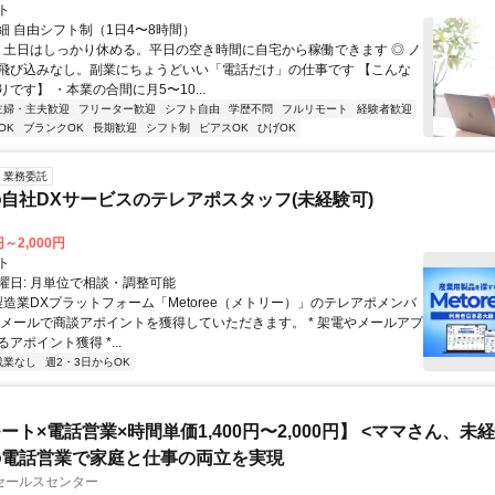
ト
細 自由シフト制（1日4〜8時間）
◎ 土日はしっかり休める。平日の空き時間に自宅から稼働できます ◎ ノ
飛び込みなし。副業にちょうどいい「電話だけ」の仕事です 【こんな
です】 ・本業の合間に月5〜10...
主婦・主夫歓迎
フリーター歓迎
シフト自由
学歴不問
フルリモート
経験者歓迎
OK
ブランクOK
長期歓迎
シフト制
ピアスOK
ひげOK
業務委託
自社DXサービスのテレアポスタッフ(未経験可)
円～2,000円
ト
曜日: 月単位で相談・調整可能
製造業DXプラットフォーム「Metoree（メトリー）」のテレアポメンバ
やメールで商談アポイントを獲得していただきます。 * 架電やメールアプ
アポイント獲得 *...
残業なし
週2・3日からOK
ート×電話営業×時間単価1,400円〜2,000円】 <ママさん、未
の電話営業で家庭と仕事の両立を実現
セールスセンター