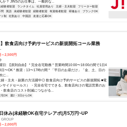
か？ JINSのお仕事は、一般的な...
未経験者歓迎
ランチタイム
社員登用あり
主婦・主夫歓迎
フリーター歓迎
不問
英語
未経験者歓迎
経験者歓迎
有資格者歓迎
研修あり
ブランクOK
フト制
社割あり
中国語
友達と応募OK
宅】飲食店向け予約サービスの新規開拓コール業務
ー
円～2,500円
ト
日: 【原則自由】 * 完全在宅勤務 * 営業時間10:00〜18:00の間で1日4
日〜OK * 推奨：13〜17時の間 * 「平日のお昼だけ」「金、土、日の
に...
 主婦・主夫・副業の方活躍中◎ 飲食店向け予約サービスの新規開拓 ■電
ンサイドセールス） ・完全在宅でできる、飲食店向けの電話営業のお
・飲食店のコスト削減につながる...
在宅OK
週2・3日からOK
土日休み|未経験OK在宅テレアポ|月5万円~UP
GROUP
円～2,000円