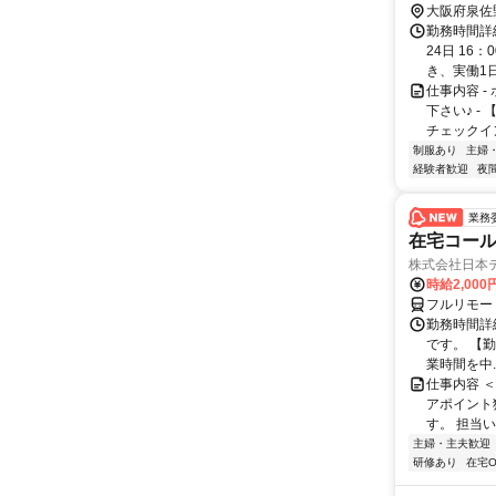
大阪府泉佐
勤務時間詳
24日 16
き、実働1日7
仕事内容 
下さい♪ 
チェックイン
制服あり
主婦
経験者歓迎
夜
業務
在宅コー
株式会社日本
時給2,000
フルリモー
勤務時間詳
です。 【勤務
業時間を中..
仕事内容 
アポイント
す。 担当い
主婦・主夫歓迎
研修あり
在宅O