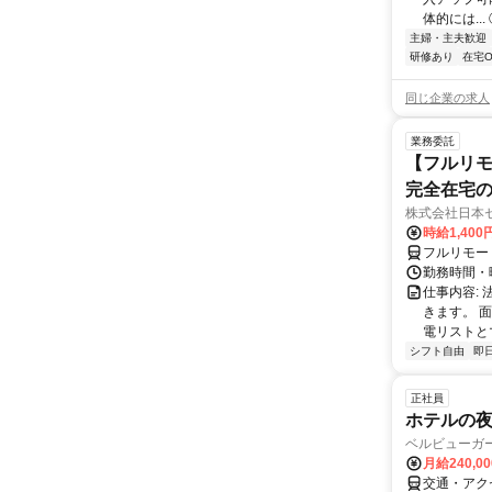
体的には..
主婦・主夫歓迎
研修あり
在宅O
同じ企業の求人
業務委託
【フルリモ
完全在宅
株式会社日本
時給1,400
フルリモー
勤務時間・曜
仕事内容:
きます。 
電リストと
シフト自由
即
正社員
ホテルの
ベルビューガ
月給240,0
交通・アク