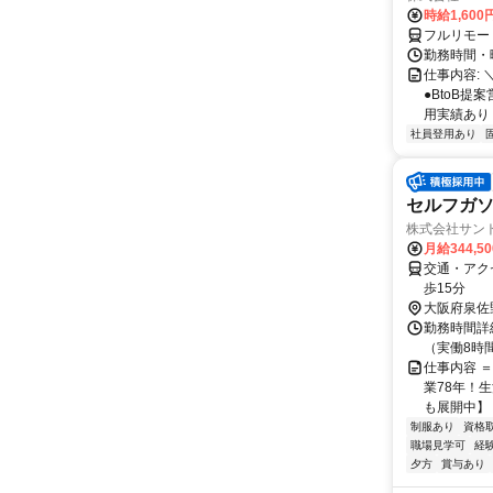
時給1,60
フルリモー
勤務時間・曜
仕事内容: 
●BtoB
用実績あり ◇
社員登用あり
セルフガ
株式会社サント
月給344,5
交通・アク
歩15分
大阪府泉佐
勤務時間詳細
（実働8時
仕事内容 ＝
業78年！
も展開中】 
制服あり
資格
職場見学可
経
夕方
賞与あり