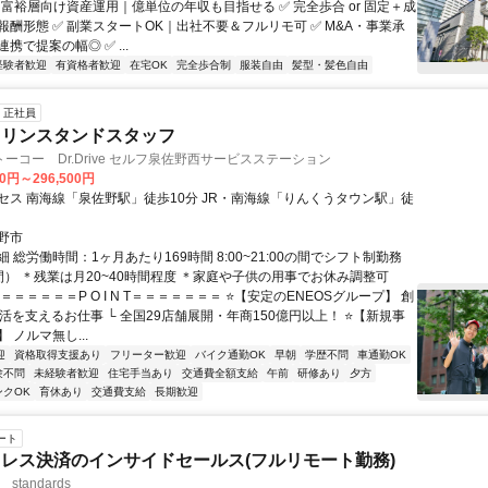
 富裕層向け資産運用｜億単位の年収も目指せる ✅ 完全歩合 or 固定＋成
報酬形態 ✅ 副業スタートOK｜出社不要＆フルリモ可 ✅ M&A・事業承
携で提案の幅◎ ✅ ...
経験者歓迎
有資格者歓迎
在宅OK
完全歩合制
服装自由
髪型・髪色自由
正社員
ソリンスタンドスタッフ
ーコー Dr.Drive セルフ泉佐野西サービスステーション
00円～296,500円
セス 南海線「泉佐野駅」徒歩10分 JR・南海線「りんくうタウン駅」徒
野市
 総労働時間：1ヶ月あたり169時間 8:00~21:00の間でシフト制勤務
間） ＊残業は月20~40時間程度 ＊家庭や子供の用事でお休み調整可
＝＝＝＝＝＝P O I N T＝＝＝＝＝＝＝ ⭐【安定のENEOSグループ】 創
活を支えるお仕事 └ 全国29店舗展開・年商150億円以上！ ⭐【新規事
 ノルマ無し...
迎
資格取得支援あり
フリーター歓迎
バイク通勤OK
早朝
学歴不問
車通勤OK
験不問
未経験者歓迎
住宅手当あり
交通費全額支給
午前
研修あり
夕方
ンクOK
育休あり
交通費支給
長期歓迎
ート
レス決済のインサイドセールス(フルリモート勤務)
standards