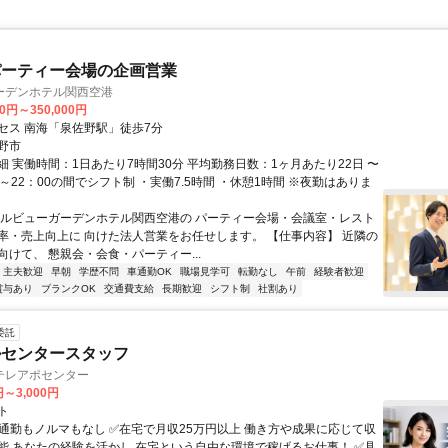
パーティー会場の企画営業
ーデンホテル関西空港
00円～350,000円
セス 南海「泉佐野駅」徒歩7分
野市
細 実働時間：1日あたり7時間30分 平均勤務日数：1ヶ月あたり22日 〜
00～22：00の間でシフト制 ・実働7.5時間 ・休憩1時間 ※夜勤はありま
ベルビューガーデンホテル関西空港の パーティー会場・会議室・レスト
率・売上向上に 向けた法人営業をお任せします。 【仕事内容】 近隣の
向けて、 懇親会・会食・パーティー...
・主夫歓迎
早朝
学歴不問
車通勤OK
職場見学可
転勤なし
午前
経験者歓迎
賞与あり
ブランクOK
交通費支給
長期歓迎
シフト制
社割あり
委託
ルセンタースタッフ
テレアポセンター
円～3,000円
ト
✅通勤もノルマもなし ✅在宅で月収25万円以上 働き方や成果に応じて収
能 あなたの経験を活かし 在宅という自由な環境で稼げるお仕事！ ✅具