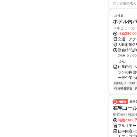
同じ企業の求人
正社員
ホテル内
ベルビューガ
月給280,0
交通・アク
大阪府泉佐
勤務時間詳
24日 9：
せん
仕事内容 
ランの稼働
一般企業へ
制服あり
主婦
有資格者歓迎
業務
在宅コー
株式会社日本
時給2,000
フルリモー
仕事内容 
入アップ可