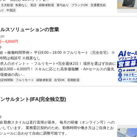
・主夫歓迎
転勤なし
英語
経験者歓迎
賞与あり
ブランクOK
交通費支給
あり
中国語
ールスソリューションの営業
ge
円～4,000円
ト
 ＜稼働時間帯例＞ 平日9:00～18:00 ※フルリモート（完全在宅） ※
時間は相談可 ※残業なし
＜求人のポイント＞ ・フルリモート×完全週休2日！ 場所を選ばず自由に
給3,000～4,000円！ スキルに応じた高単価報酬 ・AI×セールスの最先
場価値の高い...
固定時間制
フルリモート
経験者歓迎
在宅OK
長期歓迎
ンサルタント(IFA|完全独立型)
ト
細 勤務スタイルは直行直帰が基本。 毎月の研修（オンライン可）への
いしています。 業務委託契約のため、勤務時間や働き方はご自身とお
ジュールに合わせて自由に調整可能です。