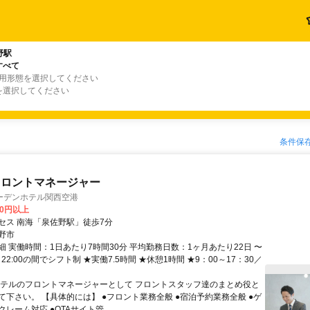
野駅
すべて
雇用形態を選択してください
を選択してください
条件保
フロントマネージャー
ーデンホテル関西空港
00円以上
セス 南海「泉佐野駅」徒歩7分
野市
細 実働時間：1日あたり7時間30分 平均勤務日数：1ヶ月あたり22日 〜
0～22:00の間でシフト制 ★実働7.5時間 ★休憩1時間 ★9：00～17：30／
ホテルのフロントマネージャーとして フロントスタッフ達のまとめ役と
て下さい。 【具体的には】 ●フロント業務全般 ●宿泊予約業務全般 ●ゲ
レーム対応 ●OTAサイト管...