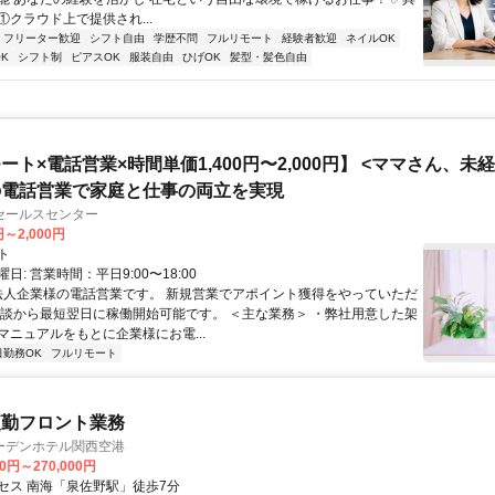
. ①クラウド上で提供され...
フリーター歓迎
シフト自由
学歴不問
フルリモート
経験者歓迎
ネイルOK
K
シフト制
ピアスOK
服装自由
ひげOK
髪型・髪色自由
ート×電話営業×時間単価1,400円〜2,000円】 <ママさん、未
の電話営業で家庭と仕事の両立を実現
セールスセンター
円～2,000円
ト
日: 営業時間：平日9:00〜18:00
 法人企業様の電話営業です。 新規営業でアポイント獲得をやっていただ
面談から最短翌日に稼働開始可能です。 ＜主な業務＞ ・弊社用意した架
マニュアルをもとに企業様にお電...
日勤務OK
フルリモート
夜勤フロント業務
ーデンホテル関西空港
00円～270,000円
セス 南海「泉佐野駅」徒歩7分