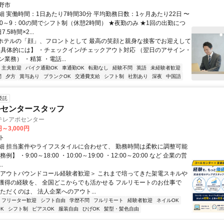
野市
細 実働時間：1日あたり7時間30分 平均勤務日数：1ヶ月あたり22日 〜
：00～9：00の間でシフト制（休憩2時間） ★夜勤のみ ★1回の出勤につ
.5時間×2...
- ホテルの「顔」、フロントとして 最高の笑顔と親身な接客でお迎えして
- 【具体的には】 ・チェックイン/チェックアウト対応 （翌日のアサイン・
業務） ・精算 ・電話...
・主夫歓迎
バイク通勤OK
車通勤OK
転勤なし
経験不問
英語
未経験者歓迎
間
夕方
賞与あり
ブランクOK
交通費支給
シフト制
社割あり
深夜
中国語
委託
ルセンタースタッフ
テレアポセンター
円～3,000円
ト
細 担当案件やライフスタイルに合わせて、 勤務時間は柔軟に調整可能
例】 ・9:00～18:00 ・10:00～19:00 ・12:00～20:00 など 企業の営
.
＜アウトバウンドコール経験者歓迎＞ これまで培ってきた架電スキルや
獲得の経験を、 全国どこからでも活かせる フルリモートのお仕事で
ただくのは、 法人企業へのアウト...
フリーター歓迎
シフト自由
学歴不問
フルリモート
経験者歓迎
ネイルOK
K
シフト制
ピアスOK
服装自由
ひげOK
髪型・髪色自由