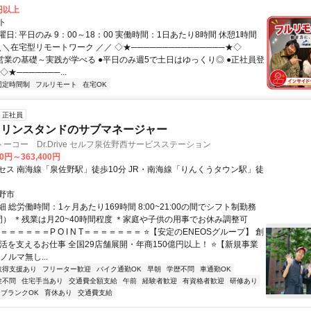
0円以上
ト
日: 平日のみ 9：00～18：00 実働時間：1日あたり8時間 休憩1時間
＼＼在宅型リモートワーク ／／ ◇★───────────────★◇
提案営業の基礎～実践が学べる ●平日のみ週5で土日はゆっくり◎ ●正社員登
★───────...
固定時間制
フルリモート
在宅OK
正社員
ソリンスタンドのサブマネージャー
ーコー Dr.Drive セルフ泉佐野西サービスステーション
00円～363,400円
セス 南海線「泉佐野駅」徒歩10分 JR・南海線「りんくうタウン駅」徒
野市
 総労働時間：1ヶ月あたり169時間 8:00~21:00の間でシフト制勤務
間） ＊残業は月20~40時間程度 ＊家庭や子供の用事でお休み調整可
＝＝＝＝＝＝P O I N T＝＝＝＝＝＝＝ ⭐【安定のENEOSグループ】 創
生活を支えるお仕事 全国29店舗展開・年商150億円以上！ ⭐【新規事業
ノルマ無し...
取得支援あり
フリーター歓迎
バイク通勤OK
早朝
学歴不問
車通勤OK
験不問
住宅手当あり
交通費全額支給
午前
経験者歓迎
有資格者歓迎
研修あり
ブランクOK
育休あり
交通費支給