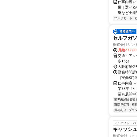
仕事内容 ✅
果｜選べる
継など士業連
フルリモート
セルフガ
株式会社サント
月給232,8
交通・アク
歩15分
大阪府泉佐
勤務時間詳細
（実働8時
仕事内容 ＝
業78年！生
業も展開中】
業界未経験者歓
職場見学可
経
賞与あり
ブラ
アルバイト・パ
キャッシュ
株式会社make 