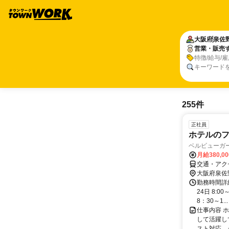
大阪府
泉佐
営業・販売
特徴/給与/
キーワード
255件
正社員
ホテルの
ベルビューガ
月給380,0
交通・アク
大阪府泉佐
勤務時間詳
24日 8:0
8：30～1...
仕事内容 
して活躍し
スト対応、ク