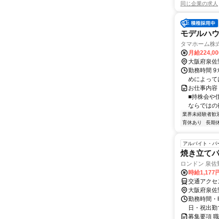
同じ企業の求人
モデルハ
タマホーム株
月給224,0
大阪府泉佐
勤務時間 9
めによっては
お仕事内容
■持株会や
ならではの待
業界未経験者歓
育休あり
長期
アルバイト・パ
焼き立てパ
ロンドン 泉佐
時給1,17
交通アクセ
大阪府泉佐
勤務時間・曜
日・祝出勤
募集要項 職