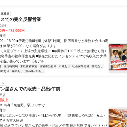
正社員
ウスでの完全反響営業
式会社
00円～472,000円
野市
:00～18:00 ■所定労働8時間（休憩1時間） 閉店当番など業務や会社の定
 終業が20:00になる場合があります
 ＼東証プライム上場の安定環境／ ■年間休日120日以上で無理なく働く
住宅手当の福利厚生充実 ■販売に応じたインセンティブで高収入に 大手
遇が整っています 【モデル...
迎
固定時間制
未経験者歓迎
住宅手当あり
研修あり
社会保険完備
賞与あり
休暇あり
昇給あり
賞与年2回あり
ート
ン屋さんでの販売・品出/午前
野店
7円以上
ス 南海「泉佐野」駅 よりすぐ
野市
日 12:00～17:00 ※週3～4日からでOK！（勤務曜日応相談） ★土・
できる方大歓迎
種 焼き立てパン屋さんでの販売・品出／午前 雇用形態 アルバイト / パ