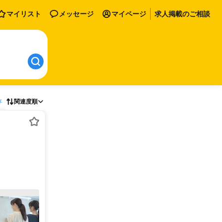
マイリスト
メッセージ
マイページ
求人掲載のご相談
存
関連度順