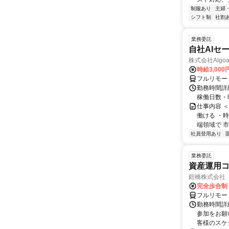
制服あり
主婦
シフト制
社割
業務委託
自社AIセ
株式会社Algoa
時給3,000
フルリモー
勤務時間詳細
稼働日数・
仕事内容 
働ける ・時
端領域で 市
社員登用あり
業務委託
資産運用コ
鎧橋株式会社
完全歩合制
フルリモー
勤務時間詳
参加をお願
客様のスケ