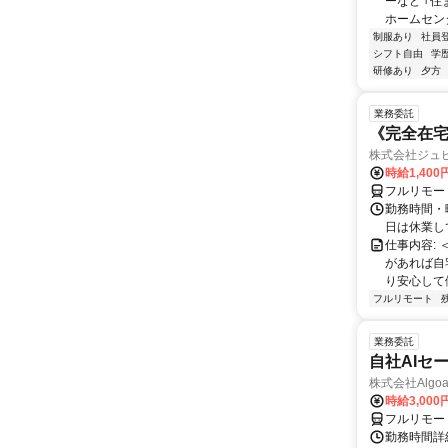
ーなど ｢
ホームセンタ
制服あり
社員
シフト自由
学
研修あり
夕方
業務委託
《完全在
株式会社ジュ
時給1,40
フルリモー
勤務時間・
日は休業し
仕事内容:
があれば自
り安心して
フルリモート
業務委託
自社AIセ
株式会社Algoa
時給3,000
フルリモー
勤務時間詳細