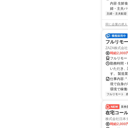
内容 生鮮
婦・主夫パ
主婦・主夫歓迎
同じ企業の求人
フルリモー
ZAZA株式会社
時給2,000
フルリモー
勤務時間・
いただき、
す。 製造
仕事内容:
境で自身の
環境で稼働し
フルリモート
業務
在宅コー
株式会社日本
時給2,000