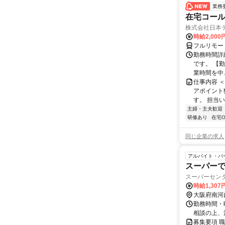
業務
在宅コー
株式会社日本
時給2,000
フルリモー
勤務時間詳
です。 【勤務
業時間を中..
仕事内容 
アポイント
す。 担当い
主婦・主夫歓迎
研修あり
在宅O
同じ企業の求人
アルバイト・パ
スーパー
スーパーセン
時給1,30
大阪府南河
勤務時間・曜
相談の上、
募集要項 職