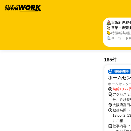
大阪府
滝谷
営業・販売
特徴/給与/
キーワード
185件
ホームセ
ホームセンター
時給1,17
アクセス 
分、近鉄長
大阪府富田
勤務時間 ・
13:00 [
にご相...
仕事内容 