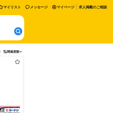
マイリスト
メッセージ
マイページ
求人掲載のご相談
存
関連度順