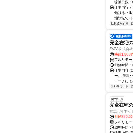
稼働日数・
仕事内容 
働ける ・時
端領域で 市
社員登用あり
完全在宅の
ZAZA株式会社
時給1,800
フルリモー
勤務時間・
仕事内容: 
ー。 架電
ローチによる
フルリモート
契約社員
完全在宅の
株式会社ネッ
月給250,0
フルリモー
勤務時間・
仕事内容: