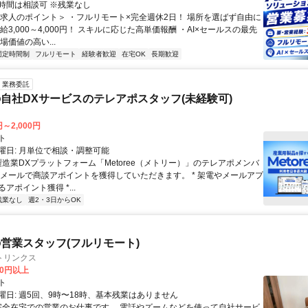
時間は相談可 ※残業なし
＜求人のポイント＞ ・フルリモート×完全週休2日！ 場所を選ばず自由に
給3,000～4,000円！ スキルに応じた高単価報酬 ・AI×セールスの最先
場価値の高い...
固定時間制
フルリモート
経験者歓迎
在宅OK
長期歓迎
業務委託
自社DXサービスのテレアポスタッフ(未経験可)
円～2,000円
ト
曜日: 月単位で相談・調整可能
製造業DXプラットフォーム「Metoree（メトリー）」のテレアポメンバ
やメールで商談アポイントを獲得していただきます。 * 架電やメールアプ
アポイント獲得 *...
残業なし
週2・3日からOK
営業スタッフ(フルリモート)
トリンクス
00円以上
ト
曜日: 週5回、9時〜18時、基本残業はありません
 完全在宅での営業のお仕事です。 電話やズームなどを使って自社サービ