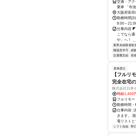
交通・アク
乗車 「寺
大阪府富田
勤務時間詳細
8:00～2
仕事内容 
こでなら通
や」へ！ ＿
業界未経験者歓
職場見学可
経
交通費支給
長
業務委託
【フルリモ
完全在宅
株式会社日本
時給1,400
フルリモー
勤務時間・曜
仕事内容:
きます。 
電リストと
シフト自由
即