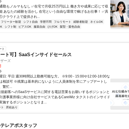
ト
✅通勤もノルマもなし ✅在宅で月収25万円以上 働き方や成果に応じて収
能 あなたの経験を活かし 在宅という自由な環境で稼げるお仕事！ ✅具
. ①クラウド上で提供され...
フリーター歓迎
シフト自由
学歴不問
フルリモート
経験者歓迎
ネイルOK
K
シフト制
ピアスOK
服装自由
ひげOK
髪型・髪色自由
ート
ート可】SaaSインサイドセールス
ィザーズ
円
ト
: 平日 週30時間以上勤務可能な方。 ※9:00 - 15:00や12:00-18:00な
は相談可 ※残業は基本的にないように人員体制を常にアップデートし
繁忙...
 新規顧客へのSaaSサービスに関する電話営業をお願いするポジションと
介護事業所様に向け自社サービスであるCareWiz タクストのインサイド
実施するポジションとなりま...
ート
昇給あり
のテレアポスタッフ