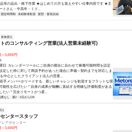
食品等の品出・格下作業 ★はじめての方も覚えやすい仕事内容です ★主
ートさん・中高年・ミド...
固定時間制
未経験者歓迎
髪型・髪色自由
業務委託
トのコンサルティング営業(法人営業未経験可)
円～3,000円
ト
曜日: カレンダーツールにご自身の都合に合わせて稼働可能時間を設定
設定した枠に対して商談予約があった場合に準備～契約までを対応しま
業を中心としたクライアント法人の営業...
 * 若手メンバーがリードする、新しいチャレンジを歓迎するフラットな環
可能性を広げたい * 自身の成果が報酬に直結する明確な評価制度がある
たい * 完全リモートかつ柔...
残業なし
週2・3日からOK
委託
ルセンタースタッフ
テレアポセンター
円～3,000円