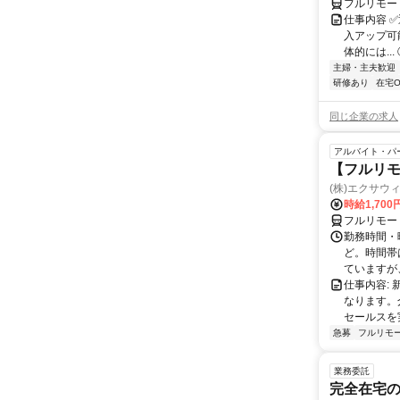
フルリモー
仕事内容 
入アップ可
体的には..
主婦・主夫歓迎
研修あり
在宅O
同じ企業の求人
アルバイト・パ
【フルリモ
(株)エクサウ
時給1,700
フルリモー
勤務時間・曜日
ど。時間帯
ていますが、
仕事内容:
なります。
セールスを
急募
フルリモ
業務委託
完全在宅