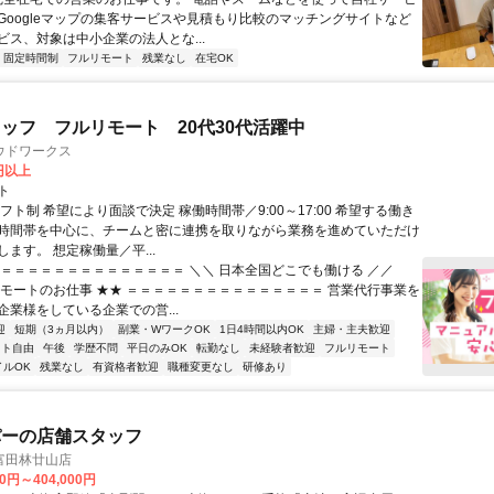
Googleマップの集客サービスや見積もり比較のマッチングサイトなど
ビス、対象は中小企業の法人とな...
固定時間制
フルリモート
残業なし
在宅OK
ッフ フルリモート 20代30代活躍中
ウドワークス
0円以上
ト
フト制 希望により面談で決定 稼働時間帯／9:00～17:00 希望する働き
時間帯を中心に、チームと密に連携を取りながら業務を進めていただけ
ます。 想定稼働量／平...
＝＝＝＝＝＝＝＝＝＝＝＝＝＝＝ ＼＼ 日本全国どこでも働ける ／／
リモートのお仕事 ★★ ＝＝＝＝＝＝＝＝＝＝＝＝＝＝＝ 営業代行事業を
企業様をしている企業での営...
迎
短期（3ヵ月以内）
副業・WワークOK
1日4時間以内OK
主婦・主夫歓迎
フト自由
午後
学歴不問
平日のみOK
転勤なし
未経験者歓迎
フルリモート
イルOK
残業なし
有資格者歓迎
職種変更なし
研修あり
パーの店舗スタッフ
富田林廿山店
00円～404,000円