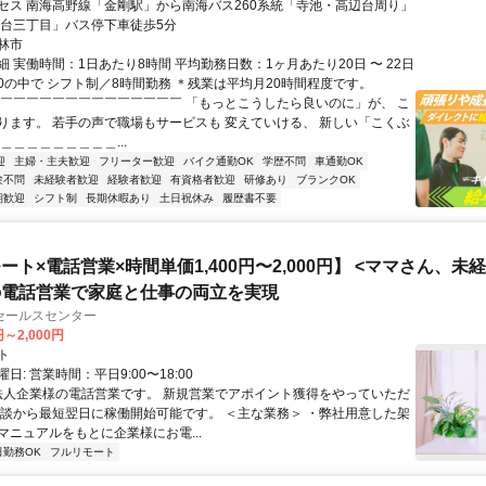
セス 南海高野線「金剛駅」から南海バス260系統「寺池・高辺台周り」
池台三丁目」バス停下車徒歩5分
林市
 実働時間：1日あたり8時間 平均勤務日数：1ヶ月あたり20日 〜 22日
1:00の中で シフト制／8時間勤務 ＊残業は平均月20時間程度です。
◤￣￣￣￣￣￣￣￣￣￣￣￣￣￣ 「もっとこうしたら良いのに」が、 こ
ります。 若手の声で職場もサービスも 変えていける、 新しい「こくぶ
＿＿＿＿＿＿＿＿＿...
迎
主婦・主夫歓迎
フリーター歓迎
バイク通勤OK
学歴不問
車通勤OK
験不問
未経験者歓迎
経験者歓迎
有資格者歓迎
研修あり
ブランクOK
期歓迎
シフト制
長期休暇あり
土日祝休み
履歴書不要
ート×電話営業×時間単価1,400円〜2,000円】 <ママさん、未
の電話営業で家庭と仕事の両立を実現
セールスセンター
円～2,000円
ト
日: 営業時間：平日9:00〜18:00
 法人企業様の電話営業です。 新規営業でアポイント獲得をやっていただ
面談から最短翌日に稼働開始可能です。 ＜主な業務＞ ・弊社用意した架
マニュアルをもとに企業様にお電...
日勤務OK
フルリモート