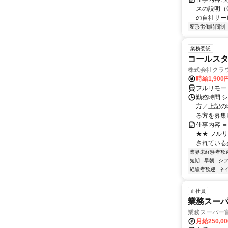
スの説明（
の自社サー
変形労働時間制
業務委託
コールスタ
株式会社クラ
時給1,90
フルリモー
勤務時間 シ
方／上記の
る方を募集し
仕事内容 
★★ フル
されている
業界未経験者歓
短期
早朝
シ
経験者歓迎
ネ
正社員
業務スー
業務スーパー
月給250,0