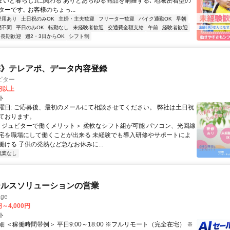
住まいと暮らし｣に関わる ありとあらゆる商品を網羅する､ 地域密着型の
ーです｡ お客様のちょっ...
登用あり
土日祝のみOK
主婦・主夫歓迎
フリーター歓迎
バイク通勤OK
早朝
歴不問
平日のみOK
転勤なし
未経験者歓迎
交通費全額支給
午前
経験者歓迎
長期歓迎
週2・3日からOK
シフト制
宅》テレアポ、データ内容登録
ピター
0円以上
ト
曜日: ご応募後、最初のメールにて相談させてください。 弊社は土日祝
ております。
 ＜ジュピターで働くメリット＞ 柔軟なシフト組が可能 パソコン、光回線
宅を職場にして働くことが出来る 未経験でも導入研修やサポートによ
働ける 子供の発熱など急なお休みに...
残業なし
ールスソリューションの営業
ge
円～4,000円
ト
 ＜稼働時間帯例＞ 平日9:00～18:00 ※フルリモート（完全在宅） ※