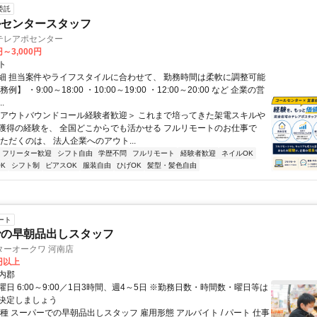
委託
ルセンタースタッフ
テレアポセンター
円～3,000円
ト
細 担当案件やライフスタイルに合わせて、 勤務時間は柔軟に調整可能
例】 ・9:00～18:00 ・10:00～19:00 ・12:00～20:00 など 企業の営
.
＜アウトバウンドコール経験者歓迎＞ これまで培ってきた架電スキルや
獲得の経験を、 全国どこからでも活かせる フルリモートのお仕事で
ただくのは、 法人企業へのアウト...
フリーター歓迎
シフト自由
学歴不問
フルリモート
経験者歓迎
ネイルOK
K
シフト制
ピアスOK
服装自由
ひげOK
髪型・髪色自由
ート
での早朝品出しスタッフ
ターオークワ 河南店
7円以上
内郡
日 6:00～9:00／1日3時間、週4～5日 ※勤務日数・時間数・曜日等は
決定しましょう
種 スーパーでの早朝品出しスタッフ 雇用形態 アルバイト / パート 仕事