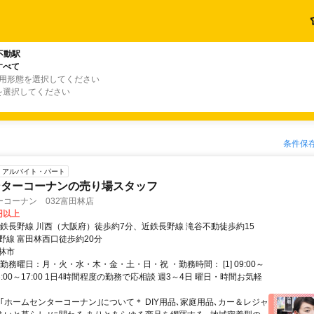
不動駅
すべて
雇用形態を選択してください
を選択してください
条件保
アルバイト・パート
ンターコーナンの売り場スタッフ
コーナン 032富田林店
7円以上
近鉄長野線 川西（大阪府）徒歩約7分、近鉄長野線 滝谷不動徒歩約15
野線 富田林西口徒歩約20分
林市
勤務曜日：月・火・水・木・金・土・日・祝 ・勤務時間： [1] 09:00～
2] 13:00～17:00 1日4時間程度の勤務で応相談 週3～4日 曜日・時間お気軽
＊｢ホームセンターコーナン｣について＊ DIY用品､家庭用品､カー＆レジャ