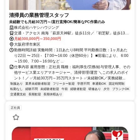
清掃員の業務管理スタッフ
未経験でも月給30万円～/直行直帰OK/簡単なPC作業のみ
株式会社ハヤシハウジング
交通・アクセス 南海「萩原天神駅」徒歩11分／「初芝駅」徒歩13分
／「北野田駅」徒歩28分
月給300,000円～350,000円
大阪府堺市東区
勤務時間詳細 実働時間：1日あたり8時間 平均勤務日数：1ヶ月あた
り22日 〜 25日 - 【7:00〜16:00（休憩60分）】 ■現場により、 6:00
～15:00、7:00～16:00など ...
仕事内容 雇用形態：正社員 職種：福利厚生/労務/給与管理人事、その
他サービス業エリアマネージャー、清掃管理/運営 ＼この求人のポイ
ント！／ ✅月給30万円～35万円スタート ✅未経験OK／実務経験...
制服あり
業界未経験者歓迎
フリーター歓迎
学歴不問
車通勤OK
固定時間制
転勤なし
経験不問
未経験者歓迎
午前
経験者歓迎
研修あり
夕方
ブランクOK
交通費支給
長期歓迎
長期休暇あり
正社員