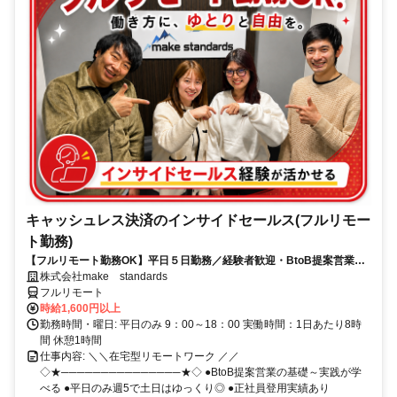
キャッシュレス決済のインサイドセールス(フルリモー
ト勤務)
【フルリモート勤務OK】平日５日勤務／経験者歓迎・BtoB提案営業で
スキルアップ
株式会社make standards
フルリモート
時給1,600円以上
勤務時間・曜日: 平日のみ 9：00～18：00 実働時間：1日あたり8時
間 休憩1時間
仕事内容: ＼＼在宅型リモートワーク ／／
◇★───────────────★◇ ●BtoB提案営業の基礎～実践が学
べる ●平日のみ週5で土日はゆっくり◎ ●正社員登用実績あり