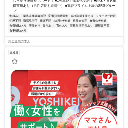
しっかり研修をサポート！ ■1分単位で残業代支給！ ■産休・育休取
得実績あり（男性店長も取得中） ■東証プライム上場のSRSグルー
プ...
制服あり
業界未経験者歓迎
変形労働時間制
資格取得支援あり
フリーター歓迎
学歴不問
職場見学可
経験不問
未経験者歓迎
経験者歓迎
有資格者歓迎
食費補助あり
研修あり
賞与あり
育休あり
資格取得手当あり
履歴書不要
食事補助あり
同じ企業の求人
正社員