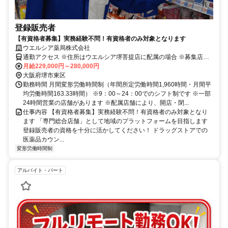
登録販売者
【有資格者募集】実務経験不問！有資格者のみ対象となります
ウエルシア薬局株式会社
通勤アクセス ※住所はウエルシア堺菩提店に配属の場合 ※募集店舗
の配属を保証したものではございませんので予めご了承ください ※
月給229,000円～280,000円
配属店舗は上記店舗以外の可能性がございます ※原則、自宅から
大阪府堺市東区
50km圏内、通勤片道90分圏内の いずれかの店舗への配属・転勤とな
勤務時間 月間変形労働時間制（年間所定労働時間1,960時間・月間平
ります(エリア職) ※勤務店舗の指定は出来かねます ■ご希望に応じて
均労働時間163.33時間） ※9：00～24：00でのシフト制です ※一部
下記勤務区分から選択 も可能です ※社宅制度・赴任手当制度あり ＜
24時間営業の店舗があります ※配属店舗により、開店・閉...
リージョナル職＞ 異動の範囲は本拠地とその隣接県または直線距離
仕事内容 【有資格者募集】実務経験不問！有資格者のみ対象となり
で概ね100km以内 ＜ナショナル職＞ 全国の店舗への異動あり ※社宅
ます 「専門総合店舗」として地域のプラットフォームを目指します
制度・赴任手当制度あり
登録販売者の資格を十分に活かしてください！ ドラッグストアでの
医薬品カウン...
変形労働時間制
アルバイト・パート