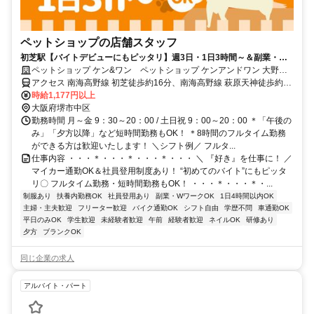
ペットショップの店舗スタッフ
初芝駅【バイトデビューにもピッタリ】週3日・1日3時間～＆副業・W
ワークOK◆社割など充実の福利厚生
ペットショップ ケン&ワン ペットショップ ケンアンドワン 大野芝
店
アクセス 南海高野線 初芝徒歩約16分、南海高野線 萩原天神徒歩約22
分、南海泉北線 深井東口徒歩約25分 初芝駅より徒歩15分 ＊マイカー
時給1,177円以上
通勤OK
大阪府堺市中区
勤務時間 月～金 9：30～20：00 / 土日祝 9：00～20：00 ＊「午後の
み」「夕方以降」など短時間勤務もOK！ ＊8時間のフルタイム勤務
ができる方は歓迎いたします！ ＼シフト例／ フルタ...
仕事内容 ・・・＊・・・＊・・・＊・・・ ＼ 『好き』を仕事に！ ／
マイカー通勤OK＆社員登用制度あり！ “初めてのバイト”にもピッタ
リ〇 フルタイム勤務・短時間勤務もOK！ ・・・＊・・・＊・...
制服あり
扶養内勤務OK
社員登用あり
副業・WワークOK
1日4時間以内OK
主婦・主夫歓迎
フリーター歓迎
バイク通勤OK
シフト自由
学歴不問
車通勤OK
平日のみOK
学生歓迎
未経験者歓迎
午前
経験者歓迎
ネイルOK
研修あり
夕方
ブランクOK
同じ企業の求人
アルバイト・パート