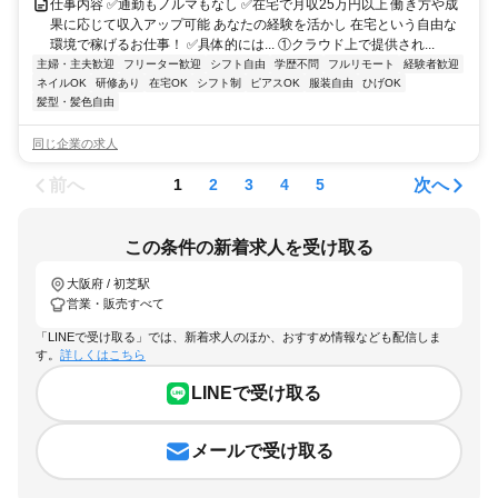
仕事内容 ✅通勤もノルマもなし ✅在宅で月収25万円以上 働き方や成
果に応じて収入アップ可能 あなたの経験を活かし 在宅という自由な
環境で稼げるお仕事！ ✅具体的には... ①クラウド上で提供され...
主婦・主夫歓迎
フリーター歓迎
シフト自由
学歴不問
フルリモート
経験者歓迎
ネイルOK
研修あり
在宅OK
シフト制
ピアスOK
服装自由
ひげOK
髪型・髪色自由
同じ企業の求人
前へ
次へ
1
2
3
4
5
この条件の新着求人を受け取る
大阪府 / 初芝駅
営業・販売すべて
「LINEで受け取る」では、新着求人のほか、おすすめ情報なども配信しま
す。
詳しくはこちら
LINEで受け取る
メールで受け取る