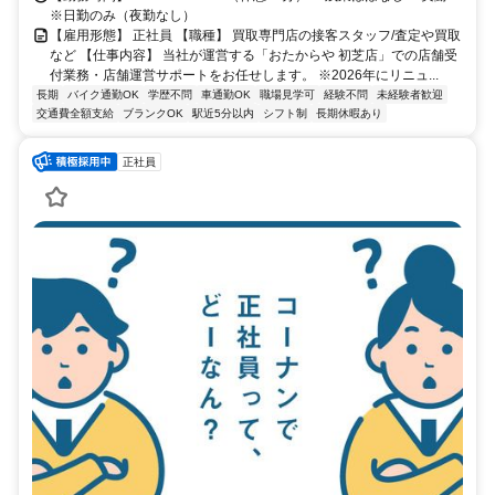
※日勤のみ（夜勤なし）
【雇用形態】 正社員 【職種】 買取専門店の接客スタッフ/査定や買取
など 【仕事内容】 当社が運営する「おたからや 初芝店」での店舗受
付業務・店舗運営サポートをお任せします。 ※2026年にリニュ...
長期
バイク通勤OK
学歴不問
車通勤OK
職場見学可
経験不問
未経験者歓迎
交通費全額支給
ブランクOK
駅近5分以内
シフト制
長期休暇あり
正社員