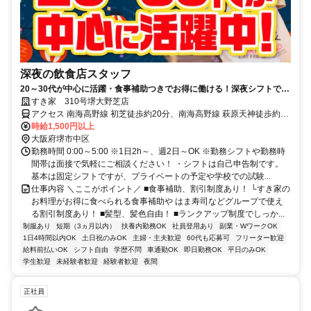
深夜の飲食店スタッフ
20～30代が中心に活躍・食事補助つきでお得に働ける！深夜シフトで稼
ぎませんか◎
すき家 310号堺大野芝店
アクセス 南海高野線 初芝徒歩約20分、南海高野線 萩原天神徒歩約21
分、泉北高速鉄道 深井東口徒歩約29分 高野街道沿い、中茶屋北交差
時給1,500円以上
点近く
大阪府堺市中区
勤務時間 0:00～5:00 ※1日2h～、週2日～OK ※勤務シフトや勤務時
間帯は面接で気軽にご相談ください！ ・シフトは自己申告制です。
基本は固定シフトですが、プライベートの予定や学校での試験...
仕事内容 ＼ここがポイント／ ■食事補助、割引制度あり！ └すき家の
お料理がお得に食べられる食事補助や はま寿司などグループで使え
る割引制度あり！ ■髪型、髪色自由！ ■ランクアップ制度でしっか...
制服あり
短期（3ヵ月以内）
扶養内勤務OK
社員登用あり
副業・WワークOK
1日4時間以内OK
土日祝のみOK
主婦・主夫歓迎
60代も応募可
フリーター歓迎
給料前払いOK
シフト自由
学歴不問
車通勤OK
即日勤務OK
平日のみOK
学生歓迎
未経験者歓迎
経験者歓迎
夜間
正社員