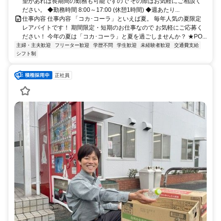
望があれば長期間の勤務も可能ですので その際はお気軽にご相談く
ださい。 ◆勤務時間 8:00～17:00 (休憩1時間) ◆週あたり...
仕事内容 仕事内容 「コカ･コーラ」といえば夏。 毎年人気の夏限定
レアバイトです！ 期間限定・短期のお仕事なので お気軽にご応募く
ださい！ 今年の夏は「コカ･コーラ」と夏を過ごしませんか？ ★PO...
主婦・主夫歓迎
フリーター歓迎
学歴不問
学生歓迎
未経験者歓迎
交通費支給
シフト制
正社員