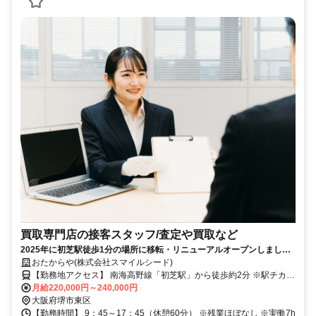
買取専門店の接客スタッフ/査定や買取など
2025年に初芝駅徒歩1分の場所に移転・リニューアルオープンしまし
おたからや(株式会社スマイルシード)
た！ 残業ほぼなし！実働7h！経験・資格不問！
【勤務地アクセス】 南海高野線「初芝駅」から徒歩約2分 ※駅チカ好
立地！
月給220,000円～240,000円
大阪府堺市東区
【勤務時間】 9：45～17：45（休憩60分） ※残業ほぼなし ※実働7h