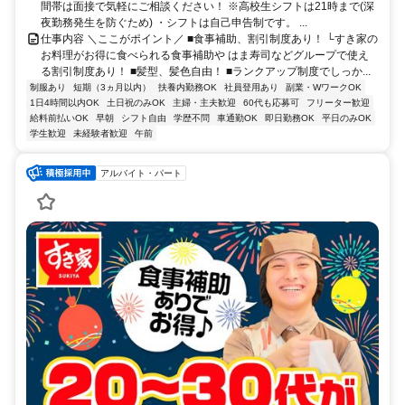
間帯は面接で気軽にご相談ください！ ※高校生シフトは21時まで(深
夜勤務発生を防ぐため) ・シフトは自己申告制です。 ...
仕事内容 ＼ここがポイント／ ■食事補助、割引制度あり！ └すき家の
お料理がお得に食べられる食事補助や はま寿司などグループで使え
る割引制度あり！ ■髪型、髪色自由！ ■ランクアップ制度でしっか...
制服あり
短期（3ヵ月以内）
扶養内勤務OK
社員登用あり
副業・WワークOK
1日4時間以内OK
土日祝のみOK
主婦・主夫歓迎
60代も応募可
フリーター歓迎
給料前払いOK
早朝
シフト自由
学歴不問
車通勤OK
即日勤務OK
平日のみOK
学生歓迎
未経験者歓迎
午前
アルバイト・パート