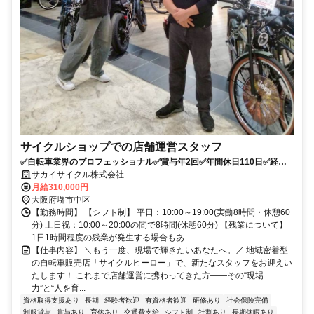
サイクルショップでの店舗運営スタッフ
✅自転車業界のプロフェッショナル✅賞与年2回✅年間休日110日✅経験
者優遇・活躍を高く評価
サカイサイクル株式会社
月給310,000円
大阪府堺市中区
【勤務時間】 【シフト制】 平日：10:00～19:00(実働8時間・休憩60
分) 土日祝：10:00～20:00の間で8時間(休憩60分) 【残業について】
1日1時間程度の残業が発生する場合もあ...
【仕事内容】 ＼もう一度、現場で輝きたいあなたへ。／ 地域密着型
の自転車販売店「サイクルヒーロー」で、新たなスタッフをお迎えい
たします！ これまで店舗運営に携わってきた方――その“現場
力”と“人を育...
資格取得支援あり
長期
経験者歓迎
有資格者歓迎
研修あり
社会保険完備
制服貸与
賞与あり
育休あり
交通費支給
シフト制
社割あり
長期休暇あり