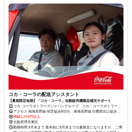
コカ・コーラの配送アシスタント
【夏期限定短期】「コカ・コーラ」自動販売機製品補充サポート
コカ･コーラボトラーズジャパングループ コカ・コーラボトラーズ
ジャパン株式会社【84807】
アクセス 南海高野線 初芝徒歩約5分、南海高野線 白鷺西出口徒歩約
15分、南海高野線 萩原天神徒歩約18分
時給1,250円以上
大阪府堺市東区
勤務時間 9月末まで 基本的に9月末までの夏限定になりますが、 ご希