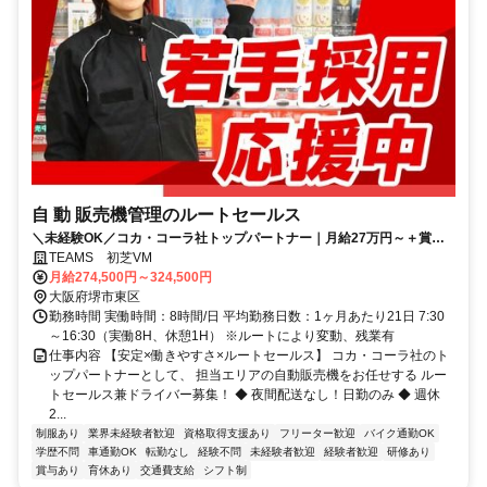
自 動 販売機管理のルートセールス
＼未経験OK／コカ・コーラ社トップパートナー｜月給27万円～＋賞与
年2回＋週休2日＋日勤｜運転＋コツコツ提案で“売れる自販機”を育てる
TEAMS 初芝VM
ルートセールス
月給274,500円～324,500円
大阪府堺市東区
勤務時間 実働時間：8時間/日 平均勤務日数：1ヶ月あたり21日 7:30
～16:30（実働8H、休憩1H） ※ルートにより変動、残業有
仕事内容 【安定×働きやすさ×ルートセールス】 コカ・コーラ社のト
ップパートナーとして、 担当エリアの自動販売機をお任せする ルー
トセールス兼ドライバー募集！ ◆ 夜間配送なし！日勤のみ ◆ 週休
2...
制服あり
業界未経験者歓迎
資格取得支援あり
フリーター歓迎
バイク通勤OK
学歴不問
車通勤OK
転勤なし
経験不問
未経験者歓迎
経験者歓迎
研修あり
賞与あり
育休あり
交通費支給
シフト制