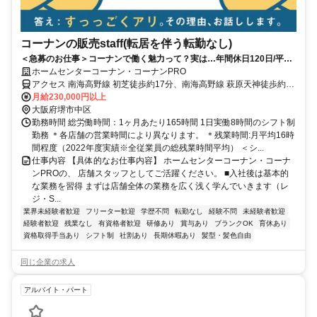
コーナンの販売staff(転居を伴う転勤なし)
＜急募のお仕事＞コーナンで働く魅力って？実は…年間休日120日/平均
残業14時間！
ホームセンターコーナン・コーナンPRO
アクセス 南海高野線 初芝徒歩約17分、南海高野線 萩原天神徒歩約22
分、南海泉北線 深井東口徒歩約25分 【重要】地域限定職の配属につ
月給230,000円以上
いて：ご自身の自宅から片道90分圏内の店舗へ配属となります。本求
大阪府堺市中区
人の勤務地への配属は確約できませんのでご了承ください。
勤務時間 総労働時間：1ヶ月あたり165時間 1日実働8時間のシフト制
勤務 ＊各店舗の営業時間により異なります。 ＊残業時間:月平均16時
間程度（2022年度実績※全従業員の総残業時間平均） ＜シ...
仕事内容 【具体的なお仕事内容】 ホームセンターコーナン・コーナ
ンPROの、 店舗スタッフとしてご活躍ください。 ■入社後は基本的
な業務を習得 まずは店舗全体の業務を広く浅く学んでいきます（レ
ジ・S...
業界未経験者歓迎
フリーター歓迎
学歴不問
転勤なし
経験不問
未経験者歓迎
経験者歓迎
残業なし
有資格者歓迎
研修あり
賞与あり
ブランクOK
育休あり
資格取得手当あり
シフト制
社割あり
長期休暇あり
髪型・髪色自由
同じ企業の求人
アルバイト・パート