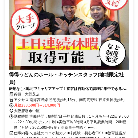
得得うどんのホール・キッチンスタッフ(地域限定社
員)
転勤なし×地元でキャリアアップ！接客は自動化で調理に集中できる♪大
手ならではの手厚い研修で安心のフォロー体制をお約束します。
得得 大野芝店
アクセス 南海高野線 初芝徒歩約16分、南海高野線 萩原天神徒歩約22
分、南海高野線 白鷺西出口徒歩約24分 ＊「初芝駅」より徒歩19分 ＊
月給233,500円～314,000円
駅チカ・駅ナカ店舗多数あり
大阪府堺市中区
勤務時間 実働時間：8時間/日 平均勤務日数：1ヶ月あたり22日 9：00
～22：30の間でシフト制 ●実働平均8時間 ●月平均残業時間：20h程
度（月給：262,500円程度）※食事手当除く ●一...
仕事内容 ＼当社のココが魅力／ ■未経験・初心者OK！ ■教育担当が