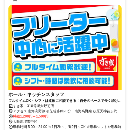
ホール・キッチンスタッフ
フルタイムOK・シフトは柔軟に相談できる！自分のペースで長く続けら
れる職場です◎
すき家 310号堺大野芝店
アクセス 南海高野線 初芝徒歩約20分、南海高野線 萩原天神徒歩約21
分、泉北高速鉄道 深井東口徒歩約29分 高野街道沿い、中茶屋北交差
時給1,200円～1,500円
点近く
大阪府堺市中区
勤務時間 5:00～24:00 ※1日2h～、週2日～OK ※勤務シフトや勤務時