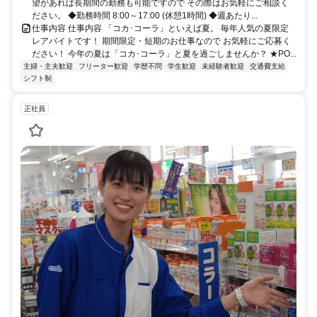
望があれば長期間の勤務も可能ですので その際はお気軽にご相談く
ださい。 ◆勤務時間 8:00～17:00 (休憩1時間) ◆週あたり...
仕事内容 仕事内容 「コカ･コーラ」といえば夏。 毎年人気の夏限定
レアバイトです！ 期間限定・短期のお仕事なので お気軽にご応募く
ださい！ 今年の夏は「コカ･コーラ」と夏を過ごしませんか？ ★PO...
主婦・主夫歓迎
フリーター歓迎
学歴不問
学生歓迎
未経験者歓迎
交通費支給
シフト制
正社員