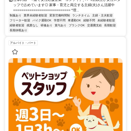
ッフで占めています◎ 家事・育児と両立する主婦(夫)さん活躍中
============================ *理...
制服あり
業界未経験者歓迎
変形労働時間制
ランチタイム
主婦・主夫歓迎
フリーター歓迎
バイク通勤OK
学歴不問
車通勤OK
経験不問
未経験者歓迎
経験者歓迎
残業なし
研修あり
賞与あり
ブランクOK
交通費支給
長期歓迎
長期休暇あり
アルバイト・パート