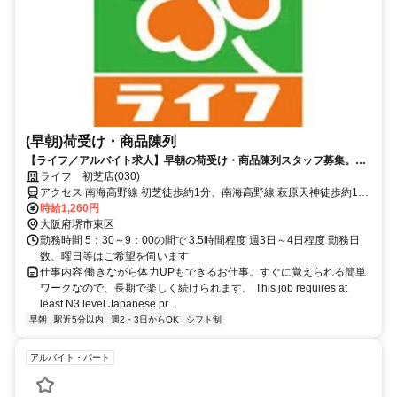
(早朝)荷受け・商品陳列
【ライフ／アルバイト求人】早朝の荷受け・商品陳列スタッフ募集。空
いた時間に効率よく働けます
ライフ 初芝店(030)
アクセス 南海高野線 初芝徒歩約1分、南海高野線 萩原天神徒歩約15
分、南海高野線 白鷺西出口徒歩約19分
時給1,260円
大阪府堺市東区
勤務時間 5：30～9：00の間で 3.5時間程度 週3日～4日程度 勤務日
数、曜日等はご希望を伺います
仕事内容 働きながら体力UPもできるお仕事。すぐに覚えられる簡単
ワークなので、長期で楽しく続けられます。 This job requires at
least N3 level Japanese pr...
早朝
駅近5分以内
週2・3日からOK
シフト制
アルバイト・パート