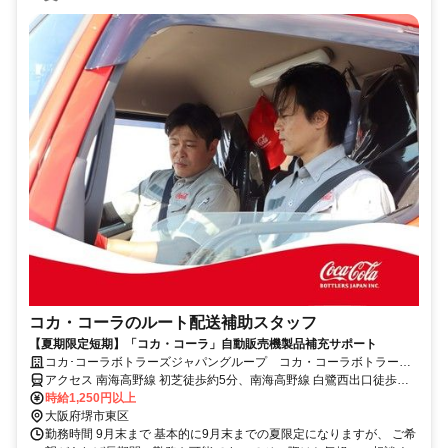
コカ・コーラのルート配送補助スタッフ
【夏期限定短期】「コカ・コーラ」自動販売機製品補充サポート
コカ･コーラボトラーズジャパングループ コカ・コーラボトラーズ
ジャパン株式会社【84807】
アクセス 南海高野線 初芝徒歩約5分、南海高野線 白鷺西出口徒歩約
15分、南海高野線 萩原天神徒歩約18分
時給1,250円以上
大阪府堺市東区
勤務時間 9月末まで 基本的に9月末までの夏限定になりますが、 ご希