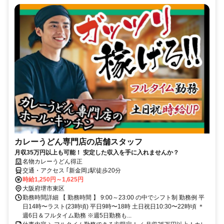
カレーうどん専門店の店舗スタッフ
月収35万円以上も可能！ 安定した収入を手に入れませんか？
名物カレーうどん得正
交通・アクセス ｢新金岡｣駅徒歩20分
時給1,250円～1,625円
大阪府堺市東区
勤務時間詳細 【 勤務時間 】 9:00～23:00 の中でシフト制 勤務例 平
日14時〜ラスト(23時頃) 平日9時〜18時 土日祝日10:30〜22時頃 ＊
週6日＆フルタイム勤務 ※週5日勤務も...