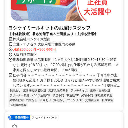
ヨシケイミールキットのお届けスタッフ
【未経験歓迎】暑さ対策手当＆空調服あり！主婦も活躍中
株式会社ヨシケイ大阪南
交通・アクセス 大阪府堺市東区内の移動
月給250,000円～300,000円
大阪府堺市東区
勤務時間詳細 総労働時間：1ヶ月あたり154時間 9:30~18:30 ※残業
なし 定時は18:30まで。 17:00以降はお仕事が終わり次第帰宅可。 ※
家庭と両立しやすい勤務時間。 ※年6回程 ...
仕事内容 ～～＊～～＊～～＊～～＊～～＊～～＊～～ 子育て中の主
婦(夫)さん必見！ お子様も安心させられる 働きやすい職場環境ご用意
しています♪ ～～＊～～＊～～＊～～＊～～＊～～＊～～ *【夏限定...
制服あり
業界未経験者歓迎
変形労働時間制
ランチタイム
主婦・主夫歓迎
フリーター歓迎
バイク通勤OK
学歴不問
車通勤OK
経験不問
未経験者歓迎
経験者歓迎
残業なし
研修あり
賞与あり
ブランクOK
交通費支給
長期歓迎
長期休暇あり
アルバイト・パート