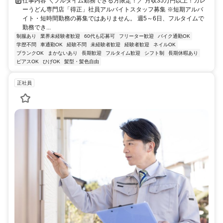
仕事内容 ＼フルタイム勤務できる方限定！／ 月収35万円以上！カレ
ーうどん専門店「得正」社員アルバイトスタッフ募集 ※短期アルバ
イト・短時間勤務の募集ではありません。 週5～6日、フルタイムで
勤務でき...
制服あり
業界未経験者歓迎
60代も応募可
フリーター歓迎
バイク通勤OK
学歴不問
車通勤OK
経験不問
未経験者歓迎
経験者歓迎
ネイルOK
ブランクOK
まかないあり
長期歓迎
フルタイム歓迎
シフト制
長期休暇あり
ピアスOK
ひげOK
髪型・髪色自由
正社員