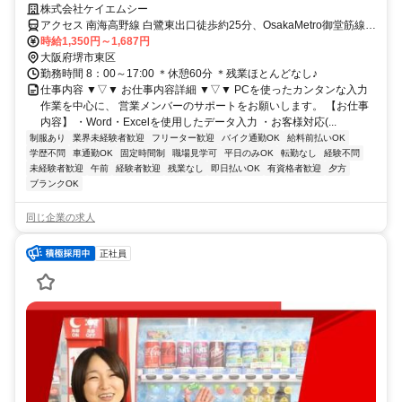
なし♪最大時給1687円★車通勤OK(駐車場あり)◎
株式会社ケイエムシー
アクセス 南海高野線 白鷺東出口徒歩約25分、OsakaMetro御堂筋線
新金岡3番口徒歩約27分、南海高野線 初芝徒歩約27分 大阪メトロ
時給1,350円～1,687円
「新金岡駅」より車12分／「初芝駅」より自転車8分／「白鷺駅」よ
大阪府堺市東区
り自転車11分／「中百舌鳥駅」より自転車14分★車・バイク・自転
勤務時間 8：00～17:00 ＊休憩60分 ＊残業ほとんどなし♪
車通勤OK(敷地内に駐車場あり)
仕事内容 ▼▽▼ お仕事内容詳細 ▼▽▼ PCを使ったカンタンな入力
作業を中心に、 営業メンバーのサポートをお願いします。 【お仕事
内容】 ・Word・Excelを使用したデータ入力 ・お客様対応(...
制服あり
業界未経験者歓迎
フリーター歓迎
バイク通勤OK
給料前払いOK
学歴不問
車通勤OK
固定時間制
職場見学可
平日のみOK
転勤なし
経験不問
未経験者歓迎
午前
経験者歓迎
残業なし
即日払いOK
有資格者歓迎
夕方
ブランクOK
同じ企業の求人
正社員