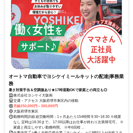
オートマ自動車でヨシケイミールキットの配達|事務業
務
暑さ対策手当＆空調服あり★17時退勤OKで家庭との両立も◎
株式会社ヨシケイ大阪南
交通・アクセス 大阪府堺市東区内の移動
月給250,000円～300,000円
大阪府堺市東区
勤務時間詳細 総労働時間：1ヶ月あたり154時間 9:30~18:30 ※残業
なし 定時は18:30まで。 17:00以降はお仕事が終わり次第帰宅可。 ※
家庭と両立しやすい勤務時間。 ※年6回程 ...
仕事内容 *˚✧働く女性応援企業『ヨシケイ』˳✧༚* 9割以上が女性スタ