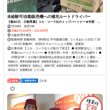
未経験可/自動販売機への補充ルートドライバー
【週休2日・日勤専属】コカ・コーラ社のトップパートナー★学歴・経
験不問！月給27万円以上＋賞与年2回
TEAMS 初芝VM
月給274,500円～324,500円
大阪府堺市東区
勤務時間 実働時間：8時間/日 平均勤務日数：1ヶ月あたり20日 7:30
～16:30 実働8H、休憩1H ※ルートにより変動、残業有
仕事内容 【コカ・コーラ社との取引で安定】 ◆ 夜間配送なし！日勤
専属のルートドライバー ◆ 学歴不問！中卒・高卒の方も活躍中！ ◆
AT限定OK！その後の資格取得は全額会社負担 ◆ 1人黙々と運転・...
制服あり
業界未経験者歓迎
資格取得支援あり
フリーター歓迎
バイク通勤OK
学歴不問
車通勤OK
転勤なし
経験不問
未経験者歓迎
経験者歓迎
研修あり
賞与あり
交通費支給
シフト制
正社員