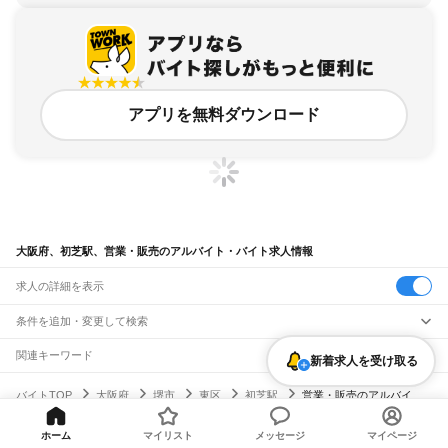
アプリを無料ダウンロード
大阪府、初芝駅、営業・販売のアルバイト・バイト求人情報
求人の詳細を表示
条件を追加・変更して検索
市区町村を追加・変更
関連キーワード
新着求人を受け取る
完全在宅ワーク 全国
シール貼り 在宅
現在地周辺
ガチャガチャ
犬カフェ
大阪府
駅を追加・変更
バイトTOP
大阪府
堺市
東区
初芝駅
営業・販売のアルバイ
大阪府
すべて
ト・バイト・求人
大阪市
すべて
職種を追加・変更
JR京都線
都島区
福島区
此花区
西区
港区
大正区
天王寺区
浪速区
西淀川区
東淀川区
東成区
ホーム
マイリスト
メッセージ
マイページ
島本駅
高槻駅
摂津富田駅
JR総持寺駅
茨木駅
千里丘駅
岸辺駅
吹田駅
東淀川駅