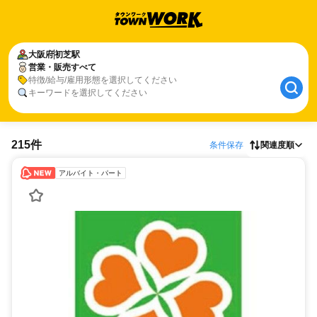
大阪府
初芝駅
営業・販売すべて
特徴/給与/雇用形態を選択してください
キーワードを選択してください
215件
条件保存
関連度順
アルバイト・パート