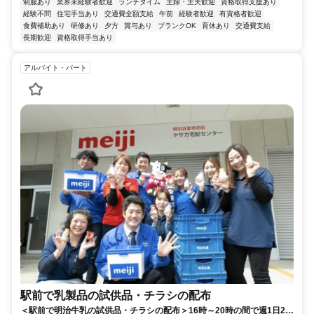
制服あり
業界未経験者歓迎
ランチタイム
主婦・主夫歓迎
資格取得支援あり
経験不問
住宅手当あり
交通費全額支給
午前
経験者歓迎
有資格者歓迎
食費補助あり
研修あり
夕方
賞与あり
ブランクOK
育休あり
交通費支給
長期歓迎
資格取得手当あり
アルバイト・パート
駅前で乳製品の試供品・チラシの配布
＜駅前で明治牛乳の試供品・チラシの配布＞16時～20時の間で週1日2h