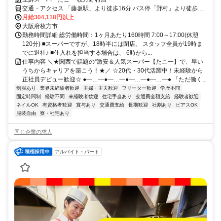
交通・アクセス 「藤坂駅」より徒歩16分 バス停「野村」より徒歩6
分
月給304,118円以上
大阪府枚方市
勤務時間詳細 総労働時間：1ヶ月あたり160時間 7:00～17:00(休憩
120分) ■スーパーですが、18時半には閉店。 スタッフ全員が19時ま
でに退社♪ ■仕入れを担当する場合は、 6時から...
仕事内容 ＼★関西で話題の“激安＆人気スーパー【たこ一】で、早い
うちからキャリアを築こう！★／ ☆20代・30代活躍中！未経験から
正社員デビュー歓迎☆ ●━…━●━…━●━…━●━…━● 「ただ働く...
制服あり
業界未経験者歓迎
主婦・主夫歓迎
フリーター歓迎
学歴不問
固定時間制
経験不問
未経験者歓迎
住宅手当あり
交通費全額支給
経験者歓迎
ネイルOK
有資格者歓迎
賞与あり
交通費支給
長期歓迎
社割あり
ピアスOK
服装自由
寮・社宅あり
同じ企業の求人
アルバイト・パート