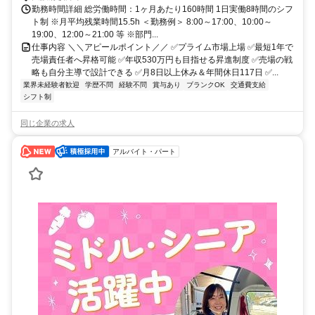
勤務時間詳細 総労働時間：1ヶ月あたり160時間 1日実働8時間のシフ
ト制 ※月平均残業時間15.5h ＜勤務例＞ 8:00～17:00、10:00～
19:00、12:00～21:00 等 ※部門...
仕事内容 ＼＼アピールポイント／／ ✅プライム市場上場 ✅最短1年で
売場責任者へ昇格可能 ✅年収530万円も目指せる昇進制度 ✅売場の戦
略も自分主導で設計できる ✅月8日以上休み＆年間休日117日 ✅...
業界未経験者歓迎
学歴不問
経験不問
賞与あり
ブランクOK
交通費支給
シフト制
同じ企業の求人
アルバイト・パート