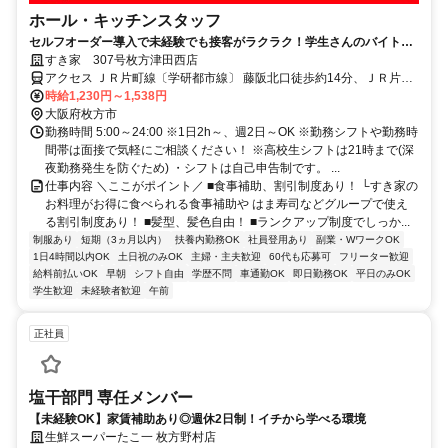
ホール・キッチンスタッフ
セルフオーダー導入で未経験でも接客がラクラク！学生さんのバイトデ
ビューに最適です♪
すき家 307号枚方津田西店
アクセス ＪＲ片町線〔学研都市線〕 藤阪北口徒歩約14分、ＪＲ片町
線〔学研都市線〕 津田徒歩約16分、ＪＲ片町線〔学研都市線〕/ＪＲ
時給1,230円～1,538円
福知山線〔宝塚線〕 長尾（大阪府）徒歩約35分 津田駅徒歩10分、
大阪府枚方市
307号線沿い
勤務時間 5:00～24:00 ※1日2h～、週2日～OK ※勤務シフトや勤務時
間帯は面接で気軽にご相談ください！ ※高校生シフトは21時まで(深
夜勤務発生を防ぐため) ・シフトは自己申告制です。 ...
仕事内容 ＼ここがポイント／ ■食事補助、割引制度あり！ └すき家の
お料理がお得に食べられる食事補助や はま寿司などグループで使え
る割引制度あり！ ■髪型、髪色自由！ ■ランクアップ制度でしっか...
制服あり
短期（3ヵ月以内）
扶養内勤務OK
社員登用あり
副業・WワークOK
1日4時間以内OK
土日祝のみOK
主婦・主夫歓迎
60代も応募可
フリーター歓迎
給料前払いOK
早朝
シフト自由
学歴不問
車通勤OK
即日勤務OK
平日のみOK
学生歓迎
未経験者歓迎
午前
正社員
塩干部門 専任メンバー
【未経験OK】家賃補助あり◎週休2日制！イチから学べる環境
生鮮スーパーたこ一 枚方野村店