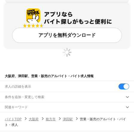
アプリを無料ダウンロード
大阪府、津田駅、営業・販売のアルバイト・バイト求人情報
求人の詳細を表示
条件を追加・変更して検索
市区町村を追加・変更
関連キーワード
完全在宅ワーク 全国
シール貼り 在宅
現在地周辺
ガチャガチャ
犬カフェ
大阪府
駅を追加・変更
バイトTOP
大阪府
枚方市
津田駅
営業・販売のアルバイト・バイ
大阪府
すべて
ト・求人
大阪市
すべて
職種を追加・変更
JR京都線
都島区
福島区
此花区
西区
港区
大正区
天王寺区
浪速区
西淀川区
東淀川区
東成区
島本駅
高槻駅
摂津富田駅
JR総持寺駅
茨木駅
千里丘駅
岸辺駅
吹田駅
東淀川駅