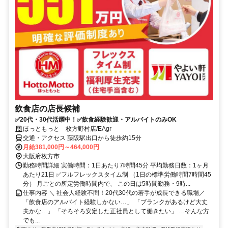
飲食店の店長候補
✅20代・30代活躍中！✅飲食経験歓迎・アルバイトのみOK
ほっともっと 枚方野村店/EAgr
交通・アクセス 藤阪駅出口から徒歩約15分
月給381,000円～464,000円
大阪府枚方市
勤務時間詳細 実働時間：1日あたり7時間45分 平均勤務日数：1ヶ月
あたり21日 ✅フルフレックスタイム制 （1日の標準労働時間7時間45
分） 月ごとの所定労働時間内で、 この日は5時間勤務・9時...
仕事内容 ＼ 社会人経験不問！20代30代の若手が成長できる職場／
「飲食店のアルバイト経験しかない…」 「ブランクがあるけど大丈
夫かな…」 「そろそろ安定した正社員として働きたい」 …そんな方
でも...