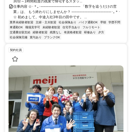
30分～1時間程度の残業で帰宅するスタッ...
仕事内容 ☆･＊｡･─────────────── 「数字を追うだけの営
業」は、 もう終わりにしませんか？ ───────────────･｡＊･
☆ 初めまして。中途入社3年目の田中です。 ...
業界未経験者歓迎
主婦・主夫歓迎
社会保険あり
バイク通勤OK
早朝
学歴不問
車通勤OK
職場見学可
未経験者歓迎
住宅手当あり
フルリモート
交通費全額支給
経験者歓迎
残業なし
有資格者歓迎
研修あり
夕方
社会保険完備
賞与あり
ブランクOK
契約社員