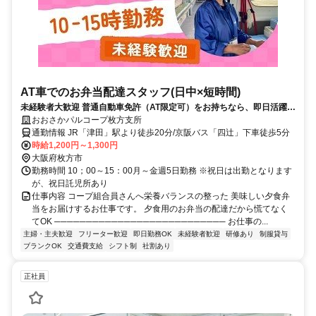
AT車でのお弁当配達スタッフ(日中×短時間)
未経験者大歓迎 普通自動車免許（AT限定可）をお持ちなら、即日活躍可
能です
おおさかパルコープ枚方支所
通勤情報 JR「津田」駅より徒歩20分/京阪バス「四辻」下車徒歩5分
時給1,200円～1,300円
大阪府枚方市
勤務時間 10；00～15：00月～金週5日勤務 ※祝日は出勤となります
が、祝日託児所あり
仕事内容 コープ組合員さんへ栄養バランスの整った 美味しい夕食弁
当をお届けするお仕事です。 夕食用のお弁当の配達だから慌てなく
てOK ─────────────────────────── お仕事の...
主婦・主夫歓迎
フリーター歓迎
即日勤務OK
未経験者歓迎
研修あり
制服貸与
ブランクOK
交通費支給
シフト制
社割あり
正社員