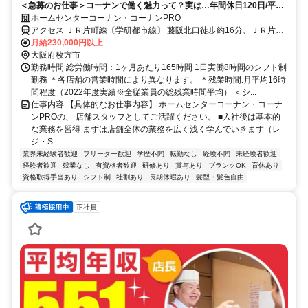
＜急募のお仕事＞コーナンで働く魅力って？実は…年間休日120日/平均
残業14時間！
ホームセンターコーナン・コーナンPRO
アクセス ＪＲ片町線〔学研都市線〕 藤阪北口徒歩約16分、ＪＲ片町
線〔学研都市線〕 津田徒歩約17分、ＪＲ片町線〔学研都市線〕 長尾
月給230,000円以上
（大阪府）徒歩約37分 【重要】地域限定職の配属について：ご自身
大阪府枚方市
の自宅から片道90分圏内の店舗へ配属となります。本求人の勤務地へ
勤務時間 総労働時間：1ヶ月あたり165時間 1日実働8時間のシフト制
の配属は確約できませんのでご了承ください。
勤務 ＊各店舗の営業時間により異なります。 ＊残業時間:月平均16時
間程度（2022年度実績※全従業員の総残業時間平均） ＜シ...
仕事内容 【具体的なお仕事内容】 ホームセンターコーナン・コーナ
ンPROの、 店舗スタッフとしてご活躍ください。 ■入社後は基本的
な業務を習得 まずは店舗全体の業務を広く浅く学んでいきます（レ
ジ・S...
業界未経験者歓迎
フリーター歓迎
学歴不問
転勤なし
経験不問
未経験者歓迎
経験者歓迎
残業なし
有資格者歓迎
研修あり
賞与あり
ブランクOK
育休あり
資格取得手当あり
シフト制
社割あり
長期休暇あり
髪型・髪色自由
正社員