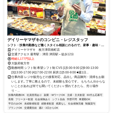
デイリーヤマザキのコンビニ・レジスタッフ
シフト・扶養内勤務など働くスタイル相談にのるので、家事・趣味・学
校などプライベートと両立できます！
デイリーヤマザキ 枚方津田南町店
交通アクセス 最寄駅：津田 津田駅～徒歩12分
時給1,177円以上
大阪府枚方市
勤務時間 シフト制 希望シフト制 CVS [1]5:00-9:00 [2]9:00-13:00
[3]13:00-17:00 [4]17:00-22:00 厨房 [1]5:00-9:00 ■週1日...
仕事内容 レジや販売などの接客対応、品出し･商品陳列・清掃をお願
いします｡ 丁寧に教えるので、未経験も安心です。 もちろん分からな
いことがあれば何でも聞いてください♪ 慣れてきたら、売り場作
り・...
扶養内勤務OK
社員登用あり
副業・WワークOK
主婦・主夫歓迎
60代も応募可
長期
フリーター歓迎
社会保険あり
シフト自由
学歴不問
車通勤OK
平日のみOK
未経験者歓迎
経験者歓迎
残業なし
社会保険完備
制服貸与
ブランクOK
交通費支給
週2・3日からOK