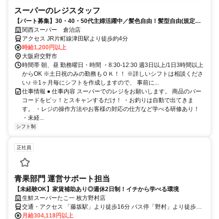
スーパーのレジスタッフ
【パート募集】30・40・50代主婦活躍中／髪色自由！髪型自由(規定
有)、嬉しいお買い物特典あり♪
関西スーパー 倉治店
アクセス JR片町線津田駅より徒歩約4分
時給1,200円以上
大阪府交野市
時間帯 朝、昼 勤務曜日・時間 ・8:30-12:30 週3日以上/1日3時間以上
からOK ※土日祝のみの勤務もＯＫ！！ ※詳しいシフトは相談くださ
い♪ ※1ヶ月毎にシフトを作成しますので、 事前に...
仕事情報 ● 仕事内容 スーパーでのレジをお願いします。 商品のバー
コードをピッ！とスキャンするだけ！ ・お釣りは自動で出てきま
す。 ・レジの操作方法やお客様の対応の仕方など学べる研修あり！
・未経...
シフト制
正社員
青果部門 運営サポート担当
【未経験OK】家賃補助あり◎週休2日制！イチから学べる環境
生鮮スーパーたこ一 枚方野村店
交通・アクセス 「藤坂駅」より徒歩16分 バス停「野村」より徒歩6
分
月給304,118円以上