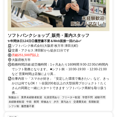
ソフトバンクショップ_販売・案内スタッフ
✨️年間休日124日◎履歴書不要＆Web面接一回のみ✅
ソフトバンク株式会社(大阪府 枚方市 津田元町)
交通・アクセス 津田駅から徒歩11分です
月給251,500円以上
大阪府枚方市
勤務時間詳細 総労働時間：1ヶ月あたり160時間 9:00-22:00の時間内
でシフト勤務となります。 ■シフト例 ・10:00-19:00 ・12:00-21:00
など 営業時間は店舗により異...
仕事内容 ✨️「スマホが好き」「安定した環境で働きたい」など、きっ
かけは何でもOK！ ✨️全国200名以上の大型採用プロジェクト！たく
さんの同期と一緒にスタートできます ソフトバンク商材を取り扱う
携...
制服あり
業界未経験者歓迎
社員登用あり
フリーター歓迎
学歴不問
経験不問
未経験者歓迎
午前
夜間
研修あり
夕方
賞与あり
交通費支給
長期歓迎
シフト制
履歴書不要