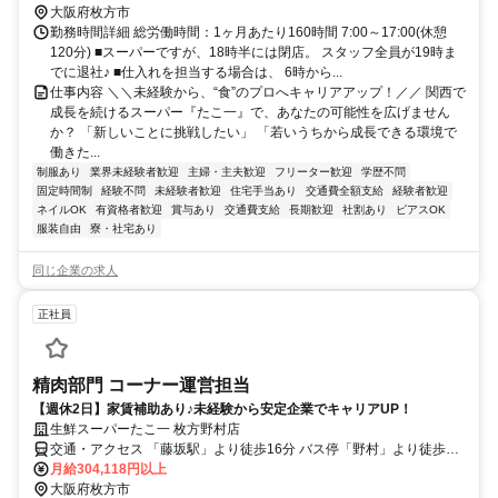
大阪府枚方市
勤務時間詳細 総労働時間：1ヶ月あたり160時間 7:00～17:00(休憩
120分) ■スーパーですが、18時半には閉店。 スタッフ全員が19時ま
でに退社♪ ■仕入れを担当する場合は、 6時から...
仕事内容 ＼＼未経験から、“食”のプロへキャリアアップ！／／ 関西で
成長を続けるスーパー『たこ一』で、あなたの可能性を広げません
か？ 「新しいことに挑戦したい」 「若いうちから成長できる環境で
働きた...
制服あり
業界未経験者歓迎
主婦・主夫歓迎
フリーター歓迎
学歴不問
固定時間制
経験不問
未経験者歓迎
住宅手当あり
交通費全額支給
経験者歓迎
ネイルOK
有資格者歓迎
賞与あり
交通費支給
長期歓迎
社割あり
ピアスOK
服装自由
寮・社宅あり
同じ企業の求人
正社員
精肉部門 コーナー運営担当
【週休2日】家賃補助あり♪未経験から安定企業でキャリアUP！
生鮮スーパーたこ一 枚方野村店
交通・アクセス 「藤坂駅」より徒歩16分 バス停「野村」より徒歩6
分
月給304,118円以上
大阪府枚方市