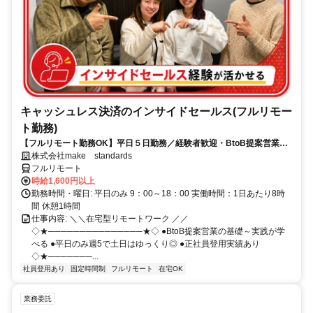
キャッシュレス決済のインサイドセールス(フルリモー
ト勤務)
【フルリモート勤務OK】平日５日勤務／経験者歓迎・BtoB提案営業で
スキルアップ
株式会社make standards
フルリモート
時給1,600円以上
勤務時間・曜日: 平日のみ 9：00～18：00 実働時間：1日あたり8時
間 休憩1時間
仕事内容: ＼＼在宅型リモートワーク ／／
◇★───────────────★◇ ●BtoB提案営業の基礎～実践が学
べる ●平日のみ週5で土日はゆっくり◎ ●正社員登用実績あり
◇★───────...
社員登用あり
固定時間制
フルリモート
在宅OK
業務委託