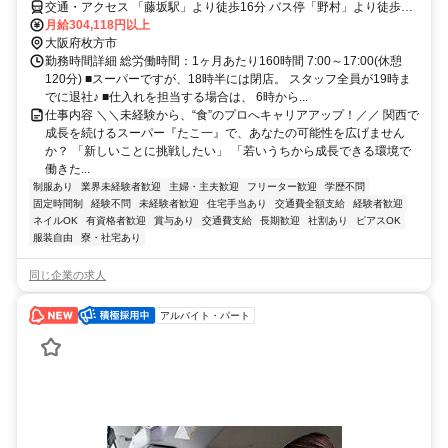
交通・アクセス 「藤坂駅」より徒歩16分 バス停「野村」より徒歩6
分
月給304,118円以上
大阪府枚方市
勤務時間詳細 総労働時間：1ヶ月あたり160時間 7:00～17:00(休憩
120分) ■スーパーですが、18時半には閉店。 スタッフ全員が19時ま
でに退社♪ ■仕入れを担当する場合は、 6時から...
仕事内容 ＼＼未経験から、“食”のプロへキャリアアップ！／／ 関西で
成長を続けるスーパー『たこ一』で、あなたの可能性を広げません
か？ 「新しいことに挑戦したい」 「若いうちから成長できる環境で
働きた...
制服あり
業界未経験者歓迎
主婦・主夫歓迎
フリーター歓迎
学歴不問
固定時間制
経験不問
未経験者歓迎
住宅手当あり
交通費全額支給
経験者歓迎
ネイルOK
有資格者歓迎
賞与あり
交通費支給
長期歓迎
社割あり
ピアスOK
服装自由
寮・社宅あり
同じ企業の求人
アルバイト・パート