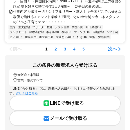
フト自由！ （稼働目安時間： 9:00～17:00 ） ※週9時間以上の稼働を
想定 ⏰お好きな時間帯で1日3時間～！ ⏰平日のみの週...
仕事内容 ✨出社一切ナシ！フルリモート求人！ ✨全国どこでも好きな
場所で働ける♫ ✨シフト柔軟！1週間ごとの申告制 ✨今いるスタッフ
の95％が子育てママ ༶ ༶ ༶ ༶ ༶ ༶ ༶ ༶ ༶ ༶ ༶ ༶...
主婦・主夫歓迎
フリーター歓迎
シフト自由
学歴不問
即日勤務OK
フルリモート
経験者歓迎
ネイルOK
在宅OK
ブランクOK
長期歓迎
シフト制
ピアスOK
服装自由
履歴書不要
友達と応募OK
ひげOK
髪型・髪色自由
前へ
次へ
1
2
3
4
5
この条件の新着求人を受け取る
大阪府 / 津田駅
営業・販売すべて
「LINEで受け取る」では、新着求人のほか、おすすめ情報なども配信しま
す。
詳しくはこちら
LINEで受け取る
メールで受け取る