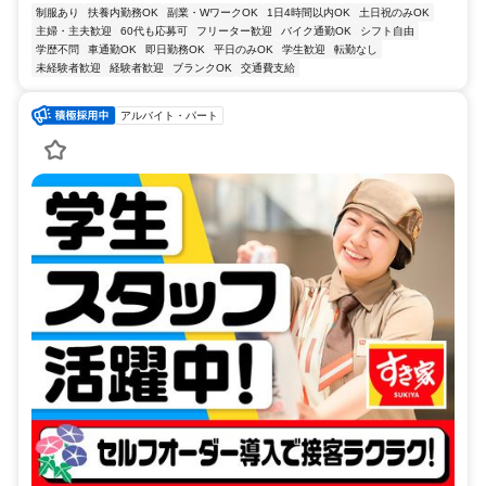
制服あり
扶養内勤務OK
副業・WワークOK
1日4時間以内OK
土日祝のみOK
主婦・主夫歓迎
60代も応募可
フリーター歓迎
バイク通勤OK
シフト自由
学歴不問
車通勤OK
即日勤務OK
平日のみOK
学生歓迎
転勤なし
未経験者歓迎
経験者歓迎
ブランクOK
交通費支給
アルバイト・パート