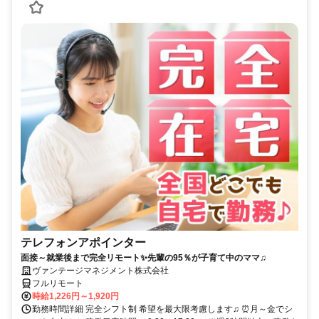
テレフォンアポインター
面接～就業後まで完全リモート✨先輩の95％が子育て中のママ♫
ヴァンテージマネジメント株式会社
フルリモート
時給1,226円～1,920円
勤務時間詳細 完全シフト制 希望を最大限考慮します♫ ⏰月～金でシ