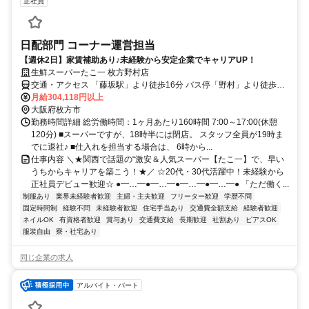
正社員
日配部門 コーナー運営担当
【週休2日】家賃補助あり♪未経験から安定企業でキャリアUP！
生鮮スーパーたこ一 枚方野村店
交通・アクセス 「藤坂駅」より徒歩16分 バス停「野村」より徒歩6
分
月給304,118円以上
大阪府枚方市
勤務時間詳細 総労働時間：1ヶ月あたり160時間 7:00～17:00(休憩
120分) ■スーパーですが、18時半には閉店。 スタッフ全員が19時ま
でに退社♪ ■仕入れを担当する場合は、 6時から...
仕事内容 ＼★関西で話題の“激安＆人気スーパー【たこ一】で、早い
うちからキャリアを築こう！★／ ☆20代・30代活躍中！未経験から
正社員デビュー歓迎☆ ●━…━●━…━●━…━●━…━● 「ただ働く...
制服あり
業界未経験者歓迎
主婦・主夫歓迎
フリーター歓迎
学歴不問
固定時間制
経験不問
未経験者歓迎
住宅手当あり
交通費全額支給
経験者歓迎
ネイルOK
有資格者歓迎
賞与あり
交通費支給
長期歓迎
社割あり
ピアスOK
服装自由
寮・社宅あり
同じ企業の求人
アルバイト・パート