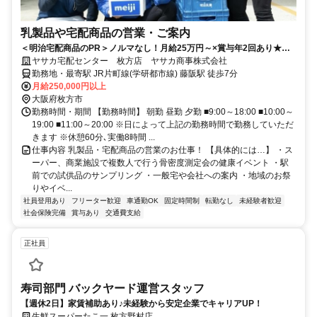
乳製品や宅配商品の営業・ご案内
＜明治宅配商品のPR＞ノルマなし！月給25万円～×賞与年2回あり★長
期休暇ありでお休みも充実◎
ヤサカ宅配センター 枚方店 ヤサカ商事株式会社
勤務地・最寄駅 JR片町線(学研都市線) 藤阪駅 徒歩7分
月給250,000円以上
大阪府枚方市
勤務時間・期間 【勤務時間】 朝勤 昼勤 夕勤 ■9:00～18:00 ■10:00～
19:00 ■11:00～20:00 ※日によって上記の勤務時間で勤務していただ
きます ※休憩60分､実働8時間 ...
仕事内容 乳製品・宅配商品の営業のお仕事！ 【具体的には…】 ・ス
ーパー、商業施設で複数人で行う骨密度測定会の健康イベント ・駅
前での試供品のサンプリング ・一般宅や会社への案内 ・地域のお祭
りやイベ...
社員登用あり
フリーター歓迎
車通勤OK
固定時間制
転勤なし
未経験者歓迎
社会保険完備
賞与あり
交通費支給
正社員
寿司部門 バックヤード運営スタッフ
【週休2日】家賃補助あり♪未経験から安定企業でキャリアUP！
生鮮スーパーたこ一 枚方野村店