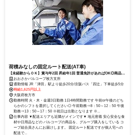
荷積みなしの固定ルート配送(AT車)
【未経験からＯＫ】賞与年2回 昇給年1回 普通免許があればOK◎商品配
達スタッフ
おおさかパルコープ枚方支所
通勤情報 JR「津田」駅より徒歩20分/京阪バス「四辻」下車徒歩5分
時給1,625円以上
大阪府枚方市
勤務時間 火・木・金週3日勤務 1日4時間勤務です 午前or午後のどち
らかのシフトを選択してください◎ 午前勤務⇒8：50～12：50 午後
勤務⇒13：50～17：50 ※祝日は出勤となります ※...
仕事内容 ▼配送エリアも近隣がメインです▼ 地元密着 安心安全な食
材や日用品などの パルコープの商品を、グループ購入をしている コ
ープ組合員さんにお届けします。 固定ルート配送ですが個人宅への
配送で...