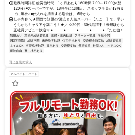
勤務時間詳細 総労働時間：1ヶ月あたり160時間 7:00～17:00(休憩
120分) ■スーパーですが、18時半には閉店。 スタッフ全員が19時ま
でに退社♪ ■仕入れを担当する場合は、 6時から...
仕事内容 ＼★関西で話題の“激安＆人気スーパー【たこ一】で、早い
うちからキャリアを築こう！★／ ☆20代・30代活躍中！未経験から
正社員デビュー歓迎☆ ●━…━●━…━●━…━●━…━● 「ただ働く...
制服あり
業界未経験者歓迎
主婦・主夫歓迎
フリーター歓迎
学歴不問
固定時間制
経験不問
未経験者歓迎
住宅手当あり
交通費全額支給
経験者歓迎
ネイルOK
有資格者歓迎
賞与あり
交通費支給
長期歓迎
社割あり
ピアスOK
服装自由
寮・社宅あり
同じ企業の求人
アルバイト・パート