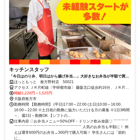
キッチンスタッフ
「今日はのり弁、明日はから揚げ弁当…」大好きなお弁当が半額で買え
るから、今日も働くのが楽しみだ。
ほっともっと 枚方野村店 50021
アクセス ＪＲ片町線〔学研都市線〕 藤阪北口徒歩約16分、ＪＲ片町
線〔学研都市線〕 津田徒歩約18分、ＪＲ片町線〔学研都市線〕 長尾
時給1,220円～1,525円
（大阪府）徒歩約36分 【電車】JR片町線「津田駅」より徒歩13分
大阪府枚方市
勤務時間 【勤務時間】 (平日)17:00～22:00 (土日)10:00～16:00、
16:00～22:00 ※土日祝の勤務に協力いただける方の募集 ※1日3時間
～、週2日～勤務OK 【シフトの...
仕事内容 ◇お弁当メニュー50%OFF・ドリンク飲み放題◇ ￣￣￣￣
￣￣￣￣￣￣￣￣￣￣￣￣￣￣￣￣￣￣ 人気のお弁当も半額に！ 例
えば通常600円のお弁当→300円で購入可能！ 学生さんには「節約
に...