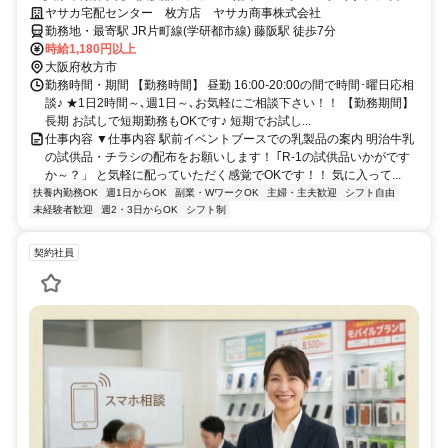
～OK！隙間時間で働けます♪
ヤサカ宅配センター 枚方店 ヤサカ商事株式会社
勤務地・最寄駅 JR片町線(学研都市線) 藤阪駅 徒歩7分
時給1,180円以上
大阪府枚方市
勤務時間・期間 【勤務時間】 昼勤 16:00-20:00の間で時間･曜日応相
談♪ ★1日2時間～､週1日～､お気軽にご相談下さい！！ 【勤務期間】
長期 お試しで短期勤務もOKです♪ 短期でお試し...
仕事内容 ▼仕事内容 駅前イベントブースでの乳製品の案内 明治牛乳
の試供品・チラシの配布をお願いします！ ｢R-1の試供品いかがです
か～？」 と気軽に配っていただく感覚でOKです！！ 気に入って...
扶養内勤務OK
週1日からOK
副業・WワークOK
主婦・主夫歓迎
シフト自由
未経験者歓迎
週2・3日からOK
シフト制
契約社員