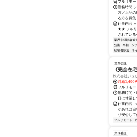
フルリモー
勤務時間 シ
方／上記の
る方を募集し
仕事内容 
★★ フル
されている
業界未経験者歓
短期
早朝
シ
経験者歓迎
ネ
業務委託
《完全在
株式会社ジュ
時給1,40
フルリモー
勤務時間・
日は休業し
仕事内容:
があれば自
り安心して
フルリモート
業務委託