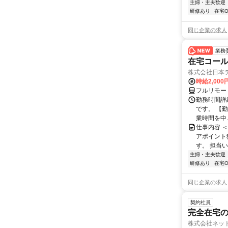
主婦・主夫歓迎
研修あり
在宅O
同じ企業の求人
業務
在宅コー
株式会社日本
時給2,000
フルリモー
勤務時間詳
です。 【勤務
業時間を中..
仕事内容 
アポイント
す。 担当い
主婦・主夫歓迎
研修あり
在宅O
同じ企業の求人
契約社員
完全在宅の
株式会社ネッ