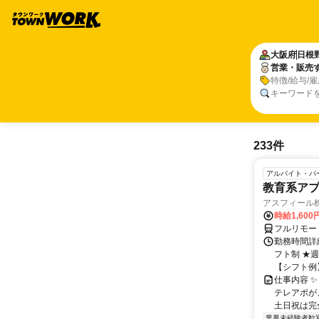
大阪府
日根
営業・販売
特徴/給与/
キーワード
233件
アルバイト・パ
教育系アプ
アスフィール
時給1,600
フルリモー
勤務時間詳細 
フト制 ★週
【シフト例】 
仕事内容 
テレアポが
土日祝は完
業界未経験者歓