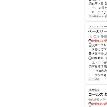
仕事内容: 
ー。 架電
ローチによる
フルリモート
アルバイト・パ
ベーカリー
パン工場 日根
時給1,17
交通アクセ
ス停にて下
大阪府泉佐
勤務時間・曜
土・日・祝
募集要項 職
ト 仕事内
ープン準備（
シフト制
業務委託
コールスタ
株式会社クラ
時給1,90