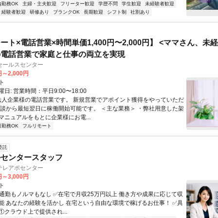
内勤務OK
主婦・主夫歓迎
フリーター歓迎
学歴不問
学生歓迎
未経験者歓迎
経験者歓迎
研修あり
ブランクOK
長期歓迎
シフト制
社割あり
ート×電話営業×時間単価1,400円〜2,000円】 <ママさん、未
の電話営業で家庭と仕事の両立を実現
セールスセンター
円～2,000円
ト
日: 営業時間：平日9:00〜18:00
 法人企業様の電話営業です。 新規営業でアポイント獲得をやっていただ
面談から最短翌日に稼働開始可能です。 ＜主な業務＞ ・弊社用意した架
マニュアルをもとに企業様にお電...
日勤務OK
フルリモート
委託
ルセンタースタッフ
テレアポセンター
円～3,000円
ト
✅通勤もノルマもなし ✅在宅で月収25万円以上 働き方や成果に応じて収
能 あなたの経験を活かし 在宅という自由な環境で稼げるお仕事！ ✅具
. ①クラウド上で提供され...