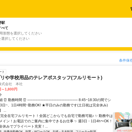
野駅
すべて
雇用形態を選択してください
を選択してください
条件保
ート
リや学校用品のテレアポスタッフ(フルリモート)
株式会社 本社
円～1,800円
ト
⏰ 勤務時間 ⏰ ─────────────────── 8:45~18:30の間でシ
3日~、1日4時間~勤務OK! ★平日のみの勤務です(土日祝は完全休み)
...
✨ 完全在宅フルリモート！全国どこからでも自宅で勤務可能♪ ✨ 勤務中は
メイン！お電話でのご案内に集中できるお仕事 ✨ 週3日・1日4h〜OK！
全休みでプライベート充実！...
迎
扶養内勤務OK
副業・WワークOK
主婦・主夫歓迎
フリーター歓迎