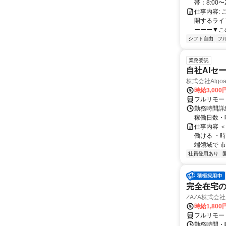
帯：8:00〜
仕事内容:
開するライ
ーーー▼この
シフト自由
フ
業務委託
自社AIセ
株式会社Algoa
時給3,000
フルリモー
勤務時間詳細
稼働日数・
仕事内容 
働ける ・時
端領域で 市
社員登用あり
完全在宅の
ZAZA株式会社
時給1,800
フルリモー
勤務時間・