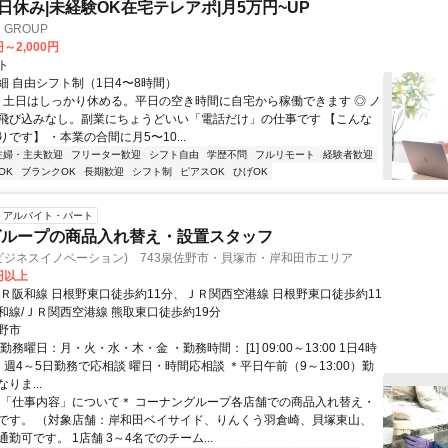
土日休み|未経験OK在宅テレアポ|月5万円~UP
GROUP
円～2,000円
ト
細 自由シフト制（1日4〜8時間）
◎ 土日はしっかり休める。平日の空き時間に自宅から稼働できます ◎ ノ
飛び込みなし。副業にちょうどいい「電話だけ」の仕事です 【こんな
です】 ・本業の合間に月5〜10...
主婦・主夫歓迎
フリーター歓迎
シフト自由
学歴不問
フルリモート
経験者歓迎
OK
ブランクOK
長期歓迎
シフト制
ピアスOK
ひげOK
アルバイト・パート
グループの商品入れ替え・設置スタッフ
ンビジネスイノベーション) 743泉佐野市・貝塚市・岸和田市エリア
3円以上
ＪＲ阪和線 日根野東口徒歩約11分、ＪＲ関西空港線 日根野東口徒歩約11
和線/ＪＲ関西空港線 熊取東口徒歩約19分
野市
勤務曜日：月・火・水・木・金 ・勤務時間： [1] 09:00～13:00 1日4時
週4～5日勤務で応相談 曜日・時間応相談 ＊平日午前（9～13:00）勤
りま...
＊「仕事内容」について＊ コーナングループ各店舗での商品入れ替え・
です。 （対象店舗：岸和田ベイサイド、りんくう羽倉崎、貝塚東山、
勤可です。 1店舗 3～4名でのチーム...