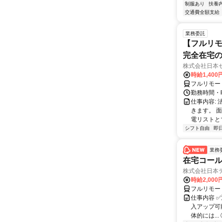
制服あり
扶養
交通費全額支給
業務委託
【フルリモ
完全在宅
株式会社日本
時給1,400
フルリモー
勤務時間・曜
仕事内容:
きます。 
電リストと
シフト自由
即
業務
在宅コー
株式会社日本
時給2,000
フルリモー
仕事内容 
入アップ可
体的には..