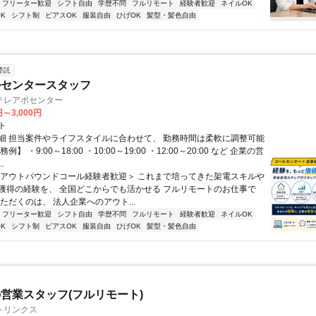
フリーター歓迎
シフト自由
学歴不問
フルリモート
経験者歓迎
ネイルOK
K
シフト制
ピアスOK
服装自由
ひげOK
髪型・髪色自由
委託
ルセンタースタッフ
テレアポセンター
円～3,000円
ト
細 担当案件やライフスタイルに合わせて、 勤務時間は柔軟に調整可能
例】 ・9:00～18:00 ・10:00～19:00 ・12:00～20:00 など 企業の営
.
＜アウトバウンドコール経験者歓迎＞ これまで培ってきた架電スキルや
獲得の経験を、 全国どこからでも活かせる フルリモートのお仕事で
ただくのは、 法人企業へのアウト...
フリーター歓迎
シフト自由
学歴不問
フルリモート
経験者歓迎
ネイルOK
K
シフト制
ピアスOK
服装自由
ひげOK
髪型・髪色自由
営業スタッフ(フルリモート)
トリンクス