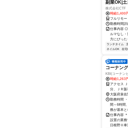
副業OK|
株式会社CTF 
時給1,400
フルリモー
勤務時間詳
仕事内容 
ルマなし・
方にぴったり
ランチタイム
ネイルOK
在宅
コーナン
KBI(コーナ
時給1,26
アクセス 
分、ＪＲ阪
大阪府泉佐
勤務時間 ・
間～6時間、
務が基本とな
仕事内容 
設置の業務
日根野※車通