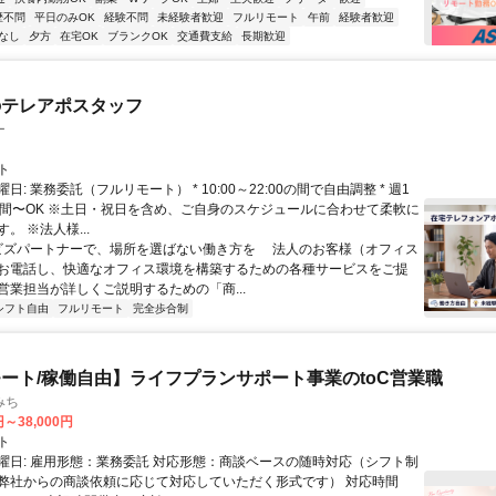
歴不問
平日のみOK
経験不問
未経験者歓迎
フルリモート
午前
経験者歓迎
なし
夕方
在宅OK
ブランクOK
交通費支給
長期歓迎
のテレアポスタッフ
ー
ト
日: 業務委託（フルリモート） * 10:00～22:00の間で自由調整 * 週1
時間〜OK ※土日・祝日を含め、ご自身のスケジュールに合わせて柔軟に
。 ※法人様...
 ビズパートナーで、場所を選ばない働き方を 法人のお客様（オフィス
お電話し、快適なオフィス環境を構築するための各種サービスをご提
営業担当が詳しくご説明するための「商...
シフト自由
フルリモート
完全歩合制
ート/稼働自由】ライフプランサポート事業のtoC営業職
みち
円～38,000円
ト
曜日: 雇用形態：業務委託 対応形態：商談ベースの随時対応（シフト制
弊社からの商談依頼に応じて対応していただく形式です） 対応時間