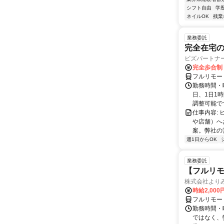
シフト自由
学
ネイルOK
残業
業務委託
完全在宅
ビズパートナ
完全歩合制
フルリモー
勤務時間・曜
日、1日1
調整可能です
仕事内容:
や店舗）へ
案。弊社の
週1日からOK
業務委託
【フルリモ
株式会社より
時給2,000
フルリモー
勤務時間・
ではなく、