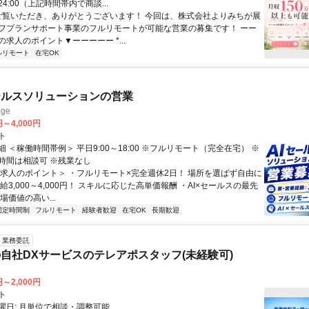
24:00（上記時間帯内で商談...
 ご覧いただき、ありがとうございます！ 今回は、株式会社よりみちが展
フプランサポート事業のフルリモートが可能な営業の募集です！ ーー
求人のポイント▼ーーーーー *...
ルリモート
在宅OK
ールスソリューションの営業
ge
円～4,000円
ト
 ＜稼働時間帯例＞ 平日9:00～18:00 ※フルリモート（完全在宅） ※
時間は相談可 ※残業なし
＜求人のポイント＞ ・フルリモート×完全週休2日！ 場所を選ばず自由に
給3,000～4,000円！ スキルに応じた高単価報酬 ・AI×セールスの最先
場価値の高い...
固定時間制
フルリモート
経験者歓迎
在宅OK
長期歓迎
業務委託
自社DXサービスのテレアポスタッフ(未経験可)
円～2,000円
ト
曜日: 月単位で相談・調整可能