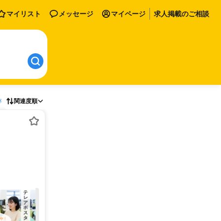
マイリスト
メッセージ
マイページ
求人掲載のご相談
存
関連度順