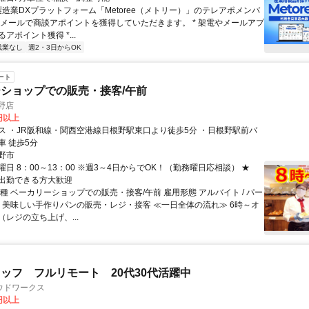
製造業DXプラットフォーム「Metoree（メトリー）」のテレアポメンバ
やメールで商談アポイントを獲得していただきます。 * 架電やメールアプ
アポイント獲得 *...
残業なし
週2・3日からOK
ート
ショップでの販売・接客/午前
野店
7円以上
ス ・JR阪和線・関西空港線日根野駅東口より徒歩5分 ・日根野駅前バ
車 徒歩5分
野市
日 8：00～13：00 ※週3～4日からでOK！（勤務曜日応相談） ★
出勤できる方大歓迎
種 ベーカリーショップでの販売・接客/午前 雇用形態 アルバイト / パー
容 美味しい手作りパンの販売・レジ・接客 ≪一日全体の流れ≫ 6時～オ
レジの立ち上げ、...
ッフ フルリモート 20代30代活躍中
ウドワークス
0円以上