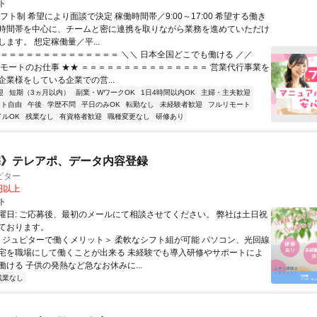
ト
フト制 希望により面談で決定 稼働時間帯／9:00～17:00 希望する働き
時間帯を中心に、チームと密に連携を取りながら業務を進めていただけ
ます。 想定稼働量／平...
＝＝＝＝＝＝＝＝＝＝＝＝＝＝＝ ＼＼ 日本全国どこでも働ける ／／
リモートのお仕事 ★★ ＝＝＝＝＝＝＝＝＝＝＝＝＝＝＝ 営業代行事業を
企業様をしている企業での営...
迎
短期（3ヵ月以内）
副業・WワークOK
1日4時間以内OK
主婦・主夫歓迎
フト自由
午後
学歴不問
平日のみOK
転勤なし
未経験者歓迎
フルリモート
イルOK
残業なし
有資格者歓迎
職種変更なし
研修あり
宅》テレアポ、データ内容登録
ピター
0円以上
ト
曜日: ご応募後、最初のメールにて相談させてください。 弊社は土日祝
ております。
 ＜ジュピターで働くメリット＞ 柔軟なシフト組が可能 パソコン、光回線
宅を職場にして働くことが出来る 未経験でも導入研修やサポートによ
働ける 子供の発熱など急なお休みに...
残業なし