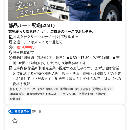
部品ルート配送(2tMT)
業務終わり次第終了も可。ご自身のペースでお仕事を。
株式会社グリーンエナジー│埼玉県 狭山市
交通・アクセス マイカー通勤可
日給14,000円
埼玉県狭山市
勤務時間詳細 【勤務時間・曜日】 ■ 8:30～17:30（休憩1時間） ■ 実
働8時間／残業ほぼなし/終わり次第業務終了可
仕事内容 部品を取引先企業へ配送するお仕事です。 まずは熊谷営業
所で配送する荷物を積み込み、熊谷・狭山・青梅・瑞穂町などの企業
へ配送していただきます。配送先は法人のお客様のみで、個人宅への
配送や長距...
制服あり
フリーター歓迎
学歴不問
車通勤OK
固定時間制
交通費全額支給
経験者歓迎
有資格者歓迎
研修あり
ブランクOK
交通費支給
長期歓迎
服装自由
正社員