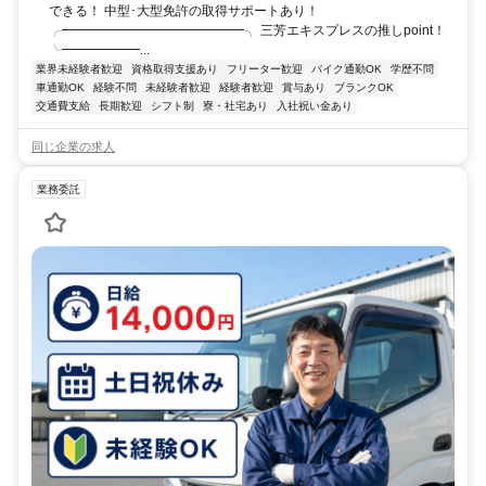
できる！ 中型･大型免許の取得サポートあり！
╭━━━━━━━━━━━━━━╮ 三芳エキスプレスの推しpoint！
╰━━━━━━...
業界未経験者歓迎
資格取得支援あり
フリーター歓迎
バイク通勤OK
学歴不問
車通勤OK
経験不問
未経験者歓迎
経験者歓迎
賞与あり
ブランクOK
交通費支給
長期歓迎
シフト制
寮・社宅あり
入社祝い金あり
同じ企業の求人
業務委託