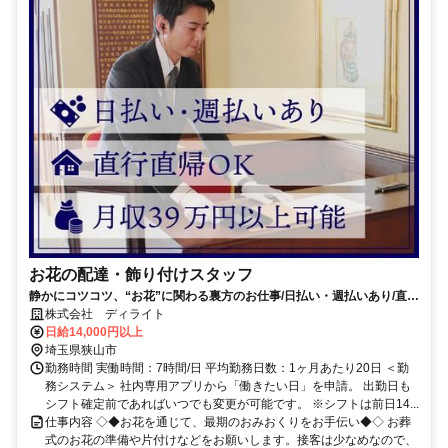
お花の配達・飾り付けスタッフ
静かにコツコツ、“お花”に関わる裏方のお仕事/日払い・週払いあり/直行
直帰可
株式会社 ディライト
日給14,000円以上
埼玉県狭山市
勤務時間 実働時間：7時間/日 平均勤務日数：1ヶ月あたり20日 ＜勤
務システム＞ 社内専用アプリから「働きたい日」を申請。 出勤日も
シフト確定前であればいつでも変更が可能です。 ※シフトは前日14...
仕事内容 ◇◆お花を通じて、最期のおみおくりをお手伝い◆◇ お葬
式のお花の準備や片付けなどをお願いします。接客は少なめなので、