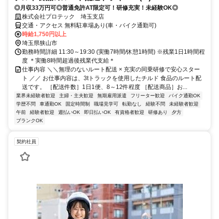
◎月収33万円可◎普通免許AT限定可！研修充実！未経験OK◎
株式会社プロテック 埼玉支店
交通・アクセス 無料駐車場あり(車・バイク通勤可)
時給1,750円以上
埼玉県狭山市
勤務時間詳細 11:30～19:30 (実働7時間/休憩1時間) ※残業1日1時間程
度 ＊実働8時間超過後残業代支給＊
仕事内容 ＼＼無理のないルート配送 × 充実の同乗研修で安心スター
ト ／／ お仕事内容は、3tトラックを使用したチルド 食品のルート配
送です。 ［配送件数］1日1便、8～12件程度 ［配送商品］お...
業界未経験者歓迎
主婦・主夫歓迎
無期雇用派遣
フリーター歓迎
バイク通勤OK
学歴不問
車通勤OK
固定時間制
職場見学可
転勤なし
経験不問
未経験者歓迎
午前
経験者歓迎
週払いOK
即日払いOK
有資格者歓迎
研修あり
夕方
ブランクOK
契約社員