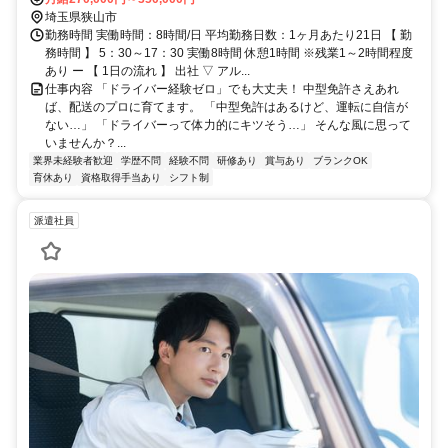
埼玉県狭山市
勤務時間 実働時間：8時間/日 平均勤務日数：1ヶ月あたり21日 【 勤
務時間 】 5：30～17：30 実働8時間 休憩1時間 ※残業1～2時間程度
あり ー 【 1日の流れ 】 出社 ▽ アル...
仕事内容 「ドライバー経験ゼロ」でも大丈夫！ 中型免許さえあれ
ば、配送のプロに育てます。 「中型免許はあるけど、運転に自信が
ない…」 「ドライバーって体力的にキツそう…」 そんな風に思って
いませんか？...
業界未経験者歓迎
学歴不問
経験不問
研修あり
賞与あり
ブランクOK
育休あり
資格取得手当あり
シフト制
派遣社員