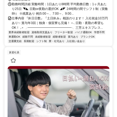
勤務時間詳細 実働時間：1日あたり8時間 平均勤務日数：1ヶ月あた
り25日 ◥◣ 日勤or夜勤の選択OK ◢◤ 24時間の間でシフト制（実働
8h） ※残業あり 例)5:00～、7:00～、9:00...
仕事内容 『休日日数』『土日休み』相談のります！ 入社祝金10万円
あり✨ 賞与年3回｜独身・個室寮も完備！ ⋆⸜ 日勤・夜勤の希望も
OK！ ⸝⋆ ╭━━━━━━━━━━━━━━╮ 三芳エキスプレス...
業界未経験者歓迎
資格取得支援あり
フリーター歓迎
バイク通勤OK
学歴不問
車通勤OK
経験不問
未経験者歓迎
経験者歓迎
賞与あり
ブランクOK
交通費支給
長期歓迎
シフト制
寮・社宅あり
入社祝い金あり
派遣社員