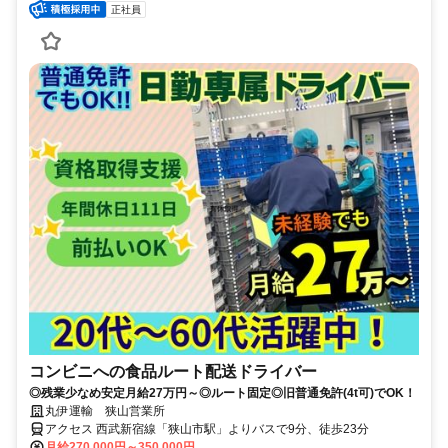
正社員
コンビニへの食品ルート配送ドライバー
◎残業少なめ安定月給27万円～◎ルート固定◎旧普通免許(4t可)でOK！
丸伊運輸 狭山営業所
アクセス 西武新宿線「狭山市駅」よりバスで9分、徒歩23分
月給270,000円～350,000円