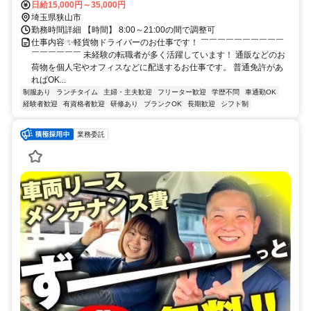
日給15,000円～35,000円
埼玉県狭山市
勤務時間詳細 【時間】 8:00～21:00の間で調整可
仕事内容 ✨軽貨物ドライバーのお仕事です！ ￣￣￣￣￣￣￣￣￣￣
￣￣￣￣￣￣ 未経験の転職者が多く活躍しています！ 通販などのお
荷物を個人宅やオフィスなどに配送するお仕事です。 普通免許があ
ればOK...
制服あり
ランチタイム
主婦・主夫歓迎
フリーター歓迎
学歴不問
車通勤OK
経験者歓迎
有資格者歓迎
研修あり
ブランクOK
長期歓迎
シフト制
業務委託