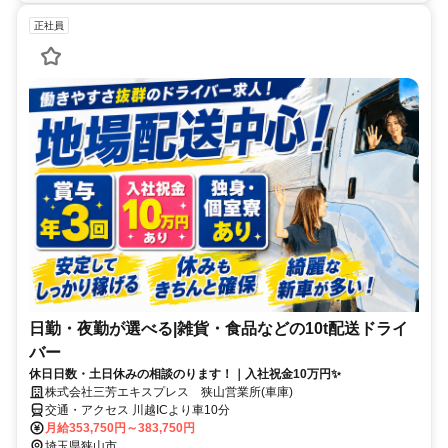
正社員
日勤・夜勤が選べる|雑貨・食品などの10t配送ドライ
バー
休日日数・土日休みの相談のります！｜入社祝金10万円✨
株式会社三芳エキスプレス 狭山営業所(車庫)
交通・アクセス 川越ICより車10分
月給353,750円～383,750円
埼玉県狭山市