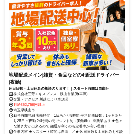
地場配送メイン|雑貨・食品などの4t配送ドライバー
(夜勤)
休日日数・土日休みの相談のります！｜スタート時間は自由✨
株式会社三芳エキスプレス 狭山営業所(車庫)
交通・アクセス 川越ICより車10分
月給352,750円以上
埼玉県狭山市
勤務時間詳細 実働時間：1日あたり8時間 平均勤務日数：1ヶ月あた
り25日 ✅夜勤 24時間の間でシフト制（実働8h） ※残業あり ★色々
な働き方が出来るので 融通が利くのも定着率が高い理由！ ...
仕事内容 ★＼スタート時間は自由！／★ 休日日数＆土日休みも相談