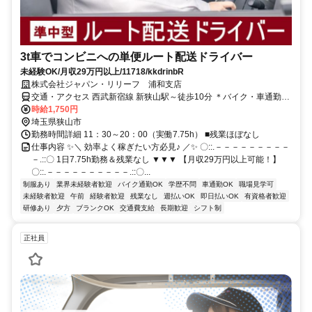
3t車でコンビニへの単便ルート配送ドライバー
未経験OK/月収29万円以上/11718/kkdrinbR
株式会社ジャパン・リリーフ 浦和支店
交通・アクセス 西武新宿線 新狭山駅～徒歩10分 ＊バイク・車通勤
OK
時給1,750円
埼玉県狭山市
勤務時間詳細 11：30～20：00（実働7.75h） ■残業ほぼなし
仕事内容 ✨＼ 効率よく稼ぎたい方必見♪ ／✨ 〇::.－－－－－－－－－
－.::〇 1日7.75h勤務＆残業なし ▼▼▼ 【月収29万円以上可能！】
〇::.－－－－－－－－－－.::〇...
制服あり
業界未経験者歓迎
バイク通勤OK
学歴不問
車通勤OK
職場見学可
未経験者歓迎
午前
経験者歓迎
残業なし
週払いOK
即日払いOK
有資格者歓迎
研修あり
夕方
ブランクOK
交通費支給
長期歓迎
シフト制
正社員