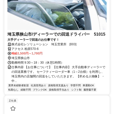
埼玉県狭山市/ディーラーでの回送ドライバー 51015
大手ディーラーで回送のお仕事です！
株式会社レソリューション 埼玉営業所 [003]
アクセス 柏原570-6
時給1,500円～1,700円
埼玉県狭山市
勤務時間 9:30～18：30（休憩1時間）
仕事内容 【お仕事について】 【仕事内容】 大手自動車ディーラーで
の回送業務です。 セーフティーローダー車（1～2台積）を利用し、
埼玉県内の店舗間の回送をしていただきます。 【求める人物像】 ・
中...
業界未経験者歓迎
社員登用あり
資格取得支援あり
学歴不問
車通勤OK
転勤なし
経験不問
ブランクOK
資格取得手当あり
シフト制
履歴書不要
正社員