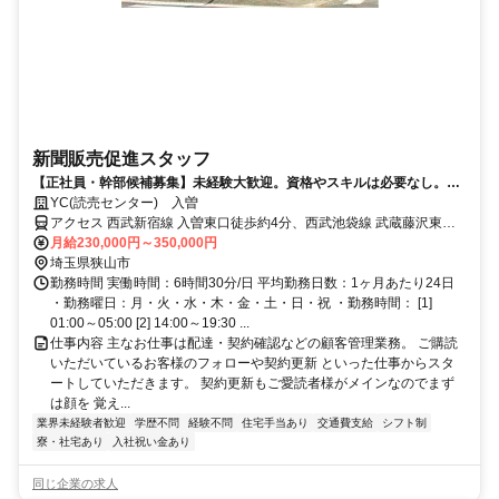
新聞販売促進スタッフ
【正社員・幹部候補募集】未経験大歓迎。資格やスキルは必要なし。
日々の業務で月収UP。
YC(読売センター) 入曽
アクセス 西武新宿線 入曽東口徒歩約4分、西武池袋線 武蔵藤沢東口
徒歩約30分、西武新宿線 狭山市（埼玉県）東口徒歩約36分
月給230,000円～350,000円
埼玉県狭山市
勤務時間 実働時間：6時間30分/日 平均勤務日数：1ヶ月あたり24日
・勤務曜日：月・火・水・木・金・土・日・祝 ・勤務時間： [1]
01:00～05:00 [2] 14:00～19:30 ...
仕事内容 主なお仕事は配達・契約確認などの顧客管理業務。 ご購読
いただいているお客様のフォローや契約更新 といった仕事からスタ
ートしていただきます。 契約更新もご愛読者様がメインなのでまず
は顔を 覚え...
業界未経験者歓迎
学歴不問
経験不問
住宅手当あり
交通費支給
シフト制
寮・社宅あり
入社祝い金あり
同じ企業の求人