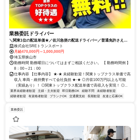
業務委託ドライバー
＼関東1位の配送単価★／佐川急便の配送ドライバー／普通免許さえあ
れば働ける／車両貸出・メンテナンス費用無料
株式会社SREトランスポート
月給470,000円～1,000,000円
埼玉県狭山市
勤務時間 勤務曜日についてはまずご相談ください。 【 勤務時間例 】
8：00～21：00
仕事内容 【仕事内容】 ★-★ 未経験歓迎！関東トップクラス単価で高
収入 車両・維持費すべて会社負担 ★-★ ◎月収100万円以上も可能
（実績あり）！ ◎関東トップクラス配送単価で高収入を実現！ ◎...
業界未経験者歓迎
主婦・主夫歓迎
即日勤務OK
経験不問
未経験者歓迎
経験者歓迎
有資格者歓迎
ブランクOK
交通費支給
長期歓迎
友達と応募OK
業務委託