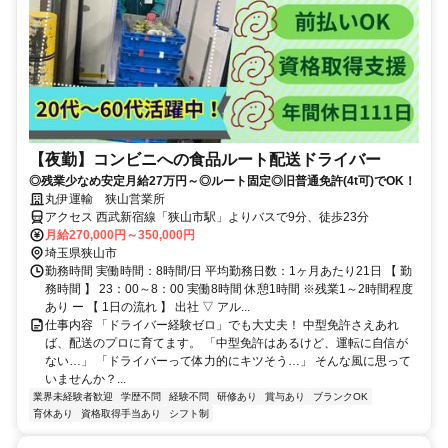
【夜勤】コンビニへの食品ルート配送ドライバー
◎残業少なめ安定月給27万円～◎ルート固定◎旧普通免許(4t可)でOK！
丸伊運輸 狭山営業所
アクセス 西武新宿線「狭山市駅」よりバスで9分、徒歩23分
月給270,000円～350,000円
埼玉県狭山市
勤務時間 実働時間：8時間/日 平均勤務日数：1ヶ月あたり21日 【 勤
務時間 】 23：00～8：00 実働8時間 休憩1時間 ※残業1～2時間程度
あり ー 【 1日の流れ 】 出社 ▽ アル...
仕事内容 「ドライバー経験ゼロ」でも大丈夫！ 中型免許さえあれ
ば、配送のプロに育てます。 「中型免許はあるけど、運転に自信が
ない…」 「ドライバーって体力的にキツそう…」 そんな風に思って
いませんか？...
業界未経験者歓迎
学歴不問
経験不問
研修あり
賞与あり
ブランクOK
育休あり
資格取得手当あり
シフト制