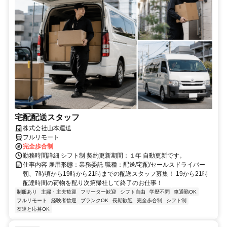
宅配配送スタッフ
株式会社山本運送
フルリモート
完全歩合制
勤務時間詳細 シフト制 契約更新期間：１年 自動更新です。
仕事内容 雇用形態：業務委託 職種：配送/宅配/セールスドライバー
朝、7時頃から19時から21時までの配送スタッフ募集！ 19から21時
配達時間の荷物を配り次第帰社して終了のお仕事！
制服あり
主婦・主夫歓迎
フリーター歓迎
シフト自由
学歴不問
車通勤OK
フルリモート
経験者歓迎
ブランクOK
長期歓迎
完全歩合制
シフト制
友達と応募OK