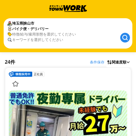
埼玉県
狭山市
バイク便・デリバリー
特徴/給与/雇用形態を選択してください
キーワードを選択してください
24件
条件保存
関連度順
正社員