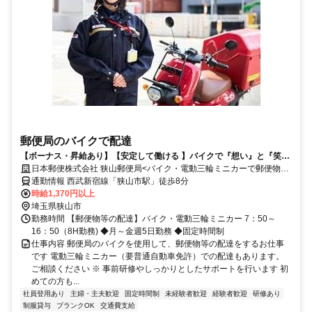
郵便局のバイクで配達
【ボーナス・昇給あり】【安定して働ける 】バイクで『想い』と『笑
顔』をつなぐお仕事してみませんか？
日本郵便株式会社 狭山郵便局<バイク・電動三輪ミニカーで郵便物等
の配達>
通勤情報 西武新宿線「狭山市駅」徒歩8分
時給1,370円以上
埼玉県狭山市
勤務時間 【郵便物等の配達】バイク・電動三輪ミニカー 7：50～
16：50（8H勤務) ◆月～金週5日勤務 ◆固定時間制
仕事内容 郵便局のバイクを使用して、郵便物等の配達をするお仕事
です 電動三輪ミニカー（要普通自動車免許）での配達もあります。
ご相談ください ※ 事前研修やしっかりとしたサポートを行います 初
めての方も...
社員登用あり
主婦・主夫歓迎
固定時間制
未経験者歓迎
経験者歓迎
研修あり
制服貸与
ブランクOK
交通費支給