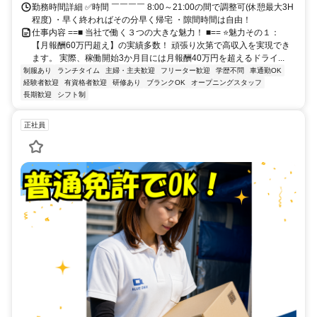
勤務時間詳細 ✅時間 ￣￣￣￣ 8:00～21:00の間で調整可(休憩最大3H
程度) ・早く終わればその分早く帰宅 ・隙間時間は自由！
仕事内容 ==■ 当社で働く３つの大きな魅力！ ■== ⭐魅力その１：
【月報酬60万円超え】の実績多数！ 頑張り次第で高収入を実現でき
ます。 実際、稼働開始3か月目には月報酬40万円を超えるドライ...
制服あり
ランチタイム
主婦・主夫歓迎
フリーター歓迎
学歴不問
車通勤OK
経験者歓迎
有資格者歓迎
研修あり
ブランクOK
オープニングスタッフ
長期歓迎
シフト制
正社員