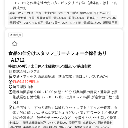
コツコツと作業を進めたい方にピッタリです◎ 【具体的には】 ・お
葬式のお...
副業・WワークOK
主婦・主夫歓迎
フリーター歓迎
学歴不問
平日のみOK
未経験者歓迎
午前
経験者歓迎
週払いOK
即日払いOK
研修あり
ブランクOK
長期歓迎
フルタイム歓迎
週2・3日からOK
シフト制
週4日以上OK
履歴書不要
派遣社員
食品の仕分けスタッフ_リーチフォーク操作あり
_A1712
時給1,650円／土日休／未経験OK／週払い／狭山市駅
株式会社カラフル
交通・アクセス 西武新宿線「狭山市駅」西口よりバスで約7分
時給1,650円以上
埼玉県狭山市
勤務時間詳細 9:00～18:00 休憩：60分 残業時間の目安：通常期は原
則残業なし繁忙期（7・8・12月）は月10～20時間 所定労働日数：週
5日
仕事内容 ＼「ずっと運転」は疲れちゃう… でも「ずっと手作業」も
体力的に寂しい… そんな方にちょうどいい “3：7” ワーク！／ 個人向
けの冷凍食品（餃子やチャーハンなど）を扱う ひんやり涼しく快適...
制服あり
業界未経験者歓迎
バイク通勤OK
学歴不問
車通勤OK
固定時間制
経験不問
未経験者歓迎
経験者歓迎
週払いOK
有資格者歓迎
ブランクOK