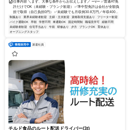
仕事内容 ＼まず、大事な条件からお伝えします／ ーvー ✅普通AT免
許だけでOK（未経験・ブランク歓迎） ✅準中型免許は会社が全額負
担で取得（自己負担0円） ✅未経験でも月収例30.8万円／年収400...
制服あり
業界未経験者歓迎
主婦・主夫歓迎
資格取得支援あり
フリーター歓迎
バイク通勤OK
早朝
学歴不問
車通勤OK
固定時間制
職場見学可
経験不問
未経験者歓迎
住宅手当あり
午前
研修あり
夕方
ブランクOK
育休あり
オープニングスタッフ
派遣社員
チルド食品のルート配送ドライバー(3t)