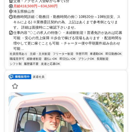
交通・アクセス 入曽駅から車で1分
月給418,500円～634,500円
埼玉県狭山市
勤務時間詳細 ◇勤務日・勤務時間の例◇ 10時20分～19時(目安、ス
キルによる) ※業務委託契約の為、上記はあくまで参考例となりま
す。 詳細は面接時にご確認下さいませ。
仕事内容 "◇この求人の特徴◇ ・未経験歓迎！普通免許があれば応募
可能 ・安心の売上保障 ※歩合で稼げる現場もあります ・配送時間を
増やして更に稼ぐことも可能 ・チャーター便や早朝案件組み合わせ
可能 ...
社員登用あり
主婦・主夫歓迎
フリーター歓迎
学歴不問
車通勤OK
即日勤務OK
職場見学可
経験者歓迎
週払いOK
即日払いOK
ブランクOK
長期歓迎
シフト制
履歴書不要
友達と応募OK
派遣社員