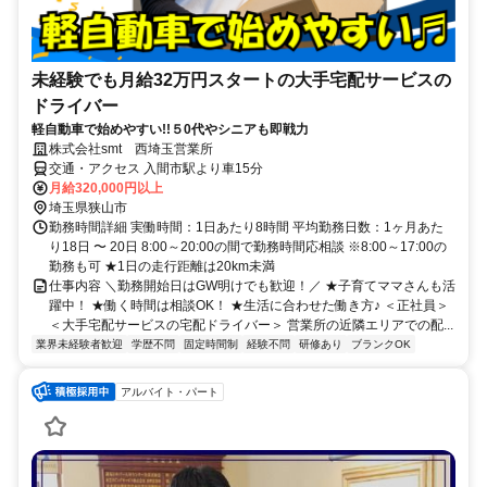
未経験でも月給32万円スタートの大手宅配サービスの
ドライバー
軽自動車で始めやすい!!５0代やシニアも即戦力
株式会社smt 西埼玉営業所
交通・アクセス 入間市駅より車15分
月給320,000円以上
埼玉県狭山市
勤務時間詳細 実働時間：1日あたり8時間 平均勤務日数：1ヶ月あた
り18日 〜 20日 8:00～20:00の間で勤務時間応相談 ※8:00～17:00の
勤務も可 ★1日の走行距離は20km未満
仕事内容 ＼勤務開始日はGW明けでも歓迎！／ ★子育てママさんも活
躍中！ ★働く時間は相談OK！ ★生活に合わせた働き方♪ ＜正社員＞
＜大手宅配サービスの宅配ドライバー＞ 営業所の近隣エリアでの配...
業界未経験者歓迎
学歴不問
固定時間制
経験不問
研修あり
ブランクOK
アルバイト・パート