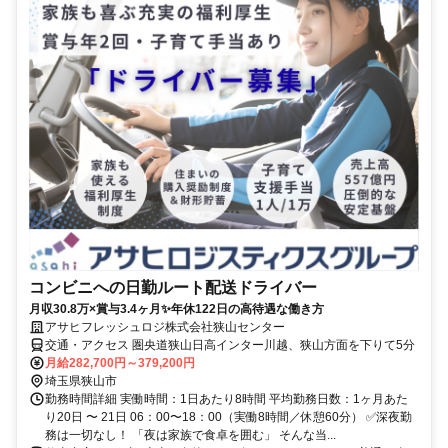
コンビニへの日勤ルート配送ドライバー
月収30.8万×賞与3.4ヶ月✨年休122日の高待遇な働き方
アサヒフレッシュロジ株式会社狭山センター
交通・アクセス 圏央道狭山日高インター川越、狭山方面を下りて5分
月給282,700円～379,200円
埼玉県狭山市
勤務時間詳細 実働時間：1日あたり8時間 平均勤務日数：1ヶ月あた
り20日 〜 21日 06：00〜18：00（実働8時間／休憩60分） ✅深夜勤
務は一切なし！ 「夜は家族で食卓を囲む」 そんな当...