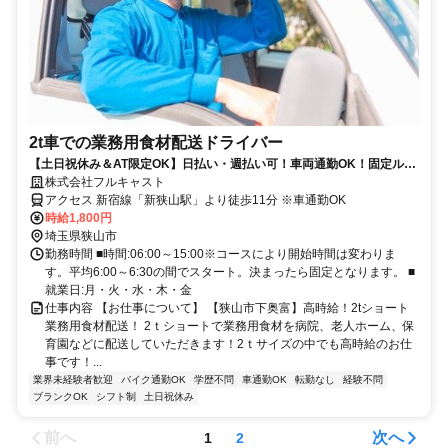
2t車での業務用食材配送ドライバー
【土日祝休み＆AT限定OK】日払い・週払い可！車両通勤OK！固定ルー
トの同乗研修ありで高時給1800円
株式会社フルキャスト
アクセス 新宿線「新狭山駅」より徒歩11分 ※車通勤OK
時給1,800円
埼玉県狭山市
勤務時間 ■時間:06:00～15:00※コースにより開始時間は変わりま
す。平均6:00～6:30の間でスタート。決まったら固定となります。 ■
就業日:月・火・水・木・金
仕事内容 【お仕事について】 【狭山市下奥富】高時給！2tショート
業務用食材配送！ 2ｔショートで業務用食材を病院、老人ホーム、保
育園などに配送していただきます！2ｔサイズの中でも高時給のお仕
事です！...
業界未経験者歓迎
バイク通勤OK
学歴不問
車通勤OK
転勤なし
経験不問
ブランクOK
シフト制
土日祝休み
前へ
次へ
1
2