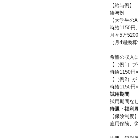
【給与例】
給与例
【大学生の
時給1150
月々5万52
（月4週換
希望の収入
【（例1）プ
時給1150円
【（例2）
時給1150円
試用期間
試用期間な
待遇・福利
【保険制度
雇用保険、