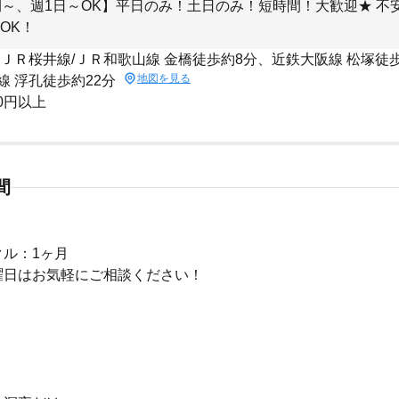
間～、週1日～OK】平日のみ！土日のみ！短時間！大歓迎★ 不
OK！
 ＪＲ桜井線/ＪＲ和歌山線 金橋徒歩約8分、近鉄大阪線 松塚徒
地図を見る
線 浮孔徒歩約22分
50円以上
間
クル：1ヶ月
曜日はお気軽にご相談ください！