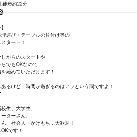
孔徒歩約22分
容
介】
料理運び・テーブルの片付け等の
らスタート！
なしからのスタートや
からでもOKなので
務を始めていただけます！
もあるけど、時間が過ぎるのはアッという間ですよ！
方
高校生、大学生、
リーターさん、
さん、社会人・かけもち…大歓迎！
OKです！