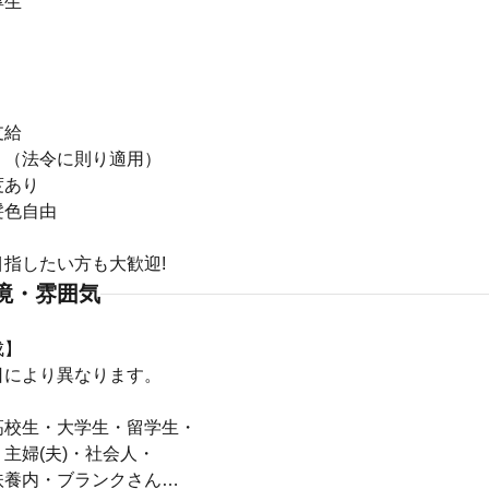
厚生
】
り
支給
り（法令に則り適用）
度あり
髪色自由
指したい方も大歓迎!
境・雰囲気
成】
日により異なります。
高校生・大学生・留学生・
主婦(夫)・社会人・
扶養内・ブランクさん…