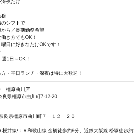
い深夜だけ
勤務
緒のシフトで
期から／長期勤務希望
な働き方でもOK！
・曜日に好きなだけOKです！
0
、週1日～OK！
る方・平日ランチ・深夜は特に大歓迎！
ン 橿原曲川店
7奈良県橿原市曲川町7-12-20
837 奈良県橿原市曲川町７ー１２ー２０
Ｒ桜井線/ＪＲ和歌山線 金橋徒歩約8分、近鉄大阪線 松塚徒歩約