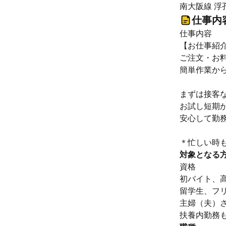
南大阪線 浮
仕事内
仕事内容
【お仕事紹
ご注文・お
簡単作業か
まずは接客
お試し短期
安心して勤
＊忙しい時
対象となる
資格
初バイト、
留学生、フ
主婦（夫）
扶養内勤務も