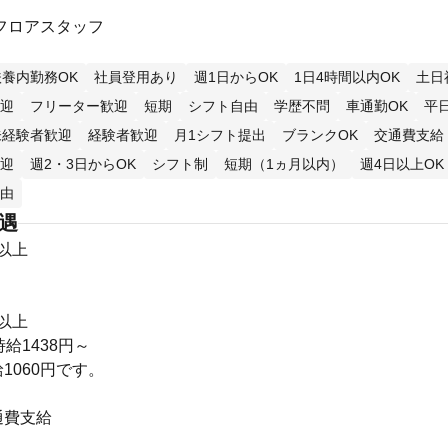
フロアスタッフ
扶養内勤務OK
社員登用あり
週1日からOK
1日4時間以内OK
土日
迎
フリーター歓迎
短期
シフト自由
学歴不問
車通勤OK
平
未経験者歓迎
経験者歓迎
月1シフト提出
ブランクOK
交通費支給
迎
週2・3日からOK
シフト制
短期（1ヵ月以内）
週4日以上OK
由
待遇
円以上
円以上
給1438円～
1060円です。
通費支給