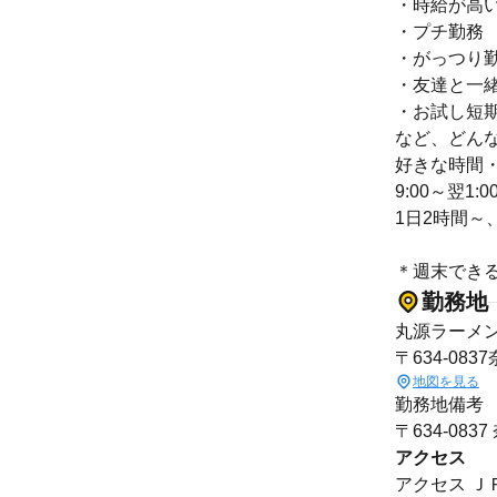
・時給が高
・プチ勤務
・がっつり
・友達と一
・お試し短
など、どん
好きな時間
9:00～翌1:0
1日2時間～
＊週末でき
勤務地
丸源ラーメ
〒634-083
地図を見る
勤務地備考
〒634-0
アクセス
アクセス Ｊ