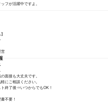
タッフが活躍中ですよ。
名】
ン
】
運営
報
ス
ス
緒の面接も大丈夫です。
気軽にご相談ください。
スト終了後⇒いつからでもOK！
歴書不要！