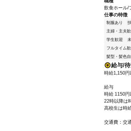
職種
飲食ホール/
仕事の特徴
制服あり
主婦・主夫歓
学生歓迎
フルタイム歓
髪型・髪色自
給与/
時給1,150
給与
時給 1150
22時以降は時
高校生は時給
交通費：交