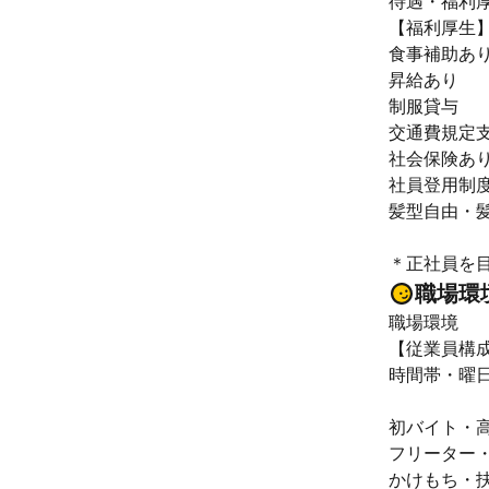
待遇・福利
【福利厚生
食事補助あ
昇給あり
制服貸与
交通費規定
社会保険あ
社員登用制
髪型自由・
＊正社員を目
職場環
職場環境
【従業員構
時間帯・曜
初バイト・
フリーター・
かけもち・