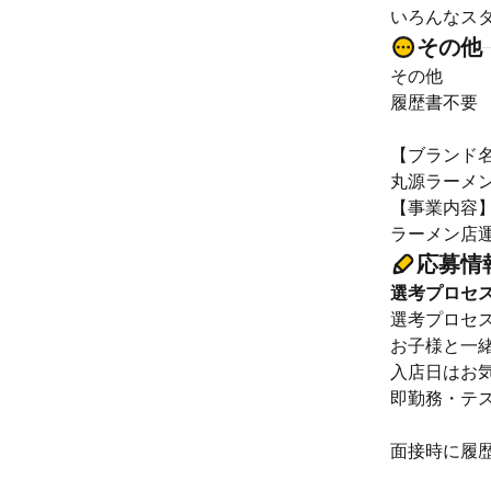
いろんなス
その他
その他
履歴書不要
【ブランド
丸源ラーメ
【事業内容
ラーメン店
応募情
選考プロセ
選考プロセ
お子様と一
入店日はお
即勤務・テ
面接時に履