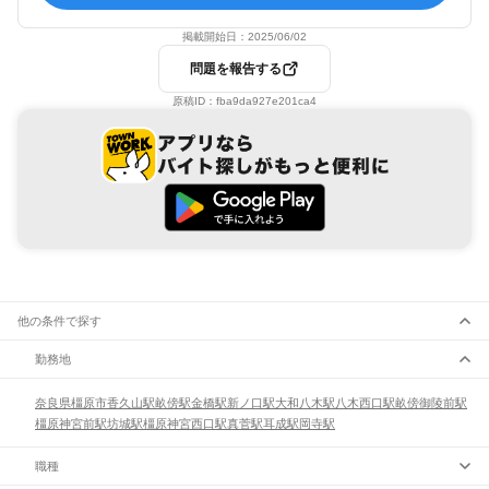
掲載開始日：
2025/06/02
問題を報告する
原稿ID：
fba9da927e201ca4
他の条件で探す
勤務地
奈良県
橿原市
香久山駅
畝傍駅
金橋駅
新ノ口駅
大和八木駅
八木西口駅
畝傍御陵前駅
橿原神宮前駅
坊城駅
橿原神宮西口駅
真菅駅
耳成駅
岡寺駅
職種