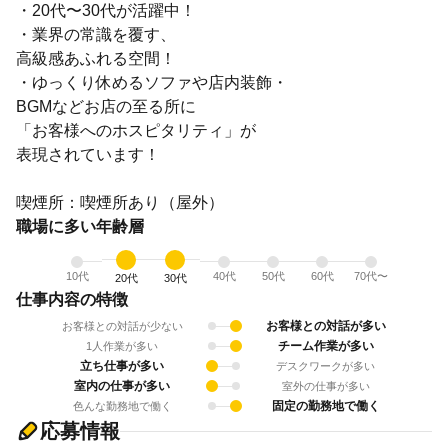
・20代〜30代が活躍中！
・業界の常識を覆す、
高級感あふれる空間！
・ゆっくり休めるソファや店内装飾・
BGMなどお店の至る所に
「お客様へのホスピタリティ」が
表現されています！
喫煙所：喫煙所あり（屋外）
職場に多い年齢層
10代
40代
50代
60代
70代〜
20代
30代
仕事内容の特徴
お客様との対話が多い
お客様との対話が少ない
チーム作業が多い
1人作業が多い
立ち仕事が多い
デスクワークが多い
室内の仕事が多い
室外の仕事が多い
固定の勤務地で働く
色んな勤務地で働く
応募情報