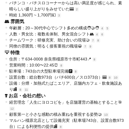
パチンコ・パチスロコーナーからは高い満足度が感じられ、素
晴らしい盛り上がりをみせていた🎰
2
時給 1,360円 ~ 1,700円💴
3
👥 雰囲気
年齢層：20～30代中心でシフト多めの構成🧑‍🤝‍🧑
4
5
人数・男女比：複数名体制、男女混合シフト👥
4
6
チームワーク：研修充実、助け合いの現場🤝
7
8
同僚の雰囲気：明るく接客重視の職場😀
7
9
💡 特徴
住所：〒634-0008 奈良県橿原市十市町443📍
8
営業時間：10:00〜22:45⏰
8
駐車場：743台の大型駐車場完備🅿️
8
設置台数：総台数973台（パチ600台／スロ373台）🎰
8
10
設備：分煙・加熱式たばこエリア、店舗内カフェ・飲食施設あ
り🏬
8
11
❣️ お店・会社の想い
経営理念「人生にヨロコビを」を店舗運営の基軸とすること🎯
12
顧客第一と小さな感動の積み重ねを重視する姿勢🤝
13
マルハン橿原北店として設備充実（駐車場743台、設置台数973
台）による利便性の提供🏬
8