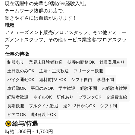
現在活躍中の先輩も9割が未経験入社。
チームワーク抜群のお店で、
働きやすさには自信があります！
職種
アミューズメント販売/フロアスタッフ、その他アミュー
ズメントスタッフ、その他サービス業接客/フロアスタッ
フ
仕事の特徴
制服あり
業界未経験者歓迎
扶養内勤務OK
社員登用あり
土日祝のみOK
主婦・主夫歓迎
フリーター歓迎
バイク通勤OK
給料前払いOK
シフト自由
学歴不問
車通勤OK
平日のみOK
学生歓迎
経験不問
未経験者歓迎
経験者歓迎
ネイルOK
研修あり
ブランクOK
交通費支給
長期歓迎
フルタイム歓迎
週2・3日からOK
シフト制
ピアスOK
週4日以上OK
給与/待遇
時給1,360円～1,700円