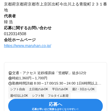
京都府京都府京都市上京区出町今出川上る青龍町２３１番
地
代表者
韓 浩
応募に関するお問い合わせ
0120314508
会社ホームページ
https://www.maruhan.co.jp/
交通・アクセス 近鉄橿原線「笠縫駅」徒歩12分
時給1,360円～1,700円
勤務時間詳細 8:00～17:00/15:30～24:00 1日6時間以上勤務で応相談 週3日以上勤務で応相談 ／ ガッツリ稼ぎたい！休み相談したい！ など、希望は最大限考慮します！ ＼ ＜例えばこんな働き方で＞ ●学生さん 「平日は学校終わりから」 「土日はしっかりフルタイム」 ●主婦(夫)さん 「家事と両立しながら」 「子どもの予定に合わせて」 ●フリーターさん 「しっかりフルタイムで」 急なご予定や家庭の用事、 お子さんの体調不良などの シフト変更もご相談ください！ 契約更新期間：0
シフト自由
土日祝のみOK
平日のみOK
週2・3日からOK
週4日以上OK
シフト制
フルタイム歓迎
応募へ
応募が早いほど面接もはやくなりやすい！