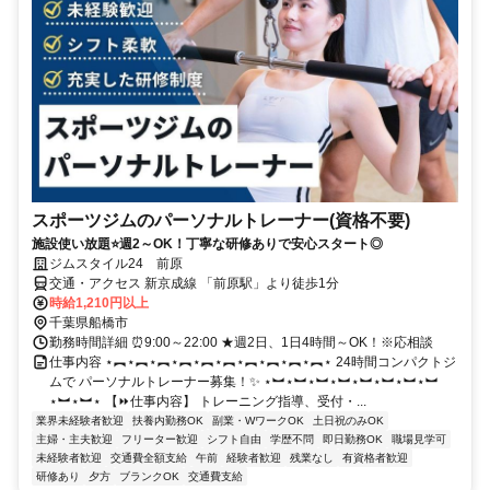
スポーツジムのパーソナルトレーナー(資格不要)
施設使い放題⭐週2～OK！丁寧な研修ありで安心スタート◎
ジムスタイル24 前原
交通・アクセス 新京成線 「前原駅」より徒歩1分
時給1,210円以上
千葉県船橋市
勤務時間詳細 ⏰9:00～22:00 ★週2日、1日4時間～OK！※応相談
仕事内容 ⋆︻⋆︻⋆︻⋆︻⋆︻⋆︻⋆︻⋆︻⋆︻⋆︻⋆ 24時間コンパクトジ
ムで パーソナルトレーナー募集！✨ ⋆︼⋆︼⋆︼⋆︼⋆︼⋆︼⋆︼⋆︼
⋆︼⋆︼⋆ 【⏩仕事内容】 トレーニング指導、受付・...
業界未経験者歓迎
扶養内勤務OK
副業・WワークOK
土日祝のみOK
主婦・主夫歓迎
フリーター歓迎
シフト自由
学歴不問
即日勤務OK
職場見学可
未経験者歓迎
交通費全額支給
午前
経験者歓迎
残業なし
有資格者歓迎
研修あり
夕方
ブランクOK
交通費支給