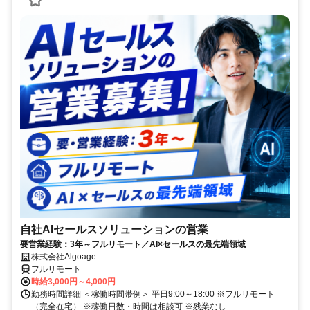
自社AIセールスソリューションの営業
要営業経験：3年～フルリモート／AI×セールスの最先端領域
株式会社Algoage
フルリモート
時給3,000円～4,000円
勤務時間詳細 ＜稼働時間帯例＞ 平日9:00～18:00 ※フルリモート
（完全在宅） ※稼働日数・時間は相談可 ※残業なし