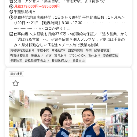
交通・アクセス 「薬園台駅」「習志野駅」より徒歩7分
月給379,000円～585,000円
千葉県船橋市
勤務時間詳細 実働時間：1日あたり8時間 平均勤務日数：1ヶ月あた
り20日 〜 21日 【勤務時間】8:30～17:30 ･･･―･･―･･―･･―･･―･･
―･･―･･―･･･ ⭐＜ココが違う！...
仕事内容 ＼未経験も月給37.9万～×前職給与保証／ 「追う営業」から
「選ばれる営業」へ。 ✅完全反響 × 個人ノルマなし ✅拠点は千葉の
み × 県外転勤なし ✅IT推進 × チーム制で残業も削減 ...
資格取得支援あり
学歴不問
車通勤OK
固定時間制
午前
経験者歓迎
有資格者歓迎
研修あり
夕方
賞与あり
ブランクOK
育休あり
交通費支給
長期歓迎
資格取得手当あり
長期休暇あり
服装自由
契約社員