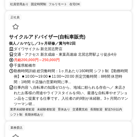
社員登用あり
固定時間制
フルリモート
在宅OK
正社員
サイクルアドバイザー(自転車販売)
個人ノルマなし／3ヶ月研修／賞与年2回
ダイワサイクル 新北習志野店
交通・アクセス 新京成線・東葉高速線 北習志野駅より徒歩4分
月給200,000円～250,000円
千葉県船橋市
勤務時間詳細 総労働時間：1ヶ月あたり160時間 シフト制 【勤務時間
例】 ■ 10:00〜19:00 ■ 11:00〜20:00 所定労働時間：8時間 休憩時
間：1時間 ※店舗の営業時間に準...
仕事内容 ＼自転車の知識ゼロから、地域に頼られる存在へ／ 来店さ
れたお客様の用途やライフスタイルを伺い、最適な自転車やオプショ
ン品をご提案する仕事です。入社者の約9割が未経験。3ヶ月間のマン
ツーマン研...
業界未経験者歓迎
未経験者歓迎
育休あり
交通費支給
長期歓迎
駅近5分以内
シフト制
長期休暇あり
業務委託