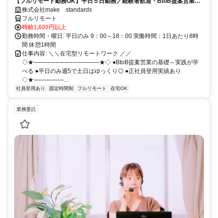
【フルリモート勤務OK】平日５日勤務／経験者歓迎・BtoB提案営業で
スキルアップ
株式会社make standards
フルリモート
時給1,600円以上
勤務時間・曜日: 平日のみ 9：00～18：00 実働時間：1日あたり8時
間 休憩1時間
仕事内容: ＼＼在宅型リモートワーク ／／
◇★───────────────★◇ ●BtoB提案営業の基礎～実践が学
べる ●平日のみ週5で土日はゆっくり◎ ●正社員登用実績あり
◇★───────...
社員登用あり
固定時間制
フルリモート
在宅OK
業務委託