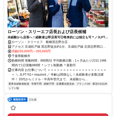
ローソン・スリーエフ店長および店長候補
未経験から店長へ！経験者は即店長可◎将来的には独立も可＊／JLPT
N1+ required.
ローソン・スリーエフ 船橋習志野台店
アクセス 京成松戸線 習志野徒歩約1分、京成松戸線 北習志野西口徒
歩約10分
月給250,000円～300,000円
千葉県船橋市
勤務時間 実働時間：8時間/日 平均勤務日数：1ヶ月あたり22日 24時
間内で1日実働8時間 ＊シフト制勤務 ＊夜勤可
仕事内容 お仕事について ＝＝＝＝＝＝＝＝＝＝＝＝＝＝＝＝＝＝＝
＝ ＼ JLPT N1+ required ／ 年齢は関係なし！未経験者が多数活躍
中！ 20代からミドル・中高年世代まで、 未経験から...
業界未経験者歓迎
学歴不問
経験不問
交通費全額支給
ブランクOK
駅近5分以内
シフト制
正社員