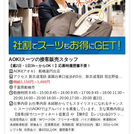
AOKIスーツの接客販売スタッフ
【週2日・1日3h～からOK！】応募時履歴書不要！
AOKI(アオキ) 船橋薬円台店
アクセス 新京成電鉄 薬園台東口徒歩約5分、新京成電鉄 習志野徒歩
約11分、新京成電鉄 前原東口徒歩約18分 新京成線「薬園台駅」より
時給1,150円～1,400円
徒歩5分
千葉県船橋市
勤務時間 9:45～15:00,9:45～16:00 9:45～17:00,9:45～18:00 11:30～
20:00,14:00～20:00 16:00～20:00,17:00～20:00 週2日...
仕事内容 お仕事内容 未経験からでもスタイリストになれるチャンス
☆ スーツのAOKIではアルバイトを募集しています。 主な業務内容は
【接客(採寸/コーディネート提案)】や 【陳列】【レジ(お会計/ラッ...
社員登用あり
副業・WワークOK
フリーター歓迎
バイク通勤OK
車通勤OK
未経験者歓迎
研修あり
交通費支給
長期歓迎
駅近5分以内
週2・3日からOK
シフト制
社割あり
週4日以上OK
履歴書不要