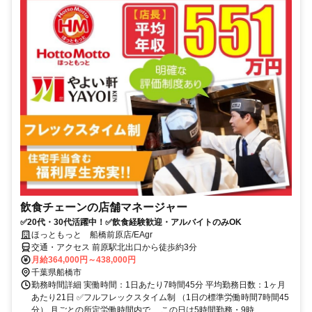
飲食チェーンの店舗マネージャー
✅20代・30代活躍中！✅飲食経験歓迎・アルバイトのみOK
ほっともっと 船橋前原店/EAgr
交通・アクセス 前原駅北出口から徒歩約3分
月給364,000円～438,000円
千葉県船橋市
勤務時間詳細 実働時間：1日あたり7時間45分 平均勤務日数：1ヶ月
あたり21日 ✅フルフレックスタイム制 （1日の標準労働時間7時間45
分） 月ごとの所定労働時間内で、 この日は5時間勤務・9時...