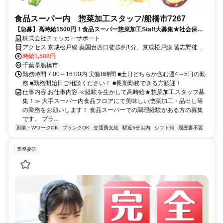
食品スーパー内 惣菜加工スタッフ/船橋市7267
【急募】高時給1500円！食品スーパー惣菜加工Staff大募集★社会保険
完備♪
株式会社チェッカーサポート
アクセス 京成松戸線 薬園台西口徒歩約1分、京成松戸線 習志野徒歩
約10分、京成松戸線 前原東口徒歩約18分
時給1,500円
千葉県船橋市
勤務時間 7:00～16:00内 実働8時間 ■土日どちらか含む週4～5日の勤
務 ■勤務開始日ご相談ください！ ■長期勤務できる方歓迎！
仕事内容 お仕事内容 ≪経験を生かして高時給★惣菜加工スタッフ募
集！≫ 大手スーパー内食品フロアにて美味しい惣菜加工・品出し等
の業務をお願いします！ 食品スーパーでの調理経験がある方の募集
です。 ブラ...
副業・WワークOK
ブランクOK
交通費支給
駅近5分以内
シフト制
履歴書不要
業務委託