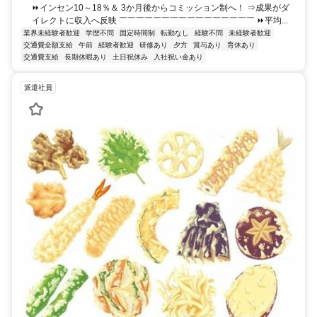
⏩インセン10～18％＆ 3か月後からコミッション制へ！ ⇒成果がダ
イレクトに収入へ反映 ￣￣￣￣￣￣￣￣￣￣￣￣￣￣￣￣ ⏩平均...
業界未経験者歓迎
学歴不問
固定時間制
転勤なし
経験不問
未経験者歓迎
交通費全額支給
午前
経験者歓迎
研修あり
夕方
賞与あり
育休あり
交通費支給
長期休暇あり
土日祝休み
入社祝い金あり
派遣社員