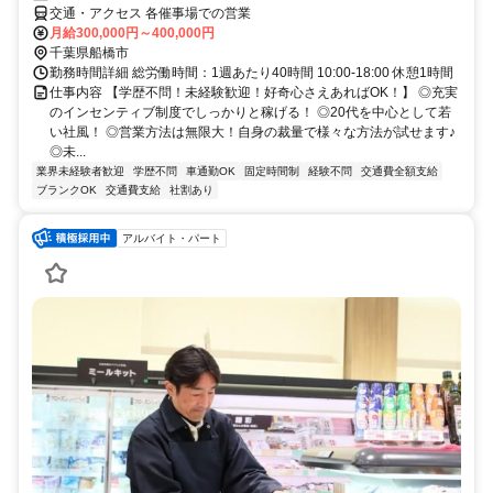
交通・アクセス 各催事場での営業
月給300,000円～400,000円
千葉県船橋市
勤務時間詳細 総労働時間：1週あたり40時間 10:00-18:00 休憩1時間
仕事内容 【学歴不問！未経験歓迎！好奇心さえあればOK！】 ◎充実
のインセンティブ制度でしっかりと稼げる！ ◎20代を中心として若
い社風！ ◎営業方法は無限大！自身の裁量で様々な方法が試せます♪
◎未...
業界未経験者歓迎
学歴不問
車通勤OK
固定時間制
経験不問
交通費全額支給
ブランクOK
交通費支給
社割あり
アルバイト・パート