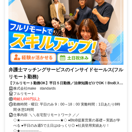
弁護士マッチングサービスのインサイドセールス(フル
リモート勤務)
【フルリモート勤務OK】平日５日勤務／法律知識ゼロでOK！BtoBスキ
ルが身につく営業職
株式会社make standards
フルリモート
時給1,600円以上
勤務時間・曜日: 平日のみ 9：00～18：00 実働時間：1日あたり8時
間 休憩1時間
仕事内容: ＼＼在宅型リモートワーク ／／
◇★───────────────★◇ ●BtoB提案営業の基礎～実践が学
べる ●平日のみ週5で土日はゆっくり◎ ●社員登用実績あり！
◇★───────...