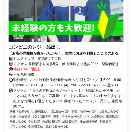
コンビニのレジ・品出し
「お店の雰囲気が良かったから！」実際にお店を利用したことのある方
からもご応募頂いています♪募集シフトの中からまずは好きな時間をお選
ミニストップ 前原西6丁目店
びください☆
アクセス 前原駅より徒歩5分、飯山満駅より徒歩20分、薬園台駅より
徒歩21分 ★その他のアクセス可能駅/津田沼駅、新津田沼駅 ★前原西
時給1,140円以上
八丁目バス停スグ
千葉県船橋市
勤務時間 シフト制勤務 勤務時間備考 ＼短期もOK！／ [1]6:00～9:00
[2]9:00～13:00 [3]13:00～17:00 [4]17:00～22:00 [5]22:00～翌6:00...
タイトル 「お店の雰囲気が良かったから！」実際にお店を利用した
ことのある方からもご応募頂いています♪募集シフトの中からまずは
好きな時間をお選びください☆ 職種 コンビニのレジ・品出し 雇用形
態 ア...
扶養内勤務OK
社員登用あり
週1日からOK
副業・WワークOK
土日祝のみOK
主婦・主夫歓迎
60代も応募可
長期
フリーター歓迎
バイク通勤OK
車通勤OK
平日のみOK
学生歓迎
未経験者歓迎
経験者歓迎
社会保険完備
制服貸与
ブランクOK
交通費支給
週2・3日からOK