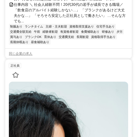
仕事内容 ＼ 社会人経験不問！20代30代の若手が成長できる職場／
「飲食店のアルバイト経験しかない…」 「ブランクがあるけど大丈
夫かな…」 「そろそろ安定した正社員として働きたい」 …そんな方
でも...
制服あり
ランチタイム
主婦・主夫歓迎
資格取得支援あり
住宅手当あり
交通費全額支給
午前
経験者歓迎
有資格者歓迎
食費補助あり
研修あり
夕方
賞与あり
ブランクOK
育休あり
交通費支給
長期歓迎
資格取得手当あり
長期休暇あり
昼食補助あり
同じ企業の求人
正社員