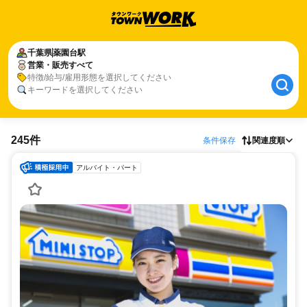
千葉県
薬園台駅
営業・販売すべて
特徴/給与/雇用形態を選択してください
キーワードを選択してください
245件
条件保存
関連度順
アルバイト・パート