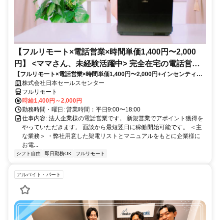
【フルリモート×電話営業×時間単価1,400円〜2,000
円】 <ママさん、未経験活躍中> 完全在宅の電話営業
【フルリモート×電話営業×時間単価1,400円〜2,000円+インセンティブ
で家庭と仕事の両立を実現
あり】 ＜ママさん、未経験活躍中＞ 完全在宅の電話営業で家庭と仕事の
株式会社日本セールスセンター
両立を実現
フルリモート
時給1,400円～2,000円
勤務時間・曜日: 営業時間：平日9:00〜18:00
仕事内容: 法人企業様の電話営業です。 新規営業でアポイント獲得を
やっていただきます。 面談から最短翌日に稼働開始可能です。 ＜主
な業務＞ ・弊社用意した架電リストとマニュアルをもとに企業様に
お電...
シフト自由
即日勤務OK
フルリモート
アルバイト・パート