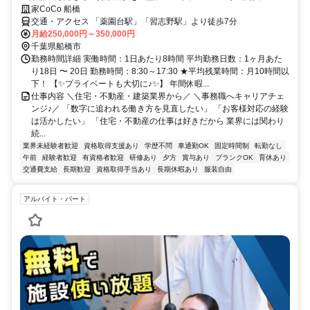
家CoCo 船橋
交通・アクセス 「薬園台駅」「習志野駅」より徒歩7分
月給250,000円～350,000円
千葉県船橋市
勤務時間詳細 実働時間：1日あたり8時間 平均勤務日数：1ヶ月あた
り18日 〜 20日 勤務時間：8:30～17:30 ★平均残業時間：月10時間以
下！ 【✨プライベートも大切に♪✨】 年間休暇...
仕事内容 ＼住宅・不動産・建築業界から／ ＼事務職へキャリアチェ
ンジ♪／ 「数字に追われる働き方を見直したい」 「お客様対応の経験
は活かしたい」 「住宅・不動産の仕事は好きだから 業界には関わり
続...
業界未経験者歓迎
資格取得支援あり
学歴不問
車通勤OK
固定時間制
転勤なし
午前
経験者歓迎
有資格者歓迎
研修あり
夕方
賞与あり
ブランクOK
育休あり
交通費支給
長期歓迎
資格取得手当あり
長期休暇あり
服装自由
アルバイト・パート