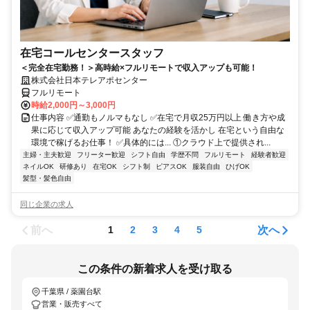
在宅コールセンタースタッフ
＜完全在宅勤務！＞高時給×フルリモートで収入アップも可能！
株式会社日本テレアポセンター
フルリモート
時給2,000円～3,000円
仕事内容 ✅通勤もノルマもなし ✅在宅で月収25万円以上 働き方や成
果に応じて収入アップ可能 あなたの経験を活かし 在宅という自由な
環境で稼げるお仕事！ ✅具体的には... ①クラウド上で提供され...
主婦・主夫歓迎
フリーター歓迎
シフト自由
学歴不問
フルリモート
経験者歓迎
ネイルOK
研修あり
在宅OK
シフト制
ピアスOK
服装自由
ひげOK
髪型・髪色自由
同じ企業の求人
前へ
次へ
1
2
3
4
5
この条件の新着求人を受け取る
千葉県 / 薬園台駅
営業・販売すべて