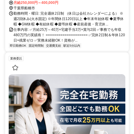
月給250,000円～400,000円
千葉県船橋市
勤務時間・曜日: 完全週休2日制 （休日は会社カレンダーによる） ※
週2回休み(火水固定) ※年間休日120日以上 ◆年末年始休暇 ◆夏季休
暇 ◆GW休暇 ◆有給休暇 ◆慶弔休暇 ◆産前産後・育児休...
仕事内容: ✅月給25万～40万×宅建手当3万×賞与2回 ✅事務でも年収
480万円の実績有！ ==================== ✅完休2日制＆年休120
日×残業ゼロ ✅実務未経験OK！資格が...
即日勤務OK
固定時間制
交通費支給
駅近5分以内
業務委託