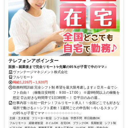
テレフォンアポインター
面接～就業後まで完全リモート✨先輩の95％が子育て中のママ♫
ヴァンテージマネジメント株式会社
フルリモート
時給1,226円～1,920円
勤務時間詳細 完全シフト制 希望を最大限考慮します♫ ⏰月～金でシ
フト自由！ （稼働目安時間： 9:00～17:00 ） ※週9時間以上の稼働を
想定 ⏰お好きな時間帯で1日3時間～！ ⏰平日のみの週...
仕事内容 ✨出社一切ナシ！フルリモート求人！ ✨全国どこでも好きな
場所で働ける♫ ✨シフト柔軟！1週間ごとの申告制 ✨今いるスタッフ
の95％が子育てママ ༶ ༶ ༶ ༶ ༶ ༶ ༶ ༶ ༶ ༶ ༶ ༶...
主婦・主夫歓迎
フリーター歓迎
シフト自由
学歴不問
即日勤務OK
フルリモート
経験者歓迎
ネイルOK
在宅OK
ブランクOK
長期歓迎
シフト制
ピアスOK
服装自由
履歴書不要
友達と応募OK
ひげOK
髪型・髪色自由