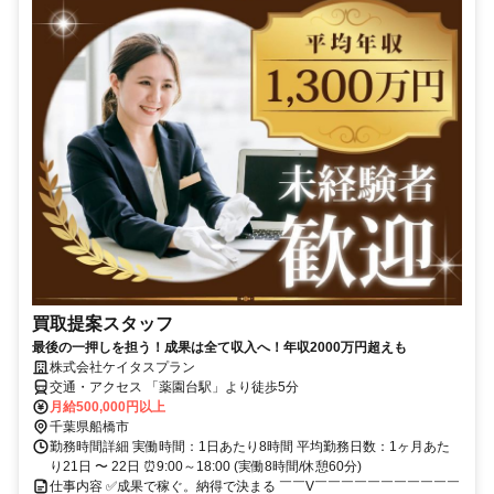
買取提案スタッフ
最後の一押しを担う！成果は全て収入へ！年収2000万円超えも
株式会社ケイタスプラン
交通・アクセス 「薬園台駅」より徒歩5分
月給500,000円以上
千葉県船橋市
勤務時間詳細 実働時間：1日あたり8時間 平均勤務日数：1ヶ月あた
り21日 〜 22日 ⏰9:00～18:00 (実働8時間/休憩60分)
仕事内容 ✅成果で稼ぐ。納得で決まる ￣￣V￣￣￣￣￣￣￣￣￣￣￣