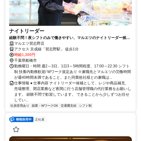
ナイトリーダー
経験不問！夜シフトのみで働きやすい、マルエツのナイトリーダー候補
（パート・アルバイト）求人
マルエツ習志野店
アクセス 京成線「習志野駅」 徒歩1分
時給1,300円
千葉県船橋市
勤務曜日・時間 週2～3日、1日3～5時間程度、17:00～22:30 シフト
制 扶養内勤務歓迎/ Wワーク規定あり ※兼職先とマルエツの労働時間
が週40時間未満であること。また同業他社様との兼職は...
仕事情報 ● 仕事内容 ナイトリーダー候補として、レジや商品補充、
売場整理、閉店業務など夜間に行う店舗管理職の代行業務をお願いし
ます。 経験不問で歓迎しています。 できることから少しずつお任せ
してい...
社員登用あり
副業・WワークOK
交通費支給
シフト制
正社員