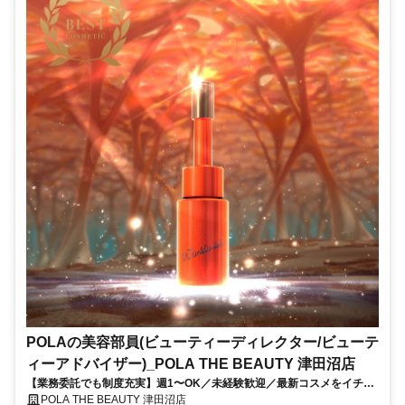
POLAの美容部員(ビューティーディレクター/ビューテ
ィーアドバイザー)_POLA THE BEAUTY 津田沼店
【業務委託でも制度充実】週1〜OK／未経験歓迎／最新コスメをイチ早
くお試し♪お客様も自分もキレイに／Wワーク・副業
POLA THE BEAUTY 津田沼店