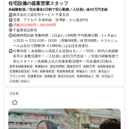
住宅設備の提案営業スタッフ
未経験歓迎／完全週休2日制で安心勤務／入社祝い金50万円支給
株式会社三栄住宅サービス 千葉支店
交通・アクセス 京成本線「谷津駅」から徒歩5分
月給253,000円～300,000円
千葉県習志野市
勤務時間詳細 実働時間：1日あたり8時間 平均勤務日数：1ヶ月あた
り20日 〜 22日 9:00～18:00 （実働8時間／休憩1時間） ※スケジュ
ールは自分で調整OK ※19時頃にはほぼ全員退社...
仕事内容 ＼未経験から高収入を目指せる✨／ ✅20代～30代の未経験
若手が 多数活躍中！ ✅入社祝い金50万円支給！ ✅充実の研修制度で
安心スタート ✅未経験入社の先輩多数活躍中 ✅完全週休2日制＆...
業界未経験者歓迎
車通勤OK
固定時間制
職場見学可
経験不問
未経験者歓迎
交通費全額支給
午前
経験者歓迎
有資格者歓迎
研修あり
夕方
賞与あり
ブランクOK
交通費支給
長期歓迎
駅近5分以内
長期休暇あり
寮・社宅あり
入社祝い金あり
正社員