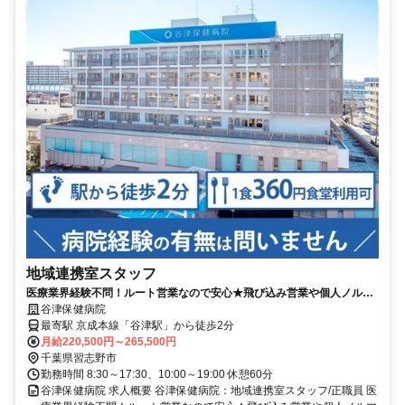
地域連携室スタッフ
医療業界経験不問！ルート営業なので安心★飛び込み営業や個人ノルマ
は一切ナシ◆駅チカ徒歩2分です◎1食360円で食堂あり◇【習志野市・
谷津保健病院
谷津駅・病院・地域連携室スタッフ・正職員】
最寄駅 京成本線「谷津駅」から徒歩2分
月給220,500円～265,500円
千葉県習志野市
勤務時間 8:30～17:30、10:00～19:00 休憩60分
谷津保健病院 求人概要 谷津保健病院：地域連携室スタッフ/正職員 医