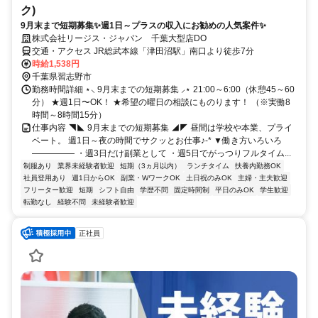
ク)
9月末まで短期募集✨週1日～プラスの収入にお勧めの人気案件✨
株式会社リージス・ジャパン 千葉大型店DO
交通・アクセス JR総武本線「津田沼駅」南口より徒歩7分
時給1,538円
千葉県習志野市
勤務時間詳細 ⋆⸜ 9月末までの短期募集 ⸝⋆ 21:00～6:00（休憩45～60
分） ★週1日〜OK！ ★希望の曜日の相談にものります！ （※実働8
時間～8時間15分）
仕事内容 ◥◣ 9月末までの短期募集 ◢◤ 昼間は学校や本業、プライ
ベート。 週1日～夜の時間でサクッとお仕事♪-* ▼働き方いろいろ
――――― ・週3日だけ副業として ・週5日でがっつりフルタイム...
制服あり
業界未経験者歓迎
短期（3ヵ月以内）
ランチタイム
扶養内勤務OK
社員登用あり
週1日からOK
副業・WワークOK
土日祝のみOK
主婦・主夫歓迎
フリーター歓迎
短期
シフト自由
学歴不問
固定時間制
平日のみOK
学生歓迎
転勤なし
経験不問
未経験者歓迎
正社員