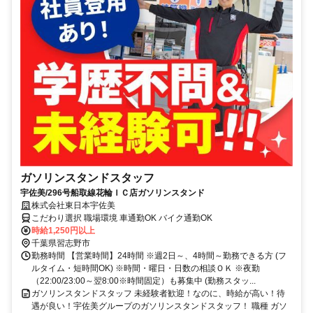
ガソリンスタンドスタッフ
宇佐美/296号船取線花輪ＩＣ店ガソリンスタンド
株式会社東日本宇佐美
こだわり選択 職場環境 車通勤OK バイク通勤OK
時給1,250円以上
千葉県習志野市
勤務時間 【営業時間】24時間 ※週2日～、4時間～勤務できる方 (フ
ルタイム・短時間OK) ※時間・曜日・日数の相談ＯＫ ※夜勤
（22:00/23:00～翌8:00※時間固定）も募集中 (勤務スタッ...
ガソリンスタンドスタッフ 未経験者歓迎！なのに、時給が高い！待
遇が良い！宇佐美グループのガソリンスタンドスタッフ！ 職種 ガソ