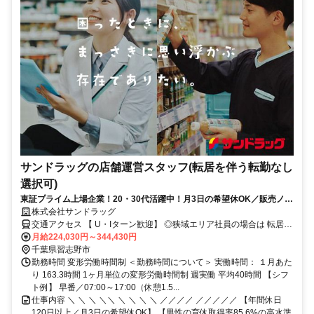
サンドラッグの店舗運営スタッフ(転居を伴う転勤なし
選択可)
東証プライム上場企業！20・30代活躍中！月3日の希望休OK／販売ノル
マなし／年収例32歳SV816万円／販促企画～商品管理など店舗運営がメ
株式会社サンドラッグ
インの仕事
交通アクセス 【 U・Iターン歓迎】 ◎狭域エリア社員の場合は 転居を
伴う転勤はありません。 ◎マイカー通勤OK
月給224,030円～344,430円
千葉県習志野市
勤務時間 変形労働時間制 ＜勤務時間について＞ 実働時間： １月あた
り 163.3時間 1ヶ月単位の変形労働時間制 週実働 平均40時間 【シフ
ト例】 早番／07:00～17:00（休憩1.5...
仕事内容 ＼ ＼ ＼ ＼＼ ＼ ＼ ＼ ＼ ／／／／ ／／／／／ 【年間休日
120日以上／月3日の希望休OK】 【男性の育休取得率85.6%の高水準