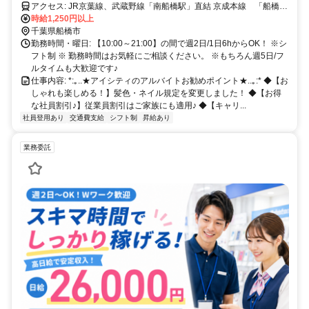
合同会社
アクセス: JR京葉線、武蔵野線「南船橋駅」直結 京成本線 「船橋競
馬場駅」徒歩15分
時給1,250円以上
千葉県船橋市
勤務時間・曜日: 【10:00～21:00】の間で週2日/1日6hからOK！ ※シ
フト制 ※ 勤務時間はお気軽にご相談ください。 ※もちろん週5日/フ
ルタイムも大歓迎です♪
仕事内容: *:｡..★アイシティのアルバイトお勧めポイント★..｡:* ◆【お
しゃれも楽しめる！】髪色・ネイル規定を変更しました！ ◆【お得
な社員割引♪】従業員割引はご家族にも適用♪ ◆【キャリ...
社員登用あり
交通費支給
シフト制
昇給あり
業務委託