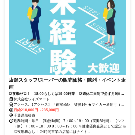
店舗スタッフ/スーパーの販売価格・陳列・イベント企
画
◎夜勤ゼロ！ 18:00もしくは19:00終業 ◎週休二日制で必ず月9日休
み 年間休日116日◎アイデアを売り場づくりに活かせる裁量の大きな
株式会社ワイズマート
仕事！
アクセス: 【アクセス】 「南船橋駅」徒歩1分 ★マイカー通勤可（駐
車場完備） ★勤務地は希望を考慮／ご自宅の最寄駅から1時間以内へ
月給210,000円～235,000円
配属予定 【千葉の店舗】 千葉県千葉市 5店舗 千葉県船橋市 9店舗 千
千葉県船橋市
葉県浦安市 3店舗 千葉県市川市 6店舗 千葉県習志野市 2店舗 千葉県
勤務時間・曜日: 【勤務時間】 7：00～19：00（実働8時間） 【シフ
八千代市 1店舗
ト例】 7：00～18：00 8：00～19：00 ※健康優良企業として認定 ※
深夜勤務なし！ 24時間営業の店舗にはナイト...