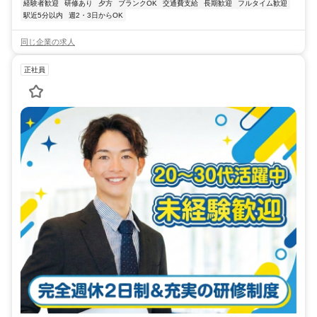
経験者歓迎
研修あり
夕方
ブランクOK
交通費支給
長期歓迎
フルタイム歓迎
駅近5分以内
週2・3日からOK
同じ企業の求人
正社員