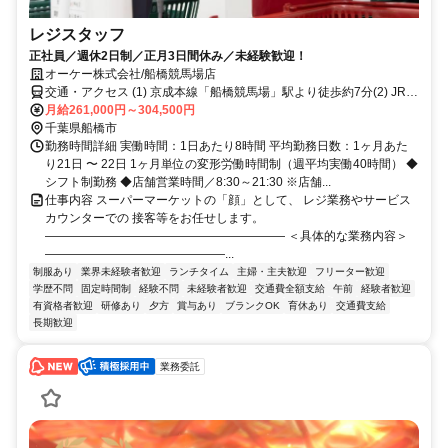
レジスタッフ
正社員／週休2日制／正月3日間休み／未経験歓迎！
オーケー株式会社/船橋競馬場店
交通・アクセス (1) 京成本線「船橋競馬場」駅より徒歩約7分(2) JR京
葉線「南船橋」駅より徒歩約12分
月給261,000円～304,500円
千葉県船橋市
勤務時間詳細 実働時間：1日あたり8時間 平均勤務日数：1ヶ月あた
り21日 〜 22日 1ヶ月単位の変形労働時間制（週平均実働40時間） ◆
シフト制勤務 ◆店舗営業時間／8:30～21:30 ※店舗...
仕事内容 スーパーマーケットの「顔」として、 レジ業務やサービス
カウンターでの 接客等をお任せします。
―――――――――――――――――――― ＜具体的な業務内容＞
―――――――――――――――...
制服あり
業界未経験者歓迎
ランチタイム
主婦・主夫歓迎
フリーター歓迎
学歴不問
固定時間制
経験不問
未経験者歓迎
交通費全額支給
午前
経験者歓迎
有資格者歓迎
研修あり
夕方
賞与あり
ブランクOK
育休あり
交通費支給
長期歓迎
業務委託