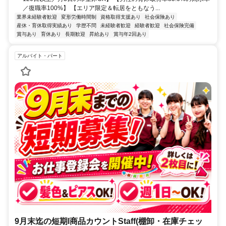
／復職率100%】 【エリア限定＆転居をともなう...
業界未経験者歓迎
変形労働時間制
資格取得支援あり
社会保険あり
産休・育休取得実績あり
学歴不問
未経験者歓迎
経験者歓迎
社会保険完備
賞与あり
育休あり
長期歓迎
昇給あり
賞与年2回あり
アルバイト・パート
9月末迄の短期l商品カウントStaff(棚卸・在庫チェッ