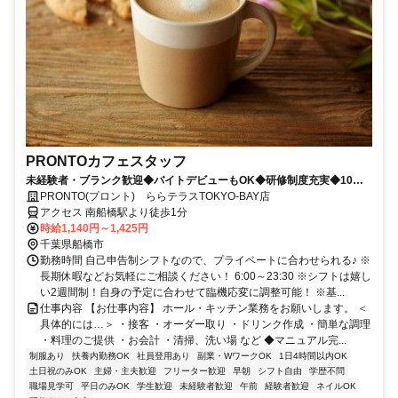
PRONTOカフェスタッフ
未経験者・ブランク歓迎◆バイトデビューもOK◆研修制度充実◆10～
40代の幅広い年代活躍中
PRONTO(プロント) ららテラスTOKYO-BAY店
アクセス 南船橋駅より徒歩1分
時給1,140円～1,425円
千葉県船橋市
勤務時間 自己申告制シフトなので、プライベートに合わせられる♪ ※
長期休暇などお気軽にご相談ください！ 6:00～23:30 ※シフトは嬉し
い2週間制！自身の予定に合わせて臨機応変に調整可能！ ※基...
仕事内容 【お仕事内容】 ホール・キッチン業務をお願いします。 ＜
具体的には…＞ ・接客 ・オーダー取り ・ドリンク作成 ・簡単な調理
・料理のご提供 ・お会計 ・清掃、洗い場 など ◆マニュアル完...
制服あり
扶養内勤務OK
社員登用あり
副業・WワークOK
1日4時間以内OK
土日祝のみOK
主婦・主夫歓迎
フリーター歓迎
早朝
シフト自由
学歴不問
職場見学可
平日のみOK
学生歓迎
未経験者歓迎
午前
経験者歓迎
ネイルOK