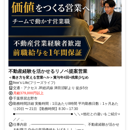
不動産経験を活かせるリノベ提案営業
＜働き方を変える営業へ✨＞賞与年4回×残業少なめ
free’s Life(フリーズライフ)
交通・アクセス JR総武線 津田沼駅より 徒歩5分
月給379,000円以上
千葉県習志野市
勤務時間詳細 実働時間：1日あたり8時間 平均勤務日数：1ヶ月あた
り20日 〜 21日 【勤務時間】8:30～17:30
■━━━━━━━━━━━━━━━━■ ＼＼⭐他社との違いをご紹介⭐
／／ ...
仕事内容 ╭━━━━━━━━━━━━━━━╮ 不動産経験が活かせ
る転職で 自分の市場価値を上げる！！ ╰━ｖ