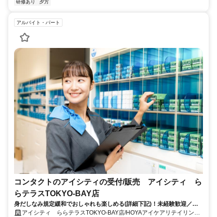
研修あり
夕方
アルバイト・パート
コンタクトのアイシティの受付/販売 アイシティ ら
らテラスTOKYO-BAY店
身だしなみ規定緩和でおしゃれも楽しめる(詳細下記)！未経験歓迎／副
業・WワークOK／ブランクOK／従業員割引 ／待遇充実／昇給あり
アイシティ ららテラスTOKYO-BAY店/HOYAアイケアリテイリング