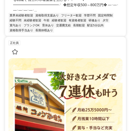
━━━━━━━━━━━━━╯ ❖想定年収500～800万円❖ ―･―･
―･―･―･―･...
業界未経験者歓迎
資格取得支援あり
フリーター歓迎
学歴不問
固定時間制
経験不問
未経験者歓迎
午前
経験者歓迎
有資格者歓迎
研修あり
夕方
賞与あり
ブランクOK
育休あり
交通費支給
長期歓迎
駅近5分以内
資格取得手当あり
長期休暇あり
正社員