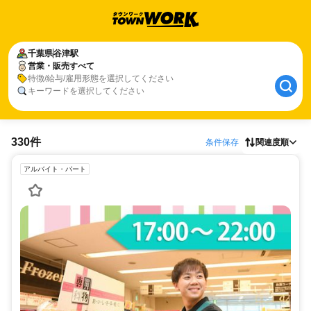
千葉県
谷津駅
営業・販売すべて
特徴/給与/雇用形態を選択してください
キーワードを選択してください
330件
条件保存
関連度順
アルバイト・パート