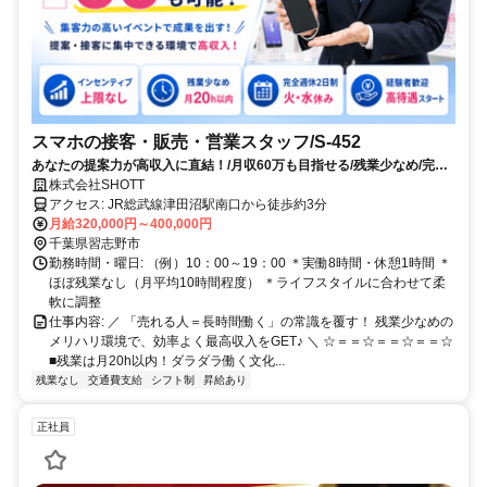
スマホの接客・販売・営業スタッフ/S-452
あなたの提案力が高収入に直結！/月収60万も目指せる/残業少なめ/完全
週休2日
株式会社SHOTT
アクセス: JR総武線津田沼駅南口から徒歩約3分
月給320,000円～400,000円
千葉県習志野市
勤務時間・曜日: （例）10：00～19：00 ＊実働8時間・休憩1時間 ＊
ほぼ残業なし（月平均10時間程度） ＊ライフスタイルに合わせて柔
軟に調整
仕事内容: ／ 「売れる人＝長時間働く」の常識を覆す！ 残業少なめの
メリハリ環境で、効率よく最高収入をGET♪ ＼ ☆＝＝☆＝＝☆＝＝☆
■残業は月20h以内！ダラダラ働く文化...
残業なし
交通費支給
シフト制
昇給あり
正社員