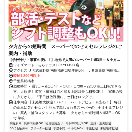
夕方からの短時間 スーパーでのセミセルフレジのご
案内・補助
【学校帰り・家事の後に！】地元で人気のスーパー！週3日～＆夕方か
らの短時間！従業員割引あり
ワイズマート ららテラスTOKYO-BAY店
アクセス ＪＲ武蔵野線 南船橋南口徒歩約6分、ＪＲ京葉線 南船橋南
口徒歩約6分、京成本線 船橋競馬場南口徒歩約20分 JR京葉線「南船
時給1,200円以上
橋駅」直結！
千葉県船橋市
勤務時間 ＜週3日～＆1日4ｈ～OK!!＞ 17:00～22:00 ※土日祝できる
方、大歓迎！ 時間・曜日は応相談＆上記以外も相談OK！ 「家事の後
に夕方から」 「平日は放課後に、土日はロングで」...
仕事内容 【未経験大歓迎！バイト・パートデビューも安心！】 毎日
の食卓に欠かせない！地元で親しまれるスーパーの「セミセルフレジ
のご案内・補助スタッフ」大募集！ 夕方からの短時間＆週3日～OK
で 学校...
制服あり
扶養内勤務OK
社員登用あり
1日4時間以内OK
主婦・主夫歓迎
60代も応募可
フリーター歓迎
学歴不問
平日のみOK
学生歓迎
未経験者歓迎