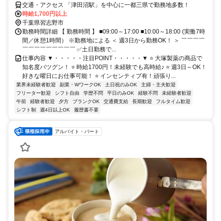
交通・アクセス 「津田沼駅」を中心に一都三県で勤務地多数！
時給1,700円以上
千葉県習志野市
勤務時間詳細 【 勤務時間 】 ■09:00～17:00 ■10:00～18:00 (実働7時
間／休憩1時間） ※勤務地による ＜ 週3日から勤務OK！ ＞ ￣￣￣￣
￣￣￣￣￣￣￣￣￣ ✅土日勤務で...
仕事内容 ▼・・・・・注目POINT・・・・・▼ ⭐ 大塚製薬の商品で
知名度バツグン！ ⭐ 時給1700円！未経験でも高時給♪ ⭐ 週3日～OK！
好きな曜日にお仕事可能！ ⭐ インセンティブ有！頑張り...
業界未経験者歓迎
副業・WワークOK
土日祝のみOK
主婦・主夫歓迎
フリーター歓迎
シフト自由
学歴不問
平日のみOK
経験不問
未経験者歓迎
午前
経験者歓迎
夕方
ブランクOK
交通費支給
長期歓迎
フルタイム歓迎
シフト制
週4日以上OK
履歴書不要
アルバイト・パート