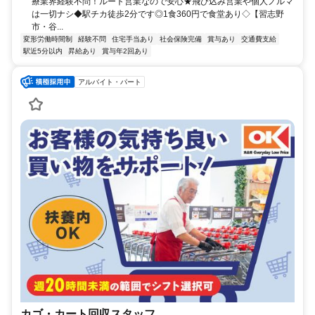
療業界経験不問！ルート営業なので安心★飛び込み営業や個人ノルマ
は一切ナシ◆駅チカ徒歩2分です◎1食360円で食堂あり◇【習志野
市・谷...
変形労働時間制
経験不問
住宅手当あり
社会保険完備
賞与あり
交通費支給
駅近5分以内
昇給あり
賞与年2回あり
アルバイト・パート
カゴ・カート回収スタッフ