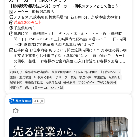
【船橋競馬場駅 徒歩7分】カゴ・カート回収スタッフとして働こう！健
康維持にもつながる♪
オーケー 船橋競馬場店
アクセス 京成本線 船橋競馬場南口徒歩約8分、京成本線 大神宮下徒
歩約13分、ＪＲ武蔵野線 南船橋北口徒歩約14分 船橋競馬場駅 徒歩7
時給1,200円以上
分 / 南船橋駅 徒歩約12分＊自転車通勤OK
千葉県船橋市
勤務時間 ・勤務曜日：月・火・水・木・金・土・日・祝 ・勤務時
間： [1] 12:45～21:45 ※上記時間内で応相談 ※週2～5日、1日2時間
～OK ※週20時間未満 ※店舗の募集状況によって...
仕事内容 お仕事内容 あっという間に退勤時間に！？ お客様の買い物
を支える重要なお仕事です◎ ＜具体的には＞ ・買い物かご、カート
の回収・整理 ・お客様のご案内業務 出入口付近でお客様をお迎えし
な...
制服あり
業界未経験者歓迎
扶養内勤務OK
1日4時間以内OK
土日祝のみOK
主婦・主夫歓迎
60代も応募可
フリーター歓迎
学歴不問
学生歓迎
転勤なし
経験不問
未経験者歓迎
経験者歓迎
研修あり
ブランクOK
70代も応募可
長期歓迎
週2・3日からOK
シフト制
正社員