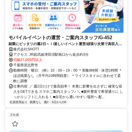
モバイルイベントの運営・ご案内スタッフ/G-452
副業にピッタリの週2日～！/楽しいイベント運営/頑張り次第で高収入も
可能
株式会社SHOTT
アクセス: JR総武線津田沼駅南口から徒歩約3分
日給27,000円以上
千葉県習志野市
勤務時間・曜日: （例）10：00～19：00 ＊実働8時間・休憩1時間 ＊
ほぼ残業なし（月平均10時間程度） ＊ライフスタイルに合わせて柔
軟に調整
仕事内容: ／ 週2日だけで最高効率！ 本業に影響を出さずに 確実な収
入をGETできる スマホご案内スタッフ♪ ＼ ■案件豊富で希望通りに し
っかりシフトに入れる！ ■自宅から通いやすい場所へ 配...
社員登用あり
残業なし
週2・3日からOK
正社員