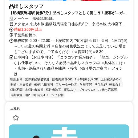
品出しスタッフ
【船橋競馬場駅 徒歩7分】品出しスタッフとして働こう！接客がニガテ
でも安心のシンプル作業！
オーケー 船橋競馬場店
アクセス 京成本線 船橋競馬場南口徒歩約8分、京成本線 大神宮下徒
歩約13分、ＪＲ武蔵野線 南船橋北口徒歩約14分 船橋競馬場駅 徒歩7
時給1,200円以上
分 / 南船橋駅 徒歩約12分＊自転車通勤OK
千葉県船橋市
勤務時間 6:00～22:00 ※上記時間内で応相談 ※週2～5日、1日2時間
～OK ※週20時間未満 ※店舗の募集状況によって充足している 場合
もございますので、ご了承ください ≪営業時間≫8:30...
仕事内容 【お仕事内容】 「コツコツ作業が好き」 「簡単、シンプル
なお仕事がいい」 そんな方必見の品出しスタッフ◎ ＜具体的には＞
・店舗へ納品された商品を陳列 ・接客（売り場のご案内） メイン
は...
制服あり
業界未経験者歓迎
扶養内勤務OK
1日4時間以内OK
土日祝のみOK
主婦・主夫歓迎
60代も応募可
フリーター歓迎
学歴不問
学生歓迎
転勤なし
経験不問
未経験者歓迎
経験者歓迎
研修あり
ブランクOK
70代も応募可
長期歓迎
週2・3日からOK
シフト制
正社員