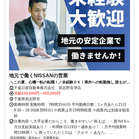
地元で働くNISSANの営業
.＼この夏、心機一転の転職！／未経験ＯＫ！県外への転勤無し 誰もが知
る安心な会社！賞与4.6か月支給！（昨年度実績）
千葉日産自動車株式会社 習志野谷津店
月給240,000円～450,000円
千葉県習志野市
勤務時間 実働時間：7時間35分/日 平均勤務日数：1ヶ月あたり21日
9:30～18:30(休憩85分) ※残業は月15時間程度 ※残業代は別途全額支
給
仕事内容 ＼大手企業だからこそ、働きやすい／ 例えば… ・賞与4.6ヶ
月分支給実績あり！ ・年間休日119日＊連休あり！ ・月平均残業時
間15時間！ ＼ 買っていただくのは 「クルマ ＜ あなた」 ...
固定時間制
賞与あり
交通費支給