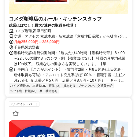
コメダ珈琲店のホール・キッチンスタッフ
残業ほぼなし！最大7連休の取得を推奨！
コメダ珈琲店 津田沼店
交通・アクセス 京成本線・新京成線「京成津田沼駅」から徒歩7分、
JR中央総武線「津田沼駅」から徒歩12分
月給255,000円～285,000円
千葉県習志野市
勤務時間詳細 総労働時間：1週あたり40時間 【勤務時間帯】 6：00
～22：00の間で8ｈのシフト制 【残業ほぼなし】 社員の月平均残業
は10h以下。 残業なしの働き方を実現しています。 【単...
仕事内容 【ここがポイント】 ・賞与年2回 ・月8日休み(土日休み・
連休取得も可能) ・アルバイト充足率ほぼ100％ ・役職手当（主任／
月2万円、副店長／月5万円、店長／月8万円～10万円） ・キャリ...
バイク通勤OK
車通勤OK
研修あり
賞与あり
ブランクOK
交通費支給
シフト制
社割あり
寮・社宅あり
アルバイト・パート