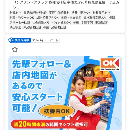
リンスタンドスタッフ 職種名補足 宇佐美/296号船取線花輪ＩＣ店ガ
ソ...
制服あり
業界未経験者歓迎
変形労働時間制
扶養内勤務OK
社員登用あり
副業・WワークOK
1日4時間以内OK
主婦・主夫歓迎
資格取得支援あり
長期
フリーター歓迎
社会保険あり
バイク通勤OK
午後
学歴不問
車通勤OK
学生歓迎
未経験者歓迎
午前
経験者歓迎
アルバイト・パート