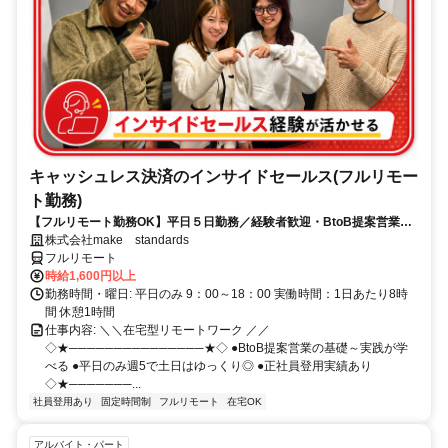
キャッシュレス決済のインサイドセールス(フルリモー
ト勤務)
【フルリモート勤務OK】平日５日勤務／経験者歓迎・BtoB提案営業で
スキルアップ
株式会社make standards
フルリモート
時給1,600円以上
勤務時間・曜日: 平日のみ 9：00～18：00 実働時間：1日あたり8時
間 休憩1時間
仕事内容: ＼＼在宅型リモートワーク ／／
◇★───────────────★◇ ●BtoB提案営業の基礎～実践が学
べる ●平日のみ週5で土日はゆっくり◎ ●正社員登用実績あり
◇★───────...
社員登用あり
固定時間制
フルリモート
在宅OK
アルバイト・パート