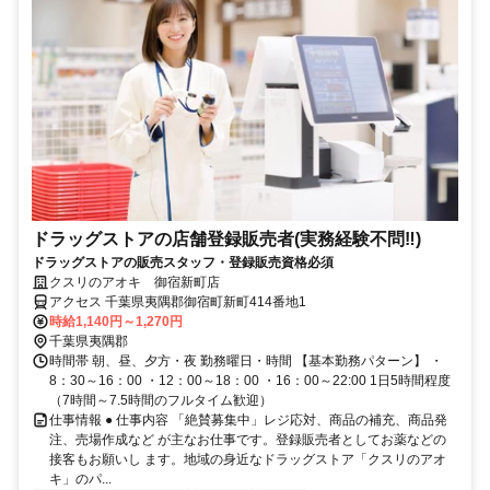
ドラッグストアの店舗登録販売者(実務経験不問‼)
ドラッグストアの販売スタッフ・登録販売資格必須
クスリのアオキ 御宿新町店
アクセス 千葉県夷隅郡御宿町新町414番地1
時給1,140円～1,270円
千葉県夷隅郡
時間帯 朝、昼、夕方・夜 勤務曜日・時間 【基本勤務パターン】 ・
8：30～16：00 ・12：00～18：00 ・16：00～22:00 1日5時間程度
（7時間～7.5時間のフルタイム歓迎）
仕事情報 ● 仕事内容 「絶賛募集中」レジ応対、商品の補充、商品発
注、売場作成など が主なお仕事です。登録販売者としてお薬などの
接客もお願いし ます。地域の身近なドラッグストア「クスリのアオ
キ」のパ...