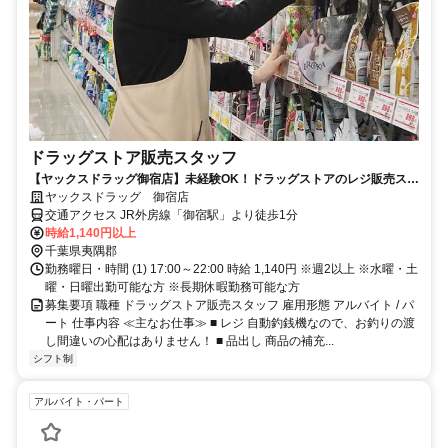
ドラッグストア販売スタッフ
【ヤックスドラッグ御宿店】未経験OK！ドラッグストアのレジ販売スタ
ッフの募集【アルバイト・パート】
ヤックスドラッグ 御宿店
交通アクセス JR外房線「御宿駅」より徒歩1分
時給1,140円以上
千葉県夷隅郡
勤務曜日・時間 (1) 17:00～22:00 時給 1,140円 ※週2以上 ※水曜・土
曜・日曜出勤可能な方 ※長期休暇勤務可能な方
募集要項 職種 ドラッグストア販売スタッフ 雇用形態 アルバイト / パ
ート 仕事内容 ≪主なお仕事≫ ■ レジ 自動釣銭機なので、お釣りの渡
し間違いの心配はありません！ ■ 品出し 商品の補充...
シフト制
アルバイト・パート