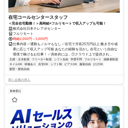
在宅コールセンタースタッフ
＜完全在宅勤務！＞高時給×フルリモートで収入アップも可能！
株式会社日本テレアポセンター
フルリモート
時給2,000円～3,000円
仕事内容 ✅通勤もノルマもなし ✅在宅で月収25万円以上 働き方や成
果に応じて収入アップ可能 あなたの経験を活かし 在宅という自由な
環境で稼げるお仕事！ ✅具体的には... ①クラウド上で提供され...
主婦・主夫歓迎
フリーター歓迎
シフト自由
学歴不問
フルリモート
経験者歓迎
ネイルOK
研修あり
在宅OK
シフト制
ピアスOK
服装自由
ひげOK
髪型・髪色自由
同じ企業の求人
業務委託