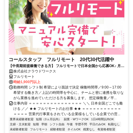
コールスタッフ フルリモート 20代30代活躍中
【中長期前提稼働できる方】 フルリモートで日本全国から応募OK♪ 月稼
働80時間で安定収入！
株式会社クラウドワークス
フルリモート
時給1,900円以上
勤務時間 シフト制 希望により面談で決定 稼働時間帯／9:00～17:00
希望する働き方／上記の時間帯を中心に、チームと密に連携を取りな
がら業務を進めていただける方を募集します。 想定稼働量／平...
仕事内容 ＝＝＝＝＝＝＝＝＝＝＝＝＝＝＝ ＼＼ 日本全国どこでも働
ける ／／ ★★ フルリモートのお仕事 ★★ ＝＝＝＝＝＝＝＝＝＝＝
＝＝＝＝ 営業代行事業をされている企業様をしている企業での営...
業界未経験者歓迎
短期（3ヵ月以内）
副業・WワークOK
1日4時間以内OK
主婦・主夫歓迎
短期
早朝
シフト自由
午後
学歴不問
平日のみOK
転勤なし
未経験者歓迎
フルリモート
経験者歓迎
ネイルOK
残業なし
有資格者歓迎