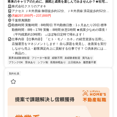
将来のキャリアのために、挑戦と成長を楽しんでみませんか？★社宅制
度・資格取得サポートで長期的に働ける◎
株式会社クスリのアオキ
アクセス ＪＲ外房線 御宿徒歩約12分、ＪＲ外房線 浪花徒歩約52分、
ＪＲ外房線 勝浦出入口1徒歩約89分
月給207,000円～237,000円
千葉県夷隅郡
勤務時間 実働時間：8時間/日 平均勤務日数：1ヶ月あたり20日 標準
勤務時間：8時～17時 実働：8時間 休憩1時間 ★残業少なめの環境！
（平均残業約10時間） →ほぼ毎日定時で帰れます！
仕事内容 【仕事内容】 「ヒト・モノ・カネ」の経営資源を活用し、
店舗運営をマネジメントします！ 自ら課題を発見し、改善策を実行
しながら売上・顧客満足向上に貢献する仕事です？ ◎具体的には…
・商品の...
業界未経験者歓迎
フリーター歓迎
経験不問
未経験者歓迎
賞与あり
ブランクOK
育休あり
シフト制
長期休暇あり
土日祝休み
履歴書不要
契約社員