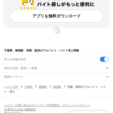
アプリを無料ダウンロード
千葉県、御宿駅、営業・販売のアルバイト・バイト求人情報
求人の詳細を表示
条件を追加・変更して検索
市区町村を追加・変更
関連キーワード
完全在宅ワーク 全国
シール貼り 在宅
現在地周辺
ガチャガチャ
犬カフェ
千葉県
駅を追加・変更
バイトTOP
千葉県
夷隅郡
御宿駅
営業・販売のアルバイト・バイ
千葉県
すべて
ト・求人
千葉市
すべて
職種を追加・変更
JR武蔵野線
中央区
花見川区
稲毛区
若葉区
緑区
美浜区
南流山駅
新松戸駅
新八柱駅
東松戸駅
市川大野駅
船橋法典駅
西船橋駅
飲食・フードサービス
銚子市
市川市
船橋市
館山市
木更津市
松戸市
野田市
茂原市
成田市
佐倉市
東金市
特徴を追加・変更
飲食・フードサービス
すべて
ヘルプ・お問い合わせ
サイトマップ
利用規約・プライバシーポリシー
JR中央・総武線
旭市
習志野市
柏市
勝浦市
市原市
流山市
八千代市
我孫子市
鴨川市
鎌ケ谷市
ホールスタッフ
キッチンスタッフ
皿洗い・洗い場
精肉・鮮魚加工
給食調理
人気
[企業]求人広告の掲載相談
市川駅
本八幡駅
下総中山駅
西船橋駅
船橋駅
東船橋駅
津田沼駅
幕張本郷駅
幕張駅
君津市
富津市
浦安市
四街道市
袖ケ浦市
八街市
印西市
白井市
富里市
南房総市
雇用形態を追加・変更
パン屋（ベーカリー）
フードカウンター販売員
バー（BAR）・バーテンダー