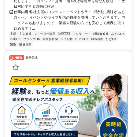
たします。 ・月１シフト提出 ・週4以上稼働が可能な方歓迎！ ・土
日対応できる方特に歓迎！
仕事内容 弊社主催のコンテストイベントやライブ配信に興味がある
方々へ、 イベントやライブ配信の概要を説明していただきます。 マ
ニュアルもありますので、 業界未経験の方でも安心して業務に取り
組めます！...
主婦・主夫歓迎
フリーター歓迎
学歴不問
フルリモート
経験者歓迎
ネイルOK
在宅OK
ブランクOK
完全歩合制
シフト制
ピアスOK
服装自由
ひげOK
髪型・髪色自由
業務委託