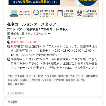
在宅コールセンタースタッフ
アウトバウンド経験歓迎！フルリモート×高収入
株式会社日本テレアポセンター
フルリモート
時給2,000円～3,000円
勤務時間詳細 担当案件やライフスタイルに合わせて、 勤務時間は柔
軟に調整可能です。 【勤務例】 ・9:00～18:00 ・10:00～19:00 ・
12:00～20:00 など 企業の営業時間を中...
仕事内容 ＜アウトバウンドコール経験者歓迎＞ これまで培ってきた
架電スキルや アポイント獲得の経験を、 全国どこからでも活かせる
フルリモートのお仕事です。 担当いただくのは、 法人企業へのアウ
ト...
主婦・主夫歓迎
フリーター歓迎
シフト自由
学歴不問
フルリモート
経験者歓迎
ネイルOK
研修あり
在宅OK
シフト制
ピアスOK
服装自由
ひげOK
髪型・髪色自由
同じ企業の求人
業務委託