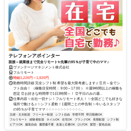
テレフォンアポインター
面接～就業後まで完全リモート✨先輩の95％が子育て中のママ♫
ヴァンテージマネジメント株式会社
フルリモート
時給1,226円～1,920円
勤務時間詳細 完全シフト制 希望を最大限考慮します♫ ⏰月～金でシ
フト自由！ （稼働目安時間： 9:00～17:00 ） ※週9時間以上の稼働を
想定 ⏰お好きな時間帯で1日3時間～！ ⏰平日のみの週...
仕事内容 ✨出社一切ナシ！フルリモート求人！ ✨全国どこでも好きな
場所で働ける♫ ✨シフト柔軟！1週間ごとの申告制 ✨今いるスタッフ
の95％が子育てママ ༶ ༶ ༶ ༶ ༶ ༶ ༶ ༶ ༶ ༶ ༶ ༶...
主婦・主夫歓迎
フリーター歓迎
シフト自由
学歴不問
即日勤務OK
フルリモート
経験者歓迎
ネイルOK
在宅OK
ブランクOK
長期歓迎
シフト制
ピアスOK
服装自由
履歴書不要
友達と応募OK
ひげOK
髪型・髪色自由