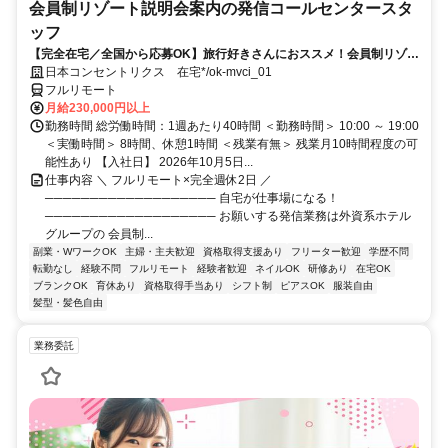
会員制リゾート説明会案内の発信コールセンタースタ
ッフ
【完全在宅／全国から応募OK】旅行好きさんにおススメ！会員制リゾー
トのご案内×テレワーク・リモートワーク◎月収34万円以上も可能！
日本コンセントリクス 在宅*/ok-mvci_01
フルリモート
月給230,000円以上
勤務時間 総労働時間：1週あたり40時間 ＜勤務時間＞ 10:00 ～ 19:00
＜実働時間＞ 8時間、休憩1時間 ＜残業有無＞ 残業月10時間程度の可
能性あり 【入社日】 2026年10月5日...
仕事内容 ＼ フルリモート×完全週休2日 ／
─────────────────── 自宅が仕事場になる！
─────────────────── お願いする発信業務は外資系ホテル
グループの 会員制...
副業・WワークOK
主婦・主夫歓迎
資格取得支援あり
フリーター歓迎
学歴不問
転勤なし
経験不問
フルリモート
経験者歓迎
ネイルOK
研修あり
在宅OK
ブランクOK
育休あり
資格取得手当あり
シフト制
ピアスOK
服装自由
髪型・髪色自由
業務委託