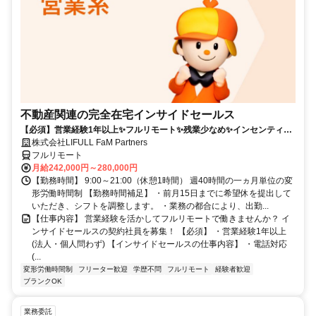
不動産関連の完全在宅インサイドセールス
【必須】営業経験1年以上✨フルリモート✨残業少なめ✨インセンティブ
有
株式会社LIFULL FaM Partners
フルリモート
月給242,000円～280,000円
【勤務時間】 9:00～21:00（休憩1時間） 週40時間の一ヵ月単位の変
形労働時間制 【勤務時間補足】 ・前月15日までに希望休を提出して
いただき、シフトを調整します。 ・業務の都合により、出勤...
【仕事内容】 営業経験を活かしてフルリモートで働きませんか？ イ
ンサイドセールスの契約社員を募集！ 【必須】 ・営業経験1年以上
(法人・個人問わず) 【インサイドセールスの仕事内容】 ・電話対応
(...
変形労働時間制
フリーター歓迎
学歴不問
フルリモート
経験者歓迎
ブランクOK
業務委託