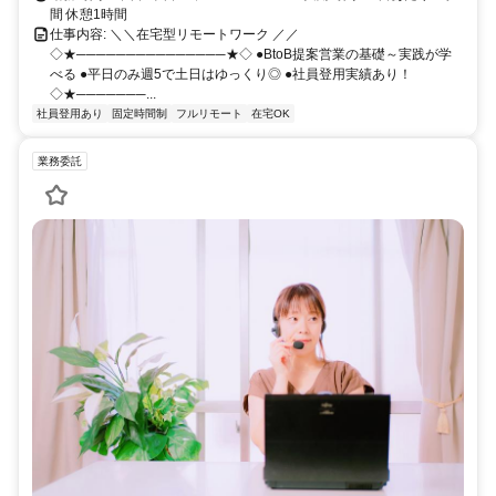
間 休憩1時間
仕事内容: ＼＼在宅型リモートワーク ／／
◇★───────────────★◇ ●BtoB提案営業の基礎～実践が学
べる ●平日のみ週5で土日はゆっくり◎ ●社員登用実績あり！
◇★───────...
社員登用あり
固定時間制
フルリモート
在宅OK
業務委託