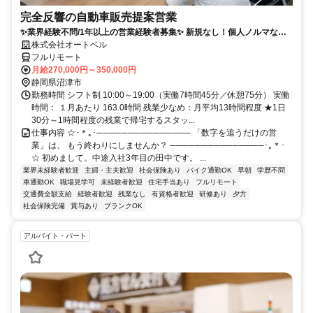
完全反響の自動車販売提案営業
✨業界経験不問/1年以上の営業経験者募集✨ 新規なし！個人ノルマな
し！残業も少なめでプライベートとの両立◎
株式会社オートベル
フルリモート
月給270,000円～350,000円
静岡県沼津市
勤務時間 シフト制 10:00～19:00（実働7時間45分／休憩75分） 実働
時間： １月あたり 163.0時間 残業少なめ：月平均13時間程度 ★1日
30分～1時間程度の残業で帰宅するスタッ...
仕事内容 ☆･＊｡･─────────────── 「数字を追うだけの営
業」は、 もう終わりにしませんか？ ───────────────･｡＊･
☆ 初めまして。中途入社3年目の田中です。 ...
業界未経験者歓迎
主婦・主夫歓迎
社会保険あり
バイク通勤OK
早朝
学歴不問
車通勤OK
職場見学可
未経験者歓迎
住宅手当あり
フルリモート
交通費全額支給
経験者歓迎
残業なし
有資格者歓迎
研修あり
夕方
社会保険完備
賞与あり
ブランクOK
アルバイト・パート