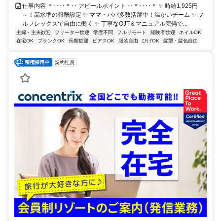
仕事内容 ＊‥‥＊‥ アピールポイント ‥＊‥‥＊ ✨ 時給1,925円
～！高水準の報酬設定 ✨ ママ・パパ多数活躍中！温かいチーム ✨ フ
ルフレックスで自由に働く ✨ 丁寧なOJT＆マニュアル完備で...
主婦・主夫歓迎
フリーター歓迎
学歴不問
フルリモート
経験者歓迎
ネイルOK
在宅OK
ブランクOK
長期歓迎
ピアスOK
服装自由
ひげOK
髪型・髪色自由
契約社員