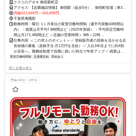
り｜残業月7.8h
クスリのアオキ 御宿新町店
アクセス: 【近隣施設情報】 御宿駅（徒歩5分）、御宿町役場（車3
分）、御宿海岸（車3分） 【近隣学校情報】 国際武道大学（車10
月給221,000円～320,000円
分）
千葉県夷隅郡
勤務時間・曜日: 1ヶ月単位の変形労働時間制（週平均実働40時間以
内） ・残業は月平均7.8時間ほど（2025年実績） ・平均所定労働時
間は月171.4時間ほど ＜店舗の営業時間＞ 9時～22時 ...
仕事内容: ＜この求人のポイント＞ ✅ 登録販売者の資格を活かせる店
長候補の募集（資格手当 月1万円を支給） ✅ 入社3年目までに約4割
が店長へ。職務給制度で役職に就いた時点で年収アップ ✅ 残業は...
変形労働時間制
交通費支給
昇給あり
同じ企業の求人
アルバイト・パート