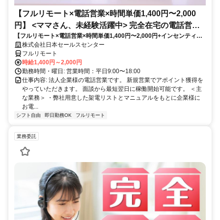
【フルリモート×電話営業×時間単価1,400円〜2,000
円】 <ママさん、未経験活躍中> 完全在宅の電話営業
【フルリモート×電話営業×時間単価1,400円〜2,000円+インセンティブ
で家庭と仕事の両立を実現
あり】 ＜ママさん、未経験活躍中＞ 完全在宅の電話営業で家庭と仕事の
株式会社日本セールスセンター
両立を実現
フルリモート
時給1,400円～2,000円
勤務時間・曜日: 営業時間：平日9:00〜18:00
仕事内容: 法人企業様の電話営業です。 新規営業でアポイント獲得を
やっていただきます。 面談から最短翌日に稼働開始可能です。 ＜主
な業務＞ ・弊社用意した架電リストとマニュアルをもとに企業様に
お電...
シフト自由
即日勤務OK
フルリモート
業務委託