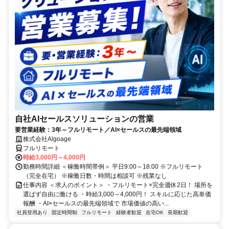
自社AIセールスソリューションの営業
要営業経験：3年～フルリモート／AI×セールスの最先端領域
株式会社Algoage
フルリモート
時給3,000円～4,000円
勤務時間詳細 ＜稼働時間帯例＞ 平日9:00～18:00 ※フルリモート
（完全在宅） ※稼働日数・時間は相談可 ※残業なし
仕事内容 ＜求人のポイント＞ ・フルリモート×完全週休2日！ 場所を
選ばず自由に働ける ・時給3,000～4,000円！ スキルに応じた高単価
報酬 ・AI×セールスの最先端領域で 市場価値の高い...
社員登用あり
固定時間制
フルリモート
経験者歓迎
在宅OK
長期歓迎