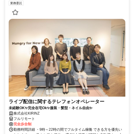
業務委託
ライブ配信に関するテレフォンオペレーター
未経験OK✨完全在宅Ok✨服装・髪型・ネイル自由✨
株式会社KIRINZ
フルリモート
完全歩合制
勤務時間詳細 ・9時～22時の間でフルタイム稼働 できる方を優先い