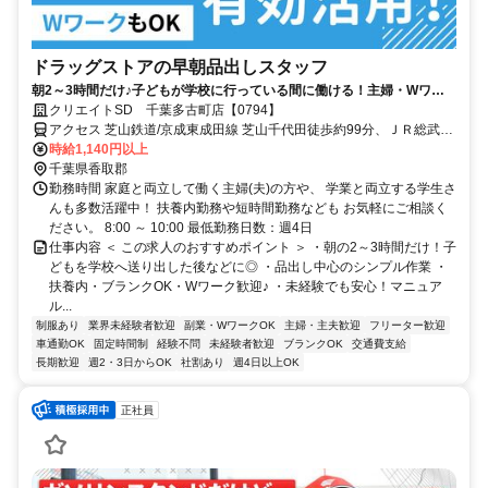
ドラッグストアの早朝品出しスタッフ
朝2～3時間だけ♪子どもが学校に行っている間に働ける！主婦・Wワー
ク活躍中
クリエイトSD 千葉多古町店【0794】
アクセス 芝山鉄道/京成東成田線 芝山千代田徒歩約99分、ＪＲ総武本
線 飯倉徒歩約97分、ＪＲ総武本線 八日市場北口徒歩約117分 芝山千
時給1,140円以上
代田駅からバス｢稲葉」バス停下車
千葉県香取郡
勤務時間 家庭と両立して働く主婦(夫)の方や、 学業と両立する学生さ
んも多数活躍中！ 扶養内勤務や短時間勤務なども お気軽にご相談く
ださい。 8:00 ～ 10:00 最低勤務日数：週4日
仕事内容 ＜ この求人のおすすめポイント ＞ ・朝の2～3時間だけ！子
どもを学校へ送り出した後などに◎ ・品出し中心のシンプル作業 ・
扶養内・ブランクOK・Wワーク歓迎♪ ・未経験でも安心！マニュア
ル...
制服あり
業界未経験者歓迎
副業・WワークOK
主婦・主夫歓迎
フリーター歓迎
車通勤OK
固定時間制
経験不問
未経験者歓迎
ブランクOK
交通費支給
長期歓迎
週2・3日からOK
社割あり
週4日以上OK
正社員