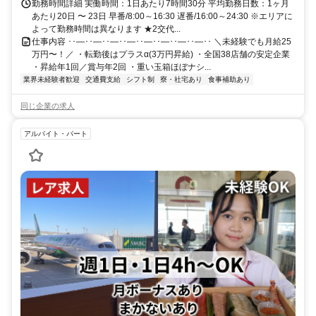
勤務時間詳細 実働時間：1日あたり7時間30分 平均勤務日数：1ヶ月
あたり20日 〜 23日 早番/8:00～16:30 遅番/16:00～24:30 ※エリアに
よって勤務時間は異なります ★2交代...
仕事内容 ･･―･･―･･―･･―･･―･･―･･―･･―･･ ＼未経験でも月給25
万円〜！／ ・転勤後はプラスα(3万円昇給) ・全国38店舗の安定企業
・昇給年1回／賞与年2回 ・重い玉箱ほぼナシ...
業界未経験者歓迎
交通費支給
シフト制
寮・社宅あり
食事補助あり
同じ企業の求人
アルバイト・パート