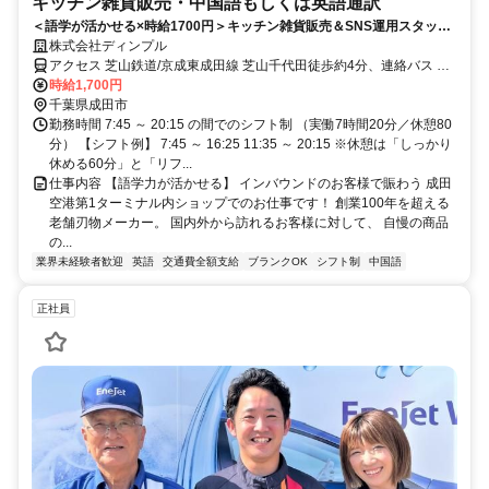
キッチン雑貨販売・中国語もしくは英語通訳
＜語学が活かせる×時給1700円＞キッチン雑貨販売＆SNS運用スタッフ
＠成田空港／週5日
株式会社ディンプル
アクセス 芝山鉄道/京成東成田線 芝山千代田徒歩約4分、連絡バス 成
田空港第２ターミナル徒歩約43分、京成東成田線/京成本線 東成田徒
時給1,700円
歩約43分 【成田空港第一ターミナル】/成田スカイアクセス線、京成
千葉県成田市
本線、JR線「成田空港駅」徒歩5分
勤務時間 7:45 ～ 20:15 の間でのシフト制 （実働7時間20分／休憩80
分） 【シフト例】 7:45 ～ 16:25 11:35 ～ 20:15 ※休憩は「しっかり
休める60分」と「リフ...
仕事内容 【語学力が活かせる】 インバウンドのお客様で賑わう 成田
空港第1ターミナル内ショップでのお仕事です！ 創業100年を超える
老舗刃物メーカー。 国内外から訪れるお客様に対して、 自慢の商品
の...
業界未経験者歓迎
英語
交通費全額支給
ブランクOK
シフト制
中国語
正社員