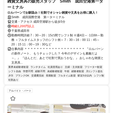
雑貨文房具の販売スタッフ Smith 成田空港第一タ
ーミナル
ロルバーンでお馴染み！社割でオシャレ雑貨や文具をお得に購入！
Smith 成田国際空港 第一ターミナル
交通・アクセス 成田空港駅から徒歩5分
時給1,200円以上
千葉県成田市
勤務時間詳細 7：30～20：15の間でシフト制 ※週4日～･1日6h～勤
務 ＜フルタイムスタッフのシフト例＞ 7：30～16：00 11：45～
20：15 11：00～19：30など
仕事内容 ＊＊＊＊＊＊＊＊＊＊＊＊＊＊＊＊＊＊＊＊ 『ロルバーン
の新作ノート、 もうチェックした？ 今年のデザインも素敵だよ
～。』 『ほんとだ、あとで社割で買おうかな。』 おしゃれな雑貨と
文房具...
業界未経験者歓迎
ランチタイム
社員登用あり
主婦・主夫歓迎
フリーター歓迎
シフト自由
学歴不問
経験不問
未経験者歓迎
午前
経験者歓迎
月1シフト提出
夕方
ブランクOK
交通費支給
長期歓迎
フルタイム歓迎
駅近5分以内
シフト制
社割あり
アルバイト・パート