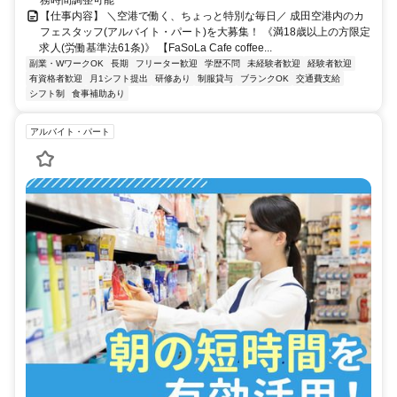
【仕事内容】 ＼空港で働く、ちょっと特別な毎日／ 成田空港内のカ
フェスタッフ(アルバイト・パート)を大募集！ 《満18歳以上の方限定
求人(労働基準法61条)》 【FaSoLa Cafe coffee...
副業・WワークOK
長期
フリーター歓迎
学歴不問
未経験者歓迎
経験者歓迎
有資格者歓迎
月1シフト提出
研修あり
制服貸与
ブランクOK
交通費支給
シフト制
食事補助あり
アルバイト・パート