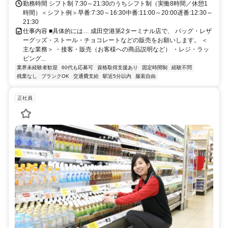
勤務時間 シフト制 7:30～21:30のうちシフト制（実働8時間／休憩1
時間）＜シフト例＞早番:7:30～16:30中番:11:00～20:00遅番:12:30～
21:30
仕事内容 ■具体的には… 成田空港第2ターミナル店で、 バッグ・レザ
ーグッズ・ストール・チョコレートなどの販売をお願いします。 ＜
主な業務＞ ・接客・販売（お客様への商品説明など） ・レジ・ラッ
ピング...
業界未経験者歓迎
60代も応募可
資格取得支援あり
固定時間制
経験不問
残業なし
ブランクOK
交通費支給
駅近5分以内
服装自由
正社員