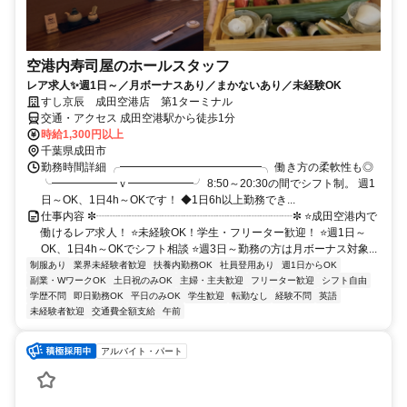
空港内寿司屋のホールスタッフ
レア求人✨週1日～／月ボーナスあり／まかないあり／未経験OK
すし京辰 成田空港店 第1ターミナル
交通・アクセス 成田空港駅から徒歩1分
時給1,300円以上
千葉県成田市
勤務時間詳細 ╭━━━━━━━━━━━━━╮ 働き方の柔軟性も◎
╰━━━━━━ｖ━━━━━━╯ 8:50～20:30の間でシフト制。 週1
日～OK、1日4h～OKです！ ◆1日6h以上勤務でき...
仕事内容 ✼┈┈┈┈┈┈┈┈┈┈┈┈┈┈┈┈┈┈✼ ⭐成田空港内で
働けるレア求人！ ⭐未経験OK！学生・フリーター歓迎！ ⭐週1日～
OK、1日4h～OKでシフト相談 ⭐週3日～勤務の方は月ボーナス対象...
制服あり
業界未経験者歓迎
扶養内勤務OK
社員登用あり
週1日からOK
副業・WワークOK
土日祝のみOK
主婦・主夫歓迎
フリーター歓迎
シフト自由
学歴不問
即日勤務OK
平日のみOK
学生歓迎
転勤なし
経験不問
英語
未経験者歓迎
交通費全額支給
午前
アルバイト・パート