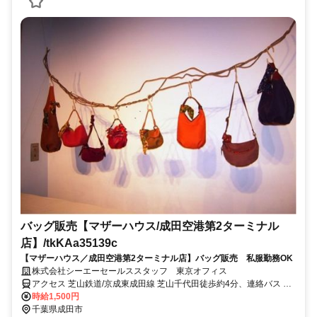
バッグ販売【マザーハウス/成田空港第2ターミナル
店】/tkKAa35139c
【マザーハウス／成田空港第2ターミナル店】バッグ販売 私服勤務OK
株式会社シーエーセールススタッフ 東京オフィス
アクセス 芝山鉄道/京成東成田線 芝山千代田徒歩約4分、連絡バス 成
田空港第２ターミナル徒歩約43分、京成東成田線/京成本線 東成田徒
時給1,500円
歩約43分 最寄り駅｜空港第２ビル駅(鉄道)
千葉県成田市