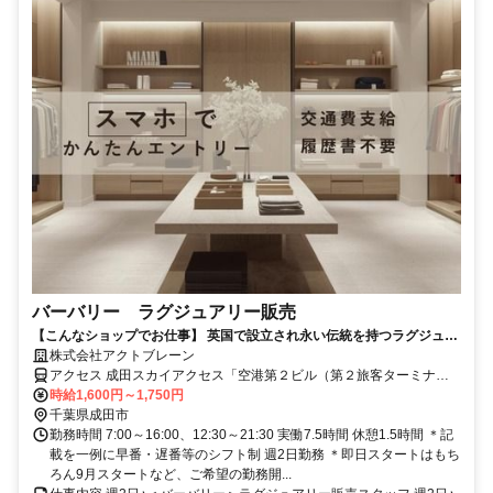
バーバリー ラグジュアリー販売
【こんなショップでお仕事】 英国で設立され永い伝統を持つラグジュア
リーブランド＜BURBERRY ／バーバリー＞ ウエアからバッグ・革小物
株式会社アクトブレーン
まで、ギフトにも最適なアイテムも取り揃えた豊富な品揃えも人気の老
アクセス 成田スカイアクセス「空港第２ビル（第２旅客ターミナ
舗ブランドです。
ル）駅」周辺
時給1,600円～1,750円
千葉県成田市
勤務時間 7:00～16:00、12:30～21:30 実働7.5時間 休憩1.5時間 ＊記
載を一例に早番・遅番等のシフト制 週2日勤務 ＊即日スタートはもち
ろん9月スタートなど、ご希望の勤務開...