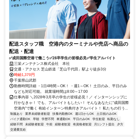
配送スタッフ職 空港内のターミナルや売店へ商品の
配送・配達
✅成田国際空港で働こう✅28卒学生の皆様必見✅学生アルバイト
三栄メンテナンス株式会社 本社
交通・アクセス 芝山鉄道「芝山千代田」駅より徒歩3分
時給1,370円
千葉県山武郡
勤務時間詳細 ・1日4時間～OK！ ・週1～OK！ 土日のみ、平日のみ
なども対応可能。 就業場時間は8:00～17:00
仕事内容 ＼2028年3月卒の学生の皆様必見！／ インターンシップに
行かなきゃ！ でも、アルバイトもしたい！ そんなあなたに“成田国際
空港内”で働く 有給インターン特典付きアルバイト！ 私たちの行う...
制服あり
業界未経験者歓迎
扶養内勤務OK
週1日からOK
土日祝のみOK
バイク通勤OK
早朝
学歴不問
車通勤OK
平日のみOK
学生歓迎
転勤なし
経験不問
未経験者歓迎
午前
経験者歓迎
有資格者歓迎
月1シフト提出
夕方
交通費支給