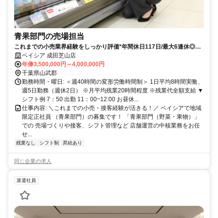
青果部門の売場担当
これまでの小売業界経験をしっかり評価*年間休日117日/最大6連休◎転
居なしの地域正社員✅️
ベイシア 成田芝山店
年俸3,500,000円～4,000,000円
千葉県山武郡
勤務時間・曜日: ＜週40時間の変形労働時間制＞ 1日平均8時間実働、
週5日勤務（週休2日） ※月平均残業20時間程度 ※残業代全額支給 ▼
シフト例 7：50 出勤 11：00~12:00 お昼休...
仕事内容: ＼これまでの小売・接客経験が活きる！／ ベイシアで地域
限定正社員 （青果部門）の募集です！ 「青果部門（野菜・果物）」
での 売場づくりや接客、シフト管理など 店舗運営の中核業務をお任
せ...
残業なし
シフト制
昇給あり
同じ企業の求人
派遣社員