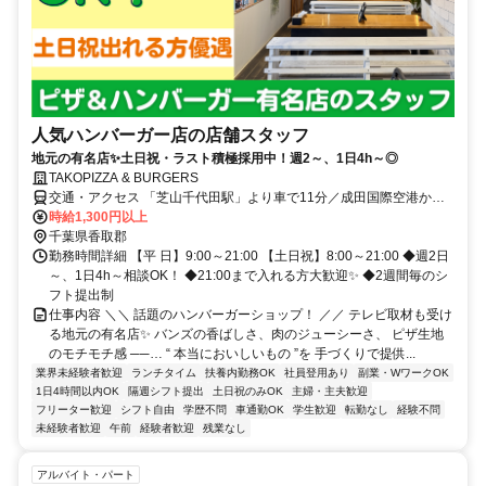
人気ハンバーガー店の店舗スタッフ
地元の有名店✨土日祝・ラスト積極採用中！週2～、1日4h～◎
TAKOPIZZA & BURGERS
交通・アクセス 「芝山千代田駅」より車で11分／成田国際空港から
車で10分／成田ICから車で20分
時給1,300円以上
千葉県香取郡
勤務時間詳細 【平 日】9:00～21:00 【土日祝】8:00～21:00 ◆週2日
～、1日4h～相談OK！ ◆21:00まで入れる方大歓迎✨ ◆2週間毎のシ
フト提出制
仕事内容 ＼＼ 話題のハンバーガーショップ！ ／／ テレビ取材も受け
る地元の有名店✨ バンズの香ばしさ、肉のジューシーさ、 ピザ生地
のモチモチ感 ──… “ 本当においしいもの ”を 手づくりで提供...
業界未経験者歓迎
ランチタイム
扶養内勤務OK
社員登用あり
副業・WワークOK
1日4時間以内OK
隔週シフト提出
土日祝のみOK
主婦・主夫歓迎
フリーター歓迎
シフト自由
学歴不問
車通勤OK
学生歓迎
転勤なし
経験不問
未経験者歓迎
午前
経験者歓迎
残業なし
アルバイト・パート