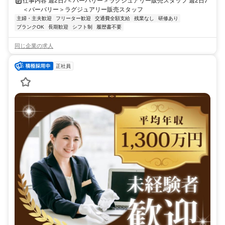
仕事内容 週2日♪＜バーバリー＞ラグジュアリー販売スタッフ 週2日♪
＜バーバリー＞ラグジュアリー販売スタッフ
主婦・主夫歓迎
フリーター歓迎
交通費全額支給
残業なし
研修あり
ブランクOK
長期歓迎
シフト制
履歴書不要
同じ企業の求人
正社員