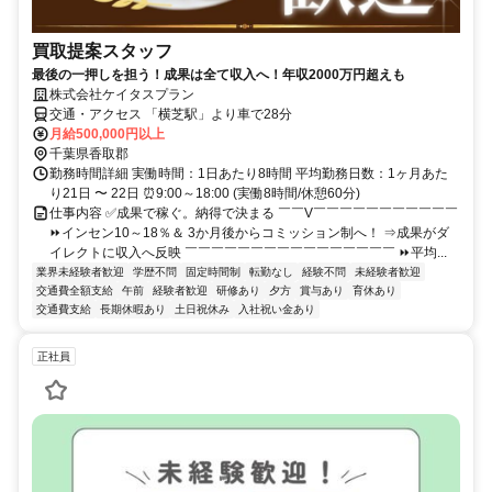
買取提案スタッフ
最後の一押しを担う！成果は全て収入へ！年収2000万円超えも
株式会社ケイタスプラン
交通・アクセス 「横芝駅」より車で28分
月給500,000円以上
千葉県香取郡
勤務時間詳細 実働時間：1日あたり8時間 平均勤務日数：1ヶ月あた
り21日 〜 22日 ⏰9:00～18:00 (実働8時間/休憩60分)
仕事内容 ✅成果で稼ぐ。納得で決まる ￣￣V￣￣￣￣￣￣￣￣￣￣￣
⏩インセン10～18％＆ 3か月後からコミッション制へ！ ⇒成果がダ
イレクトに収入へ反映 ￣￣￣￣￣￣￣￣￣￣￣￣￣￣￣￣ ⏩平均...
業界未経験者歓迎
学歴不問
固定時間制
転勤なし
経験不問
未経験者歓迎
交通費全額支給
午前
経験者歓迎
研修あり
夕方
賞与あり
育休あり
交通費支給
長期休暇あり
土日祝休み
入社祝い金あり
正社員