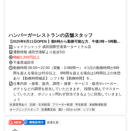
ハンバーガーレストランの店舗スタッフ
【2025年9月11日OPEN 】朝6時から勤務可能な方、午後3時～5時勤務
可能な方、積極募集中
シェイクシャック 成田国際空港第一ターミナル店
通勤情報 成田空港駅より徒歩5分
時給1,300円以上
千葉県成田市
勤務時間 06:00〜22:00（実働：3.0時間〜） ※1日の勤務時間が6時
間を超える場合は45分以上、 8時間を超える場合は1時間以上の休憩
あり 【勤務時間補足】 シフト制 【勤務時間】 6:...
仕事内容 ＜接客、販売、調理＞ 接客・サービス・販売やバーガー、
ポテトなどの調理を担当していただきます。 段階を踏んでマスター
していただき、ポジション問わず担当できるように目指していきまし
ょう
社員登用あり
主婦・主夫歓迎
フリーター歓迎
学生歓迎
未経験者歓迎
オープニングスタッフ
交通費支給
週2・3日からOK
シフト制
派遣社員