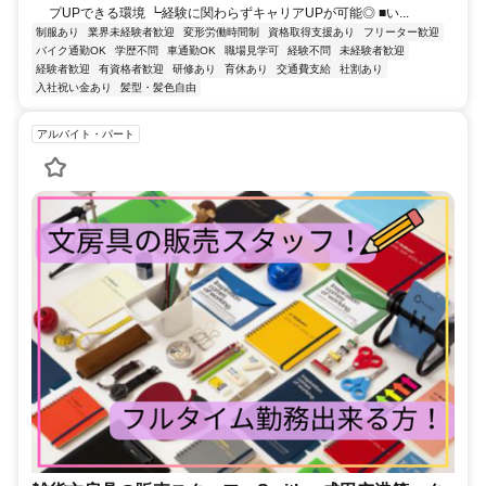
プUPできる環境 ┗経験に関わらずキャリアUPが可能◎ ■い...
制服あり
業界未経験者歓迎
変形労働時間制
資格取得支援あり
フリーター歓迎
バイク通勤OK
学歴不問
車通勤OK
職場見学可
経験不問
未経験者歓迎
経験者歓迎
有資格者歓迎
研修あり
育休あり
交通費支給
社割あり
入社祝い金あり
髪型・髪色自由
アルバイト・パート