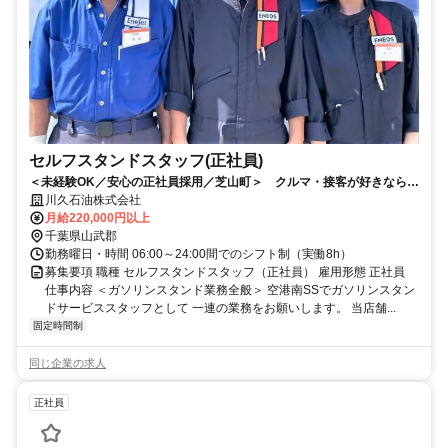
セルフスタンドスタッフ(正社員)
＜未経験OK／安心の正社員採用／芝山町＞ クルマ・接客が好きなら大
丈夫！空港南SSで活躍しませんか？
川久石油株式会社
月給220,000円以上
千葉県山武郡
勤務曜日・時間 06:00～24:00間でのシフト制（実働8h）
募集要項 職種 セルフスタンドスタッフ（正社員） 雇用形態 正社員
仕事内容 ＜ガソリンスタンド業務全般＞ 空港南SSでガソリンスタン
ドサービススタッフとして 一連の業務をお願いします。 当店舗...
固定時間制
同じ企業の求人
正社員