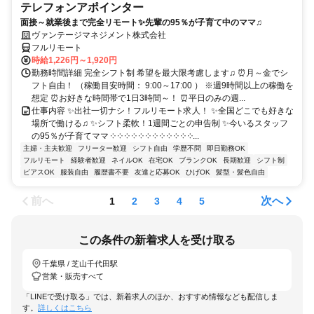
テレフォンアポインター
面接～就業後まで完全リモート✨先輩の95％が子育て中のママ♫
ヴァンテージマネジメント株式会社
フルリモート
時給1,226円～1,920円
勤務時間詳細 完全シフト制 希望を最大限考慮します♫ ⏰月～金でシ
フト自由！ （稼働目安時間： 9:00～17:00 ） ※週9時間以上の稼働を
想定 ⏰お好きな時間帯で1日3時間～！ ⏰平日のみの週...
仕事内容 ✨出社一切ナシ！フルリモート求人！ ✨全国どこでも好きな
場所で働ける♫ ✨シフト柔軟！1週間ごとの申告制 ✨今いるスタッフ
の95％が子育てママ ༶ ༶ ༶ ༶ ༶ ༶ ༶ ༶ ༶ ༶ ༶ ༶...
主婦・主夫歓迎
フリーター歓迎
シフト自由
学歴不問
即日勤務OK
フルリモート
経験者歓迎
ネイルOK
在宅OK
ブランクOK
長期歓迎
シフト制
ピアスOK
服装自由
履歴書不要
友達と応募OK
ひげOK
髪型・髪色自由
前へ
次へ
1
2
3
4
5
この条件の新着求人を受け取る
千葉県 / 芝山千代田駅
営業・販売すべて
「LINEで受け取る」では、新着求人のほか、おすすめ情報なども配信しま
す。
詳しくはこちら