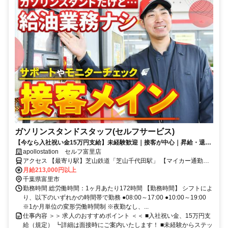
ガソリンスタンドスタッフ(セルフサービス)
【今なら入社祝い金15万円支給】未経験歓迎｜接客が中心｜昇給・退職
金・各種手当が充実｜乙4資格をお持ちの方必見
apollostation セルフ富里店
アクセス 【最寄り駅】芝山鉄道「芝山千代田駅」 【マイカー通勤
OK】「御料」交差点スグ ◎駐車場あり
月給213,000円以上
千葉県富里市
勤務時間 総労働時間：1ヶ月あたり172時間 【勤務時間】 シフトによ
り、以下のいずれかの時間帯で勤務 ●08:00～17:00 ●10:00～19:00
※1か月単位の変形労働時間制 ※夜勤なし、...
仕事内容 ＞＞ 求人のおすすめポイント ＜＜ ■入社祝い金、15万円支
給（規定） ┗詳細は面接時にご案内いたします！ ■未経験からステッ