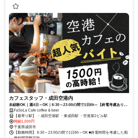
カフェスタッフ・成田空港内
未経験OK｜週4日～OK｜6:30～23:00の間で1日6h～【終電考慮あり】
●交通費全額支給(規定あり)●高時給
FaSoLa Cafe coffee & beer
【最寄り駅】 ・成田空港駅 ・東成田駅 ・空港第2ビル駅
時給1,500円
千葉県成田市
【勤務時間】 6:30～23:00の間で1日6h～OK ■終電時間を考慮した勤
務時間調整可能