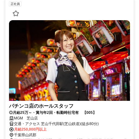
正社員
パチンコ店のホールスタッフ
◎月給25万～・賞与年2回・転勤時社宅有 【005】
MGM 芝山店
交通・アクセス 芝山千代田駅(芝山鉄道)(徒歩80分)
月給250,000円以上
千葉県山武郡