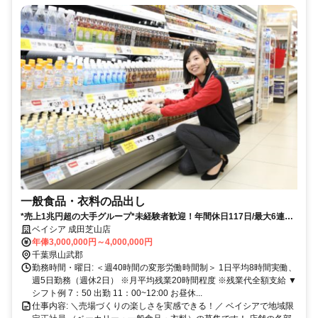
一般食品・衣料の品出し
*売上1兆円超の大手グループ*未経験者歓迎！年間休日117日/最大6連休
◎転居なしの地域正社員✅️
ベイシア 成田芝山店
年俸3,000,000円～4,000,000円
千葉県山武郡
勤務時間・曜日: ＜週40時間の変形労働時間制＞ 1日平均8時間実働、
週5日勤務（週休2日） ※月平均残業20時間程度 ※残業代全額支給 ▼
シフト例 7：50 出勤 11：00~12:00 お昼休...
仕事内容: ＼売場づくりの楽しさを実感できる！／ ベイシアで地域限