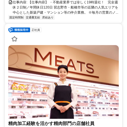
仕事内容: 【仕事内容】 ・不動産業界では珍しく19時退社！ 完全週
休２日制／年間休日120日 習志野市・船橋市等の近隣の人気エリアを
中心とした新築戸建・マンション等の仲介業務。 ※毎月の営業のノ...
固定時間制
交通費支給
昇給あり
正社員
精肉加工経験を活かす精肉部門の店舗社員