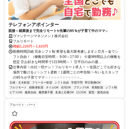
テレフォンアポインター
面接～就業後まで完全リモート✨先輩の95％が子育て中のママ♫
ヴァンテージマネジメント株式会社
フルリモート
時給1,226円～1,920円
勤務時間詳細 完全シフト制 希望を最大限考慮します♫ ⏰月～金でシ
フト自由！ （稼働目安時間： 9:00～17:00 ） ※週9時間以上の稼働を
想定 ⏰お好きな時間帯で1日3時間～！ ⏰平日のみの週...
仕事内容 ✨出社一切ナシ！フルリモート求人！ ✨全国どこでも好きな
場所で働ける♫ ✨シフト柔軟！1週間ごとの申告制 ✨今いるスタッフ
の95％が子育てママ ༶ ༶ ༶ ༶ ༶ ༶ ༶ ༶ ༶ ༶ ༶ ༶...
主婦・主夫歓迎
フリーター歓迎
シフト自由
学歴不問
即日勤務OK
フルリモート
経験者歓迎
ネイルOK
在宅OK
ブランクOK
長期歓迎
シフト制
ピアスOK
服装自由
履歴書不要
友達と応募OK
ひげOK
髪型・髪色自由
アルバイト・パート