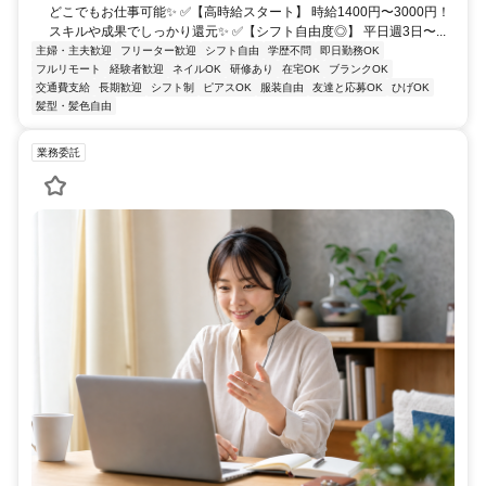
どこでもお仕事可能✨ ✅【高時給スタート】 時給1400円〜3000円！
スキルや成果でしっかり還元✨ ✅【シフト自由度◎】 平日週3日〜...
主婦・主夫歓迎
フリーター歓迎
シフト自由
学歴不問
即日勤務OK
フルリモート
経験者歓迎
ネイルOK
研修あり
在宅OK
ブランクOK
交通費支給
長期歓迎
シフト制
ピアスOK
服装自由
友達と応募OK
ひげOK
髪型・髪色自由
業務委託