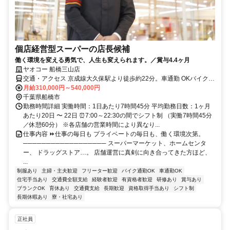
個店経営型スーパーの店長候補
働く環境を変える勇気で、人生も変えられます。／賞与4.4ヶ月
ヤオコー 船橋三山店
交通・アクセス 京成線大久保駅より徒歩約22分。車通勤 OKバイク通
勤 OK自転車通勤 OK
月給310,000円～540,000円
千葉県船橋市
勤務時間詳細 実働時間：1日あたり7時間45分 平均勤務日数：1ヶ月
あたり20日 〜 22日 ⏰7:00～22:30の間でシフト制 （実働7時間45分
／休憩60分） ※各店舗の営業時間により異なり...
仕事内容 ⏩仕事の毎日も プライベートの毎日も、働く環境次第。
────────────────── スーパーマーケット、ホームセンタ
ー、 ドラッグストア…。 店舗運営に真剣に向き合ってきた方ほど、
...
制服あり
主婦・主夫歓迎
フリーター歓迎
バイク通勤OK
車通勤OK
住宅手当あり
交通費全額支給
経験者歓迎
有資格者歓迎
研修あり
賞与あり
ブランクOK
育休あり
交通費支給
長期歓迎
資格取得手当あり
シフト制
長期休暇あり
寮・社宅あり
正社員