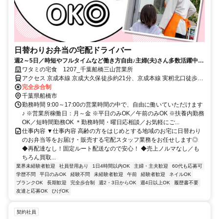
日替わりお弁当の宅配ドライバー
週2～5日／時短やフルタイムなど働き方自由♪主婦(夫)さん多数活躍中！
サポート体制バッチリなのでお子さんの行事でのお休みなども取りやす
ワタミの宅食 1207_千葉船橋三山営業所
い◎
アクセス 京成本線 京成大久保徒歩約21分、京成本線 実籾北口徒歩約
22分、新京成電鉄 薬園台東口徒歩約35分
完全歩合制
千葉県船橋市
勤務時間 9:00～17:00の営業時間の中で、自由に働いていただけます
♪ ※営業所稼働日：月～金 ※平日のみOK／午前のみOK ※扶養内勤務
OK／短時間勤務OK ＊勤務時間・曜日応相談／お気軽にご...
仕事内容 ▼仕事内容 高齢の方をはじめとする地域のお宅に日替わり
のお弁当等をお届け・販売する宅配スタッフ業務をお任せします◎
◆再配達なし！固定ルート配送なので安心！ ◆売上ノルマなし／も
ちろん買取...
業界未経験者歓迎
社員登用あり
1日4時間以内OK
主婦・主夫歓迎
60代も応募可
学歴不問
平日のみOK
経験不問
未経験者歓迎
午前
経験者歓迎
ネイルOK
ブランクOK
長期歓迎
完全歩合制
週2・3日からOK
週4日以上OK
履歴書不要
友達と応募OK
ひげOK
契約社員