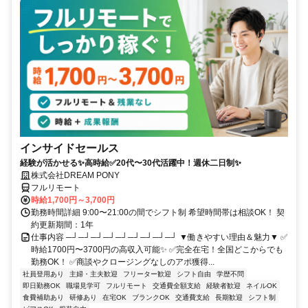
インサイドセールス
経験が活かせる✨高時給✅20代〜30代活躍中！週休二日制✨
株式会社DREAM PONY
フルリモート
時給1,700円～3,700円
勤務時間詳細 9:00〜21:00の間でシフト制 希望時間帯は相談OK！ 契
約更新期間：1年
仕事内容 ─┘─┘─┘─┘─┘─┘─┘─┘─┘ ▼働きやすい理由＆魅力▼ ✅
時給1700円〜3700円の高収入可能✨ ✅完全在宅！全国どこからでも
勤務OK！ ✅商談やクロージングなしのアポ獲得...
社員登用あり
主婦・主夫歓迎
フリーター歓迎
シフト自由
学歴不問
即日勤務OK
職場見学可
フルリモート
交通費全額支給
経験者歓迎
ネイルOK
食費補助あり
研修あり
在宅OK
ブランクOK
交通費支給
長期歓迎
シフト制