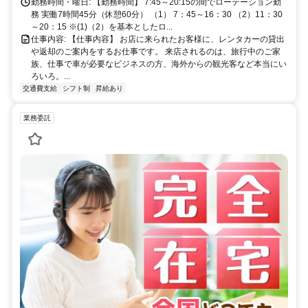
勤務時間・曜日: 【勤務時間】 7:45～20:15の間でローテーション勤
務 実働7時間45分（休憩60分） （1） 7：45～16：30 （2）11：30
～20：15 ※(1)（2）を基本としたロ...
仕事内容: 【仕事内容】 お店に来られたお客様に、レンタカーの貸出
や返却のご案内をするお仕事です。 来店されるのは、旅行中のご家
族、仕事で車が必要なビジネスの方、海外からの観光客など本当にい
ろいろ。...
交通費支給
シフト制
昇給あり
業務委託