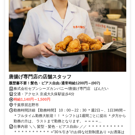
唐揚げ専門店の店舗スタッフ
履歴書不要！髪色・ピアス自由♪通常時給1200円～(007)
株式会社セブンシーズカンパニー/唐揚げ専門店 ばんだい
交通・アクセス 京成大久保駅徒歩4分
時給1,140円～1,500円
千葉県習志野市
勤務時間詳細 【勤務時間】 10：00～22：30 ＊週2日～、1日3時間～
＊フルタイム勤務大歓迎！！ ＊シフトは1週間ごとに提出 ＊夕方から
勤務の方は、 ラストまで勤務となります。 ＝＝＝＝...
仕事内容 ＼＼ 髪型・髪色・ピアス自由♪ ／／ ＊＊＊＊＊＊＊＊＊＊
＊＊＊＊＊＊＊＊＊＊ ⭐”30％引き”のお得な社割制度あり ⭐お洒落は