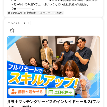
◇★───────────────★◇ ●BtoB提案営業の基礎～実践が学
べる ●平日のみ週5で土日はゆっくり◎ ●正社員登用実績あり
◇★───────...
社員登用あり
固定時間制
フルリモート
在宅OK
アルバイト・パート
弁護士マッチングサービスのインサイドセールス(フル