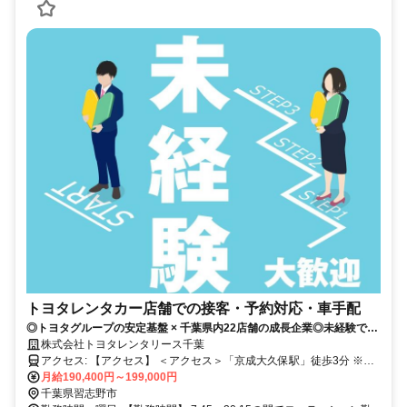
トヨタレンタカー店舗での接客・予約対応・車手配
◎トヨタグループの安定基盤 × 千葉県内22店舗の成長企業◎未経験でも
安心の研修制度（トヨタの階層別研修・OJT・専門研修）◎接客・事
株式会社トヨタレンタリース千葉
務・車の手配など、幅広くスキルが身につく総合職的ポジション◎2?3
アクセス: 【アクセス】 ＜アクセス＞「京成大久保駅」徒歩3分 ※車
日に1回休める働きやすいシフト／年間休日120日
通勤OK
月給190,400円～199,000円
千葉県習志野市