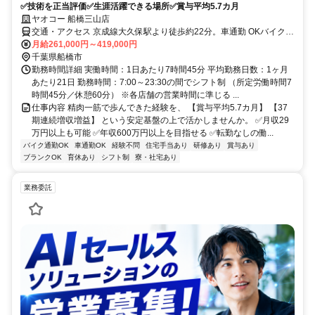
✅技術を正当評価✅生涯活躍できる場所✅賞与平均5.7カ月
ヤオコー 船橋三山店
交通・アクセス 京成線大久保駅より徒歩約22分。車通勤 OKバイク通
勤 OK自転車通勤 OK
月給261,000円～419,000円
千葉県船橋市
勤務時間詳細 実働時間：1日あたり7時間45分 平均勤務日数：1ヶ月
あたり21日 勤務時間：7:00～23:30の間でシフト制 （所定労働時間7
時間45分／休憩60分） ※各店舗の営業時間に準じる ...
仕事内容 精肉一筋で歩んできた経験を、 【賞与平均5.7カ月】 【37
期連続増収増益】 という安定基盤の上で活かしませんか。 ✅月収29
万円以上も可能 ✅年収600万円以上を目指せる ✅転勤なしの働...
バイク通勤OK
車通勤OK
経験不問
住宅手当あり
研修あり
賞与あり
ブランクOK
育休あり
シフト制
寮・社宅あり
業務委託