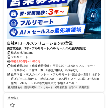
自社AIセールスソリューションの営業
要営業経験：3年～フルリモート／AI×セールスの最先端領域
株式会社Algoage
フルリモート
時給3,000円～4,000円
勤務時間詳細 ＜稼働時間帯例＞ 平日9:00～18:00 ※フルリモート
（完全在宅） ※稼働日数・時間は相談可 ※残業なし
仕事内容 ＜求人のポイント＞ ・フルリモート×完全週休2日！ 場所を
選ばず自由に働ける ・時給3,000～4,000円！ スキルに応じた高単価
報酬 ・AI×セールスの最先端領域で 市場価値の高い...
社員登用あり
固定時間制
フルリモート
経験者歓迎
在宅OK
長期歓迎
業務委託