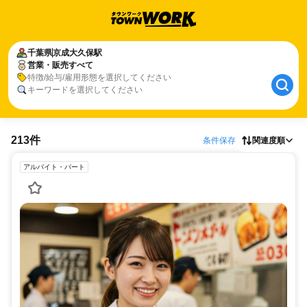
千葉県
京成大久保駅
営業・販売すべて
特徴/給与/雇用形態を選択してください
キーワードを選択してください
213件
条件保存
関連度順
アルバイト・パート