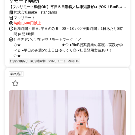
リモート勤務)
【フルリモート勤務OK】平日５日勤務／法律知識ゼロでOK！BtoBスキ
ルが身につく営業職
株式会社make standards
フルリモート
時給1,600円以上
勤務時間・曜日: 平日のみ 9：00～18：00 実働時間：1日あたり8時
間 休憩1時間
仕事内容: ＼＼在宅型リモートワーク ／／
◇★───────────────★◇ ●BtoB提案営業の基礎～実践が学
べる ●平日のみ週5で土日はゆっくり◎ ●社員登用実績あり！
◇★───────...
社員登用あり
固定時間制
フルリモート
在宅OK
業務委託