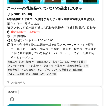
スーパーの乳製品やパンなどの品出しスタッ
フ|7:00~16:00|
4月時給UP！ヤオコーで働きませんか？◆未経験歓迎◆交通費規定支給
◆福利厚生充実
ヤオコー 船橋三山店
アクセス 京成本線 京成大久保徒歩約20分、京成本線 実籾北口徒歩約
24分、新京成電鉄 習志野徒歩約32分 京成線大久保駅より徒歩約22
時給1,350円～1,600円
分。 車通勤 OK バイク通勤 OK 自転車通勤 OK
千葉県船橋市
勤務時間 パートナー 7:00～16:00
仕事内容 埼玉を拠点に関東全域で食品スーパーマーケットを展開
中！ 埼玉県、千葉県、群馬県、茨城県、東京都、栃木県、神奈川県
に 広く店舗展開している食品スーパーマーケットです。 新店舗も
続々とオープンし...
制服あり
扶養内勤務OK
社員登用あり
主婦・主夫歓迎
60代も応募可
フリーター歓迎
バイク通勤OK
学歴不問
車通勤OK
未経験者歓迎
午前
経験者歓迎
有資格者歓迎
夕方
ブランクOK
交通費支給
長期歓迎
フルタイム歓迎
週2・3日からOK
シフト制
同じ企業の求人
業務委託