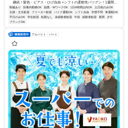
継続！髪色・ピアス・ひげ自由 ⭐シフトの柔軟性バツグン！1週間...
制服あり
扶養内勤務OK
副業・WワークOK
1日4時間以内OK
土日祝のみOK
主婦・主夫歓迎
フリーター歓迎
バイク通勤OK
シフト自由
学歴不問
車通勤OK
平日のみOK
学生歓迎
転勤なし
未経験者歓迎
午前
経験者歓迎
夜間
夕方
ブランクOK
アルバイト・パート