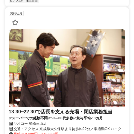
ピアスOK
服装自由
契約社員
13:30~22:30で店長を支える売場・閉店業務担当
✅スーパーでの経験不問✅50～60代多数✅賞与平均2.3カ月
ヤオコー 船橋三山店
交通・アクセス 京成線大久保駅より徒歩約22分／車通勤OK バイク通