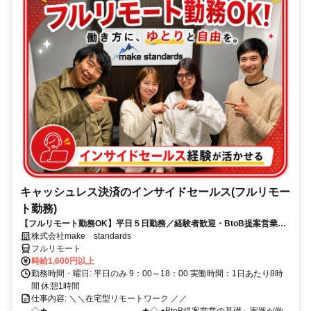
キャッシュレス決済のインサイドセールス(フルリモー
ト勤務)
【フルリモート勤務OK】平日５日勤務／経験者歓迎・BtoB提案営業で
スキルアップ
株式会社make standards
フルリモート
時給1,600円以上
勤務時間・曜日: 平日のみ 9：00～18：00 実働時間：1日あたり8時
間 休憩1時間
仕事内容: ＼＼在宅型リモートワーク ／／