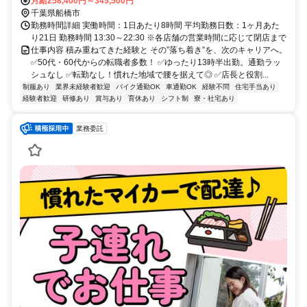
勤OK 自転車通勤OK
月給258,400円～345,500円
千葉県船橋市
勤務時間詳細 実働時間：1日あたり8時間 平均勤務日数：1ヶ月あた
り21日 勤務時間 13:30～22:30 ※各店舗の営業時間に応じて閉店まで
仕事内容 積み重ねてきた経験と その”落ち着き”を、次のキャリアへ。
✅50代・60代からの転職者多数！ ✅ゆったり13時半出勤。通勤ラッ
シュなし ✅転勤なし！慣れた地域で腰を据えて◎ ✅店長と役割...
制服あり
業界未経験者歓迎
バイク通勤OK
車通勤OK
経験不問
住宅手当あり
経験者歓迎
研修あり
賞与あり
育休あり
シフト制
寮・社宅あり
業務委託