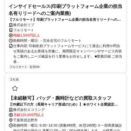
インサイドセールス(印刷プラットフォーム企業の担当
名有りリードへのご案内業務)
【フルリモート】印刷プラットフォーム企業の担当名有りリードへのご
案内業務（インサイドセールス）
株式会社リブ
フルリモート
時給1,500円以上
勤務時間・曜日: ・完全在宅のフルリモート
仕事内容: 印刷依頼プラットフォームサービスにて過去に利用や問合
せ実績のあるお客様を対象に、期間限定キャンペーンやサービス内容
をご案内しニーズ確認を行う業務をお任せします。 ■業務詳細 ご担当
者...
フルリモート
在宅OK
正社員
【未経験可】バッグ・腕時計などの買取スタッフ
【39歳以下の方（長期キャリア形成のため）】★ホワイト企業認定
★【カウンターセールス（査定・買取）】※残業月10h以下／未経験で
株式会社エコリング
も年収460万円スタート／賞与2回（平均支給額180万円！）〜創業15年
月給320,000円以上
で年商100億突破した急成長企業〜
千葉県習志野市
勤務時間・曜日: 9:30~18:30 (実働8時間、休憩1時間) ※一部商業施設
内の店舗の場合は 遅番11:00～20：00が発生致します。 ※残業は少