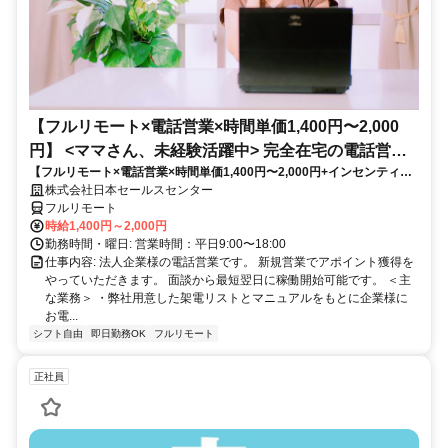
【フルリモート×電話営業×時間単価1,400円〜2,000
円】 <ママさん、未経験活躍中> 完全在宅の電話営業
【フルリモート×電話営業×時間単価1,400円〜2,000円+インセンティブ
で家庭と仕事の両立を実現
あり】 ＜ママさん、未経験活躍中＞ 完全在宅の電話営業で家庭と仕事の
株式会社日本セールスセンター
両立を実現
フルリモート
時給1,400円～2,000円
勤務時間・曜日: 営業時間：平日9:00〜18:00
仕事内容: 法人企業様の電話営業です。 新規営業でアポイント獲得を
やっていただきます。 面談から最短翌日に稼働開始可能です。 ＜主
な業務＞ ・弊社用意した架電リストとマニュアルをもとに企業様に
お電...
シフト自由
即日勤務OK
フルリモート
正社員