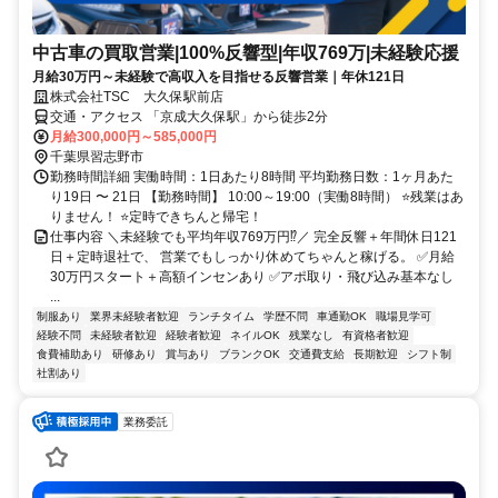
中古車の買取営業|100%反響型|年収769万|未経験応援
月給30万円～未経験で高収入を目指せる反響営業｜年休121日
株式会社TSC 大久保駅前店
交通・アクセス 「京成大久保駅」から徒歩2分
月給300,000円～585,000円
千葉県習志野市
勤務時間詳細 実働時間：1日あたり8時間 平均勤務日数：1ヶ月あた
り19日 〜 21日 【勤務時間】 10:00～19:00（実働8時間） ⭐残業はあ
りません！ ⭐定時できちんと帰宅！
仕事内容 ＼未経験でも平均年収769万円⁉／ 完全反響＋年間休日121
日＋定時退社で、 営業でもしっかり休めてちゃんと稼げる。 ✅月給
30万円スタート＋高額インセンあり ✅アポ取り・飛び込み基本なし
...
制服あり
業界未経験者歓迎
ランチタイム
学歴不問
車通勤OK
職場見学可
経験不問
未経験者歓迎
経験者歓迎
ネイルOK
残業なし
有資格者歓迎
食費補助あり
研修あり
賞与あり
ブランクOK
交通費支給
長期歓迎
シフト制
社割あり
業務委託