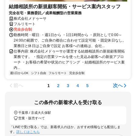
結婚相談所の新規顧客開拓・サービス案内スタッフ
完全在宅・業務委託／成果報酬型の営業業務
株式会社メドゥーサ
フルリモート
完全歩合制
勤務時間・曜日: ・週1日から ・1日1時間から ・原則として0:00～
24:00の範囲で、ご自身の都合に合わせて設定可能 ・固定休日なし。
業務日と休日はご自身で設定 お客様への連絡は、会社...
仕事内容: 株式会社メドゥーサが運営する結婚相談所の新規顧客開拓
業務です。 ・指定の営業ツールを使った見込み顧客への新規アプロ
ーチ ・お客様の希望や状況のヒアリング ・結婚相談所のサービス案
内...
週1日からOK
シフト自由
フルリモート
完全歩合制
前へ
次へ
1
2
3
4
5
この条件の新着求人を受け取る
千葉県 / 京成大久保駅
営業・販売すべて
「LINEで受け取る」では、新着求人のほか、おすすめ情報なども配信しま
す。
詳しくはこちら