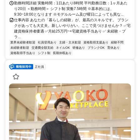
勤務時間詳細 実働時間：1日あたり8時間 平均勤務日数：1ヶ月あた
り20日 ＜勤務時間＞ シフト制 実働7.5時間 ※基本的には、
9:30~18:00となります ※モデルルーム及び曜日によっても異な...
仕事内容 あなたの「暮らしの経験」が、最高のスキルです。 ブラン
クがあっても大丈夫。新しいやりがい、ここで見つけませんか？ ✅宅
建資格保持者優遇 ✅月給25万円~+宅建資格手当あり ✅ 未経験・ブ
ラ...
業界未経験者歓迎
社員登用あり
主婦・主夫歓迎
資格取得支援あり
経験不問
未経験者歓迎
交通費全額支給
ネイルOK
研修あり
ブランクOK
育休あり
資格取得手当あり
シフト制
長期休暇あり
正社員