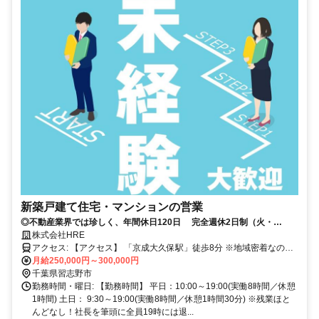
新築戸建て住宅・マンションの営業
◎不動産業界では珍しく、年間休日120日 完全週休2日制（火・
水）、ＧＷ（5日）、夏季（9日）、年末年始（9日）◎仕事はキッチ
株式会社HRE
リ、休む時は徹底的に遊ぶ！ 未経験から会社と一緒に「楽しみなが
アクセス: 【アクセス】 「京成大久保駅」徒歩8分 ※地域密着なので
ら」成長しませんか？
転勤はあっても市内のみ ※車通勤応相談(社有車貸与：社有車での通
月給250,000円～300,000円
勤もOK) ★音楽の流れるカジュアルなオフィスです。 （お好きな曲
千葉県習志野市
をぜひお持ちください。リクエストお待ちしています！）
勤務時間・曜日: 【勤務時間】 平日：10:00～19:00(実働8時間／休憩
1時間) 土日： 9:30～19:00(実働8時間／休憩1時間30分) ※残業ほと
んどなし！社長を筆頭に全員19時には退...