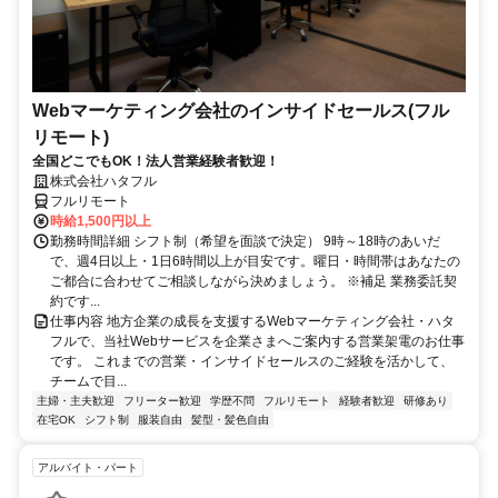
Webマーケティング会社のインサイドセールス(フル
リモート)
全国どこでもOK！法人営業経験者歓迎！
株式会社ハタフル
フルリモート
時給1,500円以上
勤務時間詳細 シフト制（希望を面談で決定） 9時～18時のあいだ
で、週4日以上・1日6時間以上が目安です。曜日・時間帯はあなたの
ご都合に合わせてご相談しながら決めましょう。 ※補足 業務委託契
約です...
仕事内容 地方企業の成長を支援するWebマーケティング会社・ハタ
フルで、当社Webサービスを企業さまへご案内する営業架電のお仕事
です。 これまでの営業・インサイドセールスのご経験を活かして、
チームで目...
主婦・主夫歓迎
フリーター歓迎
学歴不問
フルリモート
経験者歓迎
研修あり
在宅OK
シフト制
服装自由
髪型・髪色自由
アルバイト・パート