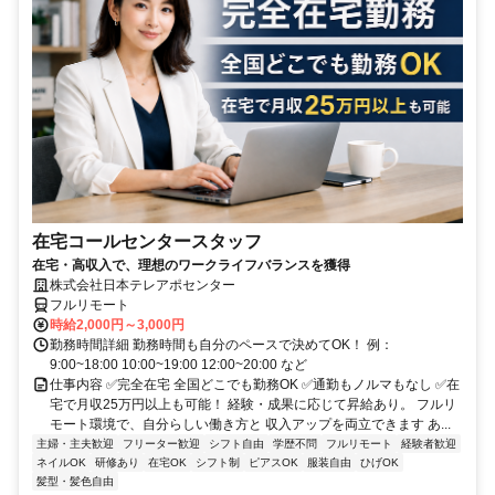
在宅コールセンタースタッフ
在宅・高収入で、理想のワークライフバランスを獲得
株式会社日本テレアポセンター
フルリモート
時給2,000円～3,000円
勤務時間詳細 勤務時間も自分のペースで決めてOK！ 例：
9:00~18:00 10:00~19:00 12:00~20:00 など
仕事内容 ✅完全在宅 全国どこでも勤務OK ✅通勤もノルマもなし ✅在
宅で月収25万円以上も可能！ 経験・成果に応じて昇給あり。 フルリ
モート環境で、自分らしい働き方と 収入アップを両立できます あ...
主婦・主夫歓迎
フリーター歓迎
シフト自由
学歴不問
フルリモート
経験者歓迎
ネイルOK
研修あり
在宅OK
シフト制
ピアスOK
服装自由
ひげOK
髪型・髪色自由