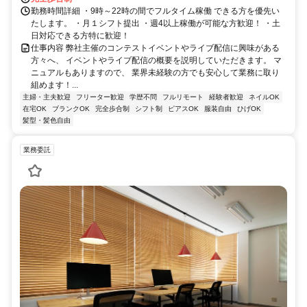
勤務時間詳細 ・9時～22時の間でフルタイム稼働 できる方を優先い
たします。 ・月１シフト提出 ・週4以上稼働が可能な方歓迎！ ・土
日対応できる方特に歓迎！
仕事内容 弊社主催のコンテストイベントやライブ配信に興味がある
方々へ、 イベントやライブ配信の概要を説明していただきます。 マ
ニュアルもありますので、 業界未経験の方でも安心して業務に取り
組めます！...
主婦・主夫歓迎
フリーター歓迎
学歴不問
フルリモート
経験者歓迎
ネイルOK
在宅OK
ブランクOK
完全歩合制
シフト制
ピアスOK
服装自由
ひげOK
髪型・髪色自由
業務委託