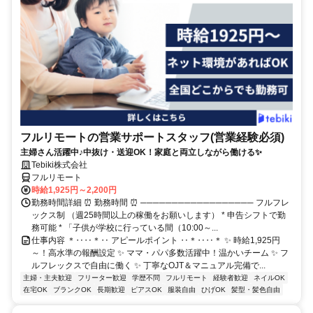
フルリモートの営業サポートスタッフ(営業経験必須)
主婦さん活躍中♪中抜け・送迎OK！家庭と両立しながら働ける✨
Tebiki株式会社
フルリモート
時給1,925円～2,200円
勤務時間詳細 ⏰ 勤務時間 ⏰ ────────────────── フルフレ
ックス制 （週25時間以上の稼働をお願いします） * 申告シフトで勤
務可能 * 「子供が学校に行っている間（10:00～...
仕事内容 ＊‥‥＊‥ アピールポイント ‥＊‥‥＊ ✨ 時給1,925円
～！高水準の報酬設定 ✨ ママ・パパ多数活躍中！温かいチーム ✨ フ
ルフレックスで自由に働く ✨ 丁寧なOJT＆マニュアル完備で...
主婦・主夫歓迎
フリーター歓迎
学歴不問
フルリモート
経験者歓迎
ネイルOK
在宅OK
ブランクOK
長期歓迎
ピアスOK
服装自由
ひげOK
髪型・髪色自由