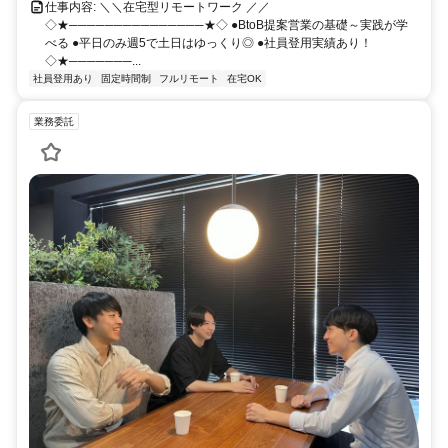
仕事内容: ＼＼在宅型リモートワーク ／／
◇★───────────────★◇ ●BtoB提案営業の基礎～実践が学
べる ●平日のみ週5で土日はゆっくり◎ ●社員登用実績あり！
◇★───────...
社員登用あり
固定時間制
フルリモート
在宅OK
業務委託