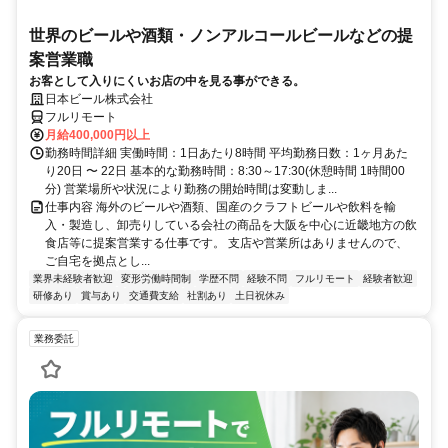
世界のビールや酒類・ノンアルコールビールなどの提
案営業職
お客として入りにくいお店の中を見る事ができる。
日本ビール株式会社
フルリモート
月給400,000円以上
勤務時間詳細 実働時間：1日あたり8時間 平均勤務日数：1ヶ月あた
り20日 〜 22日 基本的な勤務時間：8:30～17:30(休憩時間 1時間00
分) 営業場所や状況により勤務の開始時間は変動しま...
仕事内容 海外のビールや酒類、国産のクラフトビールや飲料を輸
入・製造し、卸売りしている会社の商品を大阪を中心に近畿地方の飲
食店等に提案営業する仕事です。 支店や営業所はありませんので、
ご自宅を拠点とし...
業界未経験者歓迎
変形労働時間制
学歴不問
経験不問
フルリモート
経験者歓迎
研修あり
賞与あり
交通費支給
社割あり
土日祝休み
業務委託