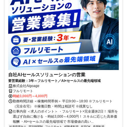
自社AIセールスソリューションの営業
要営業経験：3年～フルリモート／AI×セールスの最先端領域
株式会社Algoage
フルリモート
時給3,000円～4,000円
勤務時間詳細 ＜稼働時間帯例＞ 平日9:00～18:00 ※フルリモート
（完全在宅） ※稼働日数・時間は相談可 ※残業なし
仕事内容 ＜求人のポイント＞ ・フルリモート×完全週休2日！ 場所を
選ばず自由に働ける ・時給3,000～4,000円！ スキルに応じた高単価
報酬 ・AI×セールスの最先端領域で 市場価値の高い...
社員登用あり
固定時間制
フルリモート
経験者歓迎
在宅OK
長期歓迎