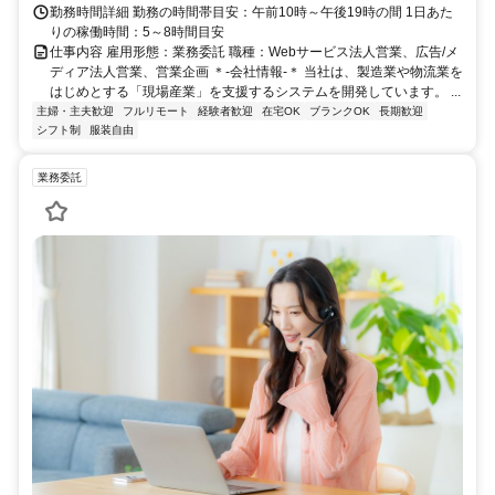
勤務時間詳細 勤務の時間帯目安：午前10時～午後19時の間 1日あた
りの稼働時間：5～8時間目安
仕事内容 雇用形態：業務委託 職種：Webサービス法人営業、広告/メ
ディア法人営業、営業企画 ＊-会社情報-＊ 当社は、製造業や物流業を
はじめとする「現場産業」を支援するシステムを開発しています。 ...
主婦・主夫歓迎
フルリモート
経験者歓迎
在宅OK
ブランクOK
長期歓迎
シフト制
服装自由
業務委託