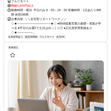
フルリモート
時給1,600円以上
勤務時間・曜日: 平日のみ 9：00～18：00 実働時間：1日あたり8時
間 休憩1時間
仕事内容: ＼＼在宅型リモートワーク ／／
◇★───────────────★◇ ●BtoB提案営業の基礎～実践が学
べる ●平日のみ週5で土日はゆっくり◎ ●正社員登用実績あり
◇★───────...
社員登用あり
固定時間制
フルリモート
在宅OK
業務委託