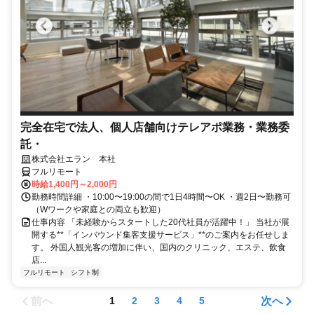
完全在宅で法人、個人店舗向けテレアポ業務・業務委
託・
株式会社エラン 本社
フルリモート
時給1,400円～2,000円
勤務時間詳細 ・10:00〜19:00の間で1日4時間〜OK ・週2日〜勤務可
（Wワークや家庭との両立も歓迎）
仕事内容 「未経験からスタートした20代社員が活躍中！」 当社が展
開する**「インバウンド集客支援サービス」**のご案内をお任せしま
す。 外国人観光客の増加に伴い、国内のクリニック、エステ、飲食
店...
フルリモート
シフト制
前へ
次へ
1
2
3
4
5