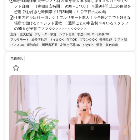
勤務時間詳細 完全シフト制 希望を最大限考慮します♫ ⏰月～金でシ
フト自由！ （稼働目安時間： 9:00～17:00 ） ※週9時間以上の稼働を
想定 ⏰お好きな時間帯で1日3時間～！ ⏰平日のみの週...
仕事内容 ✨出社一切ナシ！フルリモート求人！ ✨全国どこでも好きな
場所で働ける♫ ✨シフト柔軟！1週間ごとの申告制 ✨今いるスタッフ
の95％が子育てママ ༶ ༶ ༶ ༶ ༶ ༶ ༶ ༶ ༶ ༶ ༶ ༶...
主婦・主夫歓迎
フリーター歓迎
シフト自由
学歴不問
即日勤務OK
フルリモート
経験者歓迎
ネイルOK
在宅OK
ブランクOK
長期歓迎
シフト制
ピアスOK
服装自由
履歴書不要
友達と応募OK
ひげOK
髪型・髪色自由
業務委託