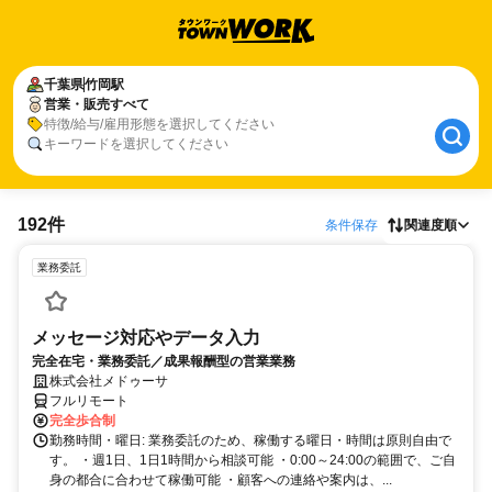
千葉県
竹岡駅
営業・販売すべて
特徴/給与/雇用形態を選択してください
キーワードを選択してください
192件
条件保存
関連度順
業務委託
メッセージ対応やデータ入力
完全在宅・業務委託／成果報酬型の営業業務
株式会社メドゥーサ
フルリモート
完全歩合制
勤務時間・曜日: 業務委託のため、稼働する曜日・時間は原則自由で
す。 ・週1日、1日1時間から相談可能 ・0:00～24:00の範囲で、ご自
身の都合に合わせて稼働可能 ・顧客への連絡や案内は、...