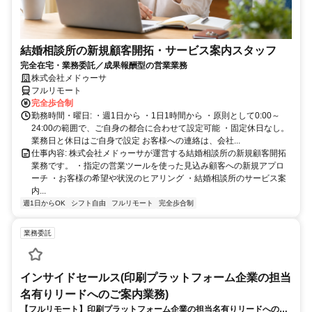
結婚相談所の新規顧客開拓・サービス案内スタッフ
完全在宅・業務委託／成果報酬型の営業業務
株式会社メドゥーサ
フルリモート
完全歩合制
勤務時間・曜日: ・週1日から ・1日1時間から ・原則として0:00～
24:00の範囲で、ご自身の都合に合わせて設定可能 ・固定休日なし。
業務日と休日はご自身で設定 お客様への連絡は、会社...
仕事内容: 株式会社メドゥーサが運営する結婚相談所の新規顧客開拓
業務です。 ・指定の営業ツールを使った見込み顧客への新規アプロ
ーチ ・お客様の希望や状況のヒアリング ・結婚相談所のサービス案
内...
週1日からOK
シフト自由
フルリモート
完全歩合制
業務委託
インサイドセールス(印刷プラットフォーム企業の担当
名有りリードへのご案内業務)
【フルリモート】印刷プラットフォーム企業の担当名有りリードへのご