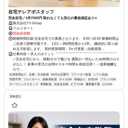
在宅テレアポスタッフ
完全在宅／1件7000円 取れなくても安心の最低保証あり⭐
株式会社Y's Group
フルリモート
完全歩合制
勤務時間詳細 完全在宅での業務となります。 9:00~18:00 稼働時間は
ご自身で調整可能です。 1日1～3時間程度からOK。 継続的に取り組
める方歓迎します。 契約更新期間：3か月更新（自動更新...
仕事内容 ✨求人のポイント ￣￣￣￣￣￣￣￣￣￣￣￣￣￣￣￣￣￣
✅完全在宅だから、移動ゼロで働ける 通勤が一切ないため時間のロス
がなし！ 家事や育児の合間やスキマ時間を有効活用！ ✅成果報酬な
ので...
社員登用あり
主婦・主夫歓迎
60代も応募可
フリーター歓迎
シフト自由
学歴不問
フルリモート
経験者歓迎
ネイルOK
研修あり
在宅OK
ブランクOK
オープニングスタッフ
長期歓迎
完全歩合制
ピアスOK
履歴書不要
ひげOK
業務委託