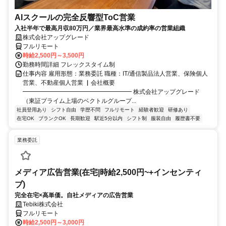
AIスクールの完全反響型ToC営業
入社半年で最高月収80万円／業界最高水準の成約率の営業組織
株式会社アップグレード
フルリモート
時給2,500円～3,500円
勤務時間詳細 フレックスタイム制
仕事内容 雇用形態：業務委託 職種：IT/通信製品法人営業、保険個人
営業、不動産個人営業 ▏会社概要
━━━━━━━━━━━━━━━━━━ 株式会社アップグレード
（東証プライム上場のベクトルグループ...
社員登用あり
シフト自由
学歴不問
フルリモート
経験者歓迎
研修あり
在宅OK
ブランクOK
長期歓迎
駅近5分以内
シフト制
服装自由
履歴書不要
業務委託
メディア広告営業(在宅|時給2,500円~+インセンティ
ブ)
完全在宅×高単価。自社メディアの広告営業
Tebiki株式会社
フルリモート
時給2,500円～3,000円