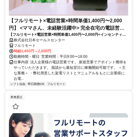
【フルリモート×電話営業×時間単価1,400円〜2,000
円】 <ママさん、未経験活躍中> 完全在宅の電話営業
【フルリモート×電話営業×時間単価1,400円〜2,000円+インセンティブ
で家庭と仕事の両立を実現
あり】 ＜ママさん、未経験活躍中＞ 完全在宅の電話営業で家庭と仕事の
株式会社日本セールスセンター
両立を実現
フルリモート
時給1,400円～2,000円
勤務時間・曜日: 営業時間：平日9:00〜18:00
仕事内容: 法人企業様の電話営業です。 新規営業でアポイント獲得を
やっていただきます。 面談から最短翌日に稼働開始可能です。 ＜主
な業務＞ ・弊社用意した架電リストとマニュアルをもとに企業様に
お電...
シフト自由
即日勤務OK
フルリモート
業務委託