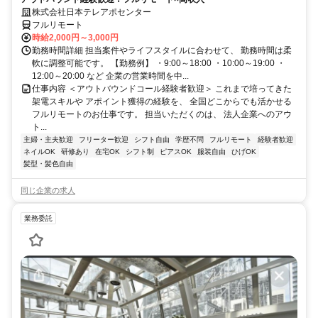
株式会社日本テレアポセンター
フルリモート
時給2,000円～3,000円
勤務時間詳細 担当案件やライフスタイルに合わせて、 勤務時間は柔
軟に調整可能です。 【勤務例】 ・9:00～18:00 ・10:00～19:00 ・
12:00～20:00 など 企業の営業時間を中...
仕事内容 ＜アウトバウンドコール経験者歓迎＞ これまで培ってきた
架電スキルや アポイント獲得の経験を、 全国どこからでも活かせる
フルリモートのお仕事です。 担当いただくのは、 法人企業へのアウ
ト...
主婦・主夫歓迎
フリーター歓迎
シフト自由
学歴不問
フルリモート
経験者歓迎
ネイルOK
研修あり
在宅OK
シフト制
ピアスOK
服装自由
ひげOK
髪型・髪色自由
同じ企業の求人
業務委託