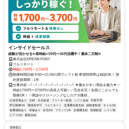
インサイドセールス
経験が活かせる✨高時給✅20代〜30代活躍中！週休二日制✨
株式会社DREAM PONY
フルリモート
時給1,700円～3,700円
勤務時間詳細 9:00〜21:00の間でシフト制 希望時間帯は相談OK！ 契
約更新期間：1年
仕事内容 ─┘─┘─┘─┘─┘─┘─┘─┘─┘ ▼働きやすい理由＆魅力▼ ✅
時給1700円〜3700円の高収入可能✨ ✅完全在宅！全国どこからでも
勤務OK！ ✅商談やクロージングなしのアポ獲得...
社員登用あり
主婦・主夫歓迎
フリーター歓迎
シフト自由
学歴不問
即日勤務OK
職場見学可
フルリモート
交通費全額支給
経験者歓迎
ネイルOK
食費補助あり
研修あり
在宅OK
ブランクOK
交通費支給
長期歓迎
シフト制
ピアスOK
服装自由
業務委託