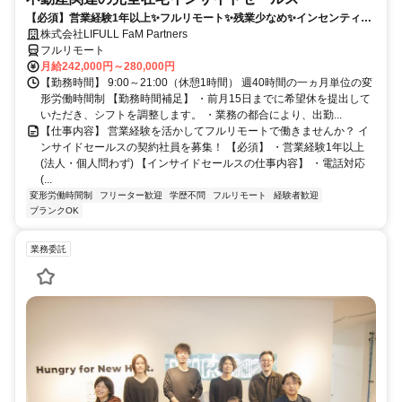
【必須】営業経験1年以上✨フルリモート✨残業少なめ✨インセンティブ
有
株式会社LIFULL FaM Partners
フルリモート
月給242,000円～280,000円
【勤務時間】 9:00～21:00（休憩1時間） 週40時間の一ヵ月単位の変
形労働時間制 【勤務時間補足】 ・前月15日までに希望休を提出して
いただき、シフトを調整します。 ・業務の都合により、出勤...
【仕事内容】 営業経験を活かしてフルリモートで働きませんか？ イ
ンサイドセールスの契約社員を募集！ 【必須】 ・営業経験1年以上
(法人・個人問わず) 【インサイドセールスの仕事内容】 ・電話対応
(...
変形労働時間制
フリーター歓迎
学歴不問
フルリモート
経験者歓迎
ブランクOK
業務委託