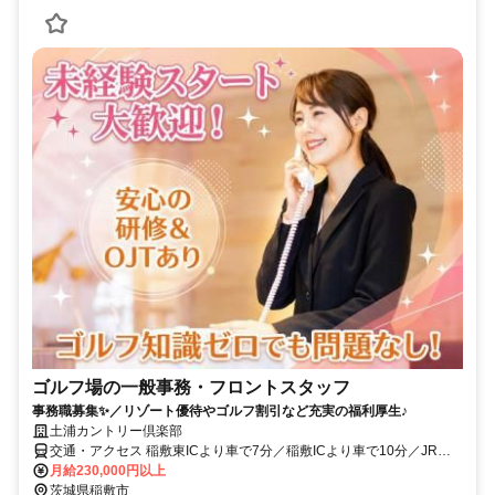
ゴルフ場の一般事務・フロントスタッフ
事務職募集✨／リゾート優待やゴルフ割引など充実の福利厚生♪
土浦カントリー倶楽部
交通・アクセス 稲敷東ICより車で7分／稲敷ICより車で10分／JR成
田線「下総神崎駅」より車で16分
月給230,000円以上
茨城県稲敷市