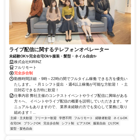
ライブ配信に関するテレフォンオペレーター
未経験OK✨完全在宅Ok✨服装・髪型・ネイル自由✨
株式会社KIRINZ
フルリモート
完全歩合制
勤務時間詳細 ・9時～22時の間でフルタイム稼働 できる方を優先い
たします。 ・月１シフト提出 ・週4以上稼働が可能な方歓迎！ ・土
日対応できる方特に歓迎！
仕事内容 弊社主催のコンテストイベントやライブ配信に興味がある
方々へ、 イベントやライブ配信の概要を説明していただきます。 マ
ニュアルもありますので、 業界未経験の方でも安心して業務に取り
組めます！...
主婦・主夫歓迎
フリーター歓迎
学歴不問
フルリモート
経験者歓迎
ネイルOK
在宅OK
ブランクOK
完全歩合制
シフト制
ピアスOK
服装自由
ひげOK
髪型・髪色自由