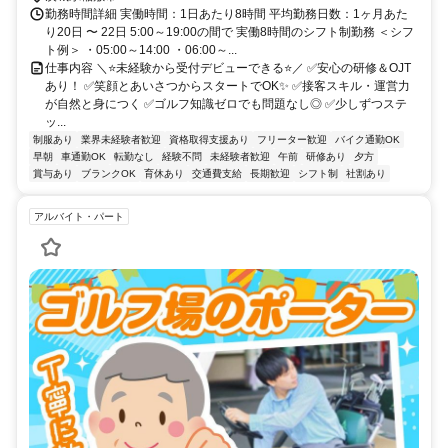
勤務時間詳細 実働時間：1日あたり8時間 平均勤務日数：1ヶ月あた
り20日 〜 22日 5:00～19:00の間で 実働8時間のシフト制勤務 ＜シフ
ト例＞ ・05:00～14:00 ・06:00～...
仕事内容 ＼⭐未経験から受付デビューできる⭐／ ✅安心の研修＆OJT
あり！ ✅笑顔とあいさつからスタートでOK✨ ✅接客スキル・運営力
が自然と身につく ✅ゴルフ知識ゼロでも問題なし◎ ✅少しずつステ
ッ...
制服あり
業界未経験者歓迎
資格取得支援あり
フリーター歓迎
バイク通勤OK
早朝
車通勤OK
転勤なし
経験不問
未経験者歓迎
午前
研修あり
夕方
賞与あり
ブランクOK
育休あり
交通費支給
長期歓迎
シフト制
社割あり
アルバイト・パート