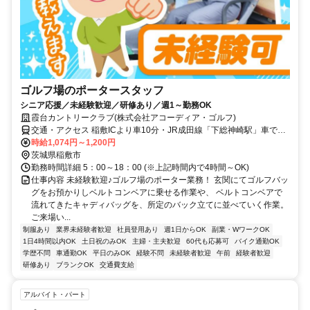
ゴルフ場のポータースタッフ
シニア応援／未経験歓迎／研修あり／週1～勤務OK
霞台カントリークラブ(株式会社アコーディア・ゴルフ)
交通・アクセス 稲敷ICより車10分・JR成田線「下総神崎駅」車で17
分
時給1,074円～1,200円
茨城県稲敷市
勤務時間詳細 5：00～18：00 (※上記時間内で4時間～OK)
仕事内容 未経験歓迎♪ゴルフ場のポーター業務！ 玄関にてゴルフバッ
グをお預かりしベルトコンベアに乗せる作業や、 ベルトコンベアで
流れてきたキャディバッグを、所定のバック立てに並べていく作業。
ご来場い...
制服あり
業界未経験者歓迎
社員登用あり
週1日からOK
副業・WワークOK
1日4時間以内OK
土日祝のみOK
主婦・主夫歓迎
60代も応募可
バイク通勤OK
学歴不問
車通勤OK
平日のみOK
経験不問
未経験者歓迎
午前
経験者歓迎
研修あり
ブランクOK
交通費支給
アルバイト・パート