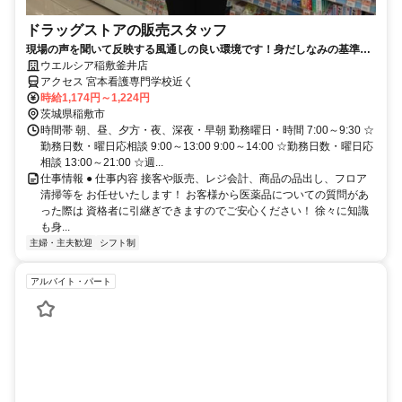
ドラッグストアの販売スタッフ
現場の声を聞いて反映する風通しの良い環境です！身だしなみの基準を
大幅に緩和しました！
ウエルシア稲敷釜井店
アクセス 宮本看護専門学校近く
時給1,174円～1,224円
茨城県稲敷市
時間帯 朝、昼、夕方・夜、深夜・早朝 勤務曜日・時間 7:00～9:30 ☆
勤務日数・曜日応相談 9:00～13:00 9:00～14:00 ☆勤務日数・曜日応
相談 13:00～21:00 ☆週...
仕事情報 ● 仕事内容 接客や販売、レジ会計、商品の品出し、フロア
清掃等を お任せいたします！ お客様から医薬品についての質問があ
った際は 資格者に引継ぎできますのでご安心ください！ 徐々に知識
も身...
主婦・主夫歓迎
シフト制
アルバイト・パート