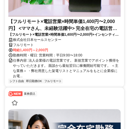
【フルリモート×電話営業×時間単価1,400円〜2,000
円】 <ママさん、未経験活躍中> 完全在宅の電話営業
【フルリモート×電話営業×時間単価1,400円〜2,000円+インセンティブ
で家庭と仕事の両立を実現
あり】 ＜ママさん、未経験活躍中＞ 完全在宅の電話営業で家庭と仕事の
株式会社日本セールスセンター
両立を実現
フルリモート
時給1,400円～2,000円
勤務時間・曜日: 営業時間：平日9:00〜18:00
仕事内容: 法人企業様の電話営業です。 新規営業でアポイント獲得を
やっていただきます。 面談から最短翌日に稼働開始可能です。 ＜主
な業務＞ ・弊社用意した架電リストとマニュアルをもとに企業様に
お電...
シフト自由
即日勤務OK
フルリモート
業務委託