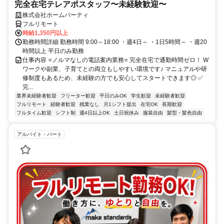
完全在宅テレアポスタッフ〜未経験歓迎〜
株式会社ホームパーティ
フルリモート
時給1,350円以上
勤務時間詳細 勤務時間 9:00～18:00 ・週4日～ ・1日5時間～ ・週20
時間以上 平日のみ勤務
仕事内容 ⭐ノルマなしの電話案内業務⭐ 完全在宅で通勤時間ゼロ！ W
ワークや副業、子育てとの両立もしやすい環境です♪ マニュアルや研
修制度もあるため、未経験の方でも安心してスタートできます◎ ✅
完...
業界未経験者歓迎
フリーター歓迎
平日のみOK
学生歓迎
未経験者歓迎
フルリモート
経験者歓迎
残業なし
月1シフト提出
在宅OK
長期歓迎
フルタイム歓迎
シフト制
週4日以上OK
土日祝休み
服装自由
髪型・髪色自由
アルバイト・パート