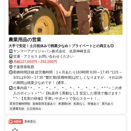
農業用品の営業
大手で安定！土日祝休みで残業少なめ！プライベートとの両立も◎
ヤンマーアグリジャパン株式会社 佐原神崎支店
交通・アクセス お問い合わせください
月給227,000円～292,000円
千葉県香取郡
勤務時間詳細 総労働時間：1ヶ月あたり163時間 9:00～17:45 *12/1～
3/31は9:00～17:30 *繁忙期(収穫時期)は忙しくなりますが、 それ以外
の期間は残業少なめです！ (通常...
仕事内容 *＊.。＊.。＊.。＊.。＊.。＊.。＊.。＊.。＊.。＊* *＜この求
人のポイント＞* *✅【転居伴う異動なし】安定した環境で働けます！
* *✅【充実の研修】手厚いサポートで安心スタート！...
変形労働時間制
資格取得支援あり
車通勤OK
転勤なし
研修あり
賞与あり
交通費支給
土日祝休み
業務委託