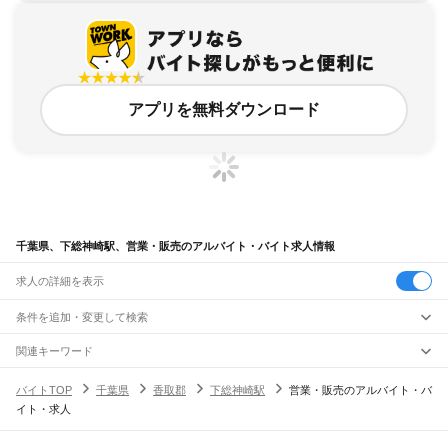
アプリを無料ダウンロード
千葉県、下総神崎駅、営業・販売のアルバイト・バイト求人情報
求人の詳細を表示
条件を追加・変更して検索
市区町村を追加・変更
関連キーワード
完全在宅ワーク 全国
シール貼り 在宅
現在地周辺
ガチャガチャ
犬カフェ
千葉県
駅を追加・変更
バイトTOP
千葉県
香取郡
下総神崎駅
営業・販売のアルバイト・バ
千葉県
すべて
イト・求人
千葉市
すべて
職種を追加・変更
JR武蔵野線
中央区
花見川区
稲毛区
若葉区
緑区
美浜区
南流山駅
新松戸駅
新八柱駅
東松戸駅
市川大野駅
船橋法典駅
西船橋駅
飲食・フードサービス