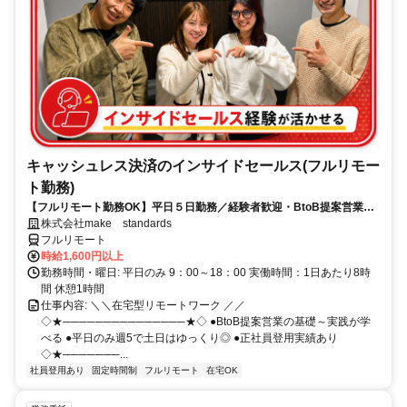
キャッシュレス決済のインサイドセールス(フルリモー
ト勤務)
【フルリモート勤務OK】平日５日勤務／経験者歓迎・BtoB提案営業で
スキルアップ
株式会社make standards
フルリモート
時給1,600円以上
勤務時間・曜日: 平日のみ 9：00～18：00 実働時間：1日あたり8時
間 休憩1時間
仕事内容: ＼＼在宅型リモートワーク ／／
◇★───────────────★◇ ●BtoB提案営業の基礎～実践が学
べる ●平日のみ週5で土日はゆっくり◎ ●正社員登用実績あり
◇★───────...
社員登用あり
固定時間制
フルリモート
在宅OK