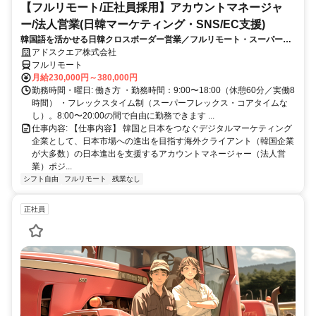
【フルリモート/正社員採用】アカウントマネージャ
ー/法人営業(日韓マーケティング・SNS/EC支援)
韓国語を活かせる日韓クロスボーダー営業／フルリモート・スーパーフ
レックス
アドスクエア株式会社
フルリモート
月給230,000円～380,000円
勤務時間・曜日: 働き方 ・勤務時間：9:00〜18:00（休憩60分／実働8
時間） ・フレックスタイム制（スーパーフレックス・コアタイムな
し）。8:00〜20:00の間で自由に勤務できます ...
仕事内容: 【仕事内容】 韓国と日本をつなぐデジタルマーケティング
企業として、日本市場への進出を目指す海外クライアント（韓国企業
が大多数）の日本進出を支援するアカウントマネージャー（法人営
業）ポジ...
シフト自由
フルリモート
残業なし
正社員