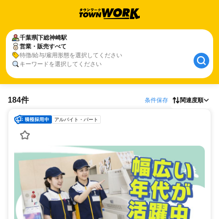
千葉県
下総神崎駅
営業・販売すべて
特徴/給与/雇用形態を選択してください
キーワードを選択してください
184件
条件保存
関連度順
アルバイト・パート