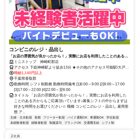
コンビニのレジ・品出し
「お店の雰囲気が良かったから！」実際にお店を利用したことのある方
からもご応募頂いています♪募集シフトの中からまずは好きな時間をお選
ミニストップ 神崎町郡店
びください☆
アクセス 下総神崎駅より徒歩13分 ★その他のアクセス可能駅/大戸
駅、佐原駅、滑河駅、久住駅 ★国道356号線、県道110号線沿い、大
時給1,140円以上
貫関ノ内バス停そば
千葉県香取郡
勤務時間 シフト制勤務 勤務時間備考 [1]6:00～9:00 [2]9:00～17:00
[3]17:00～22:00 [4]22:00～翌6:00
タイトル 「お店の雰囲気が良かったから！」実際にお店を利用した
ことのある方からもご応募頂いています♪募集シフトの中からまずは
好きな時間をお選びください☆ 職種 コンビニのレジ・品出し 雇用形
態 ア...
主婦・主夫歓迎
長期
フリーター歓迎
バイク通勤OK
車通勤OK
学生歓迎
未経験者歓迎
経験者歓迎
制服貸与
ブランクOK
交通費支給
シフト制
正社員