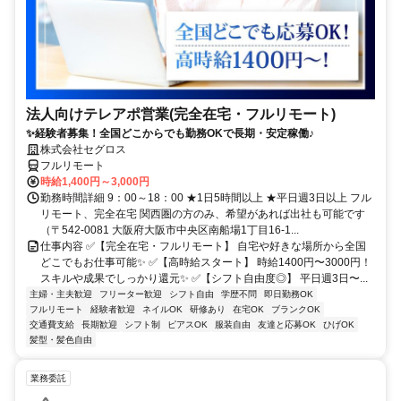
法人向けテレアポ営業(完全在宅・フルリモート)
✨経験者募集！全国どこからでも勤務OKで長期・安定稼働♪
株式会社セグロス
フルリモート
時給1,400円～3,000円
勤務時間詳細 9：00～18：00 ★1日5時間以上 ★平日週3日以上 フル
リモート、完全在宅 関西圏の方のみ、希望があれば出社も可能です
（〒542-0081 大阪府大阪市中央区南船場1丁目16-1...
仕事内容 ✅【完全在宅・フルリモート】 自宅や好きな場所から全国
どこでもお仕事可能✨ ✅【高時給スタート】 時給1400円〜3000円！
スキルや成果でしっかり還元✨ ✅【シフト自由度◎】 平日週3日〜...
主婦・主夫歓迎
フリーター歓迎
シフト自由
学歴不問
即日勤務OK
フルリモート
経験者歓迎
ネイルOK
研修あり
在宅OK
ブランクOK
交通費支給
長期歓迎
シフト制
ピアスOK
服装自由
友達と応募OK
ひげOK
髪型・髪色自由
業務委託