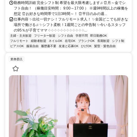
勤務時間詳細 完全シフト制 希望を最大限考慮します♫ ⏰月～金でシ
フト自由！ （稼働目安時間： 9:00～17:00 ） ※週9時間以上の稼働を
想定 ⏰お好きな時間帯で1日3時間～！ ⏰平日のみの週...
仕事内容 ✨出社一切ナシ！フルリモート求人！ ✨全国どこでも好きな
場所で働ける♫ ✨シフト柔軟！1週間ごとの申告制 ✨今いるスタッフ
の95％が子育てママ ༶ ༶ ༶ ༶ ༶ ༶ ༶ ༶ ༶ ༶ ༶ ༶...
主婦・主夫歓迎
フリーター歓迎
シフト自由
学歴不問
即日勤務OK
フルリモート
経験者歓迎
ネイルOK
在宅OK
ブランクOK
長期歓迎
シフト制
ピアスOK
服装自由
履歴書不要
友達と応募OK
ひげOK
髪型・髪色自由
業務委託