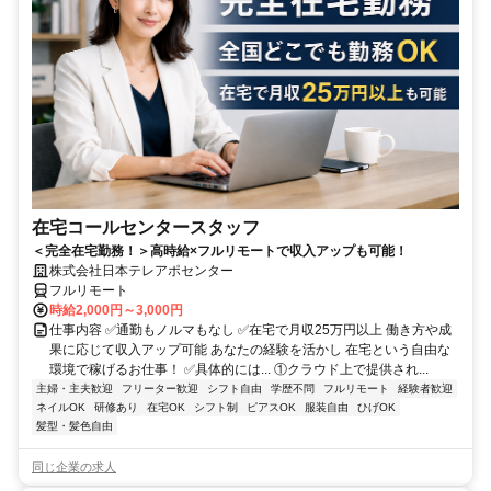
在宅コールセンタースタッフ
＜完全在宅勤務！＞高時給×フルリモートで収入アップも可能！
株式会社日本テレアポセンター
フルリモート
時給2,000円～3,000円
仕事内容 ✅通勤もノルマもなし ✅在宅で月収25万円以上 働き方や成
果に応じて収入アップ可能 あなたの経験を活かし 在宅という自由な
環境で稼げるお仕事！ ✅具体的には... ①クラウド上で提供され...
主婦・主夫歓迎
フリーター歓迎
シフト自由
学歴不問
フルリモート
経験者歓迎
ネイルOK
研修あり
在宅OK
シフト制
ピアスOK
服装自由
ひげOK
髪型・髪色自由
同じ企業の求人