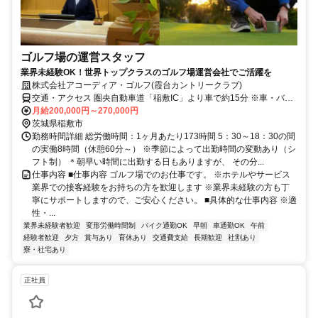
ゴルフ場の運営スタッフ
業界未経験OK！世界トップクラスのゴルフ場運営会社でご活躍を
株式会社アコーディア・ゴルフ(霞台カントリークラブ)
交通・アクセス 圏央自動車道「稲敷IC」より車で約15分 ※車・バイ
ク通勤OK！
月給200,000円～270,000円
茨城県稲敷市
勤務時間詳細 総労働時間：1ヶ月あたり173時間 5：30～18：30の間
の実働8時間（休憩60分～） ※季節によって出勤時間の変動あり（シ
フト制） ＊朝早い時間に出勤する日もありますが、 その分...
仕事内容 ■仕事内容 ゴルフ場でのお仕事です。 ※ホテルやサービス
業界での接客経験をお持ちの方を歓迎します ※業界未経験の方も丁
寧にサポートしますので、ご安心ください。 ■具体的な仕事内容 ※適
性・...
業界未経験者歓迎
変形労働時間制
バイク通勤OK
早朝
車通勤OK
午前
経験者歓迎
夕方
賞与あり
育休あり
交通費支給
長期歓迎
社割あり
寮・社宅あり
正社員