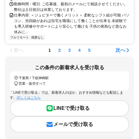
勤務時間・曜日: ご応募後、最初のメールにて相談させてください。
弊社は土日祝日は休業しております。
仕事内容: ＜ジュピターで働くメリット＞ 柔軟なシフト組が可能 パソ
コン、光回線があれば自宅を職場にして働くことが出来る 未経験で
も導入研修やサポートにより安心して働ける 子供の発熱など急なお
休みに...
フルリモート
残業なし
前へ
次へ
1
2
3
4
5
この条件の新着求人を受け取る
千葉県 / 下総神崎駅
営業・販売すべて
「LINEで受け取る」では、新着求人のほか、おすすめ情報なども配信しま
す。
詳しくはこちら
LINEで受け取る
メールで受け取る