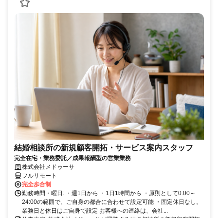
結婚相談所の新規顧客開拓・サービス案内スタッフ
完全在宅・業務委託／成果報酬型の営業業務
株式会社メドゥーサ
フルリモート
完全歩合制
勤務時間・曜日: ・週1日から ・1日1時間から ・原則として0:00～
24:00の範囲で、ご自身の都合に合わせて設定可能 ・固定休日なし。
業務日と休日はご自身で設定 お客様への連絡は、会社...