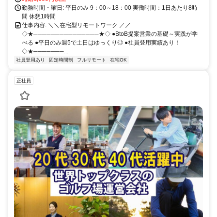
勤務時間・曜日: 平日のみ 9：00～18：00 実働時間：1日あたり8時
間 休憩1時間
仕事内容: ＼＼在宅型リモートワーク ／／
◇★───────────────★◇ ●BtoB提案営業の基礎～実践が学
べる ●平日のみ週5で土日はゆっくり◎ ●社員登用実績あり！
◇★───────...
社員登用あり
固定時間制
フルリモート
在宅OK
正社員