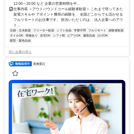
12:00～20:00 など 企業の営業時間を中...
仕事内容 ＜アウトバウンドコール経験者歓迎＞ これまで培ってきた
架電スキルや アポイント獲得の経験を、 全国どこからでも活かせる
フルリモートのお仕事です。 担当いただくのは、 法人企業へのアウ
ト...
主婦・主夫歓迎
フリーター歓迎
シフト自由
学歴不問
フルリモート
経験者歓迎
ネイルOK
研修あり
在宅OK
シフト制
ピアスOK
服装自由
ひげOK
髪型・髪色自由
同じ企業の求人
業務委託