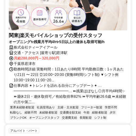
関東|楽天モバイルショップの受付スタッフ
オープニング✨残業月平均4h✨5日以上の連休も取得可能/h
株式会社ティーアイアール
交通・アクセス [最寄り駅]君津駅
月給280,000円～320,000円
千葉県君津市
勤務時間詳細 実働時間：1日あたり8時間 平均勤務日数：1ヶ月あた
り21日 〜 22日 ⏰10:00~20:00 (実働8時間/シフト制) ▼シフト例
10:00~19:00 11:00~20...
仕事内容 ✦トレンドを語れる自分にアップデート✦ …
━━━━━━━━━━━━━━━… ⏩残業ほぼなし◎月平均4時間✨
⏩週休2日・連休取得可／有給取得率82% ⏩平均年齢26.6歳 ⏩未経験
の方や第二...
業界未経験者歓迎
社員登用あり
主婦・主夫歓迎
フリーター歓迎
学歴不問
転勤なし
経験不問
未経験者歓迎
交通費全額支給
午前
経験者歓迎
夕方
ブランクOK
オープニングスタッフ
交通費支給
長期歓迎
シフト制
アルバイト・パート