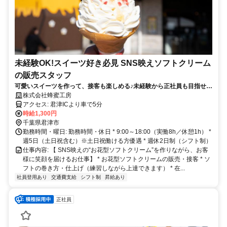
未経験OK!スイーツ好き必見 SNS映えソフトクリーム
の販売スタッフ
可愛いスイーツを作って、接客も楽しめる♪未経験から正社員も目指せ
る！
株式会社蜂蜜工房
アクセス: 君津ICより車で5分
時給1,300円
千葉県君津市
勤務時間・曜日: 勤務時間・休日 * 9:00～18:00（実働8h／休憩1h） *
週5日（土日祝含む）※土日祝働ける方優遇 * 週休2日制（シフト制）
仕事内容: 【 SNS映えの“お花型ソフトクリーム”を作りながら、お客
様に笑顔を届けるお仕事】 * お花型ソフトクリームの販売・接客 * ソ
フトの巻き方・仕上げ（練習しながら上達できます） * 在...
社員登用あり
交通費支給
シフト制
昇給あり
正社員