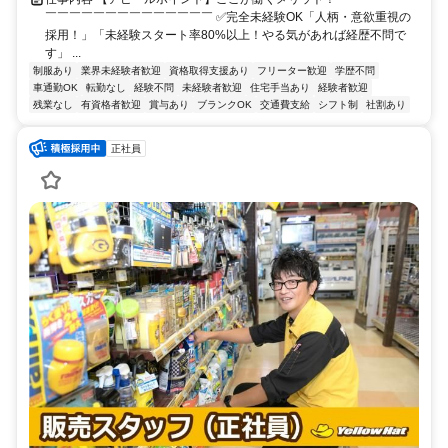
￣￣￣￣￣￣￣￣￣￣￣￣￣￣ ✅完全未経験OK「人柄・意欲重視の
採用！」「未経験スタート率80%以上！やる気があれば経歴不問で
す」 ...
制服あり
業界未経験者歓迎
資格取得支援あり
フリーター歓迎
学歴不問
車通勤OK
転勤なし
経験不問
未経験者歓迎
住宅手当あり
経験者歓迎
残業なし
有資格者歓迎
賞与あり
ブランクOK
交通費支給
シフト制
社割あり
正社員