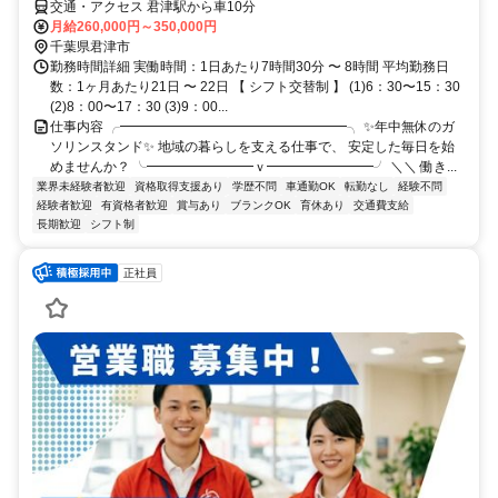
交通・アクセス 君津駅から車10分
月給260,000円～350,000円
千葉県君津市
勤務時間詳細 実働時間：1日あたり7時間30分 〜 8時間 平均勤務日
数：1ヶ月あたり21日 〜 22日 【 シフト交替制 】 (1)6：30〜15：30
(2)8：00〜17：30 (3)9：00...
仕事内容 ╭━━━━━━━━━━━━━━━━━╮ ✨年中無休のガ
ソリンスタンド✨ 地域の暮らしを支える仕事で、 安定した毎日を始
めませんか？ ╰━━━━━━━━ｖ━━━━━━━━╯ ＼＼ 働き...
業界未経験者歓迎
資格取得支援あり
学歴不問
車通勤OK
転勤なし
経験不問
経験者歓迎
有資格者歓迎
賞与あり
ブランクOK
育休あり
交通費支給
長期歓迎
シフト制
正社員