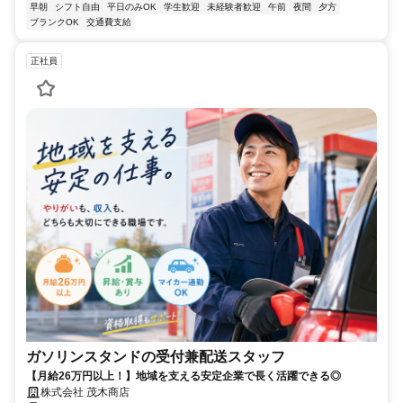
早朝
シフト自由
平日のみOK
学生歓迎
未経験者歓迎
午前
夜間
夕方
ブランクOK
交通費支給
正社員
ガソリンスタンドの受付兼配送スタッフ
【月給26万円以上！】地域を支える安定企業で長く活躍できる◎
株式会社 茂木商店