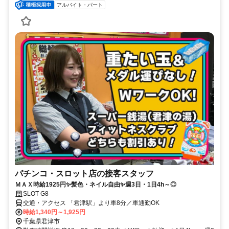
アルバイト・パート
パチンコ・スロット店の接客スタッフ
ＭＡＸ時給1925円✨髪色・ネイル自由✨週3日・1日4h～◎
SLOT G8
交通・アクセス 「君津駅」より車8分／車通勤OK
時給1,340円～1,925円
千葉県君津市