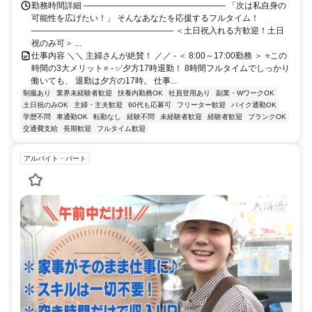
勤務時間詳細 ――――――――――――――――― 「次は私自身の
可能性を広げたい！」 そんなあなたを応援するフルタイム！
――――――――――――――――― ＜土日祝入れる方歓迎！土日
祝のみ可＞ ...
仕事内容 ＼＼ 主婦さんが絶賛！ ／／ - ＜ 8:00～17:00勤務 ＞ ⭐この
時間の3大メリット⭐ - ✅夕方17時退勤！ 8時間フルタイムでしっかり
働いても、 退勤は夕方の17時。 仕事...
制服あり
業界未経験者歓迎
扶養内勤務OK
社員登用あり
副業・WワークOK
土日祝のみOK
主婦・主夫歓迎
60代も応募可
フリーター歓迎
バイク通勤OK
学歴不問
車通勤OK
転勤なし
経験不問
未経験者歓迎
経験者歓迎
ブランクOK
交通費支給
長期歓迎
フルタイム歓迎
アルバイト・パート