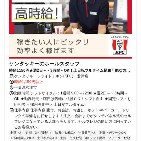
ケンタッキーのホールスタッフ
時給1150円★週2日～・3時間～OK！土日祝フルタイム勤務可能な方大
歓迎♪
ケンタッキーフライドチキン(KFC) 君津店
時給1,150円以上
千葉県君津市
勤務時間 シフトサイクル：1週間 9:00～22:00 ★週2日～・3時間～
OK ★勤務時間・曜日は気軽に相談ＯＫ！シフト自由 ★固定シフトも
応相談 ＜採用強化中＞ 土日祝フルタイム
仕事内容 仕事内容 受付、お会計、お渡し、ポテトやバーガー、ドリ
ンクの準備をお任せします！注文～会計までがタッチパネル式のセル
フレジになっている店舗もあります。セルフレジの使い方に困ってい
るお客様がい...
制服あり
短期（3ヵ月以内）
扶養内勤務OK
社員登用あり
副業・WワークOK
1日4時間以内OK
土日祝のみOK
主婦・主夫歓迎
週1シフト提出
フリーター歓迎