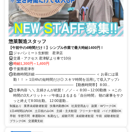
惣菜製造スタッフ
【午前中の4時間だけ！】シンプル作業で最大時給1400円！
ジャパンミート生鮮館 君津店
交通・アクセス 君津駅より車で10分
時給1,300円～1,400円
千葉県君津市
勤務時間詳細 ――――――――――――――――― ＜ お昼には退
勤！！ ＞ 1日4hの短時間だけ◎ スキマ時間を活用して収入アップ♪
――――――――――――――――― 【勤務時間帯】 8:00...
仕事内容 ＼＼ 主婦さんが絶賛！ ／／ - ＜ 8:00～12:00勤務 ＞ ⭐この
時間の3大メリット⭐ - ✅午後はまるまる「自分時間」 朝の家事をサク
ッと終えて8:00出勤。 12:00退勤...
制服あり
業界未経験者歓迎
扶養内勤務OK
社員登用あり
副業・WワークOK
1日4時間以内OK
土日祝のみOK
主婦・主夫歓迎
フリーター歓迎
バイク通勤OK
早朝
学歴不問
車通勤OK
転勤なし
経験不問
未経験者歓迎
午前
経験者歓迎
ブランクOK
交通費支給