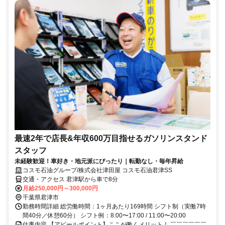
最速2年で店長&年収600万目指せるガソリンスタンド
スタッフ
未経験歓迎！車好き・地元派にぴったり｜転勤なし・毎年昇給
コスモ石油グループ/株式会社津田屋 コスモ石油君津SS
交通・アクセス 君津駅から車で8分
月給250,000円～300,000円
千葉県君津市
勤務時間詳細 総労働時間：1ヶ月あたり169時間 シフト制（実働7時
間40分／休憩60分） シフト例：8:00〜17:00 / 11:00〜20:00
仕事内容 【アピールポイント】ここが働くメリット！ ￣￣￣￣￣￣