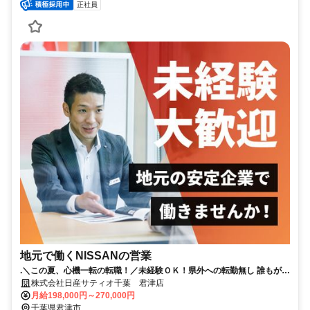
正社員
地元で働くNISSANの営業
.＼この夏、心機一転の転職！／未経験ＯＫ！県外への転勤無し 誰もが知
る安心な会社！年間休日119日│賞与4か月分（昨年実績）
株式会社日産サティオ千葉 君津店
月給198,000円～270,000円
千葉県君津市