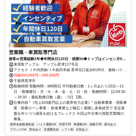
営業職・車買取専門店
接客or営業経験2年◆年間休日120日・残業5h◆トップはインセン月90
万円◆100%反響型◆飛込みテレアポノルマなし
車買取アップル アップル君津127号店
アクセス ＪＲ内房線/ＪＲ総武本線 君津北口徒歩約36分、連絡バス 君
津北口徒歩約37分
月給260,000円～290,000円
千葉県君津市
勤務時間 実働時間：8時間/日 平均勤務日数：1ヶ月あたり20日～21
日 ・勤務曜日：月・火・木・金・土・日・祝 ・勤務時間： [1] 09:30
～18:30 ・最低勤務日数（週）：5日 【勤...
仕事内容 *《売上620億円以上の業界有力企業》* 自動車事業・買取事
業・医療ローン事業・ 飲食事業など幅広く展開し多角経営で 安定基
盤を作りつつ成長を続けるフレックス 今回は中古車の買取営業職の
募集...
業界未経験者歓迎
バイク通勤OK
学歴不問
車通勤OK
経験不問
賞与あり
ブランクOK
育休あり
交通費支給
シフト制
社割あり