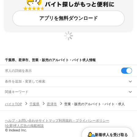
アプリを無料ダウンロード
千葉県、君津市、営業・販売のアルバイト・バイト求人情報
求人の詳細を表示
条件を追加・変更して検索
市区町村を追加・変更
関連キーワード
千葉県 君津市 営業・販売 ガソリンスタンド
千葉県 営業・販売 ジェーソン
千葉県
駅を追加・変更
バイトTOP
千葉県
君津市
営業・販売のアルバイト・バイト・求人
千葉県 君津市 営業・販売 長期 シール貼り
千葉県 君津市 包装
千葉県
すべて
千葉県 君津市 スーパー
千葉市
すべて
職種を追加・変更
JR武蔵野線
中央区
花見川区
稲毛区
若葉区
緑区
美浜区
南流山駅
新松戸駅
新八柱駅
東松戸駅
市川大野駅
船橋法典駅
西船橋駅
飲食・フードサービス
ヘルプ・お問い合わせ
サイトマップ
利用規約・プライバシーポリシー
銚子市
市川市
船橋市
館山市
木更津市
松戸市
野田市
茂原市
成田市
佐倉市
東金市
特徴を追加・変更
飲食・フードサービス
すべて
[企業]求人広告の掲載相談
JR中央・総武線
旭市
習志野市
柏市
勝浦市
市原市
流山市
八千代市
我孫子市
鴨川市
鎌ケ谷市
ホールスタッフ
キッチンスタッフ
皿洗い・洗い場
精肉・鮮魚加工
給食調理
人気
市川駅
本八幡駅
下総中山駅
西船橋駅
船橋駅
東船橋駅
津田沼駅
幕張本郷駅
幕張駅
君津市
富津市
浦安市
四街道市
袖ケ浦市
八街市
印西市
白井市
富里市
南房総市
雇用形態を追加・変更
新着求人を受け取る
パン屋（ベーカリー）
フードカウンター販売員
バー（BAR）・バーテンダー
日払いOK
高校生歓迎
学生歓迎
深夜の仕事
髪型・髪色自由
ひげOK
ネイルOK
新検見川駅
稲毛駅
西千葉駅
千葉駅