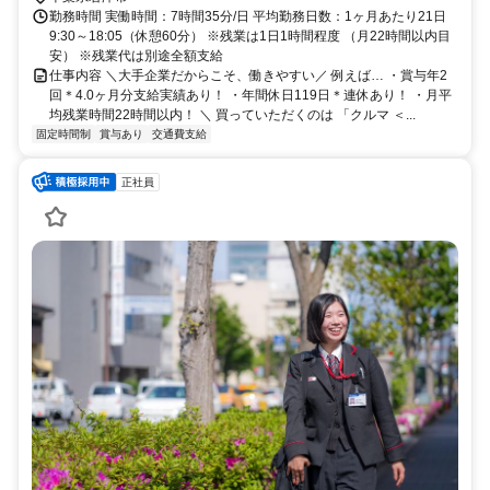
勤務時間 実働時間：7時間35分/日 平均勤務日数：1ヶ月あたり21日
9:30～18:05（休憩60分） ※残業は1日1時間程度 （月22時間以内目
安） ※残業代は別途全額支給
仕事内容 ＼大手企業だからこそ、働きやすい／ 例えば… ・賞与年2
回＊4.0ヶ月分支給実績あり！ ・年間休日119日＊連休あり！ ・月平
均残業時間22時間以内！ ＼ 買っていただくのは 「クルマ ＜...
固定時間制
賞与あり
交通費支給
正社員