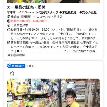
カー用品の販売・受付
君津店 イエローハットの販売スタッフ ◆未経験歓迎！◆安心の正社
員！ ◆車好きにピッタリな仕事
株式会社津田屋 イエローハット君津店
月給219,000円～400,000円
千葉県君津市
勤務曜日・時間 10:00～19:00（シフト制／実働8時間） ＼＼連休取
得可＆休みやすい／／ 状況により、「土日休み」「連休取りたい」
といった希望もOK！ 一人ひとりが気持ちよく働けて、最大限のチ...
募集要項 職種 カー用品の販売・受付 雇用形態 正社員 仕事内容 イエ
ローハット店舗で、ご来店いただいたお客様への接客。 ◇◆具体的
には◆◇ …………………………………… ＊カー用品売場での接客...
変形労働時間制
正社員