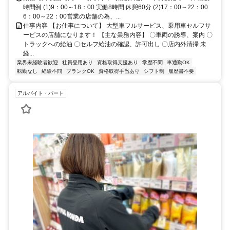
時間例 (1)9：00～18：00 実働8時間 休憩60分 (2)17：00～22：00
6：00～22：00営業の店舗の為、...
仕事内容 【お仕事について】 大型車フルサービス、乗用車セルフサ
ービスの店舗になります！ 【主な業務内容】 〇車両の誘導、案内 〇
トラックへの給油 〇セルフ給油の確認、許可出し 〇店内外清掃 未
経...
業界未経験者歓迎
社員登用あり
資格取得支援あり
学歴不問
車通勤OK
転勤なし
経験不問
ブランクOK
資格取得手当あり
シフト制
履歴書不要
アルバイト・パート