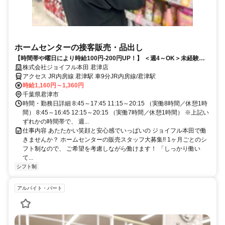
ホームセンターの接客販売・品出し
【時間帯や曜日により時給100円-200円UP！】 ＜週4～OK＞未経験歓
迎！働きやすさ◎
株式会社ジョイフル本田 君津店
アクセス JR内房線 君津駅 車9分JR内房線/君津駅
時給1,160円～1,360円
千葉県君津市
時間・勤務日詳細 8:45～17:45 11:15～20:15 （実働8時間／休憩1時
間） 8:45～16:45 12:15～20:15 （実働7時間／休憩1時間） ※上記い
ずれかの時間帯で、 週...
仕事内容 あたたかい笑顔と安心感でいっぱいの ジョイフル本田で働
きませんか？ ホームセンターの販売スタッフ大募集!! 1ヶ月ごとのシ
フト制なので、 ご希望を考慮しながら働けます！ 「しっかり働い
て...
シフト制
アルバイト・パート