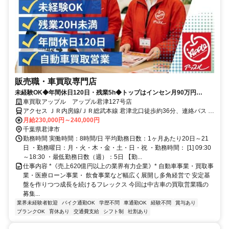
販売職・車買取専門店
未経験OK◆年間休日120日・残業5h◆トップはインセン月90万円
◆100%反響型◆飛込みテレアポノルマなし◆
車買取アップル アップル君津127号店
アクセス ＪＲ内房線/ＪＲ総武本線 君津北口徒歩約36分、連絡バス 君
津北口徒歩約37分
月給230,000円～240,000円
千葉県君津市
勤務時間 実働時間：8時間/日 平均勤務日数：1ヶ月あたり20日～21
日 ・勤務曜日：月・火・木・金・土・日・祝 ・勤務時間： [1] 09:30
～18:30 ・最低勤務日数（週）：5日 【勤...
仕事内容 *《売上620億円以上の業界有力企業》* 自動車事業・買取事
業・医療ローン事業・ 飲食事業など幅広く展開し多角経営で 安定基
盤を作りつつ成長を続けるフレックス 今回は中古車の買取営業職の
募集...
業界未経験者歓迎
バイク通勤OK
学歴不問
車通勤OK
経験不問
賞与あり
ブランクOK
育休あり
交通費支給
シフト制
社割あり