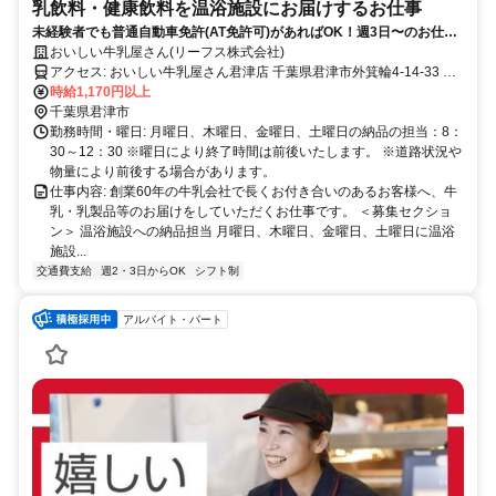
乳飲料・健康飲料を温浴施設にお届けするお仕事
未経験者でも普通自動車免許(AT免許可)があればOK！週3日〜のお仕事
です！
おいしい牛乳屋さん(リーフス株式会社)
アクセス: おいしい牛乳屋さん君津店 千葉県君津市外箕輪4-14-33 ※
マイカー通勤OK！（無料駐車場完備） 配達エリア：君津市近郊のご
時給1,170円以上
家庭 (君津市・木更津市・富津市)
千葉県君津市
勤務時間・曜日: 月曜日、木曜日、金曜日、土曜日の納品の担当：8：
30～12：30 ※曜日により終了時間は前後いたします。 ※道路状況や
物量により前後する場合があります。
仕事内容: 創業60年の牛乳会社で長くお付き合いのあるお客様へ、牛
乳・乳製品等のお届けをしていただくお仕事です。 ＜募集セクショ
ン＞ 温浴施設への納品担当 月曜日、木曜日、金曜日、土曜日に温浴
施設...
交通費支給
週2・3日からOK
シフト制
アルバイト・パート