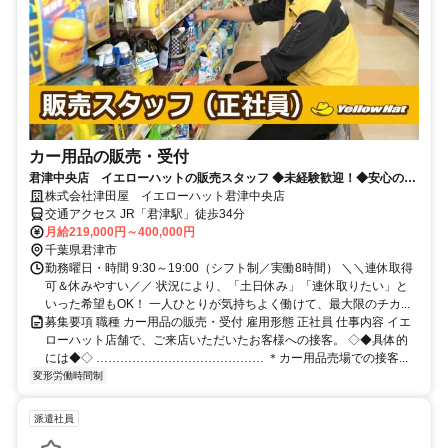
カー用品の販売・受付
君津中央店 イエローハットの販売スタッフ ◆未経験歓迎！◆安心の正
社員！ ◆車好きにピッタリな仕事
株式会社津田屋 イエローハット君津中央店
交通アクセス JR「君津駅」徒歩34分
月給219,000円～400,000円
千葉県君津市
勤務曜日・時間 9:30～19:00（シフト制／実働8時間） ＼＼連休取得
可＆休みやすい／／ 状況により、「土日休み」「連休取りたい」と
いった希望もOK！ 一人ひとりが気持ちよく働けて、最大限のチカ...
募集要項 職種 カー用品の販売・受付 雇用形態 正社員 仕事内容 イエ
ローハット店舗で、ご来店いただいたお客様への接客。 ◇◆具体的
には◆◇ …………………………………… ＊カー用品売場での接客...
変形労働時間制
派遣社員