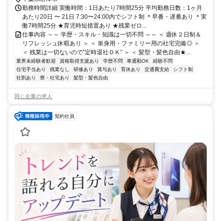
勤務時間詳細 実働時間：1日あたり7時間25分 平均勤務日数：1ヶ月
あたり20日 〜 21日 7:30〜24:00内でシフト制 ＊早番・遅番あり ＊実
働7時間25分 ★育児時短措置あり ★残業ゼロ...
仕事内容 ～～ 学歴・スキル・知識は一切不問 ～～ ＜ 週休２日制＆
リフレッシュ休暇あり ＞ ＜ 単身用・ファミリー用の社宅完備◎ ＞
＜ 残業は一切ないので”定時退社ＯＫ” ＞ ＜ 髪型・髪色自由★...
業界未経験者歓迎
資格取得支援あり
学歴不問
車通勤OK
経験不問
住宅手当あり
残業なし
研修あり
賞与あり
育休あり
交通費支給
シフト制
社割あり
寮・社宅あり
髪型・髪色自由
同じ企業の求人
契約社員