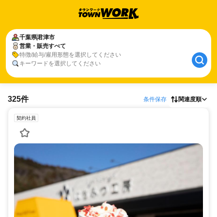
千葉県
君津市
営業・販売すべて
特徴/給与/雇用形態を選択してください
キーワードを選択してください
325件
条件保存
関連度順
契約社員