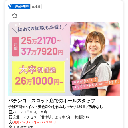
正社員
パチンコ・スロット店でのホールスタッフ
学歴不問⭐ネイル・髪色OK⭐お休みしっかり120日／残業なし
パチンコ日の丸 本店
交通・アクセス 「君津駅」より車7分／車通勤OK
月給252,170円～377,920円
千葉県君津市