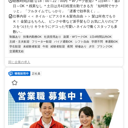
勤務時間詳細 ⏰18：00～22：00内 ＊Wワーク歓迎♪ ＊1日4h～・週3
日～OK ＊残業なし ＊土日は月4日程度出勤できる方 「短時間でサク
ッと」 「フルタイムでしっかり」 「遅番で効率良く」...
仕事内容 ＜＜ ネイル・ピアスＯＫ＆髪色自由 ＞＞ 髪は何色でもＯ
Ｋ！ 金髪はもちろん、 ピンクや青など派手髪も◎ お気に入りのピア
スをつけたり キラキラにデコった可愛い ネイルで働くスタッフも多
数い...
制服あり
扶養内勤務OK
社員登用あり
副業・WワークOK
1日4時間以内OK
主婦・主夫歓迎
フリーター歓迎
バイク通勤OK
シフト自由
学歴不問
車通勤OK
学生歓迎
未経験者歓迎
午前
経験者歓迎
夜間
研修あり
夕方
ブランクOK
交通費支給
同じ企業の求人
正社員