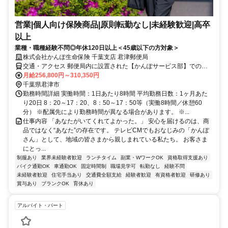
営業|個人向け保険商品|原則転勤なし|未経験歓迎|高卒
以上
業種・職種経験不問◎年休120日以上＜45歳以下の方対象＞
株式会社かんぽ生命保険 千葉支店 君津郵便局
交通・アクセス 郵便局内に設置された【かんぽサービス部】での勤
務となります
月給256,800円～310,350円
千葉県君津市
勤務時間詳細 実働時間：1日あたり8時間 平均勤務日数：1ヶ月あた
り20日 8：20～17：20、8：50～17：50等（実働8時間／休憩60
分） ※配属先により勤務時間が異なる場合があります。 ※...
仕事内容 「あなたがいてくれてよかった。」 安心を届けるのは、商
品ではなく“あなた”の存在です。 テレビCMでもおなじみの「かんぽ
さん」として、地域の皆さまから親しまれている私たち。 お客さま
にとっ...
制服あり
業界未経験者歓迎
ランチタイム
副業・WワークOK
資格取得支援あり
バイク通勤OK
車通勤OK
固定時間制
職場見学可
転勤なし
経験不問
未経験者歓迎
住宅手当あり
交通費全額支給
経験者歓迎
有資格者歓迎
研修あり
賞与あり
ブランクOK
育休あり
アルバイト・パート