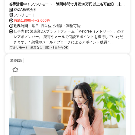
若手活躍中！フルリモート・隙間時間で月収10万円以上も可能◎ │未経
験からインサイドセールスに挑戦
ZAZA株式会社
フルリモート
時給1,800円～2,000円
勤務時間・曜日: 月単位で相談・調整可能
仕事内容: 製造業DXプラットフォーム「Metoree（メトリー）」のテ
レアポメンバー。 架電やメールで商談アポイントを獲得していただ
きます。 * 架電やメールアプローチによるアポイント獲得 *...
フルリモート
残業なし
週2・3日からOK
業務委託