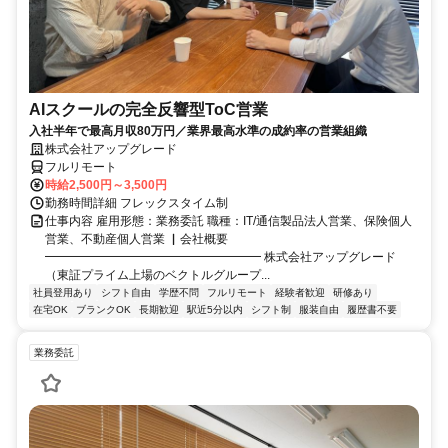
AIスクールの完全反響型ToC営業
入社半年で最高月収80万円／業界最高水準の成約率の営業組織
株式会社アップグレード
フルリモート
時給2,500円～3,500円
勤務時間詳細 フレックスタイム制
仕事内容 雇用形態：業務委託 職種：IT/通信製品法人営業、保険個人
営業、不動産個人営業 ▏会社概要
━━━━━━━━━━━━━━━━━━ 株式会社アップグレード
（東証プライム上場のベクトルグループ...
社員登用あり
シフト自由
学歴不問
フルリモート
経験者歓迎
研修あり
在宅OK
ブランクOK
長期歓迎
駅近5分以内
シフト制
服装自由
履歴書不要
業務委託