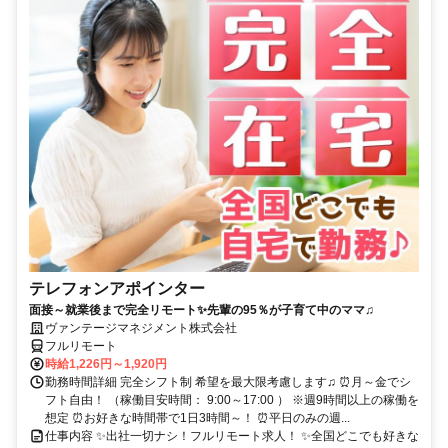
テレフォンアポインター
面接～就業後まで完全リモート✨先輩の95％が子育て中のママ♫
ヴァンテージマネジメント株式会社
フルリモート
時給1,226円～1,920円
勤務時間詳細 完全シフト制 希望を最大限考慮します♫ ⏰月～金でシ
フト自由！ （稼働目安時間： 9:00～17:00 ） ※週9時間以上の稼働を
想定 ⏰お好きな時間帯で1日3時間～！ ⏰平日のみの週...
仕事内容 ✨出社一切ナシ！フルリモート求人！ ✨全国どこでも好きな