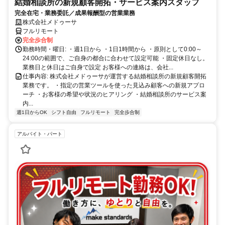
結婚相談所の新規顧客開拓・サービス案内スタッフ
完全在宅・業務委託／成果報酬型の営業業務
株式会社メドゥーサ
フルリモート
完全歩合制
勤務時間・曜日: ・週1日から ・1日1時間から ・原則として0:00～
24:00の範囲で、ご自身の都合に合わせて設定可能 ・固定休日なし。
業務日と休日はご自身で設定 お客様への連絡は、会社...
仕事内容: 株式会社メドゥーサが運営する結婚相談所の新規顧客開拓
業務です。 ・指定の営業ツールを使った見込み顧客への新規アプロ
ーチ ・お客様の希望や状況のヒアリング ・結婚相談所のサービス案
内...
週1日からOK
シフト自由
フルリモート
完全歩合制
アルバイト・パート