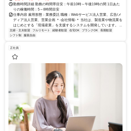
勤務時間詳細 勤務の時間帯目安：午前10時～午後19時の間 1日あた
りの稼働時間：5～8時間目安
仕事内容 雇用形態：業務委託 職種：Webサービス法人営業、広告/メ
ディア法人営業、営業企画 ＊-会社情報-＊ 当社は、製造業や物流業を
はじめとする「現場産業」を支援するシステムを開発しています。 ...
主婦・主夫歓迎
フルリモート
経験者歓迎
在宅OK
ブランクOK
長期歓迎
シフト制
服装自由
正社員