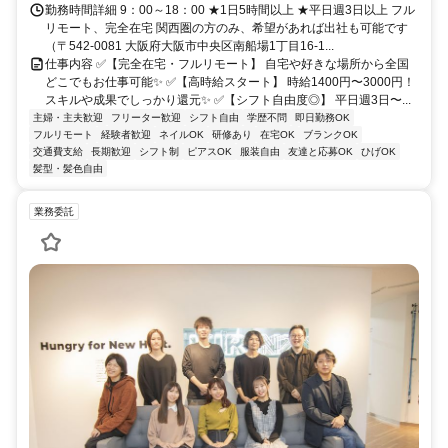
勤務時間詳細 9：00～18：00 ★1日5時間以上 ★平日週3日以上 フル
リモート、完全在宅 関西圏の方のみ、希望があれば出社も可能です
（〒542-0081 大阪府大阪市中央区南船場1丁目16-1...
仕事内容 ✅【完全在宅・フルリモート】 自宅や好きな場所から全国
どこでもお仕事可能✨ ✅【高時給スタート】 時給1400円〜3000円！
スキルや成果でしっかり還元✨ ✅【シフト自由度◎】 平日週3日〜...
主婦・主夫歓迎
フリーター歓迎
シフト自由
学歴不問
即日勤務OK
フルリモート
経験者歓迎
ネイルOK
研修あり
在宅OK
ブランクOK
交通費支給
長期歓迎
シフト制
ピアスOK
服装自由
友達と応募OK
ひげOK
髪型・髪色自由
業務委託