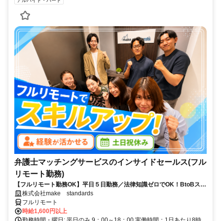
アルバイト・パート
弁護士マッチングサービスのインサイドセールス(フル
リモート勤務)
【フルリモート勤務OK】平日５日勤務／法律知識ゼロでOK！BtoBスキ
ルが身につく営業職
株式会社make standards
フルリモート
時給1,600円以上
勤務時間・曜日: 平日のみ 9：00～18：00 実働時間：1日あたり8時