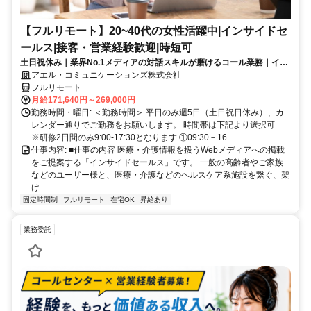
【フルリモート】20~40代の女性活躍中|インサイドセ
ールス|接客・営業経験歓迎|時短可
土日祝休み｜業界No.1メディアの対話スキルが磨けるコール業務｜イン
センティブあり
アエル・コミュニケーションズ株式会社
フルリモート
月給171,640円～269,000円
勤務時間・曜日: ＜勤務時間＞ 平日のみ週5日（土日祝日休み）、カ
レンダー通りでご勤務をお願いします。 時間帯は下記より選択可
※研修2日間のみ9:00-17:30となります ①09:30－16...
仕事内容: ■仕事の内容 医療・介護情報を扱うWebメディアへの掲載
をご提案する「インサイドセールス」です。 一般の高齢者やご家族
などのユーザー様と、医療・介護などのヘルスケア系施設を繋ぐ、架
け...
固定時間制
フルリモート
在宅OK
昇給あり
業務委託