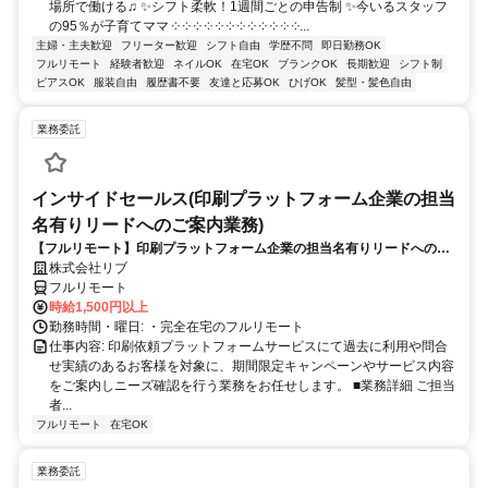
場所で働ける♫ ✨シフト柔軟！1週間ごとの申告制 ✨今いるスタッフ
の95％が子育てママ ༶ ༶ ༶ ༶ ༶ ༶ ༶ ༶ ༶ ༶ ༶ ༶...
主婦・主夫歓迎
フリーター歓迎
シフト自由
学歴不問
即日勤務OK
フルリモート
経験者歓迎
ネイルOK
在宅OK
ブランクOK
長期歓迎
シフト制
ピアスOK
服装自由
履歴書不要
友達と応募OK
ひげOK
髪型・髪色自由
業務委託
インサイドセールス(印刷プラットフォーム企業の担当
名有りリードへのご案内業務)
【フルリモート】印刷プラットフォーム企業の担当名有りリードへのご
案内業務（インサイドセールス）
株式会社リブ
フルリモート
時給1,500円以上
勤務時間・曜日: ・完全在宅のフルリモート
仕事内容: 印刷依頼プラットフォームサービスにて過去に利用や問合
せ実績のあるお客様を対象に、期間限定キャンペーンやサービス内容
をご案内しニーズ確認を行う業務をお任せします。 ■業務詳細 ご担当
者...
フルリモート
在宅OK
業務委託