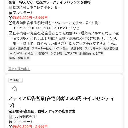
在宅・高収入で、理想のワークライフバランスを獲得
株式会社日本テレアポセンター
フルリモート
時給2,000円～3,000円
勤務時間詳細 勤務時間も自分のペースで決めてOK！ 例：
9:00~18:00 10:00~19:00 12:00~20:00 など
仕事内容 ✅完全在宅 全国どこでも勤務OK ✅通勤もノルマもなし ✅在
宅で月収25万円以上も可能！ 経験・成果に応じて昇給あり。 フルリ
モート環境で、自分らしい働き方と 収入アップを両立できます あ...
主婦・主夫歓迎
フリーター歓迎
シフト自由
学歴不問
フルリモート
経験者歓迎
ネイルOK
研修あり
在宅OK
シフト制
ピアスOK
服装自由
ひげOK
髪型・髪色自由
同じ企業の求人
業務委託
メディア広告営業(在宅|時給2,500円~+インセンティ
ブ)
完全在宅×高単価。自社メディアの広告営業
Tebiki株式会社
フルリモート
時給2,500円～3,000円