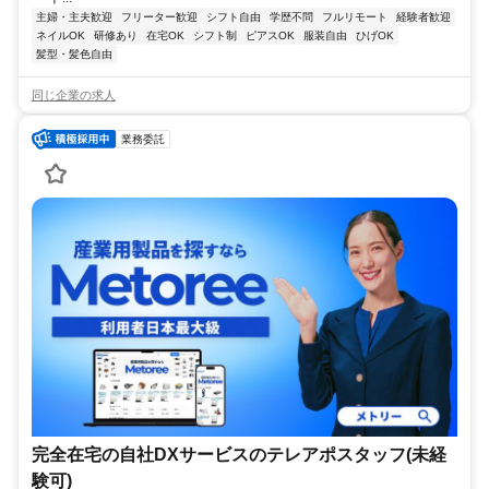
主婦・主夫歓迎
フリーター歓迎
シフト自由
学歴不問
フルリモート
経験者歓迎
ネイルOK
研修あり
在宅OK
シフト制
ピアスOK
服装自由
ひげOK
髪型・髪色自由
同じ企業の求人
業務委託
完全在宅の自社DXサービスのテレアポスタッフ(未経
験可)