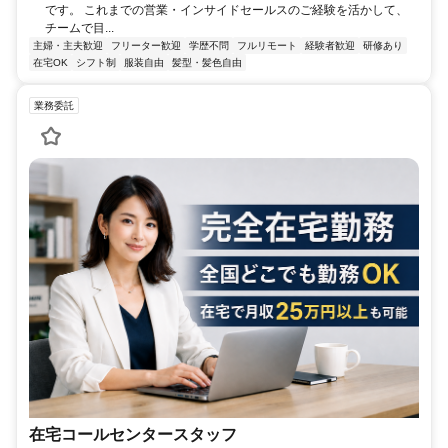
です。 これまでの営業・インサイドセールスのご経験を活かして、
チームで目...
主婦・主夫歓迎
フリーター歓迎
学歴不問
フルリモート
経験者歓迎
研修あり
在宅OK
シフト制
服装自由
髪型・髪色自由
業務委託
在宅コールセンタースタッフ