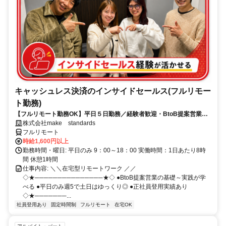
キャッシュレス決済のインサイドセールス(フルリモー
ト勤務)
【フルリモート勤務OK】平日５日勤務／経験者歓迎・BtoB提案営業で
スキルアップ
株式会社make standards
フルリモート
時給1,600円以上
勤務時間・曜日: 平日のみ 9：00～18：00 実働時間：1日あたり8時
間 休憩1時間
仕事内容: ＼＼在宅型リモートワーク ／／
◇★───────────────★◇ ●BtoB提案営業の基礎～実践が学
べる ●平日のみ週5で土日はゆっくり◎ ●正社員登用実績あり
◇★───────...
社員登用あり
固定時間制
フルリモート
在宅OK