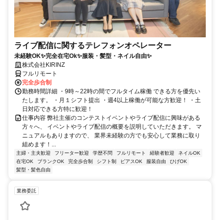
ライブ配信に関するテレフォンオペレーター
未経験OK✨完全在宅Ok✨服装・髪型・ネイル自由✨
株式会社KIRINZ
フルリモート
完全歩合制
勤務時間詳細 ・9時～22時の間でフルタイム稼働 できる方を優先い
たします。 ・月１シフト提出 ・週4以上稼働が可能な方歓迎！ ・土
日対応できる方特に歓迎！
仕事内容 弊社主催のコンテストイベントやライブ配信に興味がある
方々へ、 イベントやライブ配信の概要を説明していただきます。 マ
ニュアルもありますので、 業界未経験の方でも安心して業務に取り
組めます！...
主婦・主夫歓迎
フリーター歓迎
学歴不問
フルリモート
経験者歓迎
ネイルOK
在宅OK
ブランクOK
完全歩合制
シフト制
ピアスOK
服装自由
ひげOK
髪型・髪色自由
業務委託