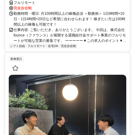
研修制度充実
フルリモート
完全歩合制
勤務時間・曜日: 月100時間以上の稼働必須 ＜勤務例＞ 1日8時間×10
日・1日4時間×20日など希望に合わせられます！ 稼ぎたい方は100時
間以上の稼働も可能です！
仕事内容: ご覧いただき、ありがとうございます。 今回は、株式会社
founce（ファウンス）が展開する退職給付金サポート事業のフルリモ
ートが可能な営業の募集です。 ーーーーー▼この求人のポイント▼...
シフト自由
フルリモート
在宅OK
完全歩合制
業務委託