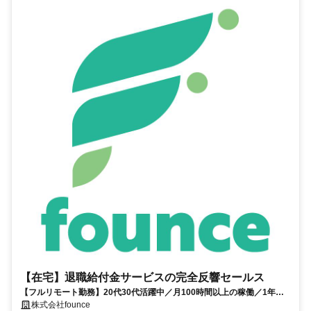
【在宅】退職給付金サービスの完全反響セールス
【フルリモート勤務】20代30代活躍中／月100時間以上の稼働／1年目
の最高月収100万円／営業経験1年あればOK／アポ取りなし提案のみ／
株式会社founce