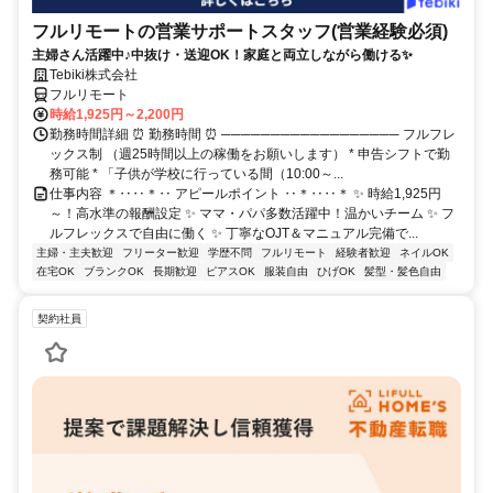
フルリモートの営業サポートスタッフ(営業経験必須)
主婦さん活躍中♪中抜け・送迎OK！家庭と両立しながら働ける✨
Tebiki株式会社
フルリモート
時給1,925円～2,200円
勤務時間詳細 ⏰ 勤務時間 ⏰ ────────────────── フルフレ
ックス制 （週25時間以上の稼働をお願いします） * 申告シフトで勤
務可能 * 「子供が学校に行っている間（10:00～...
仕事内容 ＊‥‥＊‥ アピールポイント ‥＊‥‥＊ ✨ 時給1,925円
～！高水準の報酬設定 ✨ ママ・パパ多数活躍中！温かいチーム ✨ フ
ルフレックスで自由に働く ✨ 丁寧なOJT＆マニュアル完備で...
主婦・主夫歓迎
フリーター歓迎
学歴不問
フルリモート
経験者歓迎
ネイルOK
在宅OK
ブランクOK
長期歓迎
ピアスOK
服装自由
ひげOK
髪型・髪色自由
契約社員