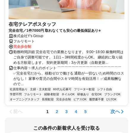
在宅テレアポスタッフ
完全在宅／1件7000円 取れなくても安心の最低保証あり⭐
株式会社Y's Group
フルリモート
完全歩合制
勤務時間詳細 完全在宅での業務となります。 9:00~18:00 稼働時間は
ご自身で調整可能です。 1日1～3時間程度からOK。 継続的に取り組
める方歓迎します。 契約更新期間：3か月更新（自動更新...
仕事内容 ✨求人のポイント ￣￣￣￣￣￣￣￣￣￣￣￣￣￣￣￣￣￣
✅完全在宅だから、移動ゼロで働ける 通勤が一切ないため時間のロス
がなし！ 家事や育児の合間やスキマ時間を有効活用！ ✅成果報酬な
ので...
社員登用あり
主婦・主夫歓迎
60代も応募可
フリーター歓迎
シフト自由
学歴不問
フルリモート
経験者歓迎
ネイルOK
研修あり
在宅OK
ブランクOK
オープニングスタッフ
長期歓迎
完全歩合制
ピアスOK
履歴書不要
ひげOK
前へ
次へ
1
2
3
4
5
この条件の新着求人を受け取る