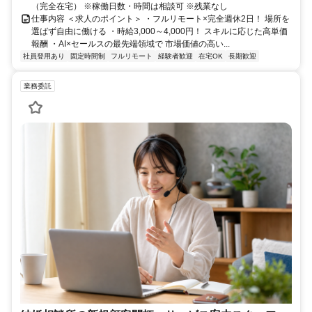
（完全在宅） ※稼働日数・時間は相談可 ※残業なし
仕事内容 ＜求人のポイント＞ ・フルリモート×完全週休2日！ 場所を
選ばず自由に働ける ・時給3,000～4,000円！ スキルに応じた高単価
報酬 ・AI×セールスの最先端領域で 市場価値の高い...
社員登用あり
固定時間制
フルリモート
経験者歓迎
在宅OK
長期歓迎
業務委託