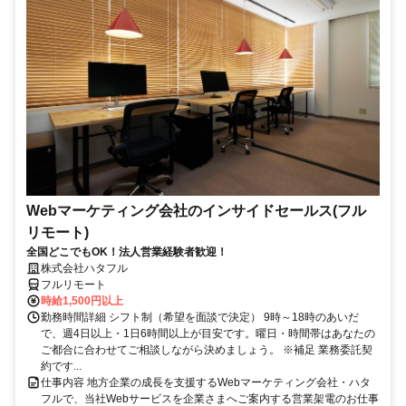
Webマーケティング会社のインサイドセールス(フル
リモート)
全国どこでもOK！法人営業経験者歓迎！
株式会社ハタフル
フルリモート
時給1,500円以上
勤務時間詳細 シフト制（希望を面談で決定） 9時～18時のあいだ
で、週4日以上・1日6時間以上が目安です。曜日・時間帯はあなたの
ご都合に合わせてご相談しながら決めましょう。 ※補足 業務委託契
約です...
仕事内容 地方企業の成長を支援するWebマーケティング会社・ハタ
フルで、当社Webサービスを企業さまへご案内する営業架電のお仕事