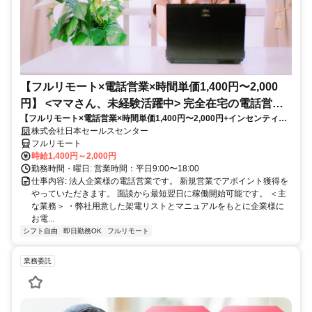
【フルリモート×電話営業×時間単価1,400円〜2,000
円】 <ママさん、未経験活躍中> 完全在宅の電話営業
【フルリモート×電話営業×時間単価1,400円〜2,000円+インセンティブ
で家庭と仕事の両立を実現
あり】 ＜ママさん、未経験活躍中＞ 完全在宅の電話営業で家庭と仕事の
株式会社日本セールスセンター
両立を実現
フルリモート
時給1,400円～2,000円
勤務時間・曜日: 営業時間：平日9:00〜18:00
仕事内容: 法人企業様の電話営業です。 新規営業でアポイント獲得を
やっていただきます。 面談から最短翌日に稼働開始可能です。 ＜主
な業務＞ ・弊社用意した架電リストとマニュアルをもとに企業様に
お電...
シフト自由
即日勤務OK
フルリモート
業務委託