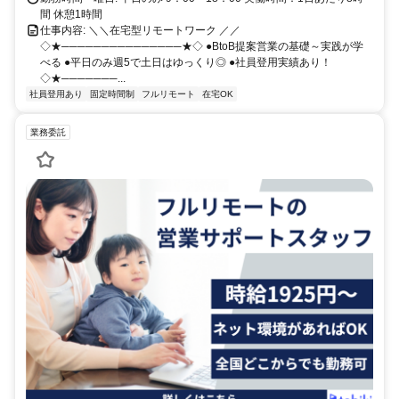
間 休憩1時間
仕事内容: ＼＼在宅型リモートワーク ／／
◇★───────────────★◇ ●BtoB提案営業の基礎～実践が学
べる ●平日のみ週5で土日はゆっくり◎ ●社員登用実績あり！
◇★───────...
社員登用あり
固定時間制
フルリモート
在宅OK
業務委託