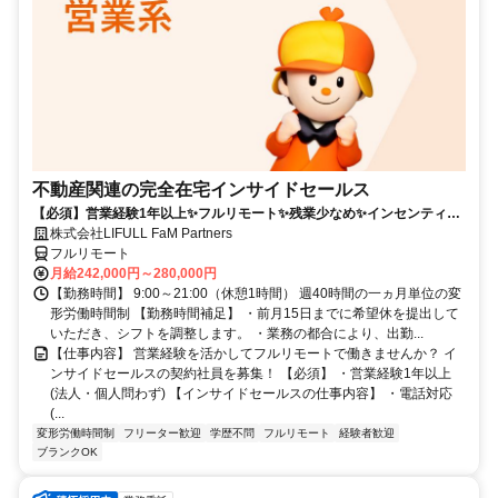
不動産関連の完全在宅インサイドセールス
【必須】営業経験1年以上✨フルリモート✨残業少なめ✨インセンティブ
有
株式会社LIFULL FaM Partners
フルリモート
月給242,000円～280,000円
【勤務時間】 9:00～21:00（休憩1時間） 週40時間の一ヵ月単位の変
形労働時間制 【勤務時間補足】 ・前月15日までに希望休を提出して
いただき、シフトを調整します。 ・業務の都合により、出勤...
【仕事内容】 営業経験を活かしてフルリモートで働きませんか？ イ
ンサイドセールスの契約社員を募集！ 【必須】 ・営業経験1年以上
(法人・個人問わず) 【インサイドセールスの仕事内容】 ・電話対応
(...
変形労働時間制
フリーター歓迎
学歴不問
フルリモート
経験者歓迎
ブランクOK