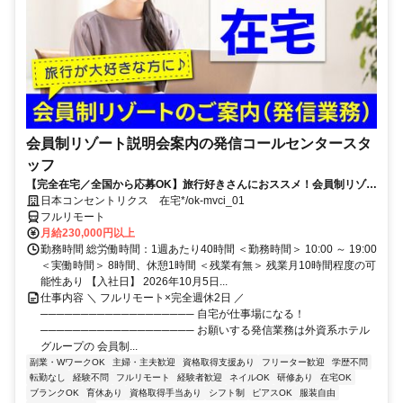
会員制リゾート説明会案内の発信コールセンタースタ
ッフ
【完全在宅／全国から応募OK】旅行好きさんにおススメ！会員制リゾー
トのご案内×テレワーク・リモートワーク◎月収34万円以上も可能！
日本コンセントリクス 在宅*/ok-mvci_01
フルリモート
月給230,000円以上
勤務時間 総労働時間：1週あたり40時間 ＜勤務時間＞ 10:00 ～ 19:00
＜実働時間＞ 8時間、休憩1時間 ＜残業有無＞ 残業月10時間程度の可
能性あり 【入社日】 2026年10月5日...
仕事内容 ＼ フルリモート×完全週休2日 ／
─────────────────── 自宅が仕事場になる！
─────────────────── お願いする発信業務は外資系ホテル
グループの 会員制...
副業・WワークOK
主婦・主夫歓迎
資格取得支援あり
フリーター歓迎
学歴不問
転勤なし
経験不問
フルリモート
経験者歓迎
ネイルOK
研修あり
在宅OK
ブランクOK
育休あり
資格取得手当あり
シフト制
ピアスOK
服装自由