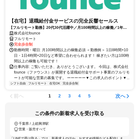
【在宅】退職給付金サービスの完全反響セールス
【フルリモート勤務】20代30代活躍中／月100時間以上の稼働／1年目
の最高月収100万円／営業経験1年あればOK／アポ取りなし提案のみ／
株式会社founce
研修制度充実
フルリモート
完全歩合制
勤務時間・曜日: 月100時間以上の稼働必須 ＜勤務例＞ 1日8時間×10
日・1日4時間×20日など希望に合わせられます！ 稼ぎたい方は100時
間以上の稼働も可能です！
仕事内容: ご覧いただき、ありがとうございます。 今回は、株式会社
founce（ファウンス）が展開する退職給付金サポート事業のフルリモ
ートが可能な営業の募集です。 ーーーーー▼この求人のポイント▼...
シフト自由
フルリモート
在宅OK
完全歩合制
前へ
次へ
1
2
3
4
5
この条件の新着求人を受け取る
千葉県 / 上総興津駅
営業・販売すべて
「LINEで受け取る」では、新着求人のほか、おすすめ情報なども配信しま