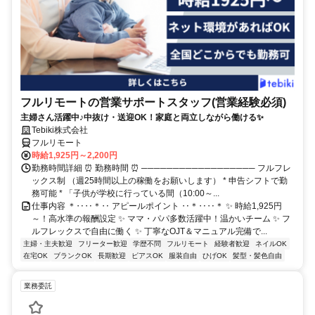
フルリモートの営業サポートスタッフ(営業経験必須)
主婦さん活躍中♪中抜け・送迎OK！家庭と両立しながら働ける✨
Tebiki株式会社
フルリモート
時給1,925円～2,200円
勤務時間詳細 ⏰ 勤務時間 ⏰ ────────────────── フルフレ
ックス制 （週25時間以上の稼働をお願いします） * 申告シフトで勤
務可能 * 「子供が学校に行っている間（10:00～...
仕事内容 ＊‥‥＊‥ アピールポイント ‥＊‥‥＊ ✨ 時給1,925円
～！高水準の報酬設定 ✨ ママ・パパ多数活躍中！温かいチーム ✨ フ
ルフレックスで自由に働く ✨ 丁寧なOJT＆マニュアル完備で...
主婦・主夫歓迎
フリーター歓迎
学歴不問
フルリモート
経験者歓迎
ネイルOK
在宅OK
ブランクOK
長期歓迎
ピアスOK
服装自由
ひげOK
髪型・髪色自由
業務委託