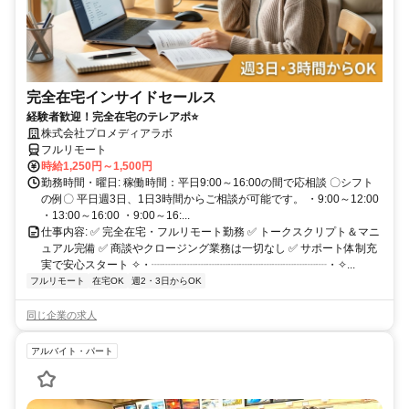
完全在宅インサイドセールス
経験者歓迎！完全在宅のテレアポ⭐
株式会社プロメディアラボ
フルリモート
時給1,250円～1,500円
勤務時間・曜日: 稼働時間：平日9:00～16:00の間で応相談 〇シフト
の例〇 平日週3日、1日3時間からご相談が可能です。 ・9:00～12:00
・13:00～16:00 ・9:00～16:...
仕事内容: ✅ 完全在宅・フルリモート勤務 ✅ トークスクリプト＆マニ
ュアル完備 ✅ 商談やクロージング業務は一切なし ✅ サポート体制充
実で安心スタート ✧・┈┈┈┈┈┈┈┈┈┈┈┈┈┈┈┈・✧...
フルリモート
在宅OK
週2・3日からOK
同じ企業の求人
アルバイト・パート