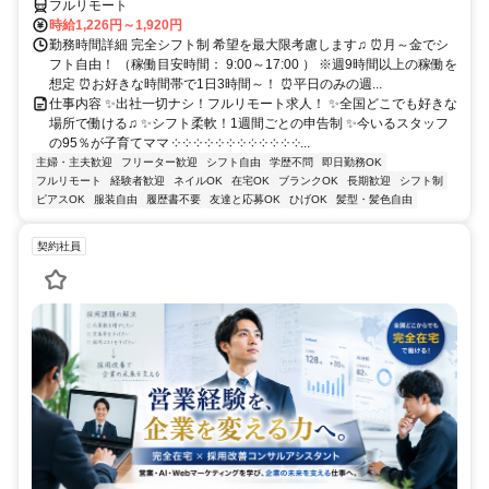
フルリモート
時給1,226円～1,920円
勤務時間詳細 完全シフト制 希望を最大限考慮します♫ ⏰月～金でシ
フト自由！ （稼働目安時間： 9:00～17:00 ） ※週9時間以上の稼働を
想定 ⏰お好きな時間帯で1日3時間～！ ⏰平日のみの週...
仕事内容 ✨出社一切ナシ！フルリモート求人！ ✨全国どこでも好きな
場所で働ける♫ ✨シフト柔軟！1週間ごとの申告制 ✨今いるスタッフ
の95％が子育てママ ༶ ༶ ༶ ༶ ༶ ༶ ༶ ༶ ༶ ༶ ༶ ༶...
主婦・主夫歓迎
フリーター歓迎
シフト自由
学歴不問
即日勤務OK
フルリモート
経験者歓迎
ネイルOK
在宅OK
ブランクOK
長期歓迎
シフト制
ピアスOK
服装自由
履歴書不要
友達と応募OK
ひげOK
髪型・髪色自由
契約社員