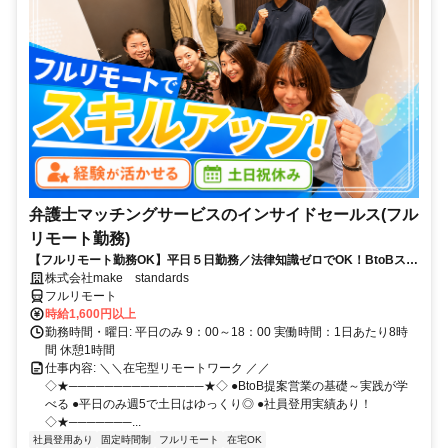
弁護士マッチングサービスのインサイドセールス(フル
リモート勤務)
【フルリモート勤務OK】平日５日勤務／法律知識ゼロでOK！BtoBスキ
ルが身につく営業職
株式会社make standards
フルリモート
時給1,600円以上
勤務時間・曜日: 平日のみ 9：00～18：00 実働時間：1日あたり8時
間 休憩1時間
仕事内容: ＼＼在宅型リモートワーク ／／
◇★───────────────★◇ ●BtoB提案営業の基礎～実践が学
べる ●平日のみ週5で土日はゆっくり◎ ●社員登用実績あり！
◇★───────...
社員登用あり
固定時間制
フルリモート
在宅OK