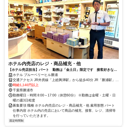
ホテル内売店のレジ・商品補充・他
【ホテル売店担当】パート 勤務は「金土日」限定です 接客好きな方
大歓迎 未経験者OK 勝浦市
ホテル ブルーベリーヒル勝浦
交通アクセス JR外房線「上総興津駅」から徒歩40分 JR「勝浦駅」か
ら車で約15分
時給1,140円以上
千葉県勝浦市
勤務曜日・時間 8:00～17:00（休憩60分） ※勤務は金曜・土曜・日
曜の週3日程度
募集要項 職種 ホテル内売店のレジ・商品補充・他 雇用形態 パート
仕事内容 ホテル内の売店において商品の補充、接客、レジ、清掃等
を行っていただきます。
固定時間制