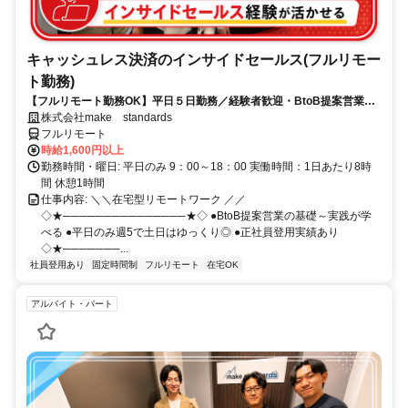
キャッシュレス決済のインサイドセールス(フルリモー
ト勤務)
【フルリモート勤務OK】平日５日勤務／経験者歓迎・BtoB提案営業で
スキルアップ
株式会社make standards
フルリモート
時給1,600円以上
勤務時間・曜日: 平日のみ 9：00～18：00 実働時間：1日あたり8時
間 休憩1時間
仕事内容: ＼＼在宅型リモートワーク ／／
◇★───────────────★◇ ●BtoB提案営業の基礎～実践が学
べる ●平日のみ週5で土日はゆっくり◎ ●正社員登用実績あり
◇★───────...
社員登用あり
固定時間制
フルリモート
在宅OK
アルバイト・パート