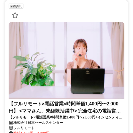
業務委託
【フルリモート×電話営業×時間単価1,400円〜2,000
円】 <ママさん、未経験活躍中> 完全在宅の電話営業
【フルリモート×電話営業×時間単価1,400円〜2,000円+インセンティブ
で家庭と仕事の両立を実現
あり】 ＜ママさん、未経験活躍中＞ 完全在宅の電話営業で家庭と仕事の
株式会社日本セールスセンター
両立を実現
フルリモート