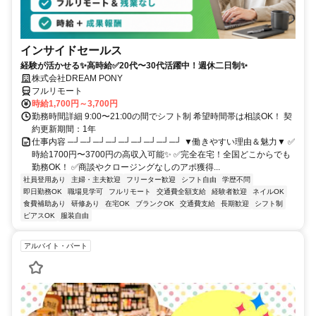
インサイドセールス
経験が活かせる✨高時給✅20代〜30代活躍中！週休二日制✨
株式会社DREAM PONY
フルリモート
時給1,700円～3,700円
勤務時間詳細 9:00〜21:00の間でシフト制 希望時間帯は相談OK！ 契
約更新期間：1年
仕事内容 ─┘─┘─┘─┘─┘─┘─┘─┘─┘ ▼働きやすい理由＆魅力▼ ✅
時給1700円〜3700円の高収入可能✨ ✅完全在宅！全国どこからでも
勤務OK！ ✅商談やクロージングなしのアポ獲得...
社員登用あり
主婦・主夫歓迎
フリーター歓迎
シフト自由
学歴不問
即日勤務OK
職場見学可
フルリモート
交通費全額支給
経験者歓迎
ネイルOK
食費補助あり
研修あり
在宅OK
ブランクOK
交通費支給
長期歓迎
シフト制
ピアスOK
服装自由
アルバイト・パート