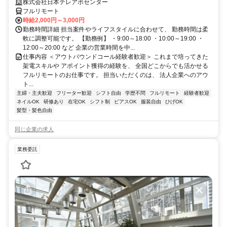
株式会社日本テレアポセンター
フルリモート
時給2,000円～3,000円
勤務時間詳細 担当案件やライフスタイルに合わせて、 勤務時間は柔
軟に調整可能です。 【勤務例】 ・9:00～18:00 ・10:00～19:00 ・
12:00～20:00 など 企業の営業時間を中...
仕事内容 ＜アウトバウンドコール経験者歓迎＞ これまで培ってきた
架電スキルや アポイント獲得の経験を、 全国どこからでも活かせる
フルリモートのお仕事です。 担当いただくのは、 法人企業へのアウ
ト...
主婦・主夫歓迎
フリーター歓迎
シフト自由
学歴不問
フルリモート
経験者歓迎
ネイルOK
研修あり
在宅OK
シフト制
ピアスOK
服装自由
ひげOK
髪型・髪色自由
同じ企業の求人
業務委託