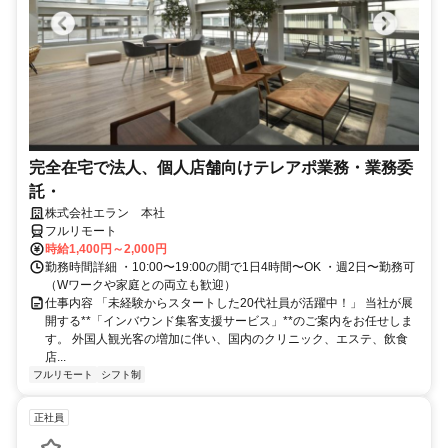
完全在宅で法人、個人店舗向けテレアポ業務・業務委
託・
株式会社エラン 本社
フルリモート
時給1,400円～2,000円
勤務時間詳細 ・10:00〜19:00の間で1日4時間〜OK ・週2日〜勤務可
（Wワークや家庭との両立も歓迎）
仕事内容 「未経験からスタートした20代社員が活躍中！」 当社が展
開する**「インバウンド集客支援サービス」**のご案内をお任せしま
す。 外国人観光客の増加に伴い、国内のクリニック、エステ、飲食
店...
フルリモート
シフト制
正社員