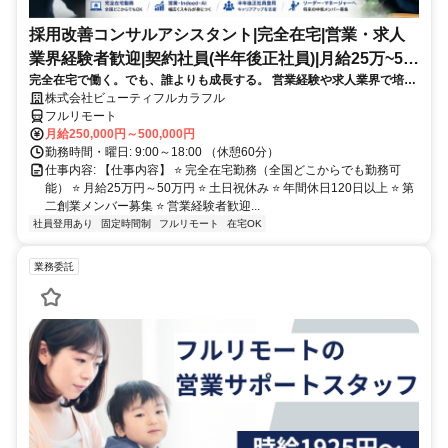
採用改善コンサルアシスタント|完全在宅|営業・求人
業界経験者歓迎|契約社員(半年後正社員)|月給25万~50
完全在宅で働く。でも、誰よりも成長する。 営業経験や求人業界で培っ
万円
た経験を、「企業の採用を変える仕事」に活かしませんか？私たちは全
株式会社ビューティフルカラフル
国3,000社以上の採用支援を行う採用改善会社です。営業・Indeed・
フルリモート
AI・Webマーケティング・分析・マネジメントまで幅広く学びながら、
月給250,000円～500,000円
企業の採用成功を支えるコンサルタントへ。将来はリーダー・マネージ
勤務時間・曜日: 9:00～18:00 （休憩60分）
ャー・新規事業責任者など、会社を支える中核人材として活躍できま
仕事内容: 【仕事内容】 ⭐ 完全在宅勤務（全国どこからでも勤務可
す。
能） ⭐ 月給25万円～50万円 ⭐ 土日祝休み ⭐ 年間休日120日以上 ⭐ 第
二創業メンバー募集 ⭐ 営業経験者歓迎...
社員登用あり
固定時間制
フルリモート
在宅OK
業務委託