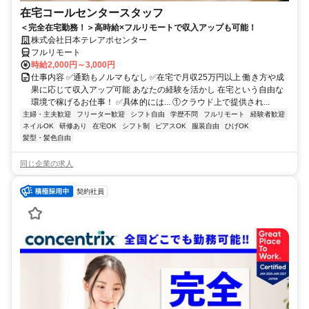
在宅コールセンタースタッフ
＜完全在宅勤務！＞高時給×フルリモートで収入アップも可能！
株式会社日本テレアポセンター
フルリモート
時給2,000円～3,000円
仕事内容 ✅通勤もノルマもなし ✅在宅で月収25万円以上 働き方や成
果に応じて収入アップ可能 あなたの経験を活かし 在宅という自由な
環境で稼げるお仕事！ ✅具体的には... ①クラウド上で提供され...
主婦・主夫歓迎
フリーター歓迎
シフト自由
学歴不問
フルリモート
経験者歓迎
ネイルOK
研修あり
在宅OK
シフト制
ピアスOK
服装自由
ひげOK
髪型・髪色自由
同じ企業の求人
契約社員