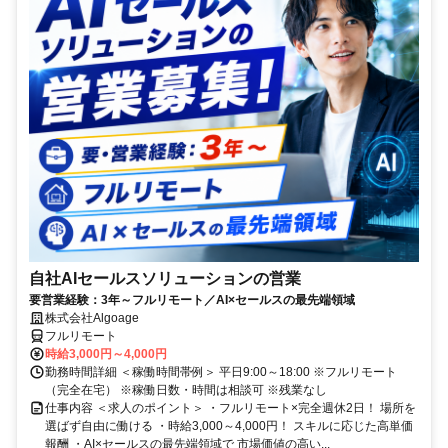
自社AIセールスソリューションの営業
要営業経験：3年～フルリモート／AI×セールスの最先端領域
株式会社Algoage
フルリモート
時給3,000円～4,000円
勤務時間詳細 ＜稼働時間帯例＞ 平日9:00～18:00 ※フルリモート
（完全在宅） ※稼働日数・時間は相談可 ※残業なし
仕事内容 ＜求人のポイント＞ ・フルリモート×完全週休2日！ 場所を
選ばず自由に働ける ・時給3,000～4,000円！ スキルに応じた高単価
報酬 ・AI×セールスの最先端領域で 市場価値の高い...