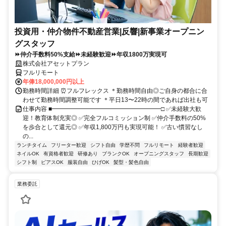
投資用・仲介物件不動産営業|反響|新事業オープニン
グスタッフ
⏩仲介手数料50%支給⏩未経験歓迎⏩年収1800万実現可
株式会社アセットプラン
フルリモート
年俸18,000,000円以上
勤務時間詳細 ⏰フルフレックス ＊勤務時間自由◎ご自身の都合に合
わせて勤務時間調整可能です ＊平日13〜22時の間であれば出社も可
仕事内容 ■━━━━━━━━━━━━━━━━━━□ ✅未経験大歓
迎！教育体制充実◎ ✅完全フルコミッション制 ✅仲介手数料の50%
を歩合として還元◎ ✅年収1,800万円も実現可能！ ✅古い慣習なし
の...
ランチタイム
フリーター歓迎
シフト自由
学歴不問
フルリモート
経験者歓迎
ネイルOK
有資格者歓迎
研修あり
ブランクOK
オープニングスタッフ
長期歓迎
シフト制
ピアスOK
服装自由
ひげOK
髪型・髪色自由
業務委託