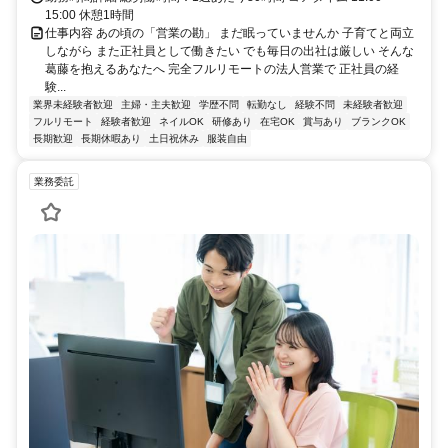
15:00 休憩1時間
仕事内容 あの頃の「営業の勘」 まだ眠っていませんか 子育てと両立
しながら また正社員として働きたい でも毎日の出社は厳しい そんな
葛藤を抱えるあなたへ 完全フルリモートの法人営業で 正社員の経
験...
業界未経験者歓迎
主婦・主夫歓迎
学歴不問
転勤なし
経験不問
未経験者歓迎
フルリモート
経験者歓迎
ネイルOK
研修あり
在宅OK
賞与あり
ブランクOK
長期歓迎
長期休暇あり
土日祝休み
服装自由
業務委託