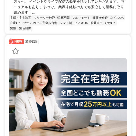
方々へ、 イベントやライブ配信の概要を説明していただきます。 マ
ニュアルもありますので、 業界未経験の方でも安心して業務に取り
組めます！...
主婦・主夫歓迎
フリーター歓迎
学歴不問
フルリモート
経験者歓迎
ネイルOK
在宅OK
ブランクOK
完全歩合制
シフト制
ピアスOK
服装自由
ひげOK
髪型・髪色自由
業務委託