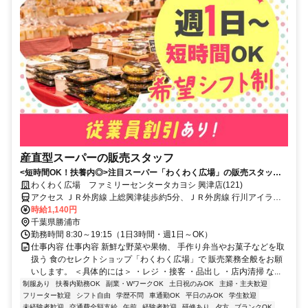
産直型スーパーの販売スタッフ
<短時間OK！扶養内◎>注目スーパー「わくわく広場」の販売スタッ
フ！未経験歓迎！ブランクOK/主婦（主夫）活躍中
わくわく広場 ファミリーセンタータカヨシ 興津店(121)
アクセス ＪＲ外房線 上総興津徒歩約5分、ＪＲ外房線 行川アイラン
ド徒歩約40分、ＪＲ外房線 鵜原徒歩約42分
時給1,140円
千葉県勝浦市
勤務時間 8:30～19:15（1日3時間・週1日～OK）
仕事内容 仕事内容 新鮮な野菜や果物、 手作り弁当やお菓子などを取
扱う 食のセレクトショップ「わくわく広場」で 販売業務全般をお願
いします。 ＜具体的には＞ ・レジ ・接客 ・品出し ・店内清掃 な...
制服あり
扶養内勤務OK
副業・WワークOK
土日祝のみOK
主婦・主夫歓迎
フリーター歓迎
シフト自由
学歴不問
車通勤OK
平日のみOK
学生歓迎
未経験者歓迎
交通費全額支給
午前
経験者歓迎
研修あり
夕方
ブランクOK