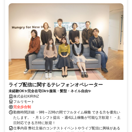
ライブ配信に関するテレフォンオペレーター
未経験OK✨完全在宅Ok✨服装・髪型・ネイル自由✨
株式会社KIRINZ
フルリモート
完全歩合制
勤務時間詳細 ・9時～22時の間でフルタイム稼働 できる方を優先い
たします。 ・月１シフト提出 ・週4以上稼働が可能な方歓迎！ ・土
日対応できる方特に歓迎！
仕事内容 弊社主催のコンテストイベントやライブ配信に興味がある