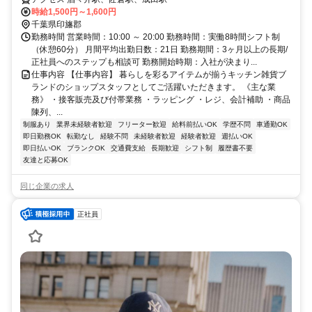
時給1,500円～1,600円
千葉県印旛郡
勤務時間 営業時間：10:00 ～ 20:00 勤務時間：実働8時間シフト制
（休憩60分） 月間平均出勤日数：21日 勤務期間：3ヶ月以上の長期/
正社員へのステップも相談可 勤務開始時期：入社が決まり...
仕事内容 【仕事内容】 暮らしを彩るアイテムが揃うキッチン雑貨ブ
ランドのショップスタッフとしてご活躍いただきます。 《主な業
務》 ・接客販売及び付帯業務 ・ラッピング ・レジ、会計補助 ・商品
陳列、...
制服あり
業界未経験者歓迎
フリーター歓迎
給料前払いOK
学歴不問
車通勤OK
即日勤務OK
転勤なし
経験不問
未経験者歓迎
経験者歓迎
週払いOK
即日払いOK
ブランクOK
交通費支給
長期歓迎
シフト制
履歴書不要
友達と応募OK
同じ企業の求人
正社員