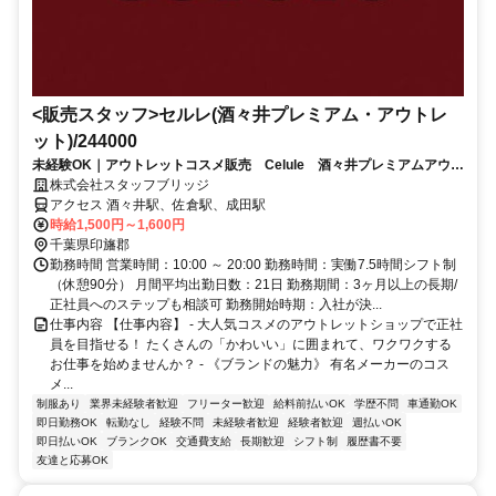
<販売スタッフ>セルレ(酒々井プレミアム・アウトレ
ット)/244000
未経験OK｜アウトレットコスメ販売 Celule 酒々井プレミアムアウト
レット（車通勤可能）
株式会社スタッフブリッジ
アクセス 酒々井駅、佐倉駅、成田駅
時給1,500円～1,600円
千葉県印旛郡
勤務時間 営業時間：10:00 ～ 20:00 勤務時間：実働7.5時間シフト制
（休憩90分） 月間平均出勤日数：21日 勤務期間：3ヶ月以上の長期/
正社員へのステップも相談可 勤務開始時期：入社が決...
仕事内容 【仕事内容】 - 大人気コスメのアウトレットショップで正社
員を目指せる！ たくさんの「かわいい」に囲まれて、ワクワクする
お仕事を始めませんか？ - 《ブランドの魅力》 有名メーカーのコス
メ...
制服あり
業界未経験者歓迎
フリーター歓迎
給料前払いOK
学歴不問
車通勤OK
即日勤務OK
転勤なし
経験不問
未経験者歓迎
経験者歓迎
週払いOK
即日払いOK
ブランクOK
交通費支給
長期歓迎
シフト制
履歴書不要
友達と応募OK