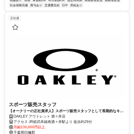
制服あり
長期
車通勤OK
即日勤務OK
固定時間制
未経験者歓迎
経験者歓迎
社会保険完備
賞与あり
交通費支給
日中
昇給あり
正社員
スポーツ販売スタッフ
【オークリーの正社員求人】スポーツ販売スタッフとして長期的なキャ
リアを築こう
OAKLEY アウトレット 酒々井店
アクセス JR総武本線南酒々井駅より 徒歩約29分
月給230,000円以上
千葉県印旛郡