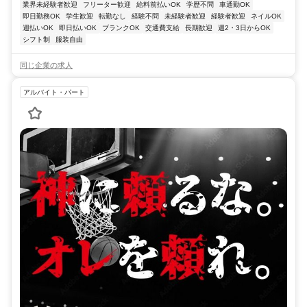
業界未経験者歓迎
フリーター歓迎
給料前払いOK
学歴不問
車通勤OK
即日勤務OK
学生歓迎
転勤なし
経験不問
未経験者歓迎
経験者歓迎
ネイルOK
週払いOK
即日払いOK
ブランクOK
交通費支給
長期歓迎
週2・3日からOK
シフト制
服装自由
同じ企業の求人
アルバイト・パート