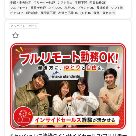
主婦・主夫歓迎
フリーター歓迎
シフト自由
学歴不問
即日勤務OK
フルリモート
経験者歓迎
ネイルOK
在宅OK
ブランクOK
長期歓迎
シフト制
ピアスOK
服装自由
履歴書不要
友達と応募OK
ひげOK
髪型・髪色自由
アルバイト・パート
キャッシュレス決済のインサイドセールス(フルリモー