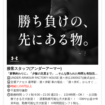
接客スタッフ(アンダーアーマー)
「家事終わりに」「夕飯の支度まで」 …そんな限られた時間も有効活用
★
UNDER ARMOUR FACTORY HOUSE 酒々井(11900027)(株式会社ド
ーム)
交通アクセス 最寄駅：酒々井駅 車の場合：「酒々井IC」からすぐ 電
車の場合：JR「酒々井駅・京成酒々井駅駅」からバスで20分ほど ▶
時給1,150円以上
車通勤OK／バイク通勤（駐車場あり） ★バス通勤の方は、入り時間
千葉県印旛郡
ご相談に応じます！
勤務時間 シフト制 9:00～21:00 週2日～、1日4時間～OK！ ・土日勤
務できる方大歓迎！ ・遅番勤務可能な方大歓迎！！ ・GWやお盆や年
末年始、勤務可能な方大歓迎！ ※時間固定シフト制も...