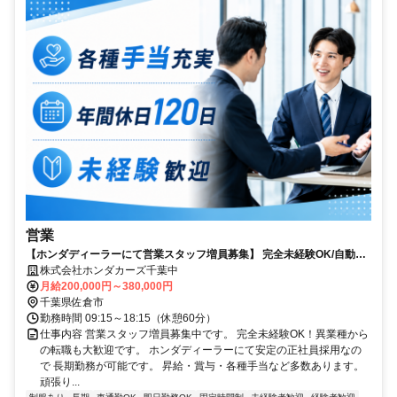
営業
【ホンダディーラーにて営業スタッフ増員募集】 完全未経験OK/自動車
に関する知識や経験不問
株式会社ホンダカーズ千葉中
月給200,000円～380,000円
千葉県佐倉市
勤務時間 09:15～18:15（休憩60分）
仕事内容 営業スタッフ増員募集中です。 完全未経験OK！異業種から
の転職も大歓迎です。 ホンダディーラーにて安定の正社員採用なの
で 長期勤務が可能です。 昇給・賞与・各種手当など多数あります。
頑張り...