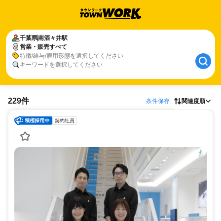
千葉県
南酒々井駅
営業・販売すべて
特徴/給与/雇用形態を選択してください
キーワードを選択してください
229件
条件保存
関連度順
契約社員