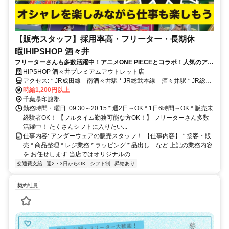
【販売スタッフ】採用率高・フリーター・長期休
暇!HIPSHOP 酒々井
フリーターさんも多数活躍中！アニメONE PIECEとコラボ！人気のアウ
トレット勤務！社割あり！
HIPSHOP 酒々井プレミアムアウトレット店
アクセス: * JR成田線 南酒々井駅 * JR総武本線 酒々井駅 * JR総武
本線 榎戸駅
時給1,200円以上
千葉県印旛郡
勤務時間・曜日: 09:30～20:15 * 週2日～OK * 1日6時間～OK * 販売未
経験者OK！ 【フルタイム勤務可能な方OK！】 フリーターさん多数
活躍中！ たくさんシフトに入りたい...
仕事内容: アンダーウェアの販売スタッフ！ 【仕事内容】 * 接客・販
売 * 商品整理 * レジ業務 * ラッピング * 品出し など 上記の業務内容
を お任せします 当店ではオリジナルの ...
交通費支給
週2・3日からOK
シフト制
昇給あり
契約社員