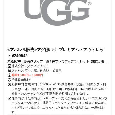
<アパレル販売>アグ(酒々井プレミアム・アウトレッ
ト)/249542
未経験OK｜販売スタッフ 酒々井プレミアムアウトレット（前払い有・
私服勤務・車通勤可）
株式会社スタッフブリッジ
アクセス 酒々井駅、佐倉駅、成田駅
時給1,500円～1,600円
千葉県印旛郡
勤務時間 営業時間：10:00 ～ 20:00 勤務時間：実働7.5時間シフト制
（休憩90分） 月間平均出勤日数：8日 勤務期間：3ヶ月以上の長期/正
社員へのステップも相談可 勤務開始時期：入社が決ま...
仕事内容 【仕事内容】 - サーファー文化から生まれたシープスキンブ
ーツをルーツに持つ、世界的ファッションブランドで働きませんか？
- 《ブランドの魅力》 ふわっとした履き心地と保温性は、一度体験
す...