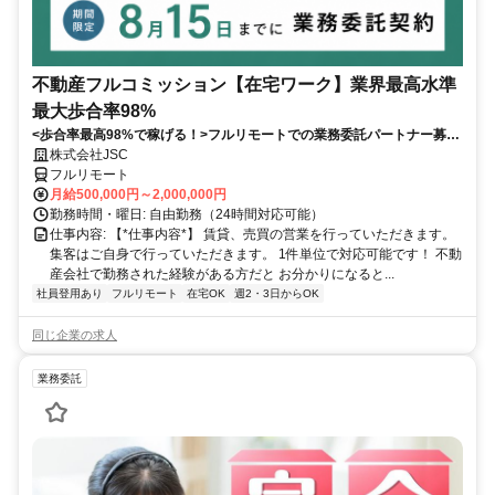
不動産フルコミッション【在宅ワーク】業界最高水準
最大歩合率98%
<歩合率最高98%で稼げる！>フルリモートでの業務委託パートナー募
集！1件単位で対応可能！
株式会社JSC
フルリモート
月給500,000円～2,000,000円
勤務時間・曜日: 自由勤務（24時間対応可能）
仕事内容: 【*仕事内容*】 賃貸、売買の営業を行っていただきます。
集客はご自身で行っていただきます。 1件単位で対応可能です！ 不動
産会社で勤務された経験がある方だと お分かりになると...
社員登用あり
フルリモート
在宅OK
週2・3日からOK
同じ企業の求人
業務委託