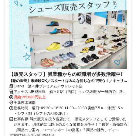
【販売スタッフ】異業種からの転職者が多数活躍中!
【靴の販売】未経験OK／スタートはみんな同じなので安心！／キャリア
アップ可能！
Clarks 酒々井プレミアムアウトレット店
アクセス: JR成田線 酒々井駅（西口） ※バス利用が一般的で、路線
バスで終点まで約15分
月給195,000円以上
千葉県印旛郡
勤務時間・曜日: 09:30～18:30 11:30～20:30 実働7.5ｈ・休憩1.5ｈ
・シフト制（シフトの相談OK！）
仕事内容: 靴の販売を扱う当店にて、 販売スタッフとして ご活躍いた
だきます。 具体的には以下のような業務をお任せ！ * 接客・販売対応
（商品のご案内、コーディネートの提案） * 商品の陳列、ディ...
交通費支給
シフト制
昇給あり