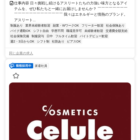
仕事内容 日々挑戦し続けるアスリートたちの力強い味方となるアイ
テムを、ぜひ私たちと一緒にお届けしませんか？ ￣￣￣￣￣￣￣￣
￣￣￣￣￣￣￣￣￣￣￣￣￣ 我々はエネルギーと情熱のブランド。
アスリート...
制服あり
業界未経験者歓迎
副業・WワークOK
フリーター歓迎
社会保険あり
バイク通勤OK
シフト自由
学歴不問
職場見学可
未経験者歓迎
交通費全額支給
社会保険完備
制服貸与
日中
フルタイム歓迎
バイトデビュー歓迎
週2・3日からOK
シフト制
社割あり
ピアスOK
同じ企業の求人
派遣社員