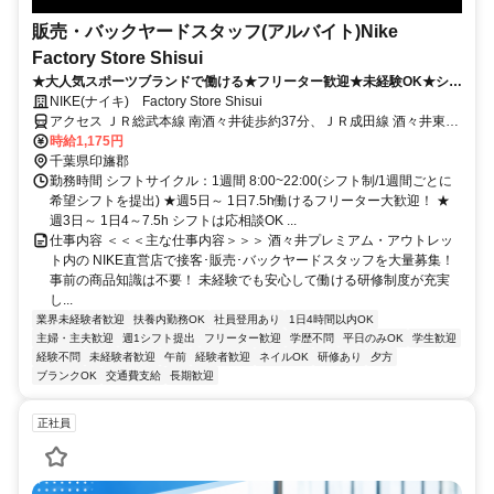
販売・バックヤードスタッフ(アルバイト)Nike
Factory Store Shisui
★大人気スポーツブランドで働ける★フリーター歓迎★未経験OK★シフ
ト×おしゃれ自由度MAX★洗練された空間で髪色ネイル自由！自分らし
NIKE(ナイキ) Factory Store Shisui
く働ける★
アクセス ＪＲ総武本線 南酒々井徒歩約37分、ＪＲ成田線 酒々井東口
徒歩約41分、京成本線 京成酒々井東口徒歩約51分 酒々井駅･京成
時給1,175円
酒々井駅より車で15分
千葉県印旛郡
勤務時間 シフトサイクル：1週間 8:00~22:00(シフト制/1週間ごとに
希望シフトを提出) ★週5日～ 1日7.5h働けるフリーター大歓迎！ ★
週3日～ 1日4～7.5h シフトは応相談OK ...
仕事内容 ＜＜＜主な仕事内容＞＞＞ 酒々井プレミアム・アウトレッ
ト内の NIKE直営店で接客･販売･バックヤードスタッフを大量募集！
事前の商品知識は不要！ 未経験でも安心して働ける研修制度が充実
し...
業界未経験者歓迎
扶養内勤務OK
社員登用あり
1日4時間以内OK
主婦・主夫歓迎
週1シフト提出
フリーター歓迎
学歴不問
平日のみOK
学生歓迎
経験不問
未経験者歓迎
午前
経験者歓迎
ネイルOK
研修あり
夕方
ブランクOK
交通費支給
長期歓迎
正社員