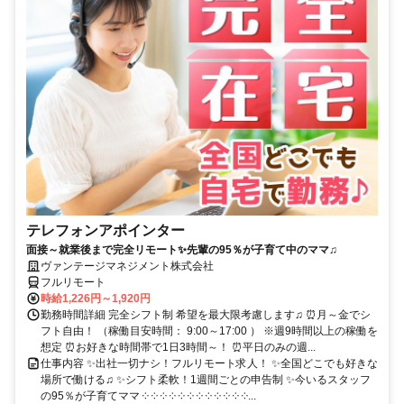
テレフォンアポインター
面接～就業後まで完全リモート✨先輩の95％が子育て中のママ♫
ヴァンテージマネジメント株式会社
フルリモート
時給1,226円～1,920円
勤務時間詳細 完全シフト制 希望を最大限考慮します♫ ⏰月～金でシ
フト自由！ （稼働目安時間： 9:00～17:00 ） ※週9時間以上の稼働を
想定 ⏰お好きな時間帯で1日3時間～！ ⏰平日のみの週...
仕事内容 ✨出社一切ナシ！フルリモート求人！ ✨全国どこでも好きな
場所で働ける♫ ✨シフト柔軟！1週間ごとの申告制 ✨今いるスタッフ
の95％が子育てママ ༶ ༶ ༶ ༶ ༶ ༶ ༶ ༶ ༶ ༶ ༶ ༶...