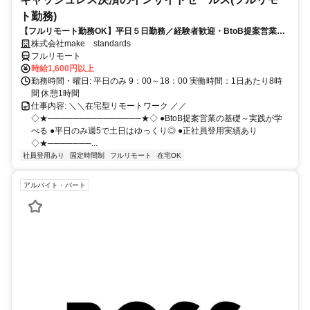
ト勤務)
【フルリモート勤務OK】平日５日勤務／経験者歓迎・BtoB提案営業で
スキルアップ
株式会社make standards
フルリモート
時給1,600円以上
勤務時間・曜日: 平日のみ 9：00～18：00 実働時間：1日あたり8時
間 休憩1時間
仕事内容: ＼＼在宅型リモートワーク ／／
◇★───────────────★◇ ●BtoB提案営業の基礎～実践が学
べる ●平日のみ週5で土日はゆっくり◎ ●正社員登用実績あり
◇★───────...
社員登用あり
固定時間制
フルリモート
在宅OK
アルバイト・パート