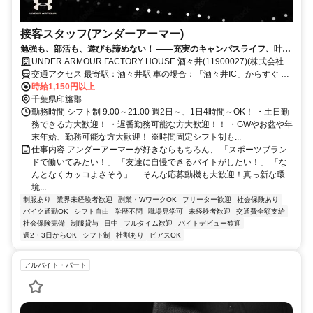
接客スタッフ(アンダーアーマー)
勉強も、部活も、遊びも諦めない！ ——充実のキャンパスライフ、叶え
ませんか？
UNDER ARMOUR FACTORY HOUSE 酒々井(11900027)(株式会社ド
ーム)
交通アクセス 最寄駅：酒々井駅 車の場合：「酒々井IC」からすぐ 電
車の場合：JR「酒々井駅・京成酒々井駅駅」からバスで20分ほど ▶
時給1,150円以上
車通勤OK／バイク通勤（駐車場あり） ★バス通勤の方は、入り時間
千葉県印旛郡
ご相談に応じます！
勤務時間 シフト制 9:00～21:00 週2日～、1日4時間～OK！ ・土日勤
務できる方大歓迎！ ・遅番勤務可能な方大歓迎！！ ・GWやお盆や年
末年始、勤務可能な方大歓迎！ ※時間固定シフト制も...
仕事内容 アンダーアーマーが好きならもちろん、 「スポーツブラン
ドで働いてみたい！」 「友達に自慢できるバイトがしたい！」 「な
んとなくカッコよさそう」 …そんな応募動機も大歓迎！真っ新な環
境...
制服あり
業界未経験者歓迎
副業・WワークOK
フリーター歓迎
社会保険あり
バイク通勤OK
シフト自由
学歴不問
職場見学可
未経験者歓迎
交通費全額支給
社会保険完備
制服貸与
日中
フルタイム歓迎
バイトデビュー歓迎
週2・3日からOK
シフト制
社割あり
ピアスOK
アルバイト・パート