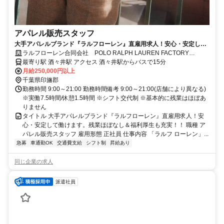
アパレル販売スタッフ
大手アパレルブランド『ラルフローレン』直雇用求人！安心・安定して
働けます。残業ほぼなし＆福利厚生も充実！！
ラルフローレン合同会社 POLO RALPH LAUREN FACTORY
STORE 酒々井
最寄り駅 酒々井駅 アクセス 酒々井駅からバスで15分
月給250,000円以上
千葉県印旛郡
勤務時間 9:00～21:00 勤務時間備考 9:00～21:00(店舗により異なる)
※実働7.5時間/休憩1.5時間 ※シフト交代制 ※基本的に残業はほぼあ
りません
タイトル 大手アパレルブランド『ラルフローレン』直雇用求人！安
心・安定して働けます。残業ほぼなし＆福利厚生も充実！！ 職種 ア
パレル販売スタッフ 雇用形態 正社員 仕事内容 「ラルフ ローレン」...
急募
車通勤OK
交通費支給
シフト制
昇給あり
同じ企業の求人
派遣社員