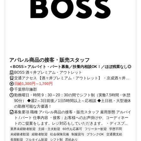
アパレル商品の接客・販売スタッフ
＜BOSS＞アルバイト・パート募集／扶養内相談OK！／ほぼ残業なし◎
BOSS 酒々井プレミアム・アウトレット
交通アクセス 【酒々井プレミアム・アウトレット】 ・京成酒々井駅
から路線バス約20分 ・JR酒々井駅から路線バス約15分
日給1,300円～1,700円
千葉県印旛郡
勤務曜日・時間 9：30～20：30の間でシフト制（実働7.5時間・休憩
90分） ◆週2～3日前後／1日5時間以上～応相談 ◆土日祝・大型連休
の勤務可能な方優遇！
募集要項 職種 アパレル商品の接客・販売スタッフ 雇用形態 アルバイ
ト / パート 仕事内容 ・接客：お客様へのお声掛けや、コーディネー
トのご提案をします。レジ対応もしていただきます。 ・ディスプ...
業界未経験者歓迎
主婦・主夫歓迎
60代も応募可
フリーター歓迎
学歴不問
未経験者歓迎
経験者歓迎
社会保険完備
制服貸与
ブランクOK
交通費支給
長期歓迎
フルタイム歓迎
シフト制
昇給あり