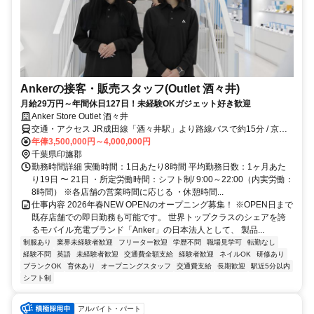
Ankerの接客・販売スタッフ(Outlet 酒々井)
月給29万円～年間休日127日！未経験OKガジェット好き歓迎
Anker Store Outlet 酒々井
交通・アクセス JR成田線「酒々井駅」より路線バスで約15分 / 京成
本線「京成酒々井駅」より路線バスで約20分 /JR「成田駅」より路線
年俸3,500,000円～4,000,000円
バスで約25分
千葉県印旛郡
勤務時間詳細 実働時間：1日あたり8時間 平均勤務日数：1ヶ月あた
り19日 〜 21日 ・所定労働時間：シフト制/ 9:00～22:00（内実労働：
8時間） ※各店舗の営業時間に応じる ・休憩時間...
仕事内容 2026年春NEW OPENのオープニング募集！ ※OPEN日まで
既存店舗での即日勤務も可能です。 世界トップクラスのシェアを誇
るモバイル充電ブランド「Anker」の日本法人として、 製品...
制服あり
業界未経験者歓迎
フリーター歓迎
学歴不問
職場見学可
転勤なし
経験不問
英語
未経験者歓迎
交通費全額支給
経験者歓迎
ネイルOK
研修あり
ブランクOK
育休あり
オープニングスタッフ
交通費支給
長期歓迎
駅近5分以内
シフト制
アルバイト・パート