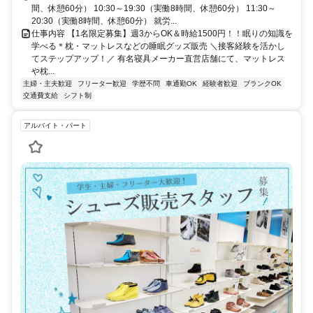
間、休憩60分） 10:30～19:30（実働8時間、休憩60分） 11:30～
20:30（実働8時間、休憩60分） 就労...
仕事内容 【1名限定募集】週3からOK＆時給1500円！！眠りの知識を
学べる＊枕・マットレスなどの睡眠グッズ販売 ＼接客経験を活かし
てステップアップ！／ 有名寝具メーカー直営店舗にて、マットレス
や枕...
主婦・主夫歓迎
フリーター歓迎
学歴不問
車通勤OK
経験者歓迎
ブランクOK
交通費支給
シフト制
アルバイト・パート