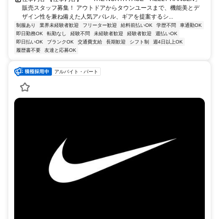
販売スタッフ募集！ アウトドアからタウンユースまで、機能美とデ
ザイン性を兼ね備えた人気アパレル、ギアを提案するシ...
制服あり
業界未経験者歓迎
フリーター歓迎
給料前払いOK
学歴不問
車通勤OK
即日勤務OK
転勤なし
経験不問
未経験者歓迎
経験者歓迎
週払いOK
即日払いOK
ブランクOK
交通費支給
長期歓迎
シフト制
週4日以上OK
履歴書不要
友達と応募OK
アルバイト・パート