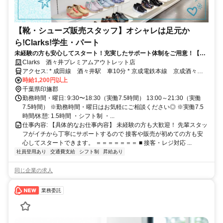
【靴・シューズ販売スタッフ】オシャレは足元か
ら!Clarks!学生・パート
未経験の方も安心してスタート！充実したサポート体制をご用意！【社
員割引制度で、Clarksの商品をお得に購入】交通費支給！
Clarks 酒々井プレミアムアウトレット店
アクセス: * 成田線 酒々井駅 車10分 * 京成電鉄本線 京成酒々井
駅 車15分 * 総武本線 南酒々井駅 車15分
時給1,200円以上
千葉県印旛郡
勤務時間・曜日: 9:30〜18:30（実働7.5時間） 13:00～21:30（実働
7.5時間） ※勤務時間・曜日はお気軽にご相談ください◎ ※実働7.5
時間/休憩: 1.5時間 ・シフト制 ・...
仕事内容: 【具体的なお仕事内容】 未経験の方も大歓迎！ 先輩スタッ
フがイチから丁寧にサポートするので 接客や販売が初めての方も安
心してスタートできます。 ＝＝＝＝＝＝＝ ■ 接客・レジ対応 ...
社員登用あり
交通費支給
シフト制
昇給あり
同じ企業の求人
業務委託