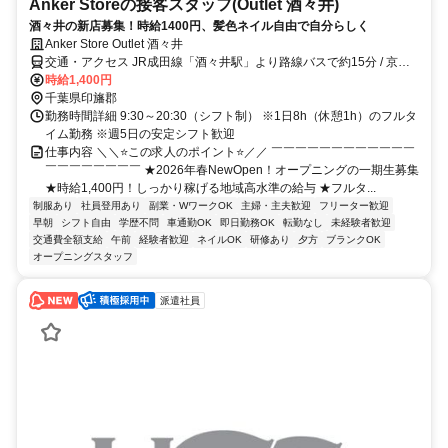
Anker Storeの接客スタッフ(Outlet 酒々井)
酒々井の新店募集！時給1400円、髪色ネイル自由で自分らしく
Anker Store Outlet 酒々井
交通・アクセス JR成田線「酒々井駅」より路線バスで約15分 / 京成
本線「京成酒々井駅」より路線バスで約20分 /JR「成田駅」より路線
時給1,400円
バスで約25分
千葉県印旛郡
勤務時間詳細 9:30～20:30（シフト制） ※1日8h（休憩1h）のフルタ
イム勤務 ※週5日の安定シフト歓迎
仕事内容 ＼＼⭐この求人のポイント⭐／／ ￣￣￣￣￣￣￣￣￣￣￣￣
￣￣￣￣￣￣￣￣ ★2026年春NewOpen！オープニングの一期生募集
★時給1,400円！しっかり稼げる地域高水準の給与 ★フルタ...
制服あり
社員登用あり
副業・WワークOK
主婦・主夫歓迎
フリーター歓迎
早朝
シフト自由
学歴不問
車通勤OK
即日勤務OK
転勤なし
未経験者歓迎
交通費全額支給
午前
経験者歓迎
ネイルOK
研修あり
夕方
ブランクOK
オープニングスタッフ
派遣社員