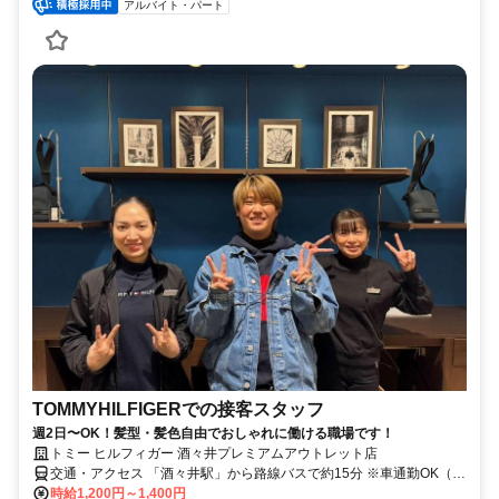
アルバイト・パート
TOMMYHILFIGERでの接客スタッフ
週2日〜OK！髪型・髪色自由でおしゃれに働ける職場です！
トミー ヒルフィガー 酒々井プレミアムアウトレット店
交通・アクセス 「酒々井駅」から路線バスで約15分 ※車通勤OK（従
業員駐車場あり）
時給1,200円～1,400円