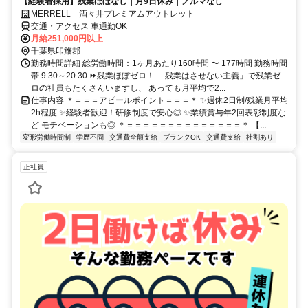
【経験者採用】残業ほぼなし｜月9日休み｜ノルマなし
MERRELL 酒々井プレミアムアウトレット
交通・アクセス 車通勤OK
月給251,000円以上
千葉県印旛郡
勤務時間詳細 総労働時間：1ヶ月あたり160時間 〜 177時間 勤務時間
帯 9:30～20:30 ⏩残業ほぼゼロ！ 「残業はさせない主義」で残業ゼ
ロの社員もたくさんいますし、 あっても月平均で2...
仕事内容 ＊＝＝＝アピールポイント＝＝＝＊ ✨週休2日制/残業月平均
2h程度 ✨経験者歓迎！研修制度で安心◎ ✨業績賞与年2回表彰制度な
ど モチベーションも◎ ＊＝＝＝＝＝＝＝＝＝＝＝＝＝＝＊ 【...
変形労働時間制
学歴不問
交通費全額支給
ブランクOK
交通費支給
社割あり
正社員