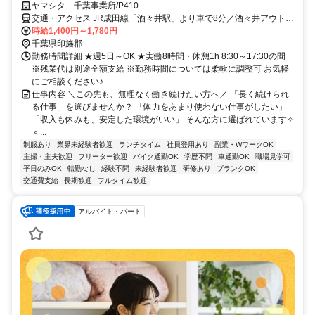
ヤマシタ 千葉事業所/P410
交通・アクセス JR成田線「酒々井駅」より車で8分／酒々井アウトレ
ットより徒歩5分程度
時給1,400円～1,780円
千葉県印旛郡
勤務時間詳細 ★週5日～OK ★実働8時間・休憩1h 8:30～17:30の間
※残業代は別途全額支給 ※勤務時間については柔軟に調整可 お気軽
にご相談ください♪
仕事内容 ＼この先も、無理なく働き続けたい方へ／ 「長く続けられ
る仕事」を選びませんか？ 「体力をあまり使わない仕事がしたい」
「収入も休みも、安定した環境がいい」 そんな方に選ばれています✧
＜...
制服あり
業界未経験者歓迎
ランチタイム
社員登用あり
副業・WワークOK
主婦・主夫歓迎
フリーター歓迎
バイク通勤OK
学歴不問
車通勤OK
職場見学可
平日のみOK
転勤なし
経験不問
未経験者歓迎
研修あり
ブランクOK
交通費支給
長期歓迎
フルタイム歓迎
アルバイト・パート