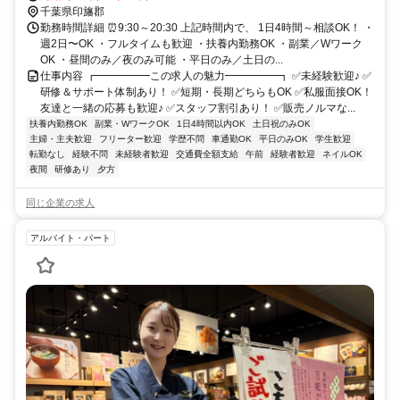
千葉県印旛郡
勤務時間詳細 ⏰9:30～20:30 上記時間内で、 1日4時間～相談OK！ ・
週2日〜OK ・フルタイムも歓迎 ・扶養内勤務OK ・副業／Wワーク
OK ・昼間のみ／夜のみ可能 ・平日のみ／土日の...
仕事内容 ┏━━━━━この求人の魅力━━━━━┓ ✅未経験歓迎♪ ✅
研修＆サポート体制あり！ ✅短期・長期どちらもOK ✅私服面接OK！
友達と一緒の応募も歓迎♪ ✅スタッフ割引あり！ ✅販売ノルマな...
扶養内勤務OK
副業・WワークOK
1日4時間以内OK
土日祝のみOK
主婦・主夫歓迎
フリーター歓迎
学歴不問
車通勤OK
平日のみOK
学生歓迎
転勤なし
経験不問
未経験者歓迎
交通費全額支給
午前
経験者歓迎
ネイルOK
夜間
研修あり
夕方
同じ企業の求人
アルバイト・パート