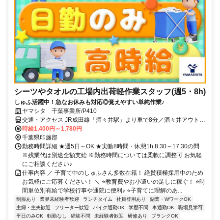
シーツやタオルの工場内出荷軽作業スタッフ(週5・8h)
しゅふ活躍中！急なお休みも対応◎覚えやすい単純作業♪
ヤマシタ 千葉事業所/P410
交通・アクセス JR成田線「酒々井駅」より車で8分／酒々井アウトレ
ットより徒歩5分程度
時給1,400円～1,780円
千葉県印旛郡
勤務時間詳細 ★週5日～OK ★実働8時間・休憩1h 8:30～17:30の間
※残業代は別途全額支給 ※勤務時間については柔軟に調整可 お気軽
にご相談ください♪
仕事内容 ／ 子育て中のしゅふさん多数在籍！ 絶賛積極採用中のため
お気軽にご応募ください！ ＼ ⭐️教育費やお小遣いの足しに稼ぐ！ ⭐️時
間単位別有給で学校行事や通院に便利♪ ⭐️子育てに理解のあ...
制服あり
業界未経験者歓迎
ランチタイム
社員登用あり
副業・WワークOK
主婦・主夫歓迎
フリーター歓迎
バイク通勤OK
学歴不問
車通勤OK
職場見学可
平日のみOK
転勤なし
経験不問
未経験者歓迎
研修あり
ブランクOK