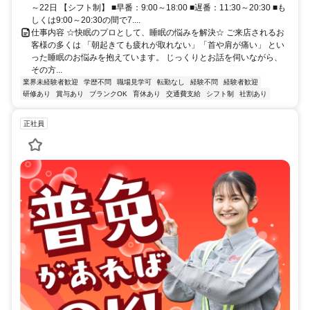
～22日 【シフト制】 ■早番：9:00～18:00 ■遅番：11:30～20:30 ■も
しくは9:00～20:30の間で7....
仕事内容 ☆快眠のプロとして、睡眠の悩みを解決☆ ご来店されるお
客様の多くは 「朝起きても疲れが取れない」「首や肩が痛い」 とい
った睡眠のお悩みを抱えています。 じっくりとお話を伺いながら、
その方...
業界未経験者歓迎
学歴不問
職場見学可
転勤なし
経験不問
経験者歓迎
研修あり
賞与あり
ブランクOK
育休あり
交通費支給
シフト制
社割あり
正社員