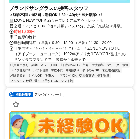
ブランドサングラスの接客スタッフ
＜経験不問＞週2回～勤務OK！30・40代の男女活躍中！
IZONE NEW YORK 酒々井プレミアムアウトレット店
交通・アクセス JR「酒々井駅」バス15分、京成「京成酒々井駅」バ
ス20分
時給1,200円
千葉県印旛郡
勤務時間詳細 ＜早番＞9:30～18:00 ＜遅番＞11:30～20:00
仕事内容 ⋆˖*✧⋆˖✧⋆˖✧⋆˖✧⋆˖*✧ 当社は、『IZONE NEW YORK』
（アイゾーンニューヨーク） 1992年アメリカNEW YORK生まれの
サングラスブランドで、 製造から販売まで...
社員登用あり
副業・WワークOK
土日祝のみOK
主婦・主夫歓迎
フリーター歓迎
バイク通勤OK
シフト自由
学歴不問
車通勤OK
平日のみOK
未経験者歓迎
経験者歓迎
ネイルOK
研修あり
ブランクOK
交通費支給
長期歓迎
フルタイム歓迎
週2・3日からOK
シフト制
アルバイト・パート