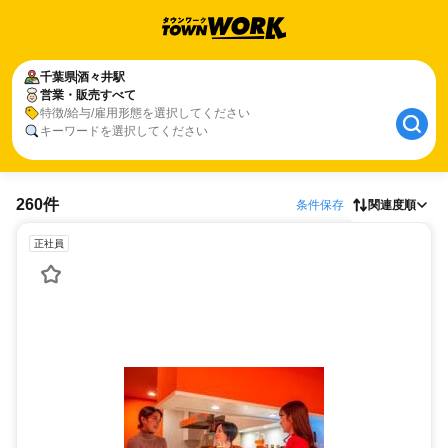
千葉県
酒々井駅
営業・販売すべて
特徴/給与/雇用形態を選択してください
キーワードを選択してください
260件
条件保存
関連度順
正社員