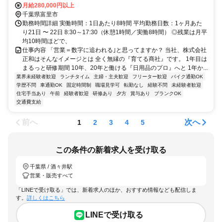
月給280,000円以上
千葉県富里市
勤務時間詳細 実働時間：1日あたり8時間 平均勤務日数：1ヶ月あた
り21日 〜 22日 8:30～17:30（休憩1時間／実働8時間） ◎残業は月平
均10時間ほどで、
仕事内容 「営業＝数字に追われる｣と思ってますか？ 当社、株式会社
正和はそんなイメージとは 全く無縁の『育てる商社』です。 1年目は
まるっと研修期間 10年、20年と働ける『日用品のプロ』へと 1年か...
業界未経験者歓迎
ランチタイム
主婦・主夫歓迎
フリーター歓迎
バイク通勤OK
学歴不問
車通勤OK
固定時間制
職場見学可
転勤なし
経験不問
未経験者歓迎
住宅手当あり
午前
経験者歓迎
研修あり
夕方
賞与あり
ブランクOK
交通費支給
前へ
次へ
1
2
3
4
5
この条件の新着求人を受け取る
千葉県 / 酒々井駅
営業・販売すべて
「LINEで受け取る」では、新着求人のほか、おすすめ情報なども配信しま
す。
詳しくはこちら
LINEで受け取る