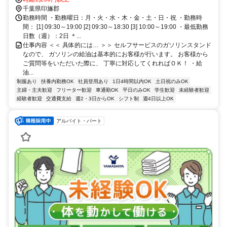
千葉県印旛郡
勤務時間 ・勤務曜日：月・火・水・木・金・土・日・祝 ・勤務時
間： [1] 09:30～19:00 [2] 09:30～18:30 [3] 10:00～19:00 ・最低勤務
日数（週）：2日 ＊...
仕事内容 ＜＜ 具体的には… ＞＞ セルフサービスのガソリンスタンド
なので、 ガソリンの給油は基本的にお客様が行います。 お客様から
ご質問等をいただいた際に、 丁寧に対応してくれればＯＫ！ ・給
油...
制服あり
扶養内勤務OK
社員登用あり
1日4時間以内OK
土日祝のみOK
主婦・主夫歓迎
フリーター歓迎
車通勤OK
平日のみOK
学生歓迎
未経験者歓迎
経験者歓迎
交通費支給
週2・3日からOK
シフト制
週4日以上OK
アルバイト・パート