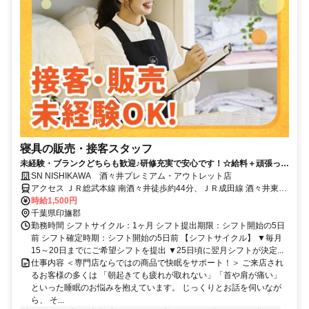
寝具の販売・接客スタッフ
未経験・ブランクどちらも歓迎♪研修充実で安心です！☆給料＋頑張った
分のインセンあり☆
SN NISHIKAWA 酒々井プレミアム・アウトレット店
アクセス ＪＲ総武本線 南酒々井徒歩約44分、ＪＲ成田線 酒々井東口
徒歩約45分、京成本線 京成酒々井東口徒歩約56分
時給1,500円
千葉県印旛郡
勤務時間 シフトサイクル：1ヶ月 シフト提出期限：シフト開始の5日
前 シフト確定時期：シフト開始の5日前 【シフトサイクル】 ▼毎月
15～20日までにご希望シフトを提出 ▼25日頃に翌月シフトが決定...
仕事内容 ＜専門店ならではの商品で快眠をサポート！＞ ご来店され
るお客様の多くは 「朝起きても疲れが取れない」「首や肩が痛い」
といった睡眠のお悩みを抱えています。 じっくりとお話を伺いなが
ら、 そ...