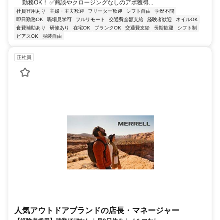
勤務OK！ ✅商談やクロージングなしのアポ獲得...
社員登用あり
主婦・主夫歓迎
フリーター歓迎
シフト自由
学歴不問
即日勤務OK
職場見学可
フルリモート
交通費全額支給
経験者歓迎
ネイルOK
食費補助あり
研修あり
在宅OK
ブランクOK
交通費支給
長期歓迎
シフト制
ピアスOK
服装自由
正社員
人気アウトドアブランドの店長・マネージャー