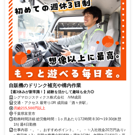
自販機のドリンク補充や構内作業
【週3休みが新常識！】経験を活かして趣味も全力◎
シグマロジスティクス株式会社 /VM成田
交通・アクセス 最寄り/JR 成田線「酒々井駅」
月給215,500円以上
千葉県富里市
勤務時間詳細 総労働時間：1ヶ月あたり172時間 8:30〜19:30(休憩
1h) 週4日勤務
仕事内容 ・。・。おすすめポイント。・。・ ✨入社祝金20万円あり♪