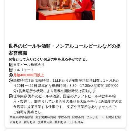
世界のビールや酒類・ノンアルコールビールなどの提
案営業職
お客として入りにくいお店の中を見る事ができる。
日本ビール株式会社
フルリモート
月給400,000円以上
勤務時間詳細 実働時間：1日あたり8時間 平均勤務日数：1ヶ月あた
り20日 〜 22日 基本的な勤務時間：8:30～17:30(休憩時間 1時間00
分) 営業場所や状況により勤務の開始時間は変動しま...
仕事内容 海外のビールや酒類、国産のクラフトビールや飲料を輸
入・製造し、卸売りしている会社の商品を大阪を中心に近畿地方の飲
食店等に提案営業する仕事です。 支店や営業所はありませんので、
ご自宅を拠点とし...
業界未経験者歓迎
変形労働時間制
学歴不問
経験不問
フルリモート
経験者歓迎
研修あり
賞与あり
交通費支給
社割あり
土日祝休み