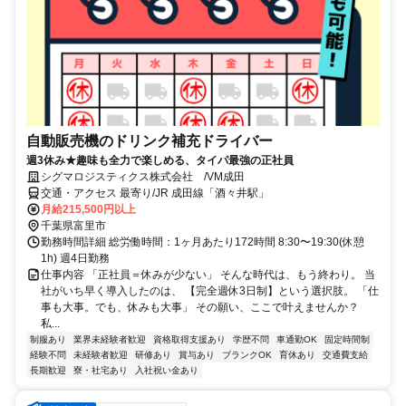
自動販売機のドリンク補充ドライバー
週3休み★趣味も全力で楽しめる、タイパ最強の正社員
シグマロジスティクス株式会社 /VM成田
交通・アクセス 最寄り/JR 成田線「酒々井駅」
月給215,500円以上
千葉県富里市
勤務時間詳細 総労働時間：1ヶ月あたり172時間 8:30〜19:30(休憩
1h) 週4日勤務
仕事内容 「正社員＝休みが少ない」 そんな時代は、もう終わり。 当
社がいち早く導入したのは、 【完全週休3日制】という選択肢。 「仕
事も大事。でも、休みも大事」 その願い、ここで叶えませんか？
私...
制服あり
業界未経験者歓迎
資格取得支援あり
学歴不問
車通勤OK
固定時間制
経験不問
未経験者歓迎
研修あり
賞与あり
ブランクOK
育休あり
交通費支給
長期歓迎
寮・社宅あり
入社祝い金あり