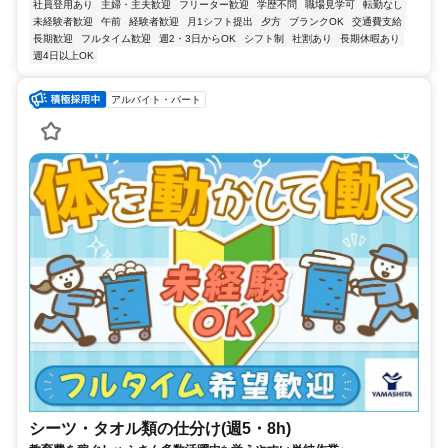
社員登用あり
主婦・主夫歓迎
フリーター歓迎
学歴不問
職場見学可
転勤なし
未経験者歓迎
午前
経験者歓迎
月1シフト提出
夕方
ブランクOK
交通費支給
長期歓迎
フルタイム歓迎
週2・3日からOK
シフト制
社割あり
長期休暇あり
週4日以上OK
アルバイト・パート
シーツ・タオル類の仕分け(週5・8h)