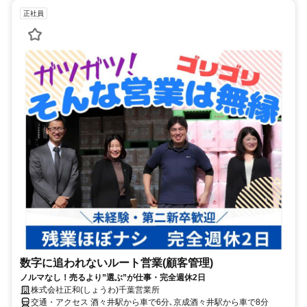
正社員
数字に追われないルート営業(顧客管理)
ノルマなし！売るより”選ぶ”が仕事・完全週休2日
株式会社正和(しょうわ)千葉営業所
交通・アクセス 酒々井駅から車で6分､京成酒々井駅から車で8分