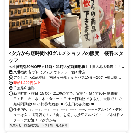
<夕方から短時間>和グルメショップの販売・接客スタ
ッフ
＜社員割引20％OFF＞15時～21時の短時間勤務！土日のみ大歓迎！「人
と話すことが好き」「食べることが好き」そんな方にぴったりです♪
久世福商店 プレミアムアウトレット酒々井店
アクセス: ●総武本線「南酒々井駅」からバス15分～20分 ●成田線
「酒々井駅」バス15分 ✅交通費規定支給（月3万円まで） ◇ガソリン
時給1,200円以上
代支給あり（規定有） ◇車通勤可（無料駐車場完備） ◇バイク・自
千葉県印旛郡
転車通勤可 酒々井町のほか、富里市・八街市・成田市など近隣エリ
勤務時間・曜日: 15:00～21:00の間で、実働4～5時間30分 勤務曜
アからの通勤OK！ 車・バイク通勤も可能なので、地元スタッフが多
日：月・火・水・木・金・土・日 ★土日勤務できる方、大歓迎！ ◇
数活躍中です♪
短時間勤務OK ◇扶養内勤務OK ◇土日のみ勤務OK ...
仕事内容: ⟡.· ┈⟡.· ┈⟡.· ┈⟡.· ┈⟡.· ┈⟡.· ┈⟡.· ┈⟡ ⭐アルバイトデビ
ューは久世福商店で！⭐ 「食」を楽しむ接客アルバイト！ ✅未経験ス
タート大歓迎！ ✅夕方から...
残業なし
交通費支給
シフト制
昇給あり