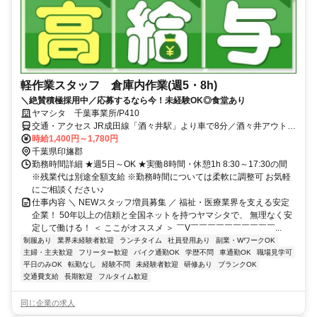
軽作業スタッフ 倉庫内作業(週5・8h)
＼絶賛積極採用中／応募するなら今！未経験OK◎食堂あり
ヤマシタ 千葉事業所/P410
交通・アクセス JR成田線「酒々井駅」より車で8分／酒々井アウトレ
ットより徒歩5分程度
時給1,400円～1,780円
千葉県印旛郡
勤務時間詳細 ★週5日～OK ★実働8時間・休憩1h 8:30～17:30の間
※残業代は別途全額支給 ※勤務時間については柔軟に調整可 お気軽
にご相談ください♪
仕事内容 ＼ NEWスタッフ増員募集 ／ 福祉・医療業界を支える安定
企業！ 50年以上の信頼と全国ネットを持つヤマシタで、 無理なく安
定して働ける！ ＜ ここがオススメ ＞ ￣V￣￣￣￣￣￣￣￣￣￣...
制服あり
業界未経験者歓迎
ランチタイム
社員登用あり
副業・WワークOK
主婦・主夫歓迎
フリーター歓迎
バイク通勤OK
学歴不問
車通勤OK
職場見学可
平日のみOK
転勤なし
経験不問
未経験者歓迎
研修あり
ブランクOK
交通費支給
長期歓迎
フルタイム歓迎
同じ企業の求人