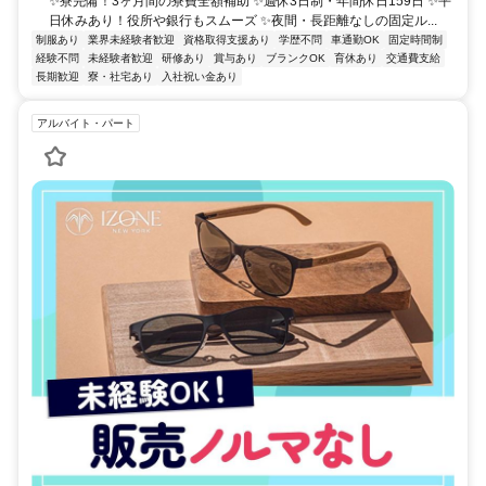
✨寮完備！3ヶ月間の寮費全額補助 ✨週休3日制・年間休日159日 ✨平
日休みあり！役所や銀行もスムーズ ✨夜間・長距離なしの固定ル...
制服あり
業界未経験者歓迎
資格取得支援あり
学歴不問
車通勤OK
固定時間制
経験不問
未経験者歓迎
研修あり
賞与あり
ブランクOK
育休あり
交通費支給
長期歓迎
寮・社宅あり
入社祝い金あり
アルバイト・パート