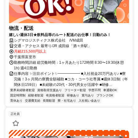
物流・配送
嬉しい週休3日★飲料品等のルート配送のお仕事！日勤のみ！
シグマロジスティクス株式会社 /VM成田
交通・アクセス 最寄り/JR 成田線「酒々井駅」
月給215,500円以上
千葉県富里市
勤務時間詳細 総労働時間：1ヶ月あたり172時間 8:30〜19:30(休憩
1h) 週4日勤務
仕事内容 ✨注目ポイント✨━━━━━━ ■入社祝金20万円あり♪ ■寮
完備！3ヶ月間の寮費全額補助 ■コカ・コーラ社専属 ■週休3日制（年
間休日159日） ■未経験の20代・30代男女が活躍中 ■研修...
業界未経験者歓迎
資格取得支援あり
フリーター歓迎
学歴不問
車通勤OK
固定時間制
経験者歓迎
有資格者歓迎
研修あり
賞与あり
ブランクOK
育休あり
交通費支給
長期歓迎
寮・社宅あり
入社祝い金あり
正社員