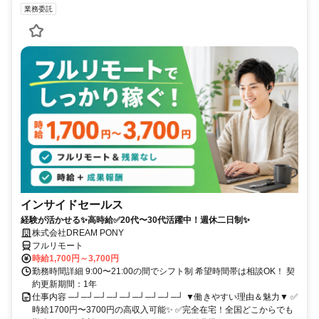
業務委託
インサイドセールス
経験が活かせる✨高時給✅20代〜30代活躍中！週休二日制✨
株式会社DREAM PONY
フルリモート
時給1,700円～3,700円
勤務時間詳細 9:00〜21:00の間でシフト制 希望時間帯は相談OK！ 契
約更新期間：1年
仕事内容 ─┘─┘─┘─┘─┘─┘─┘─┘─┘ ▼働きやすい理由＆魅力▼ ✅
時給1700円〜3700円の高収入可能✨ ✅完全在宅！全国どこからでも