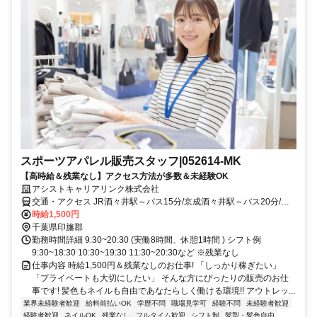
スポーツアパレル販売スタッフ|052614-MK
【高時給＆残業なし】アクセス方法が多数＆未経験OK
アシストキャリアリンク株式会社
交通・アクセス JR酒々井駅～バス15分/京成酒々井駅～バス20分/八
街駅～バス25分
時給1,500円
千葉県印旛郡
勤務時間詳細 9:30~20:30 (実働8時間、休憩1時間 ) シフト例
9:30~18:30 10:30~19:30 11:30~20:30など ※残業なし
仕事内容 時給1,500円＆残業なしのお仕事! 「しっかり稼ぎたい」
「プライベートも大切にしたい」 そんな方にぴったりの販売のお仕
事です! 髪色もネイルも自由であなたらしく働ける環境!! アウトレッ...
業界未経験者歓迎
給料前払いOK
学歴不問
職場見学可
経験不問
未経験者歓迎
経験者歓迎
ネイルOK
残業なし
フルタイム歓迎
シフト制
髪型・髪色自由