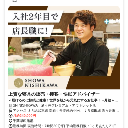
上質な寝具の販売・接客・快眠アドバイザー
＜届けるのは快眠と健康！世界を朝から元気にするお仕事！＞月給＋イ
ンセンも◎ネトフリ無料などユニークな福利厚生も♪
SN NISHIKAWA 酒々井プレミアム・アウトレット店
アクセス ＪＲ総武本線 南酒々井徒歩約44分、ＪＲ成田線 酒々井東口
徒歩約45分、京成本線 京成酒々井東口徒歩約56分
月給240,000円
千葉県印旛郡
勤務時間 実働時間：7時間30分/日 平均勤務日数：1ヶ月あたり21日