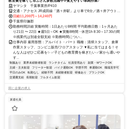
教育費を稼ぐしゅふさん多数活躍中✨️覚えやすい単純作業♪
ヤマシタ 千葉事業所/P410
交通・アクセス JR成田線「酒々井駅」より車で8分／酒々井アウトレ
ットより徒歩5分程度
日給11,200円～14,240円
千葉県印旛郡
勤務時間詳細 実働時間：1日あたり8時間 平均勤務日数：1ヶ月あた
り21日 〜 22日 ★週5日～OK ★実働8時間・休憩1h 8:30～17:30の間
※残業代は別途全額支給 ※勤務時間につい...
仕事内容 雇用形態：アルバイト・パート 職種：清掃スタッフ、倉庫
作業スタッフ、コンビニ販売/フロアスタッフ ▼私に当てはまる！そ
んな人はぜひご応募を✨️ ✅子どもの教育費を稼ぎたい ✅家から通いや
す...
制服あり
業界未経験者歓迎
ランチタイム
社員登用あり
副業・WワークOK
主婦・主夫歓迎
フリーター歓迎
バイク通勤OK
学歴不問
車通勤OK
職場見学可
平日のみOK
転勤なし
経験不問
未経験者歓迎
研修あり
ブランクOK
交通費支給
長期歓迎
フルタイム歓迎
同じ企業の求人
派遣社員