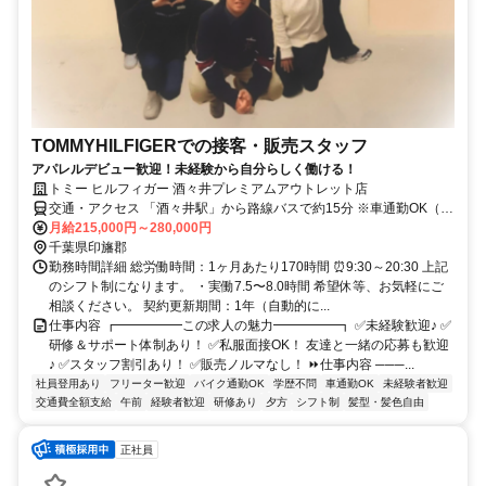
TOMMYHILFIGERでの接客・販売スタッフ
アパレルデビュー歓迎！未経験から自分らしく働ける！
トミー ヒルフィガー 酒々井プレミアムアウトレット店
交通・アクセス 「酒々井駅」から路線バスで約15分 ※車通勤OK（従
業員駐車場あり）
月給215,000円～280,000円
千葉県印旛郡
勤務時間詳細 総労働時間：1ヶ月あたり170時間 ⏰9:30～20:30 上記
のシフト制になります。 ・実働7.5〜8.0時間 希望休等、お気軽にご
相談ください。 契約更新期間：1年（自動的に...
仕事内容 ┏━━━━━この求人の魅力━━━━━┓ ✅未経験歓迎♪ ✅
研修＆サポート体制あり！ ✅私服面接OK！ 友達と一緒の応募も歓迎
♪ ✅スタッフ割引あり！ ✅販売ノルマなし！ ⏩仕事内容 ───...
社員登用あり
フリーター歓迎
バイク通勤OK
学歴不問
車通勤OK
未経験者歓迎
交通費全額支給
午前
経験者歓迎
研修あり
夕方
シフト制
髪型・髪色自由
正社員