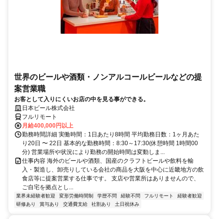
世界のビールや酒類・ノンアルコールビールなどの提
案営業職
お客として入りにくいお店の中を見る事ができる。
日本ビール株式会社
フルリモート
月給400,000円以上
勤務時間詳細 実働時間：1日あたり8時間 平均勤務日数：1ヶ月あた
り20日 〜 22日 基本的な勤務時間：8:30～17:30(休憩時間 1時間00
分) 営業場所や状況により勤務の開始時間は変動しま...
仕事内容 海外のビールや酒類、国産のクラフトビールや飲料を輸
入・製造し、卸売りしている会社の商品を大阪を中心に近畿地方の飲
食店等に提案営業する仕事です。 支店や営業所はありませんので、
ご自宅を拠点とし...
業界未経験者歓迎
変形労働時間制
学歴不問
経験不問
フルリモート
経験者歓迎
研修あり
賞与あり
交通費支給
社割あり
土日祝休み