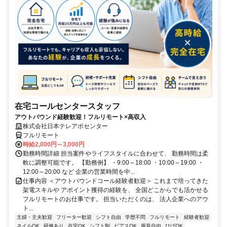
在宅コールセンタースタッフ
アウトバウンド経験歓迎！フルリモート×高収入
株式会社日本テレアポセンター
フルリモート
時給2,000円～3,000円
勤務時間詳細 担当案件やライフスタイルに合わせて、 勤務時間は柔
軟に調整可能です。 【勤務例】 ・9:00～18:00 ・10:00～19:00 ・
12:00～20:00 など 企業の営業時間を中...
仕事内容 ＜アウトバウンドコール経験者歓迎＞ これまで培ってきた
架電スキルや アポイント獲得の経験を、 全国どこからでも活かせる
フルリモートのお仕事です。 担当いただくのは、 法人企業へのアウ
ト...
主婦・主夫歓迎
フリーター歓迎
シフト自由
学歴不問
フルリモート
経験者歓迎
ネイルOK
研修あり
在宅OK
シフト制
ピアスOK
服装自由
ひげOK