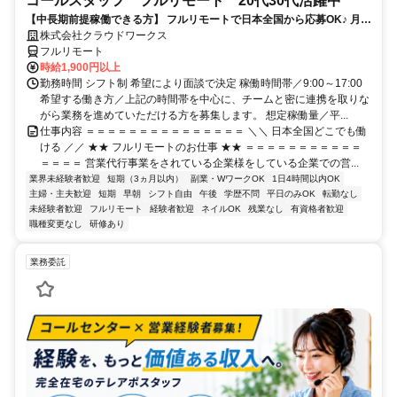
コールスタッフ フルリモート 20代30代活躍中
【中長期前提稼働できる方】 フルリモートで日本全国から応募OK♪ 月稼
働80時間で安定収入！
株式会社クラウドワークス
フルリモート
時給1,900円以上
勤務時間 シフト制 希望により面談で決定 稼働時間帯／9:00～17:00
希望する働き方／上記の時間帯を中心に、チームと密に連携を取りな
がら業務を進めていただける方を募集します。 想定稼働量／平...
仕事内容 ＝＝＝＝＝＝＝＝＝＝＝＝＝＝＝ ＼＼ 日本全国どこでも働
ける ／／ ★★ フルリモートのお仕事 ★★ ＝＝＝＝＝＝＝＝＝＝＝
＝＝＝＝ 営業代行事業をされている企業様をしている企業での営...
業界未経験者歓迎
短期（3ヵ月以内）
副業・WワークOK
1日4時間以内OK
主婦・主夫歓迎
短期
早朝
シフト自由
午後
学歴不問
平日のみOK
転勤なし
未経験者歓迎
フルリモート
経験者歓迎
ネイルOK
残業なし
有資格者歓迎
職種変更なし
研修あり
業務委託