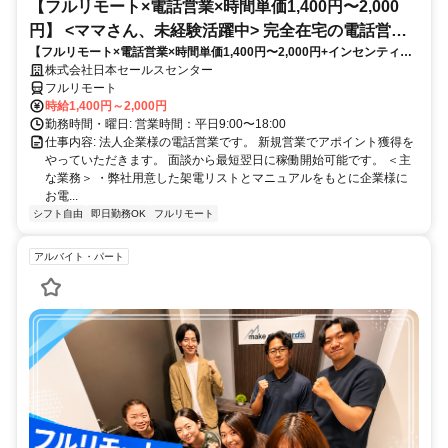
【フルリモート×電話営業×時間単価1,400円〜2,000
円】 <ママさん、未経験活躍中> 完全在宅の電話営業
【フルリモート×電話営業×時間単価1,400円〜2,000円+インセンティブ
で家庭と仕事の両立を実現
あり】 ＜ママさん、未経験活躍中＞ 完全在宅の電話営業で家庭と仕事の
株式会社日本セールスセンター
両立を実現
フルリモート
時給1,400円～2,000円
勤務時間・曜日: 営業時間：平日9:00〜18:00
仕事内容: 法人企業様の電話営業です。 新規営業でアポイント獲得を
やっていただきます。 面談から最短翌日に稼働開始可能です。 ＜主
な業務＞ ・弊社用意した架電リストとマニュアルをもとに企業様に
お電...
シフト自由
即日勤務OK
フルリモート
アルバイト・パート