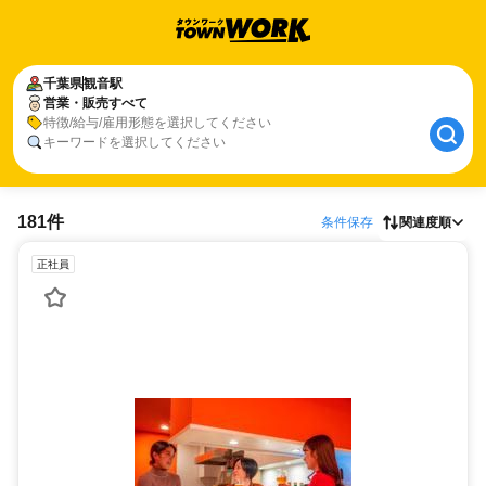
千葉県
観音駅
営業・販売すべて
特徴/給与/雇用形態を選択してください
キーワードを選択してください
181件
条件保存
関連度順
正社員