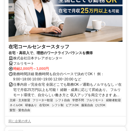
在宅コールセンタースタッフ
在宅・高収入で、理想のワークライフバランスを獲得
株式会社日本テレアポセンター
フルリモート
時給2,000円～3,000円
勤務時間詳細 勤務時間も自分のペースで決めてOK！ 例：
9:00~18:00 10:00~19:00 12:00~20:00 など
仕事内容 ✅完全在宅 全国どこでも勤務OK ✅通勤もノルマもなし ✅在
宅で月収25万円以上も可能！ 経験・成果に応じて昇給あり。 フルリ
モート環境で、自分らしい働き方と 収入アップを両立できます あ...
主婦・主夫歓迎
フリーター歓迎
シフト自由
学歴不問
フルリモート
経験者歓迎
ネイルOK
研修あり
在宅OK
シフト制
ピアスOK
服装自由
ひげOK
髪型・髪色自由
同じ企業の求人