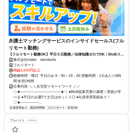
弁護士マッチングサービスのインサイドセールス(フル
リモート勤務)
【フルリモート勤務OK】平日５日勤務／法律知識ゼロでOK！BtoBスキ
ルが身につく営業職
株式会社make standards
フルリモート
時給1,600円以上
勤務時間・曜日: 平日のみ 9：00～18：00 実働時間：1日あたり8時
間 休憩1時間
仕事内容: ＼＼在宅型リモートワーク ／／
◇★───────────────★◇ ●BtoB提案営業の基礎～実践が学
べる ●平日のみ週5で土日はゆっくり◎ ●社員登用実績あり！
◇★───────...
社員登用あり
固定時間制
フルリモート
在宅OK
アルバイト・パート