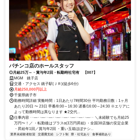
パチンコ店のホールスタッフ
◎月給25万～・賞与年2回・転勤時社宅有 【007】
MGM 銚子店
交通・アクセス 銚子駅(ＪＲ)(徒歩6分)
月給250,000円以上
千葉県銚子市
勤務時間詳細 実働時間：1日あたり7時間30分 平均勤務日数：1ヶ月
あたり20日 〜 23日 早番/8:00～16:30 遅番/16:00～24:30 ※エリアに
よって勤務時間は異なります ★2交代...
仕事内容 ･･―･･―･･―･･―･･―･･―･･―･･―･･ ＼未経験でも月給25
万円〜！／ ・転勤後はプラスα(3万円昇給) ・全国38店舗の安定企業
・昇給年1回／賞与年2回 ・重い玉箱ほぼナシ...
業界未経験者歓迎
交通費支給
シフト制
寮・社宅あり
食事補助あり