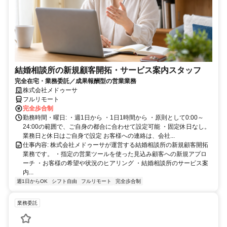
結婚相談所の新規顧客開拓・サービス案内スタッフ
完全在宅・業務委託／成果報酬型の営業業務
株式会社メドゥーサ
フルリモート
完全歩合制
勤務時間・曜日: ・週1日から ・1日1時間から ・原則として0:00～
24:00の範囲で、ご自身の都合に合わせて設定可能 ・固定休日なし。
業務日と休日はご自身で設定 お客様への連絡は、会社...
仕事内容: 株式会社メドゥーサが運営する結婚相談所の新規顧客開拓
業務です。 ・指定の営業ツールを使った見込み顧客への新規アプロ
ーチ ・お客様の希望や状況のヒアリング ・結婚相談所のサービス案
内...
週1日からOK
シフト自由
フルリモート
完全歩合制
業務委託