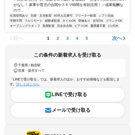
がなし！ 家事や育児の合間やスキマ時間を有効活用！ ✅成果報酬な
ので...
社員登用あり
主婦・主夫歓迎
60代も応募可
フリーター歓迎
シフト自由
学歴不問
フルリモート
経験者歓迎
ネイルOK
研修あり
在宅OK
ブランクOK
オープニングスタッフ
長期歓迎
完全歩合制
ピアスOK
履歴書不要
ひげOK
前へ
次へ
1
2
3
4
5
この条件の新着求人を受け取る
千葉県 / 観音駅
営業・販売すべて
「LINEで受け取る」では、新着求人のほか、おすすめ情報なども配信しま
す。
詳しくはこちら
LINEで受け取る
メールで受け取る