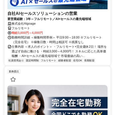
自社AIセールスソリューションの営業
要営業経験：3年～フルリモート／AI×セールスの最先端領域
株式会社Algoage
フルリモート
時給3,000円～4,000円
勤務時間詳細 ＜稼働時間帯例＞ 平日9:00～18:00 ※フルリモート
（完全在宅） ※稼働日数・時間は相談可 ※残業なし
仕事内容 ＜求人のポイント＞ ・フルリモート×完全週休2日！ 場所を
選ばず自由に働ける ・時給3,000～4,000円！ スキルに応じた高単価
報酬 ・AI×セールスの最先端領域で 市場価値の高い...
社員登用あり
固定時間制
フルリモート
経験者歓迎
在宅OK
長期歓迎
業務委託