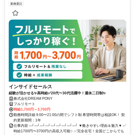
業務委託
インサイドセールス
経験が活かせる✨高時給✅20代〜30代活躍中！週休二日制✨
株式会社DREAM PONY
フルリモート
時給1,700円～3,700円
勤務時間詳細 9:00〜21:00の間でシフト制 希望時間帯は相談OK！ 契
約更新期間：1年
仕事内容 ─┘─┘─┘─┘─┘─┘─┘─┘─┘ ▼働きやすい理由＆魅力▼ ✅
時給1700円〜3700円の高収入可能✨ ✅完全在宅！全国どこからでも