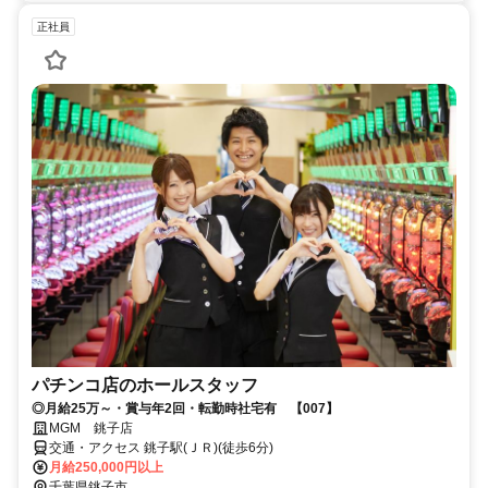
正社員
パチンコ店のホールスタッフ
◎月給25万～・賞与年2回・転勤時社宅有 【007】
MGM 銚子店
交通・アクセス 銚子駅(ＪＲ)(徒歩6分)
月給250,000円以上
千葉県銚子市