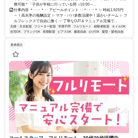
務可能 * 「子供が学校に行っている間（10:00～...
仕事内容 ＊‥‥＊‥ アピールポイント ‥＊‥‥＊ ✨ 時給1,925円
～！高水準の報酬設定 ✨ ママ・パパ多数活躍中！温かいチーム ✨ フ
ルフレックスで自由に働く ✨ 丁寧なOJT＆マニュアル完備で...
主婦・主夫歓迎
フリーター歓迎
学歴不問
フルリモート
経験者歓迎
ネイルOK
在宅OK
ブランクOK
長期歓迎
ピアスOK
服装自由
ひげOK
髪型・髪色自由
業務委託