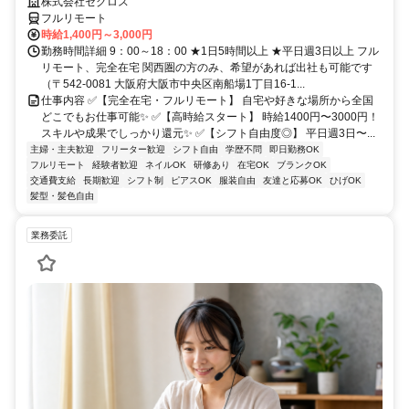
株式会社セグロス
フルリモート
時給1,400円～3,000円
勤務時間詳細 9：00～18：00 ★1日5時間以上 ★平日週3日以上 フル
リモート、完全在宅 関西圏の方のみ、希望があれば出社も可能です
（〒542-0081 大阪府大阪市中央区南船場1丁目16-1...
仕事内容 ✅【完全在宅・フルリモート】 自宅や好きな場所から全国
どこでもお仕事可能✨ ✅【高時給スタート】 時給1400円〜3000円！
スキルや成果でしっかり還元✨ ✅【シフト自由度◎】 平日週3日〜...
主婦・主夫歓迎
フリーター歓迎
シフト自由
学歴不問
即日勤務OK
フルリモート
経験者歓迎
ネイルOK
研修あり
在宅OK
ブランクOK
交通費支給
長期歓迎
シフト制
ピアスOK
服装自由
友達と応募OK
ひげOK
髪型・髪色自由
業務委託