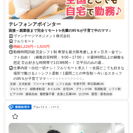
テレフォンアポインター
面接～就業後まで完全リモート✨先輩の95％が子育て中のママ♫
ヴァンテージマネジメント株式会社
フルリモート
時給1,226円～1,920円
勤務時間詳細 完全シフト制 希望を最大限考慮します♫ ⏰月～金でシ
フト自由！ （稼働目安時間： 9:00～17:00 ） ※週9時間以上の稼働を
想定 ⏰お好きな時間帯で1日3時間～！ ⏰平日のみの週...
仕事内容 ✨出社一切ナシ！フルリモート求人！ ✨全国どこでも好きな
場所で働ける♫ ✨シフト柔軟！1週間ごとの申告制 ✨今いるスタッフ
の95％が子育てママ ༶ ༶ ༶ ༶ ༶ ༶ ༶ ༶ ༶ ༶ ༶ ༶...
主婦・主夫歓迎
フリーター歓迎
シフト自由
学歴不問
即日勤務OK
フルリモート
経験者歓迎
ネイルOK
在宅OK
ブランクOK
長期歓迎
シフト制
ピアスOK
服装自由
履歴書不要
友達と応募OK
ひげOK
髪型・髪色自由
アルバイト・パート