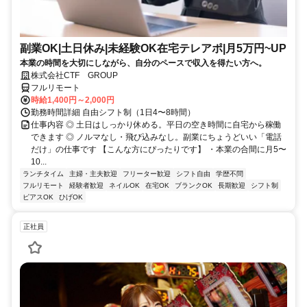
副業OK|土日休み|未経験OK在宅テレアポ|月5万円~UP
本業の時間を大切にしながら、自分のペースで収入を得たい方へ。
株式会社CTF GROUP
フルリモート
時給1,400円～2,000円
勤務時間詳細 自由シフト制（1日4〜8時間）
仕事内容 ◎ 土日はしっかり休める。平日の空き時間に自宅から稼働
できます ◎ ノルマなし・飛び込みなし。副業にちょうどいい「電話
だけ」の仕事です 【こんな方にぴったりです】 ・本業の合間に月5〜
10...
ランチタイム
主婦・主夫歓迎
フリーター歓迎
シフト自由
学歴不問
フルリモート
経験者歓迎
ネイルOK
在宅OK
ブランクOK
長期歓迎
シフト制
ピアスOK
ひげOK
正社員