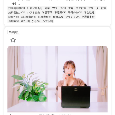
掃し...
扶養内勤務OK
社員登用あり
副業・WワークOK
主婦・主夫歓迎
フリーター歓迎
給料前払いOK
シフト自由
学歴不問
車通勤OK
平日のみOK
学生歓迎
経験不問
未経験者歓迎
経験者歓迎
研修あり
ブランクOK
交通費支給
長期歓迎
週2・3日からOK
シフト制
業務委託