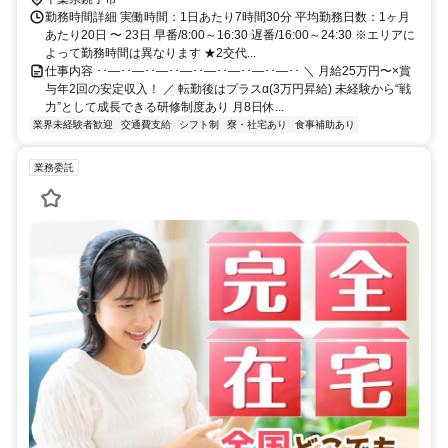
勤務時間詳細 実働時間：1日あたり7時間30分 平均勤務日数：1ヶ月
あたり20日 〜 23日 早番/8:00～16:30 遅番/16:00～24:30 ※エリアに
よって勤務時間は異なります ★2交代...
仕事内容 ･･―･･―･･―･･―･･―･･―･･―･･―･･ ＼ 月給25万円〜×賞
与年2回の安定収入！ ／ 転勤後はプラスα(3万円昇給) 未経験から“戦
力”として成長できる研修制度あり 月8日休...
業界未経験者歓迎
交通費支給
シフト制
寮・社宅あり
食事補助あり
業務委託