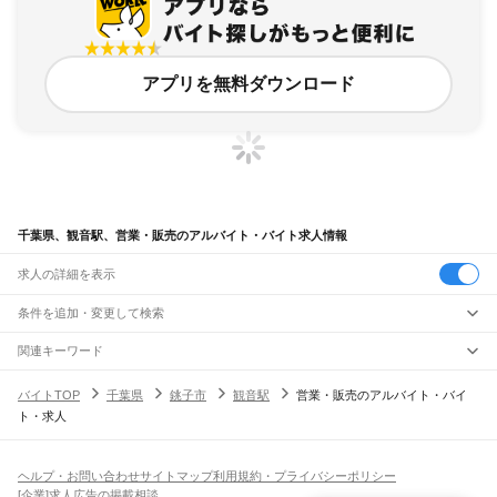
アプリを無料ダウンロード
千葉県、観音駅、営業・販売のアルバイト・バイト求人情報
求人の詳細を表示
条件を追加・変更して検索
市区町村を追加・変更
関連キーワード
完全在宅ワーク 全国
シール貼り 在宅
現在地周辺
ガチャガチャ
犬カフェ
千葉県
駅を追加・変更
バイトTOP
千葉県
銚子市
観音駅
営業・販売のアルバイト・バイ
千葉県
すべて
ト・求人
千葉市
すべて
職種を追加・変更
JR武蔵野線
中央区
花見川区
稲毛区
若葉区
緑区
美浜区
南流山駅
新松戸駅
新八柱駅
東松戸駅
市川大野駅
船橋法典駅
西船橋駅
飲食・フードサービス
銚子市
市川市
船橋市
館山市
木更津市
松戸市
野田市
茂原市
成田市
佐倉市
東金市
特徴を追加・変更
飲食・フードサービス
すべて
ヘルプ・お問い合わせ
サイトマップ
利用規約・プライバシーポリシー
JR中央・総武線
旭市
習志野市
柏市
勝浦市
市原市
流山市
八千代市
我孫子市
鴨川市
鎌ケ谷市
ホールスタッフ
キッチンスタッフ
皿洗い・洗い場
精肉・鮮魚加工
給食調理
人気
[企業]求人広告の掲載相談
市川駅
本八幡駅
下総中山駅
西船橋駅
船橋駅
東船橋駅
津田沼駅
幕張本郷駅
幕張駅