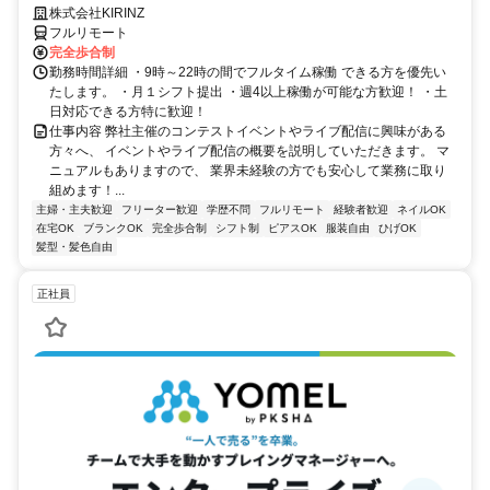
株式会社KIRINZ
フルリモート
完全歩合制
勤務時間詳細 ・9時～22時の間でフルタイム稼働 できる方を優先い
たします。 ・月１シフト提出 ・週4以上稼働が可能な方歓迎！ ・土
日対応できる方特に歓迎！
仕事内容 弊社主催のコンテストイベントやライブ配信に興味がある
方々へ、 イベントやライブ配信の概要を説明していただきます。 マ
ニュアルもありますので、 業界未経験の方でも安心して業務に取り
組めます！...
主婦・主夫歓迎
フリーター歓迎
学歴不問
フルリモート
経験者歓迎
ネイルOK
在宅OK
ブランクOK
完全歩合制
シフト制
ピアスOK
服装自由
ひげOK
髪型・髪色自由
正社員