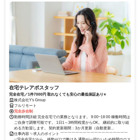
在宅テレアポスタッフ
完全在宅／1件7000円 取れなくても安心の最低保証あり⭐
株式会社Y's Group
フルリモート
完全歩合制
勤務時間詳細 完全在宅での業務となります。 9:00~18:00 稼働時間は
ご自身で調整可能です。 1日1～3時間程度からOK。 継続的に取り組
める方歓迎します。 契約更新期間：3か月更新（自動更新...
仕事内容 ✨求人のポイント ￣￣￣￣￣￣￣￣￣￣￣￣￣￣￣￣￣￣
✅完全在宅だから、移動ゼロで働ける 通勤が一切ないため時間のロス