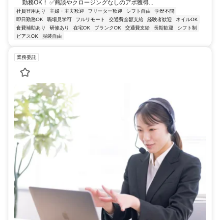
勤務OK！ ✅商談やクロージングなしのアポ獲得...
社員登用あり
主婦・主夫歓迎
フリーター歓迎
シフト自由
学歴不問
即日勤務OK
職場見学可
フルリモート
交通費全額支給
経験者歓迎
ネイルOK
食費補助あり
研修あり
在宅OK
ブランクOK
交通費支給
長期歓迎
シフト制
ピアスOK
服装自由
業務委託