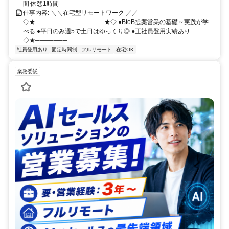
間 休憩1時間
仕事内容: ＼＼在宅型リモートワーク ／／
◇★───────────────★◇ ●BtoB提案営業の基礎～実践が学
べる ●平日のみ週5で土日はゆっくり◎ ●正社員登用実績あり
◇★───────...
社員登用あり
固定時間制
フルリモート
在宅OK
業務委託