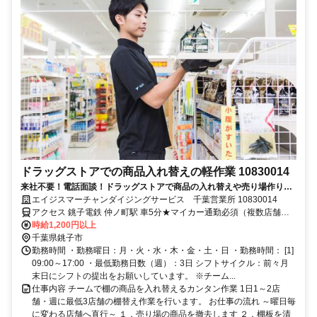
ドラッグストアでの商品入れ替えの軽作業 10830014
来社不要！電話面談！ドラッグストアで商品の入れ替えや売り場作りを
行う簡単軽作業
エイジスマーチャンダイジングサービス 千葉営業所 10830014
アクセス 銚子電鉄 仲ノ町駅 車5分★マイカー通勤必須（複数店舗を
巡回するため）
時給1,200円以上
千葉県銚子市
勤務時間 ・勤務曜日：月・火・水・木・金・土・日 ・勤務時間： [1]
09:00～17:00 ・最低勤務日数（週）：3日 シフトサイクル：前々月
末日にシフトの提出をお願いしています。 ※チーム...
仕事内容 チームで棚の商品を入れ替えるカンタン作業 1日1～2店
舗・週に最低3店舗の棚替え作業を行います。 お仕事の流れ ～曜日毎
に変わる店舗へ直行～ １．売り場の商品を撤去します ２．棚板を清