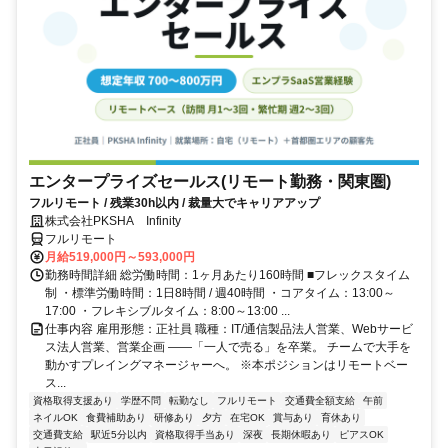
エンタープライズセールス(リモート勤務・関東圏)
フルリモート / 残業30h以内 / 裁量大でキャリアアップ
株式会社PKSHA Infinity
フルリモート
月給519,000円～593,000円
勤務時間詳細 総労働時間：1ヶ月あたり160時間 ■フレックスタイム
制 ・標準労働時間：1日8時間 / 週40時間 ・コアタイム：13:00～
17:00 ・フレキシブルタイム：8:00～13:00 ...
仕事内容 雇用形態：正社員 職種：IT/通信製品法人営業、Webサービ
ス法人営業、営業企画 ――「一人で売る」を卒業。 チームで大手を
動かすプレイングマネージャーへ。 ※本ポジションはリモートベー
ス...
資格取得支援あり
学歴不問
転勤なし
フルリモート
交通費全額支給
午前
ネイルOK
食費補助あり
研修あり
夕方
在宅OK
賞与あり
育休あり
交通費支給
駅近5分以内
資格取得手当あり
深夜
長期休暇あり
ピアスOK