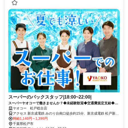
スーパーのバックスタッフ|18:00~22:00|
スーパーヤオコーで働きませんか？◆未経験歓迎◆交通費規定支給◆福
利厚生充実
ヤオコー 松戸稔台店
アクセス 新京成電鉄 みのり台南口徒歩約15分、新京成電鉄 松戸新田
南口徒歩約22分、新京成電鉄 八柱南口徒歩約24分 新京成線みのり台
時給1,140円～1,390円
駅より徒歩約18分。 車通勤 OK バイク通勤 OK 自転車通勤 OK
千葉県松戸市