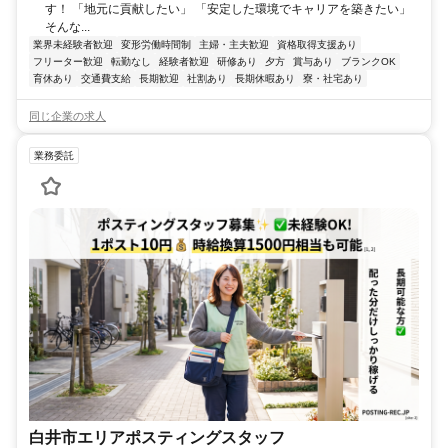
す！ 「地元に貢献したい」 「安定した環境でキャリアを築きたい」
そんな...
業界未経験者歓迎
変形労働時間制
主婦・主夫歓迎
資格取得支援あり
フリーター歓迎
転勤なし
経験者歓迎
研修あり
夕方
賞与あり
ブランクOK
育休あり
交通費支給
長期歓迎
社割あり
長期休暇あり
寮・社宅あり
同じ企業の求人
業務委託
白井市エリアポスティングスタッフ