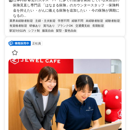
仕事内容 駅近の大手スーパーに多くの店舗を展開 している来店型の
保険見直し専門店 「はなまる保険」のカウンタースタッフ ・保険料
金を抑えたい ・がんに備える保険を追加したい ・今の保険が満期に
なるの...
業界未経験者歓迎
主婦・主夫歓迎
学歴不問
経験不問
未経験者歓迎
経験者歓迎
有資格者歓迎
研修あり
賞与あり
ブランクOK
交通費支給
長期歓迎
駅近5分以内
シフト制
服装自由
髪型・髪色自由
正社員