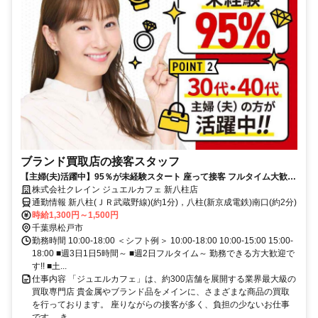
ブランド買取店の接客スタッフ
【主婦(夫)活躍中】95％が未経験スタート 座って接客 フルタイム大歓迎
データ入力あり
株式会社クレイン ジュエルカフェ 新八柱店
通勤情報 新八柱(ＪＲ武蔵野線)(約1分)，八柱(新京成電鉄)南口(約2分)
時給1,300円～1,500円
千葉県松戸市
勤務時間 10:00-18:00 ＜シフト例＞ 10:00-18:00 10:00-15:00 15:00-
18:00 ■週3日1日5時間～ ■週2日フルタイム～ 勤務できる方大歓迎で
す!! ■土...
仕事内容 「ジュエルカフェ」は、約300店舗を展開する業界最大級の
買取専門店 貴金属やブランド品をメインに、さまざまな商品の買取
を行っております。 座りながらの接客が多く、負担の少ないお仕事
です。 き...