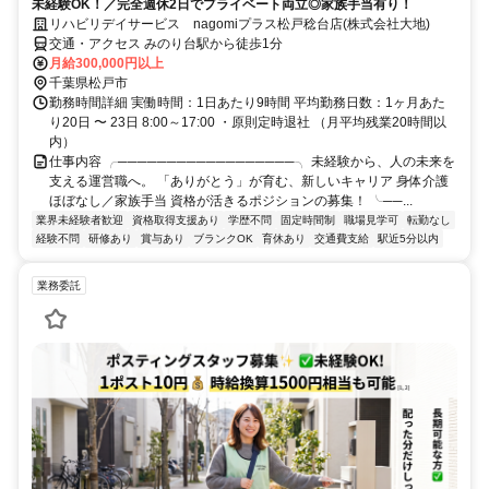
未経験OK！／完全週休2日でプライベート両立◎家族手当有り！
リハビリデイサービス nagomiプラス松戸稔台店(株式会社大地)
交通・アクセス みのり台駅から徒歩1分
月給300,000円以上
千葉県松戸市
勤務時間詳細 実働時間：1日あたり9時間 平均勤務日数：1ヶ月あた
り20日 〜 23日 8:00～17:00 ・原則定時退社 （月平均残業20時間以
内）
仕事内容 ╭──────────────────╮ 未経験から、人の未来を
支える運営職へ。 「ありがとう」が育む、新しいキャリア 身体介護
ほぼなし／家族手当 資格が活きるポジションの募集！ ╰──...
業界未経験者歓迎
資格取得支援あり
学歴不問
固定時間制
職場見学可
転勤なし
経験不問
研修あり
賞与あり
ブランクOK
育休あり
交通費支給
駅近5分以内
業務委託