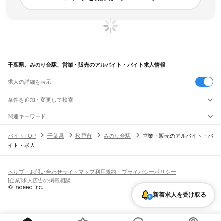
千葉県、みのり台駅、営業・販売のアルバイト・バイト求人情報
求人の詳細を表示
条件を追加・変更して検索
市区町村を追加・変更
関連キーワード
完全在宅ワーク 全国
シール貼り 在宅
現在地周辺
ガチャガチャ
犬カフェ
千葉県
駅を追加・変更
バイトTOP
千葉県
松戸市
みのり台駅
営業・販売のアルバイト・バ
千葉県
すべて
イト・求人
千葉市
すべて
職種を追加・変更
JR武蔵野線
中央区
花見川区
稲毛区
若葉区
緑区
美浜区
南流山駅
新松戸駅
新八柱駅
東松戸駅
市川大野駅
船橋法典駅
西船橋駅
飲食・フードサービス
銚子市
市川市
船橋市
館山市
木更津市
松戸市
野田市
茂原市
成田市
佐倉市
東金市
特徴を追加・変更
飲食・フードサービス
すべて
ヘルプ・お問い合わせ
サイトマップ
利用規約・プライバシーポリシー
JR中央・総武線
旭市
習志野市
柏市
勝浦市
市原市
流山市
八千代市
我孫子市
鴨川市
鎌ケ谷市
ホールスタッフ
キッチンスタッフ
皿洗い・洗い場
精肉・鮮魚加工
給食調理
人気
[企業]求人広告の掲載相談
市川駅
本八幡駅
下総中山駅
西船橋駅
船橋駅
東船橋駅
津田沼駅
幕張本郷駅
幕張駅
君津市
富津市
浦安市
四街道市
袖ケ浦市
八街市
印西市
白井市
富里市
南房総市
雇用形態を追加・変更
パン屋（ベーカリー）
フードカウンター販売員
バー（BAR）・バーテンダー
日払いOK
高校生歓迎
学生歓迎
深夜の仕事
髪型・髪色自由
ひげOK
ネイルOK
新検見川駅
稲毛駅
西千葉駅
千葉駅
匝瑳市
香取市
山武市
いすみ市
大網白里市
印旛郡
香取郡
山武郡
長生郡
夷隅郡
新着求人を受け取る
飲食店補助（開店・閉店準備）
飲食店（店長・マネージャー）
ピアスOK
アルバイト・パート
履歴書不要
オープニングスタッフ
留学生・外国人活躍中
安房郡
都道府県を変更
営業・販売
JR総武本線
勤務期間
正社員
市川駅
船橋駅
津田沼駅
稲毛駅
千葉駅
東千葉駅
都賀駅
四街道駅
物井駅
佐倉駅
営業・販売
すべて
短期
契約社員
単発・1日OK
長期
期間限定（春夏冬休み等）
南酒々井駅
榎戸駅
八街駅
日向駅
成東駅
松尾駅
横芝駅
飯倉駅
八日市場駅
干潟駅
旭駅
営業
テレフォンアポインター（テレアポ）
ルートセールス
コンビニ
シフト
派遣社員