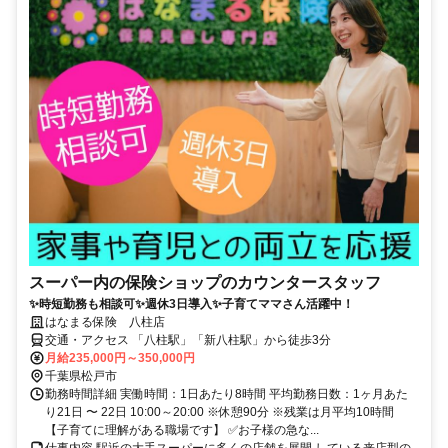
スーパー内の保険ショップのカウンタースタッフ
✨時短勤務も相談可✨週休3日導入✨子育てママさん活躍中！
はなまる保険 八柱店
交通・アクセス 「八柱駅」「新八柱駅」から徒歩3分
月給235,000円～350,000円
千葉県松戸市
勤務時間詳細 実働時間：1日あたり8時間 平均勤務日数：1ヶ月あた
り21日 〜 22日 10:00～20:00 ※休憩90分 ※残業は月平均10時間
【子育てに理解がある職場です】 ✅お子様の急な...