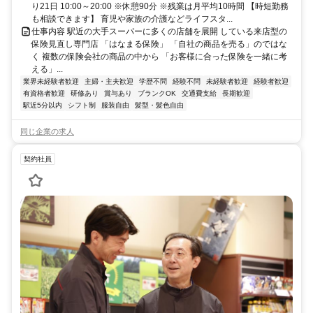
り21日 10:00～20:00 ※休憩90分 ※残業は月平均10時間 【時短勤務
も相談できます】 育児や家族の介護などライフスタ...
仕事内容 駅近の大手スーパーに多くの店舗を展開 している来店型の
保険見直し専門店 「はなまる保険」 「自社の商品を売る」のではな
く 複数の保険会社の商品の中から 「お客様に合った保険を一緒に考
える」...
業界未経験者歓迎
主婦・主夫歓迎
学歴不問
経験不問
未経験者歓迎
経験者歓迎
有資格者歓迎
研修あり
賞与あり
ブランクOK
交通費支給
長期歓迎
駅近5分以内
シフト制
服装自由
髪型・髪色自由
同じ企業の求人
契約社員