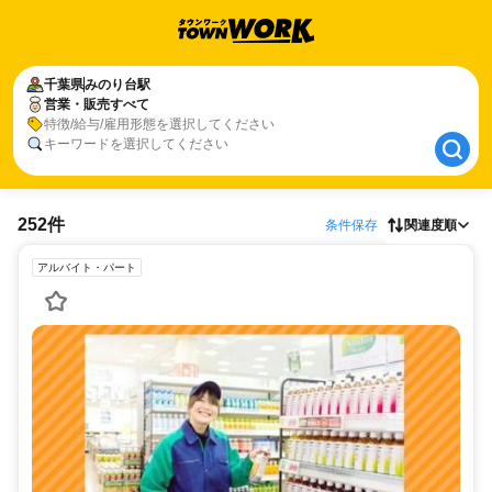
千葉県
千葉県
みのり台駅
みのり台駅
営業・販売すべて
営業・販売すべて
特徴/給与/雇用形態を選択してください
キーワードを選択してください
252件
条件保存
関連度順
アルバイト・パート