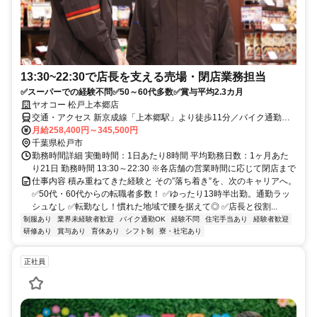
13:30~22:30で店長を支える売場・閉店業務担当
✅スーパーでの経験不問✅50～60代多数✅賞与平均2.3カ月
ヤオコー 松戸上本郷店
交通・アクセス 新京成線「上本郷駅」より徒歩11分／バイク通勤応
相談 自転車通勤OK
月給258,400円～345,500円
千葉県松戸市
勤務時間詳細 実働時間：1日あたり8時間 平均勤務日数：1ヶ月あた
り21日 勤務時間 13:30～22:30 ※各店舗の営業時間に応じて閉店まで
仕事内容 積み重ねてきた経験と その”落ち着き”を、次のキャリアへ。
✅50代・60代からの転職者多数！ ✅ゆったり13時半出勤。通勤ラッ
シュなし ✅転勤なし！慣れた地域で腰を据えて◎ ✅店長と役割...
制服あり
業界未経験者歓迎
バイク通勤OK
経験不問
住宅手当あり
経験者歓迎
研修あり
賞与あり
育休あり
シフト制
寮・社宅あり
正社員