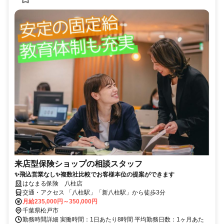
来店型保険ショップの相談スタッフ
✨飛込営業なし✨複数社比較でお客様本位の提案ができます
はなまる保険 八柱店
交通・アクセス 「八柱駅」「新八柱駅」から徒歩3分
月給235,000円～350,000円
千葉県松戸市
勤務時間詳細 実働時間：1日あたり8時間 平均勤務日数：1ヶ月あた