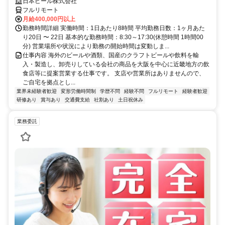
日本ビール株式会社
フルリモート
月給400,000円以上
勤務時間詳細 実働時間：1日あたり8時間 平均勤務日数：1ヶ月あた
り20日 〜 22日 基本的な勤務時間：8:30～17:30(休憩時間 1時間00
分) 営業場所や状況により勤務の開始時間は変動しま...
仕事内容 海外のビールや酒類、国産のクラフトビールや飲料を輸
入・製造し、卸売りしている会社の商品を大阪を中心に近畿地方の飲
食店等に提案営業する仕事です。 支店や営業所はありませんので、
ご自宅を拠点とし...
業界未経験者歓迎
変形労働時間制
学歴不問
経験不問
フルリモート
経験者歓迎
研修あり
賞与あり
交通費支給
社割あり
土日祝休み
業務委託