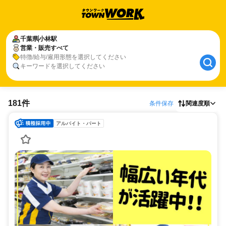
千葉県
小林駅
営業・販売すべて
特徴/給与/雇用形態を選択してください
キーワードを選択してください
181件
条件保存
関連度順
アルバイト・パート