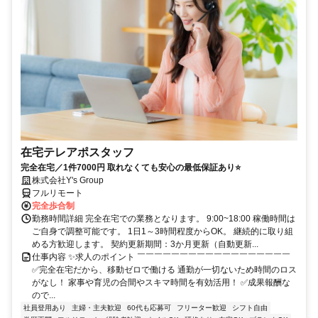
在宅テレアポスタッフ
完全在宅／1件7000円 取れなくても安心の最低保証あり⭐
株式会社Y's Group
フルリモート
完全歩合制
勤務時間詳細 完全在宅での業務となります。 9:00~18:00 稼働時間は
ご自身で調整可能です。 1日1～3時間程度からOK。 継続的に取り組
める方歓迎します。 契約更新期間：3か月更新（自動更新...
仕事内容 ✨求人のポイント ￣￣￣￣￣￣￣￣￣￣￣￣￣￣￣￣￣￣
✅完全在宅だから、移動ゼロで働ける 通勤が一切ないため時間のロス
がなし！ 家事や育児の合間やスキマ時間を有効活用！ ✅成果報酬な
ので...
社員登用あり
主婦・主夫歓迎
60代も応募可
フリーター歓迎
シフト自由