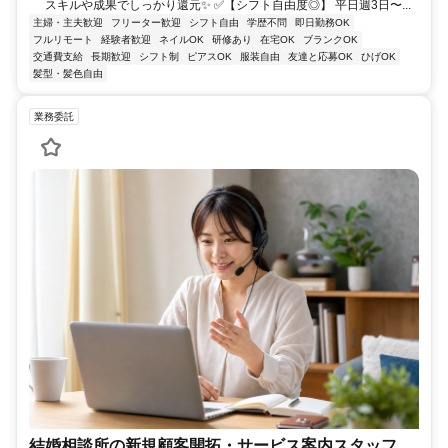
スキルや成果でしっかり還元✨ ✅【シフト自由度◎】 平日週3日〜...
主婦・主夫歓迎
フリーター歓迎
シフト自由
学歴不問
即日勤務OK
フルリモート
経験者歓迎
ネイルOK
研修あり
在宅OK
ブランクOK
交通費支給
長期歓迎
シフト制
ピアスOK
服装自由
友達と応募OK
ひげOK
髪型・髪色自由
業務委託
結婚相談所の新規顧客開拓・サービス案内スタッフ