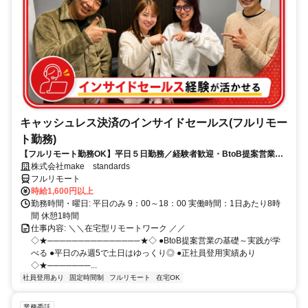
キャッシュレス決済のインサイドセールス(フルリモー
ト勤務)
【フルリモート勤務OK】平日５日勤務／経験者歓迎・BtoB提案営業で
スキルアップ
株式会社make standards
フルリモート
時給1,600円以上
勤務時間・曜日: 平日のみ 9：00～18：00 実働時間：1日あたり8時
間 休憩1時間
仕事内容: ＼＼在宅型リモートワーク ／／
◇★───────────────★◇ ●BtoB提案営業の基礎～実践が学
べる ●平日のみ週5で土日はゆっくり◎ ●正社員登用実績あり
◇★───────...
社員登用あり
固定時間制
フルリモート
在宅OK
業務委託