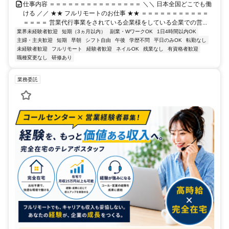
仕事内容 ＝＝＝＝＝＝＝＝＝＝＝＝＝＝＝ ＼＼ 日本全国どこでも働
ける ／／ ★★ フルリモートのお仕事 ★★ ＝＝＝＝＝＝＝＝＝＝＝
＝＝＝＝ 営業代行事業をされている企業様をしている企業での営...
業界未経験者歓迎
短期（3ヵ月以内）
副業・WワークOK
1日4時間以内OK
主婦・主夫歓迎
短期
早朝
シフト自由
午後
学歴不問
平日のみOK
転勤なし
未経験者歓迎
フルリモート
経験者歓迎
ネイルOK
残業なし
有資格者歓迎
職種変更なし
研修あり
業務委託