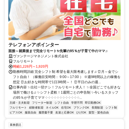
テレフォンアポインター
面接～就業後まで完全リモート✨先輩の95％が子育て中のママ♫
ヴァンテージマネジメント株式会社
フルリモート
時給1,226円～1,920円
勤務時間詳細 完全シフト制 希望を最大限考慮します♫ ⏰月～金でシ
フト自由！ （稼働目安時間： 9:00～17:00 ） ※週9時間以上の稼働を
想定 ⏰お好きな時間帯で1日3時間～！ ⏰平日のみの週...
仕事内容 ✨出社一切ナシ！フルリモート求人！ ✨全国どこでも好きな
場所で働ける♫ ✨シフト柔軟！1週間ごとの申告制 ✨今いるスタッフ
の95％が子育てママ ༶ ༶ ༶ ༶ ༶ ༶ ༶ ༶ ༶ ༶ ༶ ༶...
主婦・主夫歓迎
フリーター歓迎
シフト自由
学歴不問
即日勤務OK
フルリモート
経験者歓迎
ネイルOK
在宅OK
ブランクOK
長期歓迎
シフト制
ピアスOK
服装自由
履歴書不要
友達と応募OK
ひげOK
髪型・髪色自由
業務委託