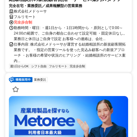
完全在宅・業務委託／成果報酬型の営業業務
株式会社メドゥーサ
フルリモート
完全歩合制
勤務時間・曜日: ・週1日から ・1日1時間から ・原則として0:00～
24:00の範囲で、ご自身の都合に合わせて設定可能 ・固定休日なし。
業務日と休日はご自身で設定 お客様への連絡は、会社...
仕事内容: 株式会社メドゥーサが運営する結婚相談所の新規顧客開拓
業務です。 ・指定の営業ツールを使った見込み顧客への新規アプロ
ーチ ・お客様の希望や状況のヒアリング ・結婚相談所のサービス案
内...
週1日からOK
シフト自由
フルリモート
完全歩合制
業務委託