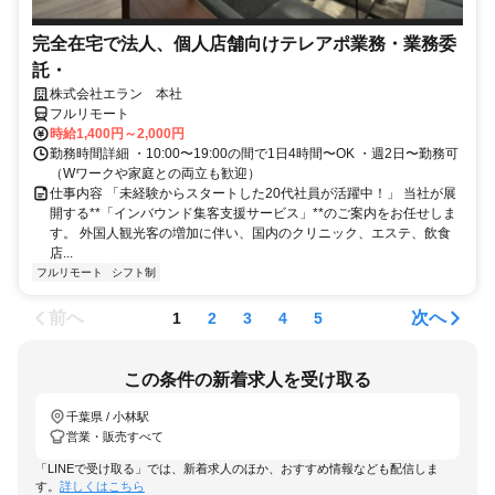
完全在宅で法人、個人店舗向けテレアポ業務・業務委
託・
株式会社エラン 本社
フルリモート
時給1,400円～2,000円
勤務時間詳細 ・10:00〜19:00の間で1日4時間〜OK ・週2日〜勤務可
（Wワークや家庭との両立も歓迎）
仕事内容 「未経験からスタートした20代社員が活躍中！」 当社が展
開する**「インバウンド集客支援サービス」**のご案内をお任せしま
す。 外国人観光客の増加に伴い、国内のクリニック、エステ、飲食
店...
フルリモート
シフト制
前へ
次へ
1
2
3
4
5
この条件の新着求人を受け取る
千葉県 / 小林駅
営業・販売すべて
「LINEで受け取る」では、新着求人のほか、おすすめ情報なども配信しま
す。
詳しくはこちら