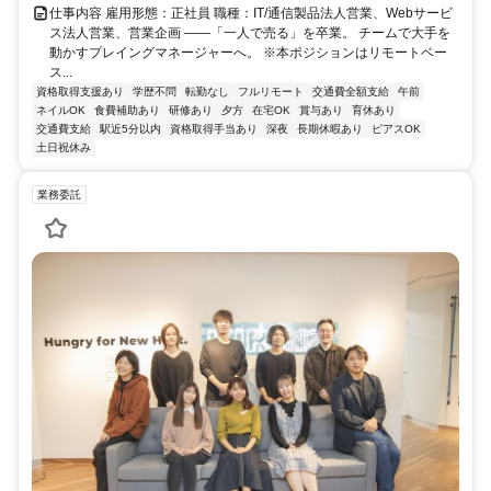
仕事内容 雇用形態：正社員 職種：IT/通信製品法人営業、Webサービ
ス法人営業、営業企画 ――「一人で売る」を卒業。 チームで大手を
動かすプレイングマネージャーへ。 ※本ポジションはリモートベー
ス...
資格取得支援あり
学歴不問
転勤なし
フルリモート
交通費全額支給
午前
ネイルOK
食費補助あり
研修あり
夕方
在宅OK
賞与あり
育休あり
交通費支給
駅近5分以内
資格取得手当あり
深夜
長期休暇あり
ピアスOK
土日祝休み
業務委託