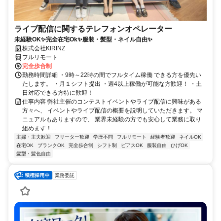
ライブ配信に関するテレフォンオペレーター
未経験OK✨完全在宅Ok✨服装・髪型・ネイル自由✨
株式会社KIRINZ
フルリモート
完全歩合制
勤務時間詳細 ・9時～22時の間でフルタイム稼働 できる方を優先い
たします。 ・月１シフト提出 ・週4以上稼働が可能な方歓迎！ ・土
日対応できる方特に歓迎！
仕事内容 弊社主催のコンテストイベントやライブ配信に興味がある
方々へ、 イベントやライブ配信の概要を説明していただきます。 マ
ニュアルもありますので、 業界未経験の方でも安心して業務に取り
組めます！...
主婦・主夫歓迎
フリーター歓迎
学歴不問
フルリモート
経験者歓迎
ネイルOK
在宅OK
ブランクOK
完全歩合制
シフト制
ピアスOK
服装自由
ひげOK
髪型・髪色自由
業務委託