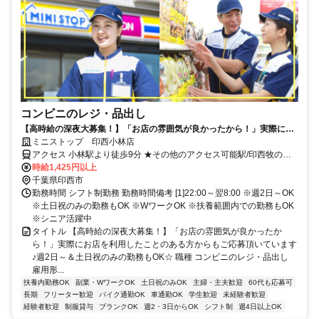
コンビニのレジ・品出し
【高時給の深夜大募集！】「お店の雰囲気が良かったから！」実際にお
店を利用したことのある方からもご応募頂いています♪週2日～＆土日祝
ミニストップ 印西小林店
のみの勤務もOK☆
アクセス 小林駅より徒歩9分 ★その他のアクセス可能駅/印西牧の原
駅、安食駅、印旛日本医大駅、木下駅 ★国道356号線沿い、小林北小
時給1,425円以上
学校そば
千葉県印西市
勤務時間 シフト制勤務 勤務時間備考 [1]22:00～翌8:00 ※週2日～OK
※土日祝のみの勤務もOK ※WワークOK ※扶養範囲内での勤務もOK
※シニア活躍中
タイトル 【高時給の深夜大募集！】「お店の雰囲気が良かったか
ら！」実際にお店を利用したことのある方からもご応募頂いています
♪週2日～＆土日祝のみの勤務もOK☆ 職種 コンビニのレジ・品出し
雇用形...
扶養内勤務OK
副業・WワークOK
土日祝のみOK
主婦・主夫歓迎
60代も応募可
長期
フリーター歓迎
バイク通勤OK
車通勤OK
学生歓迎
未経験者歓迎
経験者歓迎
制服貸与
ブランクOK
週2・3日からOK
シフト制
週4日以上OK