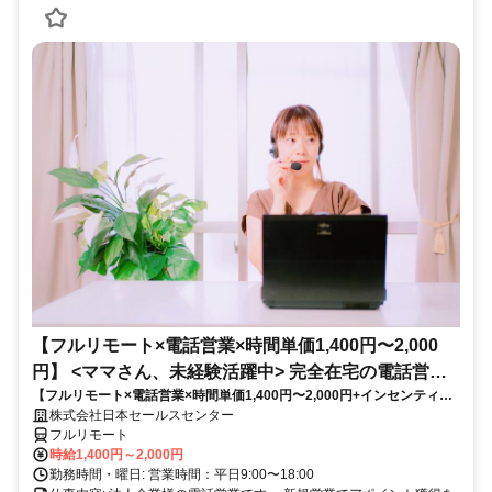
【フルリモート×電話営業×時間単価1,400円〜2,000
円】 <ママさん、未経験活躍中> 完全在宅の電話営業
【フルリモート×電話営業×時間単価1,400円〜2,000円+インセンティブ
で家庭と仕事の両立を実現
あり】 ＜ママさん、未経験活躍中＞ 完全在宅の電話営業で家庭と仕事の
株式会社日本セールスセンター
両立を実現
フルリモート
時給1,400円～2,000円
勤務時間・曜日: 営業時間：平日9:00〜18:00