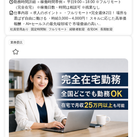
勤務時間詳細 ＜稼働時間帯例＞ 平日9:00～18:00 ※フルリモート
（完全在宅） ※稼働日数・時間は相談可 ※残業なし
仕事内容 ＜求人のポイント＞ ・フルリモート×完全週休2日！ 場所を
選ばず自由に働ける ・時給3,000～4,000円！ スキルに応じた高単価
報酬 ・AI×セールスの最先端領域で 市場価値の高い...
社員登用あり
固定時間制
フルリモート
経験者歓迎
在宅OK
長期歓迎
業務委託