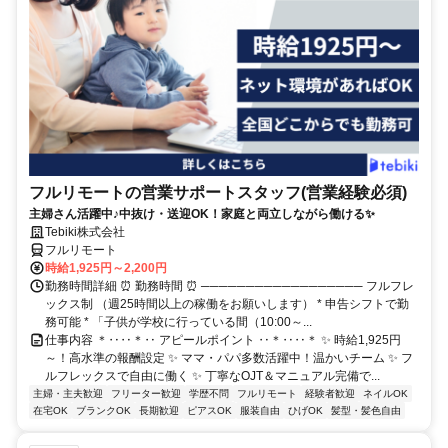
フルリモートの営業サポートスタッフ(営業経験必須)
主婦さん活躍中♪中抜け・送迎OK！家庭と両立しながら働ける✨
Tebiki株式会社
フルリモート
時給1,925円～2,200円
勤務時間詳細 ⏰ 勤務時間 ⏰ ────────────────── フルフレ
ックス制 （週25時間以上の稼働をお願いします） * 申告シフトで勤
務可能 * 「子供が学校に行っている間（10:00～...
仕事内容 ＊‥‥＊‥ アピールポイント ‥＊‥‥＊ ✨ 時給1,925円
～！高水準の報酬設定 ✨ ママ・パパ多数活躍中！温かいチーム ✨ フ
ルフレックスで自由に働く ✨ 丁寧なOJT＆マニュアル完備で...
主婦・主夫歓迎
フリーター歓迎
学歴不問
フルリモート
経験者歓迎
ネイルOK
在宅OK
ブランクOK
長期歓迎
ピアスOK
服装自由
ひげOK
髪型・髪色自由