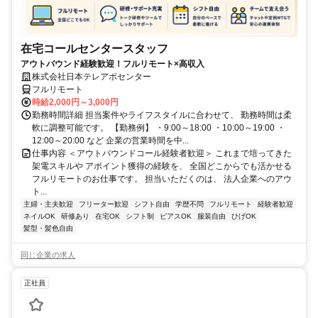
在宅コールセンタースタッフ
アウトバウンド経験歓迎！フルリモート×高収入
株式会社日本テレアポセンター
フルリモート
時給2,000円～3,000円
勤務時間詳細 担当案件やライフスタイルに合わせて、 勤務時間は柔
軟に調整可能です。 【勤務例】 ・9:00～18:00 ・10:00～19:00 ・
12:00～20:00 など 企業の営業時間を中...
仕事内容 ＜アウトバウンドコール経験者歓迎＞ これまで培ってきた
架電スキルや アポイント獲得の経験を、 全国どこからでも活かせる
フルリモートのお仕事です。 担当いただくのは、 法人企業へのアウ
ト...
主婦・主夫歓迎
フリーター歓迎
シフト自由
学歴不問
フルリモート
経験者歓迎
ネイルOK
研修あり
在宅OK
シフト制
ピアスOK
服装自由
ひげOK
髪型・髪色自由
同じ企業の求人
正社員