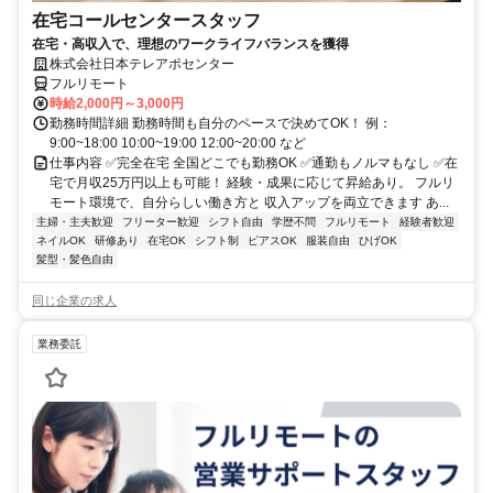
在宅コールセンタースタッフ
在宅・高収入で、理想のワークライフバランスを獲得
株式会社日本テレアポセンター
フルリモート
時給2,000円～3,000円
勤務時間詳細 勤務時間も自分のペースで決めてOK！ 例：
9:00~18:00 10:00~19:00 12:00~20:00 など
仕事内容 ✅完全在宅 全国どこでも勤務OK ✅通勤もノルマもなし ✅在
宅で月収25万円以上も可能！ 経験・成果に応じて昇給あり。 フルリ
モート環境で、自分らしい働き方と 収入アップを両立できます あ...
主婦・主夫歓迎
フリーター歓迎
シフト自由
学歴不問
フルリモート
経験者歓迎
ネイルOK
研修あり
在宅OK
シフト制
ピアスOK
服装自由
ひげOK
髪型・髪色自由
同じ企業の求人
業務委託