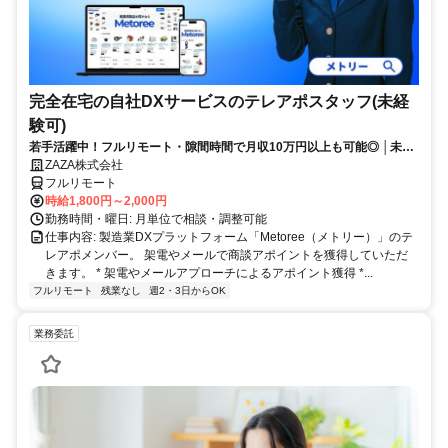
完全在宅の自社DXサービスのテレアポスタッフ(未経
験可)
若手活躍中！フルリモート・隙間時間で月収10万円以上も可能◎ │未経
験からインサイドセールスに挑戦
ZAZA株式会社
フルリモート
時給1,800円～2,000円
勤務時間・曜日: 月単位で相談・調整可能
仕事内容: 製造業DXプラットフォーム「Metoree（メトリー）」のテ
レアポメンバー。 架電やメールで商談アポイントを獲得していただ
きます。 * 架電やメールアプローチによるアポイント獲得 *...
フルリモート
残業なし
週2・3日からOK
業務委託