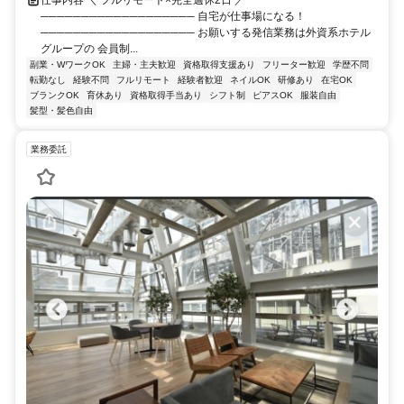
仕事内容 ＼ フルリモート×完全週休2日 ／
─────────────────── 自宅が仕事場になる！
─────────────────── お願いする発信業務は外資系ホテル
グループの 会員制...
副業・WワークOK
主婦・主夫歓迎
資格取得支援あり
フリーター歓迎
学歴不問
転勤なし
経験不問
フルリモート
経験者歓迎
ネイルOK
研修あり
在宅OK
ブランクOK
育休あり
資格取得手当あり
シフト制
ピアスOK
服装自由
髪型・髪色自由
業務委託