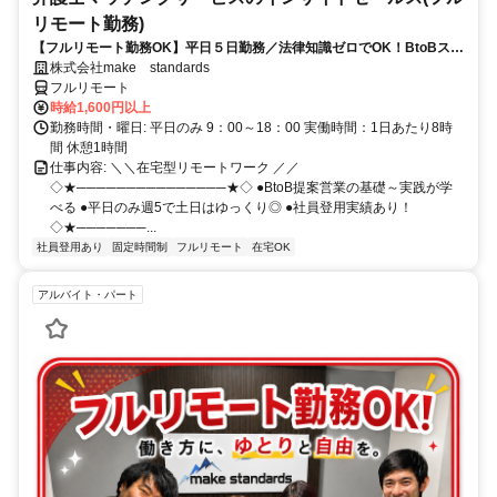
リモート勤務)
【フルリモート勤務OK】平日５日勤務／法律知識ゼロでOK！BtoBスキ
ルが身につく営業職
株式会社make standards
フルリモート
時給1,600円以上
勤務時間・曜日: 平日のみ 9：00～18：00 実働時間：1日あたり8時
間 休憩1時間
仕事内容: ＼＼在宅型リモートワーク ／／
◇★───────────────★◇ ●BtoB提案営業の基礎～実践が学
べる ●平日のみ週5で土日はゆっくり◎ ●社員登用実績あり！
◇★───────...
社員登用あり
固定時間制
フルリモート
在宅OK
アルバイト・パート