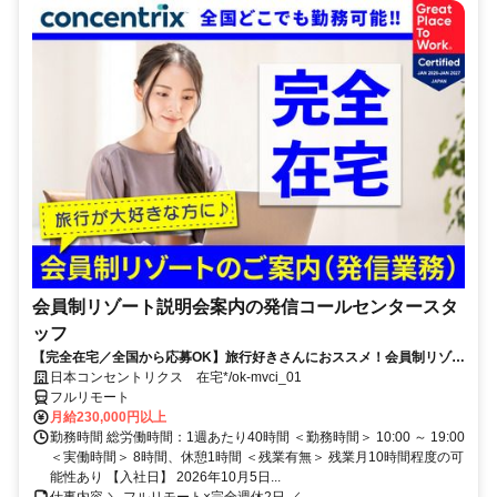
会員制リゾート説明会案内の発信コールセンタースタ
ッフ
【完全在宅／全国から応募OK】旅行好きさんにおススメ！会員制リゾー
トのご案内×テレワーク・リモートワーク◎月収34万円以上も可能！
日本コンセントリクス 在宅*/ok-mvci_01
フルリモート
月給230,000円以上
勤務時間 総労働時間：1週あたり40時間 ＜勤務時間＞ 10:00 ～ 19:00
＜実働時間＞ 8時間、休憩1時間 ＜残業有無＞ 残業月10時間程度の可
能性あり 【入社日】 2026年10月5日...